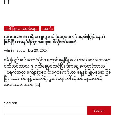
[…]
ပေါ်ပြူလာသတင်းများ
သတင်း
အင်းလေးဒေသရှိ ကျေးရွာပေါင်း၁၇၀ကျော်ရေနစ်မြှုပ်နေဆဲ
ဖြစ်ပြီး စားနပ်ရိက္ခာအရေးပေါ်လိုအပ်နေဆဲ
Admin
September 29, 2024
ရှမ်းပြည်နယ်တောင်ပိုင်း၊ ညောင်ရွှေမြို့နယ်၊ အင်းလေးဒေသမှာ
စက်တင်ဘာလ ၉ ရက်နေ့မှစတင်ပြီး ဒီကနေ့ စက်တင်ဘာလ
၂၈ရက်အထိ ကျေးရွာပေါင်း၁၇၀ကျော်ဟာ ရေနစ်မြုပ်နေဆဲဖြစ်
ပြီး သောက်ရေနဲ့ စားနပ်ရိက္ခာအရေးပေါ် လိုအပ်နေတယ်လို့
အင်းလေးဒေသမှ […]
Search
Search