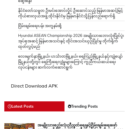
ဆွေးနွေး
နိုင်ငံတော်သမ္မတ ဦးမင်းအောင်လှိုင် ဦးဆောင်သည့် မြန်မာအဆင့်မြင့်
ကိုယ်စားလှယ်အဖွဲ့ ထိုင်းနိုင်ငံမှ မြန်မာနိုင်ငံသို့ပြန်လည်ရောက်ရှိ
ငြိမ်းချမ်းရေးပန်း အတူနမ်းစို့
Hyundai ASEAN Championship 2026 အမျိုးသားဘောလုံးပြိုင်ပွဲ၊
အုပ်စုအဆင့် မြန်မာအသင်းနှင့် ထိုင်းအသင်းယှဉ်ပြိုင်မှု တိုက်ရိုက်
ထုတ်လွှင့်မည်
လေးမျက်နှာမြို့နယ်၊ ဟင်္သာတမြို့နယ်၊ ရေကြည်မြို့နယ်နှင့်ကျုံပျော်
မြို့နယ်တို့တွင် ရေကြီးရေလျှံမှုများကြောင့် ကူညီကယ်ဆယ်ရေး
လုပ်ငန်းများ ဆက်လက်ဆောင်ရွက်
Direct Download APK
Latest Posts
Trending Posts
အမျိုးသားစည်းလုံးညီညွတ်ရေးနှင့်ငြိမ်းချမ်းရေးဖော်