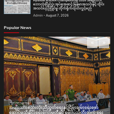
Hyundai ASEAN Championship 2026 အမျိုးသား
ဘောလုံးပြိုင်ပွဲ၊ အုပ်စုအဆင့် မြန်မာအသင်းနှင့် ထိုင်း
အသင်းယှဉ်ပြိုင်မှု တိုက်ရိုက်ထုတ်လွှင့်မည်
Admin
August 7, 2026
Popular News
မူလစာမျက်နှာ
သတင်း
အမျိုးသားစည်းလုံးညီညွတ်ရေးနှင့်ငြိမ်းချမ်းရေးဖော်
ဆောင်မှုညှိနှိုင်းရေးကော်မတီနှင့် ရှမ်းပြည်တိုးတက် ရေး