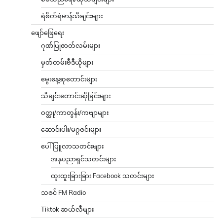
ရဲစိတ်ရဲမာန်သီချင်းများ
ဖျော်ဖြေရေး
ဂုဏ်ပြုဇာတ်လမ်းများ
မှတ်တမ်းဗီဒီယိုများ
မွေးနေ့ဆုတောင်းများ
သီချင်းတောင်းဆိုခြင်းများ
ဝတ္ထု/ကာတွန်း/ကဗျာများ
ဆောင်းပါး/မဂ္ဂဇင်းများ
ပေါ်ပြူလာသတင်းများ
အနုပညာရှင်သတင်းများ
ထူးထူးခြားခြား Facebook သတင်းများ
သဇင် FM Radio
Tiktok ဆယ်လီများ