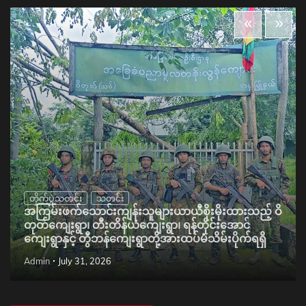
တိုက်ပွဲသတင်း
သတင်း
အကြမ်းဖက်သောင်းကျန်းသူများယာယီစိုးမိုးထားသည့် ဝိ
တုတ်ကျေးရွာ၊ တီးတိန်ယံကျေးရွာ၊ ရန်တိုင်းအောင်
ကျေးရွာနှင့် တွီဘန်ကျေးရွာတို့အားထပ်မံသိမ်းပိုက်ရရှိ
Admin
July 31, 2026