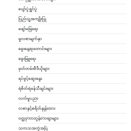
ပျော်ပွဲရွှင်ပွဲ
ပြည်သူ့အကျိုးပြု
ဖျော်ဖြေရေး
မူလစာမျက်နှာ
မွေးနေ့ဆုတောင်းများ
မွေးမြူရေး
မှတ်တမ်းဗီဒီယိုများ
ရင်ဖွင့်ဆွေးနွေး
ရဲစိတ်ရဲမန်သီချင်းများ
လက်မှုပညာ
လစာနှင့်စရိတ်နှုန်းထား
ဝတ္ထု/ကာတွန်း/ကဗျာများ
သကသအကွဲအပြဲ