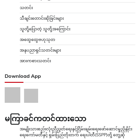
သတင်း
သီချင်းတောင်းဆိုခြင်းများ
သူတို့ပြောတဲ့ သူတို့အကြောင်း
အထွေထွေဗဟုသုတ
အနုပညာရှင်သတင်းများ
အားကစားသတင်း
Download App
မကြာခင်ကတင်ထားသော
အမျိုးသားစည်းလုံးညီညွတ်ရေးနှင့်ငြိမ်းချမ်းရေးဖော်ဆောင်မှုညှိနှိုင်း
ရေးကော်မတီနှင့် ရှမ်းပြည်တိုးတက် ရေးပါတီ(SSPP)တို့ တွေ့ဆုံ