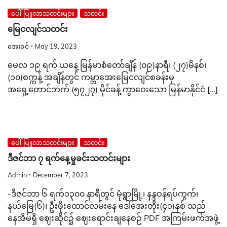
ပေါ်ပြူလာသတင်းများ
သတင်း
မြေငလျင်သတင်း
အေးခင်
May 19, 2023
မေလ ၁၉ ရက် ယနေ့ မြန်မာစံတော်ချိန် (၀၉)နာရီ၊ (၂၇)မိနစ်၊
(၁၀)စက္ကန့် အချိန်တွင် ကမ္ဘာအေးမြေငလျင်စခန်းမှ
အရှေ့တောင်ဘက် (၅၇၂၇) မိုင်ခန့် ကွာဝေးသော မြန်မာနိုင်ငံ […]
ပေါ်ပြူလာသတင်းများ
သတင်း
ဒီဇင်ဘာ ၇ ရက်နေ့မှုခင်းသတင်းများ
Admin
December 7, 2023
-ဒီဇင်ဘာ ၆ ရက်၁၃၀၀ နာရီတွင် မုံရွာမြို့၊ နန္ဒဝန်ရပ်ကွက်၊
နယ်မြေ(၆)၊ ဦးဖိုးထောင်လမ်းနေ ဒေါ်အေးတိုး(၄၁)နှစ် သည်
နေအိမ်ရှိ ဈေးဆိုင်၌ ‌ဈေး‌ရောင်းချနေစဉ် PDF အကြမ်းဖက်အဖွဲ့