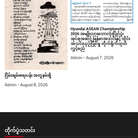
Hyundai ASEAN Championship
2026 အမျိုးသားဘောလုံးပြိုင်ပွဲ၊
အုပ်စုအဆင့် မြန်မာအသင်းနှင့် ထိုင်း
အသင်းယှဉ်ပြိုင်မှု တိုက်ရိုက်ထုတ်
လွှင့်မည်
Admin
August 7, 2026
ငြိမ်းချမ်းရေးပန်း အတူနမ်းစို့
Admin
August 8, 2026
တိုက်ပွဲသတင်း