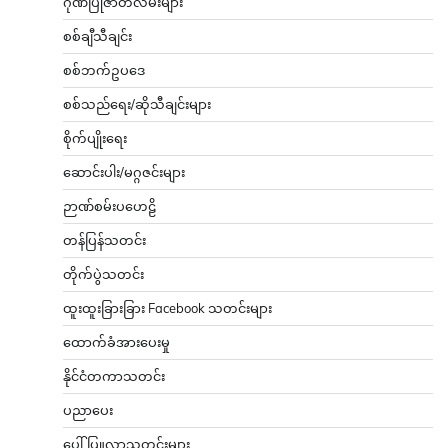
ဂုဏ်ပြုဇာတ်လမ်းများ
စစ်ချီသီချင်း
စစ်ဘက်ဥပဒေ
စစ်သည်ရေး/ဆိုသီချင်းများ
စိုက်ပျိုးရေး
ဆောင်းပါး/မဂ္ဂဇင်းများ
ဉာဏ်စမ်းပဟေဠိ
တန်ပြန်သတင်း
တိုက်ပွဲသတင်း
ထူးထူးခြားခြား Facebook သတင်းများ
ထောက်ခံအားပေးမှု
နိုင်ငံတကာသတင်း
ပညာပေး
ပေါ်ပြူလာသတင်းများ