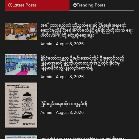
Latest Posts
Trending Posts
အမျိုးသားစည်းလုံးညီညွတ်ရေးနှင့်ငြိမ်းချမ်းရေးဖော်
ဆောင်မှုညှိနှိုင်းရေးကော်မတီနှင့် ရှမ်းပြည်တိုးတက် ရေး
ပါတီ(SSPP)တို့ တွေ့ဆုံဆွေးနွေး
Admin
August 8, 2026
နိုင်ငံတော်သမ္မတ ဦးမင်းအောင်လှိုင် ဦးဆောင်သည့်
မြန်မာအဆင့်မြင့်ကိုယ်စားလှယ်အဖွဲ့ ထိုင်းနိုင်ငံမှ
မြန်မာနိုင်ငံသို့ပြန်လည်ရောက်ရှိ
Admin
August 8, 2026
ငြိမ်းချမ်းရေးပန်း အတူနမ်းစို့
Admin
August 8, 2026