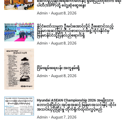
ဆောင်မှုညှိနှိုင်းရေးကော်မတီနှင့် ရှမ်းပြည်တိုးတက် ရေး
ပါတီ(SSPP)တို့ တွေ့ဆုံဆွေးနွေး
Admin
August 8, 2026
နိုင်ငံတော်သမ္မတ ဦးမင်းအောင်လှိုင် ဦးဆောင်သည့်
မြန်မာအဆင့်မြင့်ကိုယ်စားလှယ်အဖွဲ့ ထိုင်းနိုင်ငံမှ
မြန်မာနိုင်ငံသို့ပြန်လည်ရောက်ရှိ
Admin
August 8, 2026
ငြိမ်းချမ်းရေးပန်း အတူနမ်းစို့
Admin
August 8, 2026
Hyundai ASEAN Championship 2026 အမျိုးသား
ဘောလုံးပြိုင်ပွဲ၊ အုပ်စုအဆင့် မြန်မာအသင်းနှင့် ထိုင်း
အသင်းယှဉ်ပြိုင်မှု တိုက်ရိုက်ထုတ်လွှင့်မည်
Admin
August 7, 2026