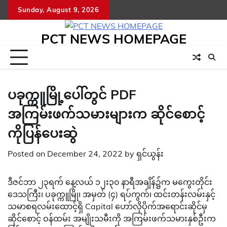
Skip
Sunday, August 9, 2026
to
content
PCT NEWS HOMEPAGE
ပခုက္ကူမြို့ပေါ်တွင် PDF
အကြမ်းဖက်သမားများက ဆိုင်စောင့်
ကိုပြန်ပေးဆွဲ
Posted on
December 24, 2022
by
ရှင်ယွန်း
ဒီဇင်ဘာ ၂၃ရက် နေ့လယ် ၁၂း၃၀ နာရီအချိန်၌က မကွေးတိုင်း
ဒေသကြီး၊ ပခုက္ကူမြို၊ အမှတ် (၄) ရပ်ကွက်၊ ထင်းတန်းလမ်းနှင့်
သမာစရလမ်းထောင့်ရှိ Capital ဟော်လိုပိုက်အရောင်းဆိုင်မှ
ဆိုင်စောင့် ဝန်ထမ်း အမျိုးသမီးကို အကြမ်းဖက်သမားနှစ်ဦးက