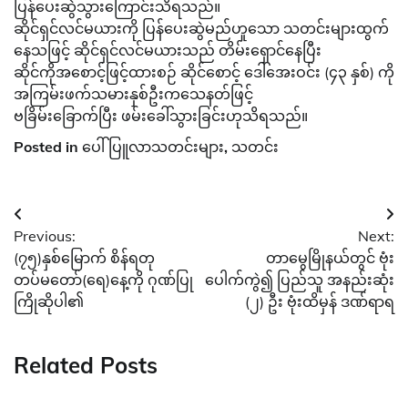
ပြန်ပေးဆွဲသွားကြောင်းသိရသည်။
ဆိုင်ရှင်လင်မယားကို ပြန်ပေးဆွဲမည်ဟူသော သတင်းများထွက်
နေသဖြင့် ဆိုင်ရှင်လင်မယားသည် တိမ်းရှောင်နေပြီး
ဆိုင်ကိုအစောင့်ဖြင့်ထားစဉ် ဆိုင်စောင့် ဒေါ်အေးဝင်း (၄၃ နှစ်) ကို
အကြမ်းဖက်သမားနှစ်ဦးကသေနတ်ဖြင့်
ဗခြိမ်းခြောက်ပြီး ဖမ်းခေါ်သွားခြင်းဟုသိရသည်။
Posted in
ပေါ်ပြူလာသတင်းများ
,
သတင်း
Post
Previous:
Next:
navigation
(၇၅)နှစ်မြောက် စိန်ရတု
တာမွေမြိုနယ်တွင် ဗုံး
တပ်မတော်(ရေ)နေ့ကို ဂုဏ်ပြု
ပေါက်ကွဲ၍ ပြည်သူ အနည်းဆုံး
ကြိုဆိုပါ၏
(၂) ဦး ဗုံးထိမှန် ဒဏ်ရာရ
Related Posts