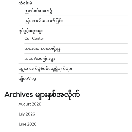
ကံစမ်းမဲ
ဉာဏ်စမ်းပဟေဠိ
ဖုန်းဘေလ်မဲဖောက်ခြင်း
ရင်ဖွင့်ဆွေးနွေး
Call Center
သတင်းစကားပေးပို့ရန်
အမေး/အဖြေကဏ္ဍ
ရွေးကောက်ပွဲစိစစ်တွေ့ရှိချက်များ
ပျိုမေVlog
Archives များနှစ်အလိုက်
August 2026
July 2026
June 2026