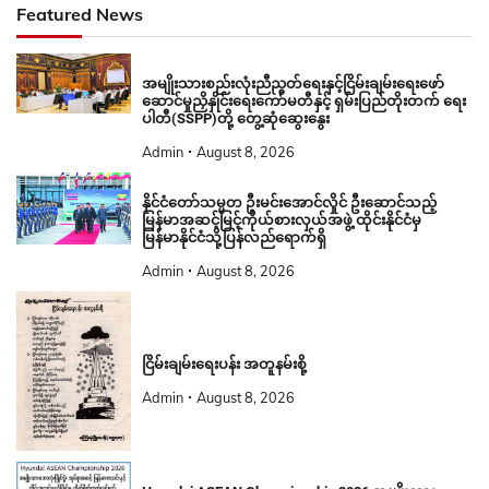
Featured News
အမျိုးသားစည်းလုံးညီညွတ်ရေးနှင့်ငြိမ်းချမ်းရေးဖော်
ဆောင်မှုညှိနှိုင်းရေးကော်မတီနှင့် ရှမ်းပြည်တိုးတက် ရေး
ပါတီ(SSPP)တို့ တွေ့ဆုံဆွေးနွေး
Admin
August 8, 2026
နိုင်ငံတော်သမ္မတ ဦးမင်းအောင်လှိုင် ဦးဆောင်သည့်
မြန်မာအဆင့်မြင့်ကိုယ်စားလှယ်အဖွဲ့ ထိုင်းနိုင်ငံမှ
မြန်မာနိုင်ငံသို့ပြန်လည်ရောက်ရှိ
Admin
August 8, 2026
ငြိမ်းချမ်းရေးပန်း အတူနမ်းစို့
Admin
August 8, 2026