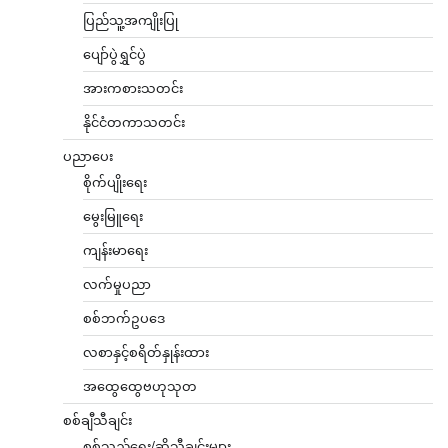
ပြည်သူ့အကျိုးပြု
ပျော်ပွဲရွှင်ပွဲ
အားကစားသတင်း
နိုင်ငံတကာသတင်း
ပညာပေး
စိုက်ပျိုးရေး
မွေးမြူရေး
ကျန်းမာရေး
လက်မှုပညာ
စစ်ဘက်ဥပဒေ
လစာနှင့်စရိတ်နှုန်းထား
အထွေထွေဗဟုသုတ
စစ်ချီသီချင်း
စစ်သည်ရေး/ဆိုသီချင်းများ