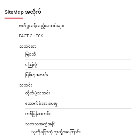
SiteMap အလိုက်
ဖတ်ရှုသင့်သည့်သတင်းများ
FACT CHECK
သတင်းစာ
မြဝတီ
ကြေးမုံ
မြန်မာ့အလင်း
သတင်း
တိုက်ပွဲသတင်း
ထောက်ခံအားပေးမှု
တန်ပြန်သတင်း
သကသအကွဲအပြဲ
သူတို့ပြောတဲ့ သူတို့အကြောင်း