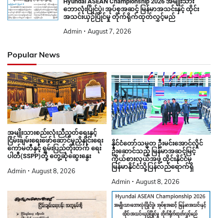
Hyundai ASEAN Championship 2026 အမျိုးသား
ဘောလုံးပြိုင်ပွဲ၊ အုပ်စုအဆင့် မြန်မာအသင်းနှင့် ထိုင်း
အသင်းယှဉ်ပြိုင်မှု တိုက်ရိုက်ထုတ်လွှင့်မည်
Admin
August 7, 2026
Popular News
အမျိုးသားစည်းလုံးညီညွတ်ရေးနှင့်
ငြိမ်းချမ်းရေးဖော်ဆောင်မှုညှိနှိုင်းရေး
နိုင်ငံတော်သမ္မတ ဦးမင်းအောင်လှိုင်
ကော်မတီနှင့် ရှမ်းပြည်တိုးတက် ရေး
ဦးဆောင်သည့် မြန်မာအဆင့်မြင့်
ပါတီ(SSPP)တို့ တွေ့ဆုံဆွေးနွေး
ကိုယ်စားလှယ်အဖွဲ့ ထိုင်းနိုင်ငံမှ
မြန်မာနိုင်ငံသို့ပြန်လည်ရောက်ရှိ
Admin
August 8, 2026
Admin
August 8, 2026