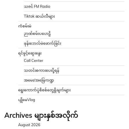
သဇင် FM Radio
Tiktok ဆယ်လီများ
ကံစမ်းမဲ
ဉာဏ်စမ်းပဟေဠိ
ဖုန်းဘေလ်မဲဖောက်ခြင်း
ရင်ဖွင့်ဆွေးနွေး
Call Center
သတင်းစကားပေးပို့ရန်
အမေး/အဖြေကဏ္ဍ
ရွေးကောက်ပွဲစိစစ်တွေ့ရှိချက်များ
ပျိုမေVlog
Archives များနှစ်အလိုက်
August 2026