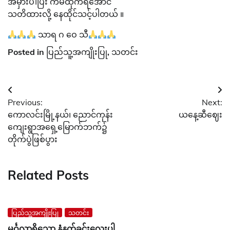
အမှားပါပြီး ကံမထိုက်ရအောင်
သတိထားလို့ နေထိုင်သင့်ပါတယ် ။
သာရ ဂ ဝေ သီ
Posted in
ပြည်သူ့အကျိုးပြု
,
သတင်း
Post
Previous:
Next:
navigation
ကောလင်းမြို့နယ်၊ ညောင်ကုန်း
ယနေ့ဆီဈေး
ကျေးရွာအရှေ့မြောက်ဘက်၌
တိုက်ပွဲဖြစ်ပွား
Related Posts
ပြည်သူ့အကျိုးပြု
သတင်း
မင်္ဂလာရှိသော နံနက်ခင်းလေးပါ