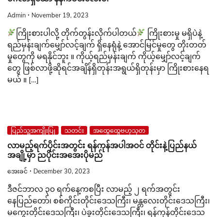
Admin
November 19, 2023
ကြိုးစားပါလို့ တိုက်တွန်းလိုက်ပါတယ်
ကြိုးစားမှု မရှိပဲနဲ့
ရည်မှန်းချက်မျှော်လင့်ချက် ရှိနေရုံနဲ့ အောင်မြင်မှုတွေ တိုးတတ်
မှုတွေကို မရနိုင်ဘူး ။ ကိုယ့်ရည်မှန်းချက် ကိုယ့်မျှော်လင့်ချက်
တွေ ဖြစ်လာဖို့ဆိုရင်အချိန်ရှိတုန်းအရွယ်ရှိတုန်းမှာ ကြိုးစားနေရ
မယ် ။ […]
ပြည်သူ့အကျိုးပြု
သတင်း
အထွေထွေဗဟုသုတ
လာမည့်ရက်ပိုင်းအတွင်း ရန်ကုန်အပါအဝင် တိုင်းနဲ့ပြည်နယ်
အချို့မှာ ညပိုင်းအအေးပိုမည်
အေးခင်
December 30, 2023
ဒီဇင်ဘာလ ၃၀ ရက်နေ့ကစပြီး လာမည့် ၂ ရက်အတွင်း
နေပြည်တော်၊ စစ်ကိုင်းတိုင်းဒေသကြီး၊ မန္တလေးတိုင်းဒေသကြီး၊
မကွေးတိုင်းဒေသကြီး၊ ပဲခူးတိုင်းဒေသကြီး၊ ရန်ကုန်တိုင်းဒေသ