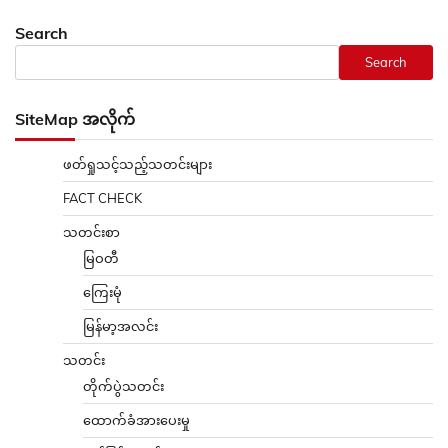
Search
Search
SiteMap အလိုက်
ဖတ်ရှုသင့်သည့်သတင်းများ
FACT CHECK
သတင်းစာ
မြဝတီ
ကြေးမုံ
မြန်မာ့အလင်း
သတင်း
တိုက်ပွဲသတင်း
ထောက်ခံအားပေးမှု