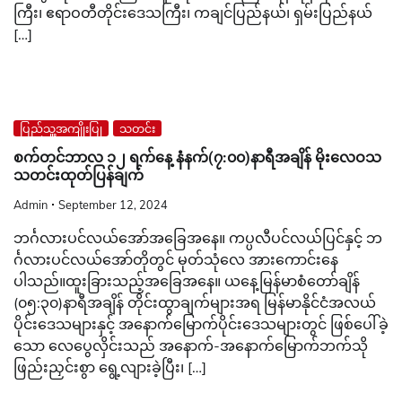
ကြီး၊ ဧရာဝတီတိုင်းဒေသကြီး၊ ကချင်ပြည်နယ်၊ ရှမ်းပြည်နယ်
[…]
ပြည်သူ့အကျိုးပြု
သတင်း
စက်တင်ဘာလ ၁၂ ရက်နေ့ နံနက်(၇:၀၀)နာရီအချိန် မိုးလေဝသ
သတင်းထုတ်ပြန်ချက်
Admin
September 12, 2024
ဘင်္ဂလားပင်လယ်အော်အ‌ခြေအနေ။ ကပ္ပလီပင်လယ်ပြင်နှင့် ဘ
င်္ဂလားပင်လယ်အော်တိုတွင် မုတ်သုံလေ အားကောင်းနေ
ပါသည်။ထူးခြားသည့်အခြေအနေ။ ယနေ့မြန်မာစံတော်ချိန်
(၀၅:၃၀)နာရီအချိန် တိုင်းထွာချက်များအရ မြန်မာနိုင်ငံအလယ်
ပိုင်းဒေသများနှင့် အနောက်မြောက်ပိုင်းဒေသများတွင် ဖြစ်ပေါ်ခဲ့
သော လေပွေလှိင်းသည် အနောက်-အနောက်မြောက်ဘက်သို
ဖြည်းညှင်းစွာ ရွေ့လျားခဲ့ပြီး၊ […]