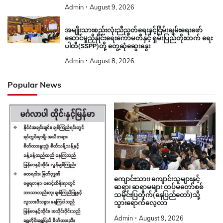
Admin
August 9, 2026
အမျိုးသားစည်းလုံးညီညွတ်ရေးနှင့်ငြိမ်းချမ်းရေးဖော်
ဆောင်မှုညှိနှိုင်းရေးကော်မတီနှင့် ရှမ်းပြည်တိုးတက် ရေး
ပါတီ(SSPP)တို့ တွေ့ဆုံဆွေးနွေး
Admin
August 8, 2026
Popular News
ကျောင်းသား၊ ကျောင်းသူများနှင့်
ဆရာ၊ ဆရာမများ တပ်မတော်စစ်
သမိုင်းပြတိုက်(နေပြည်တော်)သို့
သွားရောက်လေ့လာ
Admin
August 9, 2026