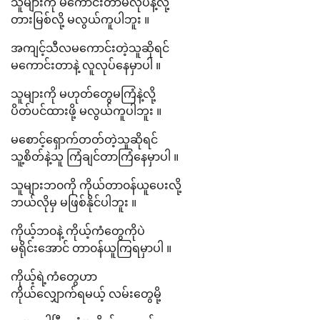
သူများကို မကောင်းတာမလုပ်နဲ့လို့
တားမြစ်လို့ မလွယ်ကူပါဘူး ။
အကျင့်သီလမကောင်းတဲ့သူဆိုရင်
မကောင်းတာနဲ့ လူလုပ်နေမှာပါ ။
သူများကို မဟုတ်တွေမကြံနဲ့လို့
ပိတ်ပင်ထားဖို့ မလွယ်ကူပါဘူး ။
မစောင့်ရှောက်တတ်တဲ့သူဆိုရင်
သူ့စိတ်နဲ့သူ ကြံချင်တာကြံနေမှာပါ ။
သူများဘ၀ကို ကိုယ်တာ၀န်ယူပေးလို့
ဘယ်လိုမှ မဖြစ်နိုင်ပါဘူး ။
ကိုယ့်ဘ၀နဲ့ ကိုယ့်ကံတွေကိုပဲ
မရိုင်းအောင် တာ၀န်ယူကြရမှာပါ ။
ကိုယ့်ရဲ့ကံတွေဟာ
ကိုယ်လျှောက်ရမယ့် လမ်းတွေမို့