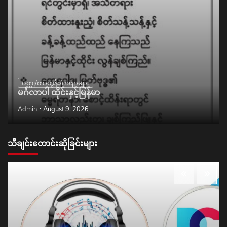
ဝတ္ထု/ကာတွန်း/ကဗျာများ
မင်္ဂလာပါ ထိုင်းနှင့်မြန်မာ
Admin
August 9, 2026
သီချင်းတောင်းဆိုခြင်းများ