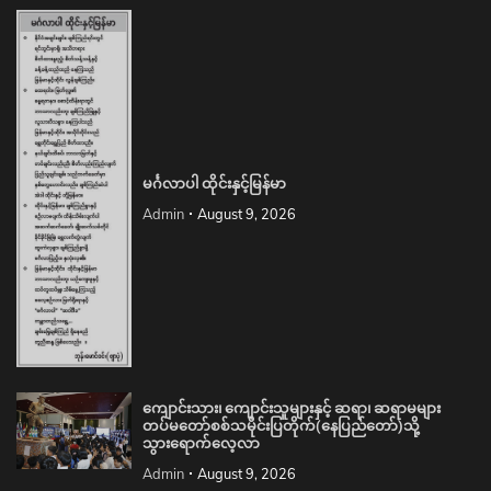
မင်္ဂလာပါ ထိုင်းနှင့်မြန်မာ
Admin
August 9, 2026
ကျောင်းသား၊ ကျောင်းသူများနှင့် ဆရာ၊ ဆရာမများ
တပ်မတော်စစ်သမိုင်းပြတိုက်(နေပြည်တော်)သို့
သွားရောက်လေ့လာ
Admin
August 9, 2026