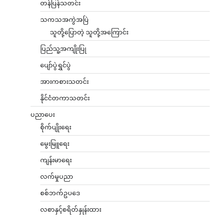
တန်ပြန်သတင်း
သကသအကွဲအပြဲ
သူတို့ပြောတဲ့ သူတို့အကြောင်း
ပြည်သူ့အကျိုးပြု
ပျော်ပွဲရွှင်ပွဲ
အားကစားသတင်း
နိုင်ငံတကာသတင်း
ပညာပေး
စိုက်ပျိုးရေး
မွေးမြူရေး
ကျန်းမာရေး
လက်မှုပညာ
စစ်ဘက်ဥပဒေ
လစာနှင့်စရိတ်နှုန်းထား