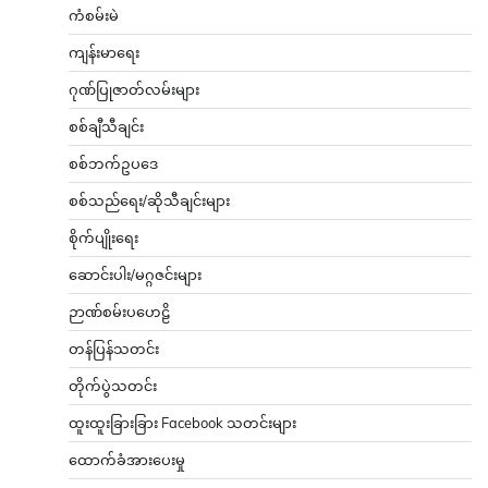
ကံစမ်းမဲ
ကျန်းမာရေး
ဂုဏ်ပြုဇာတ်လမ်းများ
စစ်ချီသီချင်း
စစ်ဘက်ဥပဒေ
စစ်သည်ရေး/ဆိုသီချင်းများ
စိုက်ပျိုးရေး
ဆောင်းပါး/မဂ္ဂဇင်းများ
ဉာဏ်စမ်းပဟေဠိ
တန်ပြန်သတင်း
တိုက်ပွဲသတင်း
ထူးထူးခြားခြား Facebook သတင်းများ
ထောက်ခံအားပေးမှု