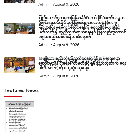
Admin
August 9, 2026
ပြည်ထောင်စုသမ္မတမြန်မာနိုင်ငံတော် နိုင်ငံတော်သမ္မတ
ဦးမင်းအောင်လှိုင် ငဝန်မြစ်ရေကာတာတမံနိမ့်ကျမှု
ဖြစ်ပွားပြီး ရေကျော်စီးဝင်ရေကြီးရေလျှံဖြစ်ပွားမှုနှင့်
ပတ်သက်၍ ကူညီကယ်ဆယ်ရေးနှင့် ပြန်လည်ထူထောင်
ရေးအစည်းအဝေးသို့တက်ရောက်
Admin
August 9, 2026
အမျိုးသားစည်းလုံးညီညွတ်ရေးနှင့်ငြိမ်းချမ်းရေးဖော်
ဆောင်မှုညှိနှိုင်းရေးကော်မတီနှင့် ရှမ်းပြည်တိုးတက် ရေး
ပါတီ(SSPP)တို့ တွေ့ဆုံဆွေးနွေး
Admin
August 8, 2026
Featured News