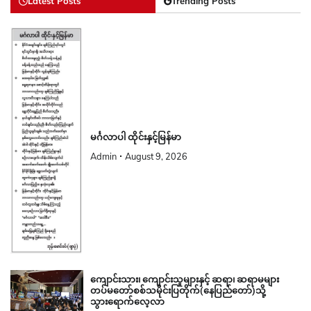
Latest Posts
Trending Posts
မင်္ဂလာပါ ထိုင်းနှင့်မြန်မာ
Admin
August 9, 2026
ကျောင်းသား၊ ကျောင်းသူများနှင့် ဆရာ၊ ဆရာမများ
တပ်မတော်စစ်သမိုင်းပြတိုက်(နေပြည်တော်)သို့
သွားရောက်လေ့လာ