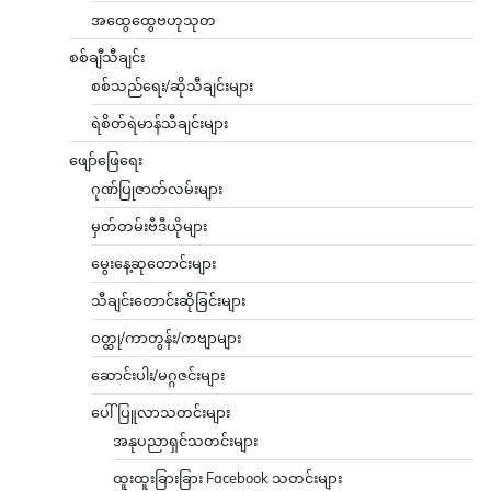
အထွေထွေဗဟုသုတ
စစ်ချီသီချင်း
စစ်သည်ရေး/ဆိုသီချင်းများ
ရဲစိတ်ရဲမာန်သီချင်းများ
ဖျော်ဖြေရေး
ဂုဏ်ပြုဇာတ်လမ်းများ
မှတ်တမ်းဗီဒီယိုများ
မွေးနေ့ဆုတောင်းများ
သီချင်းတောင်းဆိုခြင်းများ
ဝတ္ထု/ကာတွန်း/ကဗျာများ
ဆောင်းပါး/မဂ္ဂဇင်းများ
ပေါ်ပြူလာသတင်းများ
အနုပညာရှင်သတင်းများ
ထူးထူးခြားခြား Facebook သတင်းများ