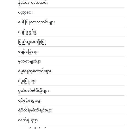
နိုင်ငံတကာသတင်း
ပညာပေး
ပေါ်ပြူလာသတင်းများ
ပျော်ပွဲရွှင်ပွဲ
ပြည်သူ့အကျိုးပြု
ဖျော်ဖြေရေး
မူလစာမျက်နှာ
မွေးနေ့ဆုတောင်းများ
မွေးမြူရေး
မှတ်တမ်းဗီဒီယိုများ
ရင်ဖွင့်ဆွေးနွေး
ရဲစိတ်ရဲမန်သီချင်းများ
လက်မှုပညာ