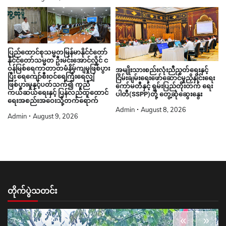
ပြည်ထောင်စုသမ္မတမြန်မာနိုင်ငံတော်
နိုင်ငံတော်သမ္မတ ဦးမင်းအောင်လှိုင် င
ဝန်မြစ်ရေကာတာတမံနိမ့်ကျမှုဖြစ်ပွား
အမျိုးသားစည်းလုံးညီညွတ်ရေးနှင့်
ပြီး ရေကျော်စီးဝင်ရေကြီးရေလျှံ
ငြိမ်းချမ်းရေးဖော်ဆောင်မှုညှိနှိုင်းရေး
ဖြစ်ပွားမှုနှင့်ပတ်သက်၍ ကူညီ
ကော်မတီနှင့် ရှမ်းပြည်တိုးတက် ရေး
ကယ်ဆယ်ရေးနှင့် ပြန်လည်ထူထောင်
ပါတီ(SSPP)တို့ တွေ့ဆုံဆွေးနွေး
ရေးအစည်းအဝေးသို့တက်ရောက်
Admin
August 8, 2026
Admin
August 9, 2026
တိုက်ပွဲသတင်း