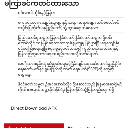
မကြာခင်ကတင်ထားသော
မင်္ဂလာပါ ထိုင်းနှင့်မြန်မာ
ကျောင်းသား၊ ကျောင်းသူများနှင့် ဆရာ၊ ဆရာမများ တပ်မတော်စစ်
သမိုင်းပြတိုက်(နေပြည်တော်)သို့ သွားရောက်လေ့လာ
ပြည်ထောင်စုသမ္မတမြန်မာနိုင်ငံတော် နိုင်ငံတော်သမ္မတ ဦးမင်း
အောင်လှိုင် ငဝန်မြစ်ရေကာတာတမံနိမ့်ကျမှုဖြစ်ပွားပြီး ရေကျော်စီး
ဝင်ရေကြီးရေလျှံဖြစ်ပွားမှုနှင့်ပတ်သက်၍ ကူညီကယ်ဆယ်ရေးနှင့်
ပြန်လည်ထူထောင်ရေးအစည်းအဝေးသို့တက်ရောက်
အမျိုးသားစည်းလုံးညီညွတ်ရေးနှင့်ငြိမ်းချမ်းရေးဖော်ဆောင်မှုညှိနှိုင်း
ရေးကော်မတီနှင့် ရှမ်းပြည်တိုးတက် ရေးပါတီ(SSPP)တို့ တွေ့ဆုံ
ဆွေးနွေး
နိုင်ငံတော်သမ္မတ ဦးမင်းအောင်လှိုင် ဦးဆောင်သည့် မြန်မာအဆင့်မြင့်
ကိုယ်စားလှယ်အဖွဲ့ ထိုင်းနိုင်ငံမှ မြန်မာနိုင်ငံသို့ပြန်လည်ရောက်ရှိ
Direct Download APK