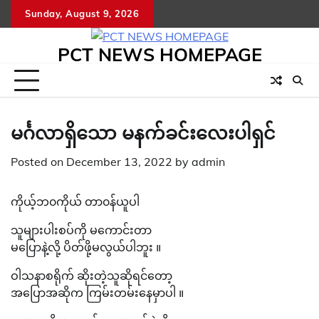
Skip
Sunday, August 9, 2026
to
content
PCT NEWS HOMEPAGE
မင်္ဂလာရှိသော မနက်ခင်းလေးပါရှင်
Posted on
December 13, 2022
by
admin
ကိုယ့်ဘ၀ကိုယ် တာ၀န်ယူပါ
သူများပါးစပ်ကို မကောင်းတာ
မပြောနဲ့လို့ ပိတ်ဖို့မလွယ်ပါဘူး ။
ဝါသနာစရိုက် ဆိုးတဲ့သူဆိုရင်တော့
အပြောအဆိုက ကြမ်းတမ်းနေမှာပါ ။