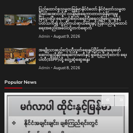
ပြည်ထောင်စုသမ္မတမြန်မာနိုင်ငံတော် နိုင်ငံတော်သမ္မတ
ဦးမင်းအောင်လှိုင် ငဝန်မြစ်ရေကာတာတမံနိမ့်ကျမှု
ဖြစ်ပွားပြီး ရေကျော်စီးဝင်ရေကြီးရေလျှံဖြစ်ပွားမှုနှင့်
ပတ်သက်၍ ကူညီကယ်ဆယ်ရေးနှင့် ပြန်လည်ထူထောင်
ရေးအစည်းအဝေးသို့တက်ရောက်
Admin
August 9, 2026
အမျိုးသားစည်းလုံးညီညွတ်ရေးနှင့်ငြိမ်းချမ်းရေးဖော်
ဆောင်မှုညှိနှိုင်းရေးကော်မတီနှင့် ရှမ်းပြည်တိုးတက် ရေး
ပါတီ(SSPP)တို့ တွေ့ဆုံဆွေးနွေး
Admin
August 8, 2026
Popular News