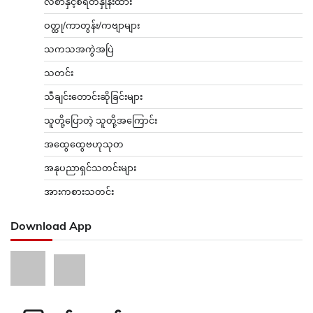
လစာနှင့်စရိတ်နှုန်းထား
ဝတ္ထု/ကာတွန်း/ကဗျာများ
သကသအကွဲအပြဲ
သတင်း
သီချင်းတောင်းဆိုခြင်းများ
သူတို့ပြောတဲ့ သူတို့အကြောင်း
အထွေထွေဗဟုသုတ
အနုပညာရှင်သတင်းများ
အားကစားသတင်း
Download App