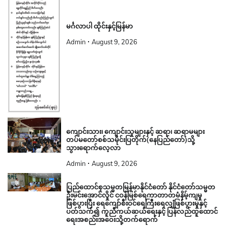
မင်္ဂလာပါ ထိုင်းနှင့်မြန်မာ
Admin
August 9, 2026
ကျောင်းသား၊ ကျောင်းသူများနှင့် ဆရာ၊ ဆရာမများ
တပ်မတော်စစ်သမိုင်းပြတိုက်(နေပြည်တော်)သို့
သွားရောက်လေ့လာ
Admin
August 9, 2026
ပြည်ထောင်စုသမ္မတမြန်မာနိုင်ငံတော် နိုင်ငံတော်သမ္မတ
ဦးမင်းအောင်လှိုင် ငဝန်မြစ်ရေကာတာတမံနိမ့်ကျမှု
ဖြစ်ပွားပြီး ရေကျော်စီးဝင်ရေကြီးရေလျှံဖြစ်ပွားမှုနှင့်
ပတ်သက်၍ ကူညီကယ်ဆယ်ရေးနှင့် ပြန်လည်ထူထောင်
ရေးအစည်းအဝေးသို့တက်ရောက်