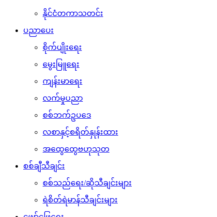
နိုင်ငံတကာသတင်း
ပညာပေး
စိုက်ပျိုးရေး
မွေးမြူရေး
ကျန်းမာရေး
လက်မှုပညာ
စစ်ဘက်ဥပဒေ
လစာနှင့်စရိတ်နှုန်းထား
အထွေထွေဗဟုသုတ
စစ်ချီသီချင်း
စစ်သည်ရေး/ဆိုသီချင်းများ
ရဲစိတ်ရဲမာန်သီချင်းများ
ဖျော်ဖြေရေး