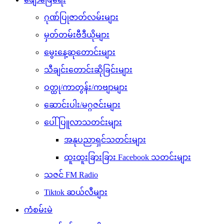
ဂုဏ်ပြုဇာတ်လမ်းများ
မှတ်တမ်းဗီဒီယိုများ
မွေးနေ့ဆုတောင်းများ
သီချင်းတောင်းဆိုခြင်းများ
ဝတ္ထု/ကာတွန်း/ကဗျာများ
ဆောင်းပါး/မဂ္ဂဇင်းများ
ပေါ်ပြူလာသတင်းများ
အနုပညာရှင်သတင်းများ
ထူးထူးခြားခြား Facebook သတင်းများ
သဇင် FM Radio
Tiktok ဆယ်လီများ
ကံစမ်းမဲ