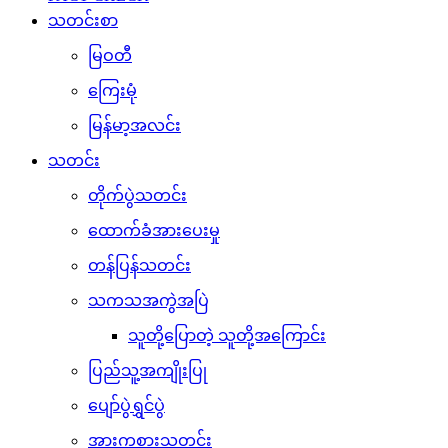
သတင်းစာ
မြဝတီ
ကြေးမုံ
မြန်မာ့အလင်း
သတင်း
တိုက်ပွဲသတင်း
ထောက်ခံအားပေးမှု
တန်ပြန်သတင်း
သကသအကွဲအပြဲ
သူတို့ပြောတဲ့ သူတို့အကြောင်း
ပြည်သူ့အကျိုးပြု
ပျော်ပွဲရွှင်ပွဲ
အားကစားသတင်း