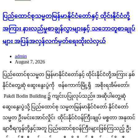
ပြည်ထောင်စုသမ္မတမြန်မာနိုင်ငံတော်နှင့် ထိုင်းနိုင်ငံတို့
အကြား နားလည်မှုစာချွန်လွှာများနှင့် သဘောတူစာချုပ်
များ အပြန်အလှန်လက်မှတ်ရေးထိုးလဲလှယ်
admin
August 7, 2026
ပြည်ထောင်စုသမ္မတ မြန်မာနိုင်ငံတော်နှင့် ထိုင်းနိုင်ငံတို့အကြား နှစ်
နိုင်ငံတွေ့ဆုံ ဆွေးနွေးပွဲကို ဗန်ကောက်မြို့ရှိ အစိုးရအိမ်တော်၊
Pakdi Bodin Building ၌ ကျင်းပပြုလုပ်သည်။ အဆိုပါတွေ့ဆုံ
ဆွေးနွေးပွဲသို့ ပြည်ထောင်စု သမ္မတမြန်မာနိုင်ငံတော် နိုင်ငံတော်
သမ္မတ ဦးမင်းအောင်လှိုင်၊ ထိုင်းနိုင်ငံဝန်ကြီးချုပ် မစ္စတာ အနုထင်
ချာဝီရကွန်တို့နှင့်အတူ ပြည်ထောင်စုဝန်ကြီးများဖြစ်ကြသည့် ဦး