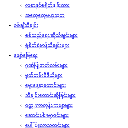
လစာနှင့်စရိတ်နှုန်းထား
အထွေထွေဗဟုသုတ
စစ်ချီသီချင်း
စစ်သည်ရေး/ဆိုသီချင်းများ
ရဲစိတ်ရဲမာန်သီချင်းများ
ဖျော်ဖြေရေး
ဂုဏ်ပြုဇာတ်လမ်းများ
မှတ်တမ်းဗီဒီယိုများ
မွေးနေ့ဆုတောင်းများ
သီချင်းတောင်းဆိုခြင်းများ
ဝတ္ထု/ကာတွန်း/ကဗျာများ
ဆောင်းပါး/မဂ္ဂဇင်းများ
ပေါ်ပြူလာသတင်းများ