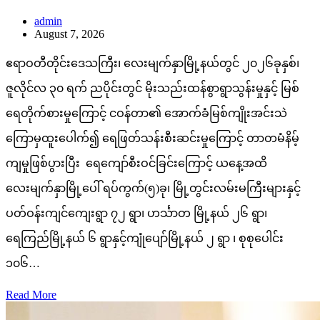
admin
August 7, 2026
ဧရာဝတီတိုင်းဒေသကြီး၊ လေးမျက်နှာမြို့နယ်တွင် ၂၀၂၆ခုနှစ်၊
ဇူလိုင်လ ၃၀ ရက် ညပိုင်းတွင် မိုးသည်းထန်စွာရွာသွန်းမှုနှင့် မြစ်
ရေတိုက်စားမှုကြောင့် ငဝန်တာ၏ အောက်ခံမြစ်ကျိုးအင်းသဲ
ကြောမှထူးပေါက်၍ ရေဖြတ်သန်းစီးဆင်းမှုကြောင့် တာတမံနိမ့်
ကျမှုဖြစ်ပွားပြီး ရေကျော်စီးဝင်ခြင်းကြောင့် ယနေ့အထိ
လေးမျက်နှာမြို့ပေါ် ရပ်ကွက်(၅)ခု၊ မြို့တွင်းလမ်းမကြီးများနှင့်
ပတ်ဝန်းကျင်ကျေးရွာ ၇၂ ရွာ၊ ဟင်္သာတ မြို့နယ် ၂၆ ရွာ၊
ရေကြည်မြို့နယ် ၆ ရွာနှင့်ကျုံပျော်မြို့နယ် ၂ ရွာ ၊ စုစုပေါင်း
၁၀၆…
Read More