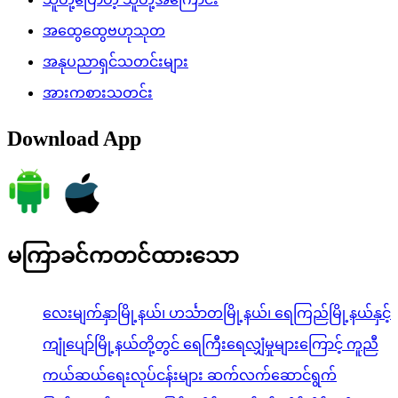
အထွေထွေဗဟုသုတ
အနုပညာရှင်သတင်းများ
အားကစားသတင်း
Download App
မကြာခင်ကတင်ထားသော
လေးမျက်နှာမြို့နယ်၊ ဟင်္သာတမြို့နယ်၊ ရေကြည်မြို့နယ်နှင့်
ကျုံပျော်မြို့နယ်တို့တွင် ရေကြီးရေလျှံမှုများကြောင့် ကူညီ
ကယ်ဆယ်ရေးလုပ်ငန်းများ ဆက်လက်ဆောင်ရွက်