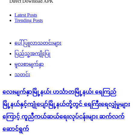
Direct Download APK
Latest Posts
Trending Posts
ပေါ်ပြူလာသတင်းများ
ပြည်သူ့အကျိုးပြု
မူလစာမျက်နှာ
သတင်း
လေးမျက်နှာမြို့နယ်၊ ဟင်္သာတမြို့နယ်၊ ရေကြည်
မြို့နယ်နှင့်ကျုံပျော်မြို့နယ်တို့တွင် ရေကြီးရေလျှံမှုများ
ကြောင့် ကူညီကယ်ဆယ်ရေးလုပ်ငန်းများ ဆက်လက်
ဆောင်ရွက်