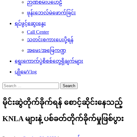
ဉာဏ်စမ်းပဟေဠိ
ဖုန်းဘေလ်မဲဖောက်ခြင်း
ရင်ဖွင့်ဆွေးနွေး
Call Center
သတင်းစကားပေးပို့ရန်
အမေး/အဖြေကဏ္ဍ
ရွေးကောက်ပွဲစိစစ်တွေ့ရှိချက်များ
ပျိုမေVlog
Search
for:
မိုင်းဆွဲတိုက်ခိုက်ရန် စောင့်ဆိုင်းနေသည့်
KNLA များနဲ့ ပစ်ခတ်တိုက်ခိုက်မှုဖြစ်ပွား