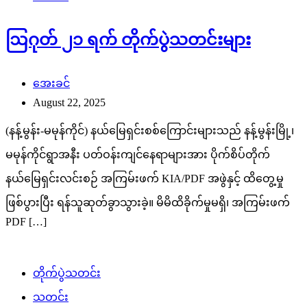
ဩဂုတ် ၂၁ ရက် တိုက်ပွဲသတင်းများ
အေးခင်
August 22, 2025
(နန့်မွန်း-မမုန်ကိုင်) နယ်မြေရှင်းစစ်ကြောင်းများသည် နန့်မွန်းမြို့၊
မမုန်ကိုင်ရွာအနီး ပတ်ဝန်းကျင်နေရာများအား ပိုက်စိပ်တိုက်
နယ်မြေရှင်းလင်းစဉ် အကြမ်းဖက် KIA/PDF အဖွဲနှင့် ထိတွေ့မှု
ဖြစ်ပွားပြီး ရန်သူဆုတ်ခွာသွားခဲ့။ မိမိထိခိုက်မှုမရှိ၊ အကြမ်းဖက်
PDF […]
တိုက်ပွဲသတင်း
သတင်း