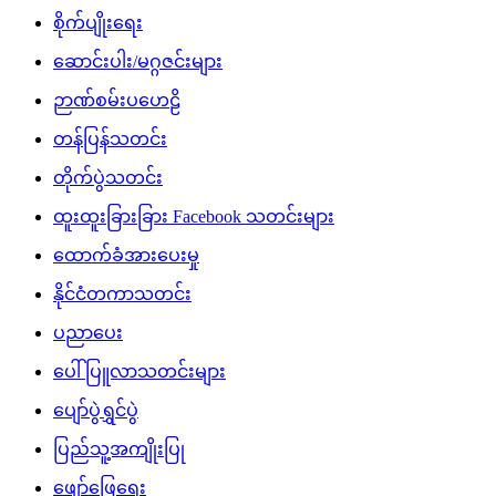
စိုက်ပျိုးရေး
ဆောင်းပါး/မဂ္ဂဇင်းများ
ဉာဏ်စမ်းပဟေဠိ
တန်ပြန်သတင်း
တိုက်ပွဲသတင်း
ထူးထူးခြားခြား Facebook သတင်းများ
ထောက်ခံအားပေးမှု
နိုင်ငံတကာသတင်း
ပညာပေး
ပေါ်ပြူလာသတင်းများ
ပျော်ပွဲရွှင်ပွဲ
ပြည်သူ့အကျိုးပြု
ဖျော်ဖြေရေး