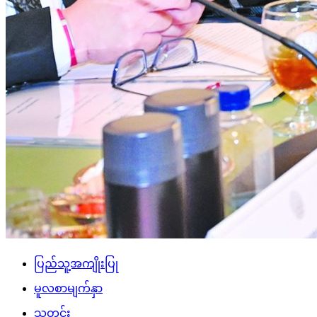
ပြည်သူ့အကျိုးပြု
မူလစာမျက်နှာ
သတင်း