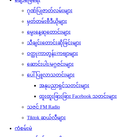
ဂုဏ်ပြုဇာတ်လမ်းများ
မှတ်တမ်းဗီဒီယိုများ
မွေးနေ့ဆုတောင်းများ
သီချင်းတောင်းဆိုခြင်းများ
ဝတ္ထု/ကာတွန်း/ကဗျာများ
ဆောင်းပါး/မဂ္ဂဇင်းများ
ပေါ်ပြူလာသတင်းများ
အနုပညာရှင်သတင်းများ
ထူးထူးခြားခြား Facebook သတင်းများ
သဇင် FM Radio
Tiktok ဆယ်လီများ
ကံစမ်းမဲ