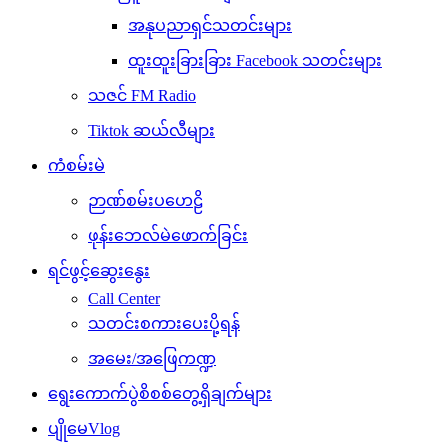
အနုပညာရှင်သတင်းများ
ထူးထူးခြားခြား Facebook သတင်းများ
သဇင် FM Radio
Tiktok ဆယ်လီများ
ကံစမ်းမဲ
ဉာဏ်စမ်းပဟေဠိ
ဖုန်းဘေလ်မဲဖောက်ခြင်း
ရင်ဖွင့်ဆွေးနွေး
Call Center
သတင်းစကားပေးပို့ရန်
အမေး/အဖြေကဏ္ဍ
ရွေးကောက်ပွဲစိစစ်တွေ့ရှိချက်များ
ပျိုမေVlog