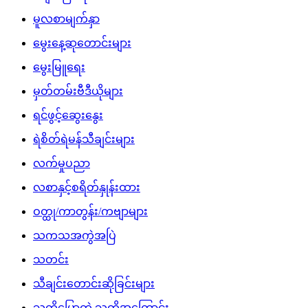
မူလစာမျက်နှာ
မွေးနေ့ဆုတောင်းများ
မွေးမြူရေး
မှတ်တမ်းဗီဒီယိုများ
ရင်ဖွင့်ဆွေးနွေး
ရဲစိတ်ရဲမန်သီချင်းများ
လက်မှုပညာ
လစာနှင့်စရိတ်နှုန်းထား
ဝတ္ထု/ကာတွန်း/ကဗျာများ
သကသအကွဲအပြဲ
သတင်း
သီချင်းတောင်းဆိုခြင်းများ
သူတို့ပြောတဲ့ သူတို့အကြောင်း