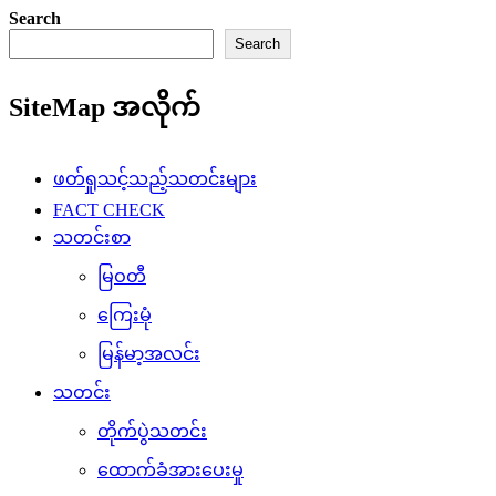
Search
Search
SiteMap အလိုက်
ဖတ်ရှုသင့်သည့်သတင်းများ
FACT CHECK
သတင်းစာ
မြဝတီ
ကြေးမုံ
မြန်မာ့အလင်း
သတင်း
တိုက်ပွဲသတင်း
ထောက်ခံအားပေးမှု