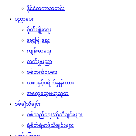
နိုင်ငံတကာသတင်း
ပညာပေး
စိုက်ပျိုးရေး
မွေးမြူရေး
ကျန်းမာရေး
လက်မှုပညာ
စစ်ဘက်ဥပဒေ
လစာနှင့်စရိတ်နှုန်းထား
အထွေထွေဗဟုသုတ
စစ်ချီသီချင်း
စစ်သည်ရေး/ဆိုသီချင်းများ
ရဲစိတ်ရဲမာန်သီချင်းများ
ဖျော်ဖြေရေး