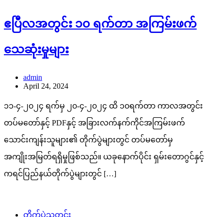
ဧပြီလအတွင်း ၁၀ ရက်တာ အကြမ်းဖက်
သေဆုံးမှုများ
admin
April 24, 2024
၁၁-၄-၂၀၂၄ ရက်မှ ၂၀-၄-၂၀၂၄ ထိ ၁၀ရက်တာ ကာလအတွင်း
တပ်မတော်နှင့် PDFနှင့် အခြားလက်နက်ကိုင်အကြမ်းဖက်
သောင်းကျန်းသူများ၏ တိုက်ပွဲများတွင် တပ်မတော်မှ
အကျိုးအမြတ်ရရှိမှုဖြစ်သည်။ ယခုနောက်ပိုင်း ရှမ်းတောဂွင်နှင့်
ကရင်ပြည်နယ်တိုက်ပွဲများတွင် […]
တိုက်ပွဲသတင်း