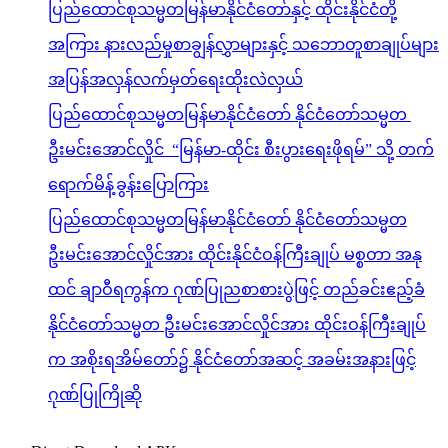
ပြည်ထောင်စုသမ္မတမြန်မာနိုင်ငံတော်နှင့် ထိုင်းနိုင်ငံတို့
အကြား နားလည်မှုစာချွန်လွှာများနှင့် သဘောတူစာချုပ်များ
အပြန်အလှန်လက်မှတ်ရေးထိုးလဲလှယ်
ပြည်ထောင်စုသမ္မတမြန်မာနိုင်ငံတော် နိုင်ငံတော်သမ္မတ
ဦးမင်းအောင်လှိုင် “မြန်မာ-ထိုင်း စီးပွားရေးဖိုရမ်” သို့ တက်
ရောက်မိန့်ခွန်းပြောကြား
ပြည်ထောင်စုသမ္မတမြန်မာနိုင်ငံတော် နိုင်ငံတော်သမ္မတ
ဦးမင်းအောင်လှိုင်အား ထိုင်းနိုင်ငံဝန်ကြီးချုပ် မစ္စတာ အနု
ထင် ချာဝီရကွန်က ဂုဏ်ပြုညစာစားပွဲဖြင့် တည်ခင်းဧည့်ခံ
နိုင်ငံတော်သမ္မတ ဦးမင်းအောင်လှိုင်အား ထိုင်းဝန်ကြီးချုပ်
က အစိုးရအိမ်တော်၌ နိုင်ငံတော်အဆင့် အခမ်းအနားဖြင့်
ဂုဏ်ပြုကြိုဆို