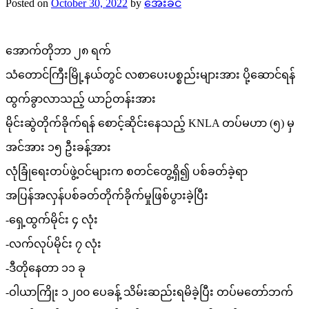
Posted on
October 30, 2022
by
အေးခင်
အောက်တိုဘာ ၂၈ ရက်
သံတောင်ကြီးမြို့နယ်တွင် လစာပေးပစ္စည်းများအား ပို့ဆောင်ရန်
ထွက်ခွာလာသည့် ယာဉ်တန်းအား
မိုင်းဆွဲတိုက်ခိုက်ရန် စောင့်ဆိုင်းနေသည့် KNLA တပ်မဟာ (၅) မှ
အင်အား ၁၅ ဦးခန့်အား
လုံခြုံရေးတပ်ဖွဲ့ဝင်များက စတင်တွေ့ရှိ၍ ပစ်ခတ်ခဲ့ရာ
အပြန်အလှန်ပစ်ခတ်တိုက်ခိုက်မှုဖြစ်ပွားခဲ့ပြီး
-ရှေ့ထွက်မိုင်း ၄ လုံး
-လက်လုပ်မိုင်း ၇ လုံး
-ဒီတိုနေတာ ၁၁ ခု
-ဝါယာကြိုး ၁၂၀၀ ပေခန့် သိမ်းဆည်းရမိခဲ့ပြီး တပ်မတော်ဘက်