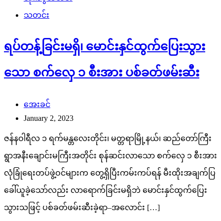
သတင်း
ရပ်တန့်ခြင်းမရှိ၊ မောင်းနှင်ထွက်ပြေးသွား
သော စက်လှေ ၁ စီးအား ပစ်ခတ်ဖမ်းဆီး
အေးခင်
January 2, 2023
ဇန်နဝါရီလ ၁ ရက်မန္တလေးတိုင်း၊ မတ္တရာမြို့နယ်၊ ဆည်တော်ကြီး
ရွာအနီးချောင်းမကြီးအတိုင်း စုန်ဆင်းလာသော စက်လှေ ၁ စီးအား
လုံခြုံရေးတပ်ဖွဲ့ဝင်များက တွေ့ရှိပြီးကမ်းကပ်ရန် မီးထိုးအချက်ပြ
ခေါ်ယူခဲ့သော်လည်း လာရောက်ခြင်းမရှိဘဲ မောင်းနှင်ထွက်ပြေး
သွားသဖြင့် ပစ်ခတ်ဖမ်းဆီးခဲ့ရာ–အလောင်း […]