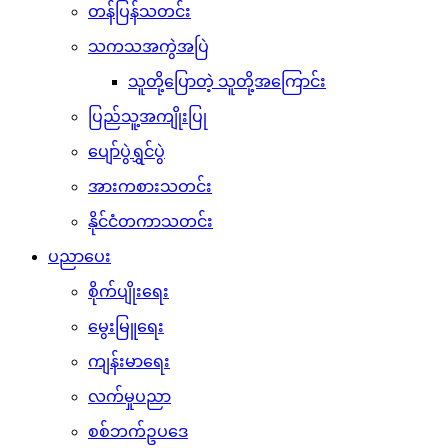
တန်ပြန်သတင်း
သကသအကွဲအပြဲ
သူတို့ပြောတဲ့ သူတို့အကြောင်း
ပြည်သူ့အကျိုးပြု
ပျော်ပွဲရွှင်ပွဲ
အားကစားသတင်း
နိုင်ငံတကာသတင်း
ပညာပေး
စိုက်ပျိုးရေး
မွေးမြူရေး
ကျန်းမာရေး
လက်မှုပညာ
စစ်ဘက်ဥပဒေ