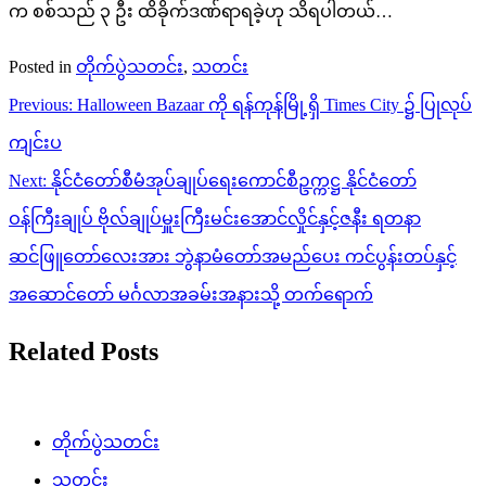
က စစ်သည် ၃ ဦး ထိခိုက်ဒဏ်ရာရခဲ့ဟု သိရပါတယ်…
Posted in
တိုက်ပွဲသတင်း
,
သတင်း
Post
Previous:
Halloween Bazaar ကို ရန်ကုန်မြို့ရှိ Times City ၌ ပြုလုပ်
navigation
ကျင်းပ
Next:
နိုင်ငံတော်စီမံအုပ်ချုပ်ရေးကောင်စီဥက္ကဋ္ဌ နိုင်ငံတော်
ဝန်ကြီးချုပ် ဗိုလ်ချုပ်မှူးကြီးမင်းအောင်လှိုင်နှင့်ဇနီး ရတနာ
ဆင်ဖြူတော်လေးအား ဘွဲနာမံတော်အမည်ပေး ကင်ပွန်းတပ်နှင့်
အဆောင်တော် မင်္ဂလာအခမ်းအနားသို့ တက်ရောက်
Related Posts
တိုက်ပွဲသတင်း
သတင်း