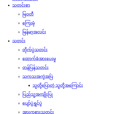
သတင်းစာ
မြဝတီ
ကြေးမုံ
မြန်မာ့အလင်း
သတင်း
တိုက်ပွဲသတင်း
ထောက်ခံအားပေးမှု
တန်ပြန်သတင်း
သကသအကွဲအပြဲ
သူတို့ပြောတဲ့ သူတို့အကြောင်း
ပြည်သူ့အကျိုးပြု
ပျော်ပွဲရွှင်ပွဲ
အားကစားသတင်း