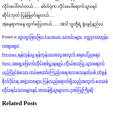
လိုင်းပေါ်တင်တယ်……ဓါတ်ပုံက လိုင်းပေါ်ရောက်သွားရင်
ဆိုင်းဘုတ် ပြန်ဖြုတ်ချတယ်….
အဲ့နေရာကနေ ထွက်ပြေးတယ်……အဲဒါ သူတို့ရဲ့ ရုံးဖွင့်နည်းပဲ
Posted in
ထူးထူးခြားခြား Facebook သတင်းများ
,
ဝတ္ထု/ကာတွန်း/
ကဗျာများ
Post
Previous:
ရန်ကုန်သူ ရန်ကုန်သားတွေအတွက် ရေပေါ်ညဈေး
navigation
Next:
အရှေ့မြောက်တိုင်းစစ်ဌာနချုပ် ကိုယ်စားပြု သွားရောက်
ယှဉ်ပြိုင်ခဲ့သော တပ်မတော်(ကြည်း/ရေ/လေ)သေနတ်ပစ် တံခွန်
စိုက်ဒိုင်းရ အဖွဲ့သားများ ပြန်လည်ရောက်ရှိသည့်အတွက် ဒေသခံ
တိုင်းရင်းသားများနှင့် တာဝန်ရှိသူများက ဂုဏ်ပြုကြိုဆို
Related Posts