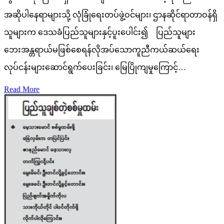
အဆိုပါနေရာများသို့ လုံခြုံရေးတပ်ဖွဲ့ဝင်များ၊ ဌာနဆိုင်ရာတာဝန်ရှိ
သူများက ဒေသခံပြည်သူများနှင့်ပူးပေါင်း၍ ပြည်သူများ
ဘေးအန္တရာယ်မဖြစ်စေရန်လိုအပ်သောကူညီကယ်ဆယ်ရေး
လုပ်ငန်းများဆောင်ရွက်ပေးခြင်း၊ မြေပြိုကျမှုကြောင့်…
Read More