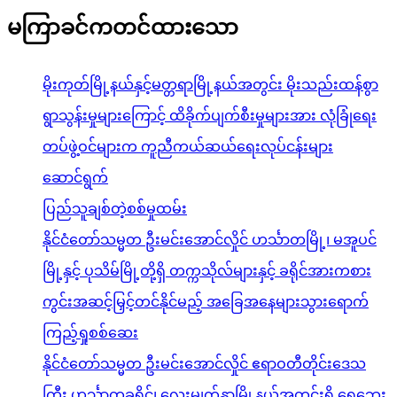
မကြာခင်ကတင်ထားသော
မိုးကုတ်မြို့နယ်နှင့်မတ္တရာမြို့နယ်အတွင်း မိုးသည်းထန်စွာ
ရွာသွန်းမှုများကြောင့် ထိခိုက်ပျက်စီးမှုများအား လုံခြုံရေး
တပ်ဖွဲ့ဝင်များက ကူညီကယ်ဆယ်ရေးလုပ်ငန်းများ
ဆောင်ရွက်
ပြည်သူချစ်တဲ့စစ်မှုထမ်း
နိုင်ငံတော်သမ္မတ ဦးမင်းအောင်လှိုင် ဟင်္သာတမြို့၊ မအူပင်
မြို့နှင့် ပုသိမ်မြို့တို့ရှိ တက္ကသိုလ်များနှင့် ခရိုင်အားကစား
ကွင်းအဆင့်မြှင့်တင်နိုင်မည့် အခြေအနေများသွားရောက်
ကြည့်ရှုစစ်ဆေး
နိုင်ငံတော်သမ္မတ ဦးမင်းအောင်လှိုင် ဧရာဝတီတိုင်းဒေသ
ကြီး ဟင်္သာတခရိုင်၊ လေးမျက်နှာမြို့နယ်အတွင်းရှိ ရေဘေး