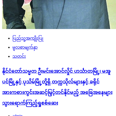
ပြည်သူ့အကျိုးပြု
မူလစာမျက်နှာ
သတင်း
နိုင်ငံတော်သမ္မတ ဦးမင်းအောင်လှိုင် ဟင်္သာတမြို့၊ မအူ
ပင်မြို့နှင့် ပုသိမ်မြို့တို့ရှိ တက္ကသိုလ်များနှင့် ခရိုင်
အားကစားကွင်းအဆင့်မြှင့်တင်နိုင်မည့် အခြေအနေများ
သွားရောက်ကြည့်ရှုစစ်ဆေး
admin