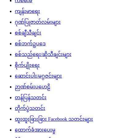
ကံစမ်းမဲ
ကျန်းမာရေး
ဂုဏ်ပြုဇာတ်လမ်းများ
စစ်ချီသီချင်း
စစ်ဘက်ဥပဒေ
စစ်သည်ရေး/ဆိုသီချင်းများ
စိုက်ပျိုးရေး
ဆောင်းပါး/မဂ္ဂဇင်းများ
ဉာဏ်စမ်းပဟေဠိ
တန်ပြန်သတင်း
တိုက်ပွဲသတင်း
ထူးထူးခြားခြား Facebook သတင်းများ
ထောက်ခံအားပေးမှု