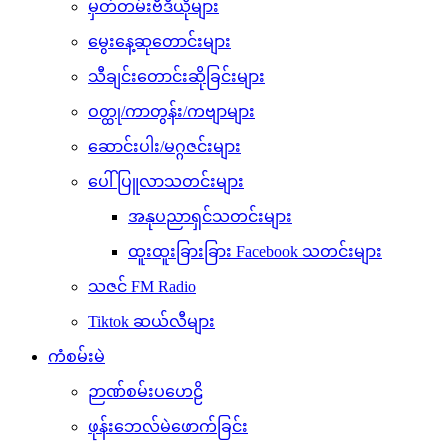
မှတ်တမ်းဗီဒီယိုများ
မွေးနေ့ဆုတောင်းများ
သီချင်းတောင်းဆိုခြင်းများ
ဝတ္ထု/ကာတွန်း/ကဗျာများ
ဆောင်းပါး/မဂ္ဂဇင်းများ
ပေါ်ပြူလာသတင်းများ
အနုပညာရှင်သတင်းများ
ထူးထူးခြားခြား Facebook သတင်းများ
သဇင် FM Radio
Tiktok ဆယ်လီများ
ကံစမ်းမဲ
ဉာဏ်စမ်းပဟေဠိ
ဖုန်းဘေလ်မဲဖောက်ခြင်း