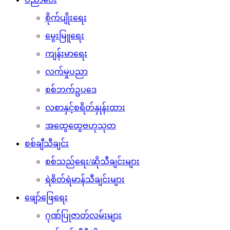
စိုက်ပျိုးရေး
မွေးမြူရေး
ကျန်းမာရေး
လက်မှုပညာ
စစ်ဘက်ဥပဒေ
လစာနှင့်စရိတ်နှုန်းထား
အထွေထွေဗဟုသုတ
စစ်ချီသီချင်း
စစ်သည်ရေး/ဆိုသီချင်းများ
ရဲစိတ်ရဲမာန်သီချင်းများ
ဖျော်ဖြေရေး
ဂုဏ်ပြုဇာတ်လမ်းများ