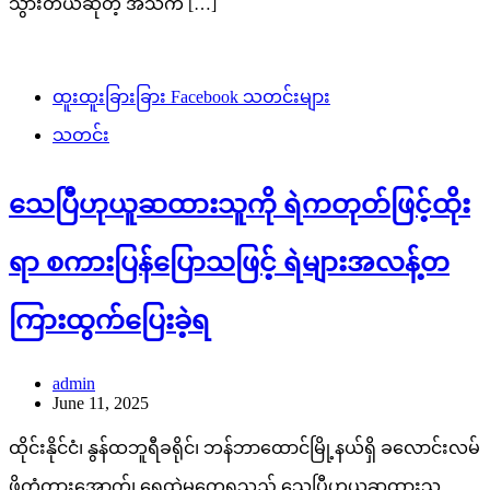
သွားတယ်ဆိုတဲ့ အသက် […]
ထူးထူးခြားခြား Facebook သတင်းများ
သတင်း
သေပြီဟုယူဆထားသူကို ရဲကတုတ်ဖြင့်ထိုး
ရာ စကားပြန်ပြောသဖြင့် ရဲများအလန့်တ
ကြားထွက်ပြေးခဲ့ရ
admin
June 11, 2025
ထိုင်းနိုင်ငံ၊ နွန်ထဘူရီခရိုင်၊ ဘန်ဘာထောင်မြို့နယ်ရှိ ခလောင်းလမ်
ဖိုတံတားအောက်၊ ရေထဲမှတွေ့ရသည့် သေပြီဟုယူဆထားသူ