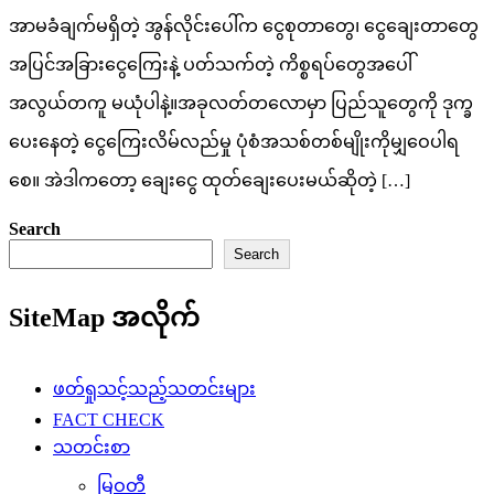
အာမခံချက်မရှိတဲ့ အွန်လိုင်းပေါ်က ငွေစုတာတွေ၊ ငွေချေးတာတွေ
အပြင်အခြားငွေကြေးနဲ့ ပတ်သက်တဲ့ ကိစ္စရပ်တွေအပေါ်
အလွယ်တကူ မယုံပါနဲ့။အခုလတ်တလောမှာ ပြည်သူတွေကို ဒုက္ခ
ပေးနေတဲ့ ငွေကြေးလိမ်လည်မှု ပုံစံအသစ်တစ်မျိုးကိုမျှဝေပါရ
စေ။ အဲဒါကတော့ ချေးငွေ ထုတ်ချေးပေးမယ်ဆိုတဲ့ […]
Search
Search
SiteMap အလိုက်
ဖတ်ရှုသင့်သည့်သတင်းများ
FACT CHECK
သတင်းစာ
မြဝတီ