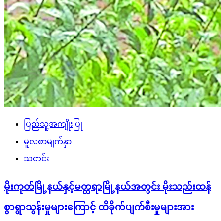
ပြည်သူ့အကျိုးပြု
မူလစာမျက်နှာ
သတင်း
မိုးကုတ်မြို့နယ်နှင့်မတ္တရာမြို့နယ်အတွင်း မိုးသည်းထန်
စွာရွာသွန်းမှုများကြောင့် ထိခိုက်ပျက်စီးမှုများအား