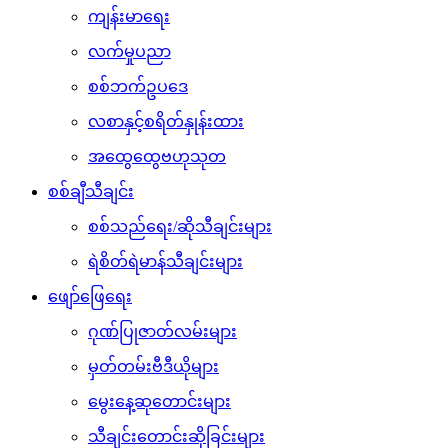
ကျန်းမာရေး
လက်မှုပညာ
စစ်ဘက်ဥပဒေ
လစာနှင့်စရိတ်နှုန်းထား
အထွေထွေဗဟုသုတ
စစ်ချီသီချင်း
စစ်သည်ရေး/ဆိုသီချင်းများ
ရဲစိတ်ရဲမာန်သီချင်းများ
ဖျော်ဖြေရေး
ဂုဏ်ပြုဇာတ်လမ်းများ
မှတ်တမ်းဗီဒီယိုများ
မွေးနေ့ဆုတောင်းများ
သီချင်းတောင်းဆိုခြင်းများ