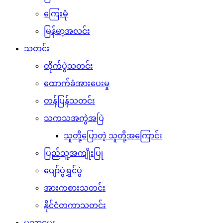
ကြေးမုံ
မြန်မာ့အလင်း
သတင်း
တိုက်ပွဲသတင်း
ထောက်ခံအားပေးမှု
တန်ပြန်သတင်း
သကသအကွဲအပြဲ
သူတို့ပြောတဲ့ သူတို့အကြောင်း
ပြည်သူ့အကျိုးပြု
ပျော်ပွဲရွှင်ပွဲ
အားကစားသတင်း
နိုင်ငံတကာသတင်း
ပညာပေး