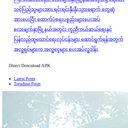
သင့်ပြည်သူများအား ရင်းရင်းနှီးနှီးသွားရောက် တွေ့ဆုံ
အားပေးပြီး ထောက်ပံ့ရေးပစ္စည်းများပေးအပ်
လေးမျက်နှာမြို့နယ်အတွင်း ကူညီကယ်ဆယ်ရေးနှင့်
ပြန်လည်ထူထောင်ရေးလုပ်ငန်းများ ဆောင်ရွက်ရန်အတွက်
အလှူရှင်များက အလှူငွေများ ပေးအပ်လှူဒါန်း
Direct Download APK
Latest Posts
Trending Posts