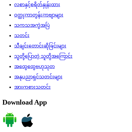
လစာနှင့်စရိတ်နှုန်းထား
ဝတ္ထု/ကာတွန်း/ကဗျာများ
သကသအကွဲအပြဲ
သတင်း
သီချင်းတောင်းဆိုခြင်းများ
သူတို့ပြောတဲ့ သူတို့အကြောင်း
အထွေထွေဗဟုသုတ
အနုပညာရှင်သတင်းများ
အားကစားသတင်း
Download App