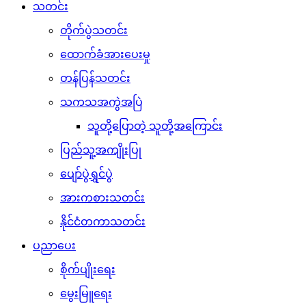
သတင်း
တိုက်ပွဲသတင်း
ထောက်ခံအားပေးမှု
တန်ပြန်သတင်း
သကသအကွဲအပြဲ
သူတို့ပြောတဲ့ သူတို့အကြောင်း
ပြည်သူ့အကျိုးပြု
ပျော်ပွဲရွှင်ပွဲ
အားကစားသတင်း
နိုင်ငံတကာသတင်း
ပညာပေး
စိုက်ပျိုးရေး
မွေးမြူရေး