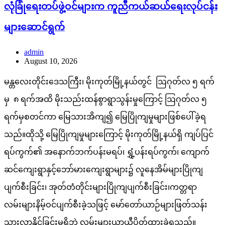
လုံခြုံရေးတပ်ဖွဲ့ဝင်များက ကူညီကယ်ဆယ်ရေးလုပ်ငန်း
များဆောင်ရွက်
admin
August 10, 2026
မန္တလေးတိုင်းဒေသကြီး၊ မိုးကုတ်မြို့နယ်တွင် ဩဂုတ်လ ၅ ရက်
မှ ၈ ရက်အထိ မိုးသည်းထန်စွာရွာသွန်းမှုကြောင့် ဩဂုတ်လ ၅
ရက်မှစတင်ကာ မြေသားအိကျ၍ မြေပြိုကျမှုများဖြစ်ပေါ်ခဲ့ရ
သည်။ထိုသို့ မြေပြိုကျမှုများကြောင့် မိုးကုတ်မြို့နယ်ရှိ ကျပ်ပြင်
ရပ်ကွက်၏ အနောက်ဘက်ပန်းမရပ်၊ ရွှံ့ပန်းရပ်ကွက်၊ ကျောက်
ဆင်ကျေးရွာနှင့်ဘော်မားကျေးရွာများ၌ လူနေအိမ်များပြိုကျ
ပျက်စီးခြင်း၊ အုတ်တံတိုင်းများပြိုကျပျက်စီးခြင်း၊ကတ္တရာ
လမ်းများနိမ့်ဝင်ပျက်စီးခဲ့သဖြင့် မော်တော်ယာဉ်များဖြတ်သန်း
သွားလာနိုင်ခြင်းမရှိဘဲ လမ်းများယာယီပိတ်ထားခဲ့ရသည်။