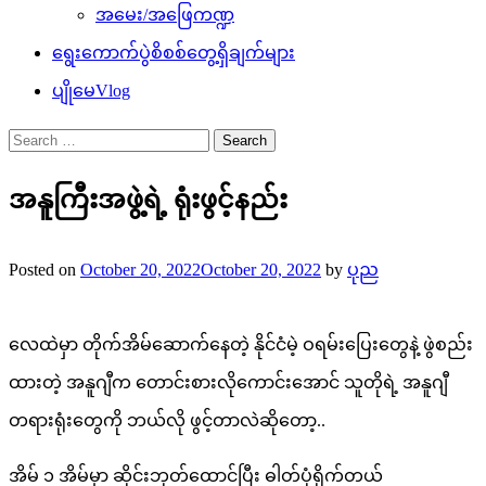
အမေး/အဖြေကဏ္ဍ
ရွေးကောက်ပွဲစိစစ်တွေ့ရှိချက်များ
ပျိုမေVlog
Search
for:
အနူကြီးအဖွဲ့ရဲ့ ရုံးဖွင့်နည်း
Posted on
October 20, 2022
October 20, 2022
by
ပုည
လေထဲမှာ တိုက်အိမ်ဆောက်နေတဲ့ နိုင်ငံမဲ့ ဝရမ်းပြေးတွေနဲ့ ဖွဲစည်း
ထားတဲ့ အနူဂျီက တောင်းစားလိုကောင်းအောင် သူတိုရဲ့ အနူဂျီ
တရားရုံးတွေကို ဘယ်လို ဖွင့်တာလဲဆိုတော့..
အိမ် ၁ အိမ်မှာ ဆိုင်းဘုတ်ထောင်ပြီး ဓါတ်ပုံရိုက်တယ်