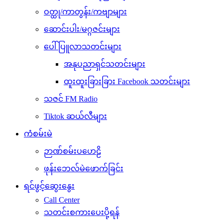
ဝတ္ထု/ကာတွန်း/ကဗျာများ
ဆောင်းပါး/မဂ္ဂဇင်းများ
ပေါ်ပြူလာသတင်းများ
အနုပညာရှင်သတင်းများ
ထူးထူးခြားခြား Facebook သတင်းများ
သဇင် FM Radio
Tiktok ဆယ်လီများ
ကံစမ်းမဲ
ဉာဏ်စမ်းပဟေဠိ
ဖုန်းဘေလ်မဲဖောက်ခြင်း
ရင်ဖွင့်ဆွေးနွေး
Call Center
သတင်းစကားပေးပို့ရန်