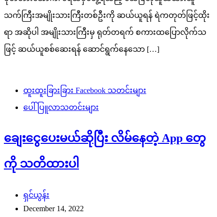
သက်ကြီးအမျိုးသားကြီးတစ်ဦးကို ဆယ်ယူရန် ရဲကတုတ်ဖြင့်ထိုး
ရာ အဆိုပါ အမျိုးသားကြီးမှ ရုတ်တရက် စကားထပြောလိုက်သ
ဖြင့် ဆယ်ယူစစ်ဆေးရန် ဆောင်ရွက်နေသော […]
ထူးထူးခြားခြား Facebook သတင်းများ
ပေါ်ပြူလာသတင်းများ
ချေးငွေပေးမယ်ဆိုပြီး လိမ်နေတဲ့ App တွေ
ကို သတိထားပါ
ရှင်ယွန်း
December 14, 2022