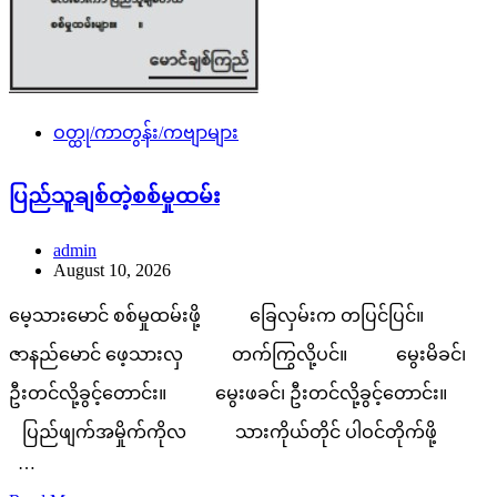
ဝတ္ထု/ကာတွန်း/ကဗျာများ
ပြည်သူချစ်တဲ့စစ်မှုထမ်း
admin
August 10, 2026
မေ့သားမောင် စစ်မှုထမ်းဖို့ ခြေလှမ်းက တပြင်ပြင်။
ဇာနည်မောင် ဖေ့သားလှ တက်ကြွလို့ပင်။ မွေးမိခင်၊
ဦးတင်လို့ခွင့်တောင်း။ မွေးဖခင်၊ ဦးတင်လို့ခွင့်တောင်း။
ပြည်ဖျက်အမှိုက်ကိုလ သားကိုယ်တိုင် ပါဝင်တိုက်ဖို့
…