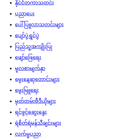
နိုင်ငံတကာသတင်း
ပညာပေး
ပေါ်ပြူလာသတင်းများ
ပျော်ပွဲရွှင်ပွဲ
ပြည်သူ့အကျိုးပြု
ဖျော်ဖြေရေး
မူလစာမျက်နှာ
မွေးနေ့ဆုတောင်းများ
မွေးမြူရေး
မှတ်တမ်းဗီဒီယိုများ
ရင်ဖွင့်ဆွေးနွေး
ရဲစိတ်ရဲမန်သီချင်းများ
လက်မှုပညာ