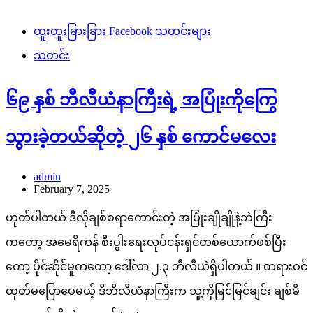
ထူးထူးခြားခြား Facebook သတင်းများ
သတင်း
၆၉ နှစ် ဘီလီယံနာကြီးရဲ့ အပြုံးကိုကြွေ
သွားခဲ့တယ်ဆိုတဲ့ ၂၆ နှစ် ကောင်မလေး
admin
February 7, 2025
ဟုတ်ပါတယ် ဒီလိုချစ်စရာကောင်းတဲ့ အပြုံးချိုချိုနဲ့ဘဲကြီး
ကတော့ အမေရိကန် စီးပွါးရေးလုပ်ငန်းရှင်တစ်ယောက်ဖစ်ပြီး
တော့ ပိုင်ဆိုင်မူကတော့ ဒေါ်လာ ၂.၃ ဘီလီယံရှိပါတယ် ။ တရားဝင်
ထုတ်မပြောပေမယ့် ဒီဘီလီယံနာကြီးက သူ့ကိုမြင်မြင်ချင်း ချစ်မိ