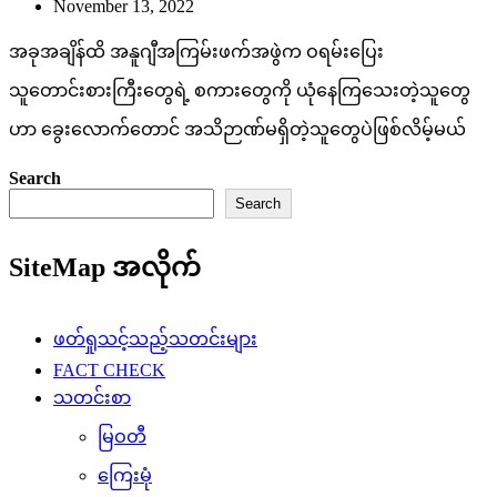
November 13, 2022
အခုအချိန်ထိ အနူဂျီအကြမ်းဖက်အဖွဲက ဝရမ်းပြေး
သူတောင်းစားကြီးတွေရဲ့ စကားတွေကို ယုံနေကြသေးတဲ့သူတွေ
ဟာ ခွေးလောက်တောင် အသိဉာဏ်မရှိတဲ့သူတွေပဲဖြစ်လိမ့်မယ်
Search
Search
SiteMap အလိုက်
ဖတ်ရှုသင့်သည့်သတင်းများ
FACT CHECK
သတင်းစာ
မြဝတီ
ကြေးမုံ