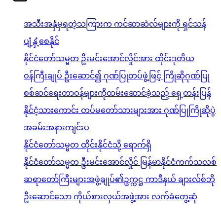
အသီးအနှံမှရတဲ့သကြားက ကင်ဆာဆဲလ်များကို ရှင်သန်
ပျံ့နှံ့စေနိုင်
နိုင်ငံတော်သမ္မတ ဦးမင်းအောင်လှိုင်အား ထိုင်းဒုတိယ
ဝန်ကြီးချုပ် ဦးဆောင်၍ ဂုဏ်ပြုတပ်ဖွဲ့ဖြင့် ကြိုဆိုဂုဏ်ပြု
စစ်ဆင်ရေးတာဝန်များကိုထမ်းဆောင်ခဲ့သည့် ရှေ့တန်းပြန်
နိုင်ငံ့သားကောင်း တပ်မတော်သားများအား ဂုဏ်ပြုကြိုဆိုပွဲ
အခမ်းအနားကျင်းပ
နိုင်ငံတော်သမ္မတ ထိုင်းနိုင်ငံသို့ ရောက်ရှိ
နိုင်ငံတော်သမ္မတ ဦးမင်းအောင်လှိုင် မြန်မာနိုင်ငံကက်သလစ်
ဆရာတော်ကြီးများအဖွဲ့ချုပ်၏ဥက္ကဋ္ဌ ကာဒီနယ် ချားလ်စ်ဘို
ဦးဆောင်သော ကိုယ်စားလှယ်အဖွဲ့အား လက်ခံတွေ့ဆုံ