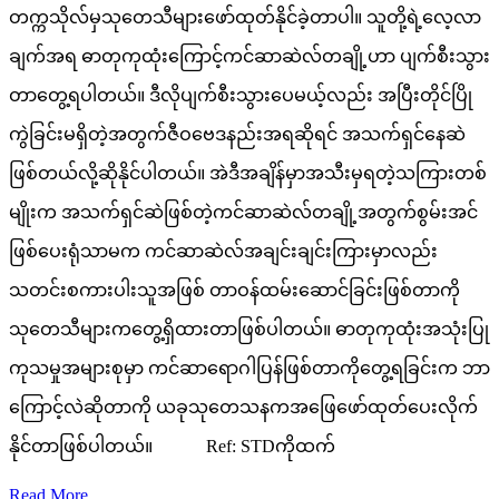
တက္ကသိုလ်မှသုတေသီများဖော်ထုတ်နိုင်ခဲ့တာပါ။ သူတို့ရဲ့လေ့လာ
ချက်အရ ဓာတုကုထုံးကြောင့်ကင်ဆာဆဲလ်တချို့ဟာ ပျက်စီးသွား
တာတွေ့ရပါတယ်။ ဒီလိုပျက်စီးသွားပေမယ့်လည်း အပြီးတိုင်ပြို
ကွဲခြင်းမရှိတဲ့အတွက်ဇီဝဗေဒနည်းအရဆိုရင် အသက်ရှင်နေဆဲ
ဖြစ်တယ်လို့ဆိုနိုင်ပါတယ်။ အဲဒီအချိန်မှာအသီးမှရတဲ့သကြားတစ်
မျိုးက အသက်ရှင်ဆဲဖြစ်တဲ့ကင်ဆာဆဲလ်တချို့အတွက်စွမ်းအင်
ဖြစ်ပေးရုံသာမက ကင်ဆာဆဲလ်အချင်းချင်းကြားမှာလည်း
သတင်းစကားပါးသူအဖြစ် တာဝန်ထမ်းဆောင်ခြင်းဖြစ်တာကို
သုတေသီများကတွေ့ရှိထားတာဖြစ်ပါတယ်။ ဓာတုကုထုံးအသုံးပြု
ကုသမှုအများစုမှာ ကင်ဆာရောဂါပြန်ဖြစ်တာကိုတွေ့ရခြင်းက ဘာ
ကြောင့်လဲဆိုတာကို ယခုသုတေသနကအဖြေဖော်ထုတ်ပေးလိုက်
နိုင်တာဖြစ်ပါတယ်။ Ref: STDကိုထက်
Read More