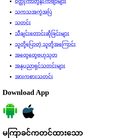
ဝတ္ထု/ကာတွန်း/ကဗျာများ
သကသအကွဲအပြဲ
သတင်း
သီချင်းတောင်းဆိုခြင်းများ
သူတို့ပြောတဲ့ သူတို့အကြောင်း
အထွေထွေဗဟုသုတ
အနုပညာရှင်သတင်းများ
အားကစားသတင်း
Download App
မကြာခင်ကတင်ထားသော