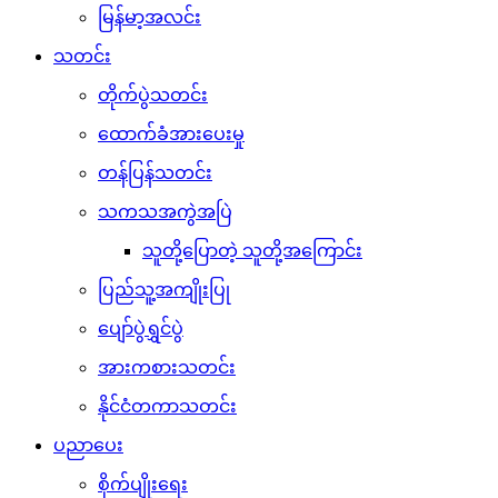
မြန်မာ့အလင်း
သတင်း
တိုက်ပွဲသတင်း
ထောက်ခံအားပေးမှု
တန်ပြန်သတင်း
သကသအကွဲအပြဲ
သူတို့ပြောတဲ့ သူတို့အကြောင်း
ပြည်သူ့အကျိုးပြု
ပျော်ပွဲရွှင်ပွဲ
အားကစားသတင်း
နိုင်ငံတကာသတင်း
ပညာပေး
စိုက်ပျိုးရေး