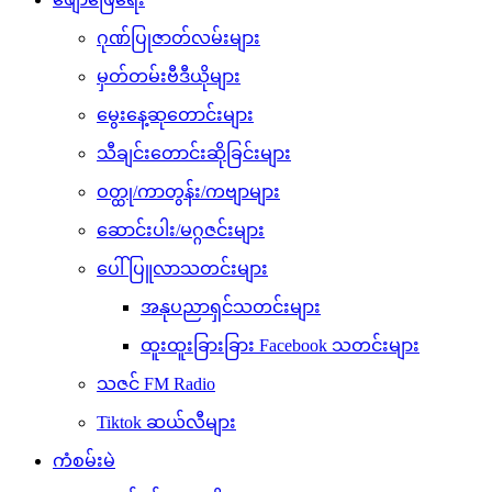
ဂုဏ်ပြုဇာတ်လမ်းများ
မှတ်တမ်းဗီဒီယိုများ
မွေးနေ့ဆုတောင်းများ
သီချင်းတောင်းဆိုခြင်းများ
ဝတ္ထု/ကာတွန်း/ကဗျာများ
ဆောင်းပါး/မဂ္ဂဇင်းများ
ပေါ်ပြူလာသတင်းများ
အနုပညာရှင်သတင်းများ
ထူးထူးခြားခြား Facebook သတင်းများ
သဇင် FM Radio
Tiktok ဆယ်လီများ
ကံစမ်းမဲ