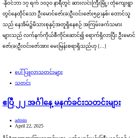
-နိုဝင်ဘာ ၁၇ ရက် ၁၀၃၀ နာရီတွင် ဆားလင်းကြီးမြို့၊ တုံကျေးရွာ
တွင်နေထိုင်သော ဦးမောင်ဇော်(ခ)ဦးဝင်းဇော်(၅၉)နှစ်၊ တောင်သူ
သည် နေအိမ်၌မိသားစုနှင့်အတူရှိနေစဉ် အကြမ်းဖက်သမား
များသည် လက်နက်ကိုယ်စီကိုင်ဆောင်၍ ရောက်ရှိလာပြီး ဦးမောင်
ဇော်(ခ)ဦးဝင်းဇော်အား မေးမြန်းစရာရှိသည်ဟု […]
ပေါ်ပြူလာသတင်းများ
သတင်း
ဧပြီ ၂၂ အင်္ဂါနေ့ မနက်ခင်းသတင်းများ
admin
April 22, 2025