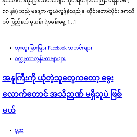
နိုင်ငံတကာထူးခြားသတင်းများ -ပုတ်ရဟန်းမင်းကြီး ဖရန်းစစ် (
၈၈ နှစ်) သည် မနေ့က ကွယ်လွန်ခဲ့သည် ။ -ထိုင်းတောင်ပိုင်း နရာသီ
ဝပ် ပြည်နယ် မူအန်း ရဲစခန်းရှေ့ […]
ထူးထူးခြားခြား Facebook သတင်းများ
ဝတ္ထု/ကာတွန်း/ကဗျာများ
အနူကြီးကို ယုံတဲ့သူတွေကတော့ ခွေး
လောက်တောင် အသိဉာဏ် မရှိသူပဲ ဖြစ်
မယ်
ပုည