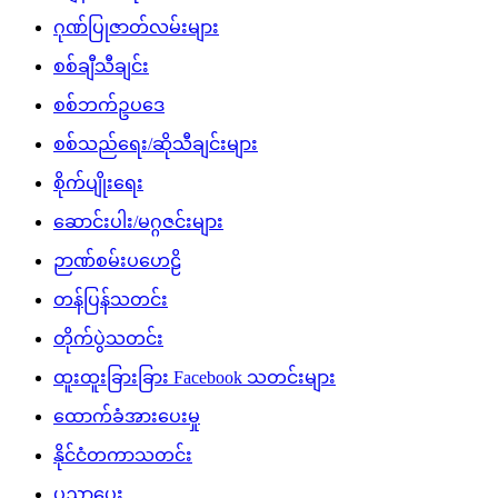
ဂုဏ်ပြုဇာတ်လမ်းများ
စစ်ချီသီချင်း
စစ်ဘက်ဥပဒေ
စစ်သည်ရေး/ဆိုသီချင်းများ
စိုက်ပျိုးရေး
ဆောင်းပါး/မဂ္ဂဇင်းများ
ဉာဏ်စမ်းပဟေဠိ
တန်ပြန်သတင်း
တိုက်ပွဲသတင်း
ထူးထူးခြားခြား Facebook သတင်းများ
ထောက်ခံအားပေးမှု
နိုင်ငံတကာသတင်း
ပညာပေး