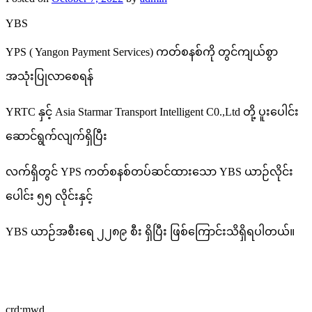
YBS
YPS ( Yangon Payment Services) ကတ်စနစ်ကို တွင်ကျယ်စွာ
အသုံးပြုလာစေရန်
YRTC နှင့် Asia Starmar Transport Intelligent C0.,Ltd တို့ ပူးပေါင်း
ဆောင်ရွက်လျက်ရှိပြီး
လက်ရှိတွင် YPS ကတ်စနစ်တပ်ဆင်ထားသော YBS ယာဉ်လိုင်း
ပေါင်း ၅၅ လိုင်းနှင့်
YBS ယာဉ်အစီးရေ ၂၂၈၉ စီး ရှိပြီး ဖြစ်ကြောင်းသိရှိရပါတယ်။
crd;mwd