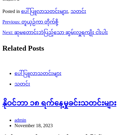
Posted in
ပေါ်ပြူလာသတင်းများ
,
သတင်း
Post
Previous:
တူယှဉ်ကာ တိုက်စို့
navigation
Next:
ဆုမတောင်းဘဲပြည့်သော ဆွမ်းလှူရကျိုး ငါးပါး
Related Posts
ပေါ်ပြူလာသတင်းများ
သတင်း
နိုဝင်ဘာ ၁၈ ရက်နေ့မှုခင်းသတင်းများ
admin
November 18, 2023