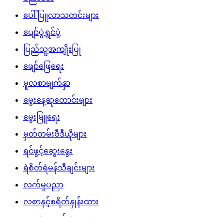
ပေါ်ပြူလာသတင်းများ
ပျော်ပွဲရွှင်ပွဲ
ပြည်သူ့အကျိုးပြု
ဖျော်ဖြေရေး
မူလစာမျက်နှာ
မွေးနေ့ဆုတောင်းများ
မွေးမြူရေး
မှတ်တမ်းဗီဒီယိုများ
ရင်ဖွင့်ဆွေးနွေး
ရဲစိတ်ရဲမန်သီချင်းများ
လက်မှုပညာ
လစာနှင့်စရိတ်နှုန်းထား