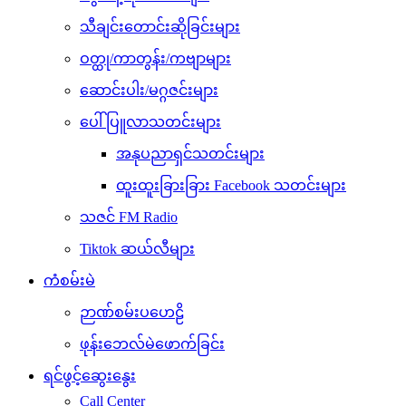
သီချင်းတောင်းဆိုခြင်းများ
ဝတ္ထု/ကာတွန်း/ကဗျာများ
ဆောင်းပါး/မဂ္ဂဇင်းများ
ပေါ်ပြူလာသတင်းများ
အနုပညာရှင်သတင်းများ
ထူးထူးခြားခြား Facebook သတင်းများ
သဇင် FM Radio
Tiktok ဆယ်လီများ
ကံစမ်းမဲ
ဉာဏ်စမ်းပဟေဠိ
ဖုန်းဘေလ်မဲဖောက်ခြင်း
ရင်ဖွင့်ဆွေးနွေး
Call Center