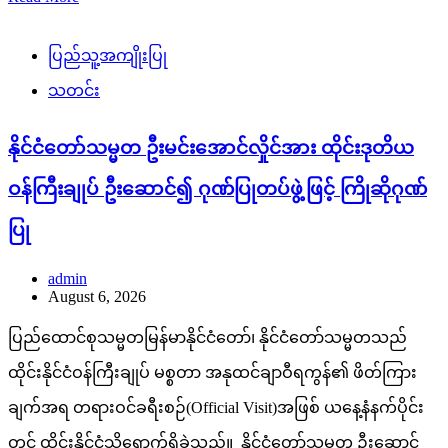
ပြည်သူ့အကျိုးပြု
သတင်း
နိုင်ငံတော်သမ္မတ ဦးမင်းအောင်လှိုင်အား ထိုင်းဒုတိယ
ဝန်ကြီးချုပ် ဦးဆောင်၍ ဂုဏ်ပြုတပ်ဖွဲ့ဖြင့် ကြိုဆိုဂုဏ်
ပြု
admin
August 6, 2026
ပြည်ထောင်စုသမ္မတမြန်မာနိုင်ငံတော်၊ နိုင်ငံတော်သမ္မတသည်
ထိုင်းနိုင်ငံဝန်ကြီးချုပ် မစ္စတာ အနုထင်ချာဝီရကွန်၏ ဖိတ်ကြား
ချက်အရ တရားဝင်ခရီးစဉ်(Official Visit)အဖြစ် ယနေ့နံနက်ပိုင်း
တွင် ထိုင်းနိုင်ငံသို့ရောက်ရှိခဲ့သည်။ နိုင်ငံတော်သမ္မတ ဦးဆောင်