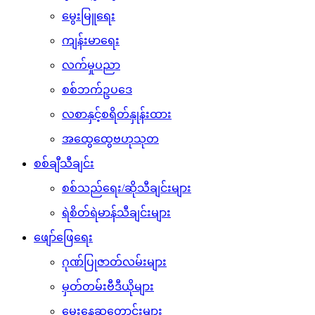
မွေးမြူရေး
ကျန်းမာရေး
လက်မှုပညာ
စစ်ဘက်ဥပဒေ
လစာနှင့်စရိတ်နှုန်းထား
အထွေထွေဗဟုသုတ
စစ်ချီသီချင်း
စစ်သည်ရေး/ဆိုသီချင်းများ
ရဲစိတ်ရဲမာန်သီချင်းများ
ဖျော်ဖြေရေး
ဂုဏ်ပြုဇာတ်လမ်းများ
မှတ်တမ်းဗီဒီယိုများ
မွေးနေ့ဆုတောင်းများ