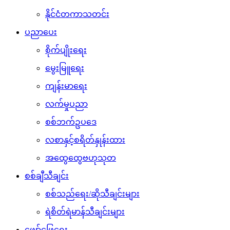
နိုင်ငံတကာသတင်း
ပညာပေး
စိုက်ပျိုးရေး
မွေးမြူရေး
ကျန်းမာရေး
လက်မှုပညာ
စစ်ဘက်ဥပဒေ
လစာနှင့်စရိတ်နှုန်းထား
အထွေထွေဗဟုသုတ
စစ်ချီသီချင်း
စစ်သည်ရေး/ဆိုသီချင်းများ
ရဲစိတ်ရဲမာန်သီချင်းများ
ဖျော်ဖြေရေး