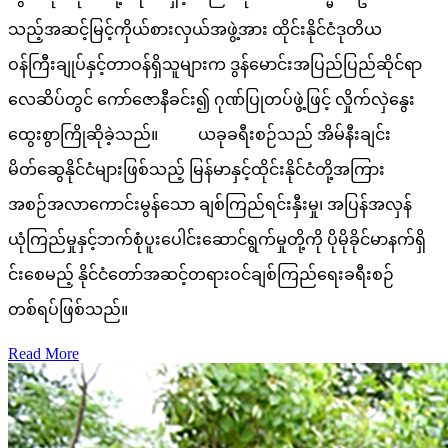
သည့်အဆင့်မြင့်ကိုယ်စားလှယ်အဖွဲ့အား ထိုင်းနိုင်ငံဒုတိယ
ဝန်ကြီးချုပ်နှင့်တာဝန်ရှိသူများက ဒွန်မောင်းအပြည်ပြည်ဆိုင်ရာ
လေဆိပ်တွင် ကော်ဇောနီခင်း၍ ဂုဏ်ပြုတပ်ဖွဲ့ဖြင့် လှိုက်လှဲနွေး
ထွေးစွာကြိုဆိုခဲ့သည်။ ယခုခရီးစဉ်သည် အိမ်နီးချင်း
မိတ်ဆွေနိုင်ငံများဖြစ်သည့် မြန်မာနှင့်ထိုင်းနိုင်ငံတို့အကြား
အစဉ်အလာကောင်းမွန်သော ချစ်ကြည်ရင်းနှီးမှု၊ အပြန်အလှန်
ယုံကြည်မှုနှင့်ဘက်စုံပူးပေါင်းဆောင်ရွက်မှုတို့ကို ပိုမိုခိုင်မာနက်ရှိ
င်းစေမည့် နိုင်ငံတော်အဆင့်တရားဝင်ချစ်ကြည်ရေးခရီးစဉ်
တစ်ရပ်ဖြစ်သည်။
Read More