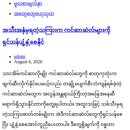
မူလစာမျက်နှာ
အထွေထွေဗဟုသုတ
အသီးအနှံမှရတဲ့သကြားက ကင်ဆာဆဲလ်များကို
ရှင်သန်ပျံ့နှံ့စေနိုင်
admin
August 6, 2026
သားအိမ်ကင်ဆာလိုမျိုး ကင်ဆာဆဲလ်တွေကို ဓာတုကုထုံးက
ဖျက်ဆီးလိုက်နိုင်ပေမယ့်လည်း တချို့မပျက်စီးဘဲကျန်ရစ်ခဲ့တဲ့
ကင်ဆာဆဲလ်တွေက အလွန်အန္တရာယ်ကြီးတဲ့အခြေအနေဆီ
ရောက်ရှိသွားနိုင်တာကိုတွေ့ရပါတယ်။ အထူးသဖြင့် သစ်သီးမှရ
တဲ့သကြားဓာတ်တစ်မျိုးက အဲဒီကင်ဆာဆဲလ်တွေကိုရှင်သန်စေ
ပြီး ပျံ့နှံ့စေအောင်ကူညီပေးတာပါ။ ဒီတွေ့ရှိချက်ကို ဝစ္စတာ