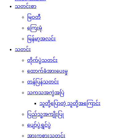
သတင်းစာ
မြဝတီ
ကြေးမုံ
မြန်မာ့အလင်း
သတင်း
တိုက်ပွဲသတင်း
ထောက်ခံအားပေးမှု
တန်ပြန်သတင်း
သကသအကွဲအပြဲ
သူတို့ပြောတဲ့ သူတို့အကြောင်း
ပြည်သူ့အကျိုးပြု
ပျော်ပွဲရွှင်ပွဲ
အားကစားသတင်း