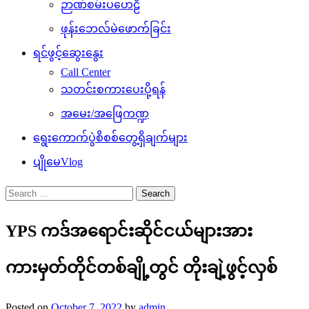
ဉာဏ်စမ်းပဟေဠိ
ဖုန်းဘေလ်မဲဖောက်ခြင်း
ရင်ဖွင့်ဆွေးနွေး
Call Center
သတင်းစကားပေးပို့ရန်
အမေး/အဖြေကဏ္ဍ
ရွေးကောက်ပွဲစိစစ်တွေ့ရှိချက်များ
ပျိုမေVlog
Search
for:
YPS ကဒ်အရောင်းဆိုင်ငယ်များအား
ကားမှတ်တိုင်တစ်ချို့တွင် တိုးချဲ့ဖွင့်လှစ်
Posted on
October 7, 2022
by
admin