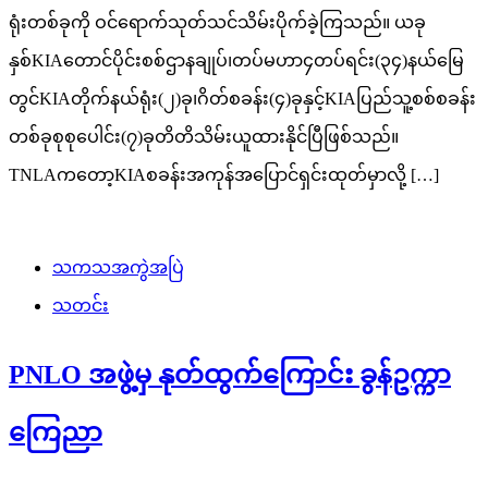
ရုံးတစ်ခုကို ဝင်ရောက်သုတ်သင်သိမ်းပိုက်ခဲ့ကြသည်။ ယခု
နှစ်KIAတောင်ပိုင်းစစ်ဌာနချုပ်၊တပ်မဟာ၄တပ်ရင်း(၃၄)နယ်မြေ
တွင်KIAတိုက်နယ်ရုံး(၂)ခု၊ဂိတ်စခန်း(၄)ခုနှင့်KIAပြည်သူ့စစ်စခန်း
တစ်ခုစုစုပေါင်း(၇)ခုတိတိသိမ်းယူထားနိုင်ပြီဖြစ်​သည်။
TNLAကတော့KIAစခန်းအကုန်အပြောင်ရှင်းထုတ်မှာလို့ […]
သကသအကွဲအပြဲ
သတင်း
PNLO အဖွဲ့မှ နုတ်ထွက်ကြောင်း ခွန်ဥက္ကာ
ကြေညာ