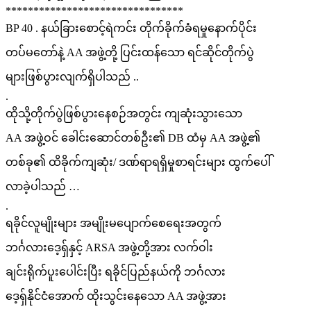
********************************
BP 40 . နယ်ခြားစောင့်ရဲကင်း တိုက်ခိုက်ခံရမှုနောက်ပိုင်း
တပ်မတော်နဲ့ AA အဖွဲ့တို့ ပြင်းထန်သော ရင်ဆိုင်တိုက်ပွဲ
များဖြစ်ပွားလျက်ရှိပါသည် ..
.
ထိုသို့တိုက်ပွဲဖြစ်ပွားနေစဉ်အတွင်း ကျဆုံးသွားသော
AA အဖွဲ့ဝင် ခေါင်းဆောင်တစ်ဦး၏ DB ထံမှ AA အဖွဲ့၏
တစ်ခု၏ ထိခိုက်ကျဆုံး/ ဒဏ်ရာရရှိမှုစာရင်းများ ထွက်ပေါ်
လာခဲ့ပါသည် …
.
ရခိုင်လူမျိုးများ အမျိုးမပျောက်စေရေးအတွက်
ဘင်္ဂလားဒေ့ရှ်နှင့် ARSA အဖွဲ့တို့အား လက်ဝါး
ချင်းရိုက်ပူးပေါင်းပြီး ရခိုင်ပြည်နယ်ကို ဘင်္ဂလား
ဒေ့ရှ်နိုင်ငံအောက် ထိုးသွင်းနေသော AA အဖွဲ့အား