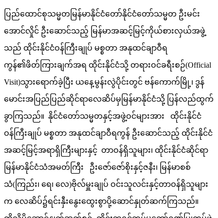
ပြည်ထောင်စုသမ္မတမြန်မာနိုင်ငံတော်နိုင်ငံတော်သမ္မတ ဦးမင်း
အောင်လှိုင် ဦးဆောင်သည့် မြန်မာအဆင့်မြင့်ကိုယ်စားလှယ်အဖွဲ့
သည် ထိုင်းနိုင်ငံဝန်ကြီးချုပ် မစ္စတာ အနုထင်ချာဝီရ
ကွန်၏ဖိတ်ကြားချက်အရ ထိုင်းနိုင်ငံသို့ တရားဝင်ခရီးစဉ်(Official
Visit)သွားရောက်ခဲ့ပြီး ယနေ့မွန်းလွဲပိုင်းတွင် ဗန်ကောက်မြို့၊ ဒွန်
မောင်းအပြည်ပြည်ဆိုင်ရာလေဆိပ်မှမြန်မာနိုင်ငံသို့ ပြန်လည်ထွက်
ခွာကြသည်။ နိုင်ငံတော်သမ္မတနှင့်အဖွဲ့ဝင်များအား ထိုင်းနိုင်ငံ
ဝန်ကြီးချုပ် မစ္စတာ အနုထင်ချာဝီရကွန် ဦးဆောင်သည့် ထိုင်းနိုင်ငံ
အဆင့်မြင့်အရာရှိကြီးများနှင့် တာဝန်ရှိသူများ၊ ထိုင်းနိုင်ငံဆိုင်ရာ
မြန်မာနိုင်ငံသံအမတ်ကြီး ဦးဇော်ဇော်စိုးနှင့်ဇနီး၊ မြန်မာစစ်
သံ(ကြည်း၊ ရေ၊ လေ)ဗိုလ်မှူးချုပ် ဝင်းသူလင်းနှင့်တာဝန်ရှိသူများ
က လေဆိပ်၌ရင်းနှီးနွေးထွေးစွာပို့ဆောင်နှုတ်ဆက်ကြသည်။