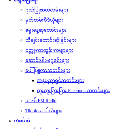
ဂုဏ်ပြုဇာတ်လမ်းများ
မှတ်တမ်းဗီဒီယိုများ
မွေးနေ့ဆုတောင်းများ
သီချင်းတောင်းဆိုခြင်းများ
ဝတ္ထု/ကာတွန်း/ကဗျာများ
ဆောင်းပါး/မဂ္ဂဇင်းများ
ပေါ်ပြူလာသတင်းများ
အနုပညာရှင်သတင်းများ
ထူးထူးခြားခြား Facebook သတင်းများ
သဇင် FM Radio
Tiktok ဆယ်လီများ
ကံစမ်းမဲ