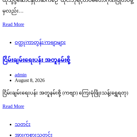
ထိုသို့ပို့ဆောင်နှုတ်ဆက်စဉ် ထိုင်းဘုရင့်တပ်မတော်ဂုဏ်ပြုတပ်ဖွဲ့
မှလည်း…
Read More
ဝတ္ထု/ကာတွန်း/ကဗျာများ
ငြိမ်းချမ်းရေးပန်း အတူနမ်းစို့
admin
August 8, 2026
ငြိမ်းချမ်းရေးပန်း အတူနမ်းစို့ (ကဗျာ) ကြေးမုံဖြိုးသန့်(ရွှေရတု)
Read More
သတင်း
အားကစားသတင်း