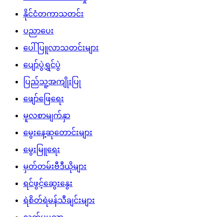
နိုင်ငံတကာသတင်း
ပညာပေး
ပေါ်ပြူလာသတင်းများ
ပျော်ပွဲရွှင်ပွဲ
ပြည်သူ့အကျိုးပြု
ဖျော်ဖြေရေး
မူလစာမျက်နှာ
မွေးနေ့ဆုတောင်းများ
မွေးမြူရေး
မှတ်တမ်းဗီဒီယိုများ
ရင်ဖွင့်ဆွေးနွေး
ရဲစိတ်ရဲမန်သီချင်းများ