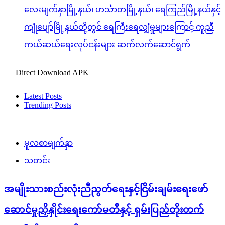
လေးမျက်နှာမြို့နယ်၊ ဟင်္သာတမြို့နယ်၊ ရေကြည်မြို့နယ်နှင့်
ကျုံပျော်မြို့နယ်တို့တွင် ရေကြီးရေလျှံမှုများကြောင့် ကူညီ
ကယ်ဆယ်ရေးလုပ်ငန်းများ ဆက်လက်ဆောင်ရွက်
Direct Download APK
Latest Posts
Trending Posts
မူလစာမျက်နှာ
သတင်း
အမျိုးသားစည်းလုံးညီညွတ်ရေးနှင့်ငြိမ်းချမ်းရေးဖော်
ဆောင်မှုညှိနှိုင်းရေးကော်မတီနှင့် ရှမ်းပြည်တိုးတက်