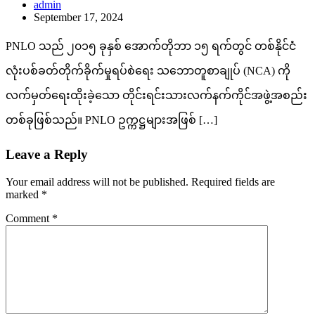
admin
September 17, 2024
PNLO သည် ၂၀၁၅ ခုနှစ် အောက်တိုဘာ ၁၅ ရက်တွင် တစ်နိုင်ငံ
လုံးပစ်ခတ်တိုက်ခိုက်မှုရပ်စဲရေး သဘောတူစာချုပ် (NCA) ကို
လက်မှတ်ရေးထိုးခဲ့သော တိုင်းရင်းသားလက်နက်ကိုင်အဖွဲ့အစည်း
တစ်ခုဖြစ်သည်။ PNLO ဥက္ကဋ္ဌများအဖြစ် […]
Leave a Reply
Your email address will not be published.
Required fields are
marked
*
Comment
*