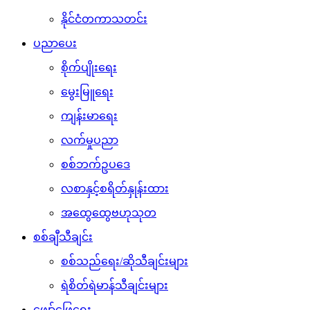
နိုင်ငံတကာသတင်း
ပညာပေး
စိုက်ပျိုးရေး
မွေးမြူရေး
ကျန်းမာရေး
လက်မှုပညာ
စစ်ဘက်ဥပဒေ
လစာနှင့်စရိတ်နှုန်းထား
အထွေထွေဗဟုသုတ
စစ်ချီသီချင်း
စစ်သည်ရေး/ဆိုသီချင်းများ
ရဲစိတ်ရဲမာန်သီချင်းများ
ဖျော်ဖြေရေး