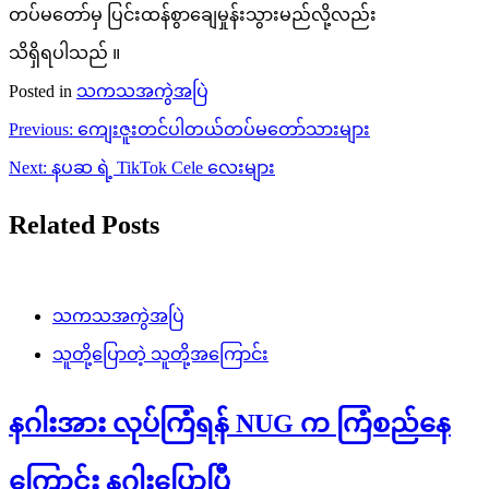
တပ်မတော်မှ ပြင်းထန်စွာချေမှုန်းသွားမည်လို့လည်း
သိရှိရပါသည် ။
Posted in
သကသအကွဲအပြဲ
Post
Previous:
ကျေးဇူးတင်ပါတယ်တပ်မတော်သားများ
navigation
Next:
နပဆ ရဲ့ TikTok Cele လေးများ
Related Posts
သကသအကွဲအပြဲ
သူတို့ပြောတဲ့ သူတို့အကြောင်း
နဂါးအား လုပ်ကြံရန် NUG က ကြံစည်နေ
ကြောင်း နဂါးပြောပြီ