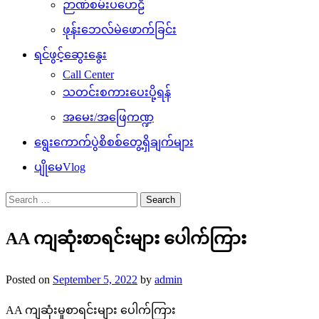
ဉာဏ်စမ်းပဟေဠိ
ဖုန်းဘေလ်မဲဖောက်ခြင်း
ရင်ဖွင့်ဆွေးနွေး
Call Center
သတင်းစကားပေးပို့ရန်
အမေး/အဖြေကဏ္ဍ
ရွေးကောက်ပွဲစိစစ်တွေ့ရှိချက်များ
ပျိုမေVlog
Search
for:
AA ကျဆုံးစာရင်းများ ပေါက်ကြား
Posted on
September 5, 2022
by
admin
AA ကျဆုံးမှုစာရင်းများ ပေါက်ကြား