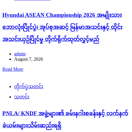
Hyundai ASEAN Championship 2026 အမျိုးသား
ဘောလုံးပြိုင်ပွဲ၊ အုပ်စုအဆင့် မြန်မာအသင်းနှင့် ထိုင်း
အသင်းယှဉ်ပြိုင်မှု တိုက်ရိုက်ထုတ်လွှင့်မည်
admin
August 7, 2026
Read More
တိုက်ပွဲသတင်း
သတင်း
PNLA/ KNDF အဖွဲ့များ၏ ခမ်းနဂါးစခန်းနှင့် လက်နက်
ခဲယမ်းများသိမ်းဆည်းရရှိ