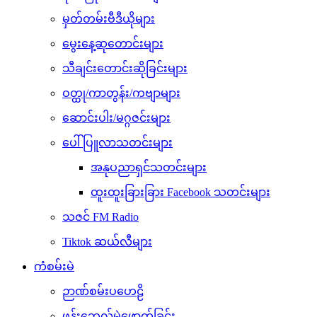
မှတ်တမ်းဗီဒီယိုများ
မွေးနေ့ဆုတောင်းများ
သီချင်းတောင်းဆိုခြင်းများ
ဝတ္ထု/ကာတွန်း/ကဗျာများ
ဆောင်းပါး/မဂ္ဂဇင်းများ
ပေါ်ပြူလာသတင်းများ
အနုပညာရှင်သတင်းများ
ထူးထူးခြားခြား Facebook သတင်းများ
သဇင် FM Radio
Tiktok ဆယ်လီများ
ကံစမ်းမဲ
ဉာဏ်စမ်းပဟေဠိ
ဖုန်းဘေလ်မဲဖောက်ခြင်း