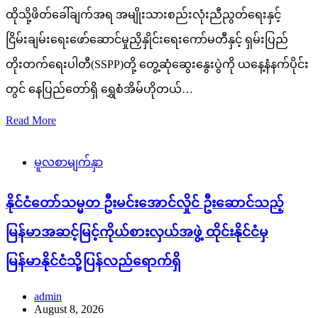
ထိုသို့ဖိတ်ခေါ်ချက်အရ အမျိုးသားစည်းလုံးညီညွတ်ရေးနှင့်
ငြိမ်းချမ်းရေးဖော်ဆောင်မှုညှိနှိုင်းရေးကော်မတီနှင့် ရှမ်းပြည်
တိုးတက်ရေးပါတီ(SSPP)တို့ တွေ့ဆုံဆွေးနွေးပွဲကို ယနေ့နံနက်ပိုင်း
တွင် နေပြည်တော်ရှိ ရွှေစံအိမ်ဟိုတယ်…
Read More
မူလစာမျက်နှာ
နိုင်ငံတော်သမ္မတ ဦးမင်းအောင်လှိုင် ဦးဆောင်သည့်
မြန်မာအဆင့်မြင့်ကိုယ်စားလှယ်အဖွဲ့ ထိုင်းနိုင်ငံမှ
မြန်မာနိုင်ငံသို့ပြန်လည်ရောက်ရှိ
admin
August 8, 2026