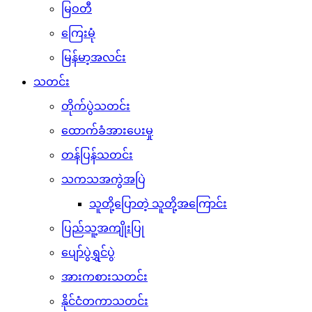
မြဝတီ
ကြေးမုံ
မြန်မာ့အလင်း
သတင်း
တိုက်ပွဲသတင်း
ထောက်ခံအားပေးမှု
တန်ပြန်သတင်း
သကသအကွဲအပြဲ
သူတို့ပြောတဲ့ သူတို့အကြောင်း
ပြည်သူ့အကျိုးပြု
ပျော်ပွဲရွှင်ပွဲ
အားကစားသတင်း
နိုင်ငံတကာသတင်း