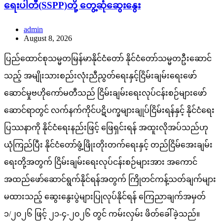
ရေးပါတီ(SSPP)တို့ တွေ့ဆုံဆွေးနွေး
admin
August 8, 2026
ပြည်ထောင်စုသမ္မတမြန်မာနိုင်ငံတော် နိုင်ငံတော်သမ္မတဦးဆောင်
သည့် အမျိုးသားစည်းလုံးညီညွတ်ရေးနှင့်ငြိမ်းချမ်းရေးဖော်
ဆောင်မှုဗဟိုကော်မတီသည် ငြိမ်းချမ်းရေးလုပ်ငန်းစဉ်များဖော်
ဆောင်ရာတွင် လက်နက်ကိုင်ပဋိပက္ခများချုပ်ငြိမ်းရန်နှင့် နိုင်ငံရေး
ပြဿနာကို နိုင်ငံရေးနည်းဖြင့် ဖြေရှင်းရန် အထူးလိုအပ်သည်ဟု
ယုံကြည်ပြီး နိုင်ငံတော်ဖွံ့ဖြိုးတိုးတက်ရေးနှင့် တည်ငြိမ်အေးချမ်း
ရေးတို့အတွက် ငြိမ်းချမ်းရေးလုပ်ငန်းစဉ်များအား အကောင်
အထည်ဖော်ဆောင်ရွက်နိုင်ရန်အတွက် ကြိုတင်ကန့်သတ်ချက်များ
မထားသည့် ဆွေးနွေးပွဲများပြုလုပ်နိုင်ရန် ကြေညာချက်အမှတ်
၁/၂၀၂၆ ဖြင့် ၂၁-၄-၂၀၂၆ တွင် ကမ်းလှမ်း ဖိတ်ခေါ်ခဲ့သည်။