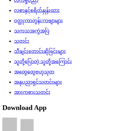
လက်မှုပညာ
လစာနှင့်စရိတ်နှုန်းထား
ဝတ္ထု/ကာတွန်း/ကဗျာများ
သကသအကွဲအပြဲ
သတင်း
သီချင်းတောင်းဆိုခြင်းများ
သူတို့ပြောတဲ့ သူတို့အကြောင်း
အထွေထွေဗဟုသုတ
အနုပညာရှင်သတင်းများ
အားကစားသတင်း
Download App