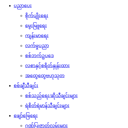
ပညာပေး
စိုက်ပျိုးရေး
မွေးမြူရေး
ကျန်းမာရေး
လက်မှုပညာ
စစ်ဘက်ဥပဒေ
လစာနှင့်စရိတ်နှုန်းထား
အထွေထွေဗဟုသုတ
စစ်ချီသီချင်း
စစ်သည်ရေး/ဆိုသီချင်းများ
ရဲစိတ်ရဲမာန်သီချင်းများ
ဖျော်ဖြေရေး
ဂုဏ်ပြုဇာတ်လမ်းများ