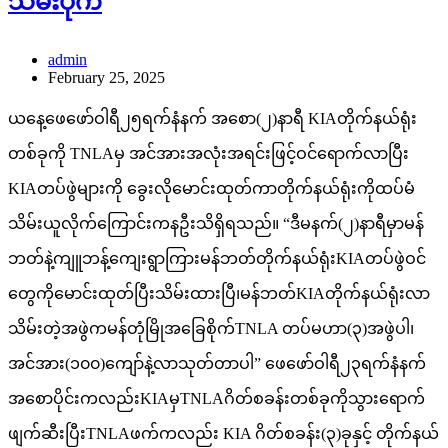
သိမ်းပိုက်
admin
February 25, 2025
ယနေ့ဖေဖော်ဝါရီ၂၅ရက်နံနက် အစော(၂)နာရီ KIAတိုက်နယ်ရုံး
တစ်ခုကို TNLAမှ အင်အားအလုံးအရင်းဖြင့်ဝင်ရောက်လာပြီး
KIAတပ်ဖွဲများကို ခွေးလိုမောင်းထုတ်ကာတိုက်နယ်ရုံးကိုထပ်မံ
သိမ်းယူလိုက်ကြောင်းကနဦးသိရှိရသည်။ “ဒီမနက်(၂)နာရီမှာမန်
ဘတ်နဲ့ကျူဘန့်ကျေးရွာကြားမန်ဘတ်တိုက်နယ်ရုံးKIAတပ်ဖွဲဝင်
တွေကိုမောင်းထုတ်ပြီးသိမ်းထားပြီ၊မန်ဘတ်KIAတိုက်နယ်ရုံးလာ
သိမ်းတဲ့အဖွဲကမန်တုံမြိုအခြေစိုက်TNLA တပ်မဟာ(၃)အဖွဲပါ၊
အင်အား(၁၀၀)ကျော်နဲ့လာသုတ်တာပါ” ဖေဖော်ဝါရီ၂၃ရက်နံနက်
အစောပိုင်းကလည်းKIAမှTNLAဂိတ်စခန်းတစ်ခုကိုသွားရောက်
ဖျက်ဆီးပြီးTNLAဖက်ကလည်း KIA ဂိတ်စခန်း(၃)ခုနှင့် တိုက်နယ်