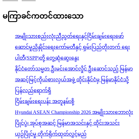
မကြာခင်ကတင်ထားသော
အမျိုးသားစည်းလုံးညီညွတ်ရေးနှင့်ငြိမ်းချမ်းရေးဖော်
ဆောင်မှုညှိနှိုင်းရေးကော်မတီနှင့် ရှမ်းပြည်တိုးတက် ရေး
ပါတီ(SSPP)တို့ တွေ့ဆုံဆွေးနွေး
နိုင်ငံတော်သမ္မတ ဦးမင်းအောင်လှိုင် ဦးဆောင်သည့် မြန်မာ
အဆင့်မြင့်ကိုယ်စားလှယ်အဖွဲ့ ထိုင်းနိုင်ငံမှ မြန်မာနိုင်ငံသို့
ပြန်လည်ရောက်ရှိ
ငြိမ်းချမ်းရေးပန်း အတူနမ်းစို့
Hyundai ASEAN Championship 2026 အမျိုးသားဘောလုံး
ပြိုင်ပွဲ၊ အုပ်စုအဆင့် မြန်မာအသင်းနှင့် ထိုင်းအသင်း
ယှဉ်ပြိုင်မှု တိုက်ရိုက်ထုတ်လွှင့်မည်