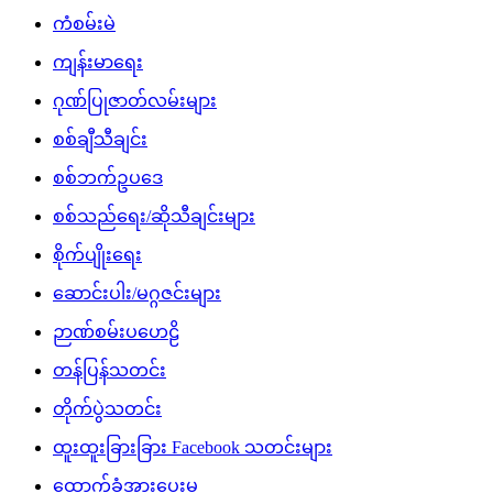
ကံစမ်းမဲ
ကျန်းမာရေး
ဂုဏ်ပြုဇာတ်လမ်းများ
စစ်ချီသီချင်း
စစ်ဘက်ဥပဒေ
စစ်သည်ရေး/ဆိုသီချင်းများ
စိုက်ပျိုးရေး
ဆောင်းပါး/မဂ္ဂဇင်းများ
ဉာဏ်စမ်းပဟေဠိ
တန်ပြန်သတင်း
တိုက်ပွဲသတင်း
ထူးထူးခြားခြား Facebook သတင်းများ
ထောက်ခံအားပေးမှု