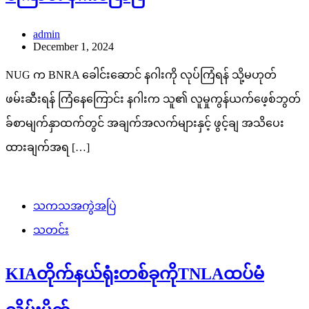
admin
December 1, 2024
NUG က BNRA ခေါင်းဆောင် နဂါးကို လုပ်ကြံရန် သို့မဟုတ်
ဖမ်းဆီးရန် ကြံနေကြောင်း နဂါးက သူ၏ လူမှုကွန်ယက်ဖေ့စ်ဘွတ်
ခ်စာမျက်နှာထက်တွင် အချက်အလက်များနှင့် ဖွင့်ချ အသိပေး
ထားချက်အရ […]
သကသအကွဲအပြဲ
သတင်း
KIAတိုက်နယ်ရုံးတစ်ခုကိုTNLAထပ်မံ