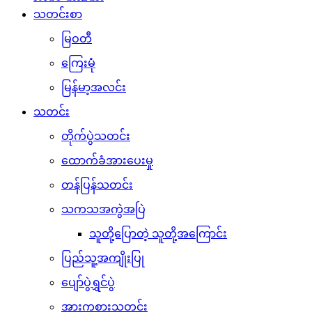
သတင်းစာ
မြဝတီ
ကြေးမုံ
မြန်မာ့အလင်း
သတင်း
တိုက်ပွဲသတင်း
ထောက်ခံအားပေးမှု
တန်ပြန်သတင်း
သကသအကွဲအပြဲ
သူတို့ပြောတဲ့ သူတို့အကြောင်း
ပြည်သူ့အကျိုးပြု
ပျော်ပွဲရွှင်ပွဲ
အားကစားသတင်း