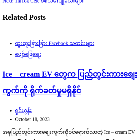
Next:
TikTok Cele စစ်သမီးပျိုလေးများ
Related Posts
ထူးထူးခြားခြား Facebook သတင်းများ
ဖျော်ဖြေရေး
Ice – cream EV တွေက ပြည်တွင်းကားစျေး
ကွက်ကို ရိုက်ခတ်မှုမရှိနိုင်
ရှင်ယွန်း
October 18, 2023
အခုပြည်တွင်းကားစျေးကွက်ကိုဝင်ရောက်လာတဲ့ Ice – cream EV