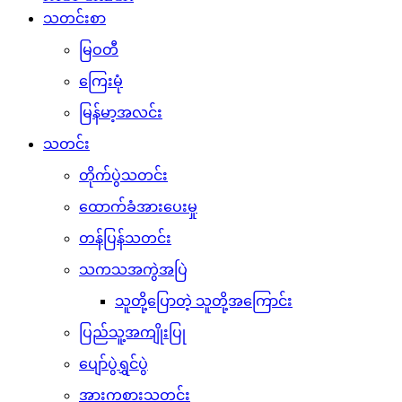
သတင်းစာ
မြဝတီ
ကြေးမုံ
မြန်မာ့အလင်း
သတင်း
တိုက်ပွဲသတင်း
ထောက်ခံအားပေးမှု
တန်ပြန်သတင်း
သကသအကွဲအပြဲ
သူတို့ပြောတဲ့ သူတို့အကြောင်း
ပြည်သူ့အကျိုးပြု
ပျော်ပွဲရွှင်ပွဲ
အားကစားသတင်း