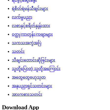
ရဲစိတ်ရဲမန်သီချင်းများ
လက်မှုပညာ
လစာနှင့်စရိတ်နှုန်းထား
ဝတ္ထု/ကာတွန်း/ကဗျာများ
သကသအကွဲအပြဲ
သတင်း
သီချင်းတောင်းဆိုခြင်းများ
သူတို့ပြောတဲ့ သူတို့အကြောင်း
အထွေထွေဗဟုသုတ
အနုပညာရှင်သတင်းများ
အားကစားသတင်း
Download App