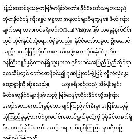
ပြည်ထောင်စုသမ္မတမြန်မာနိုင်ငံတော်၊ နိုင်ငံတော်သမ္မတသည်
ထိုင်းနိုင်ငံဝန်ကြီးချုပ် မစ္စတာ အနုထင်ချာဝီရကွန်၏ ဖိတ်ကြား
ချက်အရ တရားဝင်ခရီးစဉ်(Official Visit)အဖြစ် ယနေ့နံနက်ပိုင်း
တွင် ထိုင်းနိုင်ငံသို့ရောက်ရှိခဲ့သည်။ နိုင်ငံတော်သမ္မတ ဦးဆောင်
သည့်အဆင့်မြင့်ကိုယ်စားလှယ်အဖွဲ့အား ထိုင်းနိုင်ငံဒုတိယ
ဝန်ကြီးချုပ်နှင့်တာဝန်ရှိသူများက ဒွန်မောင်းအပြည်ပြည်ဆိုင်ရာ
လေဆိပ်တွင် ကော်ဇောနီခင်း၍ ဂုဏ်ပြုတပ်ဖွဲ့ဖြင့် လှိုက်လှဲနွေး
ထွေးစွာကြိုဆိုခဲ့သည်။ ယခုခရီးစဉ်သည် အိမ်နီးချင်း
မိတ်ဆွေနိုင်ငံများဖြစ်သည့် မြန်မာနှင့်ထိုင်းနိုင်ငံတို့အကြား
အစဉ်အလာကောင်းမွန်သော ချစ်ကြည်ရင်းနှီးမှု၊ အပြန်အလှန်
ယုံကြည်မှုနှင့်ဘက်စုံပူးပေါင်းဆောင်ရွက်မှုတို့ကို ပိုမိုခိုင်မာနက်ရှိ
င်းစေမည့် နိုင်ငံတော်အဆင့်တရားဝင်ချစ်ကြည်ရေးခရီးစဉ်
တစ်ရပ်ဖြစ်သည်။