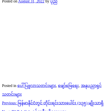
Posted on
August 31, 2022
by
ပုည
Posted in
ပေါ်ပြူလာသတင်းများ
,
ဖျော်ဖြေရေး
,
အနုပညာရှင်
သတင်းများ
Post
Previous:
မြန်မာနိုင်ငံတွင် တိုင်းရင်းသားပေါင်း (၁၃၅) မျိုးသာရှိ
navigation