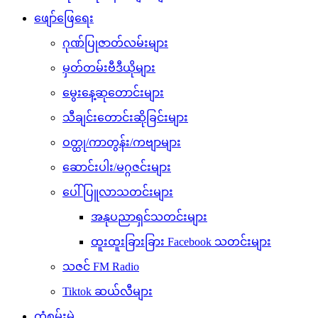
ဖျော်ဖြေရေး
ဂုဏ်ပြုဇာတ်လမ်းများ
မှတ်တမ်းဗီဒီယိုများ
မွေးနေ့ဆုတောင်းများ
သီချင်းတောင်းဆိုခြင်းများ
ဝတ္ထု/ကာတွန်း/ကဗျာများ
ဆောင်းပါး/မဂ္ဂဇင်းများ
ပေါ်ပြူလာသတင်းများ
အနုပညာရှင်သတင်းများ
ထူးထူးခြားခြား Facebook သတင်းများ
သဇင် FM Radio
Tiktok ဆယ်လီများ
ကံစမ်းမဲ