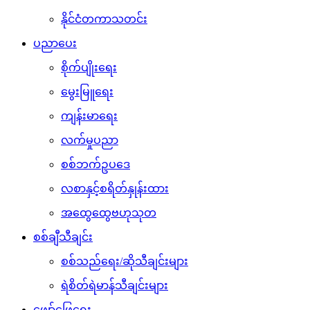
နိုင်ငံတကာသတင်း
ပညာပေး
စိုက်ပျိုးရေး
မွေးမြူရေး
ကျန်းမာရေး
လက်မှုပညာ
စစ်ဘက်ဥပဒေ
လစာနှင့်စရိတ်နှုန်းထား
အထွေထွေဗဟုသုတ
စစ်ချီသီချင်း
စစ်သည်ရေး/ဆိုသီချင်းများ
ရဲစိတ်ရဲမာန်သီချင်းများ
ဖျော်ဖြေရေး