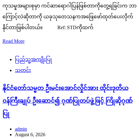
ကုသမှုအများစုမှာ ကင်ဆာရောဂါပြန်ဖြစ်တာကိုတွေ့ရခြင်းက ဘာ
ကြောင့်လဲဆိုတာကို ယခုသုတေသနကအဖြေဖော်ထုတ်ပေးလိုက်
နိုင်တာဖြစ်ပါတယ်။ Ref: STDကိုထက်
Read More
ပြည်သူ့အကျိုးပြု
သတင်း
နိုင်ငံတော်သမ္မတ ဦးမင်းအောင်လှိုင်အား ထိုင်းဒုတိယ
ဝန်ကြီးချုပ် ဦးဆောင်၍ ဂုဏ်ပြုတပ်ဖွဲ့ဖြင့် ကြိုဆိုဂုဏ်
ပြု
admin
August 6, 2026