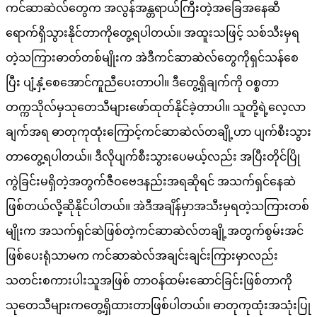
ကင်ဆာဆဲလ်တွေက အလွန်အန္တရာယ်ကြီးတဲ့အခြေအနေဆီ
ရောက်ရှိသွားနိုင်တာကိုတွေ့ရပါတယ်။ အထူးသဖြင့် သစ်သီးမှရ
တဲ့သကြားဓာတ်တစ်မျိုးက အဲဒီကင်ဆာဆဲလ်တွေကိုရှင်သန်စေ
ပြီး ပျံ့နှံ့စေအောင်ကူညီပေးတာပါ။ ဒီတွေ့ရှိချက်ကို ဝစ္စတာ
တက္ကသိုလ်မှသုတေသီများဖော်ထုတ်နိုင်ခဲ့တာပါ။ သူတို့ရဲ့လေ့လာ
ချက်အရ ဓာတုကုထုံးကြောင့်ကင်ဆာဆဲလ်တချို့ဟာ ပျက်စီးသွား
တာတွေ့ရပါတယ်။ ဒီလိုပျက်စီးသွားပေမယ့်လည်း အပြီးတိုင်ပြို
ကွဲခြင်းမရှိတဲ့အတွက်ဇီဝဗေဒနည်းအရဆိုရင် အသက်ရှင်နေဆဲ
ဖြစ်တယ်လို့ဆိုနိုင်ပါတယ်။ အဲဒီအချိန်မှာအသီးမှရတဲ့သကြားတစ်
မျိုးက အသက်ရှင်ဆဲဖြစ်တဲ့ကင်ဆာဆဲလ်တချို့အတွက်စွမ်းအင်
ဖြစ်ပေးရုံသာမက ကင်ဆာဆဲလ်အချင်းချင်းကြားမှာလည်း
သတင်းစကားပါးသူအဖြစ် တာဝန်ထမ်းဆောင်ခြင်းဖြစ်တာကို
သုတေသီများကတွေ့ရှိထားတာဖြစ်ပါတယ်။ ဓာတုကုထုံးအသုံးပြု