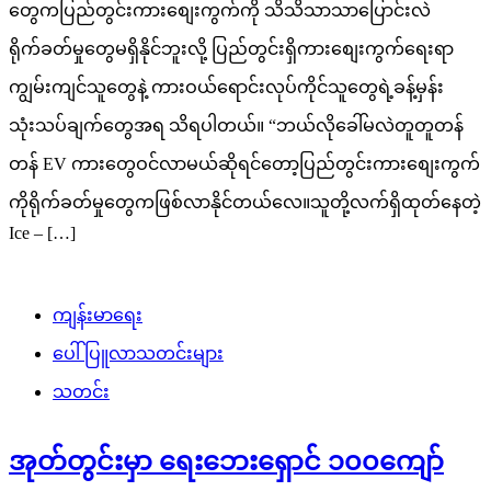
တွေကပြည်တွင်းကားစျေးကွက်ကို သိသိသာသာပြောင်းလဲ
ရိုက်ခတ်မှုတွေမရှိနိုင်ဘူးလို့ ပြည်တွင်းရှိကားစျေးကွက်ရေးရာ
ကျွမ်းကျင်သူတွေနဲ့ ကားဝယ်ရောင်းလုပ်ကိုင်သူတွေရဲ့ခန့်မှန်း
သုံးသပ်ချက်တွေအရ သိရပါတယ်။ “ဘယ်လိုခေါ်မလဲတူတူတန်
တန် EV ကားတွေဝင်လာမယ်ဆိုရင်တော့ပြည်တွင်းကားစျေးကွက်
ကိုရိုက်ခတ်မှုတွေကဖြစ်လာနိုင်တယ်လေ။သူတို့လက်ရှိထုတ်နေတဲ့
Ice – […]
ကျန်းမာရေး
ပေါ်ပြူလာသတင်းများ
သတင်း
အုတ်တွင်းမှာ ရေးဘေးရှောင် ၁၀၀ကျော်