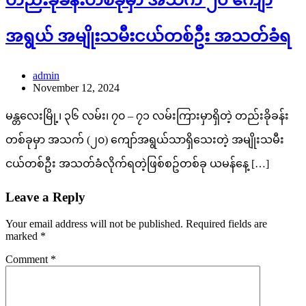
တည်းခိုခန်းတစ်ခုမှာ အသက် ၂၀ ကျော်
အရွယ် အမျိုးသမီးငယ်တစ်ဦး အသတ်ခံရ
admin
November 12, 2024
မန္တလေးမြို့၊ ၃၆ လမ်း၊ ၇၀ – ၇၁ လမ်းကြားမှာရှိတဲ့ တည်းခိုခန်း
တစ်ခုမှာ အသက် (၂၀) ကျော်အရွယ်သာရှိသေးတဲ့ အမျိုးသမီး
ငယ်တစ်ဦး အသတ်ခံလိုက်ရတဲ့ဖြစ်စဥ်တစ်ခု ယမန်နေ့ […]
Leave a Reply
Your email address will not be published.
Required fields are
marked
*
Comment
*