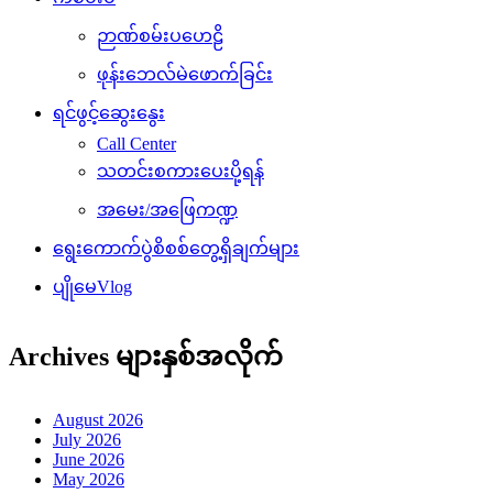
ဉာဏ်စမ်းပဟေဠိ
ဖုန်းဘေလ်မဲဖောက်ခြင်း
ရင်ဖွင့်ဆွေးနွေး
Call Center
သတင်းစကားပေးပို့ရန်
အမေး/အဖြေကဏ္ဍ
ရွေးကောက်ပွဲစိစစ်တွေ့ရှိချက်များ
ပျိုမေVlog
Archives များနှစ်အလိုက်
August 2026
July 2026
June 2026
May 2026