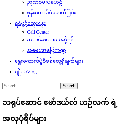
ဉာဏ်စမ်းပဟေဠိ
ဖုန်းဘေလ်မဲဖောက်ခြင်း
ရင်ဖွင့်ဆွေးနွေး
Call Center
သတင်းစကားပေးပို့ရန်
အမေး/အဖြေကဏ္ဍ
ရွေးကောက်ပွဲစိစစ်တွေ့ရှိချက်များ
ပျိုမေVlog
Search
for:
သရုပ်ဆောင် မော်ဒယ်လ် ယဉ်လက် ရဲ့
အလှပုံရိပ်များ