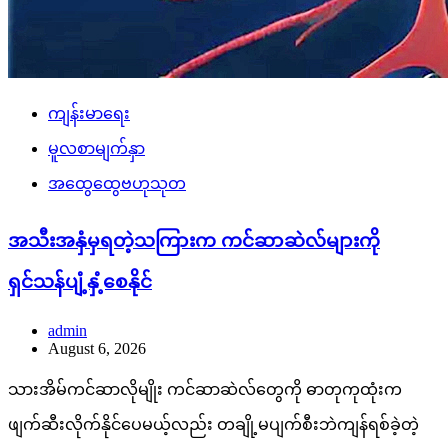
ကျန်းမာရေး
မူလစာမျက်နှာ
အထွေထွေဗဟုသုတ
အသီးအနှံမှရတဲ့သကြားက ကင်ဆာဆဲလ်များကို
ရှင်သန်ပျံ့နှံ့စေနိုင်
admin
August 6, 2026
သားအိမ်ကင်ဆာလိုမျိုး ကင်ဆာဆဲလ်တွေကို ဓာတုကုထုံးက
ဖျက်ဆီးလိုက်နိုင်ပေမယ့်လည်း တချို့မပျက်စီးဘဲကျန်ရစ်ခဲ့တဲ့