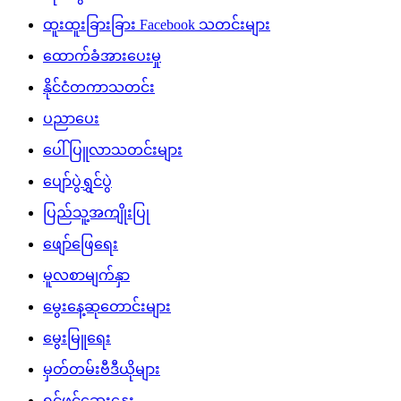
ထူးထူးခြားခြား Facebook သတင်းများ
ထောက်ခံအားပေးမှု
နိုင်ငံတကာသတင်း
ပညာပေး
ပေါ်ပြူလာသတင်းများ
ပျော်ပွဲရွှင်ပွဲ
ပြည်သူ့အကျိုးပြု
ဖျော်ဖြေရေး
မူလစာမျက်နှာ
မွေးနေ့ဆုတောင်းများ
မွေးမြူရေး
မှတ်တမ်းဗီဒီယိုများ
ရင်ဖွင့်ဆွေးနွေး