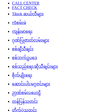
CALL CENTER
FACT CHECK
Tiktok ဆယ်လီများ
ကံစမ်းမဲ
ကျန်းမာရေး
ဂုဏ်ပြုဇာတ်လမ်းများ
စစ်ချီသီချင်း
စစ်ဘက်ဥပဒေ
စစ်သည်ရေး/ဆိုသီချင်းများ
စိုက်ပျိုးရေး
ဆောင်းပါး/မဂ္ဂဇင်းများ
ဉာဏ်စမ်းပဟေဠိ
တန်ပြန်သတင်း
တိုက်ပွဲသတင်း