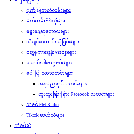
ဂုဏ်ပြုဇာတ်လမ်းများ
မှတ်တမ်းဗီဒီယိုများ
မွေးနေ့ဆုတောင်းများ
သီချင်းတောင်းဆိုခြင်းများ
ဝတ္ထု/ကာတွန်း/ကဗျာများ
ဆောင်းပါး/မဂ္ဂဇင်းများ
ပေါ်ပြူလာသတင်းများ
အနုပညာရှင်သတင်းများ
ထူးထူးခြားခြား Facebook သတင်းများ
သဇင် FM Radio
Tiktok ဆယ်လီများ
ကံစမ်းမဲ