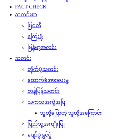
FACT CHECK
သတင်းစာ
မြဝတီ
ကြေးမုံ
မြန်မာ့အလင်း
သတင်း
တိုက်ပွဲသတင်း
ထောက်ခံအားပေးမှု
တန်ပြန်သတင်း
သကသအကွဲအပြဲ
သူတို့ပြောတဲ့ သူတို့အကြောင်း
ပြည်သူ့အကျိုးပြု
ပျော်ပွဲရွှင်ပွဲ