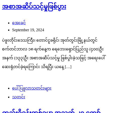
အစာအဆိပ်သင့်မှုဖြစ်ပွား
အေးခင်
September 19, 2024
ပဲခူးတိုင်းဒေသကြီး၊ တောင်ငူခရိုင်၊ အုတ်တွင်းမြို့နယ်တွင်
စက်တင်ဘာလ ၁၈ ရက်နေ့က ရေဘေးရှောင်ပြည်သူ (၄၀၀)ဦး
အနက် (၁၃၃)ဦး အစာအဆိပ်သင့်မှု ဖြစ်ပွါးခဲ့သဖြင့် အရေးပေါ်
ဆေးရုံတင်ခဲ့ရကြောင်း သိရပြီး ယနေ့ […]
ပေါ်ပြူလာသတင်းများ
သတင်း