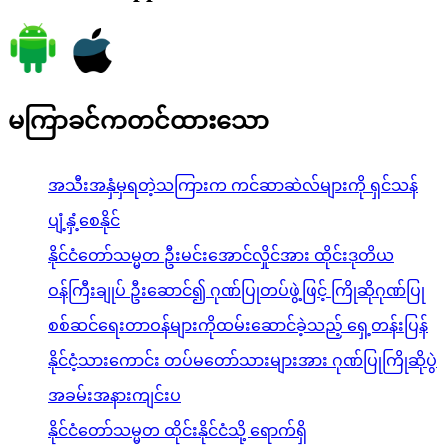
မကြာခင်ကတင်ထားသော
အသီးအနှံမှရတဲ့သကြားက ကင်ဆာဆဲလ်များကို ရှင်သန်
ပျံ့နှံ့စေနိုင်
နိုင်ငံတော်သမ္မတ ဦးမင်းအောင်လှိုင်အား ထိုင်းဒုတိယ
ဝန်ကြီးချုပ် ဦးဆောင်၍ ဂုဏ်ပြုတပ်ဖွဲ့ဖြင့် ကြိုဆိုဂုဏ်ပြု
စစ်ဆင်ရေးတာဝန်များကိုထမ်းဆောင်ခဲ့သည့် ရှေ့တန်းပြန်
နိုင်ငံ့သားကောင်း တပ်မတော်သားများအား ဂုဏ်ပြုကြိုဆိုပွဲ
အခမ်းအနားကျင်းပ
နိုင်ငံတော်သမ္မတ ထိုင်းနိုင်ငံသို့ ရောက်ရှိ