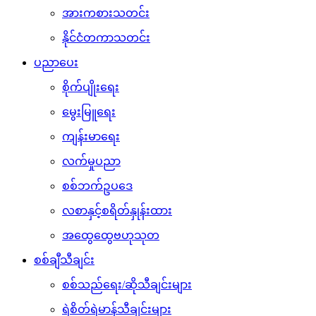
အားကစားသတင်း
နိုင်ငံတကာသတင်း
ပညာပေး
စိုက်ပျိုးရေး
မွေးမြူရေး
ကျန်းမာရေး
လက်မှုပညာ
စစ်ဘက်ဥပဒေ
လစာနှင့်စရိတ်နှုန်းထား
အထွေထွေဗဟုသုတ
စစ်ချီသီချင်း
စစ်သည်ရေး/ဆိုသီချင်းများ
ရဲစိတ်ရဲမာန်သီချင်းများ