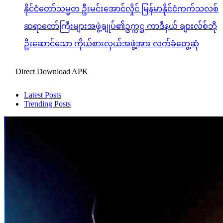
နိုင်ငံတော်သမ္မတ ဦးမင်းအောင်လှိုင် မြန်မာနိုင်ငံကက်သလစ်
ဆရာတော်ကြီးများအဖွဲ့ချုပ်၏ဥက္ကဋ္ဌ ကာဒီနယ် ချားလ်စ်ဘို
ဦးဆောင်သော ကိုယ်စားလှယ်အဖွဲ့အား လက်ခံတွေ့ဆုံ
Direct Download APK
Latest Posts
Trending Posts