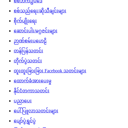
စစ်ဘက်ဥပဒေ
စစ်သည်ရေး/ဆိုသီချင်းများ
စိုက်ပျိုးရေး
ဆောင်းပါး/မဂ္ဂဇင်းများ
ဉာဏ်စမ်းပဟေဠိ
တန်ပြန်သတင်း
တိုက်ပွဲသတင်း
ထူးထူးခြားခြား Facebook သတင်းများ
ထောက်ခံအားပေးမှု
နိုင်ငံတကာသတင်း
ပညာပေး
ပေါ်ပြူလာသတင်းများ
ပျော်ပွဲရွှင်ပွဲ