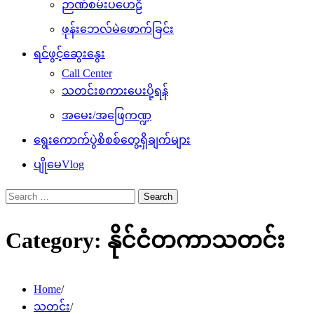
ဉာဏ်စမ်းပဟေဠိ
ဖုန်းဘေလ်မဲဖောက်ခြင်း
ရင်ဖွင့်ဆွေးနွေး
Call Center
သတင်းစကားပေးပို့ရန်
အမေး/အဖြေကဏ္ဍ
ရွေးကောက်ပွဲစိစစ်တွေ့ရှိချက်များ
ပျိုမေVlog
Search
for:
Category:
နိုင်ငံတကာသတင်း
Home
သတင်း