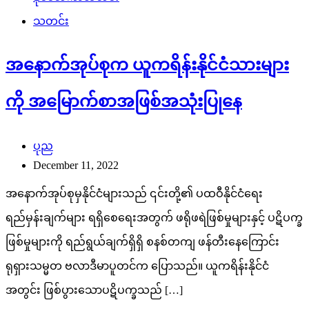
သတင်း
အနောက်အုပ်စုက ယူကရိန်းနိုင်ငံသားများ
ကို အမြောက်စာအဖြစ်အသုံးပြုနေ
ပုည
December 11, 2022
အနောက်အုပ်စုမှနိုင်ငံများသည် ၎င်းတို့၏ ပထဝီနိုင်ငံရေး
ရည်မှန်းချက်များ ရရှိစေရေးအတွက် ဖရိုဖရဲဖြစ်မှုများနှင့် ပဋိပက္ခ
ဖြစ်မှုများကို ရည်ရွယ်ချက်ရှိရှိ စနစ်တကျ ဖန်တီးနေကြောင်း
ရုရှားသမ္မတ ဗလာဒီမာပူတင်က ပြောသည်။ ယူကရိန်းနိုင်ငံ
အတွင်း ဖြစ်ပွားသောပဋိပက္ခသည် […]