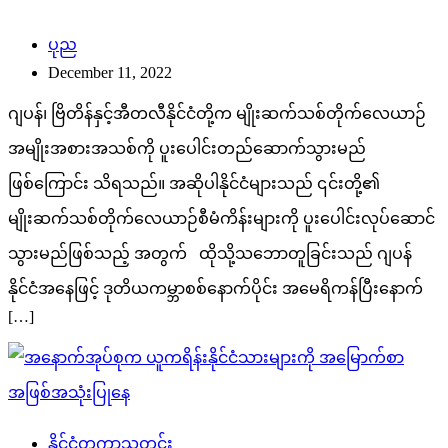
ပုည
December 11, 2022
ဂျပန်၊ ဗြိတိန်နှင့်အီတလီနိုင်ငံတို့က မျိုးဆက်သစ်တိုက်လေယာဉ်
အမျိုးအစားအသစ်ကို ပူးပေါင်းတည်ဆောက်သွားမည်
ဖြစ်ကြောင်း သိရသည်။ အဆိုပါနိုင်ငံများသည် ၎င်းတို့၏
မျိုးဆက်သစ်တိုက်လေယာဉ်စီမံကိန်းများကို ပူးပေါင်းလုပ်ဆောင်
သွားမည်ဖြစ်သည့် အတွက် ထိုသို့သဘောတူခြင်းသည် ဂျပန်
နိုင်ငံအနေဖြင့် ဒုတိယကမ္ဘာစစ်နောက်ပိုင်း အမေရိကန်ပြီးနောက်
[…]
နိုင်ငံတကာသတင်း