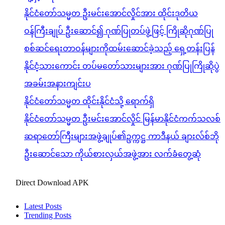
နိုင်ငံတော်သမ္မတ ဦးမင်းအောင်လှိုင်အား ထိုင်းဒုတိယ
ဝန်ကြီးချုပ် ဦးဆောင်၍ ဂုဏ်ပြုတပ်ဖွဲ့ဖြင့် ကြိုဆိုဂုဏ်ပြု
စစ်ဆင်ရေးတာဝန်များကိုထမ်းဆောင်ခဲ့သည့် ရှေ့တန်းပြန်
နိုင်ငံ့သားကောင်း တပ်မတော်သားများအား ဂုဏ်ပြုကြိုဆိုပွဲ
အခမ်းအနားကျင်းပ
နိုင်ငံတော်သမ္မတ ထိုင်းနိုင်ငံသို့ ရောက်ရှိ
နိုင်ငံတော်သမ္မတ ဦးမင်းအောင်လှိုင် မြန်မာနိုင်ငံကက်သလစ်
ဆရာတော်ကြီးများအဖွဲ့ချုပ်၏ဥက္ကဋ္ဌ ကာဒီနယ် ချားလ်စ်ဘို
ဦးဆောင်သော ကိုယ်စားလှယ်အဖွဲ့အား လက်ခံတွေ့ဆုံ
Direct Download APK
Latest Posts
Trending Posts