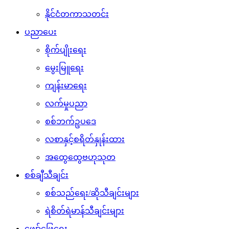
နိုင်ငံတကာသတင်း
ပညာပေး
စိုက်ပျိုးရေး
မွေးမြူရေး
ကျန်းမာရေး
လက်မှုပညာ
စစ်ဘက်ဥပဒေ
လစာနှင့်စရိတ်နှုန်းထား
အထွေထွေဗဟုသုတ
စစ်ချီသီချင်း
စစ်သည်ရေး/ဆိုသီချင်းများ
ရဲစိတ်ရဲမာန်သီချင်းများ
ဖျော်ဖြေရေး