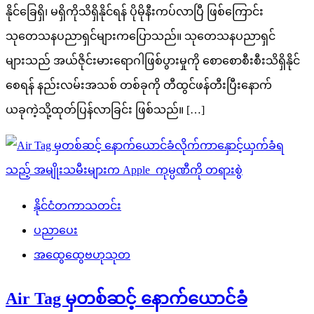
နိုင်ခြေရှိ၊ မရှိကိုသိရှိနိုင်ရန် ပိုမိုနီးကပ်လာပြီ ဖြစ်ကြောင်း
သုတေသနပညာရှင်များကပြောသည်။ သုတေသနပညာရှင်
များသည် အယ်ဇိုင်းမားရောဂါဖြစ်ပွားမှုကို စောစောစီးစီးသိရှိနိုင်
စေရန် နည်းလမ်းအသစ် တစ်ခုကို တီထွင်ဖန်တီးပြီးနောက်
ယခုကဲ့သို့ထုတ်ပြန်လာခြင်း ဖြစ်သည်။ […]
နိုင်ငံတကာသတင်း
ပညာပေး
အထွေထွေဗဟုသုတ
Air Tag မှတစ်ဆင့် နောက်ယောင်ခံ