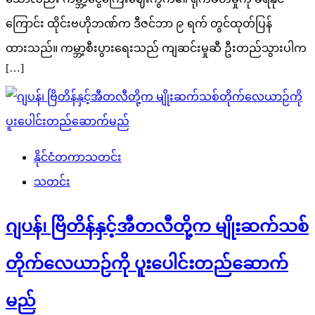
ကြောင်း ထိုင်းဗဟိုဘဏ်က ဒီဇင်ဘာ ၉ ရက် တွင်ထုတ်ပြန်
ထားသည်။ ကမ္ဘာ့စီးပွားရေးသည် ကျဆင်းမှုဆီ ဦးတည်သွားပါက
[…]
နိုင်ငံတကာသတင်း
သတင်း
ဂျပန်၊ ဗြိတိန်နှင့်အီတလီတို့က မျိုးဆက်သစ်
တိုက်လေယာဉ်ကို ပူးပေါင်းတည်ဆောက်
မည်