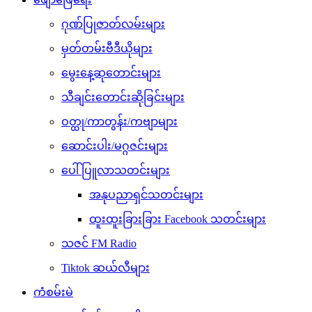
ဂုဏ်ပြုဇာတ်လမ်းများ
မှတ်တမ်းဗီဒီယိုများ
မွေးနေ့ဆုတောင်းများ
သီချင်းတောင်းဆိုခြင်းများ
ဝတ္ထု/ကာတွန်း/ကဗျာများ
ဆောင်းပါး/မဂ္ဂဇင်းများ
ပေါ်ပြူလာသတင်းများ
အနုပညာရှင်သတင်းများ
ထူးထူးခြားခြား Facebook သတင်းများ
သဇင် FM Radio
Tiktok ဆယ်လီများ
ကံစမ်းမဲ