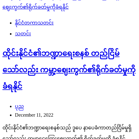
နိုင်ငံတကာသတင်း
သတင်း
ထိုင်းနိုင်ငံ၏ဘဏ္ဍာရေးစနစ် တည်ငြိမ်
သော်လည်း ကမ္ဘာ့ဈေးကွက်၏ရိုက်ခတ်မှုကို
ခံရနိုင်
ပုည
December 11, 2022
ထိုင်းနိုင်ငံ၏ဘဏ္ဍာရေးစနစ်သည် ဒူပေ နာပေခံကာတည်ငြိမ်မှုရှိ
သော်လည်း ကမ္ဘာ့ငွေကြေးဈေးကွက်၏ ရိုက်ခတ်မှုကို ခံရနိုင်