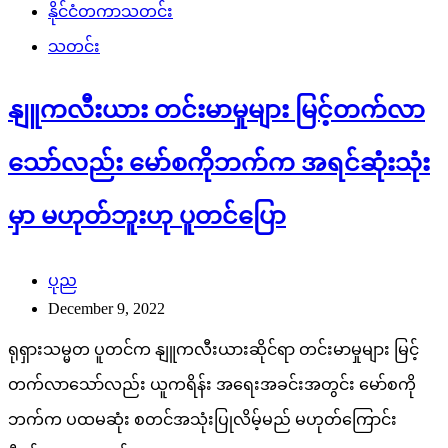
နိုင်ငံတကာသတင်း
သတင်း
နျူကလီးယား တင်းမာမှုများ မြင့်တက်လာ
သော်လည်း မော်စကိုဘက်က အရင်ဆုံးသုံး
မှာ မဟုတ်ဘူးဟု ပူတင်ပြော
ပုည
December 9, 2022
ရုရှားသမ္မတ ပူတင်က နျူကလီးယားဆိုင်ရာ တင်းမာမှုများ မြင့်
တက်လာသော်လည်း ယူကရိန်း အရေးအခင်းအတွင်း မော်စကို
ဘက်က ပထမဆုံး စတင်အသုံးပြုလိမ့်မည် မဟုတ်ကြောင်း