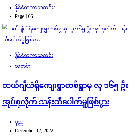
နိုင်ငံတကာသတင်း
Page 106
နိုင်ငံတကာသတင်း
သတင်း
ဘယ်ဂျီယံရှိကျေးရွာတစ်ရွာမှ လူ ၁၆၅ ဦး
အုပ်စုလိုက် သန်းထီပေါက်မှုဖြစ်ပွား
ပုည
December 12, 2022