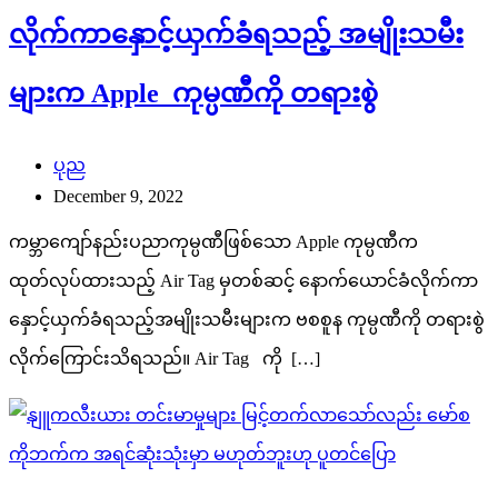
လိုက်ကာနှောင့်ယှက်ခံရသည့် အမျိုးသမီး
များက Apple ကုမ္ပဏီကို တရားစွဲ
ပုည
December 9, 2022
ကမ္ဘာကျော်နည်းပညာကုမ္ပဏီဖြစ်သော Apple ကုမ္ပဏီက
ထုတ်လုပ်ထားသည့် Air Tag မှတစ်ဆင့် နောက်ယောင်ခံလိုက်ကာ
နှောင့်ယှက်ခံရသည့်အမျိုးသမီးများက ဗစစူန ကုမ္ပဏီကို တရားစွဲ
လိုက်ကြောင်းသိရသည်။ Air Tag ကို […]