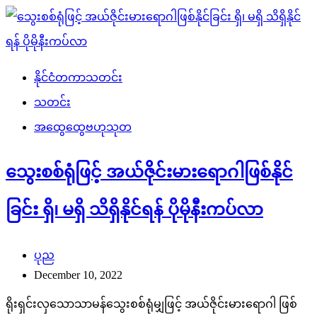
နိုင်ငံတကာသတင်း
သတင်း
အထွေထွေဗဟုသုတ
သွေးစစ်ရုံဖြင့် အယ်ဇိုင်းမားရောဂါဖြစ်နိုင်
ခြင်း ရှိ၊ မရှိ သိရှိနိုင်ရန် ပိုမိုနီးကပ်လာ
ပုည
December 10, 2022
ရိုးရှင်းလှသောသာမန်သွေးစစ်ရုံမျှဖြင့် အယ်ဇိုင်းမားရောဂါ ဖြစ်