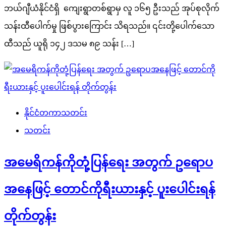
ဘယ်ဂျီယံနိုင်ငံရှိ ကျေးရွာတစ်ရွာမှ လူ ၁၆၅ ဦးသည် အုပ်စုလိုက်
သန်းထီပေါက်မှု ဖြစ်ပွားကြောင်း သိရသည်။ ၎င်းတို့ပေါက်သော
ထီသည် ယူရို ၁၄၂ ဒသမ ၈၉ သန်း […]
နိုင်ငံတကာသတင်း
သတင်း
အမေရိကန်ကိုတုံ့ပြန်ရေး အတွက် ဥရောပ
အနေဖြင့် တောင်ကိုရီးယားနှင့် ပူးပေါင်းရန်
တိုက်တွန်း