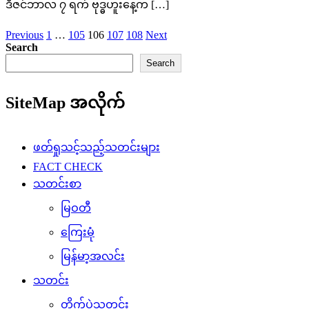
ဒီဇင်ဘာလ ၇ ရက် ဗုဒ္ဓဟူးနေ့က […]
Posts
Previous
1
…
105
106
107
108
Next
Search
pagination
Search
SiteMap အလိုက်
ဖတ်ရှုသင့်သည့်သတင်းများ
FACT CHECK
သတင်းစာ
မြဝတီ
ကြေးမုံ
မြန်မာ့အလင်း
သတင်း
တိုက်ပွဲသတင်း