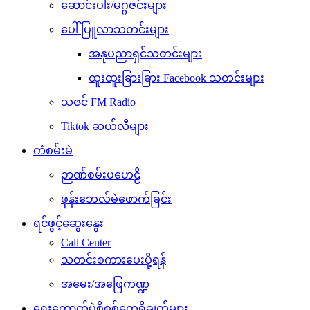
ဆောင်းပါး/မဂ္ဂဇင်းများ
ပေါ်ပြူလာသတင်းများ
အနုပညာရှင်သတင်းများ
ထူးထူးခြားခြား Facebook သတင်းများ
သဇင် FM Radio
Tiktok ဆယ်လီများ
ကံစမ်းမဲ
ဉာဏ်စမ်းပဟေဠိ
ဖုန်းဘေလ်မဲဖောက်ခြင်း
ရင်ဖွင့်ဆွေးနွေး
Call Center
သတင်းစကားပေးပို့ရန်
အမေး/အဖြေကဏ္ဍ
ရွေးကောက်ပွဲစိစစ်တွေ့ရှိချက်များ