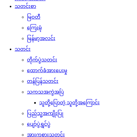
သတင်းစာ
မြဝတီ
ကြေးမုံ
မြန်မာ့အလင်း
သတင်း
တိုက်ပွဲသတင်း
ထောက်ခံအားပေးမှု
တန်ပြန်သတင်း
သကသအကွဲအပြဲ
သူတို့ပြောတဲ့ သူတို့အကြောင်း
ပြည်သူ့အကျိုးပြု
ပျော်ပွဲရွှင်ပွဲ
အားကစားသတင်း