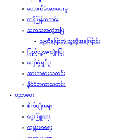
ထောက်ခံအားပေးမှု
တန်ပြန်သတင်း
သကသအကွဲအပြဲ
သူတို့ပြောတဲ့ သူတို့အကြောင်း
ပြည်သူ့အကျိုးပြု
ပျော်ပွဲရွှင်ပွဲ
အားကစားသတင်း
နိုင်ငံတကာသတင်း
ပညာပေး
စိုက်ပျိုးရေး
မွေးမြူရေး
ကျန်းမာရေး