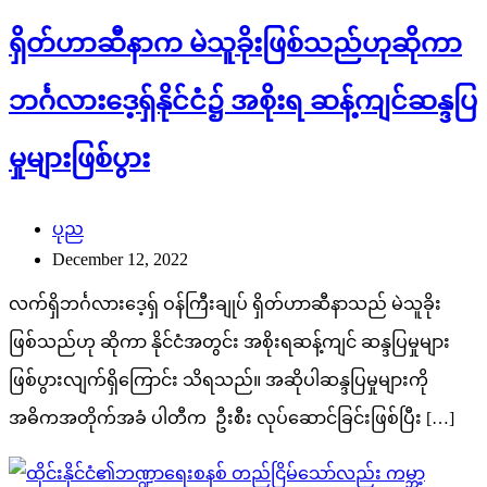
ရှိတ်ဟာဆီနာက မဲသူခိုးဖြစ်သည်ဟုဆိုကာ
ဘင်္ဂလားဒေ့ရှ်နိုင်ငံ၌ အစိုးရ ဆန့်ကျင်ဆန္ဒပြ
မှုများဖြစ်ပွား
ပုည
December 12, 2022
လက်ရှိဘင်္ဂလားဒေ့ရှ် ဝန်ကြီးချုပ် ရှိတ်ဟာဆီနာသည် မဲသူခိုး
ဖြစ်သည်ဟု ဆိုကာ နိုင်ငံအတွင်း အစိုးရဆန့်ကျင် ဆန္ဒပြမှုများ
ဖြစ်ပွားလျက်ရှိကြောင်း သိရသည်။ အဆိုပါဆန္ဒပြမှုများကို
အဓိကအတိုက်အခံ ပါတီက ဦးစီး လုပ်ဆောင်ခြင်းဖြစ်ပြီး […]