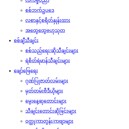
လက်မှုပညာ
စစ်ဘက်ဥပဒေ
လစာနှင့်စရိတ်နှုန်းထား
အထွေထွေဗဟုသုတ
စစ်ချီသီချင်း
စစ်သည်ရေး/ဆိုသီချင်းများ
ရဲစိတ်ရဲမာန်သီချင်းများ
ဖျော်ဖြေရေး
ဂုဏ်ပြုဇာတ်လမ်းများ
မှတ်တမ်းဗီဒီယိုများ
မွေးနေ့ဆုတောင်းများ
သီချင်းတောင်းဆိုခြင်းများ
ဝတ္ထု/ကာတွန်း/ကဗျာများ