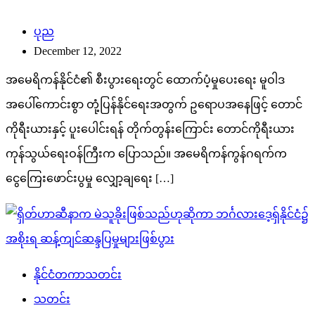
ပုည
December 12, 2022
အမေရိကန်နိုင်ငံ၏ စီးပွားရေးတွင် ထောက်ပံ့မှုပေးရေး မူဝါဒ
အပေါ်ကောင်းစွာ တုံ့ပြန်နိုင်ရေးအတွက် ဥရောပအနေဖြင့် တောင်
ကိုရီးယားနှင့် ပူးပေါင်းရန် တိုက်တွန်းကြောင်း တောင်ကိုရီးယား
ကုန်သွယ်ရေးဝန်ကြီးက ပြောသည်။ အမေရိကန်ကွန်ဂရက်က
ငွေကြေးဖောင်းပွမှု လျှော့ချရေး […]
နိုင်ငံတကာသတင်း
သတင်း