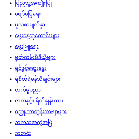
ပြည်သူ့အကျိုးပြု
ဖျော်ဖြေရေး
မူလစာမျက်နှာ
မွေးနေ့ဆုတောင်းများ
မွေးမြူရေး
မှတ်တမ်းဗီဒီယိုများ
ရင်ဖွင့်ဆွေးနွေး
ရဲစိတ်ရဲမန်သီချင်းများ
လက်မှုပညာ
လစာနှင့်စရိတ်နှုန်းထား
ဝတ္ထု/ကာတွန်း/ကဗျာများ
သကသအကွဲအပြဲ
သတင်း