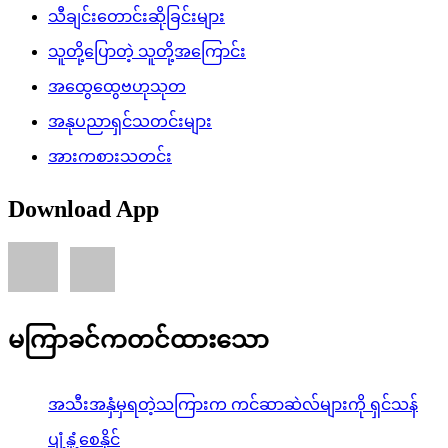
သီချင်းတောင်းဆိုခြင်းများ
သူတို့ပြောတဲ့ သူတို့အကြောင်း
အထွေထွေဗဟုသုတ
အနုပညာရှင်သတင်းများ
အားကစားသတင်း
Download App
မကြာခင်ကတင်ထားသော
အသီးအနှံမှရတဲ့သကြားက ကင်ဆာဆဲလ်များကို ရှင်သန်
ပျံ့နှံ့စေနိုင်