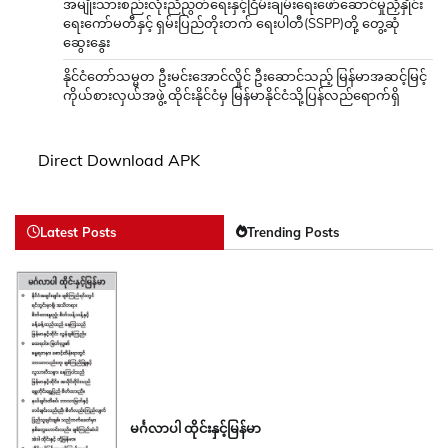
အမျိုးသားစည်းလုံးညီညွတ်ရေးနှင့်ငြိမ်းချမ်းရေးဖော်ဆောင်မှုညှိနှိုင်း
ရေးကော်မတီနှင့် ရှမ်းပြည်တိုးတက် ရေးပါတီ(SSPP)တို့ တွေ့ဆုံ
ဆွေးနွေး
နိုင်ငံတော်သမ္မတ ဦးမင်းအောင်လှိုင် ဦးဆောင်သည့် မြန်မာအဆင့်မြင့်
ကိုယ်စားလှယ်အဖွဲ့ ထိုင်းနိုင်ငံမှ မြန်မာနိုင်ငံသို့ပြန်လည်ရောက်ရှိ
Direct Download APK
Latest Posts
Trending Posts
မင်္ဂလာပါ ထိုင်းနှင့်မြန်မာ