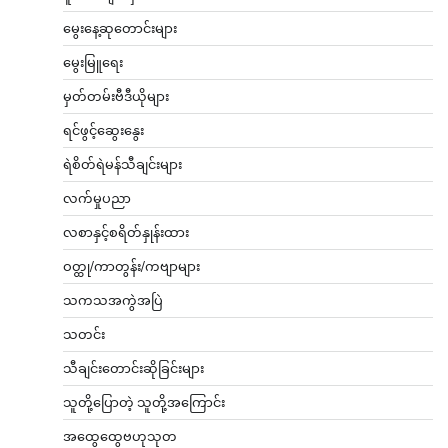
မွေးနေ့ဆုတောင်းများ
မွေးမြူရေး
မှတ်တမ်းဗီဒီယိုများ
ရင်ဖွင့်ဆွေးနွေး
ရဲစိတ်ရဲမန်သီချင်းများ
လက်မှုပညာ
လစာနှင့်စရိတ်နှုန်းထား
ဝတ္ထု/ကာတွန်း/ကဗျာများ
သကသအကွဲအပြဲ
သတင်း
သီချင်းတောင်းဆိုခြင်းများ
သူတို့ပြောတဲ့ သူတို့အကြောင်း
အထွေထွေဗဟုသုတ