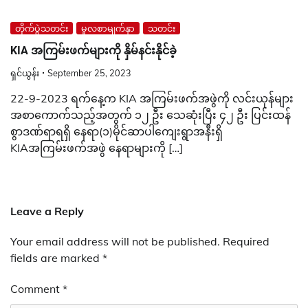
တိုက်ပွဲသတင်း
မူလစာမျက်နှာ
သတင်း
KIA အကြမ်းဖက်များကို နှိမ်နင်းနိုင်ခဲ့
ရှင်ယွန်း
September 25, 2023
22-9-2023 ရက်နေ့က KIA အကြမ်းဖက်အဖွဲကို လင်းယုန်များ
အစာကောက်သည့်အတွက် ၁၂ ဦး သေဆုံးပြီး ၄၂ ဦး ပြင်းထန်
စွာဒဏ်ရာရရှိ နေရာ(၁)မိုင်ဆာပါကျေးရွာအနီးရှိ
KIAအကြမ်းဖက်အဖွဲ နေရာများကို […]
Leave a Reply
Your email address will not be published.
Required
fields are marked
*
Comment
*