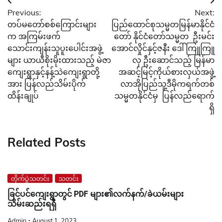
Post
Previous:
Next:
navigation
တပ်မတော်စစ်ကြောင်းများ
ပြည်ထောင်စုသမ္မတမြန်မာနိုင်ငံ
က အကြမ်းဖက်
တော် နိုင်ငံတော်သမ္မတ ဦးမင်း
သောင်းကျန်းသူပူးပေါင်းအဖွဲ့
အောင်လှိုင်နှင့်ဇနီး ဒေါ်ကြူကြူ
များ ယာယီစိုးမိုးထားသည့် မဲဇာ
လှ ဦးဆောင်သည့် မြန်မာ
ကျေးရွာနှင့်နန့်သဲကျေးရွာတို့
အဆင့်မြင့်ကိုယ်စားလှယ်အဖွဲ့
အား ပြန်လည်သိမ်းပိုက်
လာအိုပြည်သူ့ဒီမိုကရက်တစ်
ထိန်းချုပ်
သမ္မတနိုင်ငံမှ ပြန်လည်ရောက်
ရှိ
Related Posts
တိုက်ပွဲသတင်း
သတင်း
ခြင်ပင်ကျေးရွာတွင် PDF များ၏လက်နက်/ခဲယမ်းများ
သိမ်းဆည်းရရှိ
Admin
August 1, 2023