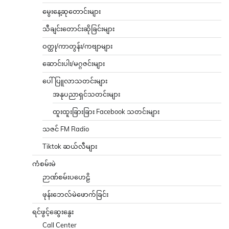
မွေးနေ့ဆုတောင်းများ
သီချင်းတောင်းဆိုခြင်းများ
ဝတ္ထု/ကာတွန်း/ကဗျာများ
ဆောင်းပါး/မဂ္ဂဇင်းများ
ပေါ်ပြူလာသတင်းများ
အနုပညာရှင်သတင်းများ
ထူးထူးခြားခြား Facebook သတင်းများ
သဇင် FM Radio
Tiktok ဆယ်လီများ
ကံစမ်းမဲ
ဉာဏ်စမ်းပဟေဠိ
ဖုန်းဘေလ်မဲဖောက်ခြင်း
ရင်ဖွင့်ဆွေးနွေး
Call Center