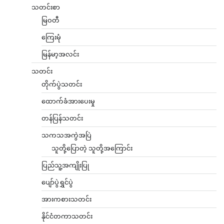
သတင်းစာ
မြဝတီ
ကြေးမုံ
မြန်မာ့အလင်း
သတင်း
တိုက်ပွဲသတင်း
ထောက်ခံအားပေးမှု
တန်ပြန်သတင်း
သကသအကွဲအပြဲ
သူတို့ပြောတဲ့ သူတို့အကြောင်း
ပြည်သူ့အကျိုးပြု
ပျော်ပွဲရွှင်ပွဲ
အားကစားသတင်း
နိုင်ငံတကာသတင်း