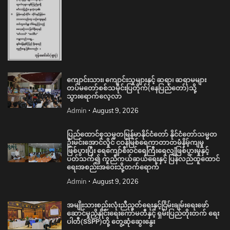
ကျောင်းသား၊ ကျောင်းသူများနှင့် ဆရာ၊ ဆရာမများ
တပ်မတော်စစ်သမိုင်းပြတိုက်(နေပြည်တော်)သို့
သွားရောက်လေ့လာ
Admin
August 9, 2026
ပြည်ထောင်စုသမ္မတမြန်မာနိုင်ငံတော် နိုင်ငံတော်သမ္မတ
ဦးမင်းအောင်လှိုင် ငဝန်မြစ်ရေကာတာတမံနိမ့်ကျမှု
ဖြစ်ပွားပြီး ရေကျော်စီးဝင်ရေကြီးရေလျှံဖြစ်ပွားမှုနှင့်
ပတ်သက်၍ ကူညီကယ်ဆယ်ရေးနှင့် ပြန်လည်ထူထောင်
ရေးအစည်းအဝေးသို့တက်ရောက်
Admin
August 9, 2026
အမျိုးသားစည်းလုံးညီညွတ်ရေးနှင့်ငြိမ်းချမ်းရေးဖော်
ဆောင်မှုညှိနှိုင်းရေးကော်မတီနှင့် ရှမ်းပြည်တိုးတက် ရေး
ပါတီ(SSPP)တို့ တွေ့ဆုံဆွေးနွေး