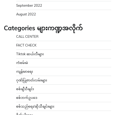
September 2022
August 2022
Categories များကဏ္ဍအလိုက်
CALL CENTER
FACT CHECK
Tiktok ဆယ်လီများ
ကံစမ်းမဲ
ကျန်းမာရေး
ဂုဏ်ပြုဇာတ်လမ်းများ
စစ်ချီသီချင်း
စစ်ဘက်ဥပဒေ
စစ်သည်ရေး/ဆိုသီချင်းများ