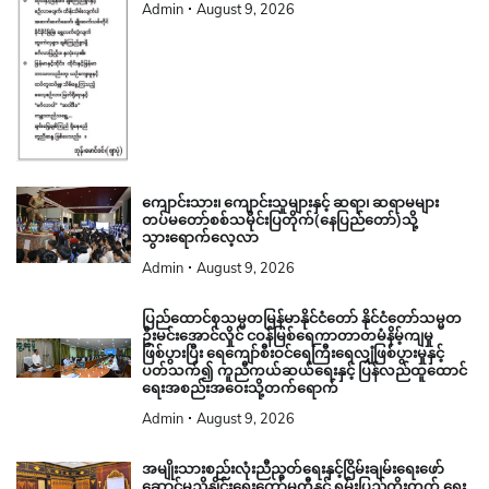
Admin
August 9, 2026
ကျောင်းသား၊ ကျောင်းသူများနှင့် ဆရာ၊ ဆရာမများ
တပ်မတော်စစ်သမိုင်းပြတိုက်(နေပြည်တော်)သို့
သွားရောက်လေ့လာ
Admin
August 9, 2026
ပြည်ထောင်စုသမ္မတမြန်မာနိုင်ငံတော် နိုင်ငံတော်သမ္မတ
ဦးမင်းအောင်လှိုင် ငဝန်မြစ်ရေကာတာတမံနိမ့်ကျမှု
ဖြစ်ပွားပြီး ရေကျော်စီးဝင်ရေကြီးရေလျှံဖြစ်ပွားမှုနှင့်
ပတ်သက်၍ ကူညီကယ်ဆယ်ရေးနှင့် ပြန်လည်ထူထောင်
ရေးအစည်းအဝေးသို့တက်ရောက်
Admin
August 9, 2026
အမျိုးသားစည်းလုံးညီညွတ်ရေးနှင့်ငြိမ်းချမ်းရေးဖော်
ဆောင်မှုညှိနှိုင်းရေးကော်မတီနှင့် ရှမ်းပြည်တိုးတက် ရေး