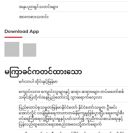
အနုပညာရှင်သတင်းများ
အားကစားသတင်း
Download App
မကြာခင်ကတင်ထားသော
မင်္ဂလာပါ ထိုင်းနှင့်မြန်မာ
ကျောင်းသား၊ ကျောင်းသူများနှင့် ဆရာ၊ ဆရာမများ တပ်မတော်စစ်
သမိုင်းပြတိုက်(နေပြည်တော်)သို့ သွားရောက်လေ့လာ
ပြည်ထောင်စုသမ္မတမြန်မာနိုင်ငံတော် နိုင်ငံတော်သမ္မတ ဦးမင်း
အောင်လှိုင် ငဝန်မြစ်ရေကာတာတမံနိမ့်ကျမှုဖြစ်ပွားပြီး ရေကျော်စီး
ဝင်ရေကြီးရေလျှံဖြစ်ပွားမှုနှင့်ပတ်သက်၍ ကူညီကယ်ဆယ်ရေးနှင့်
ပြန်လည်ထူထောင်ရေးအစည်းအဝေးသို့တက်ရောက်