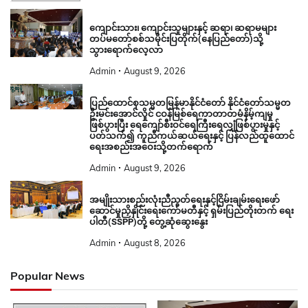
ကျောင်းသား၊ ကျောင်းသူများနှင့် ဆရာ၊ ဆရာမများ
တပ်မတော်စစ်သမိုင်းပြတိုက်(နေပြည်တော်)သို့
သွားရောက်လေ့လာ
Admin
August 9, 2026
ပြည်ထောင်စုသမ္မတမြန်မာနိုင်ငံတော် နိုင်ငံတော်သမ္မတ
ဦးမင်းအောင်လှိုင် ငဝန်မြစ်ရေကာတာတမံနိမ့်ကျမှု
ဖြစ်ပွားပြီး ရေကျော်စီးဝင်ရေကြီးရေလျှံဖြစ်ပွားမှုနှင့်
ပတ်သက်၍ ကူညီကယ်ဆယ်ရေးနှင့် ပြန်လည်ထူထောင်
ရေးအစည်းအဝေးသို့တက်ရောက်
Admin
August 9, 2026
အမျိုးသားစည်းလုံးညီညွတ်ရေးနှင့်ငြိမ်းချမ်းရေးဖော်
ဆောင်မှုညှိနှိုင်းရေးကော်မတီနှင့် ရှမ်းပြည်တိုးတက် ရေး
ပါတီ(SSPP)တို့ တွေ့ဆုံဆွေးနွေး
Admin
August 8, 2026
Popular News