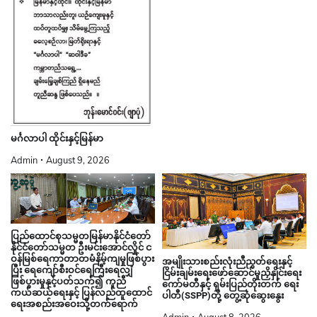
မင်္ဂလာပါ ထိုင်းနှင့်မြန်မာ
Admin
August 9, 2026
ပြည်ထောင်စုသမ္မတမြန်မာနိုင်ငံတော်
နိုင်ငံတော်သမ္မတ ဦးမင်းအောင်လှိုင် င
ဝန်မြစ်ရေကာတာတမံနိမ့်ကျမှုဖြစ်ပွား
အမျိုးသားစည်းလုံးညီညွတ်ရေးနှင့်
ပြီး ရေကျော်စီးဝင်ရေကြီးရေလျှံ
ငြိမ်းချမ်းရေးဖော်ဆောင်မှုညှိနှိုင်းရေး
ဖြစ်ပွားမှုနှင့်ပတ်သက်၍ ကူညီ
ကော်မတီနှင့် ရှမ်းပြည်တိုးတက် ရေး
ကယ်ဆယ်ရေးနှင့် ပြန်လည်ထူထောင်
ပါတီ(SSPP)တို့ တွေ့ဆုံဆွေးနွေး
ရေးအစည်းအဝေးသို့တက်ရောက်
Admin
August 8, 2026