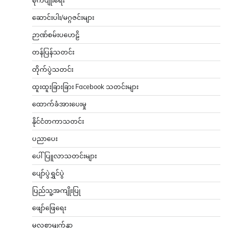
စိုက်ပျိုးရေး
ဆောင်းပါး/မဂ္ဂဇင်းများ
ဉာဏ်စမ်းပဟေဠိ
တန်ပြန်သတင်း
တိုက်ပွဲသတင်း
ထူးထူးခြားခြား Facebook သတင်းများ
ထောက်ခံအားပေးမှု
နိုင်ငံတကာသတင်း
ပညာပေး
ပေါ်ပြူလာသတင်းများ
ပျော်ပွဲရွှင်ပွဲ
ပြည်သူ့အကျိုးပြု
ဖျော်ဖြေရေး
မူလစာမျက်နှာ