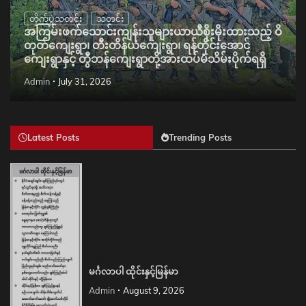
တိုက်ပွဲသတင်း
သတင်း
အကြမ်းဖက်သောင်းကျန်းသူများယာယီစိုးမိုးထားသည့် ဝိ
တုတ်ကျေးရွာ၊ တီးတိန်ယံကျေးရွာ၊ ရန်တိုင်းအောင်
ကျေးရွာနှင့် တွီဘန်ကျေးရွာတို့အားထပ်မံသိမ်းပိုက်ရရှိ
Admin
July 31, 2026
Latest Posts
Trending Posts
မင်္ဂလာပါ ထိုင်းနှင့်မြန်မာ
Admin
August 9, 2026