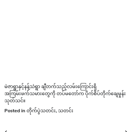
မဲဇာရွာနှင့်နန့်သဲရွာ ချီတက်သည့်လမ်းကြောင်းရှိ
အကြမ်းဖက်သမားတွေကို တပ်မတော်က ပိုက်စိပ်တိုက်ချေမှုန်း
သုတ်သင်။
Posted in
တိုက်ပွဲသတင်း
,
သတင်း