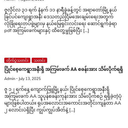
ဇူလိုင်လ ၃၁ ရက် နံနက် ၁၁ နာရီခွဲခန့်တွင် အရာတော်မြို့နယ်
ခြင်ပင်ကျေးရွာအနီး ဒေသတည်ငြိမ်အေးချမ်းရေးအတွက်
လုံခြုံရေးတပ်ဖွဲ့များမှ နယ်မြေရှင်းလင်းရေး ဆောင်ရွက်ခဲ့ရာ
pdf အကြမ်းဖက်များနှင့် ထိတွေ့မှုဖြစ်ပြီး […]
တိုက်ပွဲသတင်း
သတင်း
ပြိုင်စေ့ကေရွာအနီးရှိ အကြမ်းဖက် AA စခန်းအား သိမ်းပိုက်ရရှိ
Admin
July 13, 2025
ဇူ ၁၂ ရက်နေ့ ကျောက်ဖြူမြို့နယ်၊ ပြိုင်စေ့ကေရွာအနီးရှိ
အကြမ်းဖက် AA သူပုန်စခန်းကုန်းအား သိမ်းပိုက်စဉ် ရရှိခဲ့တဲ့ပုံ
များဖြစ်ပါတယ်။ ရုပ်အလောင်းအကောင်းအတိုင်းကျန်တာ AA
၂ လောင်းပဲရှိပြီး ကျွပ်ကျွပ်အိတ်နဲ့ […]