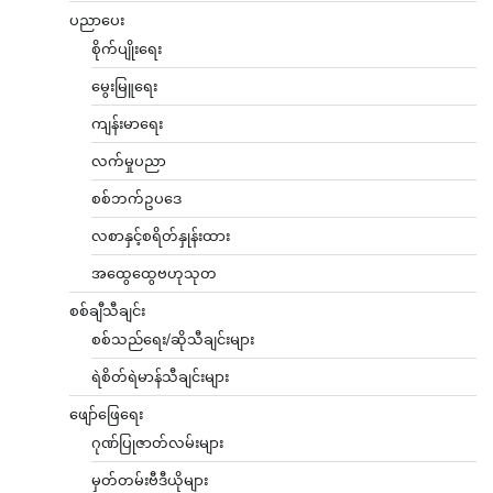
ပညာပေး
စိုက်ပျိုးရေး
မွေးမြူရေး
ကျန်းမာရေး
လက်မှုပညာ
စစ်ဘက်ဥပဒေ
လစာနှင့်စရိတ်နှုန်းထား
အထွေထွေဗဟုသုတ
စစ်ချီသီချင်း
စစ်သည်ရေး/ဆိုသီချင်းများ
ရဲစိတ်ရဲမာန်သီချင်းများ
ဖျော်ဖြေရေး
ဂုဏ်ပြုဇာတ်လမ်းများ
မှတ်တမ်းဗီဒီယိုများ