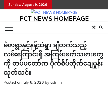
Skip
Sunday, August 9, 2026
to
content
PCT NEWS HOMEPAGE
မဲဇာရွာနှင့်နန့်သဲရွာ ချီတက်သည့်
လမ်းကြောင်းရှိ အကြမ်းဖက်သမားတွေ
ကို တပ်မတော်က ပိုက်စိပ်တိုက်ချေမှုန်း
သုတ်သင်။
Posted on
July 6, 2026
by
admin