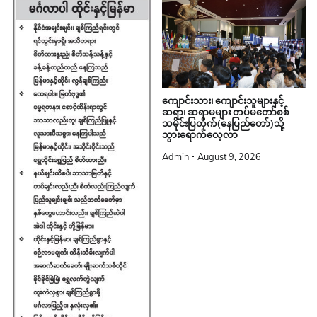
ကျောင်းသား၊ ကျောင်းသူများနှင့်
ဆရာ၊ ဆရာမများ တပ်မတော်စစ်
သမိုင်းပြတိုက်(နေပြည်တော်)သို့
သွားရောက်လေ့လာ
Admin
August 9, 2026