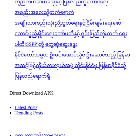
ကူညီကယ်ဆယ်ရေးနှင့် ပြန်လည်ထူထောင်ရေး
အစည်းအဝေးသို့တက်ရောက်
အမျိုးသားစည်းလုံးညီညွတ်ရေးနှင့်ငြိမ်းချမ်းရေးဖော်
ဆောင်မှုညှိနှိုင်းရေးကော်မတီနှင့် ရှမ်းပြည်တိုးတက် ရေး
ပါတီ(SSPP)တို့ တွေ့ဆုံဆွေးနွေး
နိုင်ငံတော်သမ္မတ ဦးမင်းအောင်လှိုင် ဦးဆောင်သည့် မြန်မာ
အဆင့်မြင့်ကိုယ်စားလှယ်အဖွဲ့ ထိုင်းနိုင်ငံမှ မြန်မာနိုင်ငံသို့
ပြန်လည်ရောက်ရှိ
Direct Download APK
Latest Posts
Trending Posts
ဝတ္ထု/ကာတွန်း/ကဗျာများ