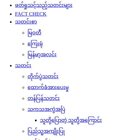
ဖတ်ရှုသင့်သည့်သတင်းများ
FACT CHECK
သတင်းစာ
မြဝတီ
ကြေးမုံ
မြန်မာ့အလင်း
သတင်း
တိုက်ပွဲသတင်း
ထောက်ခံအားပေးမှု
တန်ပြန်သတင်း
သကသအကွဲအပြဲ
သူတို့ပြောတဲ့ သူတို့အကြောင်း
ပြည်သူ့အကျိုးပြု