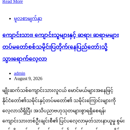
Read More
မူလစာမျက်နှာ
ကျောင်းသား၊ ကျောင်းသူများနှင့် ဆရာ၊ ဆရာမများ
တပ်မတော်စစ်သမိုင်းပြတိုက်(နေပြည်တော်)သို့
သွားရောက်လေ့လာ
admin
August 9, 2026
မျိုးဆက်သစ်ကျောင်းသားလူငယ် မောင်မယ်များအနေဖြင့်
နိုင်ငံတော်၏သမိုင်းနှင့်တပ်မတော်၏ သမိုင်းကြောင်းများကို
လေ့လာသိရှိပြီး အသိပညာဗဟုသုတများစွာရရှိစေရန်၊
ကျောင်းသားတစ်ဦးချင်းစီ၏ ပြင်ပလေ့လာမှတ်သားနာယူမှု စွမ်း