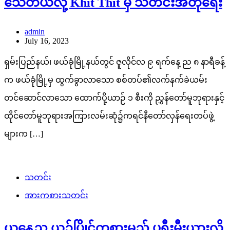
သေတယ်လို့ Khit Thit မှ သတင်းအတုရေး
admin
July 16, 2023
ရှမ်းပြည်နယ်၊ ဖယ်ခုံမြို့နယ်တွင် ဇူလိုင်လ ၉ ရက်နေ့ ည ၈ နာရီခန့်
က ဖယ်ခုံမြို့မှ ထွက်ခွာလာသော စစ်တပ်၏လက်နက်ခဲယမ်း
တင်ဆောင်လာသော ထောက်ပို့ယာဉ် ၁ စီးကို ညွှန်တော်မူဘုရားနှင့်
ထိုင်တော်မူဘုရားအကြားလမ်းဆုံ၌ကရင်နီတော်လှန်ရေးတပ်ဖွဲ့
များက […]
သတင်း
အားကစားသတင်း
ယနေ့ည ယှဉ်ပြိုင်ကစားမည့် ပရီးမီးယားလိ