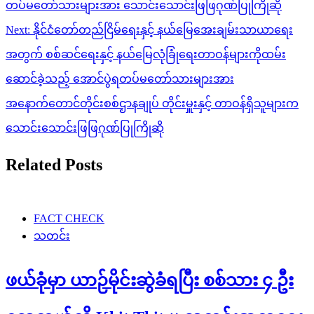
တပ်မတော်သားများအား သောင်းသောင်းဖြဖြဂုဏ်ပြုကြိုဆို
Next:
နိုင်ငံတော်တည်ငြိမ်ရေးနှင့် နယ်မြေအေးချမ်းသာယာရေး
အတွက် စစ်ဆင်ရေးနှင့် နယ်မြေလုံခြုံရေးတာဝန်များကိုထမ်း
ဆောင်ခဲ့သည့် အောင်ပွဲရတပ်မတော်သားများအား
အနောက်တောင်တိုင်းစစ်ဌာနချုပ် တိုင်းမှူးနှင့် တာဝန်ရှိသူများက
သောင်းသောင်းဖြဖြဂုဏ်ပြုကြိုဆို
Related Posts
FACT CHECK
သတင်း
ဖယ်ခုံမှာ ယာဉ်မိုင်းဆွဲခံရပြီး စစ်သား ၄ ဦး