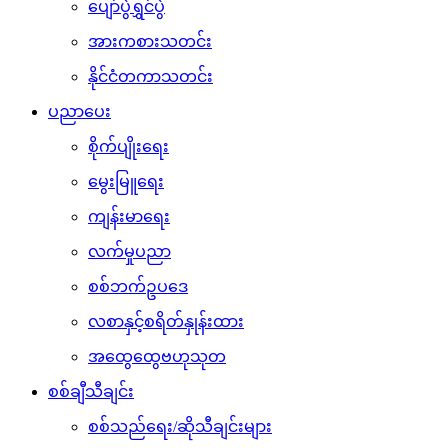
ပျော်ပွဲရွှင်ပွဲ
အားကစားသတင်း
နိုင်ငံတကာသတင်း
ပညာပေး
စိုက်ပျိုးရေး
မွေးမြူရေး
ကျန်းမာရေး
လက်မှုပညာ
စစ်ဘက်ဥပဒေ
လစာနှင့်စရိတ်နှုန်းထား
အထွေထွေဗဟုသုတ
စစ်ချီသီချင်း
စစ်သည်ရေး/ဆိုသီချင်းများ