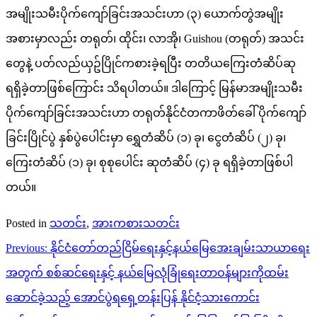
အမျိုးသမီးပိုက်ကျော်ခြင်းအသင်းဟာ (၃) ယောက်တွဲအမျိုး
အစားမှာလည်း တရုတ်၊ ထိုင်း၊ လာအို၊ Guishou (တရုတ်) အသင်း
တွေနဲ့ ပတ်လည်ယှဥ်ပြိုင်ကစားခဲ့ရပြီး တတိယကြေးတံဆိပ်ဆု
ရရှိခဲ့တာဖြစ်ကြောင်း သိရပါတယ်။ ဒါကြောင့် မြန်မာအမျိုးသမီး
ပိုက်ကျော်ခြင်းအသင်းဟာ တရုတ်နိုင်ငံတကာဖိတ်ခေါ် ပိုက်ကျော်
ခြင်းပြိုင်ပွဲ နှစ်ပွဲပေါင်းမှာ ရွှေတံဆိပ် (၁) ခု၊ ငွေတံဆိပ် (၂) ခု၊
ကြေးတံဆိပ် (၁) ခု၊ စုစုပေါင်း ဆုတံဆိပ် (၄) ခု ရရှိခဲ့တာဖြစ်ပါ
တယ်။
Posted in
သတင်း
,
အားကစားသတင်း
Post
Previous:
နိုင်ငံတော်တည်ငြိမ်ရေးနှင့်နယ်မြေအေးချမ်းသာယာရေး
navigation
အတွက် စစ်ဆင်ရေးနှင့် နယ်မြေလုံခြုံရေးတာဝန်များကိုထမ်း
ဆောင်ခဲ့သည့် အောင်ပွဲရရှေ့တန်းပြန် နိုင်ငံ့သားကောင်း