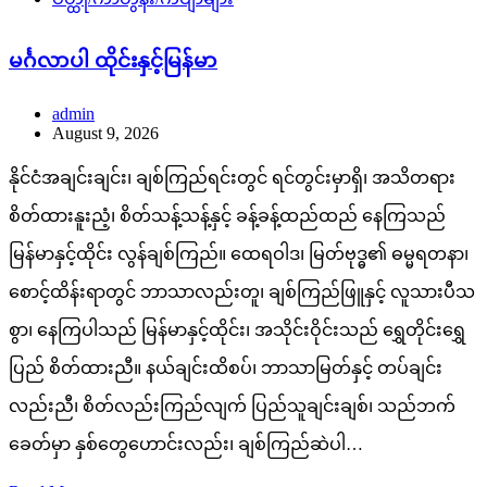
မင်္ဂလာပါ ထိုင်းနှင့်မြန်မာ
admin
August 9, 2026
နိုင်ငံအချင်းချင်း၊ ချစ်ကြည်ရင်းတွင် ရင်တွင်းမှာရှိ၊ အသိတရား
စိတ်ထားနူးညံ့၊ စိတ်သန့်သန့်နှင့် ခန့်ခန့်ထည်ထည် နေကြသည်
မြန်မာနှင့်ထိုင်း လွန်ချစ်ကြည်။ ထေရဝါဒ၊ မြတ်ဗုဒ္ဓ၏ ဓမ္မရတနာ၊
စောင့်ထိန်းရာတွင် ဘာသာလည်းတူ၊ ချစ်ကြည်ဖြူနှင့် လူသားပီသ
စွာ၊ နေကြပါသည် မြန်မာနှင့်ထိုင်း၊ အသိုင်းဝိုင်းသည် ရွှေတိုင်းရွှေ
ပြည် စိတ်ထားညီ။ နယ်ချင်းထိစပ်၊ ဘာသာမြတ်နှင့် တပ်ချင်း
လည်းညီ၊ စိတ်လည်းကြည်လျက် ပြည်သူချင်းချစ်၊ သည်ဘက်
ခေတ်မှာ နှစ်တွေဟောင်းလည်း၊ ချစ်ကြည်ဆဲပါ…