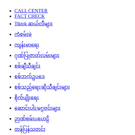
CALL CENTER
FACT CHECK
Tiktok ဆယ်လီများ
ကံစမ်းမဲ
ကျန်းမာရေး
ဂုဏ်ပြုဇာတ်လမ်းများ
စစ်ချီသီချင်း
စစ်ဘက်ဥပဒေ
စစ်သည်ရေး/ဆိုသီချင်းများ
စိုက်ပျိုးရေး
ဆောင်းပါး/မဂ္ဂဇင်းများ
ဉာဏ်စမ်းပဟေဠိ
တန်ပြန်သတင်း