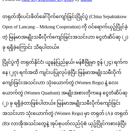
တရုတ်အိုးပင်းဖိတ်ခေါ်ပိုက်ကျော်ခြင်းပြိုင်ပွဲ (China Sepaktakraw
Open of Lancang – Mekong Cooperation) ကို ဝင်ရောက်ယှဥ်ပြိုင်ခဲ့
တဲ့ မြန်မာအမျိုးသမီးပိုက်ကျော်ခြင်းအသင်းဟာ ငွေတံဆိပ်ဆု (၂)
ခု ရရှိခဲ့ကြောင်း သိရပါတယ်။
ပြိုင်ပွဲကို တရုတ်နိုင်ငံ၊ ယူနန်ပြည်နယ်၊ မန်စီမြိုမှာ ဇွန် (၂၄) ရက်က
နေ (၂၇) ရက်အထိ ကျင်းပပြုလုပ်ခဲ့ပြီး မြန်မာအမျိုးသမီးပိုက်
ကျော်ခြင်းအသင်းဟာ သုံးယောက်တွဲ (Women Regu) နဲ့ လေး
ယောက်တွဲ (Women Quadrant) အမျိုးအစားတိုကနေ ငွေတံဆိပ်ဆု
(၂) ခု ရရှိခဲ့တာဖြစ်ပါတယ်။ မြန်မာအမျိုးသမီးပိုက်ကျော်ခြင်း
အသင်းဟာ သုံးယောက်တွဲ (Women Regu) မှာ တရုတ် (A)၊ တရုတ်
(B)၊ လာအိုအသင်းတွေနဲ့ အုပ်စုပတ်လည်ပုံစံ ယှဥ်ပြိုင်ကစားခဲ့ပြီး