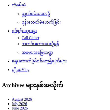
ကံစမ်းမဲ
ဉာဏ်စမ်းပဟေဠိ
ဖုန်းဘေလ်မဲဖောက်ခြင်း
ရင်ဖွင့်ဆွေးနွေး
Call Center
သတင်းစကားပေးပို့ရန်
အမေး/အဖြေကဏ္ဍ
ရွေးကောက်ပွဲစိစစ်တွေ့ရှိချက်များ
ပျိုမေVlog
Archives များနှစ်အလိုက်
August 2026
July 2026
June 2026