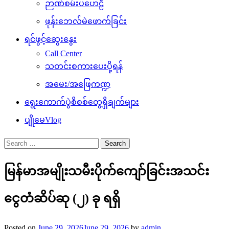
ဉာဏ်စမ်းပဟေဠိ
ဖုန်းဘေလ်မဲဖောက်ခြင်း
ရင်ဖွင့်ဆွေးနွေး
Call Center
သတင်းစကားပေးပို့ရန်
အမေး/အဖြေကဏ္ဍ
ရွေးကောက်ပွဲစိစစ်တွေ့ရှိချက်များ
ပျိုမေVlog
Search
for:
မြန်မာအမျိုးသမီးပိုက်ကျော်ခြင်းအသင်း
ငွေတံဆိပ်ဆု (၂) ခု ရရှိ
Posted on
June 29, 2026
June 29, 2026
by
admin