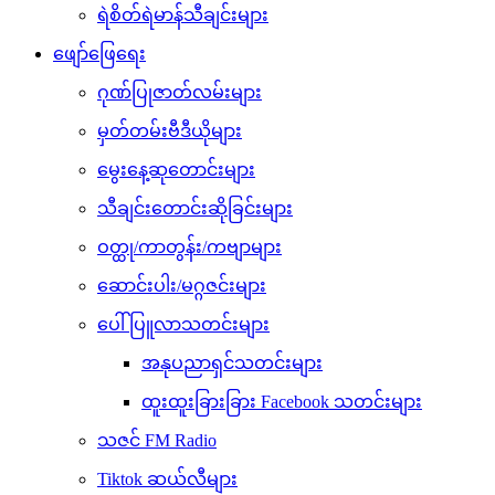
ရဲစိတ်ရဲမာန်သီချင်းများ
ဖျော်ဖြေရေး
ဂုဏ်ပြုဇာတ်လမ်းများ
မှတ်တမ်းဗီဒီယိုများ
မွေးနေ့ဆုတောင်းများ
သီချင်းတောင်းဆိုခြင်းများ
ဝတ္ထု/ကာတွန်း/ကဗျာများ
ဆောင်းပါး/မဂ္ဂဇင်းများ
ပေါ်ပြူလာသတင်းများ
အနုပညာရှင်သတင်းများ
ထူးထူးခြားခြား Facebook သတင်းများ
သဇင် FM Radio
Tiktok ဆယ်လီများ