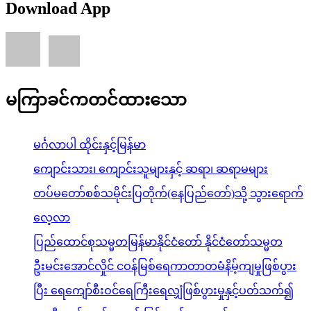
Download App
မကြာခင်ကတင်ထားသော
မင်္ဂလာပါ ထိုင်းနှင့်မြန်မာ
ကျောင်းသား၊ ကျောင်းသူများနှင့် ဆရာ၊ ဆရာမများ
တပ်မတော်စစ်သမိုင်းပြတိုက်(နေပြည်တော်)သို့ သွားရောက်
လေ့လာ
ပြည်ထောင်စုသမ္မတမြန်မာနိုင်ငံတော် နိုင်ငံတော်သမ္မတ
ဦးမင်းအောင်လှိုင် ငဝန်မြစ်ရေကာတာတမံနိမ့်ကျမှုဖြစ်ပွား
ပြီး ရေကျော်စီးဝင်ရေကြီးရေလျှံဖြစ်ပွားမှုနှင့်ပတ်သက်၍