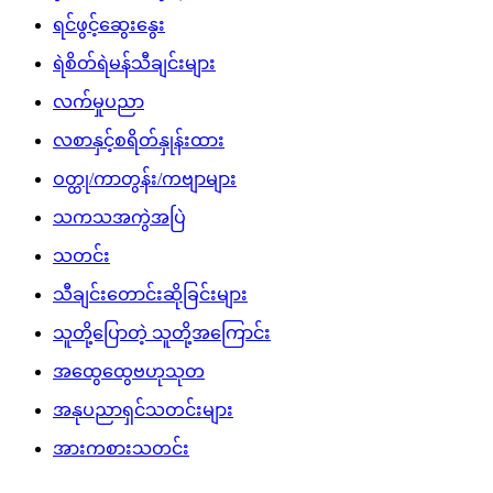
ရင်ဖွင့်ဆွေးနွေး
ရဲစိတ်ရဲမန်သီချင်းများ
လက်မှုပညာ
လစာနှင့်စရိတ်နှုန်းထား
ဝတ္ထု/ကာတွန်း/ကဗျာများ
သကသအကွဲအပြဲ
သတင်း
သီချင်းတောင်းဆိုခြင်းများ
သူတို့ပြောတဲ့ သူတို့အကြောင်း
အထွေထွေဗဟုသုတ
အနုပညာရှင်သတင်းများ
အားကစားသတင်း