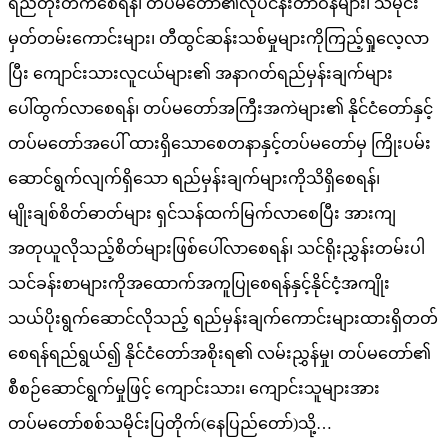
ရည်တိုးတက်စေရန်၊ တပ်မတော်၏လုပ်ငန်းတာဝန်များ၊ သမိုင်း
မှတ်တမ်းကောင်းများ၊ တီထွင်ဆန်းသစ်မှုများကိုကြည့်ရှုလေ့လာ
ပြီး ကျောင်းသားလူငယ်များ၏ အနာဂတ်ရည်မှန်းချက်များ
ပေါ်ထွက်လာစေရန်၊ တပ်မတော်အကြီးအကဲများ၏ နိုင်ငံတော်နှင့်
တပ်မတော်အပေါ် ထားရှိသောစေတနာနှင့်တပ်မတော်မှ ကြိုးပမ်း
ဆောင်ရွက်လျက်ရှိသော ရည်မှန်းချက်များကိုသိရှိစေရန်၊
မျိုးချစ်စိတ်ဓာတ်များ ရှင်သန်ထက်မြက်လာစေပြီး အားကျ
အတုယူလိုသည့်စိတ်များဖြစ်ပေါ်လာစေရန်၊ သင်ရိုးညွှန်းတမ်းပါ
သင်ခန်းစာများကိုအထောက်အကူပြုစေရန်နှင့်နိုင်ငံ့အကျိုး
သယ်ပိုးရွက်ဆောင်လိုသည့် ရည်မှန်းချက်ကောင်းများထားရှိတတ်
စေရန်ရည်ရွယ်၍ နိုင်ငံတော်အစိုးရ၏ လမ်းညွှန်မှု၊ တပ်မတော်၏
စီစဉ်ဆောင်ရွက်မှုဖြင့် ကျောင်းသား၊ ကျောင်းသူများအား
တပ်မတော်စစ်သမိုင်းပြတိုက်(နေပြည်တော်)သို့…