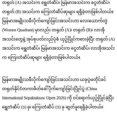
တရုတ် (A) အသင်းက ရွှေတံဆိပ်၊ မြန်မာအသင်းက ငွေတံဆိပ်၊
တရုတ် (B) အသင်းက ကြေးတံဆိပ်ဆုများ ရရှိခဲ့တာဖြစ်ပါတယ်။
မြန်မာအမျိုးသမီးပိုက်ကျော်ခြင်းအသင်းဟာ လေးယောက်တွဲ
(Women Quadrant) မှာလည်း တရုတ် (A)၊ တရုတ် (B)၊ လာအို
အသင်းတွေနဲ့ အုပ်စုပတ်လည်ပုံစံ ယှဥ်ပြိုင်ကစားခဲ့ပြီး တရုတ် (A)
အသင်းက ရွှေတံဆိပ်၊ မြန်မာအသင်းက ငွေတံဆိပ်၊ လာအိုအသင်း
က ကြေးတံဆိပ်ဆုများ ရရှိခဲ့တာဖြစ်ပါတယ်။
မြန်မာအမျိုးသမီးပိုက်ကျော်ခြင်းအသင်းဟာ ယခုပွဲမတိုင်ခင်
တရုတ်နိုင်ငံတကာဖိတ်ခေါ်ပိုက်ကျော်ခြင်းပြိုင်ပွဲ (China
International Sepaktakraw Open 2026) ကို ဝင်ရောက်ယှဥ်ပြိုင်ခဲ့ပြီး
ရွှေတံဆိပ် (၁) ခု၊ ကြေးတံဆိပ် (၁) ခု ဆွတ်ခူးရရှိခဲ့ပါတယ်။