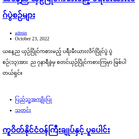
ဂ်ပွဲစဉ်များ
admin
October 23, 2022
ယနေ့ည ယှဉ်ပြိုင်ကစားမည့် ပရီးမီးယားလိဂ်ပြိုင်ပွဲ ပွဲ
စဉ်(၁၃)အား ည ၇နာရီခွဲမှ စတင်ယှဉ်ပြိုင်ကစားကြမှာ ဖြစ်ပါ
တယ်ရှင်။
ပြည်သူ့အကျိုးပြု
သတင်း
ကူဝိတ်နိုင်ငံဝန်ကြီးချုပ်နှင့် ပူပေါင်း