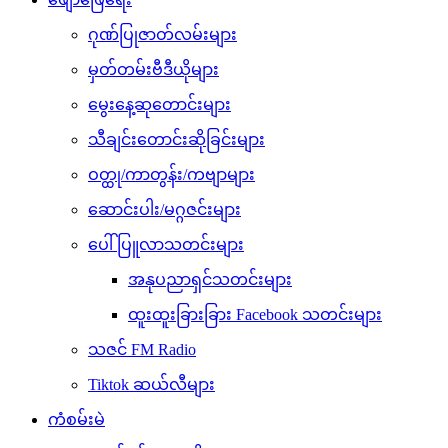
ဂုဏ်ပြုဇာတ်လမ်းများ
မှတ်တမ်းဗီဒီယိုများ
မွေးနေ့ဆုတောင်းများ
သီချင်းတောင်းဆိုခြင်းများ
ဝတ္ထု/ကာတွန်း/ကဗျာများ
ဆောင်းပါး/မဂ္ဂဇင်းများ
ပေါ်ပြူလာသတင်းများ
အနုပညာရှင်သတင်းများ
ထူးထူးခြားခြား Facebook သတင်းများ
သဇင် FM Radio
Tiktok ဆယ်လီများ
ကံစမ်းမဲ