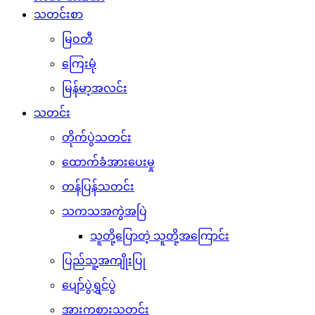
သတင်းစာ
မြဝတီ
ကြေးမုံ
မြန်မာ့အလင်း
သတင်း
တိုက်ပွဲသတင်း
ထောက်ခံအားပေးမှု
တန်ပြန်သတင်း
သကသအကွဲအပြဲ
သူတို့ပြောတဲ့ သူတို့အကြောင်း
ပြည်သူ့အကျိုးပြု
ပျော်ပွဲရွှင်ပွဲ
အားကစားသတင်း