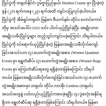
ပြိုင်ပွဲကို တရုတ်နိုင်ငံ၊ ဂွမ်ဇူးပြည်နယ်၊ Huishui County မှာ ပြီးခဲ့တဲ့
ဇွန် (၂၁) ရက်ကနေ (၂၃) ရက်အထိ ကျင်းပပြုလုပ်ခဲ့ပါတယ်။
ပြိုင်ပွဲကို အိမ်ရှင်တရုတ်၊ မြန်မာ၊ ဗီယက်နမ်၊ ထိုင်း၊ ဟောင်ကောင်
တိုမှ အသင်းပေါင်း (၁၁) သင်း ပါဝင်ယှဥ်ပြိုင်ခဲ့ပြီး အမျိုးသား၊
အမျိုးသမီးပြိုင်ပွဲများ ထည့်သွင်းကျင်းပခဲ့ကြောင်း သိရပါတယ်။
ပြိုင်ပွဲကို ဝင်ရောက်ယှဥ်ပြိုင်ခဲ့တဲ့ မြန်မာအမျိုးသမီးပိုက်ကျော်
ခြင်းအသင်းဟာ (၄) ယောက်တွဲအမျိုးအစား (Women Quadrant
Event) မှာ ရွှေတံဆိပ်၊ (၃) ယောက်တွဲအမျိုးအစား (Women Regu
Event) မှာ ကြေးတံဆိပ်ဆုတွေ ရရှိခဲ့တာဖြစ်ကြောင်း သိရပါ
တယ်။ မြန်မာအမျိုးသမီးပိုက်ကျော်ခြင်းအသင်းဟာ (၄) ယောက်
တွဲအမျိုးအစားမှာ တရုတ်၊ ထိုင်း၊ လာအို၊ Guishou (တရုတ်)
အသင်းတွေနဲ့ ပတ်လည်ယှဥ်ပြိုင်ကစားခဲ့ရပြီး (၄) ပွဲစလုံးအနိုင်ရ
ရှိကာ ရွှေတံဆိပ်ဆု ရရှိခဲ့တာဖြစ်ကြောင်း သိရပါတယ်။ မြန်မာ