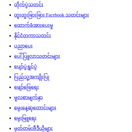
တိုက်ပွဲသတင်း
ထူးထူးခြားခြား Facebook သတင်းများ
ထောက်ခံအားပေးမှု
နိုင်ငံတကာသတင်း
ပညာပေး
ပေါ်ပြူလာသတင်းများ
ပျော်ပွဲရွှင်ပွဲ
ပြည်သူ့အကျိုးပြု
ဖျော်ဖြေရေး
မူလစာမျက်နှာ
မွေးနေ့ဆုတောင်းများ
မွေးမြူရေး
မှတ်တမ်းဗီဒီယိုများ