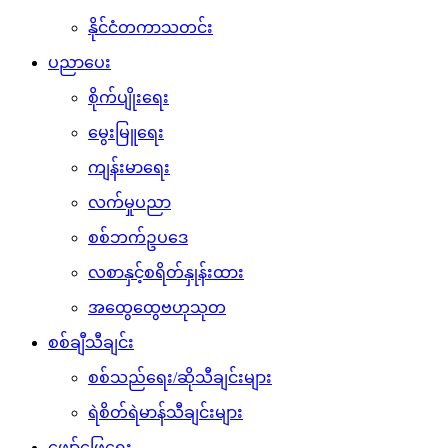
နိုင်ငံတကာသတင်း
ပညာပေး
စိုက်ပျိုးရေး
မွေးမြူရေး
ကျန်းမာရေး
လက်မှုပညာ
စစ်ဘက်ဥပဒေ
လစာနှင့်စရိတ်နှုန်းထား
အထွေထွေဗဟုသုတ
စစ်ချီသီချင်း
စစ်သည်ရေး/ဆိုသီချင်းများ
ရဲစိတ်ရဲမာန်သီချင်းများ
ဖျော်ဖြေရေး