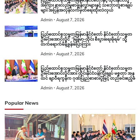
ပြည်ထောင်စုသမ္မတမြန်မာနိုင်ငံတော်နှင့် ထိုင်းနိုင်ငံတို့
အကြား နားလည်မှုစာချွန်လွှာများနှင့် သဘောတူစာချုပ်
များ အပြန်အလှန်လက်မှတ်ရေးထိုးလဲလှယ်
Admin
August 7, 2026
ပြည်ထောင်စုသမ္မတမြန်မာနိုင်ငံတော် နိုင်ငံတော်သမ္မတ
ဦးမင်းအောင်လှိုင် “မြန်မာ-ထိုင်း စီးပွားရေးဖိုရမ်” သို့
တက်ရောက်မိန့်ခွန်းပြောကြား
Admin
August 7, 2026
ပြည်ထောင်စုသမ္မတမြန်မာနိုင်ငံတော် နိုင်ငံတော်သမ္မတ
ဦးမင်းအောင်လှိုင်အား ထိုင်းနိုင်ငံဝန်ကြီးချုပ် မစ္စတာ အနု
ထင် ချာဝီရကွန်က ဂုဏ်ပြုညစာစားပွဲဖြင့် တည်ခင်းဧည့်ခံ
Admin
August 7, 2026
Popular News