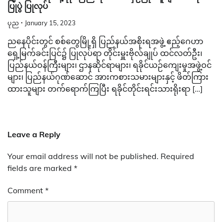
ပြုပွဲ ပြုလုပ်
ပုည
January 15, 2023
ညနေပိုင်းတွင် စစ်တွေမြို့ရှိ ပြည်နယ်အစိုးရအဖွဲ့ ဧည့်ဂေဟာ
ရှေ့မြက်ခင်းပြင်၌ ပြုလုပ်ရာ တိုင်းမှူးဗိုလ်ချုပ် ထင်လတ်ဦး၊
ပြည်နယ်ဝန်ကြီးများ၊ ဌာနဆိုင်ရာများ၊ ရခိုင်ယဉ်ကျေးမှုအဖွဲ့ဝင်
များ၊ ပြည်နယ်ဂုဏ်ဆောင် အားကစားသမားများနှင့် ဖိတ်ကြား
ထားသူများ တက်ရောက်ကြပြီး ရခိုင်တိုင်းရင်းသားရိုးရာ […]
Leave a Reply
Your email address will not be published.
Required
fields are marked
*
Comment
*