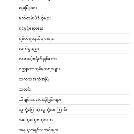
မွေးမြူရေး
မှတ်တမ်းဗီဒီယိုများ
ရင်ဖွင့်ဆွေးနွေး
ရဲစိတ်ရဲမန်သီချင်းများ
လက်မှုပညာ
လစာနှင့်စရိတ်နှုန်းထား
ဝတ္ထု/ကာတွန်း/ကဗျာများ
သကသအကွဲအပြဲ
သတင်း
သီချင်းတောင်းဆိုခြင်းများ
သူတို့ပြောတဲ့ သူတို့အကြောင်း
အထွေထွေဗဟုသုတ
အနုပညာရှင်သတင်းများ