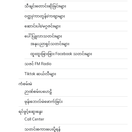
သီချင်းတောင်းဆိုခြင်းများ
ဝတ္ထု/ကာတွန်း/ကဗျာများ
ဆောင်းပါး/မဂ္ဂဇင်းများ
ပေါ်ပြူလာသတင်းများ
အနုပညာရှင်သတင်းများ
ထူးထူးခြားခြား Facebook သတင်းများ
သဇင် FM Radio
Tiktok ဆယ်လီများ
ကံစမ်းမဲ
ဉာဏ်စမ်းပဟေဠိ
ဖုန်းဘေလ်မဲဖောက်ခြင်း
ရင်ဖွင့်ဆွေးနွေး
Call Center
သတင်းစကားပေးပို့ရန်