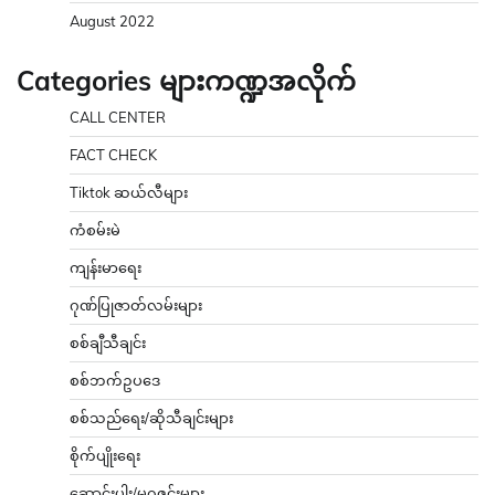
August 2022
Categories များကဏ္ဍအလိုက်
CALL CENTER
FACT CHECK
Tiktok ဆယ်လီများ
ကံစမ်းမဲ
ကျန်းမာရေး
ဂုဏ်ပြုဇာတ်လမ်းများ
စစ်ချီသီချင်း
စစ်ဘက်ဥပဒေ
စစ်သည်ရေး/ဆိုသီချင်းများ
စိုက်ပျိုးရေး
ဆောင်းပါး/မဂ္ဂဇင်းများ