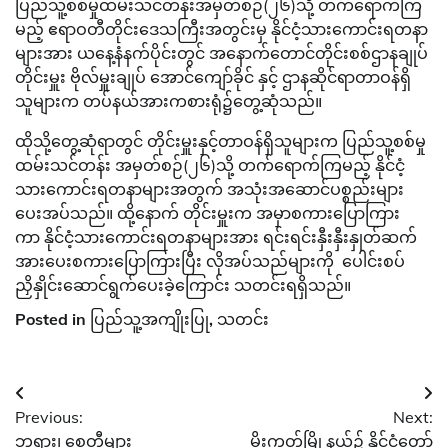
ပြည်သူ့စစ်မှုထမ်းသင်တန်းအမှတ်စဉ်(၂၆)သို့ တက်ရောက်ကြ
မည့် ဧရာဝတီတိုင်းဒေသကြီးအတွင်းမှ နိုင်ငံ့သားကောင်းရတနာ
များအား ယနေ့နံနက်ပိုင်းတွင် အနောက်တောင်တိုင်းစစ်ဌာနချုပ်
တိုင်းမှူး ဗိုလ်မှူးချုပ် အောင်ကျော်ခိုင် နှင့် ဌာနဆိုင်ရာတာဝန်ရှိ
သူများက တပ်နယ်အားကစားရုံ၌တွေ့ဆုံသည်။
ထိုသို့တွေ့ဆုံရာတွင် တိုင်းမှူးနှင့်တာဝန်ရှိသူများက ပြည်သူ့စစ်မှု
ထမ်းသင်တန်း အမှတ်စဉ်(၂၆)သို့ တက်ရောက်ကြမည့် နိုင်ငံ့
သားကောင်းရတနာများအတွက် အသုံးအဆောင်ပစ္စည်းများ
ပေးအပ်သည်။ ထို့နောက် တိုင်းမှူးက အမှာစကားပြောကြား
ကာ နိုင်ငံ့သားကောင်းရတနာများအား ရင်းရင်းနှီးနှီးနှုတ်ဆက်
အားပေးစကားပြောကြားပြီး လိုအပ်သည်များကို ပေါင်းစပ်
ညှိနှိုင်း‌ဆောင်ရွက်ပေးခဲ့ကြောင်း သတင်းရရှိသည်။
Posted in
ပြည်သူ့အကျိုးပြု
,
သတင်း
Post
Previous:
Next:
navigation
ဘုရား၊ စေတီများ
မိုးကုတ်မြို့နယ်၌ နိုင်ငံတော်