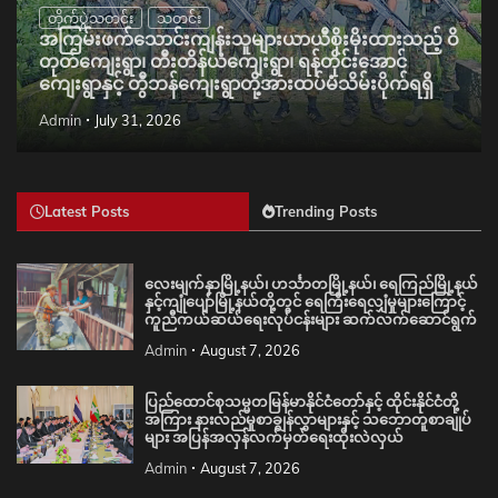
တိုက်ပွဲသတင်း
သတင်း
အကြမ်းဖက်သောင်းကျန်းသူများယာယီစိုးမိုးထားသည့် ဝိ
တုတ်ကျေးရွာ၊ တီးတိန်ယံကျေးရွာ၊ ရန်တိုင်းအောင်
ကျေးရွာနှင့် တွီဘန်ကျေးရွာတို့အားထပ်မံသိမ်းပိုက်ရရှိ
Admin
July 31, 2026
Latest Posts
Trending Posts
လေးမျက်နှာမြို့နယ်၊ ဟင်္သာတမြို့နယ်၊ ရေကြည်မြို့နယ်
နှင့်ကျုံပျော်မြို့နယ်တို့တွင် ရေကြီးရေလျှံမှုများကြောင့်
ကူညီကယ်ဆယ်ရေးလုပ်ငန်းများ ဆက်လက်ဆောင်ရွက်
Admin
August 7, 2026
ပြည်ထောင်စုသမ္မတမြန်မာနိုင်ငံတော်နှင့် ထိုင်းနိုင်ငံတို့
အကြား နားလည်မှုစာချွန်လွှာများနှင့် သဘောတူစာချုပ်
များ အပြန်အလှန်လက်မှတ်ရေးထိုးလဲလှယ်
Admin
August 7, 2026