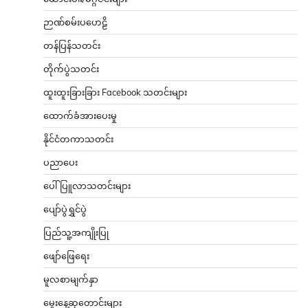
ဉာဏ်စမ်းပဟေဠိ
တန်ပြန်သတင်း
တိုက်ပွဲသတင်း
ထူးထူးခြားခြား Facebook သတင်းများ
ထောက်ခံအားပေးမှု
နိုင်ငံတကာသတင်း
ပညာပေး
ပေါ်ပြူလာသတင်းများ
ပျော်ပွဲရွှင်ပွဲ
ပြည်သူ့အကျိုးပြု
ဖျော်ဖြေရေး
မူလစာမျက်နှာ
မွေးနေ့ဆုတောင်းများ