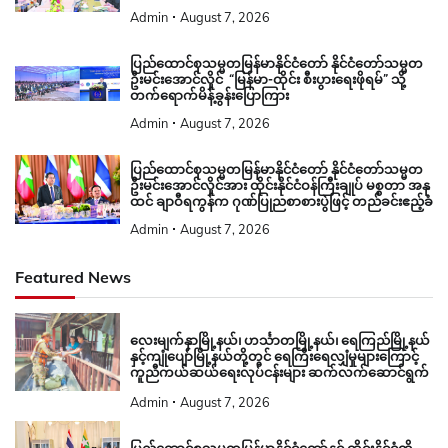
Admin
August 7, 2026
ပြည်ထောင်စုသမ္မတမြန်မာနိုင်ငံတော် နိုင်ငံတော်သမ္မတ
ဦးမင်းအောင်လှိုင် “မြန်မာ-ထိုင်း စီးပွားရေးဖိုရမ်” သို့
တက်ရောက်မိန့်ခွန်းပြောကြား
Admin
August 7, 2026
ပြည်ထောင်စုသမ္မတမြန်မာနိုင်ငံတော် နိုင်ငံတော်သမ္မတ
ဦးမင်းအောင်လှိုင်အား ထိုင်းနိုင်ငံဝန်ကြီးချုပ် မစ္စတာ အနု
ထင် ချာဝီရကွန်က ဂုဏ်ပြုညစာစားပွဲဖြင့် တည်ခင်းဧည့်ခံ
Admin
August 7, 2026
Featured News
လေးမျက်နှာမြို့နယ်၊ ဟင်္သာတမြို့နယ်၊ ရေကြည်မြို့နယ်
နှင့်ကျုံပျော်မြို့နယ်တို့တွင် ရေကြီးရေလျှံမှုများကြောင့်
ကူညီကယ်ဆယ်ရေးလုပ်ငန်းများ ဆက်လက်ဆောင်ရွက်
Admin
August 7, 2026