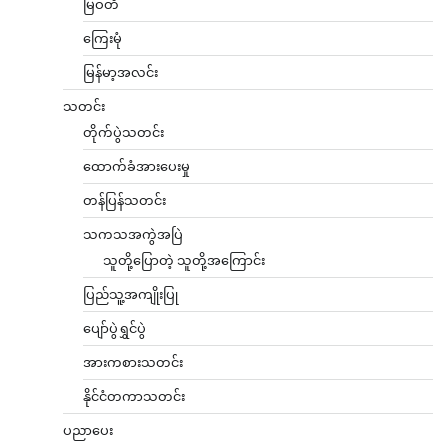
မြဝတီ
ကြေးမုံ
မြန်မာ့အလင်း
သတင်း
တိုက်ပွဲသတင်း
ထောက်ခံအားပေးမှု
တန်ပြန်သတင်း
သကသအကွဲအပြဲ
သူတို့ပြောတဲ့ သူတို့အကြောင်း
ပြည်သူ့အကျိုးပြု
ပျော်ပွဲရွှင်ပွဲ
အားကစားသတင်း
နိုင်ငံတကာသတင်း
ပညာပေး