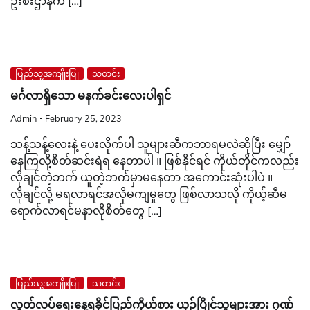
ဦးစီးဌာနက […]
ပြည်သူ့အကျိုးပြု
သတင်း
မင်္ဂလာရှိသော မနက်ခင်းလေးပါရှင်
Admin
February 25, 2023
သန့်သန့်လေးနဲ့ ပေးလိုက်ပါ သူများဆီကဘာရမလဲဆိုပြီး မျှော်
နေကြလို့စိတ်ဆင်းရဲရ နေတာပါ ။ ဖြစ်နိုင်ရင် ကိုယ်တိုင်ကလည်း
လိုချင်တဲ့ဘက် ယူတဲ့ဘက်မှာမနေတာ အကောင်းဆုံးပါပဲ ။
လိုချင်လို့ မရလာရင်အလိုမကျမှုတွေ ဖြစ်လာသလို ကိုယ့်ဆီမ
ရောက်လာရင်မနာလိုစိတ်တွေ […]
ပြည်သူ့အကျိုးပြု
သတင်း
လွတ်လပ်ရေးနေ့ရခိုင်ပြည်ကိုယ်စား ယှဉ်ပြိုင်သူများအား ဂုဏ်