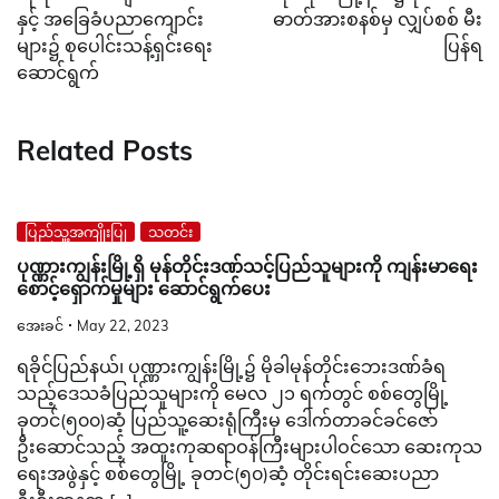
နှင့် အခြေခံပညာကျောင်း
ဓာတ်အားစနစ်မှ လျှပ်စစ် မီး
များ၌ စုပေါင်းသန့်ရှင်းရေး
ပြန်ရ
ဆောင်ရွက်
Related Posts
ပြည်သူ့အကျိုးပြု
သတင်း
ပုဏ္ဏားကျွန်းမြို့ရှိ မုန်တိုင်းဒဏ်သင့်ပြည်သူများကို ကျန်းမာရေး
စောင့်ရှောက်မှုများ ဆောင်ရွက်ပေး
အေးခင်
May 22, 2023
ရခိုင်ပြည်နယ်၊ ပုဏ္ဏားကျွန်းမြို့၌ မိုခါမုန်တိုင်းဘေးဒဏ်ခံရ
သည့်ဒေသခံပြည်သူများကို မေလ ၂၁ ရက်တွင် စစ်တွေမြို့
ခုတင်(၅၀၀)ဆံ့ ပြည်သူ့ဆေးရုံကြီးမှ ဒေါက်တာခင်ခင်ဇော်
ဦးဆောင်သည့် အထူးကုဆရာဝန်ကြီးများပါဝင်သော ဆေးကုသ
ရေးအဖွဲနှင့် စစ်တွေမြို့ ခုတင်(၅၀)ဆံ့ တိုင်းရင်းဆေးပညာ