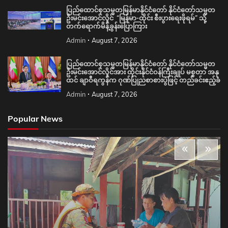
ပြည်ထောင်စုသမ္မတမြန်မာနိုင်ငံတော် နိုင်ငံတော်သမ္မတ
ဦးမင်းအောင်လှိုင် “မြန်မာ-ထိုင်း စီးပွားရေးဖိုရမ်” သို့
တက်ရောက်မိန့်ခွန်းပြောကြား
Admin
August 7, 2026
ပြည်ထောင်စုသမ္မတမြန်မာနိုင်ငံတော် နိုင်ငံတော်သမ္မတ
ဦးမင်းအောင်လှိုင်အား ထိုင်းနိုင်ငံဝန်ကြီးချုပ် မစ္စတာ အနု
ထင် ချာဝီရကွန်က ဂုဏ်ပြုညစာစားပွဲဖြင့် တည်ခင်းဧည့်ခံ
Admin
August 7, 2026
Popular News