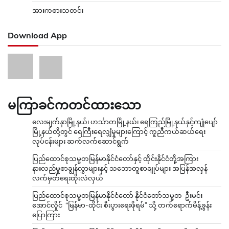
အားကစားသတင်း
Download App
မကြာခင်ကတင်ထားသော
လေးမျက်နှာမြို့နယ်၊ ဟင်္သာတမြို့နယ်၊ ရေကြည်မြို့နယ်နှင့်ကျုံပျော်
မြို့နယ်တို့တွင် ရေကြီးရေလျှံမှုများကြောင့် ကူညီကယ်ဆယ်ရေး
လုပ်ငန်းများ ဆက်လက်ဆောင်ရွက်
ပြည်ထောင်စုသမ္မတမြန်မာနိုင်ငံတော်နှင့် ထိုင်းနိုင်ငံတို့အကြား
နားလည်မှုစာချွန်လွှာများနှင့် သဘောတူစာချုပ်များ အပြန်အလှန်
လက်မှတ်ရေးထိုးလဲလှယ်
ပြည်ထောင်စုသမ္မတမြန်မာနိုင်ငံတော် နိုင်ငံတော်သမ္မတ ဦးမင်း
အောင်လှိုင် “မြန်မာ-ထိုင်း စီးပွားရေးဖိုရမ်” သို့ တက်ရောက်မိန့်ခွန်း
ပြောကြား