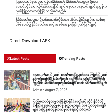
ပြည်ထောင်စုသမ္မတမြန်မာနိုင်ငံတော် နိုင်ငံတော်သမ္မတ ဦးမင်း
အောင်လှိုင်အား ထိုင်းနိုင်ငံဝန်ကြီးချုပ် မစ္စတာ အနုထင် ချာဝီရကွန်က
ဂုဏ်ပြုညစာစားပွဲဖြင့် တည်ခင်းဧည့်ခံ
နိုင်ငံတော်သမ္မတ ဦးမင်းအောင်လှိုင်အား ထိုင်းဝန်ကြီးချုပ်က အစိုးရ
အိမ်တော်၌ နိုင်ငံတော်အဆင့် အခမ်းအနားဖြင့် ဂုဏ်ပြုကြိုဆို
Direct Download APK
Latest Posts
Trending Posts
လေးမျက်နှာမြို့နယ်၊ ဟင်္သာတမြို့နယ်၊ ရေကြည်မြို့နယ်
နှင့်ကျုံပျော်မြို့နယ်တို့တွင် ရေကြီးရေလျှံမှုများကြောင့်
ကူညီကယ်ဆယ်ရေးလုပ်ငန်းများ ဆက်လက်ဆောင်ရွက်
Admin
August 7, 2026
ပြည်ထောင်စုသမ္မတမြန်မာနိုင်ငံတော်နှင့် ထိုင်းနိုင်ငံတို့
အကြား နားလည်မှုစာချွန်လွှာများနှင့် သဘောတူစာချုပ်
များ အပြန်အလှန်လက်မှတ်ရေးထိုးလဲလှယ်