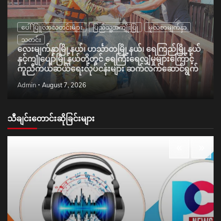
ပေါ်ပြူလာသတင်းများ
ပြည်သူ့အကျိုးပြု
မူလစာမျက်နှာ
သတင်း
လေးမျက်နှာမြို့နယ်၊ ဟင်္သာတမြို့နယ်၊ ရေကြည်မြို့နယ်
နှင့်ကျုံပျော်မြို့နယ်တို့တွင် ရေကြီးရေလျှံမှုများကြောင့်
ကူညီကယ်ဆယ်ရေးလုပ်ငန်းများ ဆက်လက်ဆောင်ရွက်
Admin
August 7, 2026
သီချင်းတောင်းဆိုခြင်းများ