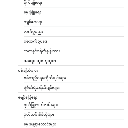
စိုက်ပျိုးရေး
မွေးမြူရေး
ကျန်းမာရေး
လက်မှုပညာ
စစ်ဘက်ဥပဒေ
လစာနှင့်စရိတ်နှုန်းထား
အထွေထွေဗဟုသုတ
စစ်ချီသီချင်း
စစ်သည်ရေး/ဆိုသီချင်းများ
ရဲစိတ်ရဲမာန်သီချင်းများ
ဖျော်ဖြေရေး
ဂုဏ်ပြုဇာတ်လမ်းများ
မှတ်တမ်းဗီဒီယိုများ
မွေးနေ့ဆုတောင်းများ