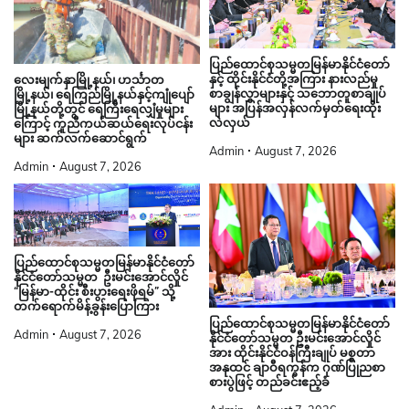
ပြည်ထောင်စုသမ္မတမြန်မာနိုင်ငံတော်
နှင့် ထိုင်းနိုင်ငံတို့အကြား နားလည်မှု
လေးမျက်နှာမြို့နယ်၊ ဟင်္သာတ
စာချွန်လွှာများနှင့် သဘောတူစာချုပ်
မြို့နယ်၊ ရေကြည်မြို့နယ်နှင့်ကျုံပျော်
များ အပြန်အလှန်လက်မှတ်ရေးထိုး
မြို့နယ်တို့တွင် ရေကြီးရေလျှံမှုများ
လဲလှယ်
ကြောင့် ကူညီကယ်ဆယ်ရေးလုပ်ငန်း
များ ဆက်လက်ဆောင်ရွက်
Admin
August 7, 2026
Admin
August 7, 2026
ပြည်ထောင်စုသမ္မတမြန်မာနိုင်ငံတော်
နိုင်ငံတော်သမ္မတ ဦးမင်းအောင်လှိုင်
“မြန်မာ-ထိုင်း စီးပွားရေးဖိုရမ်” သို့
တက်ရောက်မိန့်ခွန်းပြောကြား
ပြည်ထောင်စုသမ္မတမြန်မာနိုင်ငံတော်
Admin
August 7, 2026
နိုင်ငံတော်သမ္မတ ဦးမင်းအောင်လှိုင်
အား ထိုင်းနိုင်ငံဝန်ကြီးချုပ် မစ္စတာ
အနုထင် ချာဝီရကွန်က ဂုဏ်ပြုညစာ
စားပွဲဖြင့် တည်ခင်းဧည့်ခံ