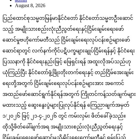
August 8, 2026
ပြည်ထောင်စုသမ္မတမြန်မာနိုင်ငံတော် နိုင်ငံတော်သမ္မတဦးဆောင်
သည့် အမျိုးသားစည်းလုံးညီညွတ်ရေးနှင့်ငြိမ်းချမ်းရေးဖော်
ဆောင်မှုဗဟိုကော်မတီသည် ငြိမ်းချမ်းရေးလုပ်ငန်းစဉ်များဖော်
ဆောင်ရာတွင် လက်နက်ကိုင်ပဋိပက္ခများချုပ်ငြိမ်းရန်နှင့် နိုင်ငံရေး
ပြဿနာကို နိုင်ငံရေးနည်းဖြင့် ဖြေရှင်းရန် အထူးလိုအပ်သည်ဟု
ယုံကြည်ပြီး နိုင်ငံတော်ဖွံ့ဖြိုးတိုးတက်ရေးနှင့် တည်ငြိမ်အေးချမ်း
ရေးတို့အတွက် ငြိမ်းချမ်းရေးလုပ်ငန်းစဉ်များအား အကောင်
အထည်ဖော်ဆောင်ရွက်နိုင်ရန်အတွက် ကြိုတင်ကန့်သတ်ချက်များ
မထားသည့် ဆွေးနွေးပွဲများပြုလုပ်နိုင်ရန် ကြေညာချက်အမှတ်
၁/၂၀၂၆ ဖြင့် ၂၁-၄-၂၀၂၆ တွင် ကမ်းလှမ်း ဖိတ်ခေါ်ခဲ့သည်။
ထိုသို့ဖိတ်ခေါ်ချက်အရ အမျိုးသားစည်းလုံးညီညွတ်ရေးနှင့်
ငြိမ်းချမ်းရေးဖော်ဆောင်မှုညှိနှိုင်းရေးကော်မတီနှင့် ရှမ်းပြည်