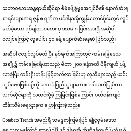
သဘာဝဘေးအန္တရာယ်ဆိုင်ရာ စီမံခန့်ခွဲမှုအေဂျင်စီ၏ နောက်ဆုံးရ
စာရင်းများအရ ဇွန် ၈ ရက်က မင်ဒါနာအိုကျွန်းတောင်ပိုင်းတွင် လှုပ်
ခတ်ခဲ့သော ရစ်ချ်တာစကေး ၇ ဒသမ ၈ ပြင်းအားရှိ အဆိုပါ
ငလျင်ကြောင့် လူပေါင်း ၄၀ ခန့် ပျောက်ဆုံးနေဆဲ ဖြစ်သည်။
အဆိုပါ ငလျင်လှုပ်ခတ်ပြီး နှစ်ရက်အကြာတွင် ကမ်းခြေဒေသ
အချို့၌ ကမ်းခြေဧရိယာသည် မီတာ ၂၀၀ ခန့်အထိ ပိုမိုကျယ်ပြန့်
လာခဲ့ပြီး ကမ်းရိုးတန်း မြင့်တက်လာခြင်းဟု လူသိများသည့် ယင်း
ဘူမိဗေဒဖြစ်စဉ်ကို ဒေသခံပြည်သူများက စတင်သတိပြုမိကာ
သက်ဆိုင်ရာကို သတင်းပို့ခဲ့ကြခြင်းဖြစ်ကြောင်း ပတ်ဝန်းကျင်
ထိန်းသိမ်းရေးဌာနက ပြောကြားခဲ့သည်။
Cotabato Trench အမည်ရှိ သမုဒ္ဒရာကြမ်းပြင် ချိုင့်ဝှမ်းဒေသ
ရွေ့လျားမှုကြောင့် ဆာရန်ဂါနီ နှင့် ဒါဗာအို အိုဆီဒန်တယ်ပြည်နယ်