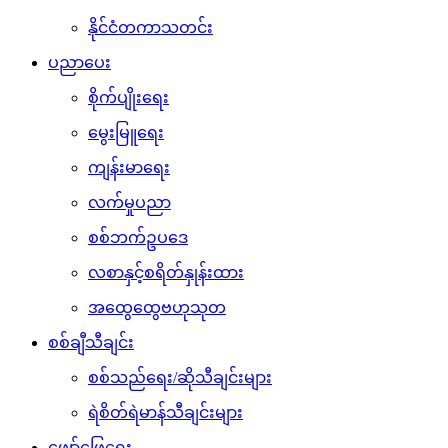
နိုင်ငံတကာသတင်း
ပညာပေး
စိုက်ပျိုးရေး
မွေးမြူရေး
ကျန်းမာရေး
လက်မှုပညာ
စစ်ဘက်ဥပဒေ
လစာနှင့်စရိတ်နှုန်းထား
အထွေထွေဗဟုသုတ
စစ်ချီသီချင်း
စစ်သည်ရေး/ဆိုသီချင်းများ
ရဲစိတ်ရဲမာန်သီချင်းများ
ဖျော်ဖြေရေး