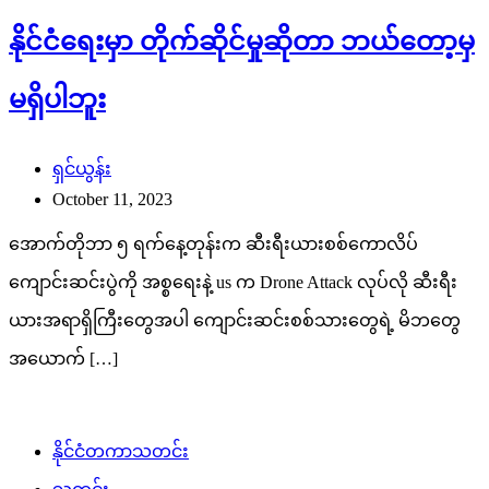
နိုင်ငံရေးမှာ တိုက်ဆိုင်မှုဆိုတာ ဘယ်တော့မှ
မရှိပါဘူး
ရှင်ယွန်း
October 11, 2023
အောက်တိုဘာ ၅ ရက်နေ့တုန်းက ဆီးရီးယားစစ်ကောလိပ်
ကျောင်းဆင်းပွဲကို အစ္စရေးနဲ့ us က Drone Attack လုပ်လို ဆီးရီး
ယားအရာရှိကြီးတွေအပါ ကျောင်းဆင်းစစ်သားတွေရဲ့ မိဘတွေ
အယောက် […]
နိုင်ငံတကာသတင်း