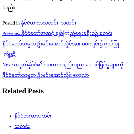
သည်။
Posted in
နိုင်ငံတကာသတင်း
,
သတင်း
Post
Previous:
နိုင်ငံတော်အဆင့် ချစ်ကြည်ရေးခရီးစဉ် စတင်၊
navigation
နိုင်ငံတော်သမ္မတ ဦးမင်းအောင်လှိုင်အား ပေကျင်း၌ ဂုဏ်ပြု
ကြိုဆို
Next:
တရုတ်နိုင်ငံ၏ အာကာသနည်းပညာ အောင်မြင်မှုများကို
နိုင်ငံတော်သမ္မတ ဦးမင်းအောင်လှိုင် လေ့လာ
Related Posts
နိုင်ငံတကာသတင်း
သတင်း