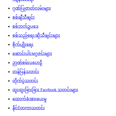
ဂုဏ်ပြုဇာတ်လမ်းများ
စစ်ချီသီချင်း
စစ်ဘက်ဥပဒေ
စစ်သည်ရေး/ဆိုသီချင်းများ
စိုက်ပျိုးရေး
ဆောင်းပါး/မဂ္ဂဇင်းများ
ဉာဏ်စမ်းပဟေဠိ
တန်ပြန်သတင်း
တိုက်ပွဲသတင်း
ထူးထူးခြားခြား Facebook သတင်းများ
ထောက်ခံအားပေးမှု
နိုင်ငံတကာသတင်း