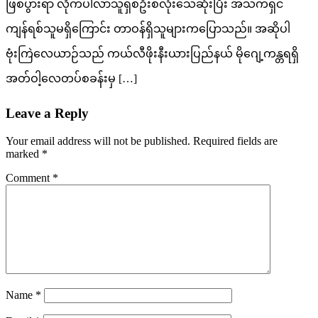
ဖြစ်ပွားရာ လိုက်ပါလာသူရှစ်ဦးစလုံးသေဆုံးပြီး အသက်ရှင်
ကျန်ရစ်သူမရှိကြောင်း တာဝန်ရှိသူများကပြောသည်။ အဆိုပါ
ဗုံးကြဲလေယာဉ်သည် ကယ်လီဖိုးနီးယားပြည်နယ် မိုဂျေ့ကန္တရရှိ
အတ်ဝါ့လေတပ်စခန်းမှ […]
Leave a Reply
Your email address will not be published.
Required fields are
marked
*
Comment
*
Name
*