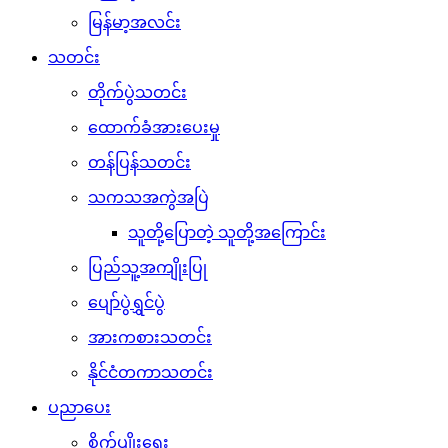
မြန်မာ့အလင်း
သတင်း
တိုက်ပွဲသတင်း
ထောက်ခံအားပေးမှု
တန်ပြန်သတင်း
သကသအကွဲအပြဲ
သူတို့ပြောတဲ့ သူတို့အကြောင်း
ပြည်သူ့အကျိုးပြု
ပျော်ပွဲရွှင်ပွဲ
အားကစားသတင်း
နိုင်ငံတကာသတင်း
ပညာပေး
စိုက်ပျိုးရေး