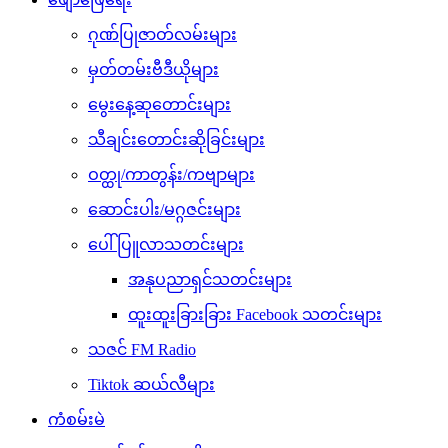
ဂုဏ်ပြုဇာတ်လမ်းများ
မှတ်တမ်းဗီဒီယိုများ
မွေးနေ့ဆုတောင်းများ
သီချင်းတောင်းဆိုခြင်းများ
ဝတ္ထု/ကာတွန်း/ကဗျာများ
ဆောင်းပါး/မဂ္ဂဇင်းများ
ပေါ်ပြူလာသတင်းများ
အနုပညာရှင်သတင်းများ
ထူးထူးခြားခြား Facebook သတင်းများ
သဇင် FM Radio
Tiktok ဆယ်လီများ
ကံစမ်းမဲ