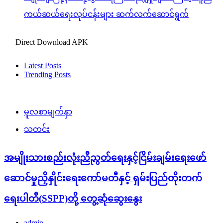
ကယ်ဆယ်ရေးလုပ်ငန်းများ ဆက်လက်ဆောင်ရွက်
Direct Download APK
Latest Posts
Trending Posts
မူလစာမျက်နှာ
သတင်း
အမျိုးသားစည်းလုံးညီညွတ်ရေးနှင့်ငြိမ်းချမ်းရေးဖော်
ဆောင်မှုညှိနှိုင်းရေးကော်မတီနှင့် ရှမ်းပြည်တိုးတက်
ရေးပါတီ(SSPP)တို့ တွေ့ဆုံဆွေးနွေး
admin