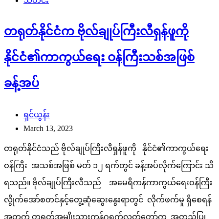
သတင်း
တရုတ်နိုင်ငံက ဗိုလ်ချုပ်ကြီးလီရှန်ဖူကို
နိုင်ငံ၏ကာကွယ်ရေး ဝန်ကြီးသစ်အဖြစ်
ခန့်အပ်
ရှင်ယွန်း
March 13, 2023
တရုတ်နိုင်ငံသည် ဗိုလ်ချုပ်ကြီးလီရှန်ဖူကို နိုင်ငံ၏ကာကွယ်ရေး
ဝန်ကြီး အသစ်အဖြစ် မတ် ၁၂ ရက်တွင် ခန့်အပ်လိုက်ကြောင်း သိ
ရသည်။ ဗိုလ်ချုပ်ကြီးလီသည် အမေရိကန်ကာကွယ်ရေးဝန်ကြီး
လွိုက်အော်စတင်နှင့်တွေ့ဆုံဆွေးနွေးရာတွင် လိုက်ဖက်မှု ရှိစေရန်
အတွက် တရုတ်အမျိုးသားကွန်ဂရက်လွှတ်တော်က အတည်ပြု