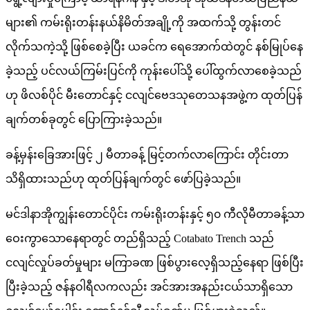
များ၏ ကမ်းရိုးတန်းနယ်နိမိတ်အချို့ကို အထက်သို့ တွန်းတင်
လိုက်သကဲ့သို့ ဖြစ်စေခဲ့ပြီး ယခင်က ရေအောက်ထဲတွင် နစ်မြုပ်နေ
ခဲ့သည့် ပင်လယ်ကြမ်းပြင်ကို ကုန်းပေါ်သို့ ပေါ်ထွက်လာစေခဲ့သည်
ဟု ဖိလစ်ပိုင် မီးတောင်နှင့် ငလျင်ဗေဒသုတေသနအဖွဲ့က ထုတ်ပြန်
ချက်တစ်ခုတွင် ပြောကြားခဲ့သည်။
ခန့်မှန်းခြေအားဖြင့် ၂ မီတာခန့် မြင့်တက်လာကြောင်း တိုင်းတာ
သိရှိထားသည်ဟု ထုတ်ပြန်ချက်တွင် ဖော်ပြခဲ့သည်။
မင်ဒါနာအိုကျွန်းတောင်ပိုင်း ကမ်းရိုးတန်းနှင့် ၅၀ ကီလိုမီတာခန့်သာ
ဝေးကွာသောနေရာတွင် တည်ရှိသည့် Cotabato Trench သည်
ငလျင်လှုပ်ခတ်မှုများ မကြာခဏ ဖြစ်ပွားလေ့ရှိသည့်နေရာ ဖြစ်ပြီး
ပြီးခဲ့သည့် ဇန်နဝါရီလကလည်း အင်အားအနည်းငယ်သာရှိသော