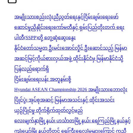
အမျိုးသားစည်းလုံးညီညွတ်ရေးနှင့်ငြိမ်းချမ်းရေးဖော်
ဆောင်မှုညှိနှိုင်းရေးကော်မတီနှင့် ရှမ်းပြည်တိုးတက် ရေး
ပါတီ(SSPP)တို့ တွေ့ဆုံဆွေးနွေး
နိုင်ငံတော်သမ္မတ ဦးမင်းအောင်လှိုင် ဦးဆောင်သည့် မြန်မာ
အဆင့်မြင့်ကိုယ်စားလှယ်အဖွဲ့ ထိုင်းနိုင်ငံမှ မြန်မာနိုင်ငံသို့
ပြန်လည်ရောက်ရှိ
ငြိမ်းချမ်းရေးပန်း အတူနမ်းစို့
Hyundai ASEAN Championship 2026 အမျိုးသားဘောလုံး
ပြိုင်ပွဲ၊ အုပ်စုအဆင့် မြန်မာအသင်းနှင့် ထိုင်းအသင်း
ယှဉ်ပြိုင်မှု တိုက်ရိုက်ထုတ်လွှင့်မည်
လေးမျက်နှာမြို့နယ်၊ ဟင်္သာတမြို့နယ်၊ ရေကြည်မြို့နယ်နှင့်
ကျုံပျော်မြို့နယ်တို့တွင် ရေကြီးရေလျှံမှုများကြောင့် ကူညီ