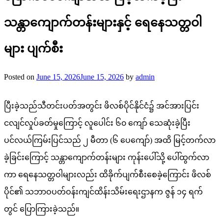
သန္တာကျောက်တန်းများနှင့် ရေနေသတ္တဝါ
များ ပျက်စီး
Posted on
June 15, 2026
June 15, 2026
by
admin
ပြီးခဲ့သည်သီတင်းပတ်အတွင်း ဖိလစ်ပိုင်နိုင်ငံ၌ အင်အားပြင်း
ငလျင်လှုပ်ခတ်မှုကြောင့် လူပေါင်း ၆၀ ကျော် သေဆုံးခဲ့ပြီး
ပင်လယ်ကြမ်းပြင်သည် ၂ မီတာ (၆ ပေကျော်) အထိ မြင့်တက်လာ
ခဲ့ခြင်းကြောင့် သန္တာကျောက်တန်းများ ကုန်းပေါ်သို့ ပေါ်ထွက်လာ
ကာ ရေနေသတ္တဝါများလည်း ထိခိုက်ပျက်စီးစေခဲ့ကြောင်း ဖိလစ်
ပိုင်၏ သဘာဝပတ်ဝန်းကျင်ထိန်းသိမ်းရေးဌာနက ဇွန် ၁၄ ရက်
တွင် ပြောကြားခဲ့သည်။