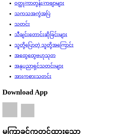
ဝတ္ထု/ကာတွန်း/ကဗျာများ
သကသအကွဲအပြဲ
သတင်း
သီချင်းတောင်းဆိုခြင်းများ
သူတို့ပြောတဲ့ သူတို့အကြောင်း
အထွေထွေဗဟုသုတ
အနုပညာရှင်သတင်းများ
အားကစားသတင်း
Download App
မကြာခင်ကတင်ထားသော