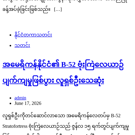
ခန့်အပ်ခဲ့ခြင်းဖြစ်သည်။ […]
နိုင်ငံတကာသတင်း
သတင်း
အမေရိကန်နိုင်ငံ၏ B-52 ဗုံးကြဲလေယာဉ်
ပျက်ကျမှုဖြစ်ပွား လူရှစ်ဦးသေဆုံး
admin
June 17, 2026
လူရှစ်ဦးကိုတင်ဆောင်လာသော အမေရိကန်လေတပ်မှ B-52
Stratofortress ဗုံးကြဲလေယာဉ်သည် ဇွန်လ ၁၅ ရက်တွင်ပျက်ကျမှု