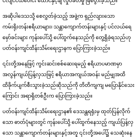
ငလျင်ငယ်ပေါင်း ထောင်နှင့်ချီ လှုပ်ခတ်မှု ဖြစ်ပွားခဲ့သည်။
အဆိုပါဒေသသို့ စေလွှတ်ခဲ့သည့် အဖွဲ့က ရှည်လျားသော
ကမ်းရိုးတန်းဧရိယာများ၊ သန္တာကျောက်တန်းများနှင့် ပင်လယ်ရေ
မှော်ခင်းများ ကုန်းပေါ်သို့ ပေါ်ထွက်နေသည်ကို တွေ့ရှိခဲ့ရသည်ဟု
ပတ်ဝန်းကျင်ထိန်းသိမ်းရေးဌာနက ပြောကြားခဲ့သည်။
၎င်းတို့အနေဖြင့် ကွင်းဆင်းစစ်ဆေးရမည့် ဧရိယာပမာဏမှာ
အလွန်ကျယ်ပြန့်လှသဖြင့် ဧရိယာအကျယ်အဝန်း မည်မျှအထိ
ထိခိုက်ပျက်စီးသွားခဲ့သည်ဆိုသည်ကို တိတိကျကျ မပြောနိုင်သေး
ကြောင်း အရာရှိတစ်ဦးက ပြောကြားခဲ့သည်။
ပတ်ဝန်းကျင်ထိန်းသိမ်းရေးဌာန၏ ဒေသန္တရရုံးမှ ထုတ်ပြန်လိုက်
သော ဓာတ်ပုံများတွင် ကုန်းပေါ်သို့ ပေါ်ထွက်နေသည့် ကျယ်ပြန့်လှ
သော သန္တာကျောက်တန်းများနှင့်အတူ ၎င်းတို့အပေါ်၌ သေဆုံးနေ