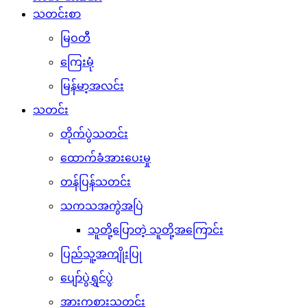
သတင်းစာ
မြဝတီ
ကြေးမုံ
မြန်မာ့အလင်း
သတင်း
တိုက်ပွဲသတင်း
ထောက်ခံအားပေးမှု
တန်ပြန်သတင်း
သကသအကွဲအပြဲ
သူတို့ပြောတဲ့ သူတို့အကြောင်း
ပြည်သူ့အကျိုးပြု
ပျော်ပွဲရွှင်ပွဲ
အားကစားသတင်း