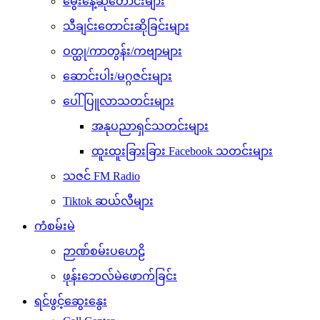
မွေးနေ့ဆုတောင်းများ
သီချင်းတောင်းဆိုခြင်းများ
ဝတ္ထု/ကာတွန်း/ကဗျာများ
ဆောင်းပါး/မဂ္ဂဇင်းများ
ပေါ်ပြူလာသတင်းများ
အနုပညာရှင်သတင်းများ
ထူးထူးခြားခြား Facebook သတင်းများ
သဇင် FM Radio
Tiktok ဆယ်လီများ
ကံစမ်းမဲ
ဉာဏ်စမ်းပဟေဠိ
ဖုန်းဘေလ်မဲဖောက်ခြင်း
ရင်ဖွင့်ဆွေးနွေး