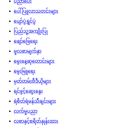
ပညာပေး
ပေါ်ပြူလာသတင်းများ
ပျော်ပွဲရွှင်ပွဲ
ပြည်သူ့အကျိုးပြု
ဖျော်ဖြေရေး
မူလစာမျက်နှာ
မွေးနေ့ဆုတောင်းများ
မွေးမြူရေး
မှတ်တမ်းဗီဒီယိုများ
ရင်ဖွင့်ဆွေးနွေး
ရဲစိတ်ရဲမန်သီချင်းများ
လက်မှုပညာ
လစာနှင့်စရိတ်နှုန်းထား