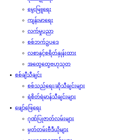
မွေးမြူရေး
ကျန်းမာရေး
လက်မှုပညာ
စစ်ဘက်ဥပဒေ
လစာနှင့်စရိတ်နှုန်းထား
အထွေထွေဗဟုသုတ
စစ်ချီသီချင်း
စစ်သည်ရေး/ဆိုသီချင်းများ
ရဲစိတ်ရဲမာန်သီချင်းများ
ဖျော်ဖြေရေး
ဂုဏ်ပြုဇာတ်လမ်းများ
မှတ်တမ်းဗီဒီယိုများ