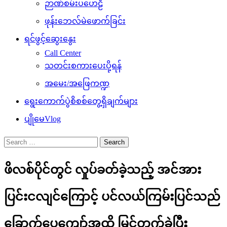
ဉာဏ်စမ်းပဟေဠိ
ဖုန်းဘေလ်မဲဖောက်ခြင်း
ရင်ဖွင့်ဆွေးနွေး
Call Center
သတင်းစကားပေးပို့ရန်
အမေး/အဖြေကဏ္ဍ
ရွေးကောက်ပွဲစိစစ်တွေ့ရှိချက်များ
ပျိုမေVlog
Search
for:
ဖိလစ်ပိုင်တွင် လှုပ်ခတ်ခဲ့သည့် အင်အား
ပြင်းငလျင်ကြောင့် ပင်လယ်ကြမ်းပြင်သည်
ခြောက်ပေကျော်အထိ မြင့်တက်ခဲ့ပြီး