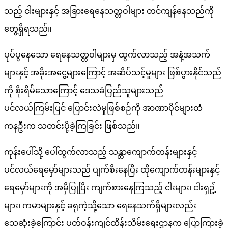
သည့် ငါးများနှင့် အခြားရေနေသတ္တဝါများ တင်ကျန်နေသည်ကို
တွေ့ရှိရသည်။
ပုပ်ပွနေသော ရေနေသတ္တဝါများမှ ထွက်လာသည့် အနံ့အသက်
များနှင့် အခိုးအငွေ့များကြောင့် အဆိပ်သင့်မှုများ ဖြစ်ပွားနိုင်သည်
ကို စိုးရိမ်သောကြောင့် ဒေသခံပြည်သူများသည်
ပင်လယ်ကြမ်းပြင် ပြောင်းလဲမှုဖြစ်စဉ်ကို အာဏာပိုင်များထံ
ကနဦးက သတင်းပို့ခဲ့ကြခြင်း ဖြစ်သည်။
ကုန်းပေါ်သို့ ပေါ်ထွက်လာသည့် သန္တာကျောက်တန်းများနှင့်
ပင်လယ်ရေမှော်များသည် ပျက်စီးနေပြီး ထိုကျောက်တန်းများနှင့်
ရေမှော်များကို အမှီပြုပြီး ကျက်စားနေကြသည့် ငါးများ၊ ငါးရှဥ့်
များ၊ ကမာများနှင့် ခရုကဲ့သို့သော ရေနေသက်ရှိများလည်း
သေဆုံးခဲ့ကြောင်း ပတ်ဝန်းကျင်ထိန်းသိမ်းရေးဌာနက ပြောကြားခဲ့