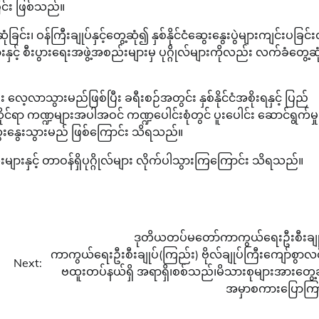
ြင်း ဖြစ်သည်။
င်း၊ ဝန်ကြီးချုပ်နှင့်တွေ့ဆုံ၍ နှစ်နိုင်ငံဆွေးနွေးပွဲများကျင်းပခြင်းတ
ှင့် စီးပွားရေးအဖွဲ့အစည်းများမှ ပုဂ္ဂိုလ်များကိုလည်း လက်ခံတွေ့ဆု
ာသွားမည်ဖြစ်ပြီး ခရီးစဉ်အတွင်း နှစ်နိုင်ငံအစိုးရနှင့် ပြည်
ုင်ရာ ကဏ္ဍများအပါအဝင် ကဏ္ဍပေါင်းစုံတွင် ပူးပေါင်း ဆောင်ရွက်မှု
၍ ဆွေးနွေးသွားမည် ဖြစ်ကြောင်း သိရသည်။
းများနှင့် တာဝန်ရှိပုဂ္ဂိုလ်များ လိုက်ပါသွားကြကြောင်း သိရသည်။
ဒုတိယတပ်မတော်ကာကွယ်ရေးဦးစီးချု
ကာကွယ်ရေးဦးစီးချုပ်(ကြည်း) ဗိုလ်ချုပ်ကြီးကျော်စွာလင
Next:
ဗထူးတပ်နယ်ရှိ အရာရှိ၊စစ်သည်၊မိသားစုများအားတွေ့ဆ
အမှာစကားပြောကြ