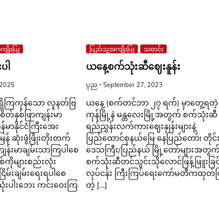
ျိုးပြု
ပြည်သူ့အကျိုးပြု
သတင်း
းပါ
ယနေ့စက်သုံးဆီဈေးနူန်း
 2025
ပုည
September 27, 2023
 ရှိကြကုန်သော လူနတ်ဗြ
ယနေ့ (စက်တင်ဘာ ၂၇ ရက်) မှာတွေ့ရတဲ့ 
်စိတ်နှစ်ဖြာကျန်းမာ
ကုန်မြို့နဲ မန္တလေးမြို့အတွက် စက်သုံးဆီ
မာနိုင်ငံကြီးအေး
ရည်ညွှန်းလက်ကားဈေးနှုန်းများနဲ့
် ဆုံးဖွံဖြိုးတိုးတက်
ပြည်ထောင်စုနယ်မြေ နေပြည်တော်၊ တိုင်
ျန်းမာချမ်းသာကြပါစေ
ဒေသကြီး/ပြည်နယ် မြို့တော်များအတွက
်ကိုများစည်းလုံး
စက်သုံးဆီတင်သွင်းသိုလောင်ဖြန့်ဖြူးခြင
ြိမ်းချမ်းရေးရပါစေ
လုပ်ငန်း ကြီးကြပ်ရေးကော်မတီကထုတ်ပ
ံးပါးဘေး ကင်းဝေးကြ
တဲ့ […]