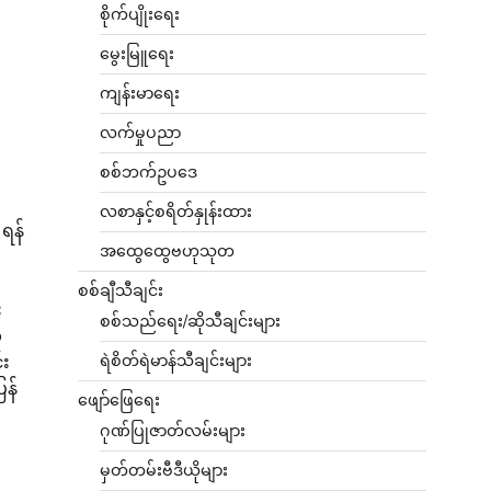
စိုက်ပျိုးရေး
မွေးမြူရေး
ကျန်းမာရေး
လက်မှုပညာ
စစ်ဘက်ဥပဒေ
လစာနှင့်စရိတ်နှုန်းထား
ရန်
အထွေထွေဗဟုသုတ
စစ်ချီသီချင်း
း
စစ်သည်ရေး/ဆိုသီချင်းများ
်
ရဲစိတ်ရဲမာန်သီချင်းများ
်း
ြန်
ဖျော်ဖြေရေး
ဂုဏ်ပြုဇာတ်လမ်းများ
မှတ်တမ်းဗီဒီယိုများ