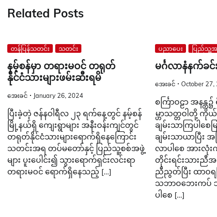
Related Posts
တန်ပြန်သတင်း
သတင်း
ပညာပေး
ပြည်သူ့အက
နမ့်စန်မှာ တရားမဝင် တရုတ်
မင်္ဂလာနံနက်ခင်
နိုင်ငံသားများဖမ်းဆီးရမိ
အေးခင်
October 27,
အေးခင်
January 26, 2024
စင်္ကြာဝဠာ အနန္တ၌
ပြီးခဲ့တဲ့ ဇန်နဝါရီလ ၂၃ ရက်နေ့တွင် နမ့်စန်
မ္ဟာသတ္တဝါတို့ ကိုယ
မြို့နယ်ရှိ ကျေးရွာများ အနီးဝန်းကျင်တွင်
ချမ်းသာကြပါစေမြန်
တရုတ်နိုင်ငံသားများရောက်ရှိနေကြောင်း
ချမ်းသာယာပြီး အမြန
သတင်းအရ တပ်မတော်နှင့် ပြည်သူ့စစ်အဖွဲ့
လာပါစေ အားလုံးက
များ ပူးပေါင်း၍ သွားရောက်ရှင်းလင်းရာ
တိုင်းရင်းသားညီအစ
တရားမဝင် ရောက်ရှိနေသည့် […]
ညီညွတ်ပြီး ထာဝရင
သဘာဝဘေးကပ် သု
ပါစေ […]