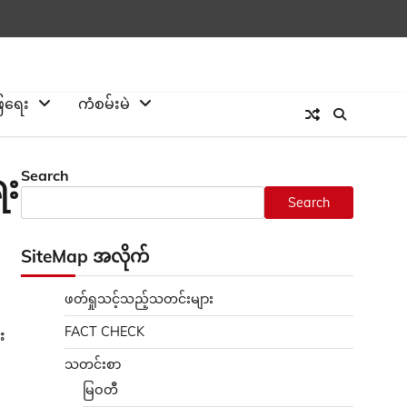
ြေရေး
ကံစမ်းမဲ
Search
ေး
Search
SiteMap အလိုက်
ဖတ်ရှုသင့်သည့်သတင်းများ
FACT CHECK
း
သတင်းစာ
မြဝတီ