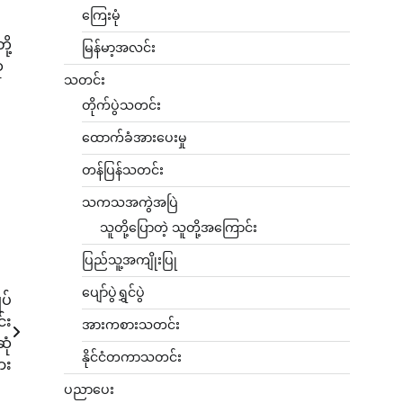
ကြေးမုံ
ို့
မြန်မာ့အလင်း
ံ
သတင်း
တိုက်ပွဲသတင်း
ထောက်ခံအားပေးမှု
တန်ပြန်သတင်း
သကသအကွဲအပြဲ
သူတို့ပြောတဲ့ သူတို့အကြောင်း
ပြည်သူ့အကျိုးပြု
ပျော်ပွဲရွှင်ပွဲ
ပ်
်း
အားကစားသတင်း
ုံ
နိုင်ငံတကာသတင်း
ား
ပညာပေး