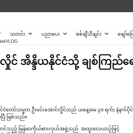
သတင်း
ပညာပေး
စစ်ချီသီချင်း
ဖျော်ဖ
ိုမေVLOG
ုင် အိန္ဒိယနိုင်ငံသို့ ချစ်ကြည်ရ
 နိုင်ငံတော်သမ္မတ ဦးမင်းအောင်လှိုင်သည် ယနေ့(မေ ၃၀ ရက်) နံနက်ပိုင်
ာပြီ ဖြစ်သည်။
းဆောင်သည့် မြန်မာကိုယ်စားလှယ်အဖွဲ့သည် အထူးလေယာဉ်ဖြင့်