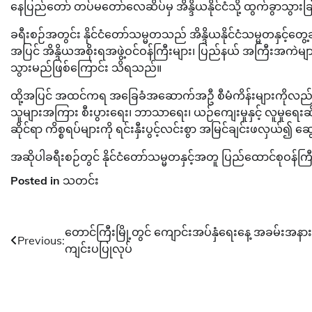
နေပြည်တော် တပ်မတော်လေဆိပ်မှ အိန္ဒိယနိုင်ငံသို့ ထွက်ခွာသွားခ
ခရီးစဉ်အတွင်း နိုင်ငံတော်သမ္မတသည် အိန္ဒိယနိုင်ငံသမ္မတနှင့်တွေ့ဆုံခြ
အပြင် အိန္ဒိယအစိုးရအဖွဲ့ဝင်ဝန်ကြီးများ၊ ပြည်နယ် အကြီးအကဲများန
သွားမည်ဖြစ်ကြောင်း သိရသည်။
ထို့အပြင် အထင်ကရ အခြေခံအဆောက်အဦ စီမံကိန်းများကိုလည်း လေ့လ
သူများအကြား စီးပွားရေး၊ ဘာသာရေး၊ ယဉ်ကျေးမှုနှင့် လူမှုရေးဆိ
ဆိုင်ရာ ကိစ္စရပ်များကို ရင်းနှီးပွင့်လင်းစွာ အမြင်ချင်းဖလှယ်
အဆိုပါခရီးစဉ်တွင် နိုင်ငံတော်သမ္မတနှင့်အတူ ပြည်ထောင်စုဝန်ကြီ
Posted in
သတင်း
Post
တောင်ကြီးမြို့တွင် ကျောင်းအပ်နှံရေးနေ့ အခမ်းအနား
Previous:
ကျင်းပပြုလုပ်
navigation