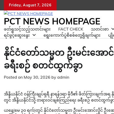
Skip
Friday, August 7, 2026
to
content
PCT NEWS HOMEPAGE
ဖတ်ရှုသင့်သည့်သတင်းများ
FACT CHECK
သတင်းစာ
ရင်ဖွင့်ဆွေးနွေး
ရွေးကောက်ပွဲစိစစ်တွေ့ရှိချက်များ
ပျ
နိုင်ငံတော်သမ္မတ ဦးမင်းအောင်လှိ
ခရီးစဉ် စတင်ထွက်ခွာ
Posted on
May 30, 2026
by
admin
အိန္ဒိယနိုင်ငံ ဝန်ကြီးချုပ်ရှရီ နာရန်ဒရာ မိုဒီ၏ ဖိတ်ကြားချက်အရ
တွင် အိန္ဒိယနိုင်ငံသို့ တရားဝင်ချစ်ကြည်ရေး ခရီးစဉ် စတင်ထွက်ခွ
ယနေ့(မေ ၃၀ ရက်)တွင် နိုင်ငံတော်သမ္မတ ဦးမင်းအောင်လှိုင် ဦ