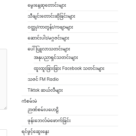
မွေးနေ့ဆုတောင်းများ
သီချင်းတောင်းဆိုခြင်းများ
ဝတ္ထု/ကာတွန်း/ကဗျာများ
ဆောင်းပါး/မဂ္ဂဇင်းများ
ပေါ်ပြူလာသတင်းများ
အနုပညာရှင်သတင်းများ
ထူးထူးခြားခြား Facebook သတင်းများ
သဇင် FM Radio
Tiktok ဆယ်လီများ
ကံစမ်းမဲ
ဉာဏ်စမ်းပဟေဠိ
ဖုန်းဘေလ်မဲဖောက်ခြင်း
ရင်ဖွင့်ဆွေးနွေး