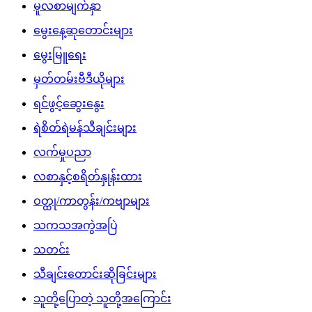
မူလစာမျက်နှာ
မွေးနေ့ဆုတောင်းများ
မွေးမြူရေး
မှတ်တမ်းဗီဒီယိုများ
ရင်ဖွင့်ဆွေးနွေး
ရဲစိတ်ရဲမန်သီချင်းများ
လက်မှုပညာ
လစာနှင့်စရိတ်နှုန်းထား
ဝတ္ထု/ကာတွန်း/ကဗျာများ
သကသအကွဲအပြဲ
သတင်း
သီချင်းတောင်းဆိုခြင်းများ
သူတို့ပြောတဲ့ သူတို့အကြောင်း