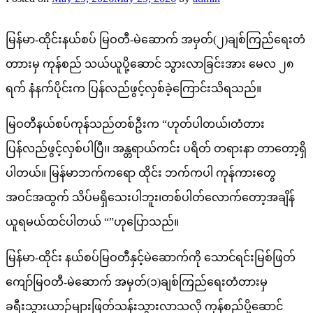
မြန်မာ-ထိုင်းနယ်စပ် မြဝတီ-မဲဆောက် အမှတ်(၂)ချစ်ကြည်ရေးတံ
တာားမှ ကုန်စည် သယ်ယူပို့ဆောင် သွားလာခြင်းအား မေလ ၂၈
ရက်​ နံနက်ပိုင်းက ပြန်လည်ဖွင့်လှစ်ခဲ့​ကြောင်းသိရသည်။
မြဝတီနယ်စပ်ကုန်သည်တစ်ဦးက “ဟုတ်ပါတယ်၊တံတား
ပြန်လည်ဖွင့်လှစ်ပါပြီ၊၊ အန္တရာယ်ကင်း ပရိတ် တရားနာ တာ​တော့ရှိ
ပါတယ်။ မြန်မာဘက်ကရော ထိုင်း ဘက်ကပါ ကုန်ကား​တွေ
အဝင်အထွက် သိပ်မရှိ​သေးပါဘူး၊တစ်ပါတ်​လောက်​တော့အချိန်
ယူရမယ်ထင်ပါတယ် “”ဟုပြောသည်။
မြန်မာ-ထိုင်း နယ်စပ်မြဝတီနှင့်မဲဆောက်ကို သောင်ရင်းမြစ်ဖြတ် ​
ကျော်မြဝတီ-မဲဆောက် အမှတ်(၁)ချစ်ကြည်ရေးတံတားမှ
ခရီးသွားယာဉ်များဖြတ်သန်းသွားလာသလို ကုန်စည်ပို့ဆောင်