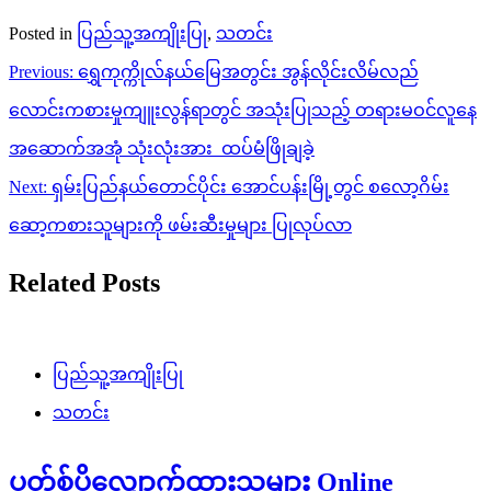
Posted in
ပြည်သူ့အကျိုးပြု
,
သတင်း
Post
Previous:
ရွှေကုက္ကိုလ်နယ်မြေအတွင်း အွန်လိုင်းလိမ်လည်
navigation
လောင်းကစားမှုကျူးလွန်ရာတွင် အသုံးပြုသည့် တရားမဝင်လူနေ
အဆောက်အအုံ သုံးလုံးအား ထပ်မံဖြိုချခဲ့
Next:
ရှမ်းပြည်နယ်တောင်ပိုင်း အောင်ပန်းမြို့တွင် စလော့ဂိမ်း
ဆော့ကစားသူများကို ဖမ်းဆီးမှုများ ပြုလုပ်လာ
Related Posts
ပြည်သူ့အကျိုးပြု
သတင်း
ပတ်စ်ပို့လျှောက်ထားသူများ Online