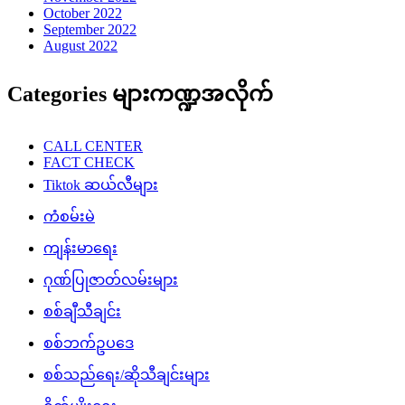
October 2022
September 2022
August 2022
Categories များကဏ္ဍအလိုက်
CALL CENTER
FACT CHECK
Tiktok ဆယ်လီများ
ကံစမ်းမဲ
ကျန်းမာရေး
ဂုဏ်ပြုဇာတ်လမ်းများ
စစ်ချီသီချင်း
စစ်ဘက်ဥပဒေ
စစ်သည်ရေး/ဆိုသီချင်းများ