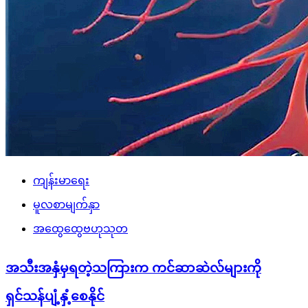
ကျန်းမာရေး
မူလစာမျက်နှာ
အထွေထွေဗဟုသုတ
အသီးအနှံမှရတဲ့သကြားက ကင်ဆာဆဲလ်များကို
ရှင်သန်ပျံ့နှံ့စေနိုင်