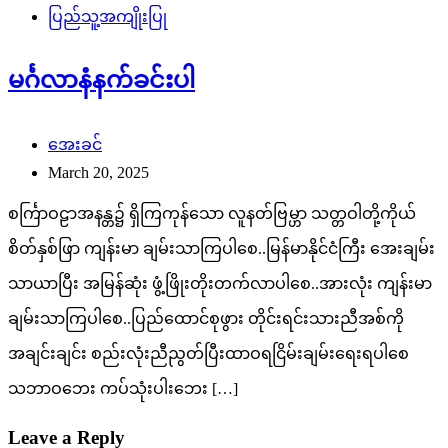
ပြည်သူ့အကျိုးပြု
မင်္ဂလာနံနက်ခင်းပါ
အေးခင်
March 20, 2025
စင်္ကြာဝဠာအနန္တ၌ ရှိကြကုန်သော လူနတ်ဗြမ္ဟာ သတ္တဝါတို့ကိုယ်
စိတ်နှစ်ဖြာ ကျန်းမာ ချမ်းသာကြပါစေ..မြန်မာနိုင်ငံကြီး အေးချမ်း
သာယာပြီး အမြန်ဆုံး ဖွံ့ဖြိုးတိုးတက်လာပါစေ..အားလုံး ကျန်းမာ
ချမ်းသာကြပါစေ..ပြည်ထောင်စုဖွား တိုင်းရင်းသားညီအစ်ကို
အချင်းချင်း စည်းလုံးညီညွတ်ပြီးထာဝရငြိမ်းချမ်းရေးရပါစေ
သဘာဝဘေး ကပ်သုံးပါးဘေး […]
Leave a Reply