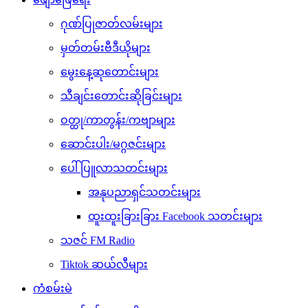
ဂုဏ်ပြုဇာတ်လမ်းများ
မှတ်တမ်းဗီဒီယိုများ
မွေးနေ့ဆုတောင်းများ
သီချင်းတောင်းဆိုခြင်းများ
ဝတ္ထု/ကာတွန်း/ကဗျာများ
ဆောင်းပါး/မဂ္ဂဇင်းများ
ပေါ်ပြူလာသတင်းများ
အနုပညာရှင်သတင်းများ
ထူးထူးခြားခြား Facebook သတင်းများ
သဇင် FM Radio
Tiktok ဆယ်လီများ
ကံစမ်းမဲ