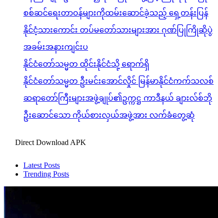
စစ်ဆင်ရေးတာဝန်များကိုထမ်းဆောင်ခဲ့သည့် ရှေ့တန်းပြန်
နိုင်ငံ့သားကောင်း တပ်မတော်သားများအား ဂုဏ်ပြုကြိုဆိုပွဲ
အခမ်းအနားကျင်းပ
နိုင်ငံတော်သမ္မတ ထိုင်းနိုင်ငံသို့ ရောက်ရှိ
နိုင်ငံတော်သမ္မတ ဦးမင်းအောင်လှိုင် မြန်မာနိုင်ငံကက်သလစ်
ဆရာတော်ကြီးများအဖွဲ့ချုပ်၏ဥက္ကဋ္ဌ ကာဒီနယ် ချားလ်စ်ဘို
ဦးဆောင်သော ကိုယ်စားလှယ်အဖွဲ့အား လက်ခံတွေ့ဆုံ
Direct Download APK
Latest Posts
Trending Posts