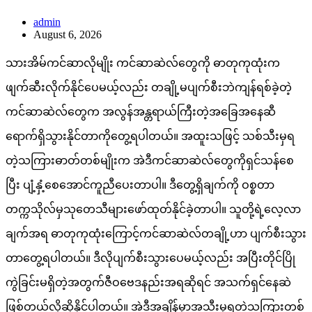
admin
August 6, 2026
သားအိမ်ကင်ဆာလိုမျိုး ကင်ဆာဆဲလ်တွေကို ဓာတုကုထုံးက
ဖျက်ဆီးလိုက်နိုင်ပေမယ့်လည်း တချို့မပျက်စီးဘဲကျန်ရစ်ခဲ့တဲ့
ကင်ဆာဆဲလ်တွေက အလွန်အန္တရာယ်ကြီးတဲ့အခြေအနေဆီ
ရောက်ရှိသွားနိုင်တာကိုတွေ့ရပါတယ်။ အထူးသဖြင့် သစ်သီးမှရ
တဲ့သကြားဓာတ်တစ်မျိုးက အဲဒီကင်ဆာဆဲလ်တွေကိုရှင်သန်စေ
ပြီး ပျံ့နှံ့စေအောင်ကူညီပေးတာပါ။ ဒီတွေ့ရှိချက်ကို ဝစ္စတာ
တက္ကသိုလ်မှသုတေသီများဖော်ထုတ်နိုင်ခဲ့တာပါ။ သူတို့ရဲ့လေ့လာ
ချက်အရ ဓာတုကုထုံးကြောင့်ကင်ဆာဆဲလ်တချို့ဟာ ပျက်စီးသွား
တာတွေ့ရပါတယ်။ ဒီလိုပျက်စီးသွားပေမယ့်လည်း အပြီးတိုင်ပြို
ကွဲခြင်းမရှိတဲ့အတွက်ဇီဝဗေဒနည်းအရဆိုရင် အသက်ရှင်နေဆဲ
ဖြစ်တယ်လို့ဆိုနိုင်ပါတယ်။ အဲဒီအချိန်မှာအသီးမှရတဲ့သကြားတစ်