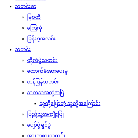
သတင်းစာ
မြဝတီ
ကြေးမုံ
မြန်မာ့အလင်း
သတင်း
တိုက်ပွဲသတင်း
ထောက်ခံအားပေးမှု
တန်ပြန်သတင်း
သကသအကွဲအပြဲ
သူတို့ပြောတဲ့ သူတို့အကြောင်း
ပြည်သူ့အကျိုးပြု
ပျော်ပွဲရွှင်ပွဲ
အားကစားသတင်း