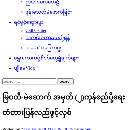
ဉာဏ်စမ်းပဟေဠိ
ဖုန်းဘေလ်မဲဖောက်ခြင်း
ရင်ဖွင့်ဆွေးနွေး
Call Center
သတင်းစကားပေးပို့ရန်
အမေး/အဖြေကဏ္ဍ
ရွေးကောက်ပွဲစိစစ်တွေ့ရှိချက်များ
ပျိုမေVlog
Search
for:
မြဝတီ-မဲဆောက် အမှတ် (၂)ကုန်စည်ပို့ရေး
တံတားပြန်လည်ဖွင့်လှစ်
Posted on
May 29, 2026
May 29, 2026
by
admin