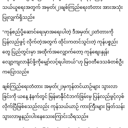
သယ်ယူရေးအတွက် အမှတ်(၂)ချစ်ကြည်ရေးတံတား အားအသုံး
ပြုလျှက်ရှိသည်။
“ကုန်စည်ပို့ဆောင်ရေးမှာအရေးပါတဲ့ ဒီအမှတ်(၂)တံတားကို
ပြန်လည်ဖွင့် လိုက်တဲ့အတွက် ထိုင်းကတင်သွင်းတဲ့ ကုန်ပစ္စည်း
တွေ ပြည်တွင်းမှာ အထိုက်အ​လျှောက်​တော့ ကုန်​စျေးနှုန်း​
လျော့ကျလာနိုင်​ဖို့ကို​မျှော်လင့်ရပါတယ်”ဟု မြဝတီဒေသခံတစ်ဦး
ကပြောသည်။
ချစ်ကြည်ရေးတံတား အမှတ်(၂)မှကုန်တင်ယာဉ်များ သွားလာ
ခြင်းကို ယနေ့ နံနက်တွင် မြန်မာန်ိုင်ငံဘက်ခြမ်းမှ ပြန်လည်ဖွင့်လှစ်
လိုက်ပြီဖြစ်​သေည်လည်း ကုန်သယ်ယာဉ် ကားကြီးများ ဖြတ်သန်း
သွားလာမှုနည်းပါး​နေ​သေး​ကြောင်းသိရသည်။