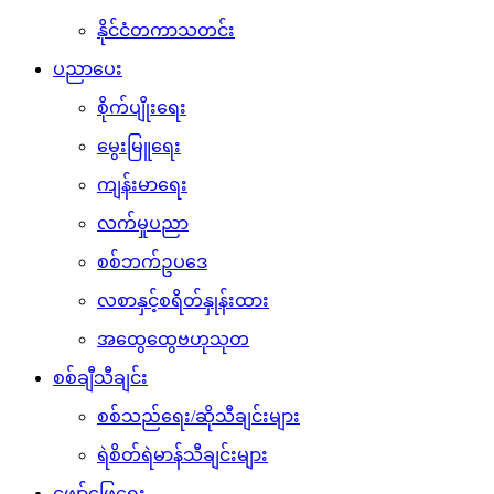
နိုင်ငံတကာသတင်း
ပညာပေး
စိုက်ပျိုးရေး
မွေးမြူရေး
ကျန်းမာရေး
လက်မှုပညာ
စစ်ဘက်ဥပဒေ
လစာနှင့်စရိတ်နှုန်းထား
အထွေထွေဗဟုသုတ
စစ်ချီသီချင်း
စစ်သည်ရေး/ဆိုသီချင်းများ
ရဲစိတ်ရဲမာန်သီချင်းများ
ဖျော်ဖြေရေး