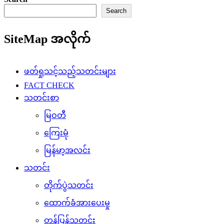
Search
SiteMap အလိုက်
ဖတ်ရှုသင့်သည့်သတင်းများ
FACT CHECK
သတင်းစာ
မြဝတီ
ကြေးမုံ
မြန်မာ့အလင်း
သတင်း
တိုက်ပွဲသတင်း
ထောက်ခံအားပေးမှု
တန်ပြန်သတင်း