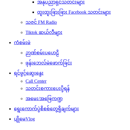
အနုပညာရှင်သတင်းများ
ထူးထူးခြားခြား Facebook သတင်းများ
သဇင် FM Radio
Tiktok ဆယ်လီများ
ကံစမ်းမဲ
ဉာဏ်စမ်းပဟေဠိ
ဖုန်းဘေလ်မဲဖောက်ခြင်း
ရင်ဖွင့်ဆွေးနွေး
Call Center
သတင်းစကားပေးပို့ရန်
အမေး/အဖြေကဏ္ဍ
ရွေးကောက်ပွဲစိစစ်တွေ့ရှိချက်များ
ပျိုမေVlog