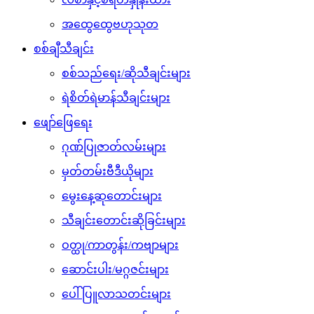
အထွေထွေဗဟုသုတ
စစ်ချီသီချင်း
စစ်သည်ရေး/ဆိုသီချင်းများ
ရဲစိတ်ရဲမာန်သီချင်းများ
ဖျော်ဖြေရေး
ဂုဏ်ပြုဇာတ်လမ်းများ
မှတ်တမ်းဗီဒီယိုများ
မွေးနေ့ဆုတောင်းများ
သီချင်းတောင်းဆိုခြင်းများ
ဝတ္ထု/ကာတွန်း/ကဗျာများ
ဆောင်းပါး/မဂ္ဂဇင်းများ
ပေါ်ပြူလာသတင်းများ