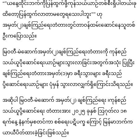
“”ယ​နေ့ထိုင်းဘက်ကိုပြန်ထွက်ဖို့ကုန်သယ်ယာဉ်တစ်စီးရှိပါတယ်၊ခု
ထိ​တော့ပြန်ထွက်လာတာမ​တွေရ​သေးပါဘူး”” ဟု
အမှတ်(၂)ချစ်ကြည်​ရေးတံတားတွင်တာဝန်ထမ်း​ဆောင်​နေသူတစ်
ဦးက​ပြောသည်။
မြဝတီ-မဲဆောက်အမှတ်(၂)ချစ်ကြည်ရေးတံတားကို ကုန်စည်
သယ်ယူပိုဆောင်ရေးယာဉ်များသွားလာခြင်းအတွက်အသုံး ပြုပြီး
ချစ်ကြည်ရေးတံတားအမှတ်(၁)မှာ ခရီးသွားများ ခရီးသည်
ပို့ဆောင်ရေးယာဉ်များ ပုံမှန် သွားလာလျှက်ရှိကြောင်းသိရသည်။
အဆိုပါ မြဝတီ-မဲ​ဆောက် အမှတ်(၂) ချစ်ကြည်​ရေး ၊ကုန်စည်
သယ်ယူပို့​ဆောင်​ရေး တံတားအား ၂၀၂၅ ခုနှစ် ဩဂုတ်လ ၁၈
ရက်နေ့ နံနက်မှစတင်ကာ စစ်​ရေးပဋိပက္ခ ကြောင့် မြန်မာဘက်က
ယာယီပိတ်ထားခဲ့ခြင်းဖြစ်သည်။