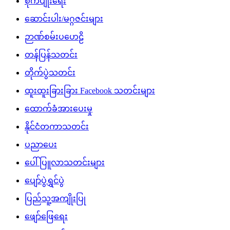
စိုက်ပျိုးရေး
ဆောင်းပါး/မဂ္ဂဇင်းများ
ဉာဏ်စမ်းပဟေဠိ
တန်ပြန်သတင်း
တိုက်ပွဲသတင်း
ထူးထူးခြားခြား Facebook သတင်းများ
ထောက်ခံအားပေးမှု
နိုင်ငံတကာသတင်း
ပညာပေး
ပေါ်ပြူလာသတင်းများ
ပျော်ပွဲရွှင်ပွဲ
ပြည်သူ့အကျိုးပြု
ဖျော်ဖြေရေး