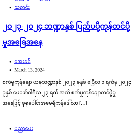
သတင်း
၂၀၂၃-၂၀၂၄ ဘဏ္ဍာနှစ် ပြည်ပပို့ကုန်တင်ပို့
မှုအခြေအနေ
အေးခင်
March 13, 2024
စက်မှုကုန်ချော ယခုဘဏ္ဍာနှစ် ၂၀၂၃ ခုနှစ် ဧပြီလ ၁ ရက်မှ ၂၀၂၄
ခုနှစ် ဖေဖော်ဝါရီလ ၂၃ ရက် အထိ စက်မှုကုန်ချောတင်ပို့မှု
အနေဖြင့် စုစုပေါင်းအမေရိကန်ဒေါ်လာ […]
ပညာပေး