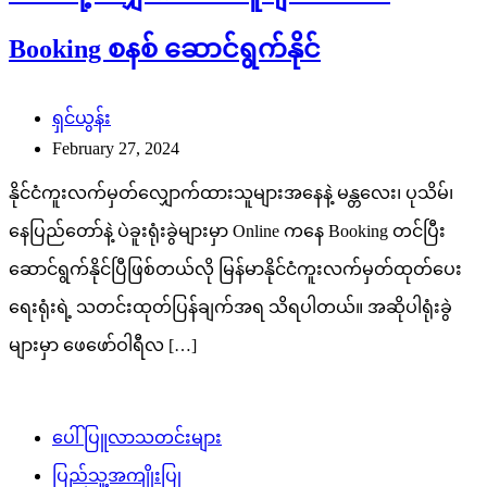
Booking စနစ် ဆောင်ရွက်နိုင်
ရှင်ယွန်း
February 27, 2024
နိုင်ငံကူးလက်မှတ်လျှောက်ထားသူများအနေနဲ့ မန္တလေး၊ ပုသိမ်၊
နေပြည်တော်နဲ့ ပဲခူးရုံးခွဲများမှာ Online ကနေ Booking တင်ပြီး
ဆောင်ရွက်နိုင်ပြီဖြစ်တယ်လို မြန်မာနိုင်ငံကူးလက်မှတ်ထုတ်ပေး
ရေးရုံးရဲ့ သတင်းထုတ်ပြန်ချက်အရ သိရပါတယ်။ အဆိုပါရုံးခွဲ
များမှာ ဖေဖော်ဝါရီလ […]
ပေါ်ပြူလာသတင်းများ
ပြည်သူ့အကျိုးပြု