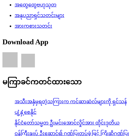
အထွေထွေဗဟုသုတ
အနုပညာရှင်သတင်းများ
အားကစားသတင်း
Download App
မကြာခင်ကတင်ထားသော
အသီးအနှံမှရတဲ့သကြားက ကင်ဆာဆဲလ်များကို ရှင်သန်
ပျံ့နှံ့စေနိုင်
နိုင်ငံတော်သမ္မတ ဦးမင်းအောင်လှိုင်အား ထိုင်းဒုတိယ
ဝန်ကြီးချုပ် ဦးဆောင်၍ ဂုဏ်ပြုတပ်ဖွဲ့ဖြင့် ကြိုဆိုဂုဏ်ပြု