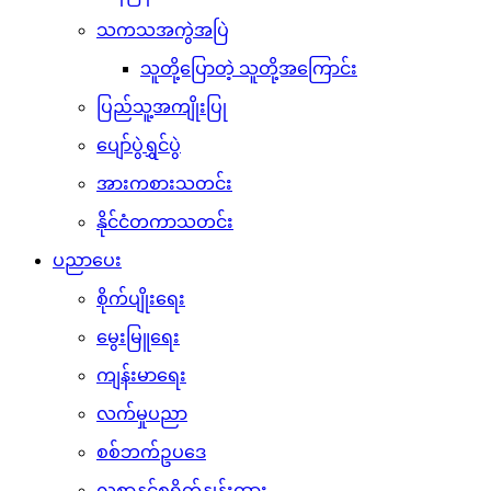
သကသအကွဲအပြဲ
သူတို့ပြောတဲ့ သူတို့အကြောင်း
ပြည်သူ့အကျိုးပြု
ပျော်ပွဲရွှင်ပွဲ
အားကစားသတင်း
နိုင်ငံတကာသတင်း
ပညာပေး
စိုက်ပျိုးရေး
မွေးမြူရေး
ကျန်းမာရေး
လက်မှုပညာ
စစ်ဘက်ဥပဒေ
လစာနှင့်စရိတ်နှုန်းထား