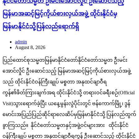
နိုင်ငံတော်သမ္မတ ဦးမင်းအောင်လှိုင် ဦးဆောင်သည့်
မြန်မာအဆင့်မြင့်ကိုယ်စားလှယ်အဖွဲ့ ထိုင်းနိုင်ငံမှ
မြန်မာနိုင်ငံသို့ပြန်လည်ရောက်ရှိ
admin
August 8, 2026
ပြည်ထောင်စုသမ္မတမြန်မာနိုင်ငံတော်နိုင်ငံတော်သမ္မတ ဦးမင်း
အောင်လှိုင် ဦးဆောင်သည့် မြန်မာအဆင့်မြင့်ကိုယ်စားလှယ်အဖွဲ့
သည် ထိုင်းနိုင်ငံဝန်ကြီးချုပ် မစ္စတာ အနုထင်ချာဝီရ
ကွန်၏ဖိတ်ကြားချက်အရ ထိုင်းနိုင်ငံသို့ တရားဝင်ခရီးစဉ်(Official
Visit)သွားရောက်ခဲ့ပြီး ယနေ့မွန်းလွဲပိုင်းတွင် ဗန်ကောက်မြို့၊ ဒွန်
မောင်းအပြည်ပြည်ဆိုင်ရာလေဆိပ်မှမြန်မာနိုင်ငံသို့ ပြန်လည်ထွက်
ခွာကြသည်။ နိုင်ငံတော်သမ္မတနှင့်အဖွဲ့ဝင်များအား ထိုင်းနိုင်ငံ
ဝန်ကြီးချုပ် မစ္စတာ အနုထင်ချာဝီရကွန် ဦးဆောင်သည့် ထိုင်းနိုင်ငံ