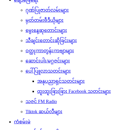
ဂုဏ်ပြုဇာတ်လမ်းများ
မှတ်တမ်းဗီဒီယိုများ
မွေးနေ့ဆုတောင်းများ
သီချင်းတောင်းဆိုခြင်းများ
ဝတ္ထု/ကာတွန်း/ကဗျာများ
ဆောင်းပါး/မဂ္ဂဇင်းများ
ပေါ်ပြူလာသတင်းများ
အနုပညာရှင်သတင်းများ
ထူးထူးခြားခြား Facebook သတင်းများ
သဇင် FM Radio
Tiktok ဆယ်လီများ
ကံစမ်းမဲ