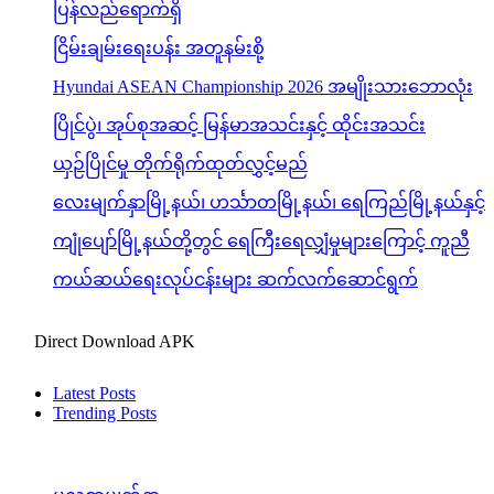
ပြန်လည်ရောက်ရှိ
ငြိမ်းချမ်းရေးပန်း အတူနမ်းစို့
Hyundai ASEAN Championship 2026 အမျိုးသားဘောလုံး
ပြိုင်ပွဲ၊ အုပ်စုအဆင့် မြန်မာအသင်းနှင့် ထိုင်းအသင်း
ယှဉ်ပြိုင်မှု တိုက်ရိုက်ထုတ်လွှင့်မည်
လေးမျက်နှာမြို့နယ်၊ ဟင်္သာတမြို့နယ်၊ ရေကြည်မြို့နယ်နှင့်
ကျုံပျော်မြို့နယ်တို့တွင် ရေကြီးရေလျှံမှုများကြောင့် ကူညီ
ကယ်ဆယ်ရေးလုပ်ငန်းများ ဆက်လက်ဆောင်ရွက်
Direct Download APK
Latest Posts
Trending Posts