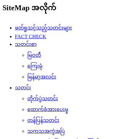
SiteMap အလိုက်
ဖတ်ရှုသင့်သည့်သတင်းများ
FACT CHECK
သတင်းစာ
မြဝတီ
ကြေးမုံ
မြန်မာ့အလင်း
သတင်း
တိုက်ပွဲသတင်း
ထောက်ခံအားပေးမှု
တန်ပြန်သတင်း
သကသအကွဲအပြဲ