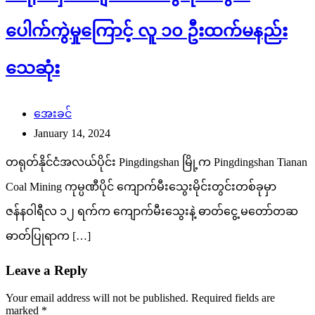
ပေါက်ကွဲမှုကြောင့် လူ ၁၀ ဦးထက်မနည်း
‌သေဆုံး
အေးခင်
January 14, 2024
တရုတ်နိုင်ငံအလယ်ပိုင်း Pingdingshan မြို့က Pingdingshan Tianan
Coal Mining ကုမ္ပဏီပိုင် ကျောက်မီးသွေးမိုင်းတွင်းတစ်ခုမှာ
ဇန်နဝါရီလ ၁၂ ရက်က ကျောက်မီးသွေးနဲ့ ဓာတ်ငွေ့ မတော်တဆ
ဓာတ်ပြုရာက […]
Leave a Reply
Your email address will not be published.
Required fields are
marked
*