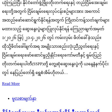
ယုံကြည်ပြီး နိုင်ငံတော်ဖွံ့ဖြိုးတိုးတက်ရေးနှင့် တည်ငြိမ်အေးချမ်း
ရေးတို့အတွက် ငြိမ်းချမ်းရေးလုပ်ငန်းစဉ်များအား အကောင်
အထည်ဖော်ဆောင်ရွက်နိုင်ရန်အတွက် ကြိုတင်ကန့်သတ်ချက်များ
မထားသည့် ဆွေးနွေးပွဲများပြုလုပ်နိုင်ရန် ကြေညာချက်အမှတ်
၁/၂၀၂၆ ဖြင့် ၂၁-၄-၂၀၂၆ တွင် ကမ်းလှမ်း ဖိတ်ခေါ်ခဲ့သည်။
ထိုသို့ဖိတ်ခေါ်ချက်အရ အမျိုးသားစည်းလုံးညီညွတ်ရေးနှင့်
ငြိမ်းချမ်းရေးဖော်ဆောင်မှုညှိနှိုင်းရေးကော်မတီနှင့် ရှမ်းပြည်
တိုးတက်ရေးပါတီ(SSPP)တို့ တွေ့ဆုံဆွေးနွေးပွဲကို ယနေ့နံနက်ပိုင်း
တွင် နေပြည်တော်ရှိ ရွှေစံအိမ်ဟိုတယ်…
Read More
မူလစာမျက်နှာ