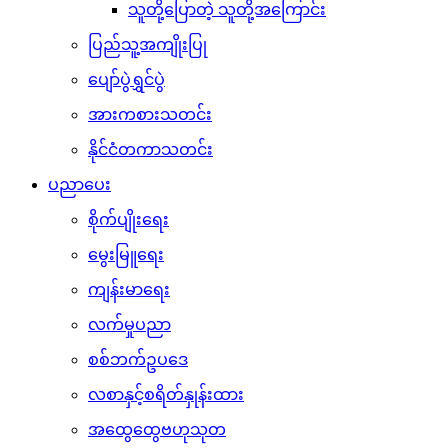
သူတို့ပြောတဲ့ သူတို့အကြောင်း
ပြည်သူ့အကျိုးပြု
ပျော်ပွဲရွှင်ပွဲ
အားကစားသတင်း
နိုင်ငံတကာသတင်း
ပညာပေး
စိုက်ပျိုးရေး
မွေးမြူရေး
ကျန်းမာရေး
လက်မှုပညာ
စစ်ဘက်ဥပဒေ
လစာနှင့်စရိတ်နှုန်းထား
အထွေထွေဗဟုသုတ