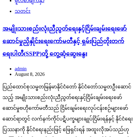
မူလစာမျက်နှာ
သတင်း
အမျိုးသားစည်းလုံးညီညွတ်ရေးနှင့်ငြိမ်းချမ်းရေးဖော်
ဆောင်မှုညှိနှိုင်းရေးကော်မတီနှင့် ရှမ်းပြည်တိုးတက်
ရေးပါတီ(SSPP)တို့ တွေ့ဆုံဆွေးနွေး
admin
August 8, 2026
ပြည်ထောင်စုသမ္မတမြန်မာနိုင်ငံတော် နိုင်ငံတော်သမ္မတဦးဆောင်
သည့် အမျိုးသားစည်းလုံးညီညွတ်ရေးနှင့်ငြိမ်းချမ်းရေးဖော်
ဆောင်မှုဗဟိုကော်မတီသည် ငြိမ်းချမ်းရေးလုပ်ငန်းစဉ်များဖော်
ဆောင်ရာတွင် လက်နက်ကိုင်ပဋိပက္ခများချုပ်ငြိမ်းရန်နှင့် နိုင်ငံရေး
ပြဿနာကို နိုင်ငံရေးနည်းဖြင့် ဖြေရှင်းရန် အထူးလိုအပ်သည်ဟု