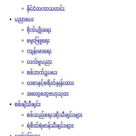
နိုင်ငံတကာသတင်း
ပညာပေး
စိုက်ပျိုးရေး
မွေးမြူရေး
ကျန်းမာရေး
လက်မှုပညာ
စစ်ဘက်ဥပဒေ
လစာနှင့်စရိတ်နှုန်းထား
အထွေထွေဗဟုသုတ
စစ်ချီသီချင်း
စစ်သည်ရေး/ဆိုသီချင်းများ
ရဲစိတ်ရဲမာန်သီချင်းများ
ဖျော်ဖြေရေး