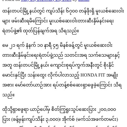
ထန်းတပင်မြို့နယ်တွင် ကျပ်သိန်း ၆၇၀၀ တန်ဖိုးရှိ မူးယစ်ဆေးဝါး
များ ဖမ်းဆီးရမိ‌ကြောင်း မူးယစ်ဆေးဝါးတားဆီးနှိမ်နင်းရေး
ရဲတပ်ဖွဲ့၏ ထုတ်ပြန်ချက်အရ သိရသည်။
မေ ၂၁ ရက် နံနက် ၁၀ နာရီ ၄၅ မိနစ်ခန့်တွင် မူးယစ်ဆေးဝါး
တားဆီးနှိမ်နင်းရေးရဲတပ်ဖွဲ့သည် သတင်းအရ သက်သေများနှင့်
အတူ ထန်းတပင်မြို့နယ်၊ ကျောင်းစုရပ်ကွက်အနီးတွင် စိုးနိုင်
မောင်းနှင်ပြီး သန်းထွေး လိုက်ပါလာသည့် HONDA FIT အမျိုး
အစား မော်တော်ယာဉ်အား ရပ်တန့်စစ်ဆေးရှာဖွေခဲ့ကြောင်း သိရ
သည်။
ထိုသို့ရှာဖွေရာ ယာဉ်ပေါ်မှ စိတ်ကြွရူးသွပ်ဆေးပြား ၂၀၀,၀၀၀
ပြား (ခန့်မှန်းကျပ်သိန်း ၃,၀၀၀)၊ အိုက်စ် (မက်သ်အဖက်တမင်း)