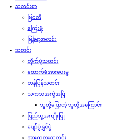
သတင်းစာ
မြဝတီ
ကြေးမုံ
မြန်မာ့အလင်း
သတင်း
တိုက်ပွဲသတင်း
ထောက်ခံအားပေးမှု
တန်ပြန်သတင်း
သကသအကွဲအပြဲ
သူတို့ပြောတဲ့ သူတို့အကြောင်း
ပြည်သူ့အကျိုးပြု
ပျော်ပွဲရွှင်ပွဲ
အားကစားသတင်း