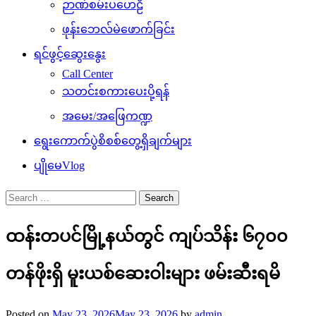
ဉာဏ်စမ်းပဟေဠိ
ဖုန်းဘေလ်မဲဖောက်ခြင်း
ရင်ဖွင့်ဆွေးနွေး
Call Center
သတင်းစကားပေးပို့ရန်
အမေး/အဖြေကဏ္ဍ
ရွေးကောက်ပွဲစိစစ်တွေ့ရှိချက်များ
ပျိုမေVlog
Search
for:
ထန်းတပင်မြို့နယ်တွင် ကျပ်သိန်း ၆၇၀၀
တန်ဖိုးရှိ မူးယစ်ဆေးဝါးများ ဖမ်းဆီးရမိ
Posted on
May 23, 2026
May 23, 2026
by
admin