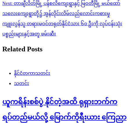
Next:
တာချီလိတ်မြို့ ပန်စလိကျေးရွာနှင့် မြဝတီမြို့ မယ်ထော်
သလေးကျေးရွာတို့၌ အွန်လိုင်းလိမ်လည်လောင်းကစားမှု
ကျူးလွန်သူ တရားမဝင်တရုတ်နိုင်ငံသား ၆၀ ဦးကို လုပ်ငန်းသုံး
ပစ္စည်းများနှင့်အတူ ဖမ်းဆီး
Related Posts
နိုင်ငံတကာသတင်း
သတင်း
ယူကရိန်းစစ်ပွဲ နိုင်တဲ့အထိ ရုရှားဘက်က
ရပ်တည်မယ်လို့ မြောက်ကိုရီးယား ကြေညာ