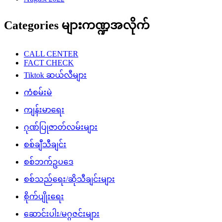
Categories များကဏ္ဍအလိုက်
CALL CENTER
FACT CHECK
Tiktok ဆယ်လီများ
ကံစမ်းမဲ
ကျန်းမာရေး
ဂုဏ်ပြုဇာတ်လမ်းများ
စစ်ချီသီချင်း
စစ်ဘက်ဥပဒေ
စစ်သည်ရေး/ဆိုသီချင်းများ
စိုက်ပျိုးရေး
ဆောင်းပါး/မဂ္ဂဇင်းများ