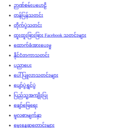
ဉာဏ်စမ်းပဟေဠိ
တန်ပြန်သတင်း
တိုက်ပွဲသတင်း
ထူးထူးခြားခြား Facebook သတင်းများ
ထောက်ခံအားပေးမှု
နိုင်ငံတကာသတင်း
ပညာပေး
ပေါ်ပြူလာသတင်းများ
ပျော်ပွဲရွှင်ပွဲ
ပြည်သူ့အကျိုးပြု
ဖျော်ဖြေရေး
မူလစာမျက်နှာ
မွေးနေ့ဆုတောင်းများ