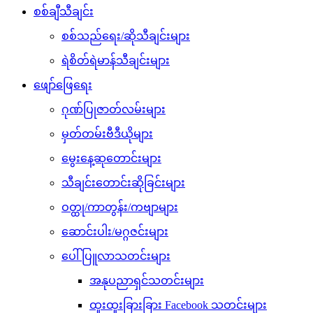
စစ်ချီသီချင်း
စစ်သည်ရေး/ဆိုသီချင်းများ
ရဲစိတ်ရဲမာန်သီချင်းများ
ဖျော်ဖြေရေး
ဂုဏ်ပြုဇာတ်လမ်းများ
မှတ်တမ်းဗီဒီယိုများ
မွေးနေ့ဆုတောင်းများ
သီချင်းတောင်းဆိုခြင်းများ
ဝတ္ထု/ကာတွန်း/ကဗျာများ
ဆောင်းပါး/မဂ္ဂဇင်းများ
ပေါ်ပြူလာသတင်းများ
အနုပညာရှင်သတင်းများ
ထူးထူးခြားခြား Facebook သတင်းများ