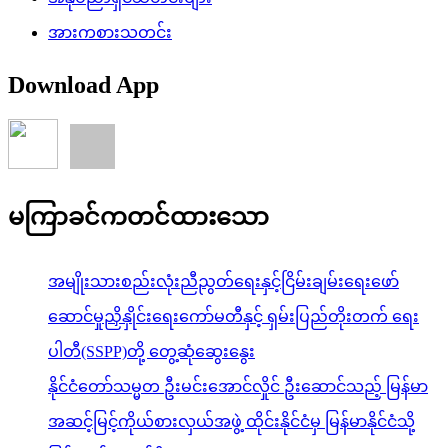
အားကစားသတင်း
Download App
မကြာခင်ကတင်ထားသော
အမျိုးသားစည်းလုံးညီညွတ်ရေးနှင့်ငြိမ်းချမ်းရေးဖော်
ဆောင်မှုညှိနှိုင်းရေးကော်မတီနှင့် ရှမ်းပြည်တိုးတက် ရေး
ပါတီ(SSPP)တို့ တွေ့ဆုံဆွေးနွေး
နိုင်ငံတော်သမ္မတ ဦးမင်းအောင်လှိုင် ဦးဆောင်သည့် မြန်မာ
အဆင့်မြင့်ကိုယ်စားလှယ်အဖွဲ့ ထိုင်းနိုင်ငံမှ မြန်မာနိုင်ငံသို့