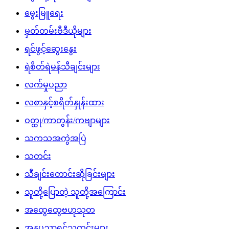
မွေးမြူရေး
မှတ်တမ်းဗီဒီယိုများ
ရင်ဖွင့်ဆွေးနွေး
ရဲစိတ်ရဲမန်သီချင်းများ
လက်မှုပညာ
လစာနှင့်စရိတ်နှုန်းထား
ဝတ္ထု/ကာတွန်း/ကဗျာများ
သကသအကွဲအပြဲ
သတင်း
သီချင်းတောင်းဆိုခြင်းများ
သူတို့ပြောတဲ့ သူတို့အကြောင်း
အထွေထွေဗဟုသုတ
အနုပညာရှင်သတင်းများ