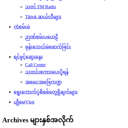
သဇင် FM Radio
Tiktok ဆယ်လီများ
ကံစမ်းမဲ
ဉာဏ်စမ်းပဟေဠိ
ဖုန်းဘေလ်မဲဖောက်ခြင်း
ရင်ဖွင့်ဆွေးနွေး
Call Center
သတင်းစကားပေးပို့ရန်
အမေး/အဖြေကဏ္ဍ
ရွေးကောက်ပွဲစိစစ်တွေ့ရှိချက်များ
ပျိုမေVlog
Archives များနှစ်အလိုက်