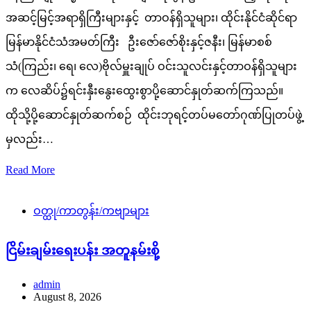
အဆင့်မြင့်အရာရှိကြီးများနှင့် တာဝန်ရှိသူများ၊ ထိုင်းနိုင်ငံဆိုင်ရာ
မြန်မာနိုင်ငံသံအမတ်ကြီး ဦးဇော်ဇော်စိုးနှင့်ဇနီး၊ မြန်မာစစ်
သံ(ကြည်း၊ ရေ၊ လေ)ဗိုလ်မှူးချုပ် ဝင်းသူလင်းနှင့်တာဝန်ရှိသူများ
က လေဆိပ်၌ရင်းနှီးနွေးထွေးစွာပို့ဆောင်နှုတ်ဆက်ကြသည်။
ထိုသို့ပို့ဆောင်နှုတ်ဆက်စဉ် ထိုင်းဘုရင့်တပ်မတော်ဂုဏ်ပြုတပ်ဖွဲ့
မှလည်း…
Read More
ဝတ္ထု/ကာတွန်း/ကဗျာများ
ငြိမ်းချမ်းရေးပန်း အတူနမ်းစို့
admin
August 8, 2026