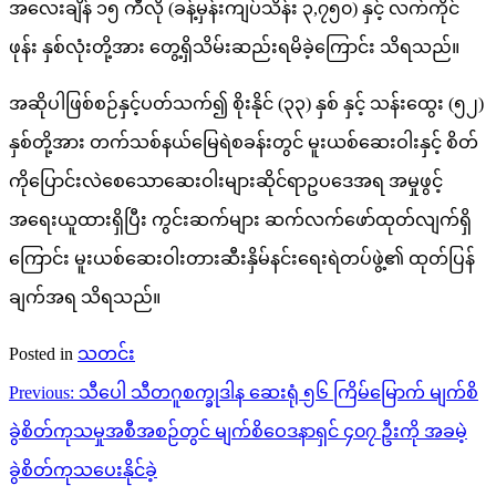
အလေးချိန် ၁၅ ကီလို (ခန့်မှန်းကျပ်သိန်း ၃,၇၅၀) နှင့် လက်ကိုင်
ဖုန်း နှစ်လုံးတို့အား တွေ့ရှိသိမ်းဆည်းရမိခဲ့ကြောင်း သိရသည်။
အဆိုပါဖြစ်စဉ်နှင့်ပတ်သက်၍ စိုးနိုင် (၃၃) နှစ် နှင့် သန်းထွေး (၅၂)
နှစ်တို့အား တက်သစ်နယ်မြေရဲစခန်းတွင် မူးယစ်ဆေးဝါးနှင့် စိတ်
ကိုပြောင်းလဲစေသောဆေးဝါးများဆိုင်ရာဥပဒေအရ အမှုဖွင့်
အရေးယူထားရှိပြီး ကွင်းဆက်များ ဆက်လက်ဖော်ထုတ်လျက်ရှိ
ကြောင်း မူးယစ်ဆေးဝါးတားဆီးနှိမ်နင်းရေးရဲတပ်ဖွဲ့၏ ထုတ်ပြန်
ချက်အရ သိရသည်။
Posted in
သတင်း
Post
Previous:
သီပေါ သီတဂူစက္ခုဒါန ဆေးရုံ ၅၆ ကြိမ်မြောက် မျက်စိ
navigation
ခွဲစိတ်ကုသမှုအစီအစဉ်တွင် မျက်စိဝေဒနာရှင် ၄၀၇ ဦးကို အခမဲ့
ခွဲစိတ်ကုသပေးနိုင်ခဲ့