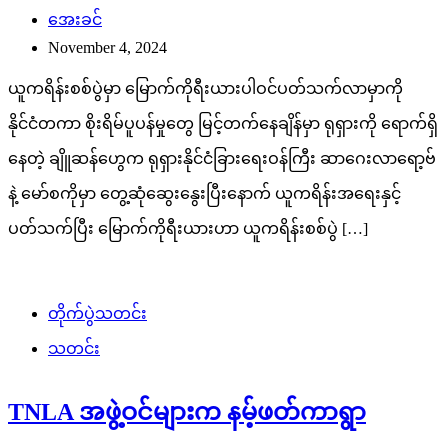
အေးခင်
November 4, 2024
ယူကရိန်းစစ်ပွဲမှာ မြောက်ကိုရီးယားပါဝင်ပတ်သက်လာမှာကို
နိုင်ငံတကာ စိုးရိမ်ပူပန်မှုတွေ မြင့်တက်နေချိန်မှာ ရုရှားကို ရောက်ရှိ
နေတဲ့ ချိူဆန်ဟွေက ရုရှားနိုင်ငံခြားရေးဝန်ကြီး ဆာဂေးလာရော့ဗ်
နဲ့ မော်စကိုမှာ တွေ့ဆုံဆွေးနွေးပြီးနောက် ယူကရိန်းအရေးနှင့်
ပတ်သက်ပြီး မြောက်ကိုရီးယားဟာ ယူကရိန်းစစ်ပွဲ […]
တိုက်ပွဲသတင်း
သတင်း
TNLA အဖွဲ့ဝင်များက နမ့်ဖတ်ကာရွာ