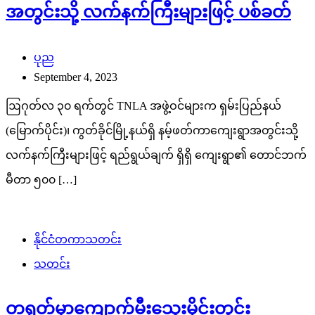
အတွင်းသို့ လက်နက်ကြီးများဖြင့် ပစ်ခတ်
ပုည
September 4, 2023
ဩဂုတ်လ ၃၀ ရက်တွင် TNLA အဖွဲ့ဝင်များက ရှမ်းပြည်နယ်
(မြောက်ပိုင်း)၊ ကွတ်ခိုင်မြို့နယ်ရှိ နမ့်ဖတ်ကာကျေးရွာအတွင်းသို့
လက်နက်ကြီးများဖြင့် ရည်ရွယ်ချက် ရှိရှိ ကျေးရွာ၏ တောင်ဘက်
မီတာ ၅၀၀ […]
နိုင်ငံတကာသတင်း
သတင်း
တရုတ်မှာကျောက်မီးသွေးမိုင်းတွင်း