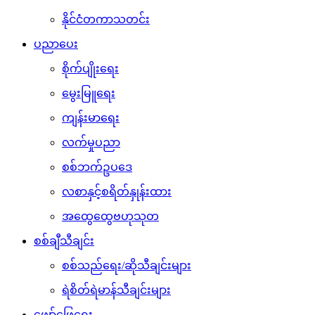
နိုင်ငံတကာသတင်း
ပညာပေး
စိုက်ပျိုးရေး
မွေးမြူရေး
ကျန်းမာရေး
လက်မှုပညာ
စစ်ဘက်ဥပဒေ
လစာနှင့်စရိတ်နှုန်းထား
အထွေထွေဗဟုသုတ
စစ်ချီသီချင်း
စစ်သည်ရေး/ဆိုသီချင်းများ
ရဲစိတ်ရဲမာန်သီချင်းများ
ဖျော်ဖြေရေး