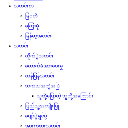
သတင်းစာ
မြဝတီ
ကြေးမုံ
မြန်မာ့အလင်း
သတင်း
တိုက်ပွဲသတင်း
ထောက်ခံအားပေးမှု
တန်ပြန်သတင်း
သကသအကွဲအပြဲ
သူတို့ပြောတဲ့ သူတို့အကြောင်း
ပြည်သူ့အကျိုးပြု
ပျော်ပွဲရွှင်ပွဲ
အားကစားသတင်း