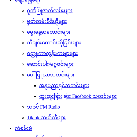
ဂုဏ်ပြုဇာတ်လမ်းများ
မှတ်တမ်းဗီဒီယိုများ
မွေးနေ့ဆုတောင်းများ
သီချင်းတောင်းဆိုခြင်းများ
ဝတ္ထု/ကာတွန်း/ကဗျာများ
ဆောင်းပါး/မဂ္ဂဇင်းများ
ပေါ်ပြူလာသတင်းများ
အနုပညာရှင်သတင်းများ
ထူးထူးခြားခြား Facebook သတင်းများ
သဇင် FM Radio
Tiktok ဆယ်လီများ
ကံစမ်းမဲ