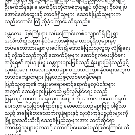
ဦးခက်ထိန်နန်၊ မြောက်ပိုင်းတိုင်းစစ်ဌာနချုပ် တိုင်းမှူး ဗိုလ်ချုပ်
အောင်ဇော်ထွေးနှင့် တာဝန်ရှိသူများ၊ ဒေသခံပြည်သူများက
လည်းကောင်း ကြိုဆိုခဲ့ကြောင်း သိရသည်။
မန္တလေး- မြစ်ကြီးနား လမ်းကြောင်းတစ်လျှောက်ရှိ မြို့ရွာ
အသီးသီး၌လည်း နိုင်ငံတော်အစိုးရမှ တာဝန်ရှိသူများနှင့်
တပ်မတော်သားများ ပူးပေါင်း၍ ဒေသခံပြည်သူလူထု လုံခြုံရေး
နှင့် လိုအပ်သည့်ကူညီ ထောက်ပံ့မှုများ ဆောင်ရွက်ပေးနိုင်ရေး၊
အစိုးရ၏ အုပ်ချုပ်မှု ယန္တရားများဖြစ်သည့် ရုံးများပြန်လည်ဖွင့်
လှစ်နိုင်ရေး၊ ကလေးသူငယ်များ ပညာသင်ကြား နိုင်ရေးအတွက်
စာသင်ကျောင်းများ ပြန်လည်ဖွင့်လှစ်ပေးနိုင်ရေး၊
ပြည်သူလူထု၏ ကျန်းမာရေးစောင့်ရှောက်မှုလုပ်ငန်းများ
အတွက် ဆေးရုံများပြန်လည် ဖွင့်လှစ်နိုင်ရေး စသည့်
ပြန်လည်ထူထောင်ရေးလုပ်ငန်းများကို ဆက်လက်ဆောင်ရွက်
ပေးသွား မည်ဖြစ်ကြောင်းနှင့် မော်တော်ယာဉ်များဖြင့် ပါရှိလာ
သည့် အခြေခံစားသောက်ကုန်များနှင့် လူသုံးကုန်ပစ္စည်းများကို
မြို့ရွာအသီးသီးရှိ ဒေသခံပြည်သူများအား သက်ဆိုင်ရာ
တာဝန်ရှိသူများမှတဆင့် ထောက်ပံ့ပေးအပ်မည်ဖြစ်​ကြောင်း သိ
ရသည်။