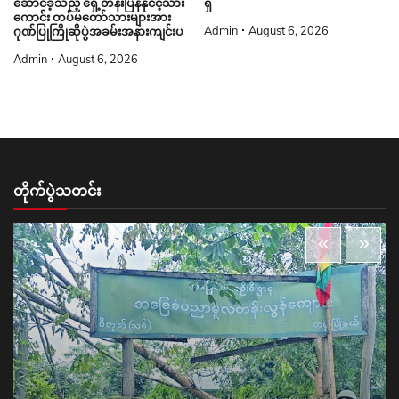
ဆောင်ခဲ့သည့် ရှေ့တန်းပြန်နိုင်ငံ့သား
ရှိ
ကောင်း တပ်မတော်သားများအား
Admin
August 6, 2026
ဂုဏ်ပြုကြိုဆိုပွဲအခမ်းအနားကျင်းပ
Admin
August 6, 2026
တိုက်ပွဲသတင်း