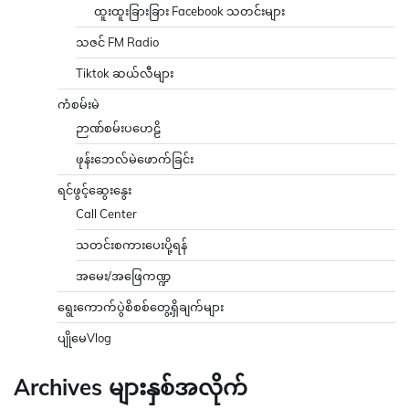
ထူးထူးခြားခြား Facebook သတင်းများ
သဇင် FM Radio
Tiktok ဆယ်လီများ
ကံစမ်းမဲ
ဉာဏ်စမ်းပဟေဠိ
ဖုန်းဘေလ်မဲဖောက်ခြင်း
ရင်ဖွင့်ဆွေးနွေး
Call Center
သတင်းစကားပေးပို့ရန်
အမေး/အဖြေကဏ္ဍ
ရွေးကောက်ပွဲစိစစ်တွေ့ရှိချက်များ
ပျိုမေVlog
Archives များနှစ်အလိုက်