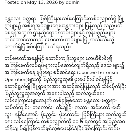
Posted on
May 13, 2026
by
admin
မန္တလေး-မတ္တရာ- မြစ်ကြီးနားလမ်းကြောင်းတစ်လျှောက်ရှိ မြို့
ရွာများ၌ အစိုးရအုပ်ချုပ်ရေးယန္တရားများ ပြန်လည် လည်ပတ်
စေရန်အတွက် ဌာနဆိုင်ရာဝန်ထမ်းများနှင့် ကုန်ပစ္စည်းများ
တင်ဆောင်လာသည့် မော်တော်ယာဉ်များ မြို့အသီးသီးသို့
ရောက်ရှိ​ပြီဖြစ်​ကြောင်း သိရသည်။
တပ်မတော်အနေဖြင့် သောင်းကျန်းသူများ ယာယီစိုးမိုး၍
အကြမ်းဖက်လုပ်ရပ်များလုပ်ဆောင်လျက်ရှိသည့် ဒေသ များ၌
အကြမ်းဖက်ချေမှုန်းရေး စစ်ဆင်ရေး (Counter-Terrorism
Operation)များကို ပြည်သူလူထု၏ ပူးပေါင်းပါဝင်မှုဖြင့်
ဆောင်ရွက်၍ မြို့ရွာများအား အဆင့်ဆင့်ပြန်လည် သိမ်းပိုက်ပြီး
ပြည်သူလူထုအတွက် အရေးပါသည့် ဆက်သွယ်ရေး
လမ်းကြောင်းများအနက် တစ်ခုဖြစ်သော မန္တလေး-မတ္တရာ-
သပိတ်ကျင်း- တကောင်း- ထီးချိုင့်- ကသာ- အင်းတော်-မော်
လူး- နန့်စီးအောင်- မိုးညှင်း- မိုးကောင်း- မြစ်ကြီးနား ဆက်သွယ်
ရေး လမ်းကြောင်း တစ်လျှောက်ကို မေ ၆ ရက်တွင် အပြည့်အဝ
ထိန်းချုပ်၍ ပြန်လည်ဖွင့်လှစ်ပေးနိုင်ခဲ့ပြီးဖြစ်​ကြောင်း တပ်မ​