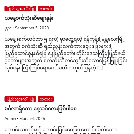
ပြည်သူ့အကျိုးပြု
သတင်း
ယနေ့စက်သုံးဆီစျေးနူန်း
ပုည
September 5, 2023
ယနေ့ (စက်တင်ဘာ ၅ ရက်) မှာတွေ့ရတဲ့ ရန်ကုန့်နဲ့ မန္တလေးမြို့
အတွက် စက်သုံးဆီ ရည်ညွှန်းလက်ကားဈေးနှုန်းများနဲ့
ပြည်ထောင်စုနယ်မြေ နေပြည်တော်၊ တိုင်းဒေသကြီး/ပြည်နယ်
့တော်များအတွက် စက်သုံးဆီတင်သွင်းသိုလောင်ဖြန့်ဖြူးခြင်း
လုပ်ငန်း ကြီးကြပ်ရေးကော်မတီကထုတ်ပြန်တဲ့ […]
ပြည်သူ့အကျိုးပြု
သတင်း
မင်္ဂလာရှိသော နေ့သစ်လေးဖြစ်ပါစေ
Admin
March 6, 2025
ကောင်းသတင်းနှင့် ကောင်းခြင်းဝေဖြာ ကောင်းမြတ်သော