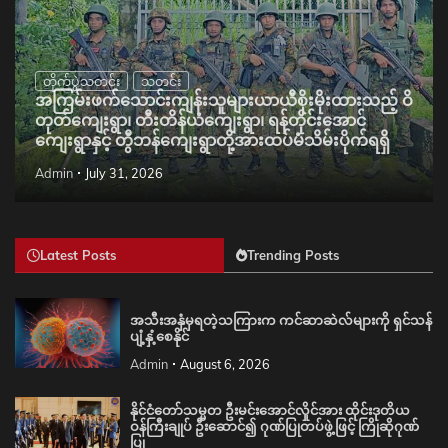
တိုက်ပွဲသတင်း
သတင်း
အကြမ်းဖက်သောင်းကျန်းသူများယာယီစိုးမိုးထားသည့် ဝိ
တုတ်ကျေးရွာ၊ တီးတိန်ယံကျေးရွာ၊ ရန်တိုင်းအောင်
ကျေးရွာနှင့် တွီဘန်ကျေးရွာတို့အားထပ်မံသိမ်းပိုက်ရရှိ
Admin
July 31, 2026
Latest Posts
Trending Posts
အသီးအနှံမှရတဲ့သကြားက ကင်ဆာဆဲလ်များကို ရှင်သန်
ပျံ့နှံ့စေနိုင်
Admin
August 6, 2026
နိုင်ငံတော်သမ္မတ ဦးမင်းအောင်လှိုင်အား ထိုင်းဒုတိယ
ဝန်ကြီးချုပ် ဦးဆောင်၍ ဂုဏ်ပြုတပ်ဖွဲ့ဖြင့် ကြိုဆိုဂုဏ်
ပြု