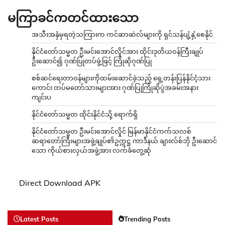
မကြာခင်ကတင်ထားသော
အသီးအနှံမှရတဲ့သကြားက ကင်ဆာဆဲလ်များကို ရှင်သန်ပျံ့နှံ့စေနိုင်
နိုင်ငံတော်သမ္မတ ဦးမင်းအောင်လှိုင်အား ထိုင်းဒုတိယဝန်ကြီးချုပ်
ဦးဆောင်၍ ဂုဏ်ပြုတပ်ဖွဲ့ဖြင့် ကြိုဆိုဂုဏ်ပြု
စစ်ဆင်ရေးတာဝန်များကိုထမ်းဆောင်ခဲ့သည့် ရှေ့တန်းပြန်နိုင်ငံ့သား
ကောင်း တပ်မတော်သားများအား ဂုဏ်ပြုကြိုဆိုပွဲအခမ်းအနား
ကျင်းပ
နိုင်ငံတော်သမ္မတ ထိုင်းနိုင်ငံသို့ ရောက်ရှိ
နိုင်ငံတော်သမ္မတ ဦးမင်းအောင်လှိုင် မြန်မာနိုင်ငံကက်သလစ်
ဆရာတော်ကြီးများအဖွဲ့ချုပ်၏ဥက္ကဋ္ဌ ကာဒီနယ် ချားလ်စ်ဘို ဦးဆောင်
သော ကိုယ်စားလှယ်အဖွဲ့အား လက်ခံတွေ့ဆုံ
Direct Download APK
Latest Posts
Trending Posts