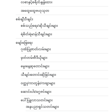
လစာနှင့်စရိတ်နှုန်းထား
အထွေထွေဗဟုသုတ
စစ်ချီသီချင်း
စစ်သည်ရေး/ဆိုသီချင်းများ
ရဲစိတ်ရဲမာန်သီချင်းများ
ဖျော်ဖြေရေး
ဂုဏ်ပြုဇာတ်လမ်းများ
မှတ်တမ်းဗီဒီယိုများ
မွေးနေ့ဆုတောင်းများ
သီချင်းတောင်းဆိုခြင်းများ
ဝတ္ထု/ကာတွန်း/ကဗျာများ
ဆောင်းပါး/မဂ္ဂဇင်းများ
ပေါ်ပြူလာသတင်းများ
အနုပညာရှင်သတင်းများ