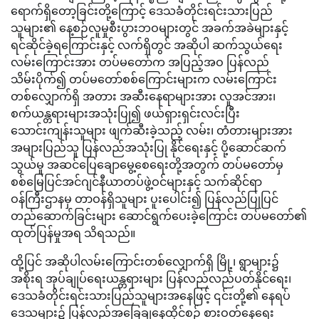
ရောက်ရှိတော့ခြင်းတို့ကြောင့် ဒေသခံတိုင်းရင်းသားပြည်
သူများ၏ နေ့စဉ်လူမှုစီးပွားဘဝများတွင် အခက်အခဲများနှင့်
ရင်ဆိုင်ခဲ့ရကြောင်းနှင့် လက်ရှိတွင် အဆိုပါ ဆက်သွယ်ရေး
လမ်းကြောင်းအား တပ်မတော်က အပြည့်အဝ ပြန်လည်
သိမ်းပိုက်၍ တပ်မတော်စစ်ကြောင်းများက လမ်းကြောင်း
တစ်လျှောက်ရှိ အတား အဆီးနေရာများအား လူအင်အား၊
စက်ယန္တရားများအသုံးပြု၍ ဖယ်ရှားရှင်းလင်းပြီး ​
သောင်းကျန်းသူများ ဖျက်ဆီးခဲ့သည့် လမ်း၊ တံတားများအား
အများပြည်သူ ပြန်လည်အသုံးပြု နိုင်ရေးနှင့် ပို့ဆောင်ဆက်
သွယ်မှု အဆင်ပြေချောမွေ့စေရေးတို့အတွက် တပ်မတော်မှ
စစ်မြေပြင်အင်ဂျင်နီယာတပ်ဖွဲ့ဝင်များနှင့် သက်ဆိုင်ရာ
ဝန်ကြီးဌာနမှ တာဝန်ရှိသူများ ပူးပေါင်း၍ ပြန်လည်ပြုပြင်
တည်ဆောက်ခြင်းများ ဆောင်ရွက်ပေးခဲ့ကြောင်း တပ်မ​တော်၏
ထုတ်ပြန်မှုအရ သိရသည်။
ထို့ပြင် အဆိုပါလမ်းကြောင်းတစ်လျှောက်ရှိ မြို့၊ ရွာများ၌
အစိုးရ အုပ်ချုပ်ရေးယန္တရားများ ပြန်လည်လည်ပတ်နိုင်ရေး၊
ဒေသခံတိုင်းရင်းသားပြည်သူများအနေဖြင့် ၎င်းတို့၏ နေရပ်
ဒေသများ၌ ပြန်လည်အခြေချနေထိုင်စဉ် စားဝတ်နေရေး