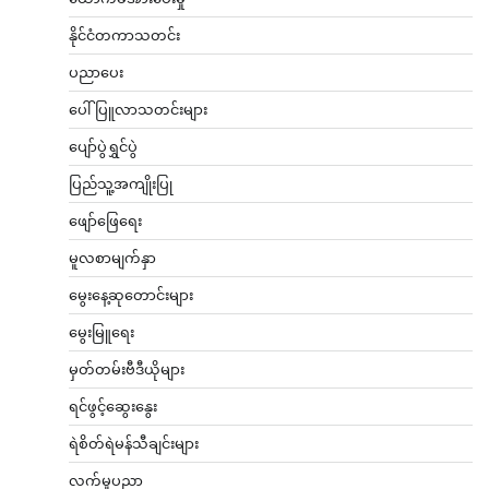
နိုင်ငံတကာသတင်း
ပညာပေး
ပေါ်ပြူလာသတင်းများ
ပျော်ပွဲရွှင်ပွဲ
ပြည်သူ့အကျိုးပြု
ဖျော်ဖြေရေး
မူလစာမျက်နှာ
မွေးနေ့ဆုတောင်းများ
မွေးမြူရေး
မှတ်တမ်းဗီဒီယိုများ
ရင်ဖွင့်ဆွေးနွေး
ရဲစိတ်ရဲမန်သီချင်းများ
လက်မှုပညာ