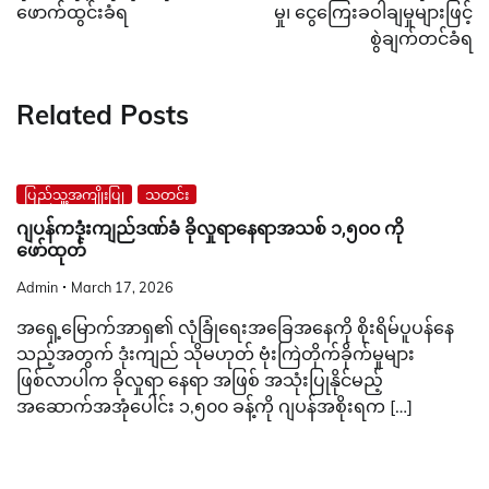
ဖောက်ထွင်းခံရ​
မှု၊ ငွေကြေးခဝါချမှုများဖြင့်
စွဲချက်တင်ခံရ
Related Posts
ပြည်သူ့အကျိုးပြု
သတင်း
ဂျပန်ကဒုံးကျည်ဒဏ်ခံ ခိုလှုရာနေရာအသစ် ၁,၅၀၀ ကို
ဖော်ထုတ်
Admin
March 17, 2026
အရှေ့မြောက်အာရှ၏ လုံခြုံရေးအခြေအနေကို စိုးရိမ်ပူပန်နေ
သည့်အတွက် ဒုံးကျည် သိုမဟုတ် ဗုံးကြဲတိုက်ခိုက်မှုများ
ဖြစ်လာပါက ခိုလှုရာ နေရာ အဖြစ် အသုံးပြုနိုင်မည့်
အဆောက်အအုံပေါင်း ၁,၅၀၀ ခန့်ကို ဂျပန်အစိုးရက […]