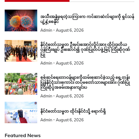
အသီးအနှံမှရတဲ့သကြားက ကင်ဆာဆဲလ်များကို ရှင်သန်
ပျံ့နှံ့စေနိုင်
Admin
August 6, 2026
နိုင်ငံတော်သမ္မတ ဦးမင်းအောင်လှိုင်အား ထိုင်းဒုတိယ
ဝန်ကြီးချုပ် ဦးဆောင်၍ ဂုဏ်ပြုတပ်ဖွဲ့ဖြင့် ကြိုဆိုဂုဏ်
ပြု
Admin
August 6, 2026
စစ်ဆင်ရေးတာဝန်များကိုထမ်းဆောင်ခဲ့သည့် ရှေ့တန်း
ပြန်နိုင်ငံ့သားကောင်း တပ်မတော်သားများအား ဂုဏ်ပြု
ကြိုဆိုပွဲအခမ်းအနားကျင်းပ
Admin
August 6, 2026
နိုင်ငံတော်သမ္မတ ထိုင်းနိုင်ငံသို့ ရောက်ရှိ
Admin
August 6, 2026
Featured News