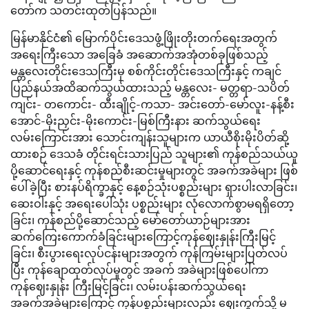
တော်က သတင်းထုတ်ပြန်သည်။
မြန်မာနိုင်ငံ၏ မြောက်ပိုင်းဒေသဖွံ့ဖြိုးတိုးတက်ရေးအတွက်
အရေးကြီးသော အခြေခံ အဆောက်အအုံတစ်ခုဖြစ်သည့်
မန္တလေးတိုင်းဒေသကြီးမှ စစ်ကိုင်းတိုင်းဒေသကြီးနှင့် ကချင်
ပြည်နယ်အထိဆက်သွယ်ထားသည့် မန္တလေး- မတ္တရာ-သပိတ်
ကျင်း- တကောင်း- ထီးချိုင့်-ကသာ- အင်းတော်-မော်လူး-နန့်စီး
အောင်-မိုးညှင်း-မိုးကောင်း-မြစ်ကြီးနား ဆက်သွယ်ရေး
လမ်းကြောင်းအား သောင်းကျန်းသူများက ယာယီစိုးမိုးပိတ်ဆို့
ထားစဉ် ဒေသခံ တိုင်းရင်းသားပြည် သူများ၏ ကုန်စည်သယ်ယူ
ပို့ဆောင်ရေးနှင့် ကုန်စည်စီးဆင်းမှုများတွင် အခက်အခဲများ ဖြစ်
ပေါ်ခဲ့ပြီး စားနပ်ရိက္ခာနှင့် နေ့စဉ်သုံးပစ္စည်းများ ရှားပါးလာခြင်း၊
ဆေးဝါးနှင့် အရေးပေါ်သုံး ပစ္စည်းများ လုံလောက်စွာမရရှိတော့
ခြင်း၊ ကုန်စည်ပို့ဆောင်သည့် မော်တော်ယာဉ်များအား
ဆက်ကြေးကောက်ခံခြင်းများကြောင့်ကုန်ဈေးနှုန်းကြီးမြင့်
ခြင်း၊ စီးပွားရေးလုပ်ငန်းများအတွက် ကုန်ကြမ်းများပြတ်လပ်
ပြီး ကုန်ချောထုတ်လုပ်မှုတွင် အခက် အခဲများဖြစ်ပေါ်ကာ
ကုန်ဈေးနှုန်း ကြီးမြင့်ခြင်း၊ လမ်းပန်းဆက်သွယ်ရေး
အခက်အခဲများကြောင့် ကုန်ပစ္စည်းများလည်း ဈေးကွက်သို့ မ