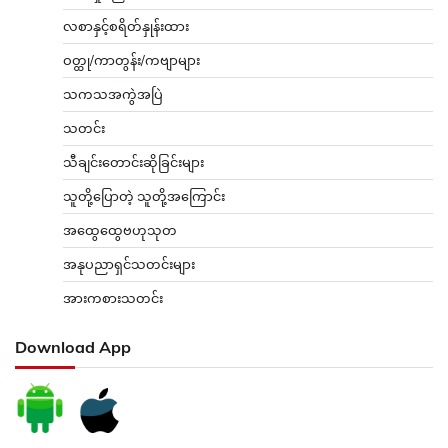
လစာနှင့်စရိတ်နှုန်းထား
ဝတ္ထု/ကာတွန်း/ကဗျာများ
သကသအကွဲအပြဲ
သတင်း
သီချင်းတောင်းဆိုခြင်းများ
သူတို့ပြောတဲ့ သူတို့အကြောင်း
အထွေထွေဗဟုသုတ
အနုပညာရှင်သတင်းများ
အားကစားသတင်း
Download App