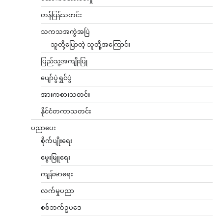
တန်ပြန်သတင်း
သကသအကွဲအပြဲ
သူတို့ပြောတဲ့ သူတို့အကြောင်း
ပြည်သူ့အကျိုးပြု
ပျော်ပွဲရွှင်ပွဲ
အားကစားသတင်း
နိုင်ငံတကာသတင်း
ပညာပေး
စိုက်ပျိုးရေး
မွေးမြူရေး
ကျန်းမာရေး
လက်မှုပညာ
စစ်ဘက်ဥပဒေ