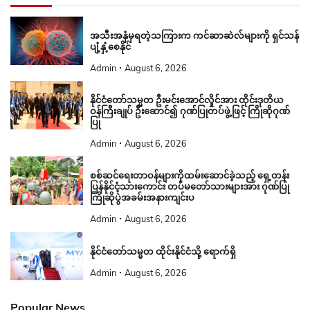
အသီးအနှံမှရတဲ့သကြားက ကင်ဆာဆဲလ်များကို ရှင်သန်
ပျံ့နှံ့စေနိုင်
Admin
August 6, 2026
နိုင်ငံတော်သမ္မတ ဦးမင်းအောင်လှိုင်အား ထိုင်းဒုတိယ
ဝန်ကြီးချုပ် ဦးဆောင်၍ ဂုဏ်ပြုတပ်ဖွဲ့ဖြင့် ကြိုဆိုဂုဏ်
ပြု
Admin
August 6, 2026
စစ်ဆင်ရေးတာဝန်များကိုထမ်းဆောင်ခဲ့သည့် ရှေ့တန်း
ပြန်နိုင်ငံ့သားကောင်း တပ်မတော်သားများအား ဂုဏ်ပြု
ကြိုဆိုပွဲအခမ်းအနားကျင်းပ
Admin
August 6, 2026
နိုင်ငံတော်သမ္မတ ထိုင်းနိုင်ငံသို့ ရောက်ရှိ
Admin
August 6, 2026
Popular News