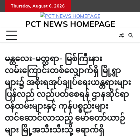
Skip
Thursday, August 6, 2026
to
content
PCT NEWS HOMEPAGE
မန္တလေး-မတ္တရာ- မြစ်ကြီးနား
လမ်းကြောင်းတစ်လျှောက်ရှိ မြို့ရွာ
များ၌ အစိုးရအုပ်ချုပ်ရေးယန္တရားများ
ပြန်လည် လည်ပတ်စေရန် ဌာနဆိုင်ရာ
ဝန်ထမ်းများနှင့် ကုန်ပစ္စည်းများ
တင်ဆောင်လာသည့် မော်တော်ယာဉ်
များ မြို့အသီးသီးသို့ ရောက်ရှိ