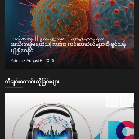
ကျန်းမာရေး
မူလစာမျက်နှာ
အထွေထွေဗဟုသုတ
အသီးအနှံမှရတဲ့သကြားက ကင်ဆာဆဲလ်များကို ရှင်သန်
ပျံ့နှံ့စေနိုင်
Admin
August 6, 2026
သီချင်းတောင်းဆိုခြင်းများ