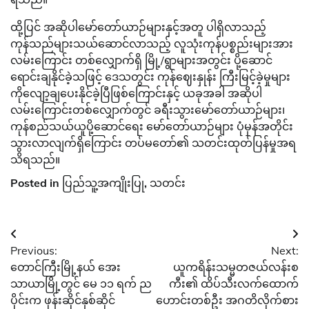
ထို့ပြင် အဆိုပါမော်တော်ယာဉ်များနှင့်အတူ ပါရှိလာသည့်
ကုန်သည်များသယ်ဆောင်လာသည့် လူသုံးကုန်ပစ္စည်းများအား
လမ်းကြောင်း တစ်လျှောက်ရှိ မြို့/ရွာများအတွင်း ပို့ဆောင်
ရောင်းချနိုင်ခဲ့သဖြင့် ဒေသတွင်း ကုန်ဈေးနှုန်း ကြီးမြင့်ခဲ့မှုများ
ကိုလျော့ချပေးနိုင်ခဲ့ပြီဖြစ်ကြောင်းနှင့် ယခုအခါ အဆိုပါ
လမ်းကြောင်းတစ်လျှောက်တွင် ခရီးသွားမော်တော်ယာဉ်များ၊
ကုန်စည်သယ်ယူပို့ဆောင်ရေး မော်တော်ယာဉ်များ ပုံမှန်အတိုင်း
သွားလာလျက်ရှိကြောင်း တပ်မ​တော်၏ သတင်းထုတ်ပြန်မှုအရ
သိရသည်။
Posted in
ပြည်သူ့အကျိုးပြု
,
သတင်း
Post
Previous:
Next:
navigation
တောင်ကြီးမြို့နယ် အေး
ယူကရိန်းသမ္မတဇယ်လန်းစ
သာယာမြို့တွင် ​မေ ၁၁ ရက် ည
ကီး၏ ထိပ်သီးလက်ထောက်
ပိုင်းက ဖုန်းဆိုင်နှစ်ဆိုင်
ဟောင်းတစ်ဦး အဂတိလိုက်စား