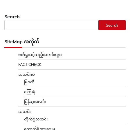
Search
Search
SiteMap အလိုက်
ဖတ်ရှုသင့်သည့်သတင်းများ
FACT CHECK
သတင်းစာ
မြဝတီ
ကြေးမုံ
မြန်မာ့အလင်း
သတင်း
တိုက်ပွဲသတင်း
ထောက်ခံအားပေးမှု