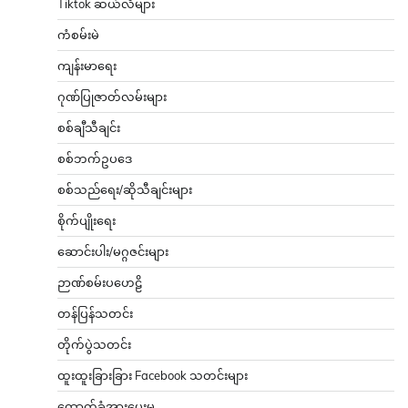
Tiktok ဆယ်လီများ
ကံစမ်းမဲ
ကျန်းမာရေး
ဂုဏ်ပြုဇာတ်လမ်းများ
စစ်ချီသီချင်း
စစ်ဘက်ဥပဒေ
စစ်သည်ရေး/ဆိုသီချင်းများ
စိုက်ပျိုးရေး
ဆောင်းပါး/မဂ္ဂဇင်းများ
ဉာဏ်စမ်းပဟေဠိ
တန်ပြန်သတင်း
တိုက်ပွဲသတင်း
ထူးထူးခြားခြား Facebook သတင်းများ
ထောက်ခံအားပေးမှု