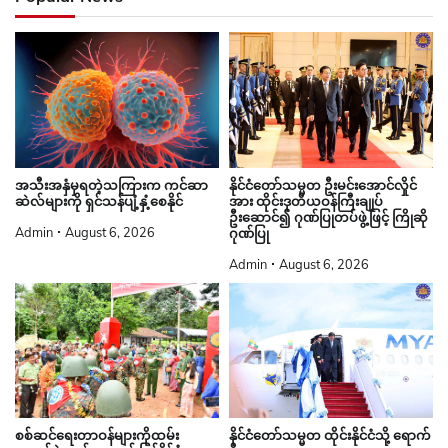
နိုင်ငံတော်သမ္မတ ဦးမင်းအောင်လှိုင်
အသီးအနှံမှရတဲ့သကြားက ကင်ဆာ
အား ထိုင်းဒုတိယဝန်ကြီးချုပ်
ဆဲလ်များကို ရှင်သန်ပျံ့နှံ့စေနိုင်
ဦးဆောင်၍ ဂုဏ်ပြုတပ်ဖွဲ့ဖြင့် ကြိုဆို
Admin
August 6, 2026
ဂုဏ်ပြု
Admin
August 6, 2026
စစ်ဆင်ရေးတာဝန်များကိုထမ်း
နိုင်ငံတော်သမ္မတ ထိုင်းနိုင်ငံသို့ ရောက်