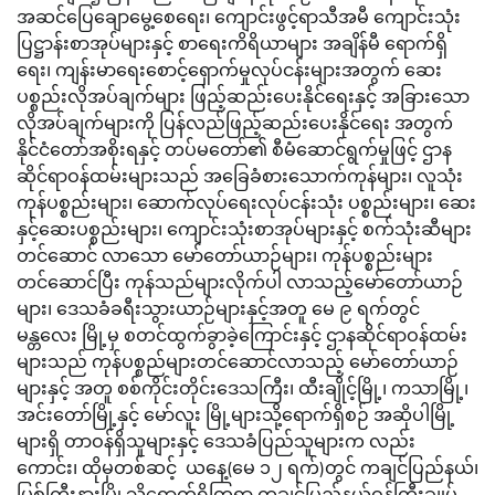
အဆင်ပြေချောမွေ့စေရေး၊ ကျောင်းဖွင့်ရာသီအမီ ကျောင်းသုံး
ပြဋ္ဌာန်းစာအုပ်များနှင့် စာရေးကိရိယာများ အချိန်မီ ရောက်ရှိ
ရေး၊ ကျန်းမာရေးစောင့်ရှောက်မှုလုပ်ငန်းများအတွက် ဆေး
ပစ္စည်းလိုအပ်ချက်များ ဖြည့်ဆည်းပေးနိုင်ရေးနှင့် အခြားသော
လိုအပ်ချက်များကို ပြန်လည်ဖြည့်ဆည်းပေးနိုင်ရေး အတွက်
နိုင်ငံတော်အစိုးရနှင့် တပ်မတော်၏ စီမံဆောင်ရွက်မှုဖြင့် ဌာန
ဆိုင်ရာဝန်ထမ်းများသည် အခြေခံစားသောက်ကုန်များ၊ လူသုံး
ကုန်ပစ္စည်းများ၊ ဆောက်လုပ်ရေးလုပ်ငန်းသုံး ပစ္စည်းများ၊ ဆေး
နှင့်ဆေးပစ္စည်းများ၊ ကျောင်းသုံးစာအုပ်များနှင့် စက်သုံးဆီများ
တင်ဆောင် လာသော မော်တော်ယာဉ်များ၊ ကုန်ပစ္စည်းများ
တင်ဆောင်ပြီး ကုန်သည်များလိုက်ပါ လာသည့်မော်တော်ယာဉ်
များ၊ ဒေသခံခရီးသွားယာဉ်များနှင့်အတူ မေ ၉ ရက်တွင်
မန္တလေး မြို့မှ စတင်ထွက်ခွာခဲ့ကြောင်းနှင့် ဌာနဆိုင်ရာဝန်ထမ်း
များသည် ကုန်ပစ္စည်များတင်ဆောင်လာသည့် မော်တော်ယာဉ်
များနှင့် အတူ စစ်ကိုင်းတိုင်းဒေသကြီး၊ ထီးချိုင့်မြို့၊ ကသာမြို့၊
အင်းတော်မြို့နှင့် မော်လူး မြို့များသို့ရောက်ရှိစဉ် အဆိုပါမြို့
များရှိ တာဝန်ရှိသူများနှင့် ဒေသခံပြည်သူများက လည်း
ကောင်း၊ ထိုမှတစ်ဆင့် ယနေ့(​မေ ၁၂ ရက်)တွင် ကချင်ပြည်နယ်၊
မြစ်ကြီးနားမြို့သို့ရောက်ရှိကြရာ ကချင်ပြည်နယ်ဝန်ကြီးချုပ်