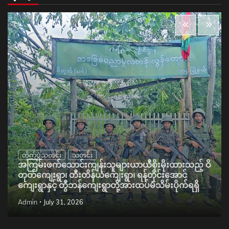
တိုက်ပွဲသတင်း
သတင်း
အကြမ်းဖက်သောင်းကျန်းသူများယာယီစိုးမိုးထားသည့် ဝိ
တုတ်ကျေးရွာ၊ တီးတိန်ယံကျေးရွာ၊ ရန်တိုင်းအောင်
ကျေးရွာနှင့် တွီဘန်ကျေးရွာတို့အားထပ်မံသိမ်းပိုက်ရရှိ
Admin
July 31, 2026