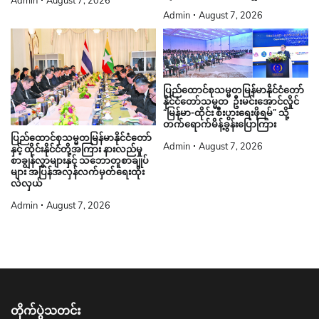
Admin
August 7, 2026
ပြည်ထောင်စုသမ္မတမြန်မာနိုင်ငံတော်
နိုင်ငံတော်သမ္မတ ဦးမင်းအောင်လှိုင်
“မြန်မာ-ထိုင်း စီးပွားရေးဖိုရမ်” သို့
တက်ရောက်မိန့်ခွန်းပြောကြား
ပြည်ထောင်စုသမ္မတမြန်မာနိုင်ငံတော်
Admin
August 7, 2026
နှင့် ထိုင်းနိုင်ငံတို့အကြား နားလည်မှု
စာချွန်လွှာများနှင့် သဘောတူစာချုပ်
များ အပြန်အလှန်လက်မှတ်ရေးထိုး
လဲလှယ်
Admin
August 7, 2026
တိုက်ပွဲသတင်း