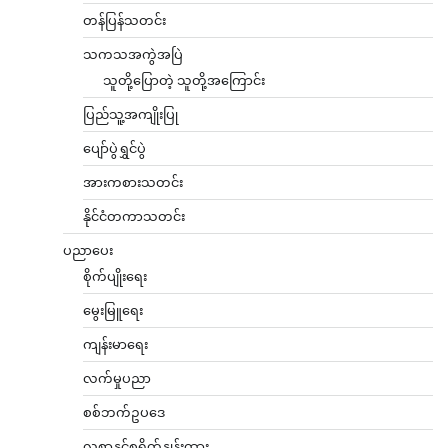
တန်ပြန်သတင်း
သကသအကွဲအပြဲ
သူတို့ပြောတဲ့ သူတို့အကြောင်း
ပြည်သူ့အကျိုးပြု
ပျော်ပွဲရွှင်ပွဲ
အားကစားသတင်း
နိုင်ငံတကာသတင်း
ပညာပေး
စိုက်ပျိုးရေး
မွေးမြူရေး
ကျန်းမာရေး
လက်မှုပညာ
စစ်ဘက်ဥပဒေ
လစာနှင့်စရိတ်နှုန်းထား