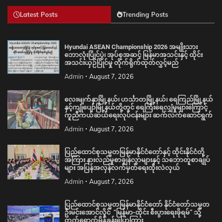
Latest Posts
Trending Posts
Hyundai ASEAN Championship 2026 အမျိုးသား
ဘောလုံးပြိုင်ပွဲ၊ အုပ်စုအဆင့် မြန်မာအသင်းနှင့် ထိုင်း
အသင်းယှဉ်ပြိုင်မှု တိုက်ရိုက်ထုတ်လွှင့်မည်
Admin
August 7, 2026
လေးမျက်နှာမြို့နယ်၊ ဟင်္သာတမြို့နယ်၊ ရေကြည်မြို့နယ်
နှင့်ကျုံပျော်မြို့နယ်တို့တွင် ရေကြီးရေလျှံမှုများကြောင့်
ကူညီကယ်ဆယ်ရေးလုပ်ငန်းများ ဆက်လက်ဆောင်ရွက်
Admin
August 7, 2026
ပြည်ထောင်စုသမ္မတမြန်မာနိုင်ငံတော်နှင့် ထိုင်းနိုင်ငံတို့
အကြား နားလည်မှုစာချွန်လွှာများနှင့် သဘောတူစာချုပ်
များ အပြန်အလှန်လက်မှတ်ရေးထိုးလဲလှယ်
Admin
August 7, 2026
ပြည်ထောင်စုသမ္မတမြန်မာနိုင်ငံတော် နိုင်ငံတော်သမ္မတ
ဦးမင်းအောင်လှိုင် “မြန်မာ-ထိုင်း စီးပွားရေးဖိုရမ်” သို့
တက်ရောက်မိန့်ခွန်းပြောကြား