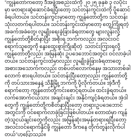
“ကျွန်တော်ကတော့ ဒီအဖွဲ့အစည်းထဲကို ၂၀၂၅ ခုနှစ် ၃ လပိုင်း
မှာ မတရားဆွဲဆောင်ခံရပြီးတော့ သင်တန်းကွင်းထဲကို ပို့ဆောင်
ခံရပါတယ်။ သင်တန်းကွင်းမှာတော့ ကျွန်တော်တို့က သင်တန်း
သုံးလတက်ရပါတယ်။ သင်တန်းကွင်းထဲမှာတော့ တွေ့ကြုံရတဲ့
အခက်အခဲတွေ၊ လူမျိုးရေးခွဲခြားခံရတာတွေ များလွန်းလို့
ကျွန်တော်တို့စိတ်နာပြီး အစိုးရ ဘက်ကလည်း အလင်းဝင်
ရောက်သူတွေကို နွေးထွေးစွာကြိုဆိုတဲ့ သတင်းကြားရလို့
ကျွန်တော်တို့လည်း အမြန်ဆုံး ဥပဒေဘောင်အတွင်း ဝင်လာခဲ့ပါ
တယ်။ သင်တန်းကွင်းထဲမှာလည်း လူမျိုးခွဲခြားခံရတာတွေ
အစားအသောက်ကလည်း တစ်ပတ်လောက်နေမှ အသားတစ်ခါ
လောက် စားရပါတယ်။ သင်တန်းပြီးတော့လည်း ကျွန်တော်တို့
ကို တပ်သားအနေနဲ့ သိန္နီမြို့ဘက်ကို ပို့လိုက်တယ်။ အဲ့ဒီကို
ရောက်တော့ ကျွန်တော်တို့ကင်းစောင့်ရတယ်။ ထင်းခွဲရတယ်။
လက်အောက်ငယ်သား အချင်းချင်း အနိုင်ကျင့်ခံရတယ်။ အဲ့ဒါ
တွေကို ကျွန်တော်တို့ကစိတ်နာပြီးတော့ တရားဥပဒေဘောင်
အတွင်းကို ဝင်ရောက်လာခဲ့ခြင်းဖြစ်ပါတယ်။ တောထဲမှာ ကျန်
တဲ့သူငယ်ချင်းတွေကိုလည်း အမြန်ဆုံးအမှန်တရားရပြီးတော့
အလင်းဝင်ရောက်နိုင်ဖို့ ကျွန်တော် ဒီကနေ တိုက်တွန်းလိုက်ပါ
တယ်”ဟုပြောသည်။