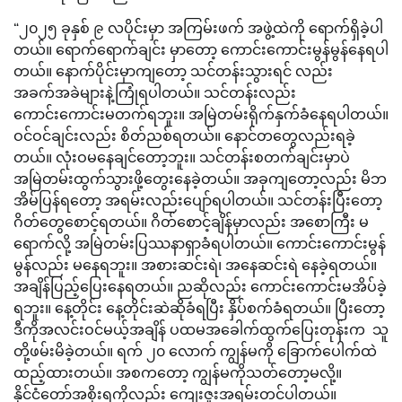
“၂၀၂၅ ခုနှစ် ၉ လပိုင်းမှာ အကြမ်းဖက် အဖွဲ့ထဲကို ရောက်ရှိခဲ့ပါ
တယ်။ ရောက်ရောက်ချင်း မှာတော့ ကောင်းကောင်းမွန်မွန်နေရပါ
တယ်။ နောက်ပိုင်းမှာကျတော့ သင်တန်းသွားရင် လည်း
အခက်အခဲများနဲ့ကြုံရပါတယ်။ သင်တန်းလည်း
ကောင်းကောင်းမတက်ရဘူး။ အမြဲတမ်းရိုက်နှက်ခံနေရပါတယ်။
ဝင်ဝင်ချင်းလည်း စိတ်ညစ်ရတယ်။ နောင်တတွေလည်းရခဲ့
တယ်။ လုံးဝမနေချင်တော့ဘူး။ သင်တန်းစတက်ချင်းမှာပဲ
အမြဲတမ်းထွက်သွားဖို့တွေးနေခဲ့တယ်။ အခုကျတော့လည်း မိဘ
အိမ်ပြန်ရတော့ အရမ်းလည်းပျော်ရပါတယ်။ သင်တန်းပြီးတော့
ဂိတ်တွေစောင့်ရတယ်။ ဂိတ်စောင့်ချိန်မှာလည်း အစောကြီး မ
ရောက်လို့ အမြဲတမ်းပြဿနာရှာခံရပါတယ်။ ကောင်းကောင်းမွန်
မွန်လည်း မနေရဘူး။ အစားဆင်းရဲ၊ အနေဆင်းရဲ နေခဲ့ရတယ်။
အချိန်ပြည့်ပြေးနေရတယ်။ ညဆိုလည်း ကောင်းကောင်းမအိပ်ခဲ့
ရဘူး။ နေ့တိုင်း နေ့တိုင်းဆဲဆိုခံရပြီး နှိပ်စက်ခံရတယ်။ ပြီးတော့
ဒီကိုအလင်းဝင်မယ့်အချိန် ပထမအခေါက်ထွက်ပြေးတုန်းက သူ
တို့ဖမ်းမိခဲ့တယ်။ ရက် ၂၀ လောက် ကျွန်မကို ခြောက်ပေါက်ထဲ
ထည့်ထားတယ်။ အစကတော့ ကျွန်မကိုသတ်တော့မလို့။
နိုင်ငံတော်အစိုးရကိုလည်း ကျေးဇူးအရမ်းတင်ပါတယ်။