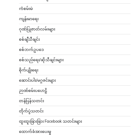
ကံစမ်းမဲ
ကျန်းမာရေး
ဂုဏ်ပြုဇာတ်လမ်းများ
စစ်ချီသီချင်း
စစ်ဘက်ဥပဒေ
စစ်သည်ရေး/ဆိုသီချင်းများ
စိုက်ပျိုးရေး
ဆောင်းပါး/မဂ္ဂဇင်းများ
ဉာဏ်စမ်းပဟေဠိ
တန်ပြန်သတင်း
တိုက်ပွဲသတင်း
ထူးထူးခြားခြား Facebook သတင်းများ
ထောက်ခံအားပေးမှု