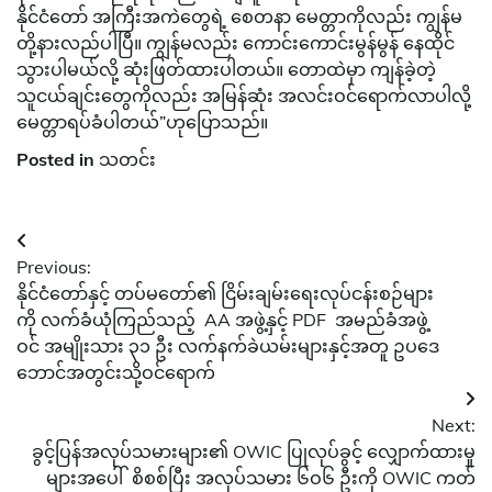
နိုင်ငံတော် အကြီးအကဲတွေရဲ့ စေတနာ မေတ္တာကိုလည်း ကျွန်မ
တို့နားလည်ပါပြီ။ ကျွန်မလည်း ကောင်းကောင်းမွန်မွန် နေထိုင်
သွားပါမယ်လို့ ဆုံးဖြတ်ထားပါတယ်။ တောထဲမှာ ကျန်ခဲ့တဲ့
သူငယ်ချင်းတွေကိုလည်း အမြန်ဆုံး အလင်းဝင်ရောက်လာပါလို့
မေတ္တာရပ်ခံပါတယ်”ဟုပြောသည်။
Posted in
သတင်း
Post
Previous:
navigation
နိုင်ငံတော်နှင့် တပ်မတော်၏ ငြိမ်းချမ်းရေးလုပ်ငန်းစဉ်များ
ကို လက်ခံယုံကြည်သည့် AA အဖွဲ့နှင့် PDF အမည်ခံအဖွဲ့
ဝင် အမျိုးသား ၃၁ ဦး လက်နက်ခဲယမ်းများနှင့်အတူ ဥပဒေ
ဘောင်အတွင်းသို့ဝင်ရောက်
Next:
ခွင့်ပြန်အလုပ်သမားများ၏ OWIC ပြုလုပ်ခွင့် လျှောက်ထားမှု
များအပေါ် စိစစ်ပြီး အလုပ်သမား ၆ဝ၆ ဦးကို OWIC ကတ်