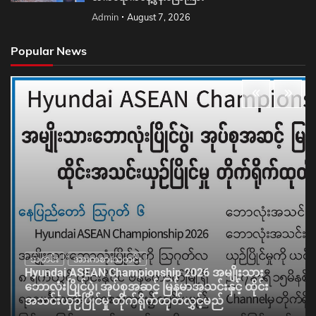
Admin
August 7, 2026
Popular News
သတင်း
အားကစားသတင်း
Hyundai ASEAN Championship 2026 အမျိုးသား
ဘောလုံးပြိုင်ပွဲ၊ အုပ်စုအဆင့် မြန်မာအသင်းနှင့် ထိုင်း
အသင်းယှဉ်ပြိုင်မှု တိုက်ရိုက်ထုတ်လွှင့်မည်