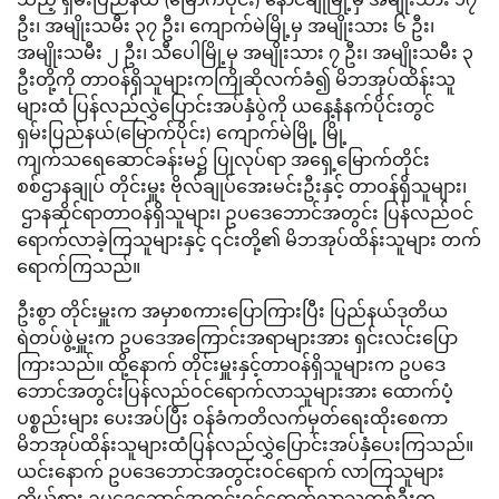
ဦး၊ အမျိုးသမီး ၃၇ ဦး၊ ကျောက်မဲမြို့မှ အမျိုးသား ၆ ဦး၊
အမျိုးသမီး ၂ ဦး၊ သီပေါမြို့မှ အမျိုးသား ၇ ဦး၊ အမျိုးသမီး ၃
ဦးတို့ကို တာဝန်ရှိသူများကကြိုဆိုလက်ခံ၍ မိဘအုပ်ထိန်းသူ
များထံ ပြန်လည်လွှဲပြောင်းအပ်နှံပွဲကို ယနေ့နံနက်ပိုင်းတွင်
ရှမ်းပြည်နယ်(မြောက်ပိုင်း) ကျောက်မဲမြို့ မြို့
ကျက်သရေဆောင်ခန်းမ၌ ပြုလုပ်ရာ အရှေ့မြောက်တိုင်း
စစ်ဌာနချုပ် တိုင်းမှူး ဗိုလ်ချုပ်အေးမင်းဦးနှင့် တာဝန်ရှိသူများ၊
ဌာနဆိုင်ရာတာဝန်ရှိသူများ၊ ဥပဒေဘောင်အတွင်း ပြန်လည်ဝင်
ရောက်လာခဲ့ကြသူများနှင့် ၎င်းတို့၏ မိဘအုပ်ထိန်းသူများ တက်
ရောက်ကြသည်။
ဦးစွာ တိုင်းမှူးက အမှာစကားပြောကြားပြီး ပြည်နယ်ဒုတိယ
ရဲတပ်ဖွဲ့မှူးက ဥပဒေအကြောင်းအရာများအား ရှင်းလင်းပြော
ကြားသည်။ ထို့နောက် တိုင်းမှူးနှင့်တာဝန်ရှိသူများက ဥပဒေ
ဘောင်အတွင်းပြန်လည်ဝင်ရောက်လာသူများအား ထောက်ပံ့
ပစ္စည်းများ ပေးအပ်ပြီး ဝန်ခံကတိလက်မှတ်ရေးထိုးစေကာ
မိဘအုပ်ထိန်းသူများထံပြန်လည်လွှဲပြောင်းအပ်နှံပေးကြသည်။
ယင်းနောက် ဥပဒေဘောင်အတွင်းဝင်ရောက် လာကြသူများ
ကိုယ်စား ဥပဒေဘောင်အတွင်းဝင်ရောက်လာသူတစ်ဦးက