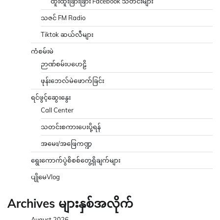
ထူးထူးခြားခြား Facebook သတင်းများ
သဇင် FM Radio
Tiktok ဆယ်လီများ
ကံစမ်းမဲ
ဉာဏ်စမ်းပဟေဠိ
ဖုန်းဘေလ်မဲဖောက်ခြင်း
ရင်ဖွင့်ဆွေးနွေး
Call Center
သတင်းစကားပေးပို့ရန်
အမေး/အဖြေကဏ္ဍ
ရွေးကောက်ပွဲစိစစ်တွေ့ရှိချက်များ
ပျိုမေVlog
Archives များနှစ်အလိုက်
August 2026