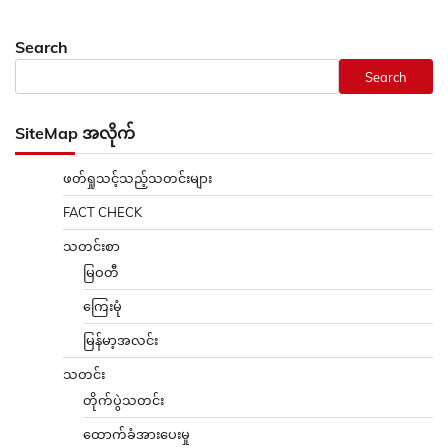
Search
Search
SiteMap အလိုက်
ဖတ်ရှုသင့်သည့်သတင်းများ
FACT CHECK
သတင်းစာ
မြဝတီ
ကြေးမုံ
မြန်မာ့အလင်း
သတင်း
တိုက်ပွဲသတင်း
ထောက်ခံအားပေးမှု