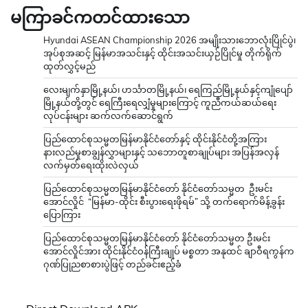
မကြာခင်ကတင်ထားသော
Hyundai ASEAN Championship 2026 အမျိုးသားဘောလုံးပြိုင်ပွဲ၊
အုပ်စုအဆင့် မြန်မာအသင်းနှင့် ထိုင်းအသင်းယှဉ်ပြိုင်မှု တိုက်ရိုက်
ထုတ်လွှင့်မည်
လေးမျက်နှာမြို့နယ်၊ ဟင်္သာတမြို့နယ်၊ ရေကြည်မြို့နယ်နှင့်ကျုံပျော်
မြို့နယ်တို့တွင် ရေကြီးရေလျှံမှုများကြောင့် ကူညီကယ်ဆယ်ရေး
လုပ်ငန်းများ ဆက်လက်ဆောင်ရွက်
ပြည်ထောင်စုသမ္မတမြန်မာနိုင်ငံတော်နှင့် ထိုင်းနိုင်ငံတို့အကြား
နားလည်မှုစာချွန်လွှာများနှင့် သဘောတူစာချုပ်များ အပြန်အလှန်
လက်မှတ်ရေးထိုးလဲလှယ်
ပြည်ထောင်စုသမ္မတမြန်မာနိုင်ငံတော် နိုင်ငံတော်သမ္မတ ဦးမင်း
အောင်လှိုင် “မြန်မာ-ထိုင်း စီးပွားရေးဖိုရမ်” သို့ တက်ရောက်မိန့်ခွန်း
ပြောကြား
ပြည်ထောင်စုသမ္မတမြန်မာနိုင်ငံတော် နိုင်ငံတော်သမ္မတ ဦးမင်း
အောင်လှိုင်အား ထိုင်းနိုင်ငံဝန်ကြီးချုပ် မစ္စတာ အနုထင် ချာဝီရကွန်က
ဂုဏ်ပြုညစာစားပွဲဖြင့် တည်ခင်းဧည့်ခံ