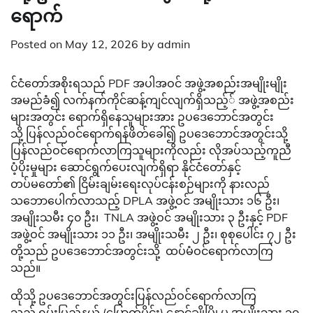
ရောက်
Posted on
May 12, 2026
by
admin
င်ငံတော်အစိုးရသည် PDF အပါအဝင် အဖွဲ့အစည်းအမျိုးမျိုး
အမည်ခံ၍ လက်နက်ကိုင်ဆန့်ကျင်လျက်ရှိသည့်် အဖွဲ့အစည်း
များအတွင်း ရောက်ရှိနေသူများအား ဥပဒေဘောင်အတွင်း
သို့ ပြန်လည်ဝင်ရောက်ရန်ဖိတ်ခေါ်၍ ဥပဒေဘောင်အတွင်းသို့
ပြန်လည်ဝင်ရောက်လာကြသူများကိုလည်း လိုအပ်သည့်ကူညီ
ပံ့ပိုးမှုများ ဆောင်ရွက်ပေးလျက်ရှိရာ နိုင်ငံတော်နှင့်
တပ်မတော်၏ ငြိမ်းချမ်းရေးလုပ်ငန်းစဉ်များကို နားလည်
သဘောပေါက်လာသည့် DPLA အဖွဲ့ဝင် အမျိုးသား ၁၆ ဦး၊
အမျိုးသမီး ၄၀ ဦး၊ TNLA အဖွဲ့ဝင် အမျိုးသား ၃ ဦးနှင့် PDF
အဖွဲ့ဝင် အမျိုးသား ၁၁ ဦး၊ အမျိုးသမီး ၂ ဦး၊ စုစုပေါင်း ၇၂ ဦး
တို့သည် ဥပဒေဘောင်အတွင်းသို့ ထပ်မံဝင်ရောက်လာကြ
သည်။
ထိုသို့ ဥပဒေဘောင်အတွင်းပြန်လည်ဝင်ရောက်လာကြ
သည့် ရှမ်းပြည်နယ် (မြောက်ပိုင်း) နောင်ချိုမြို့မှ အမျိုးသား ၁၇