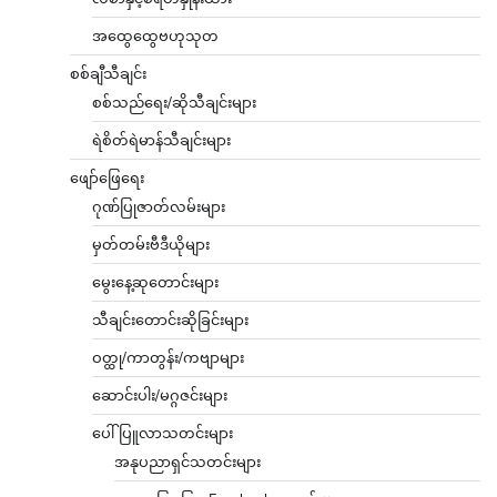
အထွေထွေဗဟုသုတ
စစ်ချီသီချင်း
စစ်သည်ရေး/ဆိုသီချင်းများ
ရဲစိတ်ရဲမာန်သီချင်းများ
ဖျော်ဖြေရေး
ဂုဏ်ပြုဇာတ်လမ်းများ
မှတ်တမ်းဗီဒီယိုများ
မွေးနေ့ဆုတောင်းများ
သီချင်းတောင်းဆိုခြင်းများ
ဝတ္ထု/ကာတွန်း/ကဗျာများ
ဆောင်းပါး/မဂ္ဂဇင်းများ
ပေါ်ပြူလာသတင်းများ
အနုပညာရှင်သတင်းများ