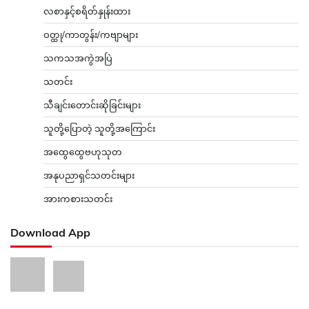
လစာနှင့်စရိတ်နှုန်းထား
ဝတ္ထု/ကာတွန်း/ကဗျာများ
သကသအကွဲအပြဲ
သတင်း
သီချင်းတောင်းဆိုခြင်းများ
သူတို့ပြောတဲ့ သူတို့အကြောင်း
အထွေထွေဗဟုသုတ
အနုပညာရှင်သတင်းများ
အားကစားသတင်း
Download App