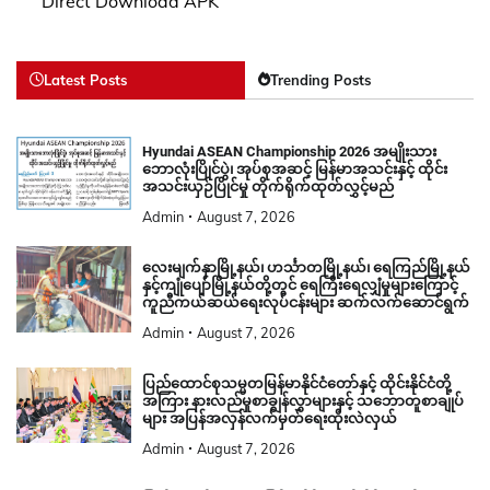
Direct Download APK
Latest Posts
Trending Posts
Hyundai ASEAN Championship 2026 အမျိုးသား
ဘောလုံးပြိုင်ပွဲ၊ အုပ်စုအဆင့် မြန်မာအသင်းနှင့် ထိုင်း
အသင်းယှဉ်ပြိုင်မှု တိုက်ရိုက်ထုတ်လွှင့်မည်
Admin
August 7, 2026
လေးမျက်နှာမြို့နယ်၊ ဟင်္သာတမြို့နယ်၊ ရေကြည်မြို့နယ်
နှင့်ကျုံပျော်မြို့နယ်တို့တွင် ရေကြီးရေလျှံမှုများကြောင့်
ကူညီကယ်ဆယ်ရေးလုပ်ငန်းများ ဆက်လက်ဆောင်ရွက်
Admin
August 7, 2026
ပြည်ထောင်စုသမ္မတမြန်မာနိုင်ငံတော်နှင့် ထိုင်းနိုင်ငံတို့
အကြား နားလည်မှုစာချွန်လွှာများနှင့် သဘောတူစာချုပ်
များ အပြန်အလှန်လက်မှတ်ရေးထိုးလဲလှယ်
Admin
August 7, 2026