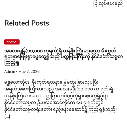
ပြုလုပ်ပေးမည်
Related Posts
သတင်း
အလေးချိန်(၁၁,၀၀၀ ကရက်)ရှိ တန်ဖိုးကြီးမားသော မိုးကုတ်
ရတနာမြေမှရှာဖွေတွေ့ရှိသည့် ပတ္တမြားကြီးကို နိုင်ငံတော်သမ္မတ
ကြည့်ရှု
Admin
May 7, 2026
မန္တလေးတိုင်း၊ မိုးကုတ်ရတနာမြေမှထူးခြားလှပပြီး
အရွယ်အစားကြီးမားသည့် အလေးချိန်(၁၁,၀၀၀ က ရက်)ရှိ
တန်ဖိုးကြီးမားသော ပတ္တမြားတစ်ပွင့်ကိုရှာဖွေတွေ့ရှိခဲ့ရာ
နိုင်ငံတော်သမ္မတ ဦးမင်းအောင်လှိုင်က မေ ၇ ရက်တွင်
နိုင်ငံတော်သမ္မတရုံးတော်၊ ဧည့်ခန်းမဆောင်၌ကြည့်ရှုခဲ့သည်။
[…]