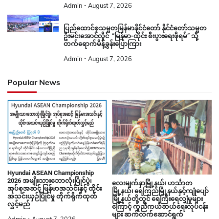
Admin
August 7, 2026
ပြည်ထောင်စုသမ္မတမြန်မာနိုင်ငံတော် နိုင်ငံတော်သမ္မတ
ဦးမင်းအောင်လှိုင် “မြန်မာ-ထိုင်း စီးပွားရေးဖိုရမ်” သို့
တက်ရောက်မိန့်ခွန်းပြောကြား
Admin
August 7, 2026
Popular News
Hyundai ASEAN Championship
2026 အမျိုးသားဘောလုံးပြိုင်ပွဲ၊
လေးမျက်နှာမြို့နယ်၊ ဟင်္သာတ
အုပ်စုအဆင့် မြန်မာအသင်းနှင့် ထိုင်း
မြို့နယ်၊ ရေကြည်မြို့နယ်နှင့်ကျုံပျော်
အသင်းယှဉ်ပြိုင်မှု တိုက်ရိုက်ထုတ်
မြို့နယ်တို့တွင် ရေကြီးရေလျှံမှုများ
လွှင့်မည်
ကြောင့် ကူညီကယ်ဆယ်ရေးလုပ်ငန်း
များ ဆက်လက်ဆောင်ရွက်
Admin
August 7, 2026