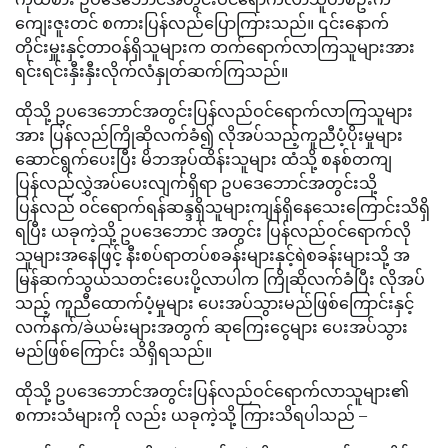
ကျေးဇူးတင် စကားပြန်လည်ပြောကြားသည်။ ၎င်းနောက်
တိုင်းမှူးနှင့်တာဝန်ရှိသူများက တက်ရောက်လာကြသူများအား
ရင်းရင်းနှီးနှီးလိုက်လံနှုတ်ဆက်ကြသည်။
ထိုသို့ ဥပဒေဘောင်အတွင်းပြန်လည်ဝင်ရောက်လာကြသူများ
အား ပြန်လည်ကြိုဆိုလက်ခံ၍ လိုအပ်သည့်ကူညီပံ့ပိုးမှုများ
ဆောင်ရွက်ပေးပြီး မိဘအုပ်ထိန်းသူများ ထံသို့ စနစ်တကျ
ပြန်လည်လွှဲအပ်ပေးလျက်ရှိရာ ဥပဒေဘောင်အတွင်းသို့
ပြန်လည် ဝင်ရောက်ရန်ဆန္ဒရှိသူများကျန်ရှိနေသေးကြောင်းသိရှိ
ရပြီး ယခုကဲ့သို့ ဥပဒေဘောင် အတွင်း ပြန်လည်ဝင်ရောက်လို
သူများအနေဖြင့် နီးစပ်ရာတပ်စခန်းများနှင့်ရဲစခန်းများသို့ အ
မြန်ဆက်သွယ်သတင်းပေးပို့လာပါက ကြိုဆိုလက်ခံပြီး လိုအပ်
သည့် ကူညီထောက်ပံ့မှုများ ပေးအပ်သွားမည်ဖြစ်ကြောင်းနှင့်
လက်နက်/ခဲယမ်းများအတွက် ဆုကြေးငွေများ ပေးအပ်သွား
မည်ဖြစ်ကြောင်း သိရှိရသည်။
ထိုသို့ ဥပဒေဘောင်အတွင်းပြန်လည်ဝင်ရောက်လာသူများ၏
စကားသံများကို လည်း ယခုကဲ့သို့ ကြားသိရပါသည် –