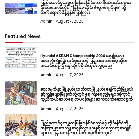
ပြည်ထောင်စုသမ္မတမြန်မာနိုင်ငံတော် နိုင်ငံတော်သမ္မတ
ဦးမင်းအောင်လှိုင် “မြန်မာ-ထိုင်း စီးပွားရေးဖိုရမ်” သို့
တက်ရောက်မိန့်ခွန်းပြောကြား
Admin
August 7, 2026
Featured News
Hyundai ASEAN Championship 2026 အမျိုးသား
ဘောလုံးပြိုင်ပွဲ၊ အုပ်စုအဆင့် မြန်မာအသင်းနှင့် ထိုင်း
အသင်းယှဉ်ပြိုင်မှု တိုက်ရိုက်ထုတ်လွှင့်မည်
Admin
August 7, 2026
လေးမျက်နှာမြို့နယ်၊ ဟင်္သာတမြို့နယ်၊ ရေကြည်မြို့နယ်
နှင့်ကျုံပျော်မြို့နယ်တို့တွင် ရေကြီးရေလျှံမှုများကြောင့်
ကူညီကယ်ဆယ်ရေးလုပ်ငန်းများ ဆက်လက်ဆောင်ရွက်
Admin
August 7, 2026
ပြည်ထောင်စုသမ္မတမြန်မာနိုင်ငံတော်နှင့် ထိုင်းနိုင်ငံတို့
အကြား နားလည်မှုစာချွန်လွှာများနှင့် သဘောတူစာချုပ်
များ အပြန်အလှန်လက်မှတ်ရေးထိုးလဲလှယ်