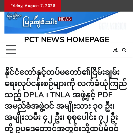
Skip
Friday, August 7, 2026
to
content
PCT NEWS HOMEPAGE
နိုင်ငံတော်နှင့်တပ်မတော်၏ငြိမ်းချမ်း
ရေးလုပ်ငန်းစဉ်များကို လက်ခံယုံကြည်
သည့် DPLA ၊ TNLA အဖွဲ့နှင့် PDF
အမည်ခံအဖွဲ့ဝင် အမျိုးသား ၃၀ ဦး၊
အမျိုးသမီး ၄၂ ဦး၊ စုစုပေါင်း ၇၂ ဦး
တို့ ဥပဒေဘောင်အတွင်းသို့ထပ်မံဝင်