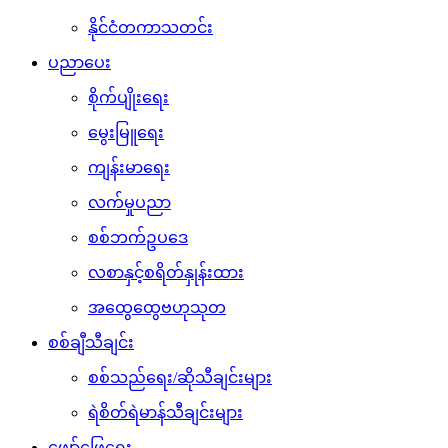
နိုင်ငံတကာသတင်း
ပညာပေး
စိုက်ပျိုးရေး
မွေးမြူရေး
ကျန်းမာရေး
လက်မှုပညာ
စစ်ဘက်ဥပဒေ
လစာနှင့်စရိတ်နှုန်းထား
အထွေထွေဗဟုသုတ
စစ်ချီသီချင်း
စစ်သည်ရေး/ဆိုသီချင်းများ
ရဲစိတ်ရဲမာန်သီချင်းများ
ဖျော်ဖြေရေး