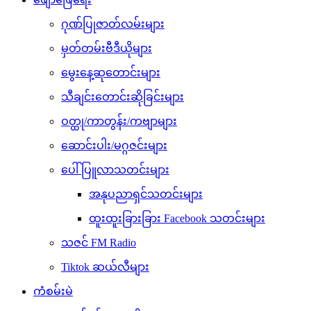
ဂုဏ်ပြုဇာတ်လမ်းများ
မှတ်တမ်းဗီဒီယိုများ
မွေးနေ့ဆုတောင်းများ
သီချင်းတောင်းဆိုခြင်းများ
ဝတ္ထု/ကာတွန်း/ကဗျာများ
ဆောင်းပါး/မဂ္ဂဇင်းများ
ပေါ်ပြူလာသတင်းများ
အနုပညာရှင်သတင်းများ
ထူးထူးခြားခြား Facebook သတင်းများ
သဇင် FM Radio
Tiktok ဆယ်လီများ
ကံစမ်းမဲ