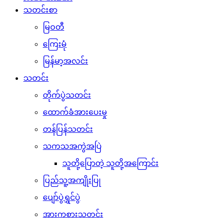
သတင်းစာ
မြဝတီ
ကြေးမုံ
မြန်မာ့အလင်း
သတင်း
တိုက်ပွဲသတင်း
ထောက်ခံအားပေးမှု
တန်ပြန်သတင်း
သကသအကွဲအပြဲ
သူတို့ပြောတဲ့ သူတို့အကြောင်း
ပြည်သူ့အကျိုးပြု
ပျော်ပွဲရွှင်ပွဲ
အားကစားသတင်း