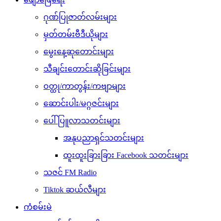
ဂုဏ်ပြုဇာတ်လမ်းများ
မှတ်တမ်းဗီဒီယိုများ
မွေးနေ့ဆုတောင်းများ
သီချင်းတောင်းဆိုခြင်းများ
ဝတ္ထု/ကာတွန်း/ကဗျာများ
ဆောင်းပါး/မဂ္ဂဇင်းများ
ပေါ်ပြူလာသတင်းများ
အနုပညာရှင်သတင်းများ
ထူးထူးခြားခြား Facebook သတင်းများ
သဇင် FM Radio
Tiktok ဆယ်လီများ
ကံစမ်းမဲ