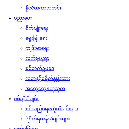
နိုင်ငံတကာသတင်း
ပညာပေး
စိုက်ပျိုးရေး
မွေးမြူရေး
ကျန်းမာရေး
လက်မှုပညာ
စစ်ဘက်ဥပဒေ
လစာနှင့်စရိတ်နှုန်းထား
အထွေထွေဗဟုသုတ
စစ်ချီသီချင်း
စစ်သည်ရေး/ဆိုသီချင်းများ
ရဲစိတ်ရဲမာန်သီချင်းများ
ဖျော်ဖြေရေး