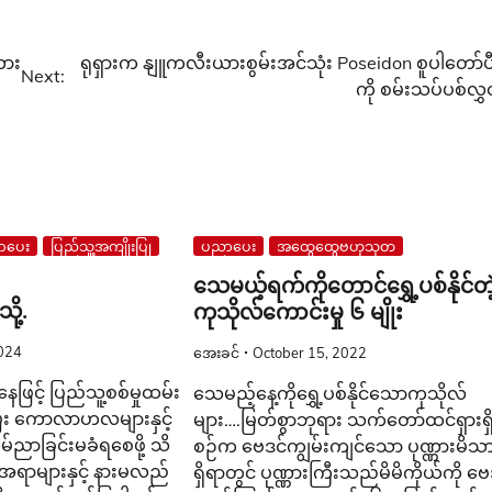
ကား
ရုရှားက နျူကလီးယားစွမ်းအင်သုံး Poseidon စူပါတော်ပီဒ
Next:
ကို စမ်းသပ်ပစ်လွှ
ာပေး
ပြည်သူ့အကျိုးပြု
ပညာပေး
အထွေထွေဗဟုသုတ
သေမယ့်ရက်ကိုတောင်ရွှေ့ပစ်နိုင်တဲ
ု့.
ကုသိုလ်ကောင်းမှု ၆ မျိုး
024
အေးခင်
October 15, 2022
ြင့် ပြည်သူ့စစ်မှုထမ်း
သေမည့်နေ့ကိုရွှေ့ပစ်နိုင်သောကုသိုလ်
ီး ကောလာဟလများနှင့်
များ….မြတ်စွာဘုရား သက်တော်ထင်ရှားရှ
်ညာခြင်းမခံရစေဖို့ သိ
စဉ်က ဗေဒင်ကျွမ်းကျင်သော ပုဏ္ဏားမိသာ
အရာများနှင့် နားမလည်
ရှိရာတွင် ပုဏ္ဏားကြီးသည်မိမိကိုယ်ကို ဗေ