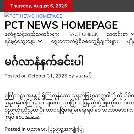
Skip
Thursday, August 6, 2026
to
content
PCT NEWS HOMEPAGE
ဖတ်ရှုသင့်သည့်သတင်းများ
FACT CHECK
သတင်းစာ
ရင်ဖွင့်ဆွေးနွေး
ရွေးကောက်ပွဲစိစစ်တွေ့ရှိချက်များ
ပျ
မင်္ဂလာနံနက်ခင်းပါ
Posted on
October 31, 2025
by
အေးခင်
စင်္ကြာဝဠာ အနန္တ၌ ရှိကြကုန်သော လူနတ်ဗြမ္ဟာသတ္တဝါတို့ ကိုယ်စ
မြန်မာနိုင်ငံကြီးအေး ချမ်းသာယာပြီး အမြန် ဆုံးဖွံဖြိုးတိုးတ
စည်းလုံးညီညွတ်ပြီး ထာဝရငြိမ်းချမ်းရေးရပါစေ သဘာဝဘေးကပ် 
ကြပါစေ.. 🙏🙏🙏
Posted in
ပညာပေး
,
ပြည်သူ့အကျိုးပြု