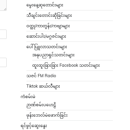
မွေးနေ့ဆုတောင်းများ
သီချင်းတောင်းဆိုခြင်းများ
ဝတ္ထု/ကာတွန်း/ကဗျာများ
ဆောင်းပါး/မဂ္ဂဇင်းများ
ပေါ်ပြူလာသတင်းများ
အနုပညာရှင်သတင်းများ
ထူးထူးခြားခြား Facebook သတင်းများ
သဇင် FM Radio
Tiktok ဆယ်လီများ
ကံစမ်းမဲ
ဉာဏ်စမ်းပဟေဠိ
ဖုန်းဘေလ်မဲဖောက်ခြင်း
ရင်ဖွင့်ဆွေးနွေး