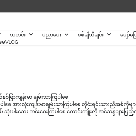
သတင်း
ပညာပေး
စစ်ချီသီချင်း
ဖျော်ဖ
ိုမေVLOG
ိတ်နှစ်ဖြာကျန်းမာ ချမ်းသာကြပါစေ
က်လာပါစေ အားလုံးကျန်းမာချမ်းသာကြပါစေ တိုင်းရင်းသားညီအစ်ကိုမျာ
သုံးပါးဘေး ကင်းဝေးကြပါစေ ကောင်းကျိုးလို အင်ဆန္ဒများပြည့်