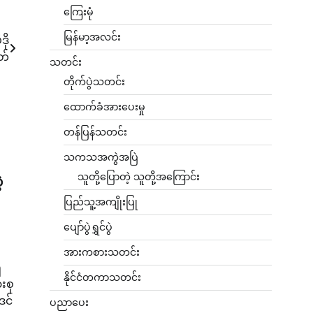
ကြေးမုံ
မြန်မာ့အလင်း
ို
တ်
သတင်း
တိုက်ပွဲသတင်း
ထောက်ခံအားပေးမှု
တန်ပြန်သတင်း
သကသအကွဲအပြဲ
သူတို့ပြောတဲ့ သူတို့အကြောင်း
့
ပြည်သူ့အကျိုးပြု
ပျော်ပွဲရွှင်ပွဲ
အားကစားသတင်း
ိ
နိုင်ငံတကာသတင်း
းစု
ဒင်
ပညာပေး