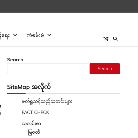
ြေရေး
ကံစမ်းမဲ
Search
Search
SiteMap အလိုက်
ဖတ်ရှုသင့်သည့်သတင်းများ
း
FACT CHECK
ဝ
သတင်းစာ
မြဝတီ