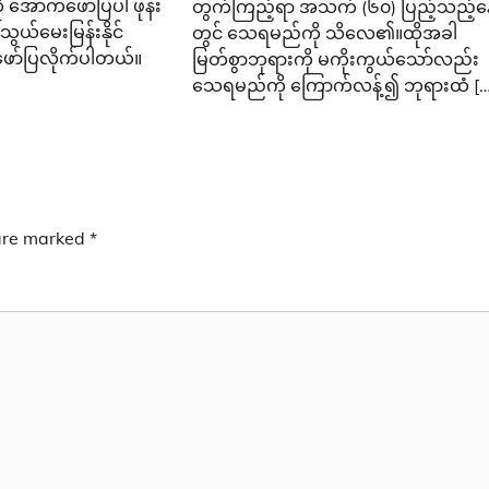
 အောက်ဖော်ပြပါ ဖုန်း
တွက်ကြည့်ရာ အသက် (၆၀) ပြည့်သည့်နေ
သွယ်မေးမြန်းနိုင်
တွင် သေရမည်ကို သိလေ၏။ထိုအခါ
ော်ပြလိုက်ပါတယ်။
မြတ်စွာဘုရားကို မကိုးကွယ်သော်လည်း
သေရမည်ကို ကြောက်လန့်၍ ဘုရားထံ […
 are marked
*