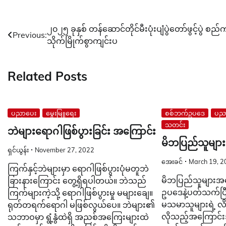
Post
၂၀၂၅ ခုနှစ် တန်ဆောင်တိုင်မီးပုံးပျံပွဲတော်ဖွင့်ပွဲ စည်
Previous:
သိုက်မြိုက်စွာကျင်းပ
navigation
Related Posts
ပညာပေး
မွေးမြူရေး
စစ်ဘက်ဥပဒေ
ပည
သတင်း
ဘဲများရောဂါဖြစ်ပွားခြင်း အကြောင်း
မိဘပြည်သူများသိ
ရှင်ယွန်း
November 27, 2022
အေးခင်
March 19, 2
ကြက်နှင့်ဘဲများမှာ ရောဂါဖြစ်ပွားပုံမတူဘဲ
မိဘပြည်သူများအနေဖ
ခြားနားကြောင်း တွေ့ရှိရပါတယ်။ ဘဲသည်
ဥပဒေနဲ့ပတ်သက်ပြ
ကြက်များကဲ့သို့ ရောဂါဖြစ်ပွားမှု မများချေ။
မသမာသူများရဲ့ လိမ
ရုတ်တရက်ရောဂါ မဖြစ်လွယ်ပေ။ ဘဲများ၏
လိုသည့်အကြောင်း
သဘာဝမှာ ရွံ့နွံထဲရှိ အညစ်အကြေးများထဲ