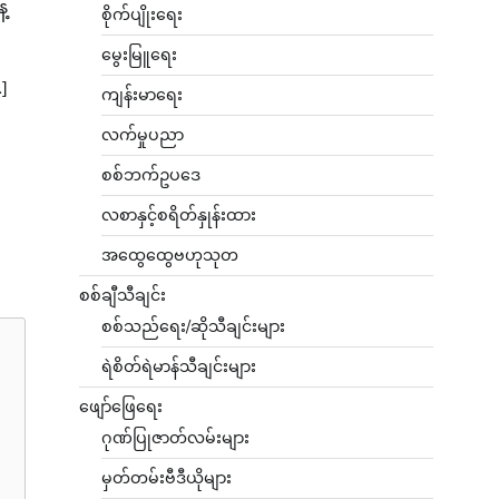
့
စိုက်ပျိုးရေး
မွေးမြူရေး
]
ကျန်းမာရေး
လက်မှုပညာ
စစ်ဘက်ဥပဒေ
လစာနှင့်စရိတ်နှုန်းထား
အထွေထွေဗဟုသုတ
စစ်ချီသီချင်း
စစ်သည်ရေး/ဆိုသီချင်းများ
ရဲစိတ်ရဲမာန်သီချင်းများ
ဖျော်ဖြေရေး
ဂုဏ်ပြုဇာတ်လမ်းများ
မှတ်တမ်းဗီဒီယိုများ