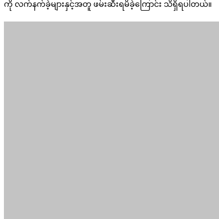
ကို လက်နက်ခဲ့များနှင့်အတူ ဖမ်းဆီးရမိခဲ့ကြောင်း သိရှိရပါတယ်။