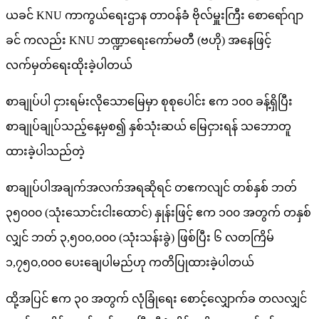
ယခင် KNU ကာကွယ်ရေးဌာန တာဝန်ခံ ဗိုလ်မှူးကြီး စောရော်ဂျာ
ခင် ကလည်း KNU ဘဏ္ဍာရေးကော်မတီ (ဗဟို) အနေဖြင့်
လက်မှတ်ရေးထိုးခဲ့ပါတယ်
စာချုပ်ပါ ငှားရမ်းလိုသောမြေမှာ စုစုပေါင်း ဧက ၁၀၀ ခန့်ရှိပြီး
စာချုပ်ချုပ်သည့်နေ့မှစ၍ နှစ်သုံးဆယ် မြေငှားရန် သဘောတူ
ထားခဲ့ပါသည်တဲ့
စာချုပ်ပါအချက်အလက်အရဆိုရင် တဧကလျင် တစ်နှစ် ဘတ်
၃၅၀၀၀ (သုံးသောင်းငါးထောင်) နှုန်းဖြင့် ဧက ၁၀၀ အတွက် တနှစ်
လျှင် ဘတ် ၃,၅၀၀,၀၀၀ (သုံးသန်းခွဲ) ဖြစ်ပြီး ၆ လတကြိမ်
၁,၇၅၀,၀၀၀ ပေးချေပါမည်ဟု ကတိပြုထားခဲ့ပါတယ်
ထို့အပြင် ဧက ၃၀ အတွက် လုံခြုံရေး စောင့်လျှောက်ခ တလလျှင်