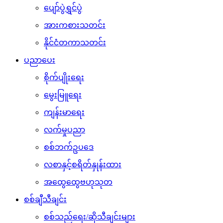
ပျော်ပွဲရွှင်ပွဲ
အားကစားသတင်း
နိုင်ငံတကာသတင်း
ပညာပေး
စိုက်ပျိုးရေး
မွေးမြူရေး
ကျန်းမာရေး
လက်မှုပညာ
စစ်ဘက်ဥပဒေ
လစာနှင့်စရိတ်နှုန်းထား
အထွေထွေဗဟုသုတ
စစ်ချီသီချင်း
စစ်သည်ရေး/ဆိုသီချင်းများ