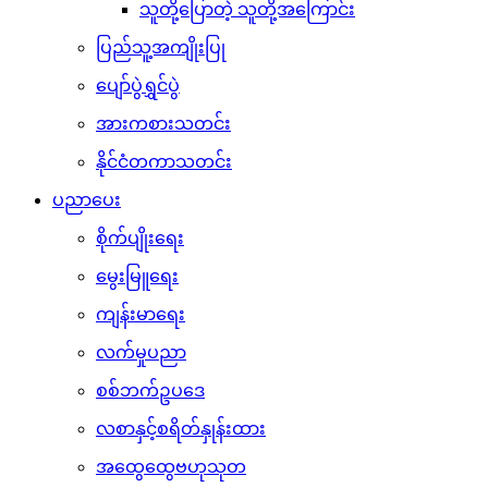
သူတို့ပြောတဲ့ သူတို့အကြောင်း
ပြည်သူ့အကျိုးပြု
ပျော်ပွဲရွှင်ပွဲ
အားကစားသတင်း
နိုင်ငံတကာသတင်း
ပညာပေး
စိုက်ပျိုးရေး
မွေးမြူရေး
ကျန်းမာရေး
လက်မှုပညာ
စစ်ဘက်ဥပဒေ
လစာနှင့်စရိတ်နှုန်းထား
အထွေထွေဗဟုသုတ