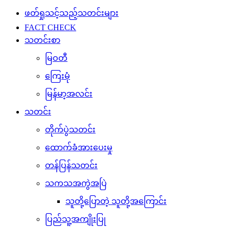
ဖတ်ရှုသင့်သည့်သတင်းများ
FACT CHECK
သတင်းစာ
မြဝတီ
ကြေးမုံ
မြန်မာ့အလင်း
သတင်း
တိုက်ပွဲသတင်း
ထောက်ခံအားပေးမှု
တန်ပြန်သတင်း
သကသအကွဲအပြဲ
သူတို့ပြောတဲ့ သူတို့အကြောင်း
ပြည်သူ့အကျိုးပြု