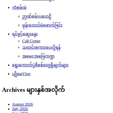
ကံစမ်းမဲ
ဉာဏ်စမ်းပဟေဠိ
ဖုန်းဘေလ်မဲဖောက်ခြင်း
ရင်ဖွင့်ဆွေးနွေး
Call Center
သတင်းစကားပေးပို့ရန်
အမေး/အဖြေကဏ္ဍ
ရွေးကောက်ပွဲစိစစ်တွေ့ရှိချက်များ
ပျိုမေVlog
Archives များနှစ်အလိုက်
August 2026
July 2026