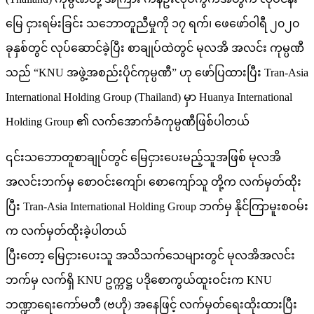
မြေ ငှားရမ်းခြင်း သဘောတူညီမှုကို ၁၇ ရက်၊ ဖေဖော်ဝါရီ ၂၀၂၀
ခုနှစ်တွင် လုပ်ဆောင်ခဲ့ပြီး စာချုပ်ထဲတွင် မုလအိ အလင်း ကုမ္ပဏီ
သည် “KNU အဖွဲ့အစည်းပိုင်ကုမ္ပဏီ” ဟု ဖော်ပြထားပြီး Tran-Asia
International Holding Group (Thailand) မှာ Huanya International
Holding Group ၏ လက်အောက်ခံကုမ္ပဏီဖြစ်ပါတယ်
၎င်းသဘောတူစာချုပ်တွင် မြေငှားပေးမည့်သူအဖြစ် မုလအိ
အလင်းဘက်မှ စောဝင်းကျော်၊ စောကျော်သူ တို့က လက်မှတ်ထိုး
ပြီး Tran-Asia International Holding Group ဘက်မှ နိုင်ကြာမူးစဝမ်း
က လက်မှတ်ထိုးခဲ့ပါတယ်
ပြီးတော့ မြေငှားပေးသူ အသိသက်သေများတွင် မုလအိအလင်း
ဘက်မှ လက်ရှိ KNU ဥက္ကဋ္ဌ ပဒိုစောကွယ်ထူးဝင်းက KNU
ဘဏ္ဍာရေးကော်မတီ (ဗဟို) အနေဖြင့် လက်မှတ်ရေးထိုးထားပြီး