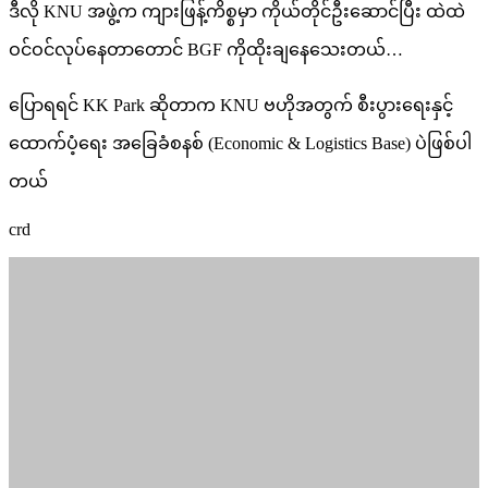
ဒီလို KNU အဖွဲ့က ကျားဖြန့်ကိစ္စမှာ ကိုယ်တိုင်ဦးဆောင်ပြီး ထဲထဲ
ဝင်ဝင်လုပ်နေတာတောင် BGF ကိုထိုးချနေသေးတယ်…
ပြောရရင် KK Park ဆိုတာက KNU ဗဟိုအတွက် စီးပွားရေးနှင့်
ထောက်ပံ့ရေး အခြေခံစနစ် (Economic & Logistics Base) ပဲဖြစ်ပါ
တယ်
crd