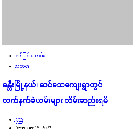
တန်ပြန်သတင်း
သတင်း
ခန္တီးမြို့နယ်၊ ဆင်သေကျေးရွာတွင်
လက်နက်ခဲယမ်းများ သိမ်းဆည်းရမိ
ပုည
December 15, 2022