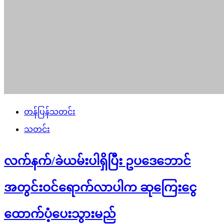
တန်ပြန်သတင်း
သတင်း
လက်နက်/ခဲယမ်းပါရှိပြီး ဥပဒေဘောင်
အတွင်းဝင်ရောက်လာပါက ဆုကြေးငွေ
ထောက်ပံ့ပေးသွားမည်