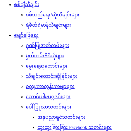
စစ်ချီသီချင်း
စစ်သည်ရေး/ဆိုသီချင်းများ
ရဲစိတ်ရဲမာန်သီချင်းများ
ဖျော်ဖြေရေး
ဂုဏ်ပြုဇာတ်လမ်းများ
မှတ်တမ်းဗီဒီယိုများ
မွေးနေ့ဆုတောင်းများ
သီချင်းတောင်းဆိုခြင်းများ
ဝတ္ထု/ကာတွန်း/ကဗျာများ
ဆောင်းပါး/မဂ္ဂဇင်းများ
ပေါ်ပြူလာသတင်းများ
အနုပညာရှင်သတင်းများ
ထူးထူးခြားခြား Facebook သတင်းများ