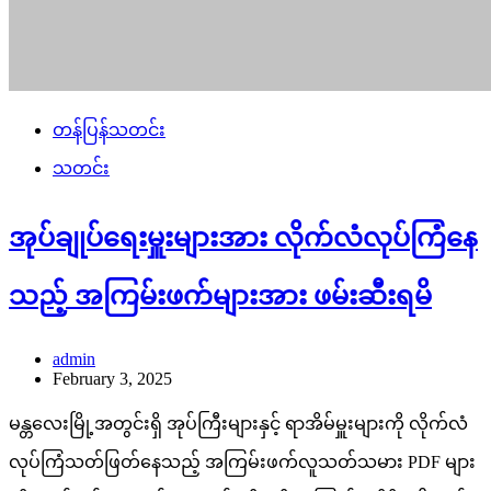
တန်ပြန်သတင်း
သတင်း
အုပ်ချုပ်ရေးမှူးများအား လိုက်လံလုပ်ကြံနေ
သည့် အကြမ်းဖက်များအား ဖမ်းဆီးရမိ
admin
February 3, 2025
မန္တလေးမြို့အတွင်းရှိ အုပ်ကြီးများနှင့် ရာအိမ်မှူးများကို လိုက်လံ
လုပ်ကြံသတ်ဖြတ်နေသည့် အကြမ်းဖက်လူသတ်သမား PDF များ