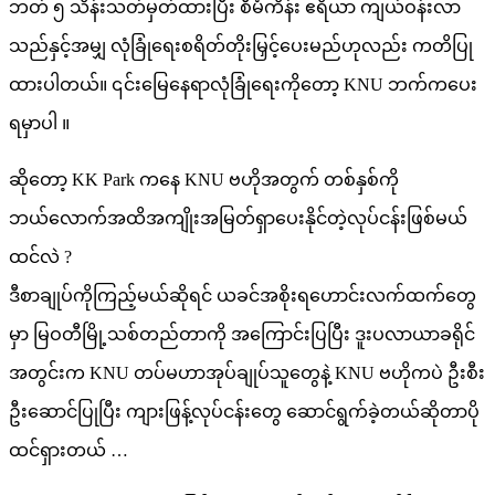
ဘတ် ၅ သိန်းသတ်မှတ်ထားပြီး စီမံကိန်း ဧရိယာ ကျယ်ဝန်းလာ
သည်နှင့်အမျှ လုံခြုံရေးစရိတ်တိုးမြှင့်ပေးမည်ဟုလည်း ကတိပြု
ထားပါတယ်။ ၎င်းမြေနေရာလုံခြုံရေးကိုတော့ KNU ဘက်ကပေး
ရမှာပါ ။
ဆိုတော့ KK Park ကနေ KNU ဗဟိုအတွက် တစ်နှစ်ကို
ဘယ်လောက်အထိအကျိုးအမြတ်ရှာပေးနိုင်တဲ့လုပ်ငန်းဖြစ်မယ်
ထင်လဲ ?
ဒီစာချုပ်ကိုကြည့်မယ်ဆိုရင် ယခင်အစိုးရဟောင်းလက်ထက်တွေ
မှာ မြဝတီမြို့သစ်တည်တာကို အကြောင်းပြပြီး ဒူးပလာယာခရိုင်
အတွင်းက KNU တပ်မဟာအုပ်ချုပ်သူတွေနဲ့ KNU ဗဟိုကပဲ ဦးစီး
ဦးဆောင်ပြုပြီး ကျားဖြန့်လုပ်ငန်းတွေ ဆောင်ရွက်ခဲ့တယ်ဆိုတာပို
ထင်ရှားတယ် …