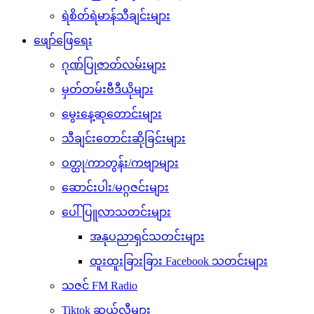
ရဲစိတ်ရဲမာန်သီချင်းများ
ဖျော်ဖြေရေး
ဂုဏ်ပြုဇာတ်လမ်းများ
မှတ်တမ်းဗီဒီယိုများ
မွေးနေ့ဆုတောင်းများ
သီချင်းတောင်းဆိုခြင်းများ
ဝတ္ထု/ကာတွန်း/ကဗျာများ
ဆောင်းပါး/မဂ္ဂဇင်းများ
ပေါ်ပြူလာသတင်းများ
အနုပညာရှင်သတင်းများ
ထူးထူးခြားခြား Facebook သတင်းများ
သဇင် FM Radio
Tiktok ဆယ်လီများ