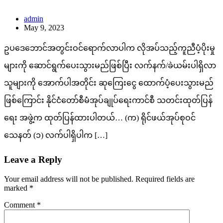
admin
May 9, 2023
ဥပဒေဘောင်အတွင်းဝင်ရောက်လာပါက လိုအပ်သည့်ကူညီပံ့ပိုးမှု
များကို ဆောင်ရွက်ပေးသွားမည်ဖြစ်ပြီး လက်နက်/ခဲယမ်းပါရှိလာ
သူများကို အောက်ပါအတိုင်း ဆုကြေးငွေ ထောက်ပံ့ပေးသွားမည်
ဖြစ်ကြောင်း နိုင်ငံတော်စီမံအုပ်ချုပ်ရေးကာင်စီ သတင်းထုတ်ပြန်
ရေး အဖွဲ့က ထုတ်ပြန်ထားပါတယ်… (က) ရိုင်ဖယ်အုပ်စုဝင်
သေနတ် (၁) လက်ပါရှိပါက […]
Leave a Reply
Your email address will not be published.
Required fields are
marked
*
Comment
*