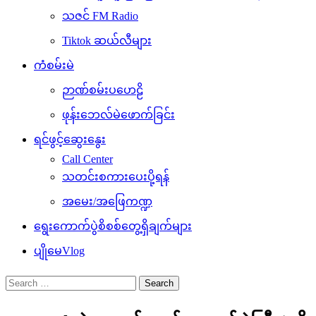
သဇင် FM Radio
Tiktok ဆယ်လီများ
ကံစမ်းမဲ
ဉာဏ်စမ်းပဟေဠိ
ဖုန်းဘေလ်မဲဖောက်ခြင်း
ရင်ဖွင့်ဆွေးနွေး
Call Center
သတင်းစကားပေးပို့ရန်
အမေး/အဖြေကဏ္ဍ
ရွေးကောက်ပွဲစိစစ်တွေ့ရှိချက်များ
ပျိုမေVlog
Search
for: