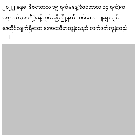
၂၀၂၂ ခုနှစ်၊ ဒီဇင်ဘာလ ၁၅ ရက်မနေ့(ဒီဇင်ဘာလ ၁၄ ရက်)က
နေ့လယ် ၁ နာရီခွဲခန့်တွင် ခန္တီးမြို့နယ် ဆင်သေကျေးရွာတွင်
နေထိုင်လျက်ရှိသော အောင်သီဟထွန်းသည် လက်နက်ကုန်သည်
[…]