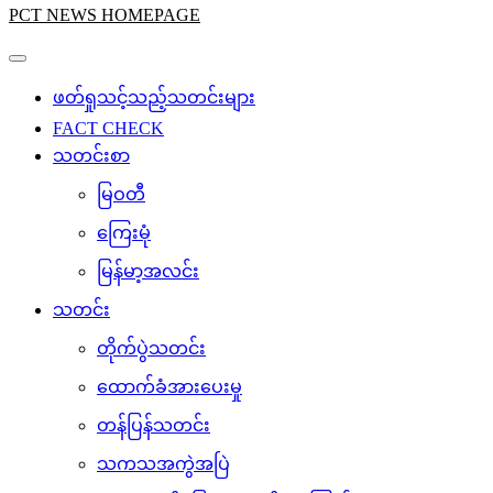
PCT NEWS HOMEPAGE
ဖတ်ရှုသင့်သည့်သတင်းများ
FACT CHECK
သတင်းစာ
မြဝတီ
ကြေးမုံ
မြန်မာ့အလင်း
သတင်း
တိုက်ပွဲသတင်း
ထောက်ခံအားပေးမှု
တန်ပြန်သတင်း
သကသအကွဲအပြဲ