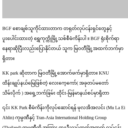
BGF စောချစ်သူကိုင်ထားတာက တရုတ်လုပ်ငန်းရှင်တွေနှင့်
ပူးပေါင်းထားတဲ့ ရွှေကုက္ကိုမြို့သစ်စီမံကိန်းပါ ။ BGF ရုံးစိုက်ရာ
နေရာဆိုပြီးလည်းပြောနိုင်တယ် သူက မြဝတီမြို့အထက်ဘက်မှာ
ရှိတာ။
KK park ဆိုတာက မြဝတီမြို့အောက်ဖက်မှာရှိတာ။ KNU
ထိန်းချုပ်နယ်မြေဖြစ်တဲ့ လေးကေ့ကော်( အခုတပ်မတော်
သိမ်းပိုက် ) အရှေ့ဘက်ခြမ်း ထိုင်း-မြန်မာနယ်စပ်မှာရှိတာ
၎င်း KK Park စီမံကိန်းကိုလုပ်ဆောင်ရန် မုလအိအလင်း (Mu La Ei
Ahlin) ကုမ္ပဏီနှင့် Tran-Asia International Holding Group
(Thailand) ကုမ္ပဏီတို့ အကြား ကနဦးလုပ်ကွက်အတွက် လုပ်ငန်း