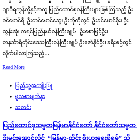
ချာဝီရကွန်တို့နှင့်အတူ ပြည်ထောင်စုဝန်ကြီးများဖြစ်ကြသည့် ဦး
ခင်မောင်ရီ၊ ဦးတင်မောင်ဆွေ၊ ဦးကိုကိုလွင်၊ ဦးခင်မောင်စိုး၊ ဦး
ထွန်းအုံ၊ ကရင်ပြည်နယ်ဝန်ကြီးချုပ် ဦးစောမြင့်ဦး၊
တနင်္သာရီတိုင်းဒေသကြီးဝန်ကြီးချုပ် ဦးဇော်နိုင်ဦး၊ ခရီးစဉ်တွင်
လိုက်ပါလာကြသည့်…
Read More
ပြည်သူ့အကျိုးပြု
မူလစာမျက်နှာ
သတင်း
ပြည်ထောင်စုသမ္မတမြန်မာနိုင်ငံတော် နိုင်ငံတော်သမ္မတ
ဦးမင်းအောင်လှိုင် “မြန်မာ-ထိုင်း စီးပွားရေးဖိုရမ်” သို့