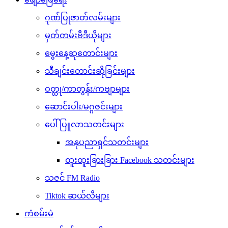
ဂုဏ်ပြုဇာတ်လမ်းများ
မှတ်တမ်းဗီဒီယိုများ
မွေးနေ့ဆုတောင်းများ
သီချင်းတောင်းဆိုခြင်းများ
ဝတ္ထု/ကာတွန်း/ကဗျာများ
ဆောင်းပါး/မဂ္ဂဇင်းများ
ပေါ်ပြူလာသတင်းများ
အနုပညာရှင်သတင်းများ
ထူးထူးခြားခြား Facebook သတင်းများ
သဇင် FM Radio
Tiktok ဆယ်လီများ
ကံစမ်းမဲ