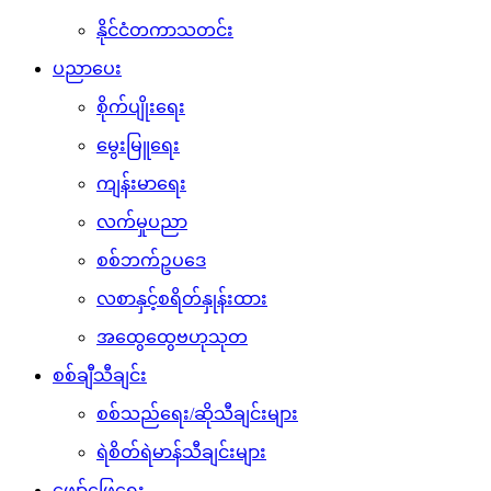
နိုင်ငံတကာသတင်း
ပညာပေး
စိုက်ပျိုးရေး
မွေးမြူရေး
ကျန်းမာရေး
လက်မှုပညာ
စစ်ဘက်ဥပဒေ
လစာနှင့်စရိတ်နှုန်းထား
အထွေထွေဗဟုသုတ
စစ်ချီသီချင်း
စစ်သည်ရေး/ဆိုသီချင်းများ
ရဲစိတ်ရဲမာန်သီချင်းများ
ဖျော်ဖြေရေး