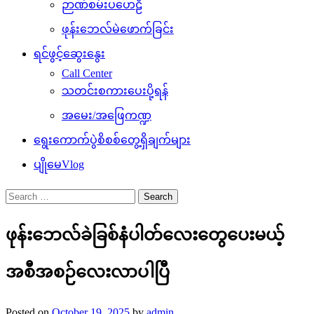
ဉာဏ်စမ်းပဟေဠိ
ဖုန်းဘေလ်မဲဖောက်ခြင်း
ရင်ဖွင့်ဆွေးနွေး
Call Center
သတင်းစကားပေးပို့ရန်
အမေး/အဖြေကဏ္ဍ
ရွေးကောက်ပွဲစိစစ်တွေ့ရှိချက်များ
ပျိုမေVlog
Search
for:
ဖုန်းဘေလ်ခဲခြစ်နံပါတ်လေးတွေပေးမယ့်
အစီအစဉ်လေးလာပါပြီ
Posted on
October 19, 2025
by
admin