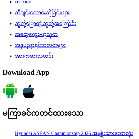
သတင်း
သီချင်းတောင်းဆိုခြင်းများ
သူတို့ပြောတဲ့ သူတို့အကြောင်း
အထွေထွေဗဟုသုတ
အနုပညာရှင်သတင်းများ
အားကစားသတင်း
Download App
မကြာခင်ကတင်ထားသော
Hyundai ASEAN Championship 2026 အမျိုးသားဘောလုံး