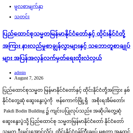
မူလစာမျက်နှာ
သတင်း
ပြည်ထောင်စုသမ္မတမြန်မာနိုင်ငံတော်နှင့် ထိုင်းနိုင်ငံတို့
အကြား နားလည်မှုစာချွန်လွှာများနှင့် သဘောတူစာချုပ်
များ အပြန်အလှန်လက်မှတ်ရေးထိုးလဲလှယ်
admin
August 7, 2026
ပြည်ထောင်စုသမ္မတ မြန်မာနိုင်ငံတော်နှင့် ထိုင်းနိုင်ငံတို့အကြား နှစ်
နိုင်ငံတွေ့ဆုံ ဆွေးနွေးပွဲကို ဗန်ကောက်မြို့ရှိ အစိုးရအိမ်တော်၊
Pakdi Bodin Building ၌ ကျင်းပပြုလုပ်သည်။ အဆိုပါတွေ့ဆုံ
ဆွေးနွေးပွဲသို့ ပြည်ထောင်စု သမ္မတမြန်မာနိုင်ငံတော် နိုင်ငံတော်
သမ္မတ ဦးမင်းအောင်လှိုင်၊ ထိုင်းနိုင်ငံဝန်ကြီးချုပ် မစ္စတာ အနုထင်