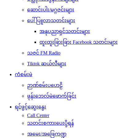
ဆောင်းပါး/မဂ္ဂဇင်းများ
ပေါ်ပြူလာသတင်းများ
အနုပညာရှင်သတင်းများ
ထူးထူးခြားခြား Facebook သတင်းများ
သဇင် FM Radio
Tiktok ဆယ်လီများ
ကံစမ်းမဲ
ဉာဏ်စမ်းပဟေဠိ
ဖုန်းဘေလ်မဲဖောက်ခြင်း
ရင်ဖွင့်ဆွေးနွေး
Call Center
သတင်းစကားပေးပို့ရန်
အမေး/အဖြေကဏ္ဍ