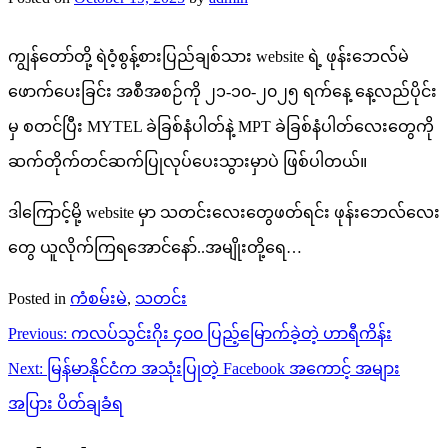
ကျွန်တော်တို့ ရဲဝံ့စွန့်စားပြည်ချစ်သား website ရဲ့ ဖုန်းဘေလ်မဲ
ဖောက်ပေးခြင်း အစီအစဉ်ကို ၂၁-၁၀-၂၀၂၅ ရက်နေ့ နေ့လည်ပိုင်း
မှ စတင်ပြီး MYTEL ခဲခြစ်နံပါတ်နဲ့ MPT ခဲခြစ်နံပါတ်လေးတွေကို
ဆက်တိုက်တင်ဆက်ပြုလုပ်ပေးသွားမှာပဲ ဖြစ်ပါတယ်။
ဒါကြောင့်မို့ website မှာ သတင်းလေးတွေဖတ်ရင်း ဖုန်းဘေလ်လေး
တွေ ယူလိုက်ကြရအောင်နော်..အမျိုးတို့ရေ…
Posted in
ကံစမ်းမဲ
,
သတင်း
Post
Previous:
ကလပ်သွင်းဂိုး ၄၀၀ ပြည့်မြောက်ခဲ့တဲ့ ဟာရီကိန်း
navigation
Next:
မြန်မာနိုင်ငံက အသုံးပြုတဲ့ Facebook အကောင့် အများ
အပြား ပိတ်ချခံရ