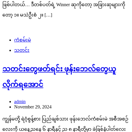
ဖြစ်ပါတယ်… ဒီတစ်ပတ်ရဲ့ Winner ဆုကိုတော့ အခြားဆုများကို
တော့ ၁။ မသဲဦးစံ ၂။ […]
ကံစမ်းမဲ
သတင်း
သတင်းတွေဖတ်ရင်း ဖုန်းဘေလ်တွေယူ
လိုက်ရအောင်
admin
November 29, 2024
ကျွန်မတို့ ရဲဝံ့စွန့်စား ပြည်ချစ်သား ဖုန်းဘေလ်ကံစမ်းမဲ အစီအစဉ်
လေးကို ယနေ့ညနေ ၆ နာရီနှင့် ည ၈ နာရီတို့မှာ ခဲခြစ်နံပါတ်လေး