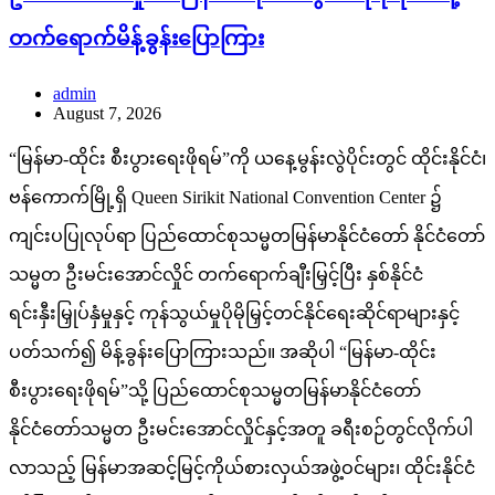
တက်ရောက်မိန့်ခွန်းပြောကြား
admin
August 7, 2026
“မြန်မာ-ထိုင်း စီးပွားရေးဖိုရမ်”ကို ယနေ့မွန်းလွဲပိုင်းတွင် ထိုင်းနိုင်ငံ၊
ဗန်ကောက်မြို့ရှိ Queen Sirikit National Convention Center ၌
ကျင်းပပြုလုပ်ရာ ပြည်ထောင်စုသမ္မတမြန်မာနိုင်ငံတော် နိုင်ငံတော်
သမ္မတ ဦးမင်းအောင်လှိုင် တက်ရောက်ချီးမြှင့်ပြီး နှစ်နိုင်ငံ
ရင်းနှီးမြှုပ်နှံမှုနှင့် ကုန်သွယ်မှုပိုမိုမြှင့်တင်နိုင်ရေးဆိုင်ရာများနှင့်
ပတ်သက်၍ မိန့်ခွန်းပြောကြားသည်။ အဆိုပါ “မြန်မာ-ထိုင်း
စီးပွားရေးဖိုရမ်”သို့ ပြည်ထောင်စုသမ္မတမြန်မာနိုင်ငံတော်
နိုင်ငံတော်သမ္မတ ဦးမင်းအောင်လှိုင်နှင့်အတူ ခရီးစဉ်တွင်လိုက်ပါ
လာသည့် မြန်မာအဆင့်မြင့်ကိုယ်စားလှယ်အဖွဲ့ဝင်များ၊ ထိုင်းနိုင်ငံ