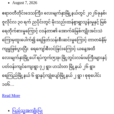
August 7, 2026
ဧရာဝတီတိုင်းဒေသကြီး၊ လေးမျက်နှာမြို့နယ်တွင် ၂၀၂၆ခုနှစ်၊
ဇူလိုင်လ ၃၀ ရက် ညပိုင်းတွင် မိုးသည်းထန်စွာရွာသွန်းမှုနှင့် မြစ်
ရေတိုက်စားမှုကြောင့် ငဝန်တာ၏ အောက်ခံမြစ်ကျိုးအင်းသဲ
ကြောမှထူးပေါက်၍ ရေဖြတ်သန်းစီးဆင်းမှုကြောင့် တာတမံနိမ့်
ကျမှုဖြစ်ပွားပြီး ရေကျော်စီးဝင်ခြင်းကြောင့် ယနေ့အထိ
လေးမျက်နှာမြို့ပေါ် ရပ်ကွက်(၅)ခု၊ မြို့တွင်းလမ်းမကြီးများနှင့်
ပတ်ဝန်းကျင်ကျေးရွာ ၇၂ ရွာ၊ ဟင်္သာတ မြို့နယ် ၂၆ ရွာ၊
ရေကြည်မြို့နယ် ၆ ရွာနှင့်ကျုံပျော်မြို့နယ် ၂ ရွာ ၊ စုစုပေါင်း
၁၀၆…
Read More
ပြည်သူ့အကျိုးပြု