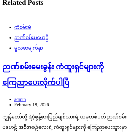
Related Posts
ကံစမ်းမဲ
ဉာဏ်စမ်းပဟေဠိ
မူလစာမျက်နှာ
ဉာဏ်စမ်းမေးခွန်း ကံထူးရှင်များကို
ကြေညာပေးလိုက်ပါပြီ
admin
February 18, 2026
ကျွန်တော်တို့ ရဲဝံ့စွန့်စားပြည်ချစ်သားရဲ့ ယခုတစ်ပတ် ဉာဏ်စမ်း
ပဟေဠိ အစီအစဉ်လေးရဲ့ ကံထူးရှင်များကို ကြေညာပေးသွားမှာ