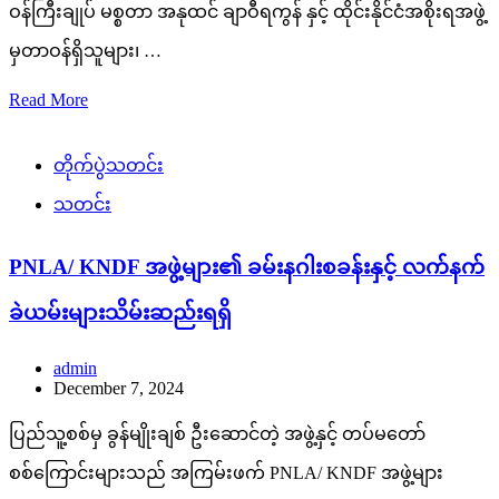
ဝန်ကြီးချုပ် မစ္စတာ အနုထင် ချာဝီရကွန် နှင့် ထိုင်းနိုင်ငံအစိုးရအဖွဲ့
မှတာဝန်ရှိသူများ၊ …
Read More
တိုက်ပွဲသတင်း
သတင်း
PNLA/ KNDF အဖွဲ့များ၏ ခမ်းနဂါးစခန်းနှင့် လက်နက်
ခဲယမ်းများသိမ်းဆည်းရရှိ
admin
December 7, 2024
ပြည်သူ့စစ်မှ ခွန်မျိုးချစ် ဦးဆောင်တဲ့ အဖွဲ့နှင့် တပ်မတော်
စစ်ကြောင်းများသည် အကြမ်းဖက် PNLA/ KNDF အဖွဲ့များ