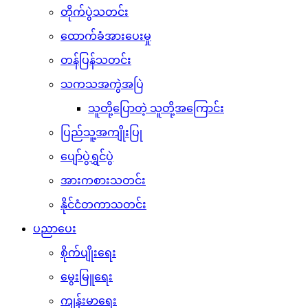
တိုက်ပွဲသတင်း
ထောက်ခံအားပေးမှု
တန်ပြန်သတင်း
သကသအကွဲအပြဲ
သူတို့ပြောတဲ့ သူတို့အကြောင်း
ပြည်သူ့အကျိုးပြု
ပျော်ပွဲရွှင်ပွဲ
အားကစားသတင်း
နိုင်ငံတကာသတင်း
ပညာပေး
စိုက်ပျိုးရေး
မွေးမြူရေး
ကျန်းမာရေး