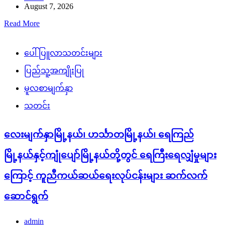
August 7, 2026
Read More
ပေါ်ပြူလာသတင်းများ
ပြည်သူ့အကျိုးပြု
မူလစာမျက်နှာ
သတင်း
လေးမျက်နှာမြို့နယ်၊ ဟင်္သာတမြို့နယ်၊ ရေကြည်
မြို့နယ်နှင့်ကျုံပျော်မြို့နယ်တို့တွင် ရေကြီးရေလျှံမှုများ
ကြောင့် ကူညီကယ်ဆယ်ရေးလုပ်ငန်းများ ဆက်လက်
ဆောင်ရွက်
admin