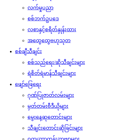
လက်မှုပညာ
စစ်ဘက်ဥပဒေ
လစာနှင့်စရိတ်နှုန်းထား
အထွေထွေဗဟုသုတ
စစ်ချီသီချင်း
စစ်သည်ရေး/ဆိုသီချင်းများ
ရဲစိတ်ရဲမာန်သီချင်းများ
ဖျော်ဖြေရေး
ဂုဏ်ပြုဇာတ်လမ်းများ
မှတ်တမ်းဗီဒီယိုများ
မွေးနေ့ဆုတောင်းများ
သီချင်းတောင်းဆိုခြင်းများ
ဝတ္ထု/ကာတွန်း/ကဗျာများ