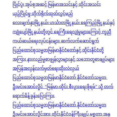
ပြိုင်ပွဲ၊ အုပ်စုအဆင့် မြန်မာအသင်းနှင့် ထိုင်းအသင်း
ယှဉ်ပြိုင်မှု တိုက်ရိုက်ထုတ်လွှင့်မည်
လေးမျက်နှာမြို့နယ်၊ ဟင်္သာတမြို့နယ်၊ ရေကြည်မြို့နယ်နှင့်
ကျုံပျော်မြို့နယ်တို့တွင် ရေကြီးရေလျှံမှုများကြောင့် ကူညီ
ကယ်ဆယ်ရေးလုပ်ငန်းများ ဆက်လက်ဆောင်ရွက်
ပြည်ထောင်စုသမ္မတမြန်မာနိုင်ငံတော်နှင့် ထိုင်းနိုင်ငံတို့
အကြား နားလည်မှုစာချွန်လွှာများနှင့် သဘောတူစာချုပ်များ
အပြန်အလှန်လက်မှတ်ရေးထိုးလဲလှယ်
ပြည်ထောင်စုသမ္မတမြန်မာနိုင်ငံတော် နိုင်ငံတော်သမ္မတ
ဦးမင်းအောင်လှိုင် “မြန်မာ-ထိုင်း စီးပွားရေးဖိုရမ်” သို့ တက်
ရောက်မိန့်ခွန်းပြောကြား
ပြည်ထောင်စုသမ္မတမြန်မာနိုင်ငံတော် နိုင်ငံတော်သမ္မတ
ဦးမင်းအောင်လှိုင်အား ထိုင်းနိုင်ငံဝန်ကြီးချုပ် မစ္စတာ အနု