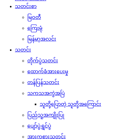
သတင်းစာ
မြဝတီ
ကြေးမုံ
မြန်မာ့အလင်း
သတင်း
တိုက်ပွဲသတင်း
ထောက်ခံအားပေးမှု
တန်ပြန်သတင်း
သကသအကွဲအပြဲ
သူတို့ပြောတဲ့ သူတို့အကြောင်း
ပြည်သူ့အကျိုးပြု
ပျော်ပွဲရွှင်ပွဲ
အားကစားသတင်း