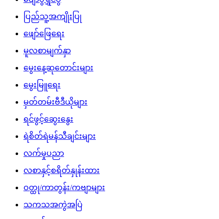
ပြည်သူ့အကျိုးပြု
ဖျော်ဖြေရေး
မူလစာမျက်နှာ
မွေးနေ့ဆုတောင်းများ
မွေးမြူရေး
မှတ်တမ်းဗီဒီယိုများ
ရင်ဖွင့်ဆွေးနွေး
ရဲစိတ်ရဲမန်သီချင်းများ
လက်မှုပညာ
လစာနှင့်စရိတ်နှုန်းထား
ဝတ္ထု/ကာတွန်း/ကဗျာများ
သကသအကွဲအပြဲ