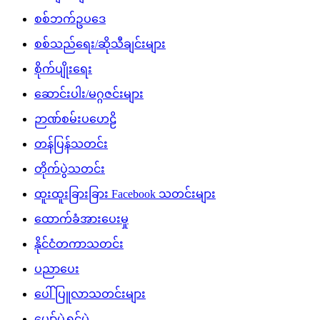
စစ်ဘက်ဥပဒေ
စစ်သည်ရေး/ဆိုသီချင်းများ
စိုက်ပျိုးရေး
ဆောင်းပါး/မဂ္ဂဇင်းများ
ဉာဏ်စမ်းပဟေဠိ
တန်ပြန်သတင်း
တိုက်ပွဲသတင်း
ထူးထူးခြားခြား Facebook သတင်းများ
ထောက်ခံအားပေးမှု
နိုင်ငံတကာသတင်း
ပညာပေး
ပေါ်ပြူလာသတင်းများ
ပျော်ပွဲရွှင်ပွဲ