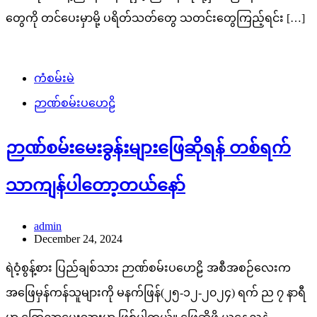
တွေကို တင်ပေးမှာမို့ ပရိတ်သတ်တွေ သတင်းတွေကြည့်ရင်း […]
ကံစမ်းမဲ
ဉာဏ်စမ်းပဟေဠိ
ဉာဏ်စမ်းမေးခွန်းများဖြေဆိုရန် တစ်ရက်
သာကျန်ပါတော့တယ်နော်
admin
December 24, 2024
ရဲဝံ့စွန့်စား ပြည်ချစ်သား ဉာဏ်စမ်းပဟေဠိ အစီအစဉ်လေးက
အဖြေမှန်ကန်သူများကို မနက်ဖြန်(၂၅-၁၂-၂၀၂၄) ရက် ည ၇ နာရီ