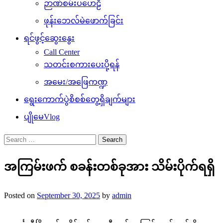
ဉာဏ်စမ်းပဟေဠိ
ဖုန်းဘေလ်မဲဖောက်ခြင်း
ရင်ဖွင့်ဆွေးနွေး
Call Center
သတင်းစကားပေးပို့ရန်
အမေး/အဖြေကဏ္ဍ
ရွေးကောက်ပွဲစိစစ်တွေ့ရှိချက်များ
ပျိုမေVlog
Search
for:
အကြမ်းဖက် စခန်းတစ်ခုအား သိမ်းပိုက်ရရှိ
Posted on
September 30, 2025
by
admin