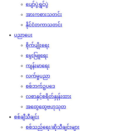
ပျော်ပွဲရွှင်ပွဲ
အားကစားသတင်း
နိုင်ငံတကာသတင်း
ပညာပေး
စိုက်ပျိုးရေး
မွေးမြူရေး
ကျန်းမာရေး
လက်မှုပညာ
စစ်ဘက်ဥပဒေ
လစာနှင့်စရိတ်နှုန်းထား
အထွေထွေဗဟုသုတ
စစ်ချီသီချင်း
စစ်သည်ရေး/ဆိုသီချင်းများ