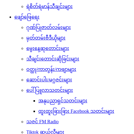
ရဲစိတ်ရဲမာန်သီချင်းများ
ဖျော်ဖြေရေး
ဂုဏ်ပြုဇာတ်လမ်းများ
မှတ်တမ်းဗီဒီယိုများ
မွေးနေ့ဆုတောင်းများ
သီချင်းတောင်းဆိုခြင်းများ
ဝတ္ထု/ကာတွန်း/ကဗျာများ
ဆောင်းပါး/မဂ္ဂဇင်းများ
ပေါ်ပြူလာသတင်းများ
အနုပညာရှင်သတင်းများ
ထူးထူးခြားခြား Facebook သတင်းများ
သဇင် FM Radio
Tiktok ဆယ်လီများ