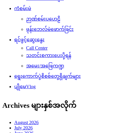
ကံစမ်းမဲ
ဉာဏ်စမ်းပဟေဠိ
ဖုန်းဘေလ်မဲဖောက်ခြင်း
ရင်ဖွင့်ဆွေးနွေး
Call Center
သတင်းစကားပေးပို့ရန်
အမေး/အဖြေကဏ္ဍ
ရွေးကောက်ပွဲစိစစ်တွေ့ရှိချက်များ
ပျိုမေVlog
Archives များနှစ်အလိုက်
August 2026
July 2026