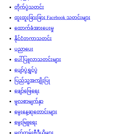
တိုက်ပွဲသတင်း
ထူးထူးခြားခြား Facebook သတင်းများ
ထောက်ခံအားပေးမှု
နိုင်ငံတကာသတင်း
ပညာပေး
ပေါ်ပြူလာသတင်းများ
ပျော်ပွဲရွှင်ပွဲ
ပြည်သူ့အကျိုးပြု
ဖျော်ဖြေရေး
မူလစာမျက်နှာ
မွေးနေ့ဆုတောင်းများ
မွေးမြူရေး
မှတ်တမ်းဗီဒီယိုများ