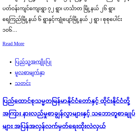
ပတ်ဝန်းကျင်ကျေးရွာ ၇၂ ရွာ၊ ဟင်္သာတ မြို့နယ် ၂၆ ရွာ၊
ရေကြည်မြို့နယ် ၆ ရွာနှင့်ကျုံပျော်မြို့နယ် ၂ ရွာ ၊ စုစုပေါင်း
၁၀၆…
Read More
ပြည်သူ့အကျိုးပြု
မူလစာမျက်နှာ
သတင်း
ပြည်ထောင်စုသမ္မတမြန်မာနိုင်ငံတော်နှင့် ထိုင်းနိုင်ငံတို့
အကြား နားလည်မှုစာချွန်လွှာများနှင့် သဘောတူစာချုပ်
များ အပြန်အလှန်လက်မှတ်ရေးထိုးလဲလှယ်