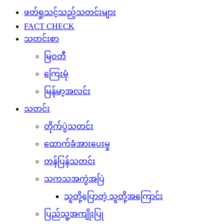
ဖတ်ရှုသင့်သည့်သတင်းများ
FACT CHECK
သတင်းစာ
မြဝတီ
ကြေးမုံ
မြန်မာ့အလင်း
သတင်း
တိုက်ပွဲသတင်း
ထောက်ခံအားပေးမှု
တန်ပြန်သတင်း
သကသအကွဲအပြဲ
သူတို့ပြောတဲ့ သူတို့အကြောင်း
ပြည်သူ့အကျိုးပြု