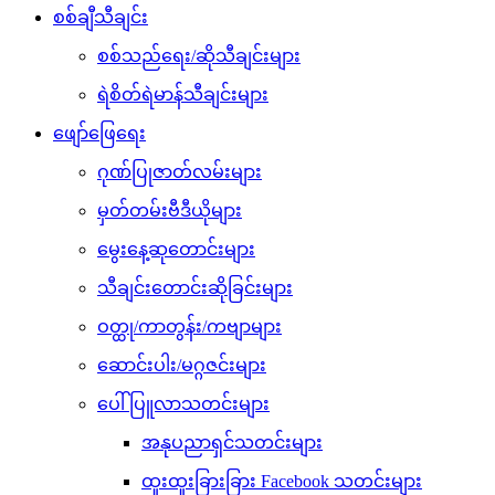
စစ်ချီသီချင်း
စစ်သည်ရေး/ဆိုသီချင်းများ
ရဲစိတ်ရဲမာန်သီချင်းများ
ဖျော်ဖြေရေး
ဂုဏ်ပြုဇာတ်လမ်းများ
မှတ်တမ်းဗီဒီယိုများ
မွေးနေ့ဆုတောင်းများ
သီချင်းတောင်းဆိုခြင်းများ
ဝတ္ထု/ကာတွန်း/ကဗျာများ
ဆောင်းပါး/မဂ္ဂဇင်းများ
ပေါ်ပြူလာသတင်းများ
အနုပညာရှင်သတင်းများ
ထူးထူးခြားခြား Facebook သတင်းများ