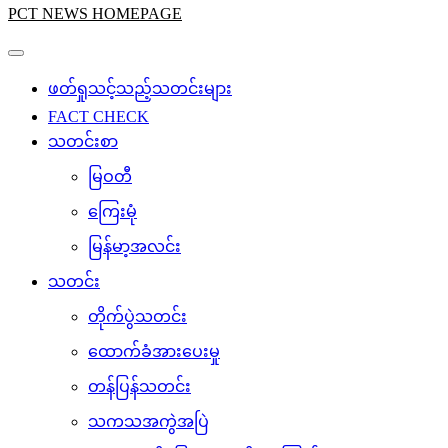
PCT NEWS HOMEPAGE
ဖတ်ရှုသင့်သည့်သတင်းများ
FACT CHECK
သတင်းစာ
မြဝတီ
ကြေးမုံ
မြန်မာ့အလင်း
သတင်း
တိုက်ပွဲသတင်း
ထောက်ခံအားပေးမှု
တန်ပြန်သတင်း
သကသအကွဲအပြဲ