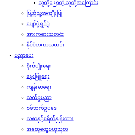
သူတို့ပြောတဲ့ သူတို့အကြောင်း
ပြည်သူ့အကျိုးပြု
ပျော်ပွဲရွှင်ပွဲ
အားကစားသတင်း
နိုင်ငံတကာသတင်း
ပညာပေး
စိုက်ပျိုးရေး
မွေးမြူရေး
ကျန်းမာရေး
လက်မှုပညာ
စစ်ဘက်ဥပဒေ
လစာနှင့်စရိတ်နှုန်းထား
အထွေထွေဗဟုသုတ