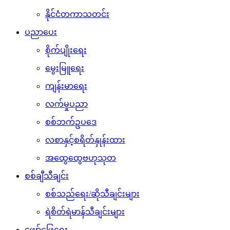
နိုင်ငံတကာသတင်း
ပညာပေး
စိုက်ပျိုးရေး
မွေးမြူရေး
ကျန်းမာရေး
လက်မှုပညာ
စစ်ဘက်ဥပဒေ
လစာနှင့်စရိတ်နှုန်းထား
အထွေထွေဗဟုသုတ
စစ်ချီသီချင်း
စစ်သည်ရေး/ဆိုသီချင်းများ
ရဲစိတ်ရဲမာန်သီချင်းများ
ဖျော်ဖြေရေး