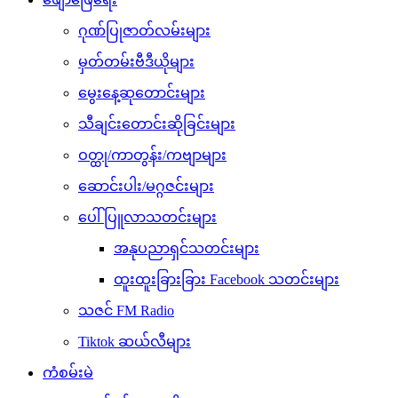
ဂုဏ်ပြုဇာတ်လမ်းများ
မှတ်တမ်းဗီဒီယိုများ
မွေးနေ့ဆုတောင်းများ
သီချင်းတောင်းဆိုခြင်းများ
ဝတ္ထု/ကာတွန်း/ကဗျာများ
ဆောင်းပါး/မဂ္ဂဇင်းများ
ပေါ်ပြူလာသတင်းများ
အနုပညာရှင်သတင်းများ
ထူးထူးခြားခြား Facebook သတင်းများ
သဇင် FM Radio
Tiktok ဆယ်လီများ
ကံစမ်းမဲ