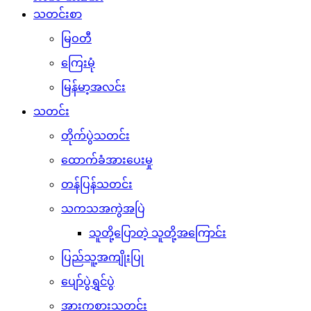
သတင်းစာ
မြဝတီ
ကြေးမုံ
မြန်မာ့အလင်း
သတင်း
တိုက်ပွဲသတင်း
ထောက်ခံအားပေးမှု
တန်ပြန်သတင်း
သကသအကွဲအပြဲ
သူတို့ပြောတဲ့ သူတို့အကြောင်း
ပြည်သူ့အကျိုးပြု
ပျော်ပွဲရွှင်ပွဲ
အားကစားသတင်း