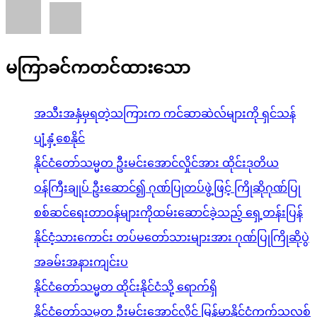
မကြာခင်ကတင်ထားသော
အသီးအနှံမှရတဲ့သကြားက ကင်ဆာဆဲလ်များကို ရှင်သန်
ပျံ့နှံ့စေနိုင်
နိုင်ငံတော်သမ္မတ ဦးမင်းအောင်လှိုင်အား ထိုင်းဒုတိယ
ဝန်ကြီးချုပ် ဦးဆောင်၍ ဂုဏ်ပြုတပ်ဖွဲ့ဖြင့် ကြိုဆိုဂုဏ်ပြု
စစ်ဆင်ရေးတာဝန်များကိုထမ်းဆောင်ခဲ့သည့် ရှေ့တန်းပြန်
နိုင်ငံ့သားကောင်း တပ်မတော်သားများအား ဂုဏ်ပြုကြိုဆိုပွဲ
အခမ်းအနားကျင်းပ
နိုင်ငံတော်သမ္မတ ထိုင်းနိုင်ငံသို့ ရောက်ရှိ
နိုင်ငံတော်သမ္မတ ဦးမင်းအောင်လှိုင် မြန်မာနိုင်ငံကက်သလစ်