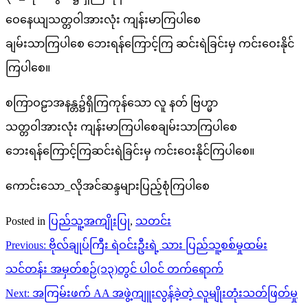
ဝေနေယျသတ္တဝါအားလုံး ကျန်းမာကြပါစေ
ချမ်းသာကြပါစေ ဘေးရန်ကြောင့်ကြ ဆင်းရဲခြင်းမှ ကင်းဝေးနိုင်
ကြပါစေ။
စကြာဝဠာအနန္တ၌ရှိကြကုန်သော လူ နတ် ဗြဟ္မာ
သတ္တဝါအားလုံး ကျန်းမာကြပါစေချမ်းသာကြပါစေ
ဘေးရန်ကြောင့်ကြဆင်းရဲခြင်းမှ ကင်းဝေးနိုင်ကြပါစေ။
ကောင်းသော_လိုအင်ဆန္ဒများပြည့်စုံကြပါစေ
Posted in
ပြည်သူ့အကျိုးပြု
,
သတင်း
Post
Previous:
ဗိုလ်ချုပ်ကြီး ရဲဝင်းဦးရဲ့ သား ပြည်သူ့စစ်မှုထမ်း
navigation
သင်တန်း အမှတ်စဉ်(၁၃)တွင် ပါဝင် တက်ရောက်
Next:
အကြမ်းဖက် AA အဖွဲ့ကျူးလွန်ခဲ့တဲ့ လူမျိုးတုံးသတ်ဖြတ်မှု