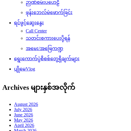
ဉာဏ်စမ်းပဟေဠိ
ဖုန်းဘေလ်မဲဖောက်ခြင်း
ရင်ဖွင့်ဆွေးနွေး
Call Center
သတင်းစကားပေးပို့ရန်
အမေး/အဖြေကဏ္ဍ
ရွေးကောက်ပွဲစိစစ်တွေ့ရှိချက်များ
ပျိုမေVlog
Archives များနှစ်အလိုက်
August 2026
July 2026
June 2026
May 2026
April 2026
March 2026