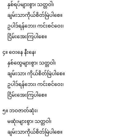
နှစ်ရပ်များစွာ၊ သတ္တဝါ၊
ချမ်းသာကိုယ်စိတ်မြဲပါစေ။
ဥပါဒ်ရန်ဘေး၊ ကင်းစင်ဝေး၊
ငြိမ်းအေးကြပါစေ။
၄။ ဝေးနေ နီးနေ၊
နှစ်ထွေများစွာ၊ သတ္တဝါ၊
ချမ်းသာ၊ ကိုယ်စိတ်မြဲပါစေ။
ဥပါဒ်ရန်ဘေး၊ ကင်းစင်ဝေး၊
ငြိမ်းအေးကြပါစေ။
၅။ ဘဝဇာတ်ဆုံး၊
မဆုံးများစွာ၊ သတ္တဝါ၊
ချမ်းသာကိုယ်စိတ်မြဲပါစေ။