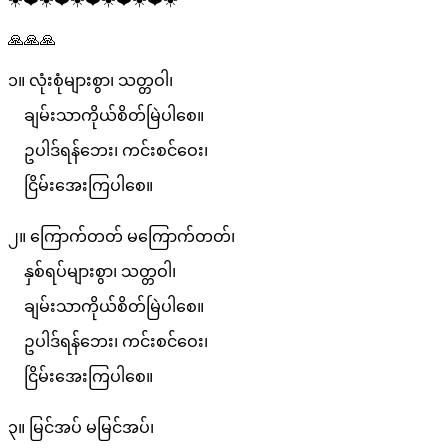
🙏🙏🙏
၁။ လုံးစုံများစွာ၊ သတ္တဝါ၊
ချမ်းသာကိုယ်စိတ်မြဲပါစေ။
ဥပါဒ်ရန်ဘေး၊ ကင်းစင်ဝေး၊
ငြိမ်းအေးကြပါစေ။
၂။ ကြောက်တတ် မကြောက်တတ်၊
နှစ်ရပ်များစွာ၊ သတ္တဝါ၊
ချမ်းသာကိုယ်စိတ်မြဲပါစေ။
ဥပါဒ်ရန်ဘေး၊ ကင်းစင်ဝေး၊
ငြိမ်းအေးကြပါစေ။
၃။ မြင်အပ် မမြင်အပ်၊