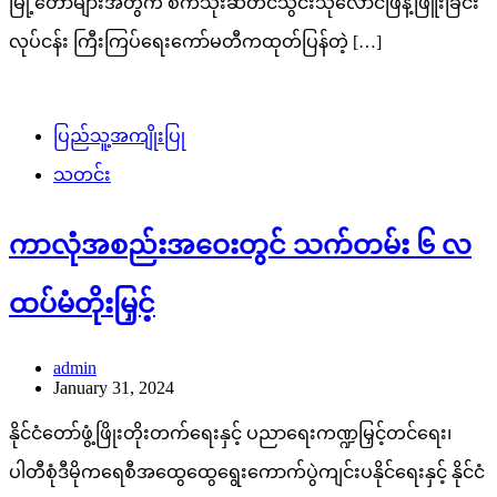
မြို့တော်များအတွက် စက်သုံးဆီတင်သွင်းသိုလောင်ဖြန့်ဖြူးခြင်း
လုပ်ငန်း ကြီးကြပ်ရေးကော်မတီကထုတ်ပြန်တဲ့ […]
ပြည်သူ့အကျိုးပြု
သတင်း
ကာလုံအစည်းအဝေးတွင် သက်တမ်း ၆ လ
ထပ်မံတိုးမြှင့်
admin
January 31, 2024
နိုင်ငံတော်ဖွံ့ဖြိုးတိုးတက်ရေးနှင့် ပညာရေးကဏ္ဍမြှင့်တင်ရေး၊
ပါတီစုံဒီမိုကရေစီအထွေထွေရွေးကောက်ပွဲကျင်းပနိုင်ရေးနှင့် နိုင်ငံ