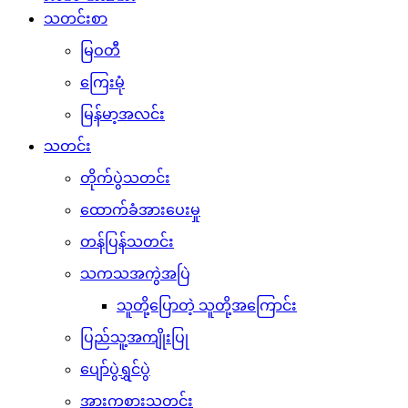
သတင်းစာ
မြဝတီ
ကြေးမုံ
မြန်မာ့အလင်း
သတင်း
တိုက်ပွဲသတင်း
ထောက်ခံအားပေးမှု
တန်ပြန်သတင်း
သကသအကွဲအပြဲ
သူတို့ပြောတဲ့ သူတို့အကြောင်း
ပြည်သူ့အကျိုးပြု
ပျော်ပွဲရွှင်ပွဲ
အားကစားသတင်း