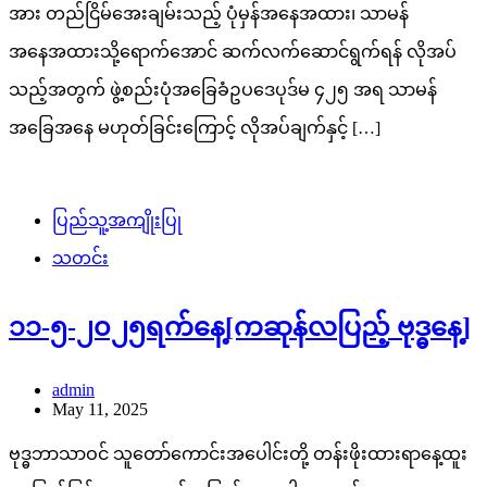
အား တည်ငြိမ်အေးချမ်းသည့် ပုံမှန်အနေအထား၊ သာမန်
အနေအထားသို့ရောက်အောင် ဆက်လက်ဆောင်ရွက်ရန် လိုအပ်
သည့်အတွက် ဖွဲ့စည်းပုံအခြေခံဥပဒေပုဒ်မ ၄၂၅ အရ သာမန်
အခြေအနေ မဟုတ်ခြင်းကြောင့် လိုအပ်ချက်နှင့် […]
ပြည်သူ့အကျိုးပြု
သတင်း
၁၁-၅-၂၀၂၅ရက်နေ့[ကဆုန်လပြည့် ဗုဒ္ဓနေ့]
admin
May 11, 2025
ဗုဒ္ဓဘာသာဝင် သူတော်ကောင်းအပေါင်းတို့ တန်းဖိုးထားရာနေ့ထူး