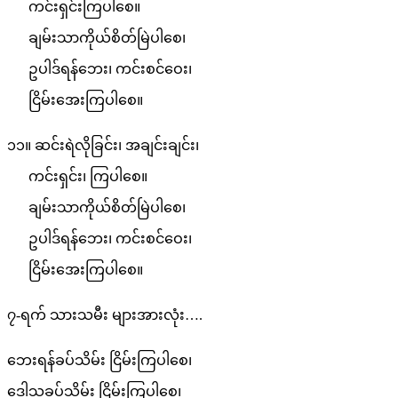
ကင်းရှင်းကြပါစေ။
ချမ်းသာကိုယ်စိတ်မြဲပါစေ၊
ဥပါဒ်ရန်ဘေး၊ ကင်းစင်ဝေး၊
ငြိမ်းအေးကြပါစေ။
၁၁။ ဆင်းရဲလိုခြင်း၊ အချင်းချင်း၊
ကင်းရှင်း၊ ကြပါစေ။
ချမ်းသာကိုယ်စိတ်မြဲပါစေ၊
ဥပါဒ်ရန်ဘေး၊ ကင်းစင်ဝေး၊
ငြိမ်းအေးကြပါစေ။
၇-ရက် သားသမီး များအားလုံး….
ဘေးရန်ခပ်သိမ်း ငြိမ်းကြပါစေ၊
ဒေါသခပ်သိမ်း ငြိမ်းကြပါစေ၊