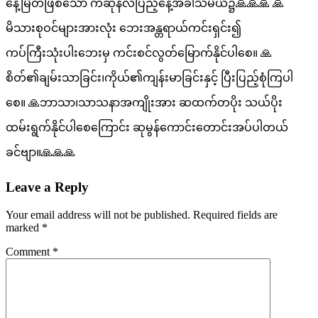
နေ့မြတ်ဖြစ်သော ကဆုန်လပြည့်နေ့အခါသမယ၌🙏🙏🙏 🙏
မိသားစုဝင်များအားလုံး ဘေးအန္တရာယ်ကင်းရှင်း၍
ကပ်ကြီးသုံးပါးဘေးမှ ကင်းစင်လွတ်မြောက်နိုင်ပါစေ။ 🙏
စိတ်၏ချမ်းသာခြင်း၊ကိုယ်၏ကျန်းမာခြင်းနှင့် ပြီးပြည့်စုံကြပါ
စေ။ 🙏ဘာသာ၊သာသနာအကျိုးအား ဆထက်တပိုး သယ်ပိုး
ထမ်းရွက်နိုင်ပါစေကြောင်း ဆုမွန်ကောင်းတောင်းအပ်ပါတယ်
ခင်ဗျာ။🙏🙏🙏
Leave a Reply
Your email address will not be published.
Required fields are
marked
*
Comment
*