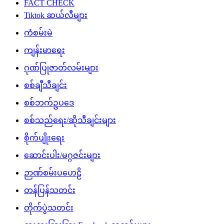
FACT CHECK
Tiktok ဆယ်လီများ
ကံစမ်းမဲ
ကျန်းမာရေး
ဂုဏ်ပြုဇာတ်လမ်းများ
စစ်ချီသီချင်း
စစ်ဘက်ဥပဒေ
စစ်သည်ရေး/ဆိုသီချင်းများ
စိုက်ပျိုးရေး
ဆောင်းပါး/မဂ္ဂဇင်းများ
ဉာဏ်စမ်းပဟေဠိ
တန်ပြန်သတင်း
တိုက်ပွဲသတင်း