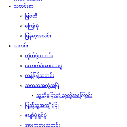
သတင်းစာ
မြဝတီ
ကြေးမုံ
မြန်မာ့အလင်း
သတင်း
တိုက်ပွဲသတင်း
ထောက်ခံအားပေးမှု
တန်ပြန်သတင်း
သကသအကွဲအပြဲ
သူတို့ပြောတဲ့ သူတို့အကြောင်း
ပြည်သူ့အကျိုးပြု
ပျော်ပွဲရွှင်ပွဲ
အားကစားသတင်း