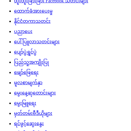
ထူးထူးခြားခြား Facebook သတင်းများ
ထောက်ခံအားပေးမှု
နိုင်ငံတကာသတင်း
ပညာပေး
ပေါ်ပြူလာသတင်းများ
ပျော်ပွဲရွှင်ပွဲ
ပြည်သူ့အကျိုးပြု
ဖျော်ဖြေရေး
မူလစာမျက်နှာ
မွေးနေ့ဆုတောင်းများ
မွေးမြူရေး
မှတ်တမ်းဗီဒီယိုများ
ရင်ဖွင့်ဆွေးနွေး