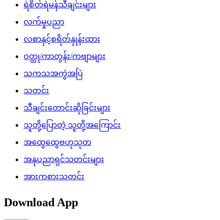
ရဲစိတ်ရဲမန်သီချင်းများ
လက်မှုပညာ
လစာနှင့်စရိတ်နှုန်းထား
ဝတ္ထု/ကာတွန်း/ကဗျာများ
သကသအကွဲအပြဲ
သတင်း
သီချင်းတောင်းဆိုခြင်းများ
သူတို့ပြောတဲ့ သူတို့အကြောင်း
အထွေထွေဗဟုသုတ
အနုပညာရှင်သတင်းများ
အားကစားသတင်း
Download App