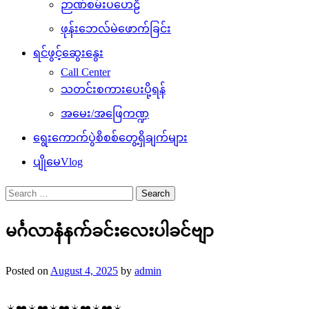
ဉာဏ်စမ်းပဟေဠိ
ဖုန်းဘေလ်မဲဖောက်ခြင်း
ရင်ဖွင့်ဆွေးနွေး
Call Center
သတင်းစကားပေးပို့ရန်
အမေး/အဖြေကဏ္ဍ
ရွေးကောက်ပွဲစိစစ်တွေ့ရှိချက်များ
ပျိုမေVlog
Search
for:
မင်္ဂလာနံနက်ခင်းလေးပါခင်ဗျာ
Posted on
August 4, 2025
by
admin
☀️❤️☀️❤️☀️❤️☀️❤️☀️❤️☀️