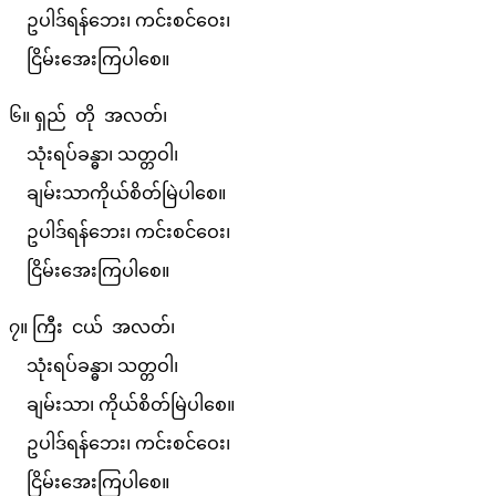
ဥပါဒ်ရန်ဘေး၊ ကင်းစင်ဝေး၊
ငြိမ်းအေးကြပါစေ။
၆။ ရှည် တို အလတ်၊
သုံးရပ်ခန္ဓာ၊ သတ္တဝါ၊
ချမ်းသာကိုယ်စိတ်မြဲပါစေ။
ဥပါဒ်ရန်ဘေး၊ ကင်းစင်ဝေး၊
ငြိမ်းအေးကြပါစေ။
၇။ ကြီး ငယ် အလတ်၊
သုံးရပ်ခန္ဓာ၊ သတ္တဝါ၊
ချမ်းသာ၊ ကိုယ်စိတ်မြဲပါစေ။
ဥပါဒ်ရန်ဘေး၊ ကင်းစင်ဝေး၊
ငြိမ်းအေးကြပါစေ။