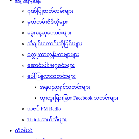
ဖျော်ဖြေရေး
ဂုဏ်ပြုဇာတ်လမ်းများ
မှတ်တမ်းဗီဒီယိုများ
မွေးနေ့ဆုတောင်းများ
သီချင်းတောင်းဆိုခြင်းများ
ဝတ္ထု/ကာတွန်း/ကဗျာများ
ဆောင်းပါး/မဂ္ဂဇင်းများ
ပေါ်ပြူလာသတင်းများ
အနုပညာရှင်သတင်းများ
ထူးထူးခြားခြား Facebook သတင်းများ
သဇင် FM Radio
Tiktok ဆယ်လီများ
ကံစမ်းမဲ