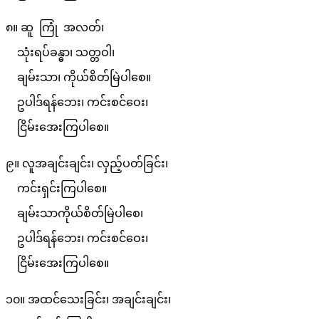
၈။ ဆူ ကြုံ အလတ်၊
သုံးရပ်ခန္ဓာ၊ သတ္တဝါ၊
ချမ်းသာ၊ ကိုယ်စိတ်မြဲပါစေ။
ဥပါဒ်ရန်ဘေး၊ ကင်းစင်ဝေး၊
ငြိမ်းအေးကြပါစေ။
၉။ လူအချင်းချင်း၊ လှည့်ပတ်ခြင်း၊
ကင်းရှင်းကြပါစေ။
ချမ်းသာကိုယ်စိတ်မြဲပါစေ၊
ဥပါဒ်ရန်ဘေး၊ ကင်းစင်ဝေး၊
ငြိမ်းအေးကြပါစေ။
၁၀။ အထင်သေးခြင်း၊ အချင်းချင်း၊