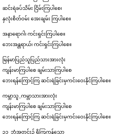
ဆင်းရဲခပ်သိမ်း ငြိမ်းကြပါစေ၊
နှလုံးစိတ်ဝမ်း အေးချမ်း ကြပါစေ။
အနာရောဂါ၊ ကင်းရှင်းကြပါစေ။
ဘေးအန္တရာယ်၊ ကင်းရှင်းကြပါစေ။
မြန်မာပြည်သူပြည်သားအားလုံး
ကျန်းမာကြပါစေ ချမ်းသာကြပါစေ
ဘေးရန်ကြောင့်ကြ ဆင်းရဲခြင်းမှကင်းဝေးနိုင်ကြပါစေ။
ကမ္ဘာသူ_ကမ္ဘာသားအားလုံး
ကျန်းမာကြပါစေ ချမ်းသာကြပါစေ
ဘေးရန်ကြောင့်ကြ ဆင်းရဲခြင်းမှကင်းဝေးနိုင်ကြပါစေ။
၃၁_ဘုံအတွင်း၌ ရှိကြကုန်သော