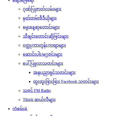
ဂုဏ်ပြုဇာတ်လမ်းများ
မှတ်တမ်းဗီဒီယိုများ
မွေးနေ့ဆုတောင်းများ
သီချင်းတောင်းဆိုခြင်းများ
ဝတ္ထု/ကာတွန်း/ကဗျာများ
ဆောင်းပါး/မဂ္ဂဇင်းများ
ပေါ်ပြူလာသတင်းများ
အနုပညာရှင်သတင်းများ
ထူးထူးခြားခြား Facebook သတင်းများ
သဇင် FM Radio
Tiktok ဆယ်လီများ
ကံစမ်းမဲ