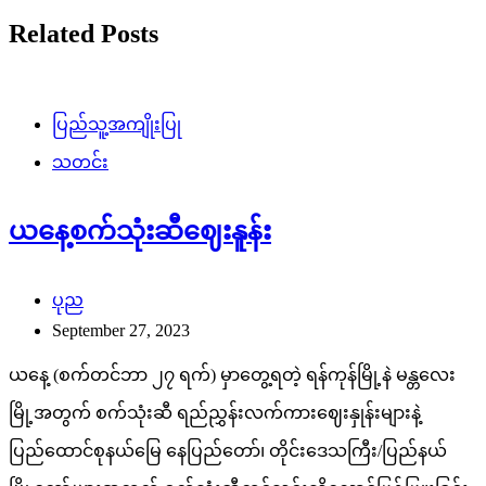
Related Posts
ပြည်သူ့အကျိုးပြု
သတင်း
ယနေ့စက်သုံးဆီဈေးနူန်း
ပုည
September 27, 2023
ယနေ့ (စက်တင်ဘာ ၂၇ ရက်) မှာတွေ့ရတဲ့ ရန်ကုန်မြို့နဲ မန္တလေး
မြို့အတွက် စက်သုံးဆီ ရည်ညွှန်းလက်ကားဈေးနှုန်းများနဲ့
ပြည်ထောင်စုနယ်မြေ နေပြည်တော်၊ တိုင်းဒေသကြီး/ပြည်နယ်