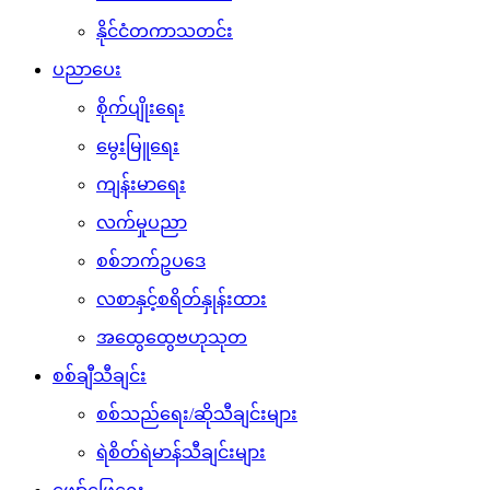
နိုင်ငံတကာသတင်း
ပညာပေး
စိုက်ပျိုးရေး
မွေးမြူရေး
ကျန်းမာရေး
လက်မှုပညာ
စစ်ဘက်ဥပဒေ
လစာနှင့်စရိတ်နှုန်းထား
အထွေထွေဗဟုသုတ
စစ်ချီသီချင်း
စစ်သည်ရေး/ဆိုသီချင်းများ
ရဲစိတ်ရဲမာန်သီချင်းများ