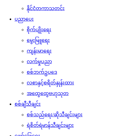
နိုင်ငံတကာသတင်း
ပညာပေး
စိုက်ပျိုးရေး
မွေးမြူရေး
ကျန်းမာရေး
လက်မှုပညာ
စစ်ဘက်ဥပဒေ
လစာနှင့်စရိတ်နှုန်းထား
အထွေထွေဗဟုသုတ
စစ်ချီသီချင်း
စစ်သည်ရေး/ဆိုသီချင်းများ
ရဲစိတ်ရဲမာန်သီချင်းများ
ဖျော်ဖြေရေး