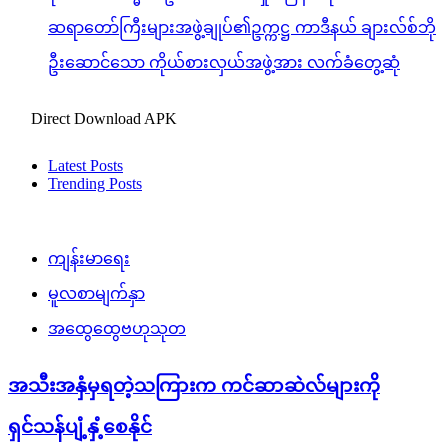
ဆရာတော်ကြီးများအဖွဲ့ချုပ်၏ဥက္ကဋ္ဌ ကာဒီနယ် ချားလ်စ်ဘို
ဦးဆောင်သော ကိုယ်စားလှယ်အဖွဲ့အား လက်ခံတွေ့ဆုံ
Direct Download APK
Latest Posts
Trending Posts
ကျန်းမာရေး
မူလစာမျက်နှာ
အထွေထွေဗဟုသုတ
အသီးအနှံမှရတဲ့သကြားက ကင်ဆာဆဲလ်များကို
ရှင်သန်ပျံ့နှံ့စေနိုင်