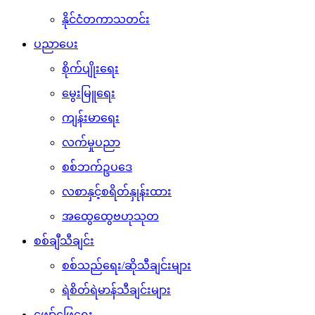
နိုင်ငံတကာသတင်း
ပညာပေး
စိုက်ပျိုးရေး
မွေးမြူရေး
ကျန်းမာရေး
လက်မှုပညာ
စစ်ဘက်ဥပဒေ
လစာနှင့်စရိတ်နှုန်းထား
အထွေထွေဗဟုသုတ
စစ်ချီသီချင်း
စစ်သည်ရေး/ဆိုသီချင်းများ
ရဲစိတ်ရဲမာန်သီချင်းများ
ဖျော်ဖြေရေး