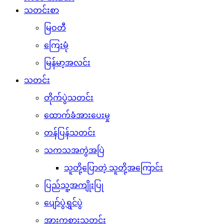
သတင်းစာ
မြဝတီ
ကြေးမုံ
မြန်မာ့အလင်း
သတင်း
တိုက်ပွဲသတင်း
ထောက်ခံအားပေးမှု
တန်ပြန်သတင်း
သကသအကွဲအပြဲ
သူတို့ပြောတဲ့ သူတို့အကြောင်း
ပြည်သူ့အကျိုးပြု
ပျော်ပွဲရွှင်ပွဲ
အားကစားသတင်း