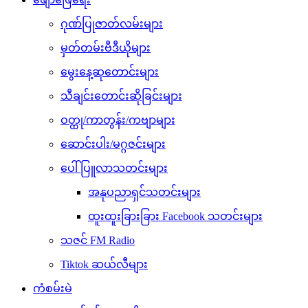
ဂုဏ်ပြုဇာတ်လမ်းများ
မှတ်တမ်းဗီဒီယိုများ
မွေးနေ့ဆုတောင်းများ
သီချင်းတောင်းဆိုခြင်းများ
ဝတ္ထု/ကာတွန်း/ကဗျာများ
ဆောင်းပါး/မဂ္ဂဇင်းများ
ပေါ်ပြူလာသတင်းများ
အနုပညာရှင်သတင်းများ
ထူးထူးခြားခြား Facebook သတင်းများ
သဇင် FM Radio
Tiktok ဆယ်လီများ
ကံစမ်းမဲ