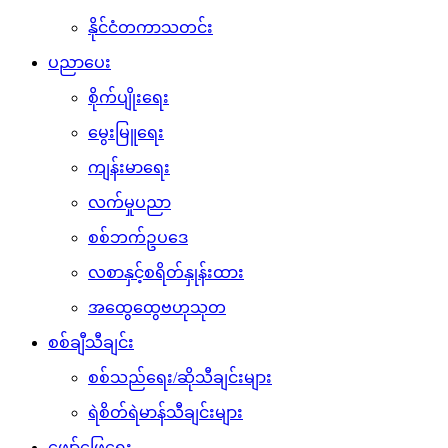
နိုင်ငံတကာသတင်း
ပညာပေး
စိုက်ပျိုးရေး
မွေးမြူရေး
ကျန်းမာရေး
လက်မှုပညာ
စစ်ဘက်ဥပဒေ
လစာနှင့်စရိတ်နှုန်းထား
အထွေထွေဗဟုသုတ
စစ်ချီသီချင်း
စစ်သည်ရေး/ဆိုသီချင်းများ
ရဲစိတ်ရဲမာန်သီချင်းများ
ဖျော်ဖြေရေး