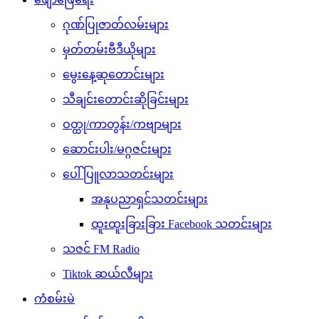
ဂုဏ်ပြုဇာတ်လမ်းများ
မှတ်တမ်းဗီဒီယိုများ
မွေးနေ့ဆုတောင်းများ
သီချင်းတောင်းဆိုခြင်းများ
ဝတ္ထု/ကာတွန်း/ကဗျာများ
ဆောင်းပါး/မဂ္ဂဇင်းများ
ပေါ်ပြူလာသတင်းများ
အနုပညာရှင်သတင်းများ
ထူးထူးခြားခြား Facebook သတင်းများ
သဇင် FM Radio
Tiktok ဆယ်လီများ
ကံစမ်းမဲ