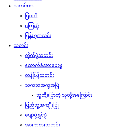
သတင်းစာ
မြဝတီ
ကြေးမုံ
မြန်မာ့အလင်း
သတင်း
တိုက်ပွဲသတင်း
ထောက်ခံအားပေးမှု
တန်ပြန်သတင်း
သကသအကွဲအပြဲ
သူတို့ပြောတဲ့ သူတို့အကြောင်း
ပြည်သူ့အကျိုးပြု
ပျော်ပွဲရွှင်ပွဲ
အားကစားသတင်း