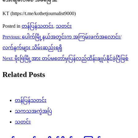
KT (https://t.me/kothetjournalist9000)
Posted in
တန်ပြန်သတင်း
,
သတင်း
Post
Previous:
ပေါက်မြို့နယ်အတွင်းက အကြမ်းဖက်အလောင်း/
navigation
လက်နက်များ သိမ်းဆည်းရရှိ
Next:
မိုးဗြဲမြို့အား တပ်မတော်မှပြန်လည်ထိန်းချုပ်နိုင်ခဲ့ပြီဖြစ်
Related Posts
တန်ပြန်သတင်း
သကသအကွဲအပြဲ
သတင်း