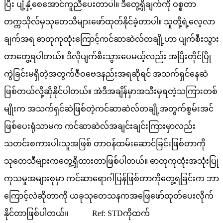
ပြီး ပျံ့နှံ့စေအောင်ကူညီပေးတာပါ။ ဒီတွေ့ရှိချက်ကို ဝစ္စတာ
တက္ကသိုလ်မှသုတေသီများဖော်ထုတ်နိုင်ခဲ့တာပါ။ သူတို့ရဲ့လေ့လာ
ချက်အရ ဓာတုကုထုံးကြောင့်ကင်ဆာဆဲလ်တချို့ဟာ ပျက်စီးသွား
တာတွေ့ရပါတယ်။ ဒီလိုပျက်စီးသွားပေမယ့်လည်း အပြီးတိုင်ပြို
ကွဲခြင်းမရှိတဲ့အတွက်ဇီဝဗေဒနည်းအရဆိုရင် အသက်ရှင်နေဆဲ
ဖြစ်တယ်လို့ဆိုနိုင်ပါတယ်။ အဲဒီအချိန်မှာအသီးမှရတဲ့သကြားတစ်
မျိုးက အသက်ရှင်ဆဲဖြစ်တဲ့ကင်ဆာဆဲလ်တချို့အတွက်စွမ်းအင်
ဖြစ်ပေးရုံသာမက ကင်ဆာဆဲလ်အချင်းချင်းကြားမှာလည်း
သတင်းစကားပါးသူအဖြစ် တာဝန်ထမ်းဆောင်ခြင်းဖြစ်တာကို
သုတေသီများကတွေ့ရှိထားတာဖြစ်ပါတယ်။ ဓာတုကုထုံးအသုံးပြု
ကုသမှုအများစုမှာ ကင်ဆာရောဂါပြန်ဖြစ်တာကိုတွေ့ရခြင်းက ဘာ
ကြောင့်လဲဆိုတာကို ယခုသုတေသနကအဖြေဖော်ထုတ်ပေးလိုက်
နိုင်တာဖြစ်ပါတယ်။ Ref: STDကိုထက်