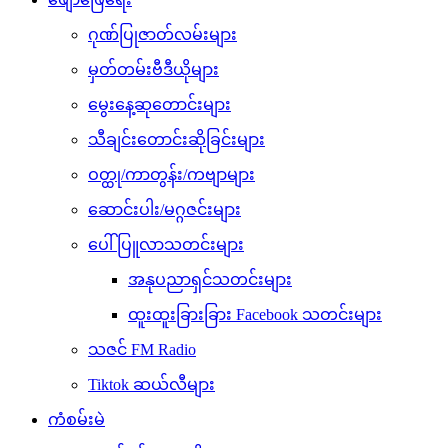
ဂုဏ်ပြုဇာတ်လမ်းများ
မှတ်တမ်းဗီဒီယိုများ
မွေးနေ့ဆုတောင်းများ
သီချင်းတောင်းဆိုခြင်းများ
ဝတ္ထု/ကာတွန်း/ကဗျာများ
ဆောင်းပါး/မဂ္ဂဇင်းများ
ပေါ်ပြူလာသတင်းများ
အနုပညာရှင်သတင်းများ
ထူးထူးခြားခြား Facebook သတင်းများ
သဇင် FM Radio
Tiktok ဆယ်လီများ
ကံစမ်းမဲ