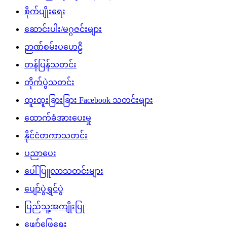
စိုက်ပျိုးရေး
ဆောင်းပါး/မဂ္ဂဇင်းများ
ဉာဏ်စမ်းပဟေဠိ
တန်ပြန်သတင်း
တိုက်ပွဲသတင်း
ထူးထူးခြားခြား Facebook သတင်းများ
ထောက်ခံအားပေးမှု
နိုင်ငံတကာသတင်း
ပညာပေး
ပေါ်ပြူလာသတင်းများ
ပျော်ပွဲရွှင်ပွဲ
ပြည်သူ့အကျိုးပြု
ဖျော်ဖြေရေး