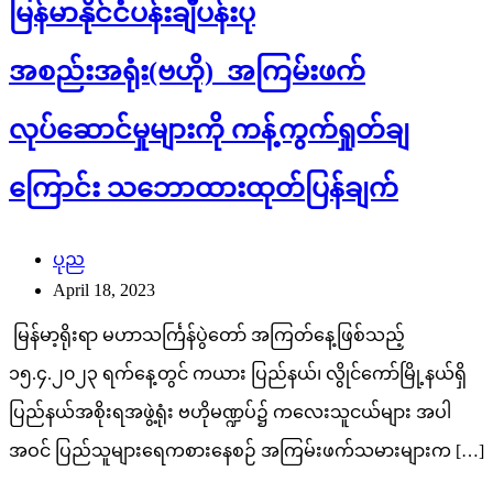
မြန်မာနိုင်ငံပန်းချီပန်းပု
အစည်းအရုံး(ဗဟို) အကြမ်းဖက်
လုပ်ဆောင်မှုများကို ကန့်ကွက်ရှုတ်ချ
ကြောင်း သဘောထားထုတ်ပြန်ချက်
ပုည
April 18, 2023
မြန်မာ့ရိုးရာ မဟာသင်္ကြန်ပွဲတော် အကြတ်နေ့ဖြစ်သည့်
၁၅.၄.၂၀၂၃ ရက်နေ့တွင် ကယား ပြည်နယ်၊ လွိုင်ကော်မြို့နယ်ရှိ
ပြည်နယ်အစိုးရအဖွဲ့ရုံး ဗဟိုမဏ္ဍပ်၌ ကလေးသူငယ်များ အပါ
အဝင် ပြည်သူများရေကစားနေစဉ် အကြမ်းဖက်သမားများက […]