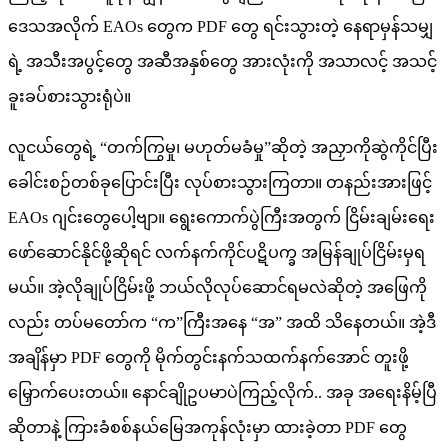
ဒေသအလိုက် EAOs တွေက PDF တွေ ရင်းသွားတဲ့ နေရာမှန်သမျှ
ရဲ့ အသီးအပွင့်တွေ အဆီအနှစ်တွေ အားလုံးကို အသာလင့် အသင့်
ခူးခပ်စားသွားရုံပဲ။
လူငယ်တွေရဲ့ “တက်ကြွမှု၊ မဟုတ်မခံမှု”ဆိုတဲ့ အညှာကိုဆွဲကိုင်ပြီး
ခေါင်းစဉ်တစ်ခုပြောင်းပြီး လုပ်စားသွားကြတာ။ တနည်းအားဖြင့်
EAOs ဂျင်းတွေပေါ့ဗျာ။ ရွေးကောက်ပွဲကြီးအတွက် ငြိမ်းချမ်းရေး
ဖော်ဆောင်နိုင်ဖို့ဆိုရင် လက်နက်ကိုင်ပဋိပက္ခ အမြန်ချုပ်ငြိမ်းမှရ
မယ်။ အဲ့လိုချုပ်ငြိမ်းဖို့ ဘယ်လိုလုပ်ဆောင်ရမလဲဆိုတဲ့ အဖြေကို
လည်း တပ်မတော်က “က”ကြီးအနေ “အ” အထိ သိနေတယ်။ အဲ့ဒီ
အချိန်မှာ PDF တွေကို မိုက်တွင်းနက်သထက်နက်အောင် တူးဖို့
မြှောက်ပေးတယ်။ နောင်ချိုဥပမာပဲကြည့်လိုက်.. အခု အရေးနိမ့်ပြီ
ဆိုတာနဲ့ ကြားခံစစ်နယ်မြေအကုန်လုံးမှာ ထားခဲ့တာ PDF တွေ