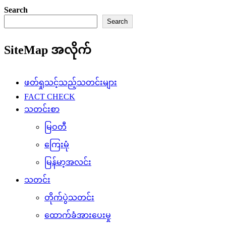
Search
Search
SiteMap အလိုက်
ဖတ်ရှုသင့်သည့်သတင်းများ
FACT CHECK
သတင်းစာ
မြဝတီ
ကြေးမုံ
မြန်မာ့အလင်း
သတင်း
တိုက်ပွဲသတင်း
ထောက်ခံအားပေးမှု