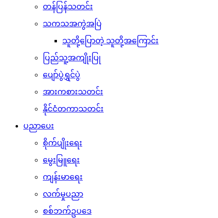
တန်ပြန်သတင်း
သကသအကွဲအပြဲ
သူတို့ပြောတဲ့ သူတို့အကြောင်း
ပြည်သူ့အကျိုးပြု
ပျော်ပွဲရွှင်ပွဲ
အားကစားသတင်း
နိုင်ငံတကာသတင်း
ပညာပေး
စိုက်ပျိုးရေး
မွေးမြူရေး
ကျန်းမာရေး
လက်မှုပညာ
စစ်ဘက်ဥပဒေ