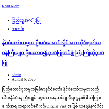
Read More
ပြည်သူ့အကျိုးပြု
သတင်း
နိုင်ငံတော်သမ္မတ ဦးမင်းအောင်လှိုင်အား ထိုင်းဒုတိယ
ဝန်ကြီးချုပ် ဦးဆောင်၍ ဂုဏ်ပြုတပ်ဖွဲ့ဖြင့် ကြိုဆိုဂုဏ်
ပြု
admin
August 6, 2026
ပြည်ထောင်စုသမ္မတမြန်မာနိုင်ငံတော်၊ နိုင်ငံတော်သမ္မတသည်
ထိုင်းနိုင်ငံဝန်ကြီးချုပ် မစ္စတာ အနုထင်ချာဝီရကွန်၏ ဖိတ်ကြား
ချက်အရ တရားဝင်ခရီးစဉ်(Official Visit)အဖြစ် ယနေ့နံနက်ပိုင်း