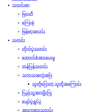
သတင်းစာ
မြဝတီ
ကြေးမုံ
မြန်မာ့အလင်း
သတင်း
တိုက်ပွဲသတင်း
ထောက်ခံအားပေးမှု
တန်ပြန်သတင်း
သကသအကွဲအပြဲ
သူတို့ပြောတဲ့ သူတို့အကြောင်း
ပြည်သူ့အကျိုးပြု
ပျော်ပွဲရွှင်ပွဲ
အားကစားသတင်း