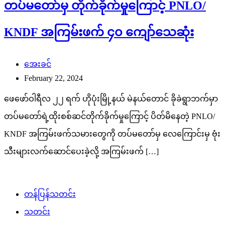
တပ်မတော်မှ တိုက်ခိုက်မှုကြောင့် PNLO/
KNDF အကြမ်းဖက် ၄၀ ကျော်သေဆုံး
အေးခင်
February 22, 2024
ဖေဖော်ဝါရီလ ၂၂ ရက် ဟိုပုံးမြို့နယ် မဲနယ်တောင် ခိုခဲရွာဘက်မှာ
တပ်မတော်ရဲ့ထိုးစစ်ဆင်တိုက်ခိုက်မှုကြောင့် ပိတ်မိနေတဲ့ PNLO/
KNDF အကြမ်းဖက်သမားတွေကို တပ်မတော်မှ လေကြောင်းမှ ဗုံး
သီးများလက်ဆောင်ပေးခဲ့လို့ အကြမ်းဖက် […]
တန်ပြန်သတင်း
သတင်း