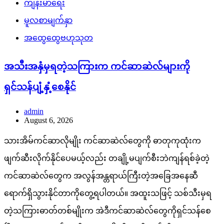
ကျန်းမာရေး
မူလစာမျက်နှာ
အထွေထွေဗဟုသုတ
အသီးအနှံမှရတဲ့သကြားက ကင်ဆာဆဲလ်များကို
ရှင်သန်ပျံ့နှံ့စေနိုင်
admin
August 6, 2026
သားအိမ်ကင်ဆာလိုမျိုး ကင်ဆာဆဲလ်တွေကို ဓာတုကုထုံးက
ဖျက်ဆီးလိုက်နိုင်ပေမယ့်လည်း တချို့မပျက်စီးဘဲကျန်ရစ်ခဲ့တဲ့
ကင်ဆာဆဲလ်တွေက အလွန်အန္တရာယ်ကြီးတဲ့အခြေအနေဆီ
ရောက်ရှိသွားနိုင်တာကိုတွေ့ရပါတယ်။ အထူးသဖြင့် သစ်သီးမှရ
တဲ့သကြားဓာတ်တစ်မျိုးက အဲဒီကင်ဆာဆဲလ်တွေကိုရှင်သန်စေ