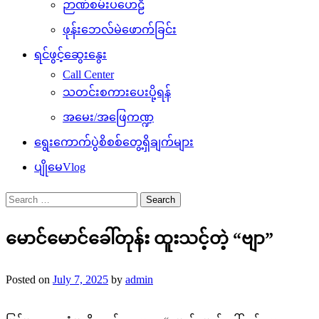
ဉာဏ်စမ်းပဟေဠိ
ဖုန်းဘေလ်မဲဖောက်ခြင်း
ရင်ဖွင့်ဆွေးနွေး
Call Center
သတင်းစကားပေးပို့ရန်
အမေး/အဖြေကဏ္ဍ
ရွေးကောက်ပွဲစိစစ်တွေ့ရှိချက်များ
ပျိုမေVlog
Search
for:
မောင်မောင်ခေါ်တုန်း ထူးသင့်တဲ့ “ဗျာ”
Posted on
July 7, 2025
by
admin