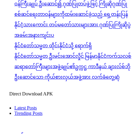
ဝန်ကြီးချုပ် ဦးဆောင်၍ ဂုဏ်ပြုတပ်ဖွဲ့ဖြင့် ကြိုဆိုဂုဏ်ပြု
စစ်ဆင်ရေးတာဝန်များကိုထမ်းဆောင်ခဲ့သည့် ရှေ့တန်းပြန်
နိုင်ငံ့သားကောင်း တပ်မတော်သားများအား ဂုဏ်ပြုကြိုဆိုပွဲ
အခမ်းအနားကျင်းပ
နိုင်ငံတော်သမ္မတ ထိုင်းနိုင်ငံသို့ ရောက်ရှိ
နိုင်ငံတော်သမ္မတ ဦးမင်းအောင်လှိုင် မြန်မာနိုင်ငံကက်သလစ်
ဆရာတော်ကြီးများအဖွဲ့ချုပ်၏ဥက္ကဋ္ဌ ကာဒီနယ် ချားလ်စ်ဘို
ဦးဆောင်သော ကိုယ်စားလှယ်အဖွဲ့အား လက်ခံတွေ့ဆုံ
Direct Download APK
Latest Posts
Trending Posts