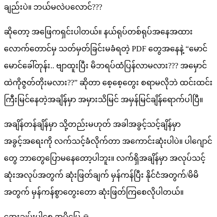
ချည်းပဲ။ ဘယ်မလဲပလောင်???
ဆိုတော့ အဖြေကရှင်းပါတယ်။ နယ်ရုပ်တစ်ရုပ်အနေအထား
လောက်တောင်မှ သတ်မှတ်ခြင်းမခံရတဲ့ PDF တွေအနေနဲ့ “မောင်
မောင်ခေါ်တုန်း.. ဗျာထူးပြီး မိဘရပ်ထံပြန်လာမလား??? အမှောင်
ထဲကိုဇွတ်တိုးမလား??” ဆိုတာ စေ့စေ့တွေး စရာမလိုဘဲ ထင်းထင်း
ကြီးမြင်နေတဲ့အချိန်မှာ အမှားသိမြင် အမှန်မြင်ချိန်ရောက်ပါပြီ။
အချိန်တန်ချိန်မှာ သို့တည်းမဟုတ် အခါအခွင့်သင့်ချိန်မှာ
အခွင့်အရေးကို လက်သင့်ခံလိုက်တာ အကောင်းဆုံးပါပဲ။ ပါဂျောင်
တွေ ဘာတွေပြောမနေတော့ပါဘူး။ လက်ရှိအချိန်မှာ အလုပ်သင့်
ဆုံးအလုပ်အတွက် ဆုံးဖြတ်ချက် မှန်ကန်ပြီး နိုင်ငံအတွက်/မိမိ
အတွက် မှန်ကန်စွာတွေးတော ဆုံးဖြတ်ကြစေလိုပါတယ်။
အေးချမ်းပါစေ အမိမြေ 🙏