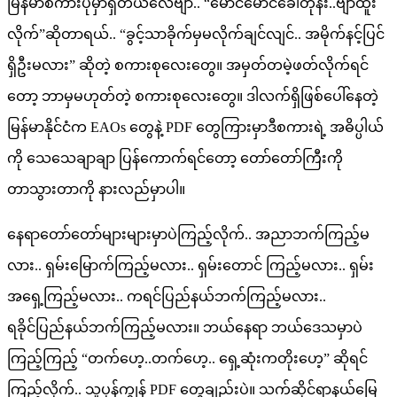
မြန်မာစကားပုံမှာရှိတယ်လေဗျာ.. “မောင်မောင်ခေါ်တုန်း..ဗျာထူး
လိုက်”ဆိုတာရယ်.. “ခွင့်သာခိုက်မှမလိုက်ချင်လျင်.. အမိုက်နင့်ပြင်
ရှိဦးမလား” ဆိုတဲ့ စကားစုလေးတွေ။ အမှတ်တမဲ့ဖတ်လိုက်ရင်
တော့ ဘာမှမဟုတ်တဲ့ စကားစုလေးတွေ။ ဒါလက်ရှိဖြစ်ပေါ်နေတဲ့
မြန်မာနိုင်ငံက EAOs တွေနဲ့ PDF တွေကြားမှာဒီစကားရဲ့ အဓိပ္ပါယ်
ကို သေသေချာချာ ပြန်ကောက်ရင်တော့ တော်တော်ကြီးကို
တာသွားတာကို နားလည်မှာပါ။
နေရာတော်တော်များများမှာပဲကြည့်လိုက်.. အညာဘက်ကြည့်မ
လား.. ရှမ်းမြောက်ကြည့်မလား.. ရှမ်းတောင် ကြည့်မလား.. ရှမ်း
အရှေ့ကြည့်မလား.. ကရင်ပြည်နယ်ဘက်ကြည့်မလား..
ရခိုင်ပြည်နယ်ဘက်ကြည့်မလား။ ဘယ်နေရာ ဘယ်ဒေသမှာပဲ
ကြည့်ကြည့် “တက်ဟေ့..တက်ဟေ့.. ရှေ့ဆုံးကတိုးဟေ့” ဆိုရင်
ကြည့်လိုက်.. သူပုန်ကျွန် PDF တွေချည်းပဲ။ သက်ဆိုင်ရာနယ်မြေ