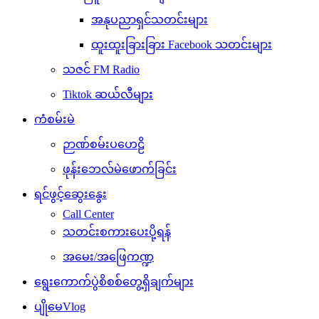
အနုပညာရှင်သတင်းများ
ထူးထူးခြားခြား Facebook သတင်းများ
သဇင် FM Radio
Tiktok ဆယ်လီများ
ကံစမ်းမဲ
ဉာဏ်စမ်းပဟေဠိ
ဖုန်းဘေလ်မဲဖောက်ခြင်း
ရင်ဖွင့်ဆွေးနွေး
Call Center
သတင်းစကားပေးပို့ရန်
အမေး/အဖြေကဏ္ဍ
ရွေးကောက်ပွဲစိစစ်တွေ့ရှိချက်များ
ပျိုမေVlog