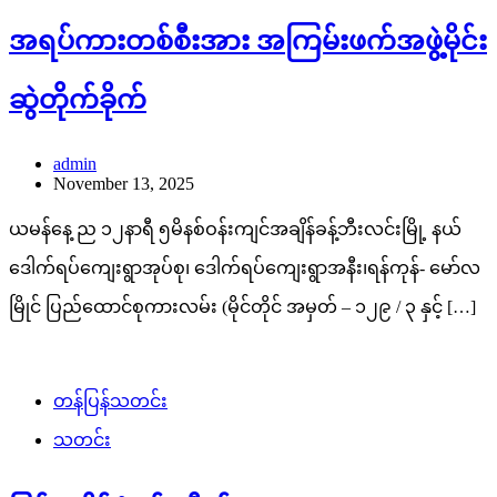
အရပ်ကားတစ်စီးအား အကြမ်းဖက်အဖွဲ့မိုင်း
ဆွဲတိုက်ခိုက်
admin
November 13, 2025
ယမန်နေ့ ည ၁၂နာရီ ၅မိနစ်ဝန်းကျင်အချိန်ခန့်ဘီးလင်းမြို့ နယ်
ဒေါက်ရပ်ကျေးရွာအုပ်စု၊ ဒေါက်ရပ်ကျေးရွာအနီး၊ရန်ကုန်- မော်လ
မြိုင် ပြည်ထောင်စုကားလမ်း (မိုင်တိုင် အမှတ် – ၁၂၉ / ၃ နှင့် […]
တန်ပြန်သတင်း
သတင်း