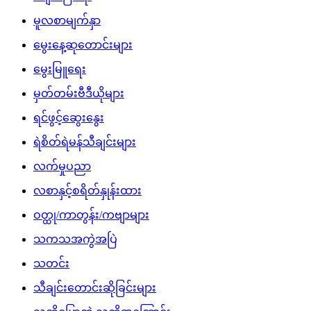
မူလစာမျက်နှာ
မွေးနေ့ဆုတောင်းများ
မွေးမြူရေး
မှတ်တမ်းဗီဒီယိုများ
ရင်ဖွင့်ဆွေးနွေး
ရဲစိတ်ရဲမန်သီချင်းများ
လက်မှုပညာ
လစာနှင့်စရိတ်နှုန်းထား
ဝတ္ထု/ကာတွန်း/ကဗျာများ
သကသအကွဲအပြဲ
သတင်း
သီချင်းတောင်းဆိုခြင်းများ