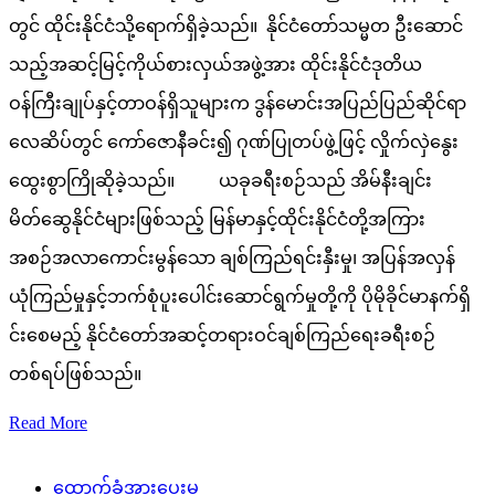
တွင် ထိုင်းနိုင်ငံသို့ရောက်ရှိခဲ့သည်။ နိုင်ငံတော်သမ္မတ ဦးဆောင်
သည့်အဆင့်မြင့်ကိုယ်စားလှယ်အဖွဲ့အား ထိုင်းနိုင်ငံဒုတိယ
ဝန်ကြီးချုပ်နှင့်တာဝန်ရှိသူများက ဒွန်မောင်းအပြည်ပြည်ဆိုင်ရာ
လေဆိပ်တွင် ကော်ဇောနီခင်း၍ ဂုဏ်ပြုတပ်ဖွဲ့ဖြင့် လှိုက်လှဲနွေး
ထွေးစွာကြိုဆိုခဲ့သည်။ ယခုခရီးစဉ်သည် အိမ်နီးချင်း
မိတ်ဆွေနိုင်ငံများဖြစ်သည့် မြန်မာနှင့်ထိုင်းနိုင်ငံတို့အကြား
အစဉ်အလာကောင်းမွန်သော ချစ်ကြည်ရင်းနှီးမှု၊ အပြန်အလှန်
ယုံကြည်မှုနှင့်ဘက်စုံပူးပေါင်းဆောင်ရွက်မှုတို့ကို ပိုမိုခိုင်မာနက်ရှိ
င်းစေမည့် နိုင်ငံတော်အဆင့်တရားဝင်ချစ်ကြည်ရေးခရီးစဉ်
တစ်ရပ်ဖြစ်သည်။
Read More
ထောက်ခံအားပေးမှု