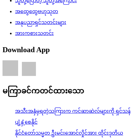
သူတို့ပြောတဲ့ သူတို့အကြောင်း
အထွေထွေဗဟုသုတ
အနုပညာရှင်သတင်းများ
အားကစားသတင်း
Download App
မကြာခင်ကတင်ထားသော
အသီးအနှံမှရတဲ့သကြားက ကင်ဆာဆဲလ်များကို ရှင်သန်
ပျံ့နှံ့စေနိုင်
နိုင်ငံတော်သမ္မတ ဦးမင်းအောင်လှိုင်အား ထိုင်းဒုတိယ