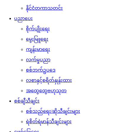
နိုင်ငံတကာသတင်း
ပညာပေး
စိုက်ပျိုးရေး
မွေးမြူရေး
ကျန်းမာရေး
လက်မှုပညာ
စစ်ဘက်ဥပဒေ
လစာနှင့်စရိတ်နှုန်းထား
အထွေထွေဗဟုသုတ
စစ်ချီသီချင်း
စစ်သည်ရေး/ဆိုသီချင်းများ
ရဲစိတ်ရဲမာန်သီချင်းများ
ဖျော်ဖြေရေး