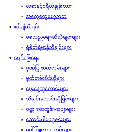
လစာနှင့်စရိတ်နှုန်းထား
အထွေထွေဗဟုသုတ
စစ်ချီသီချင်း
စစ်သည်ရေး/ဆိုသီချင်းများ
ရဲစိတ်ရဲမာန်သီချင်းများ
ဖျော်ဖြေရေး
ဂုဏ်ပြုဇာတ်လမ်းများ
မှတ်တမ်းဗီဒီယိုများ
မွေးနေ့ဆုတောင်းများ
သီချင်းတောင်းဆိုခြင်းများ
ဝတ္ထု/ကာတွန်း/ကဗျာများ
ဆောင်းပါး/မဂ္ဂဇင်းများ
ပေါ်ပြူလာသတင်းများ