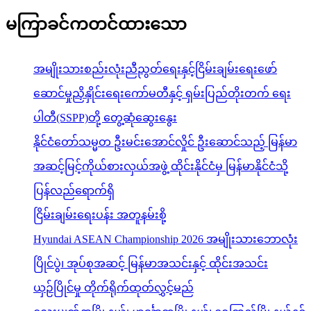
မကြာခင်ကတင်ထားသော
အမျိုးသားစည်းလုံးညီညွတ်ရေးနှင့်ငြိမ်းချမ်းရေးဖော်
ဆောင်မှုညှိနှိုင်းရေးကော်မတီနှင့် ရှမ်းပြည်တိုးတက် ရေး
ပါတီ(SSPP)တို့ တွေ့ဆုံဆွေးနွေး
နိုင်ငံတော်သမ္မတ ဦးမင်းအောင်လှိုင် ဦးဆောင်သည့် မြန်မာ
အဆင့်မြင့်ကိုယ်စားလှယ်အဖွဲ့ ထိုင်းနိုင်ငံမှ မြန်မာနိုင်ငံသို့
ပြန်လည်ရောက်ရှိ
ငြိမ်းချမ်းရေးပန်း အတူနမ်းစို့
Hyundai ASEAN Championship 2026 အမျိုးသားဘောလုံး
ပြိုင်ပွဲ၊ အုပ်စုအဆင့် မြန်မာအသင်းနှင့် ထိုင်းအသင်း
ယှဉ်ပြိုင်မှု တိုက်ရိုက်ထုတ်လွှင့်မည်