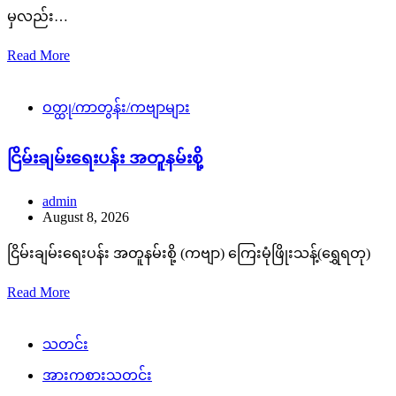
မှလည်း…
Read More
ဝတ္ထု/ကာတွန်း/ကဗျာများ
ငြိမ်းချမ်းရေးပန်း အတူနမ်းစို့
admin
August 8, 2026
ငြိမ်းချမ်းရေးပန်း အတူနမ်းစို့ (ကဗျာ) ကြေးမုံဖြိုးသန့်(ရွှေရတု)
Read More
သတင်း
အားကစားသတင်း