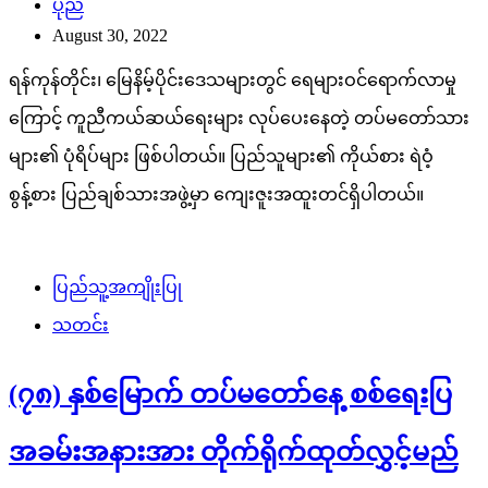
ပုည
August 30, 2022
ရန်ကုန်တိုင်း၊ မြေနိမ့်ပိုင်းဒေသများတွင် ရေများဝင်ရောက်လာမှု
ကြောင့် ကူညီကယ်ဆယ်ရေးများ လုပ်ပေးနေတဲ့ တပ်မတော်သား
များ၏ ပုံရိပ်များ ဖြစ်ပါတယ်။ ပြည်သူများ၏ ကိုယ်စား ရဲဝံ့
စွန့်စား ပြည်ချစ်သားအဖွဲ့မှာ ကျေးဇူးအထူးတင်ရှိပါတယ်။
ပြည်သူ့အကျိုးပြု
သတင်း
(၇၈) နှစ်မြောက် တပ်မတော်နေ့ စစ်ရေးပြ
အခမ်းအနားအား တိုက်ရိုက်ထုတ်လွှင့်မည်