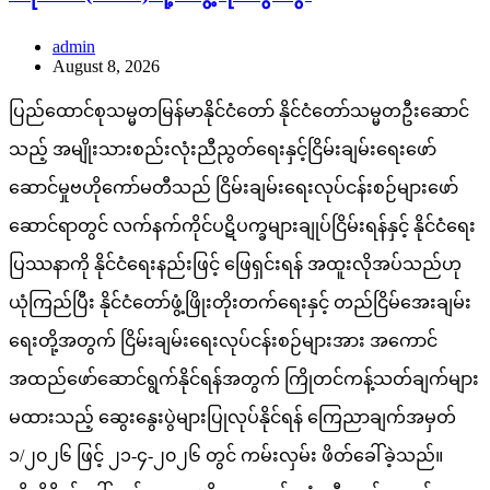
admin
August 8, 2026
ပြည်ထောင်စုသမ္မတမြန်မာနိုင်ငံတော် နိုင်ငံတော်သမ္မတဦးဆောင်
သည့် အမျိုးသားစည်းလုံးညီညွတ်ရေးနှင့်ငြိမ်းချမ်းရေးဖော်
ဆောင်မှုဗဟိုကော်မတီသည် ငြိမ်းချမ်းရေးလုပ်ငန်းစဉ်များဖော်
ဆောင်ရာတွင် လက်နက်ကိုင်ပဋိပက္ခများချုပ်ငြိမ်းရန်နှင့် နိုင်ငံရေး
ပြဿနာကို နိုင်ငံရေးနည်းဖြင့် ဖြေရှင်းရန် အထူးလိုအပ်သည်ဟု
ယုံကြည်ပြီး နိုင်ငံတော်ဖွံ့ဖြိုးတိုးတက်ရေးနှင့် တည်ငြိမ်အေးချမ်း
ရေးတို့အတွက် ငြိမ်းချမ်းရေးလုပ်ငန်းစဉ်များအား အကောင်
အထည်ဖော်ဆောင်ရွက်နိုင်ရန်အတွက် ကြိုတင်ကန့်သတ်ချက်များ
မထားသည့် ဆွေးနွေးပွဲများပြုလုပ်နိုင်ရန် ကြေညာချက်အမှတ်
၁/၂၀၂၆ ဖြင့် ၂၁-၄-၂၀၂၆ တွင် ကမ်းလှမ်း ဖိတ်ခေါ်ခဲ့သည်။