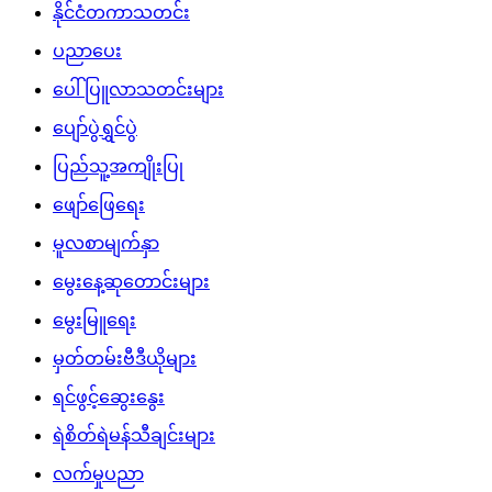
နိုင်ငံတကာသတင်း
ပညာပေး
ပေါ်ပြူလာသတင်းများ
ပျော်ပွဲရွှင်ပွဲ
ပြည်သူ့အကျိုးပြု
ဖျော်ဖြေရေး
မူလစာမျက်နှာ
မွေးနေ့ဆုတောင်းများ
မွေးမြူရေး
မှတ်တမ်းဗီဒီယိုများ
ရင်ဖွင့်ဆွေးနွေး
ရဲစိတ်ရဲမန်သီချင်းများ
လက်မှုပညာ