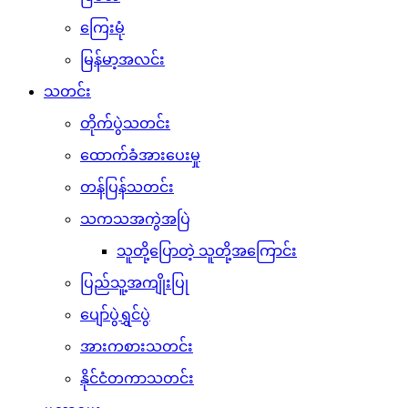
ကြေးမုံ
မြန်မာ့အလင်း
သတင်း
တိုက်ပွဲသတင်း
ထောက်ခံအားပေးမှု
တန်ပြန်သတင်း
သကသအကွဲအပြဲ
သူတို့ပြောတဲ့ သူတို့အကြောင်း
ပြည်သူ့အကျိုးပြု
ပျော်ပွဲရွှင်ပွဲ
အားကစားသတင်း
နိုင်ငံတကာသတင်း