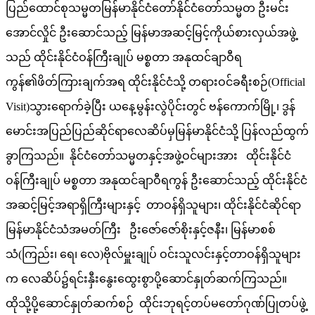
ပြည်ထောင်စုသမ္မတမြန်မာနိုင်ငံတော်နိုင်ငံတော်သမ္မတ ဦးမင်း
အောင်လှိုင် ဦးဆောင်သည့် မြန်မာအဆင့်မြင့်ကိုယ်စားလှယ်အဖွဲ့
သည် ထိုင်းနိုင်ငံဝန်ကြီးချုပ် မစ္စတာ အနုထင်ချာဝီရ
ကွန်၏ဖိတ်ကြားချက်အရ ထိုင်းနိုင်ငံသို့ တရားဝင်ခရီးစဉ်(Official
Visit)သွားရောက်ခဲ့ပြီး ယနေ့မွန်းလွဲပိုင်းတွင် ဗန်ကောက်မြို့၊ ဒွန်
မောင်းအပြည်ပြည်ဆိုင်ရာလေဆိပ်မှမြန်မာနိုင်ငံသို့ ပြန်လည်ထွက်
ခွာကြသည်။ နိုင်ငံတော်သမ္မတနှင့်အဖွဲ့ဝင်များအား ထိုင်းနိုင်ငံ
ဝန်ကြီးချုပ် မစ္စတာ အနုထင်ချာဝီရကွန် ဦးဆောင်သည့် ထိုင်းနိုင်ငံ
အဆင့်မြင့်အရာရှိကြီးများနှင့် တာဝန်ရှိသူများ၊ ထိုင်းနိုင်ငံဆိုင်ရာ
မြန်မာနိုင်ငံသံအမတ်ကြီး ဦးဇော်ဇော်စိုးနှင့်ဇနီး၊ မြန်မာစစ်
သံ(ကြည်း၊ ရေ၊ လေ)ဗိုလ်မှူးချုပ် ဝင်းသူလင်းနှင့်တာဝန်ရှိသူများ
က လေဆိပ်၌ရင်းနှီးနွေးထွေးစွာပို့ဆောင်နှုတ်ဆက်ကြသည်။
ထိုသို့ပို့ဆောင်နှုတ်ဆက်စဉ် ထိုင်းဘုရင့်တပ်မတော်ဂုဏ်ပြုတပ်ဖွဲ့