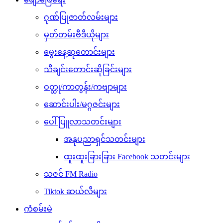
ဂုဏ်ပြုဇာတ်လမ်းများ
မှတ်တမ်းဗီဒီယိုများ
မွေးနေ့ဆုတောင်းများ
သီချင်းတောင်းဆိုခြင်းများ
ဝတ္ထု/ကာတွန်း/ကဗျာများ
ဆောင်းပါး/မဂ္ဂဇင်းများ
ပေါ်ပြူလာသတင်းများ
အနုပညာရှင်သတင်းများ
ထူးထူးခြားခြား Facebook သတင်းများ
သဇင် FM Radio
Tiktok ဆယ်လီများ
ကံစမ်းမဲ