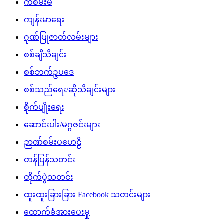
ကံစမ်းမဲ
ကျန်းမာရေး
ဂုဏ်ပြုဇာတ်လမ်းများ
စစ်ချီသီချင်း
စစ်ဘက်ဥပဒေ
စစ်သည်ရေး/ဆိုသီချင်းများ
စိုက်ပျိုးရေး
ဆောင်းပါး/မဂ္ဂဇင်းများ
ဉာဏ်စမ်းပဟေဠိ
တန်ပြန်သတင်း
တိုက်ပွဲသတင်း
ထူးထူးခြားခြား Facebook သတင်းများ
ထောက်ခံအားပေးမှု