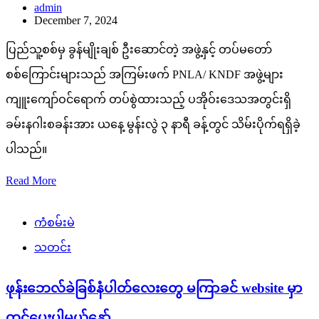
admin
December 7, 2024
ပြည်သူ့စစ်မှ ခွန်မျိုးချစ် ဦးဆောင်တဲ့ အဖွဲ့နှင့် တပ်မတော်
စစ်ကြောင်းများသည် အကြမ်းဖက် PNLA/ KNDF အဖွဲ့များ
ကျူးကျော်ဝင်ရောက် တပ်စွဲထားသည့် ပအိုဝ်းဒေသအတွင်းရှိ
ခမ်းနဂါးစခန်းအား ယနေ့ မွန်းလွဲ ၃ နာရီ ခန့်တွင် သိမ်းပိုက်ရရှိခဲ့
ပါသည်။
Read More
ကံစမ်းမဲ
သတင်း
ဖုန်းဘေလ်ခဲခြစ်နံပါတ်လေးတွေ မကြာခင် website မှာ
တင်ပေးပါမယ်နော်