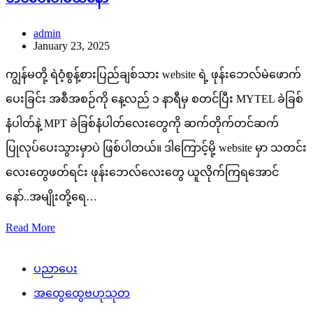
admin
January 23, 2025
ကျွန်မတို့ ရဲဝံ့စွန့်စားပြည်ချစ်သား website ရဲ့ ဖုန်းဘေလ်မဲဖောက်
ပေးခြင်း အစီအစဉ်ကို နေ့လည် ၁ နာရီမှ စတင်ပြီး MYTEL ခဲခြစ်
နံပါတ်နဲ့ MPT ခဲခြစ်နံပါတ်လေးတွေကို ဆက်တိုက်တင်ဆက်
ပြုလုပ်ပေးသွားမှာပဲ ဖြစ်ပါတယ်။ ဒါကြောင့်မို့ website မှာ သတင်း
လေးတွေဖတ်ရင်း ဖုန်းဘေလ်လေးတွေ ယူလိုက်ကြရအောင်
နော်..အမျိုးတို့ရေ…
Read More
ပညာပေး
အထွေထွေဗဟုသုတ