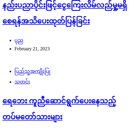
နည်းပညာပိုင်းဖြင့်ငွေကြေးလိမ်လည်မှု့မရှိ
စေရန်အသိပေးထုတ်ပြန်ခြင်း
ပုည
February 21, 2023
ပြည်သူ့အကျိုးပြု
သတင်း
ရေဘေး ကူညီဆောင်ရွက်ပေးနေသည့်
တပ်မတော်သားများ