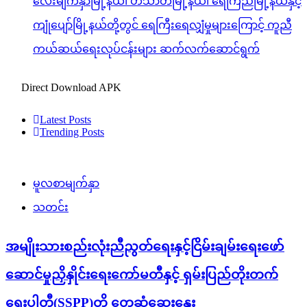
လေးမျက်နှာမြို့နယ်၊ ဟင်္သာတမြို့နယ်၊ ရေကြည်မြို့နယ်နှင့်
ကျုံပျော်မြို့နယ်တို့တွင် ရေကြီးရေလျှံမှုများကြောင့် ကူညီ
ကယ်ဆယ်ရေးလုပ်ငန်းများ ဆက်လက်ဆောင်ရွက်
Direct Download APK
Latest Posts
Trending Posts
မူလစာမျက်နှာ
သတင်း
အမျိုးသားစည်းလုံးညီညွတ်ရေးနှင့်ငြိမ်းချမ်းရေးဖော်
ဆောင်မှုညှိနှိုင်းရေးကော်မတီနှင့် ရှမ်းပြည်တိုးတက်
ရေးပါတီ(SSPP)တို့ တွေ့ဆုံဆွေးနွေး