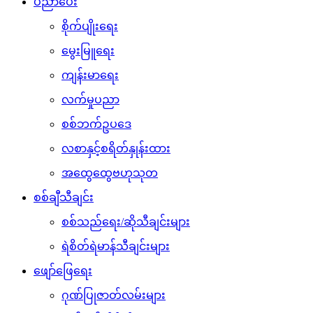
ပညာပေး
စိုက်ပျိုးရေး
မွေးမြူရေး
ကျန်းမာရေး
လက်မှုပညာ
စစ်ဘက်ဥပဒေ
လစာနှင့်စရိတ်နှုန်းထား
အထွေထွေဗဟုသုတ
စစ်ချီသီချင်း
စစ်သည်ရေး/ဆိုသီချင်းများ
ရဲစိတ်ရဲမာန်သီချင်းများ
ဖျော်ဖြေရေး
ဂုဏ်ပြုဇာတ်လမ်းများ