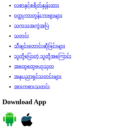
လစာနှင့်စရိတ်နှုန်းထား
ဝတ္ထု/ကာတွန်း/ကဗျာများ
သကသအကွဲအပြဲ
သတင်း
သီချင်းတောင်းဆိုခြင်းများ
သူတို့ပြောတဲ့ သူတို့အကြောင်း
အထွေထွေဗဟုသုတ
အနုပညာရှင်သတင်းများ
အားကစားသတင်း
Download App