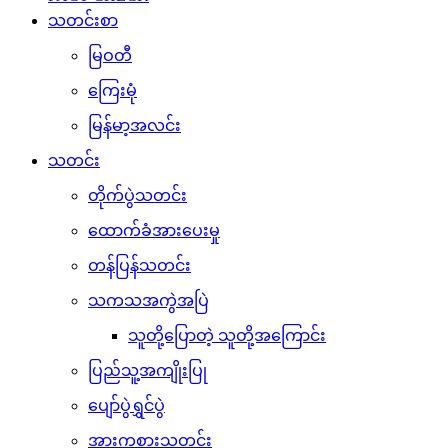
သတင်းစာ
မြဝတီ
ကြေးမုံ
မြန်မာ့အလင်း
သတင်း
တိုက်ပွဲသတင်း
ထောက်ခံအားပေးမှု
တန်ပြန်သတင်း
သကသအကွဲအပြဲ
သူတို့ပြောတဲ့ သူတို့အကြောင်း
ပြည်သူ့အကျိုးပြု
ပျော်ပွဲရွှင်ပွဲ
အားကစားသတင်း