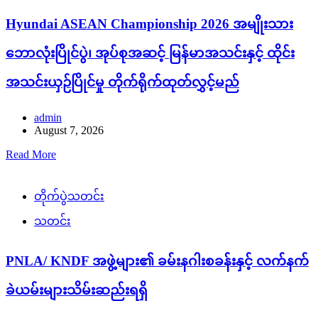
Hyundai ASEAN Championship 2026 အမျိုးသား
ဘောလုံးပြိုင်ပွဲ၊ အုပ်စုအဆင့် မြန်မာအသင်းနှင့် ထိုင်း
အသင်းယှဉ်ပြိုင်မှု တိုက်ရိုက်ထုတ်လွှင့်မည်
admin
August 7, 2026
Read More
တိုက်ပွဲသတင်း
သတင်း
PNLA/ KNDF အဖွဲ့များ၏ ခမ်းနဂါးစခန်းနှင့် လက်နက်
ခဲယမ်းများသိမ်းဆည်းရရှိ