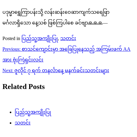
ပဒုမ္မာရွှေကြာပန်းသို့ လန်းဆန်းဝေဆာကျက်သရေဖြာ
မင်္ဂလာရှိသော နေ့သစ် ဖြစ်ကြပါစေ‌ ခင်ဗျာ🙏🙏🙏—
Posted in
ပြည်သူ့အကျိုးပြု
,
သတင်း
Post
Previous:
စာသင်ကျောင်းမှာ အခြေပြုနေသည့် အကြမ်းဖက် AA
navigation
အား ဗုံးကြဲရှင်းလင်း
Next:
ဇူလိုင် ၇ ရက် တနင်္လာနေ့ မနက်ခင်းသတင်းများ
Related Posts
ပြည်သူ့အကျိုးပြု
သတင်း