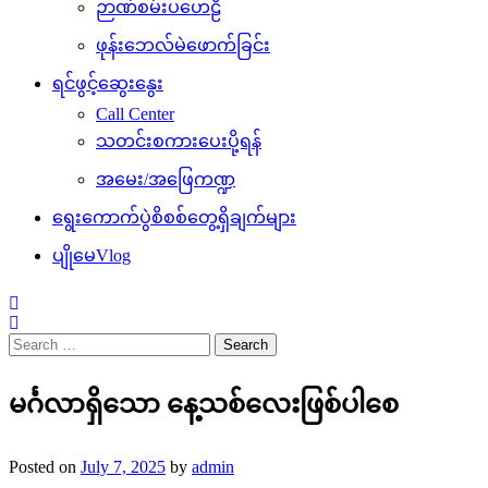
ဉာဏ်စမ်းပဟေဠိ
ဖုန်းဘေလ်မဲဖောက်ခြင်း
ရင်ဖွင့်ဆွေးနွေး
Call Center
သတင်းစကားပေးပို့ရန်
အမေး/အဖြေကဏ္ဍ
ရွေးကောက်ပွဲစိစစ်တွေ့ရှိချက်များ
ပျိုမေVlog
Search
for:
မင်္ဂလာရှိသော နေ့သစ်လေးဖြစ်ပါစေ
Posted on
July 7, 2025
by
admin