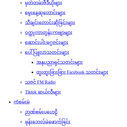
မှတ်တမ်းဗီဒီယိုများ
မွေးနေ့ဆုတောင်းများ
သီချင်းတောင်းဆိုခြင်းများ
ဝတ္ထု/ကာတွန်း/ကဗျာများ
ဆောင်းပါး/မဂ္ဂဇင်းများ
ပေါ်ပြူလာသတင်းများ
အနုပညာရှင်သတင်းများ
ထူးထူးခြားခြား Facebook သတင်းများ
သဇင် FM Radio
Tiktok ဆယ်လီများ
ကံစမ်းမဲ
ဉာဏ်စမ်းပဟေဠိ
ဖုန်းဘေလ်မဲဖောက်ခြင်း