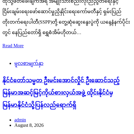
ထိုသို့ဖိတ်ခေါ်ချက်အရ အမျိုးသားစည်းလုံးညီညွတ်ရေးနှင့်
ငြိမ်းချမ်းရေးဖော်ဆောင်မှုညှိနှိုင်းရေးကော်မတီနှင့် ရှမ်းပြည်
တိုးတက်ရေးပါတီ(SSPP)တို့ တွေ့ဆုံဆွေးနွေးပွဲကို ယနေ့နံနက်ပိုင်း
တွင် နေပြည်တော်ရှိ ရွှေစံအိမ်ဟိုတယ်…
Read More
မူလစာမျက်နှာ
နိုင်ငံတော်သမ္မတ ဦးမင်းအောင်လှိုင် ဦးဆောင်သည့်
မြန်မာအဆင့်မြင့်ကိုယ်စားလှယ်အဖွဲ့ ထိုင်းနိုင်ငံမှ
မြန်မာနိုင်ငံသို့ပြန်လည်ရောက်ရှိ
admin
August 8, 2026