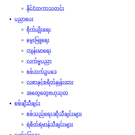
နိုင်ငံတကာသတင်း
ပညာပေး
စိုက်ပျိုးရေး
မွေးမြူရေး
ကျန်းမာရေး
လက်မှုပညာ
စစ်ဘက်ဥပဒေ
လစာနှင့်စရိတ်နှုန်းထား
အထွေထွေဗဟုသုတ
စစ်ချီသီချင်း
စစ်သည်ရေး/ဆိုသီချင်းများ
ရဲစိတ်ရဲမာန်သီချင်းများ
ဖျော်ဖြေရေး