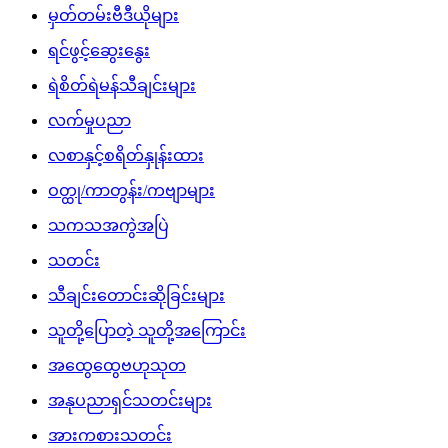
မှတ်တမ်းဗီဒီယိုများ
ရင်ဖွင့်ဆွေးနွေး
ရဲစိတ်ရဲမန်သီချင်းများ
လက်မှုပညာ
လစာနှင့်စရိတ်နှုန်းထား
ဝတ္ထု/ကာတွန်း/ကဗျာများ
သကသအကွဲအပြဲ
သတင်း
သီချင်းတောင်းဆိုခြင်းများ
သူတို့ပြောတဲ့ သူတို့အကြောင်း
အထွေထွေဗဟုသုတ
အနုပညာရှင်သတင်းများ
အားကစားသတင်း