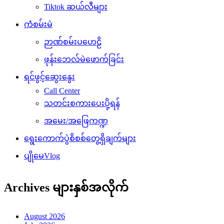
Tiktok ဆယ်လီများ
ကံစမ်းမဲ
ဉာဏ်စမ်းပဟေဠိ
ဖုန်းဘေလ်မဲဖောက်ခြင်း
ရင်ဖွင့်ဆွေးနွေး
Call Center
သတင်းစကားပေးပို့ရန်
အမေး/အဖြေကဏ္ဍ
ရွေးကောက်ပွဲစိစစ်တွေ့ရှိချက်များ
ပျိုမေVlog
Archives များနှစ်အလိုက်
August 2026