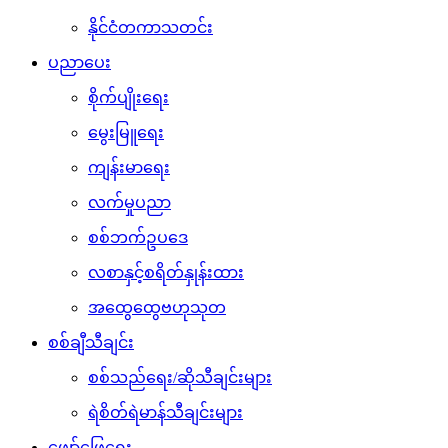
နိုင်ငံတကာသတင်း
ပညာပေး
စိုက်ပျိုးရေး
မွေးမြူရေး
ကျန်းမာရေး
လက်မှုပညာ
စစ်ဘက်ဥပဒေ
လစာနှင့်စရိတ်နှုန်းထား
အထွေထွေဗဟုသုတ
စစ်ချီသီချင်း
စစ်သည်ရေး/ဆိုသီချင်းများ
ရဲစိတ်ရဲမာန်သီချင်းများ
ဖျော်ဖြေရေး