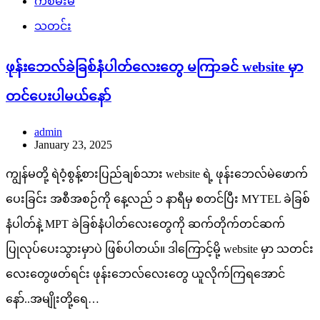
ကံစမ်းမဲ
သတင်း
ဖုန်းဘေလ်ခဲခြစ်နံပါတ်လေးတွေ မကြာခင် website မှာ
တင်ပေးပါမယ်နော်
admin
January 23, 2025
ကျွန်မတို့ ရဲဝံ့စွန့်စားပြည်ချစ်သား website ရဲ့ ဖုန်းဘေလ်မဲဖောက်
ပေးခြင်း အစီအစဉ်ကို နေ့လည် ၁ နာရီမှ စတင်ပြီး MYTEL ခဲခြစ်
နံပါတ်နဲ့ MPT ခဲခြစ်နံပါတ်လေးတွေကို ဆက်တိုက်တင်ဆက်
ပြုလုပ်ပေးသွားမှာပဲ ဖြစ်ပါတယ်။ ဒါကြောင့်မို့ website မှာ သတင်း
လေးတွေဖတ်ရင်း ဖုန်းဘေလ်လေးတွေ ယူလိုက်ကြရအောင်
နော်..အမျိုးတို့ရေ…