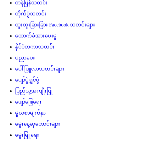
တန်ပြန်သတင်း
တိုက်ပွဲသတင်း
ထူးထူးခြားခြား Facebook သတင်းများ
ထောက်ခံအားပေးမှု
နိုင်ငံတကာသတင်း
ပညာပေး
ပေါ်ပြူလာသတင်းများ
ပျော်ပွဲရွှင်ပွဲ
ပြည်သူ့အကျိုးပြု
ဖျော်ဖြေရေး
မူလစာမျက်နှာ
မွေးနေ့ဆုတောင်းများ
မွေးမြူရေး