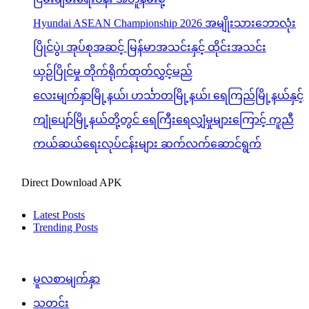
Hyundai ASEAN Championship 2026 အမျိုးသားဘောလုံး
ပြိုင်ပွဲ၊ အုပ်စုအဆင့် မြန်မာအသင်းနှင့် ထိုင်းအသင်း
ယှဉ်ပြိုင်မှု တိုက်ရိုက်ထုတ်လွှင့်မည်
လေးမျက်နှာမြို့နယ်၊ ဟင်္သာတမြို့နယ်၊ ရေကြည်မြို့နယ်နှင့်
ကျုံပျော်မြို့နယ်တို့တွင် ရေကြီးရေလျှံမှုများကြောင့် ကူညီ
ကယ်ဆယ်ရေးလုပ်ငန်းများ ဆက်လက်ဆောင်ရွက်
Direct Download APK
Latest Posts
Trending Posts
မူလစာမျက်နှာ
သတင်း