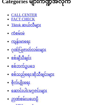
Categories များကဏ္ဍအလိုက်
CALL CENTER
FACT CHECK
Tiktok ဆယ်လီများ
ကံစမ်းမဲ
ကျန်းမာရေး
ဂုဏ်ပြုဇာတ်လမ်းများ
စစ်ချီသီချင်း
စစ်ဘက်ဥပဒေ
စစ်သည်ရေး/ဆိုသီချင်းများ
စိုက်ပျိုးရေး
ဆောင်းပါး/မဂ္ဂဇင်းများ
ဉာဏ်စမ်းပဟေဠိ