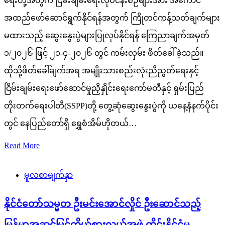
ရေးတို့အတွက် ငြိမ်းချမ်းရေးလုပ်ငန်းစဉ်များအား အကောင်
အထည်ဖော်ဆောင်ရွက်နိုင်ရန်အတွက် ကြိုတင်ကန့်သတ်ချက်များ
မထားသည့် ဆွေးနွေးပွဲများပြုလုပ်နိုင်ရန် ကြေညာချက်အမှတ်
၁/၂၀၂၆ ဖြင့် ၂၁-၄-၂၀၂၆ တွင် ကမ်းလှမ်း ဖိတ်ခေါ်ခဲ့သည်။
ထိုသို့ဖိတ်ခေါ်ချက်အရ အမျိုးသားစည်းလုံးညီညွတ်ရေးနှင့်
ငြိမ်းချမ်းရေးဖော်ဆောင်မှုညှိနှိုင်းရေးကော်မတီနှင့် ရှမ်းပြည်
တိုးတက်ရေးပါတီ(SSPP)တို့ တွေ့ဆုံဆွေးနွေးပွဲကို ယနေ့နံနက်ပိုင်း
တွင် နေပြည်တော်ရှိ ရွှေစံအိမ်ဟိုတယ်…
Read More
မူလစာမျက်နှာ
နိုင်ငံတော်သမ္မတ ဦးမင်းအောင်လှိုင် ဦးဆောင်သည့်
မြန်မာအဆင့်မြင့်ကိုယ်စားလှယ်အဖွဲ့ ထိုင်းနိုင်ငံမှ