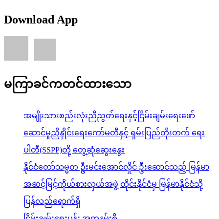
Download App
မကြာခင်ကတင်ထားသော
အမျိုးသားစည်းလုံးညီညွတ်ရေးနှင့်ငြိမ်းချမ်းရေးဖော်
ဆောင်မှုညှိနှိုင်းရေးကော်မတီနှင့် ရှမ်းပြည်တိုးတက် ရေး
ပါတီ(SSPP)တို့ တွေ့ဆုံဆွေးနွေး
နိုင်ငံတော်သမ္မတ ဦးမင်းအောင်လှိုင် ဦးဆောင်သည့် မြန်မာ
အဆင့်မြင့်ကိုယ်စားလှယ်အဖွဲ့ ထိုင်းနိုင်ငံမှ မြန်မာနိုင်ငံသို့
ပြန်လည်ရောက်ရှိ
ငြိမ်းချမ်းရေးပန်း အတူနမ်းစို့