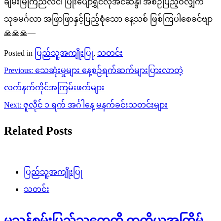
ချမ်းမြကြည်လင်၊ ပြုံးပျော်ရွှင်လိုအင်ဆန္ဒ၊ အစဉ်ပြည့်ဝလျှက်
သုခမင်္ဂလာ အဖြာဖြာနှင့်ပြည့်စုံသော နေ့သစ် ဖြစ်ကြပါစေခင်ဗျာ
🙏🙏🙏—
Posted in
ပြည်သူ့အကျိုးပြု
,
သတင်း
Post
Previous:
သေဆုံးမှုများ နေ့စဉ်ရက်ဆက်များပြားလာတဲ့
navigation
လက်နက်ကိုင်အကြမ်းဖက်များ
Next:
ဇူလိုင် ၁ ရက် အင်္ဂါနေ့ မနက်ခင်းသတင်းများ
Related Posts
ပြည်သူ့အကျိုးပြု
သတင်း
မသန်စွမ်းပြည်သူတွေကို တတိယအကြိမ်