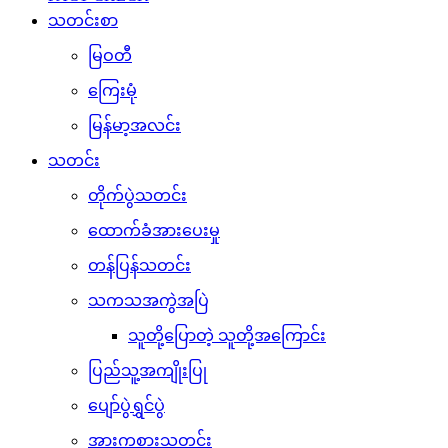
သတင်းစာ
မြဝတီ
ကြေးမုံ
မြန်မာ့အလင်း
သတင်း
တိုက်ပွဲသတင်း
ထောက်ခံအားပေးမှု
တန်ပြန်သတင်း
သကသအကွဲအပြဲ
သူတို့ပြောတဲ့ သူတို့အကြောင်း
ပြည်သူ့အကျိုးပြု
ပျော်ပွဲရွှင်ပွဲ
အားကစားသတင်း