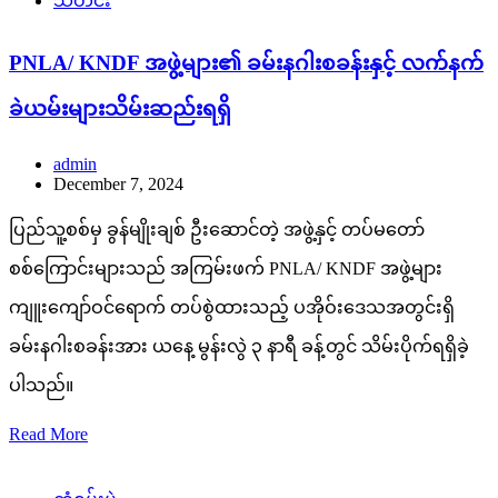
သတင်း
PNLA/ KNDF အဖွဲ့များ၏ ခမ်းနဂါးစခန်းနှင့် လက်နက်
ခဲယမ်းများသိမ်းဆည်းရရှိ
admin
December 7, 2024
ပြည်သူ့စစ်မှ ခွန်မျိုးချစ် ဦးဆောင်တဲ့ အဖွဲ့နှင့် တပ်မတော်
စစ်ကြောင်းများသည် အကြမ်းဖက် PNLA/ KNDF အဖွဲ့များ
ကျူးကျော်ဝင်ရောက် တပ်စွဲထားသည့် ပအိုဝ်းဒေသအတွင်းရှိ
ခမ်းနဂါးစခန်းအား ယနေ့ မွန်းလွဲ ၃ နာရီ ခန့်တွင် သိမ်းပိုက်ရရှိခဲ့
ပါသည်။
Read More