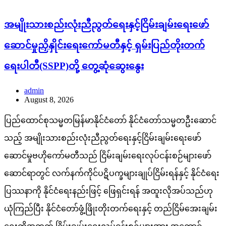
အမျိုးသားစည်းလုံးညီညွတ်ရေးနှင့်ငြိမ်းချမ်းရေးဖော်
ဆောင်မှုညှိနှိုင်းရေးကော်မတီနှင့် ရှမ်းပြည်တိုးတက်
ရေးပါတီ(SSPP)တို့ တွေ့ဆုံဆွေးနွေး
admin
August 8, 2026
ပြည်ထောင်စုသမ္မတမြန်မာနိုင်ငံတော် နိုင်ငံတော်သမ္မတဦးဆောင်
သည့် အမျိုးသားစည်းလုံးညီညွတ်ရေးနှင့်ငြိမ်းချမ်းရေးဖော်
ဆောင်မှုဗဟိုကော်မတီသည် ငြိမ်းချမ်းရေးလုပ်ငန်းစဉ်များဖော်
ဆောင်ရာတွင် လက်နက်ကိုင်ပဋိပက္ခများချုပ်ငြိမ်းရန်နှင့် နိုင်ငံရေး
ပြဿနာကို နိုင်ငံရေးနည်းဖြင့် ဖြေရှင်းရန် အထူးလိုအပ်သည်ဟု
ယုံကြည်ပြီး နိုင်ငံတော်ဖွံ့ဖြိုးတိုးတက်ရေးနှင့် တည်ငြိမ်အေးချမ်း