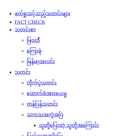
ဖတ်ရှုသင့်သည့်သတင်းများ
FACT CHECK
သတင်းစာ
မြဝတီ
ကြေးမုံ
မြန်မာ့အလင်း
သတင်း
တိုက်ပွဲသတင်း
ထောက်ခံအားပေးမှု
တန်ပြန်သတင်း
သကသအကွဲအပြဲ
သူတို့ပြောတဲ့ သူတို့အကြောင်း
ပြည်သူ့အကျိုးပြု