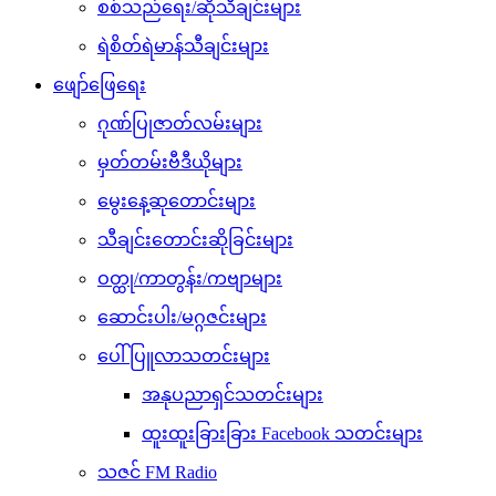
စစ်သည်ရေး/ဆိုသီချင်းများ
ရဲစိတ်ရဲမာန်သီချင်းများ
ဖျော်ဖြေရေး
ဂုဏ်ပြုဇာတ်လမ်းများ
မှတ်တမ်းဗီဒီယိုများ
မွေးနေ့ဆုတောင်းများ
သီချင်းတောင်းဆိုခြင်းများ
ဝတ္ထု/ကာတွန်း/ကဗျာများ
ဆောင်းပါး/မဂ္ဂဇင်းများ
ပေါ်ပြူလာသတင်းများ
အနုပညာရှင်သတင်းများ
ထူးထူးခြားခြား Facebook သတင်းများ
သဇင် FM Radio