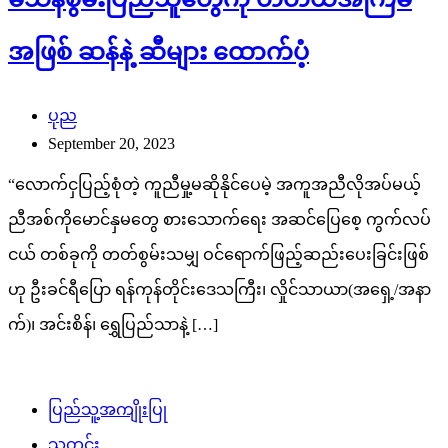
အဖြစ် ဆန်နဲ့ ဆီများ ထောက်ပံ့
ပုည
September 20, 2023
“လောက်ငှပြည့်စုံတဲ့ ကူညီမှု့မဆိုနိုင်ပေမဲ့ အကူအညီလိုအပ်မယ့်
ညီအစ်ကိုမောင်နှမတွေ စားသောက်ရေး အဆင်ပြေစေ့ ကွက်လပ်
ငယ် တစ်ခုကို တတ်စွမ်းသမျှ ဝင်ရောက်ဖြည့်ဆည်းပေးခြင်းဖြစ်
ဟု ဦးခင်ရီပြော ရန်ကုန်တိုင်းဒေသကြီး၊ လှိုင်သာယာ(အရှေ့/အနာ
က်)၊ အင်းစိန်၊ ရွှေပြည်သာနဲ့ […]
ပြည်သူ့အကျိုးပြု
သတင်း