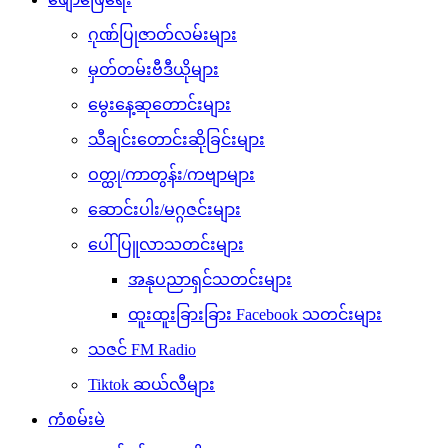
ဂုဏ်ပြုဇာတ်လမ်းများ
မှတ်တမ်းဗီဒီယိုများ
မွေးနေ့ဆုတောင်းများ
သီချင်းတောင်းဆိုခြင်းများ
ဝတ္ထု/ကာတွန်း/ကဗျာများ
ဆောင်းပါး/မဂ္ဂဇင်းများ
ပေါ်ပြူလာသတင်းများ
အနုပညာရှင်သတင်းများ
ထူးထူးခြားခြား Facebook သတင်းများ
သဇင် FM Radio
Tiktok ဆယ်လီများ
ကံစမ်းမဲ