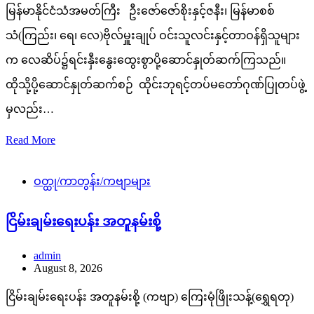
မြန်မာနိုင်ငံသံအမတ်ကြီး ဦးဇော်ဇော်စိုးနှင့်ဇနီး၊ မြန်မာစစ်
သံ(ကြည်း၊ ရေ၊ လေ)ဗိုလ်မှူးချုပ် ဝင်းသူလင်းနှင့်တာဝန်ရှိသူများ
က လေဆိပ်၌ရင်းနှီးနွေးထွေးစွာပို့ဆောင်နှုတ်ဆက်ကြသည်။
ထိုသို့ပို့ဆောင်နှုတ်ဆက်စဉ် ထိုင်းဘုရင့်တပ်မတော်ဂုဏ်ပြုတပ်ဖွဲ့
မှလည်း…
Read More
ဝတ္ထု/ကာတွန်း/ကဗျာများ
ငြိမ်းချမ်းရေးပန်း အတူနမ်းစို့
admin
August 8, 2026
ငြိမ်းချမ်းရေးပန်း အတူနမ်းစို့ (ကဗျာ) ကြေးမုံဖြိုးသန့်(ရွှေရတု)