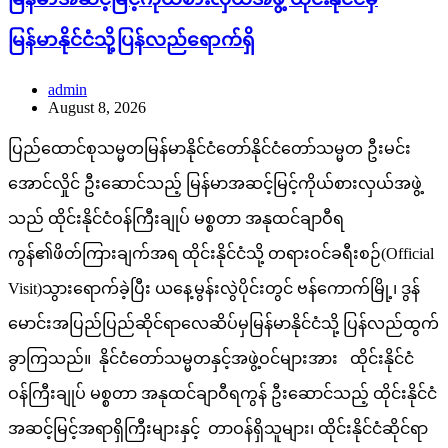
မြန်မာနိုင်ငံသို့ပြန်လည်ရောက်ရှိ
admin
August 8, 2026
ပြည်ထောင်စုသမ္မတမြန်မာနိုင်ငံတော်နိုင်ငံတော်သမ္မတ ဦးမင်း
အောင်လှိုင် ဦးဆောင်သည့် မြန်မာအဆင့်မြင့်ကိုယ်စားလှယ်အဖွဲ့
သည် ထိုင်းနိုင်ငံဝန်ကြီးချုပ် မစ္စတာ အနုထင်ချာဝီရ
ကွန်၏ဖိတ်ကြားချက်အရ ထိုင်းနိုင်ငံသို့ တရားဝင်ခရီးစဉ်(Official
Visit)သွားရောက်ခဲ့ပြီး ယနေ့မွန်းလွဲပိုင်းတွင် ဗန်ကောက်မြို့၊ ဒွန်
မောင်းအပြည်ပြည်ဆိုင်ရာလေဆိပ်မှမြန်မာနိုင်ငံသို့ ပြန်လည်ထွက်
ခွာကြသည်။ နိုင်ငံတော်သမ္မတနှင့်အဖွဲ့ဝင်များအား ထိုင်းနိုင်ငံ
ဝန်ကြီးချုပ် မစ္စတာ အနုထင်ချာဝီရကွန် ဦးဆောင်သည့် ထိုင်းနိုင်ငံ
အဆင့်မြင့်အရာရှိကြီးများနှင့် တာဝန်ရှိသူများ၊ ထိုင်းနိုင်ငံဆိုင်ရာ