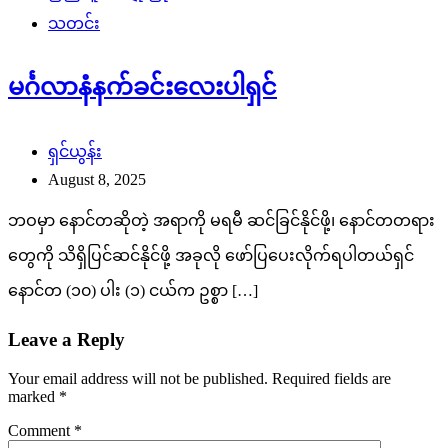
သတင်း
မင်္ဂလာနံနက်ခင်းလေးပါရှင်
ရှင်ယွန်း
August 8, 2025
ဘဝမှာ နောင်တဆိုတဲ့ အရာကို မရမီ ဆင်ခြင်နိုင်ဖို့၊ နောင်တတရား
တွေကို သိရှိပြင်ဆင်နိုင်ဖို့ အခုလို ဖော်ပြပေးလိုက်ရပါတယ်ရှင်
နောင်တ (၁၀) ပါး (၁) ငယ်က ဥစ္စာ […]
Leave a Reply
Your email address will not be published.
Required fields are
marked
*
Comment
*