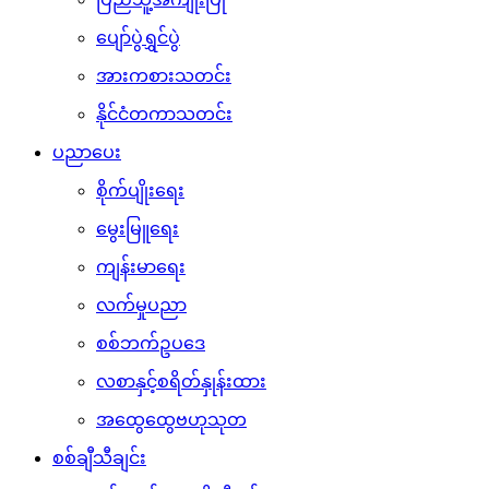
ပျော်ပွဲရွှင်ပွဲ
အားကစားသတင်း
နိုင်ငံတကာသတင်း
ပညာပေး
စိုက်ပျိုးရေး
မွေးမြူရေး
ကျန်းမာရေး
လက်မှုပညာ
စစ်ဘက်ဥပဒေ
လစာနှင့်စရိတ်နှုန်းထား
အထွေထွေဗဟုသုတ
စစ်ချီသီချင်း