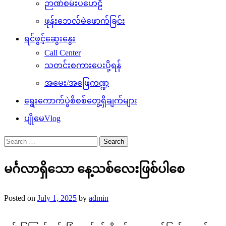
ဉာဏ်စမ်းပဟေဠိ
ဖုန်းဘေလ်မဲဖောက်ခြင်း
ရင်ဖွင့်ဆွေးနွေး
Call Center
သတင်းစကားပေးပို့ရန်
အမေး/အဖြေကဏ္ဍ
ရွေးကောက်ပွဲစိစစ်တွေ့ရှိချက်များ
ပျိုမေVlog
Search
for:
မင်္ဂလာရှိသော နေ့သစ်လေးဖြစ်ပါစေ
Posted on
July 1, 2025
by
admin