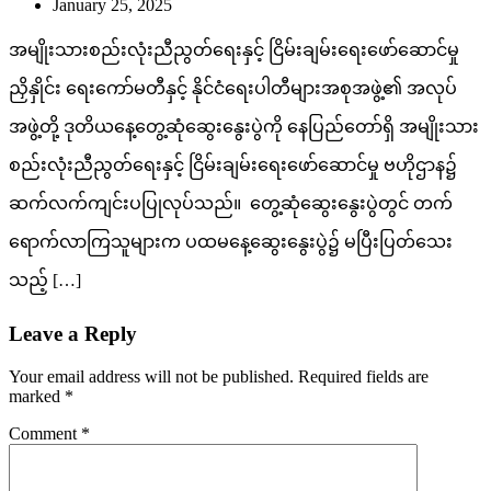
January 25, 2025
အမျိုးသားစည်းလုံးညီညွတ်ရေးနှင့် ငြိမ်းချမ်းရေးဖော်ဆောင်မှု
ညှိနှိုင်း ရေးကော်မတီနှင့် နိုင်ငံရေးပါတီများအစုအဖွဲ့၏ အလုပ်
အဖွဲ့တို့ ဒုတိယနေ့တွေ့ဆုံဆွေးနွေးပွဲကို နေပြည်တော်ရှိ အမျိုးသား
စည်းလုံးညီညွတ်ရေးနှင့် ငြိမ်းချမ်းရေးဖော်ဆောင်မှု ဗဟိုဌာန၌
ဆက်လက်ကျင်းပပြုလုပ်သည်။ တွေ့ဆုံဆွေးနွေးပွဲတွင် တက်
ရောက်လာကြသူများက ပထမနေ့ဆွေးနွေးပွဲ၌ မပြီးပြတ်သေး
သည့် […]
Leave a Reply
Your email address will not be published.
Required fields are
marked
*
Comment
*