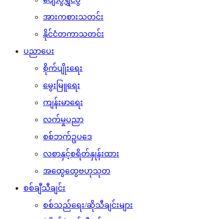
အားကစားသတင်း
နိုင်ငံတကာသတင်း
ပညာပေး
စိုက်ပျိုးရေး
မွေးမြူရေး
ကျန်းမာရေး
လက်မှုပညာ
စစ်ဘက်ဥပဒေ
လစာနှင့်စရိတ်နှုန်းထား
အထွေထွေဗဟုသုတ
စစ်ချီသီချင်း
စစ်သည်ရေး/ဆိုသီချင်းများ