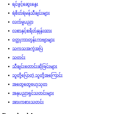
ရင်ဖွင့်ဆွေးနွေး
ရဲစိတ်ရဲမန်သီချင်းများ
လက်မှုပညာ
လစာနှင့်စရိတ်နှုန်းထား
ဝတ္ထု/ကာတွန်း/ကဗျာများ
သကသအကွဲအပြဲ
သတင်း
သီချင်းတောင်းဆိုခြင်းများ
သူတို့ပြောတဲ့ သူတို့အကြောင်း
အထွေထွေဗဟုသုတ
အနုပညာရှင်သတင်းများ
အားကစားသတင်း