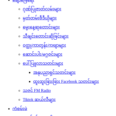
ဂုဏ်ပြုဇာတ်လမ်းများ
မှတ်တမ်းဗီဒီယိုများ
မွေးနေ့ဆုတောင်းများ
သီချင်းတောင်းဆိုခြင်းများ
ဝတ္ထု/ကာတွန်း/ကဗျာများ
ဆောင်းပါး/မဂ္ဂဇင်းများ
ပေါ်ပြူလာသတင်းများ
အနုပညာရှင်သတင်းများ
ထူးထူးခြားခြား Facebook သတင်းများ
သဇင် FM Radio
Tiktok ဆယ်လီများ
ကံစမ်းမဲ