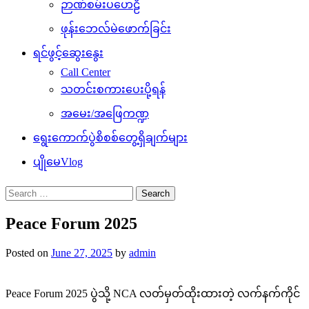
ဉာဏ်စမ်းပဟေဠိ
ဖုန်းဘေလ်မဲဖောက်ခြင်း
ရင်ဖွင့်ဆွေးနွေး
Call Center
သတင်းစကားပေးပို့ရန်
အမေး/အဖြေကဏ္ဍ
ရွေးကောက်ပွဲစိစစ်တွေ့ရှိချက်များ
ပျိုမေVlog
Search
for:
Peace Forum 2025
Posted on
June 27, 2025
by
admin
Peace Forum 2025 ပွဲသို့ NCA လတ်မှတ်ထိုးထားတဲ့ လက်နက်ကိုင်