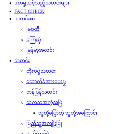
ဖတ်ရှုသင့်သည့်သတင်းများ
FACT CHECK
သတင်းစာ
မြဝတီ
ကြေးမုံ
မြန်မာ့အလင်း
သတင်း
တိုက်ပွဲသတင်း
ထောက်ခံအားပေးမှု
တန်ပြန်သတင်း
သကသအကွဲအပြဲ
သူတို့ပြောတဲ့ သူတို့အကြောင်း
ပြည်သူ့အကျိုးပြု
ပျော်ပွဲရွှင်ပွဲ