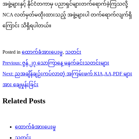
အဖွဲ့များနှင့် နိုင်ငံတကာမှ ပညာရှင်များတက်ရောက်ခဲ့ကြသလို့
NCA လတ်မှတ်မထိုးထားသည့် အဖွဲ့များပါ တက်ရောက်လျက်ရှိ
ကြောင်း သိရှိရပါတယ်။
Posted in
ထောက်ခံအားပေးမှု
,
သတင်း
Post
Previous:
ဇွန် ၂၇ သောကြာနေ့ မနက်ခင်းသတင်းများ
navigation
Next:
ညအချိန်ချဉ်းကပ်လာတဲ့ အကြမ်းဖက် KIA,AA,PDF များ
အား ချေမှုန်းခြင်း
Related Posts
ထောက်ခံအားပေးမှု
သတင်း