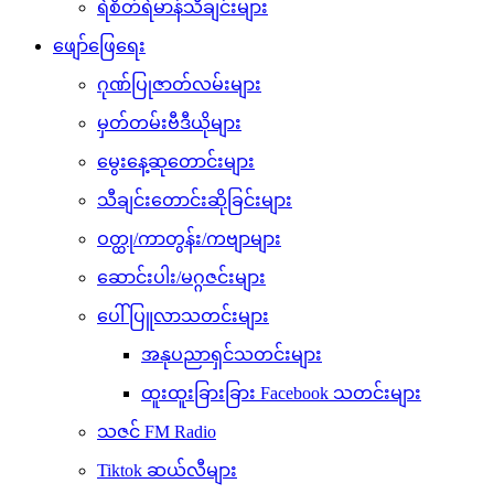
ရဲစိတ်ရဲမာန်သီချင်းများ
ဖျော်ဖြေရေး
ဂုဏ်ပြုဇာတ်လမ်းများ
မှတ်တမ်းဗီဒီယိုများ
မွေးနေ့ဆုတောင်းများ
သီချင်းတောင်းဆိုခြင်းများ
ဝတ္ထု/ကာတွန်း/ကဗျာများ
ဆောင်းပါး/မဂ္ဂဇင်းများ
ပေါ်ပြူလာသတင်းများ
အနုပညာရှင်သတင်းများ
ထူးထူးခြားခြား Facebook သတင်းများ
သဇင် FM Radio
Tiktok ဆယ်လီများ