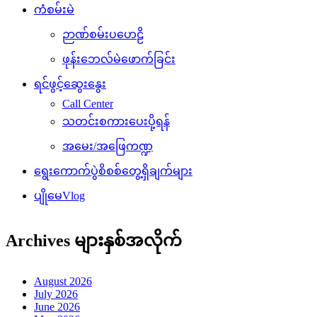
ကံစမ်းမဲ
ဉာဏ်စမ်းပဟေဠိ
ဖုန်းဘေလ်မဲဖောက်ခြင်း
ရင်ဖွင့်ဆွေးနွေး
Call Center
သတင်းစကားပေးပို့ရန်
အမေး/အဖြေကဏ္ဍ
ရွေးကောက်ပွဲစိစစ်တွေ့ရှိချက်များ
ပျိုမေVlog
Archives များနှစ်အလိုက်
August 2026
July 2026
June 2026