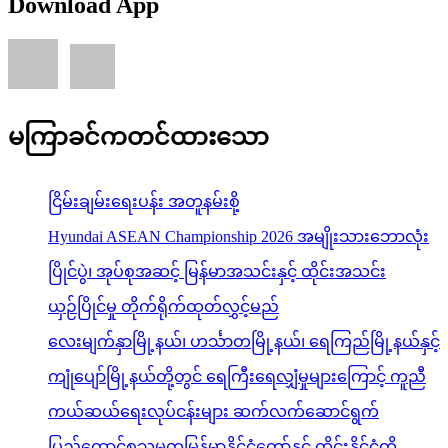
Download App
မကြာခင်ကတင်ထားသော
ငြိမ်းချမ်းရေးပန်း အတူနမ်းစို့
Hyundai ASEAN Championship 2026 အမျိုးသားဘောလုံး
ပြိုင်ပွဲ၊ အုပ်စုအဆင့် မြန်မာအသင်းနှင့် ထိုင်းအသင်း
ယှဉ်ပြိုင်မှု တိုက်ရိုက်ထုတ်လွှင့်မည်
လေးမျက်နှာမြို့နယ်၊ ဟင်္သာတမြို့နယ်၊ ရေကြည်မြို့နယ်နှင့်
ကျုံပျော်မြို့နယ်တို့တွင် ရေကြီးရေလျှံမှုများကြောင့် ကူညီ
ကယ်ဆယ်ရေးလုပ်ငန်းများ ဆက်လက်ဆောင်ရွက်
ပြည်ထောင်စုသမ္မတမြန်မာနိုင်ငံတော်နှင့် ထိုင်းနိုင်ငံတို့