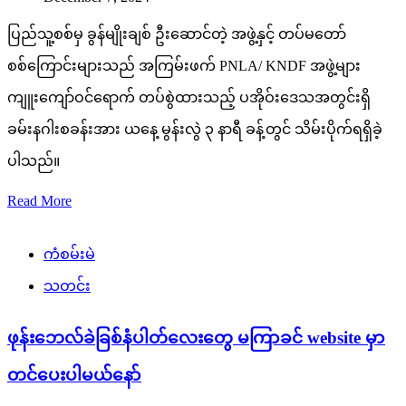
ပြည်သူ့စစ်မှ ခွန်မျိုးချစ် ဦးဆောင်တဲ့ အဖွဲ့နှင့် တပ်မတော်
စစ်ကြောင်းများသည် အကြမ်းဖက် PNLA/ KNDF အဖွဲ့များ
ကျူးကျော်ဝင်ရောက် တပ်စွဲထားသည့် ပအိုဝ်းဒေသအတွင်းရှိ
ခမ်းနဂါးစခန်းအား ယနေ့ မွန်းလွဲ ၃ နာရီ ခန့်တွင် သိမ်းပိုက်ရရှိခဲ့
ပါသည်။
Read More
ကံစမ်းမဲ
သတင်း
ဖုန်းဘေလ်ခဲခြစ်နံပါတ်လေးတွေ မကြာခင် website မှာ
တင်ပေးပါမယ်နော်