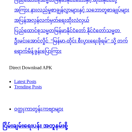
အကြား နားလည်မှုစာချွန်လွှာများနှင့် သဘောတူစာချုပ်များ
အပြန်အလှန်လက်မှတ်ရေးထိုးလဲလှယ်
ပြည်ထောင်စုသမ္မတမြန်မာနိုင်ငံတော် နိုင်ငံတော်သမ္မတ
ဦးမင်းအောင်လှိုင် “မြန်မာ-ထိုင်း စီးပွားရေးဖိုရမ်” သို့ တက်
ရောက်မိန့်ခွန်းပြောကြား
Direct Download APK
Latest Posts
Trending Posts
ဝတ္ထု/ကာတွန်း/ကဗျာများ
ငြိမ်းချမ်းရေးပန်း အတူနမ်းစို့