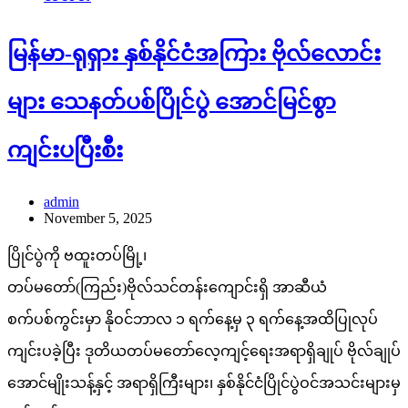
မြန်မာ-ရုရှား နှစ်နိုင်ငံအကြား ဗိုလ်လောင်း
များ သေနတ်ပစ်ပြိုင်ပွဲ အောင်မြင်စွာ
ကျင်းပပြီးစီး
admin
November 5, 2025
ပြိုင်ပွဲကို ဗထူးတပ်မြို့၊
တပ်မတော်(ကြည်း)ဗိုလ်သင်တန်းကျောင်းရှိ အာဆီယံ
စက်ပစ်ကွင်းမှာ နိုဝင်ဘာလ ၁ ရက်နေ့မှ ၃ ရက်နေ့အထိပြုလုပ်
ကျင်းပခဲ့ပြီး ဒုတိယတပ်မတော်လေ့ကျင့်ရေးအရာရှိချုပ် ဗိုလ်ချုပ်
အောင်မျိုးသန့်နှင့် အရာရှိကြီးများ၊ နှစ်နိုင်ငံပြိုင်ပွဲဝင်အသင်းများမှ