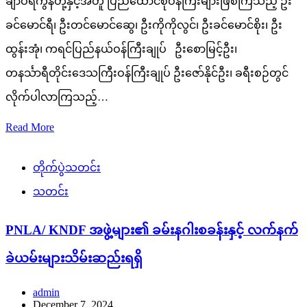
ချာဝီရကွန်တို့နှင့်အတူ ပြည်ထောင်စုဝန်ကြီးများဖြစ်ကြသည့် ဦး
ခင်မောင်ရီ၊ ဦးတင်မောင်ဆွေ၊ ဦးကိုကိုလွင်၊ ဦးခင်မောင်စိုး၊ ဦး
ထွန်းအုံ၊ ကရင်ပြည်နယ်ဝန်ကြီးချုပ် ဦးစောမြင့်ဦး၊
တနင်္သာရီတိုင်းဒေသကြီးဝန်ကြီးချုပ် ဦးဇော်နိုင်ဦး၊ ခရီးစဉ်တွင်
လိုက်ပါလာကြသည့်…
Read More
တိုက်ပွဲသတင်း
သတင်း
PNLA/ KNDF အဖွဲ့များ၏ ခမ်းနဂါးစခန်းနှင့် လက်နက်
ခဲယမ်းများသိမ်းဆည်းရရှိ
admin
December 7, 2024