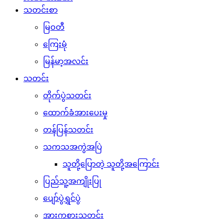
သတင်းစာ
မြဝတီ
ကြေးမုံ
မြန်မာ့အလင်း
သတင်း
တိုက်ပွဲသတင်း
ထောက်ခံအားပေးမှု
တန်ပြန်သတင်း
သကသအကွဲအပြဲ
သူတို့ပြောတဲ့ သူတို့အကြောင်း
ပြည်သူ့အကျိုးပြု
ပျော်ပွဲရွှင်ပွဲ
အားကစားသတင်း