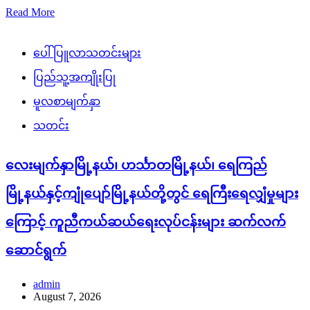
Read More
ပေါ်ပြူလာသတင်းများ
ပြည်သူ့အကျိုးပြု
မူလစာမျက်နှာ
သတင်း
လေးမျက်နှာမြို့နယ်၊ ဟင်္သာတမြို့နယ်၊ ရေကြည်
မြို့နယ်နှင့်ကျုံပျော်မြို့နယ်တို့တွင် ရေကြီးရေလျှံမှုများ
ကြောင့် ကူညီကယ်ဆယ်ရေးလုပ်ငန်းများ ဆက်လက်
ဆောင်ရွက်
admin
August 7, 2026