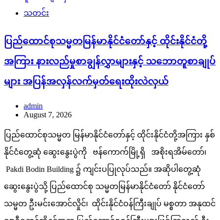
သတင်း
ပြည်ထောင်စုသမ္မတမြန်မာနိုင်ငံတော်နှင့် ထိုင်းနိုင်ငံတို့
အကြား နားလည်မှုစာချွန်လွှာများနှင့် သဘောတူစာချုပ်
များ အပြန်အလှန်လက်မှတ်ရေးထိုးလဲလှယ်
admin
August 7, 2026
ပြည်ထောင်စုသမ္မတ မြန်မာနိုင်ငံတော်နှင့် ထိုင်းနိုင်ငံတို့အကြား နှစ်
နိုင်ငံတွေ့ဆုံ ဆွေးနွေးပွဲကို ဗန်ကောက်မြို့ရှိ အစိုးရအိမ်တော်၊
Pakdi Bodin Building ၌ ကျင်းပပြုလုပ်သည်။ အဆိုပါတွေ့ဆုံ
ဆွေးနွေးပွဲသို့ ပြည်ထောင်စု သမ္မတမြန်မာနိုင်ငံတော် နိုင်ငံတော်
သမ္မတ ဦးမင်းအောင်လှိုင်၊ ထိုင်းနိုင်ငံဝန်ကြီးချုပ် မစ္စတာ အနုထင်