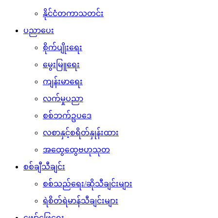
နိုင်ငံတကာသတင်း
ပညာပေး
စိုက်ပျိုးရေး
မွေးမြူရေး
ကျန်းမာရေး
လက်မှုပညာ
စစ်ဘက်ဥပဒေ
လစာနှင့်စရိတ်နှုန်းထား
အထွေထွေဗဟုသုတ
စစ်ချီသီချင်း
စစ်သည်ရေး/ဆိုသီချင်းများ
ရဲစိတ်ရဲမာန်သီချင်းများ
ဖျော်ဖြေရေး