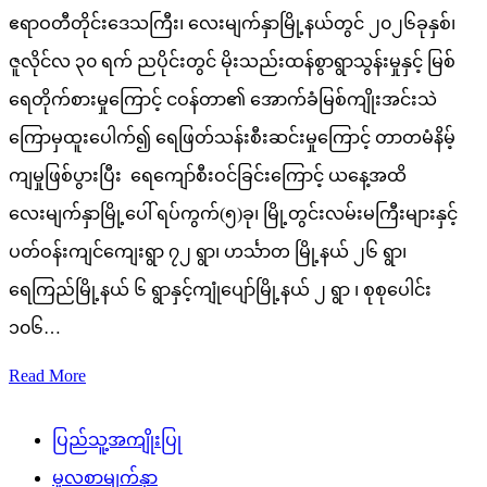
ဧရာဝတီတိုင်းဒေသကြီး၊ လေးမျက်နှာမြို့နယ်တွင် ၂၀၂၆ခုနှစ်၊
ဇူလိုင်လ ၃၀ ရက် ညပိုင်းတွင် မိုးသည်းထန်စွာရွာသွန်းမှုနှင့် မြစ်
ရေတိုက်စားမှုကြောင့် ငဝန်တာ၏ အောက်ခံမြစ်ကျိုးအင်းသဲ
ကြောမှထူးပေါက်၍ ရေဖြတ်သန်းစီးဆင်းမှုကြောင့် တာတမံနိမ့်
ကျမှုဖြစ်ပွားပြီး ရေကျော်စီးဝင်ခြင်းကြောင့် ယနေ့အထိ
လေးမျက်နှာမြို့ပေါ် ရပ်ကွက်(၅)ခု၊ မြို့တွင်းလမ်းမကြီးများနှင့်
ပတ်ဝန်းကျင်ကျေးရွာ ၇၂ ရွာ၊ ဟင်္သာတ မြို့နယ် ၂၆ ရွာ၊
ရေကြည်မြို့နယ် ၆ ရွာနှင့်ကျုံပျော်မြို့နယ် ၂ ရွာ ၊ စုစုပေါင်း
၁၀၆…
Read More
ပြည်သူ့အကျိုးပြု
မူလစာမျက်နှာ