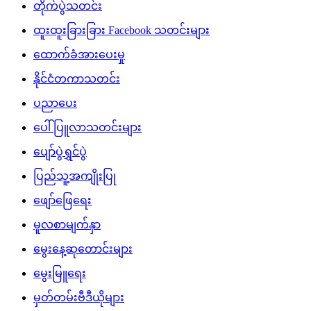
တိုက်ပွဲသတင်း
ထူးထူးခြားခြား Facebook သတင်းများ
ထောက်ခံအားပေးမှု
နိုင်ငံတကာသတင်း
ပညာပေး
ပေါ်ပြူလာသတင်းများ
ပျော်ပွဲရွှင်ပွဲ
ပြည်သူ့အကျိုးပြု
ဖျော်ဖြေရေး
မူလစာမျက်နှာ
မွေးနေ့ဆုတောင်းများ
မွေးမြူရေး
မှတ်တမ်းဗီဒီယိုများ