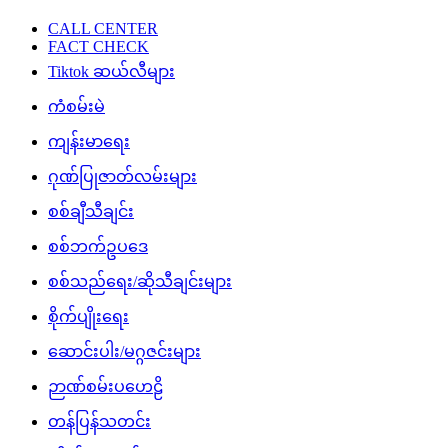
CALL CENTER
FACT CHECK
Tiktok ဆယ်လီများ
ကံစမ်းမဲ
ကျန်းမာရေး
ဂုဏ်ပြုဇာတ်လမ်းများ
စစ်ချီသီချင်း
စစ်ဘက်ဥပဒေ
စစ်သည်ရေး/ဆိုသီချင်းများ
စိုက်ပျိုးရေး
ဆောင်းပါး/မဂ္ဂဇင်းများ
ဉာဏ်စမ်းပဟေဠိ
တန်ပြန်သတင်း