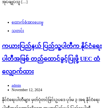
အုပ်ချုပ်သူ […]
ထောက်ခံအားပေးမှု
သတင်း
ကယားပြည်နယ် ပြည်သူ့ပါတီက နိုင်ငံရေး
ပါတီအဖြစ် တည်ထောင်ခွင့်ပြုဖို့ UEC ထံ
လျှောက်ထား
admin
November 12, 2024
နိုင်ငံရေးပါတီများ မှတ်ပုံတင်ခြင်းဥပဒေ ပုဒ်မ ၃ အရ နိုင်ငံရေး