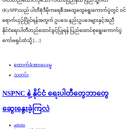
ပါတီတည်ထောင်လိုသော ကယားပြည်နယ် ပြည်သူ့ပါတီ
(KySPP)သည် ပါတီစုံဒီမိုကရေစီအထွေထွေရွေးကောက်ပွဲတွင် ဝင်
ရောက်ယှဉ်ပြိုင်ရန်အတွက် ဥပဒေ၊ နည်းဥပဒေများနှင့်အညီ
နိုင်ငံရေးပါတီတည်ထောင်ခွင့်ပြုရန် ပြည်ထောင်စုရွေးကောက်ပွဲ
ကော်မရှင်ထံသို့ […]
ထောက်ခံအားပေးမှု
သတင်း
NSPNC နဲ့ နိုင်ငံ ရေးပါတီတွေဘာတွေ
ဆွေးနွေးခဲ့ကြလဲ
admin