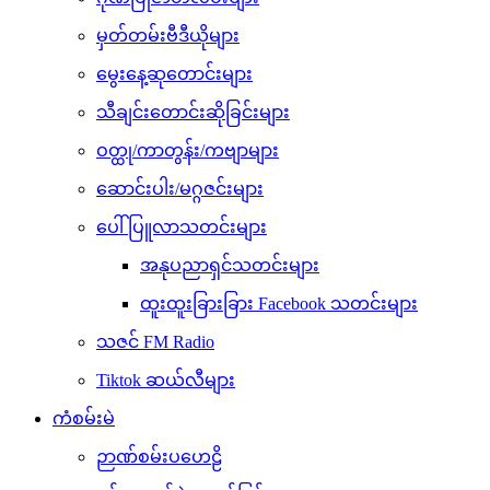
မှတ်တမ်းဗီဒီယိုများ
မွေးနေ့ဆုတောင်းများ
သီချင်းတောင်းဆိုခြင်းများ
ဝတ္ထု/ကာတွန်း/ကဗျာများ
ဆောင်းပါး/မဂ္ဂဇင်းများ
ပေါ်ပြူလာသတင်းများ
အနုပညာရှင်သတင်းများ
ထူးထူးခြားခြား Facebook သတင်းများ
သဇင် FM Radio
Tiktok ဆယ်လီများ
ကံစမ်းမဲ
ဉာဏ်စမ်းပဟေဠိ