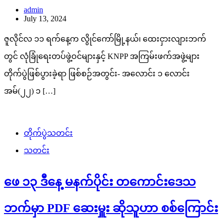
admin
July 13, 2024
ဇူလိုင်လ ၁၁ ရက်နေ့က လွိုင်ကော်မြို့နယ်၊ ထေးငှားလျားဘက်
တွင် လုံခြုံရေးတပ်ဖွဲ့ဝင်များနှင့် KNPP အကြမ်းဖက်အဖွဲ့များ
တိုက်ပွဲဖြစ်ပွားခဲ့ရာ ဖြစ်စဉ်အတွင်း- အလောင်း ၁ လောင်း
အမ်(၂၂) ၁ […]
တိုက်ပွဲသတင်း
သတင်း
ဖေ ၁၃ ဒီနေ့ မနက်ပိုင်း တကောင်းဒေသ
ဘက်မှာ PDF ဆေးမှူး ဆိုသူဟာ စစ်ကြောင်း