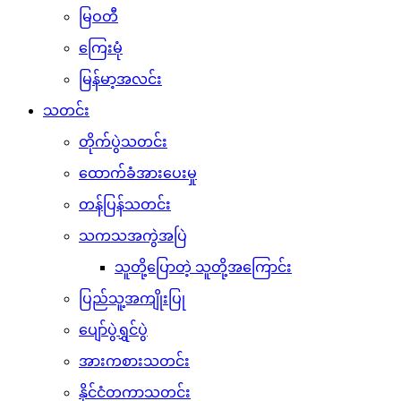
မြဝတီ
ကြေးမုံ
မြန်မာ့အလင်း
သတင်း
တိုက်ပွဲသတင်း
ထောက်ခံအားပေးမှု
တန်ပြန်သတင်း
သကသအကွဲအပြဲ
သူတို့ပြောတဲ့ သူတို့အကြောင်း
ပြည်သူ့အကျိုးပြု
ပျော်ပွဲရွှင်ပွဲ
အားကစားသတင်း
နိုင်ငံတကာသတင်း