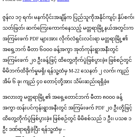
ဇွန်လ ၁၇ ရက်၊ မနက်ပိုင်းအချိန်က ပြည်သူကိုအနိုင်ကျင့်၊ နှိပ်စက်၊
သတ်ဖြတ်၊ ဆက်ကြေးကောက်နေသည့် မတ္တရာမြို့နယ်အတွင်းက
အကြမ်းဖက် PDF များအား လိုက်လံရှင်းလင်းရာ မတ္တရာမြို့၏
အရှေ့ဘက် မီတာ ၆၀၀၀ ခန့်အကွာ အုတ်ကုန်းရွာအနီးတွင်
အကြမ်းဖက် ၂၀ ဦးခန့်ဖြင့် ထိတွေ့တိုက်ပွဲဖြစ်ပွားခဲ့။ ဖြစ်စဉ်တွင်
မိမိဘက်ထိခိုက်မှုမရှိ၊ ရန်သူ့ထံမှ M-22 သေနတ် ၂ လက်၊ ကျည်
အိမ် ၆ ခု၊ ကျည် ၄၀ တောင့်တို့အား သိမ်းဆည်းရရှိခဲ့။
အလားတူ မတ္တရာမြို့၏ အရှေ့တောင်ဘက် မီတာ ၈၀၀၀ ခန့်
အကွာ ထန်းပင်ကုန်းရွာအနီးတွင် အကြမ်းဖက် PDF ၂၀ ဦးတို့ဖြင့်
ထိတွေ့တိုက်ပွဲဖြစ်ပွားခဲ့။ ဖြစ်စဉ်တွင် မိမိစစ်သည် ၁ ဦး၊ ပသစ ၁
ဦး ဒဏ်ရာရရှိခဲ့ပြီး ရန်သူ့ထံမှ –