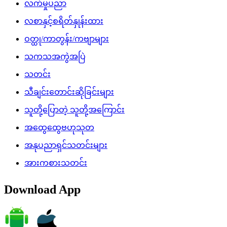
လက်မှုပညာ
လစာနှင့်စရိတ်နှုန်းထား
ဝတ္ထု/ကာတွန်း/ကဗျာများ
သကသအကွဲအပြဲ
သတင်း
သီချင်းတောင်းဆိုခြင်းများ
သူတို့ပြောတဲ့ သူတို့အကြောင်း
အထွေထွေဗဟုသုတ
အနုပညာရှင်သတင်းများ
အားကစားသတင်း
Download App