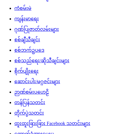
ကံစမ်းမဲ
ကျန်းမာရေး
ဂုဏ်ပြုဇာတ်လမ်းများ
စစ်ချီသီချင်း
စစ်ဘက်ဥပဒေ
စစ်သည်ရေး/ဆိုသီချင်းများ
စိုက်ပျိုးရေး
ဆောင်းပါး/မဂ္ဂဇင်းများ
ဉာဏ်စမ်းပဟေဠိ
တန်ပြန်သတင်း
တိုက်ပွဲသတင်း
ထူးထူးခြားခြား Facebook သတင်းများ
ထောက်ခံအားပေးမှု