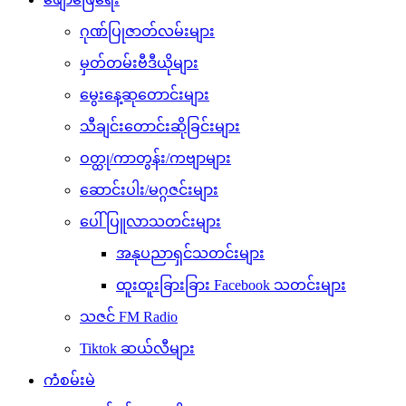
ဂုဏ်ပြုဇာတ်လမ်းများ
မှတ်တမ်းဗီဒီယိုများ
မွေးနေ့ဆုတောင်းများ
သီချင်းတောင်းဆိုခြင်းများ
ဝတ္ထု/ကာတွန်း/ကဗျာများ
ဆောင်းပါး/မဂ္ဂဇင်းများ
ပေါ်ပြူလာသတင်းများ
အနုပညာရှင်သတင်းများ
ထူးထူးခြားခြား Facebook သတင်းများ
သဇင် FM Radio
Tiktok ဆယ်လီများ
ကံစမ်းမဲ