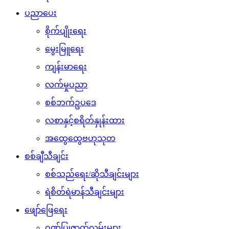
ပညာပေး
စိုက်ပျိုးရေး
မွေးမြူရေး
ကျန်းမာရေး
လက်မှုပညာ
စစ်ဘက်ဥပဒေ
လစာနှင့်စရိတ်နှုန်းထား
အထွေထွေဗဟုသုတ
စစ်ချီသီချင်း
စစ်သည်ရေး/ဆိုသီချင်းများ
ရဲစိတ်ရဲမာန်သီချင်းများ
ဖျော်ဖြေရေး
ဂုဏ်ပြုဇာတ်လမ်းများ