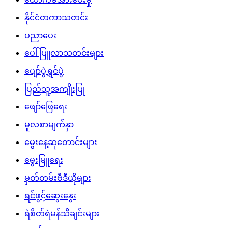
နိုင်ငံတကာသတင်း
ပညာပေး
ပေါ်ပြူလာသတင်းများ
ပျော်ပွဲရွှင်ပွဲ
ပြည်သူ့အကျိုးပြု
ဖျော်ဖြေရေး
မူလစာမျက်နှာ
မွေးနေ့ဆုတောင်းများ
မွေးမြူရေး
မှတ်တမ်းဗီဒီယိုများ
ရင်ဖွင့်ဆွေးနွေး
ရဲစိတ်ရဲမန်သီချင်းများ