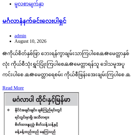
မူလစာမျက်နှာ
မင်္ဂလာနံနက်ခင်းလေးပါရှင်
admin
August 10, 2026
🪷ကိုယ်စိတ်နှစ်ဖြာ ဘေးရန်ကွာချမ်းသာကြပါစေ🙏🪷မေတ္တာနှစ်
လုံး ကိုယ်စီသုံးရွှင်ပြုံးကြပါစေ🙏🪷မေတ္တာရန်သူ ဒေါသမူအပူ
ကင်းပါစေ 🙏🪷မေတ္တာရေစမ်း ကိုယ်စီဖြန်းအေးချမ်းကြပါစေ 🙏
Read More