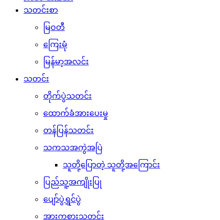
သတင်းစာ
မြဝတီ
ကြေးမုံ
မြန်မာ့အလင်း
သတင်း
တိုက်ပွဲသတင်း
ထောက်ခံအားပေးမှု
တန်ပြန်သတင်း
သကသအကွဲအပြဲ
သူတို့ပြောတဲ့ သူတို့အကြောင်း
ပြည်သူ့အကျိုးပြု
ပျော်ပွဲရွှင်ပွဲ
အားကစားသတင်း