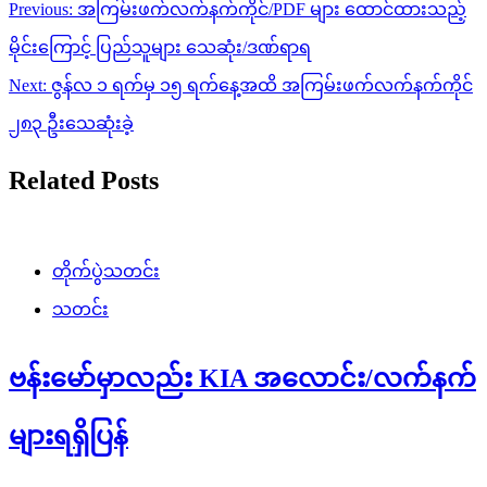
Post
Previous:
အကြမ်းဖက်လက်နက်ကိုင်/PDF များ ထောင်ထားသည့်
navigation
မိုင်းကြောင့် ပြည်သူများ သေဆုံး/ဒဏ်ရာရ
Next:
ဇွန်လ ၁ ရက်မှ ၁၅ ရက်နေ့အထိ အကြမ်းဖက်လက်နက်ကိုင်
၂၈၃ ဦးသေဆုံးခဲ့
Related Posts
တိုက်ပွဲသတင်း
သတင်း
ဗန်းမော်မှာလည်း KIA အလောင်း/လက်နက်
များရရှိပြန်