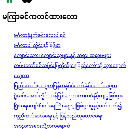
မကြာခင်ကတင်ထားသော
မင်္ဂလာနံနက်ခင်းလေးပါရှင်
မင်္ဂလာပါ ထိုင်းနှင့်မြန်မာ
ကျောင်းသား၊ ကျောင်းသူများနှင့် ဆရာ၊ ဆရာမများ
တပ်မတော်စစ်သမိုင်းပြတိုက်(နေပြည်တော်)သို့ သွားရောက်
လေ့လာ
ပြည်ထောင်စုသမ္မတမြန်မာနိုင်ငံတော် နိုင်ငံတော်သမ္မတ
ဦးမင်းအောင်လှိုင် ငဝန်မြစ်ရေကာတာတမံနိမ့်ကျမှုဖြစ်ပွား
ပြီး ရေကျော်စီးဝင်ရေကြီးရေလျှံဖြစ်ပွားမှုနှင့်ပတ်သက်၍
ကူညီကယ်ဆယ်ရေးနှင့် ပြန်လည်ထူထောင်ရေး
အစည်းအဝေးသို့တက်ရောက်