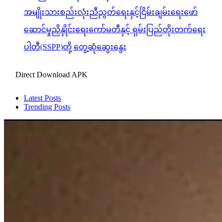
အမျိုးသားစည်းလုံးညီညွတ်ရေးနှင့်ငြိမ်းချမ်းရေးဖော်
ဆောင်မှုညှိနှိုင်းရေးကော်မတီနှင့် ရှမ်းပြည်တိုးတက်ရေး
ပါတီ(SSPP)တို့ တွေ့ဆုံဆွေးနွေး
Direct Download APK
Latest Posts
Trending Posts