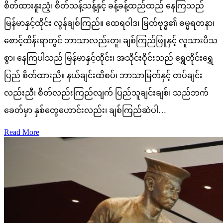
စိတ်ထားနူးညံ့၊ စိတ်သန့်သန့်နှင့် ခန့်ခန့်ထည်ထည် နေကြသည်
မြန်မာနှင့်ထိုင်း လွန်ချစ်ကြည်။ ထေရဝါဒ၊ မြတ်ဗုဒ္ဓ၏ ဓမ္မရတနာ၊
စောင့်ထိန်းရာတွင် ဘာသာလည်းတူ၊ ချစ်ကြည်ဖြူနှင့် လူသားပီသ
စွာ၊ နေကြပါသည် မြန်မာနှင့်ထိုင်း၊ အသိုင်းဝိုင်းသည် ရွှေတိုင်းရွှေ
ပြည် စိတ်ထားညီ။ နယ်ချင်းထိစပ်၊ ဘာသာမြတ်နှင့် တပ်ချင်း
လည်းညီ၊ စိတ်လည်းကြည်လျက် ပြည်သူချင်းချစ်၊ သည်ဘက်
ခေတ်မှာ နှစ်တွေဟောင်းလည်း၊ ချစ်ကြည်ဆဲပါ…
Read More