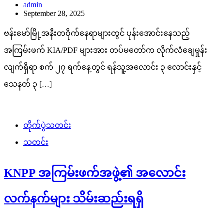
admin
September 28, 2025
ဗန်းမော်မြို့အနီးတဝိုက်နေရာများတွင် ပုန်းအောင်းနေသည့်
အကြမ်းဖက် KIA/PDF များအား တပ်မတော်က လိုက်လံချေမှုန်း
လျက်ရှိရာ စက် ၂၇ ရက်နေ့တွင် ရန်သူ့အလောင်း ၃ လောင်းနှင့်
သေနတ် ၃ […]
တိုက်ပွဲသတင်း
သတင်း
KNPP အကြမ်းဖက်အဖွဲ့၏ အလောင်း
လက်နက်များ သိမ်းဆည်းရရှိ