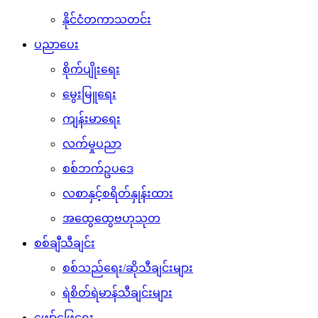
နိုင်ငံတကာသတင်း
ပညာပေး
စိုက်ပျိုးရေး
မွေးမြူရေး
ကျန်းမာရေး
လက်မှုပညာ
စစ်ဘက်ဥပဒေ
လစာနှင့်စရိတ်နှုန်းထား
အထွေထွေဗဟုသုတ
စစ်ချီသီချင်း
စစ်သည်ရေး/ဆိုသီချင်းများ
ရဲစိတ်ရဲမာန်သီချင်းများ
ဖျော်ဖြေရေး