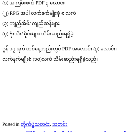
(၁) အကြမ်းဖက် PDF ၃ လောင်း
(၂) RPG အပါ လက်နက်မျိုးစုံ ၈ လက်
(၃) ကျည်အိမ်/ ကျည်ဆန်များ
(၄) ဗုံးသီး/ မိုင်းများ သိမ်းဆည်းရရှိခဲ့
ဇွန် ၁၇ ရက် တစ်နေ့တည်းတွင် PDF အလောင်း (၃) လောင်း၊
လက်နက်မျိုးစုံ (၁၀)လက် သိမ်းဆည်းရရှိခဲ့သည်။
Posted in
တိုက်ပွဲသတင်း
,
သတင်း