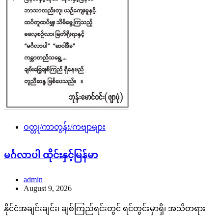
ဝတ္ထု/ကာတွန်း/ကဗျာများ
မင်္ဂလာပါ ထိုင်းနှင့်မြန်မာ
admin
August 9, 2026
နိုင်ငံအချင်းချင်း၊ ချစ်ကြည်ရင်းတွင် ရင်တွင်းမှာရှိ၊ အသိတရား