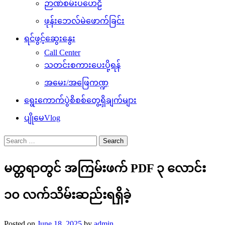
ဉာဏ်စမ်းပဟေဠိ
ဖုန်းဘေလ်မဲဖောက်ခြင်း
ရင်ဖွင့်ဆွေးနွေး
Call Center
သတင်းစကားပေးပို့ရန်
အမေး/အဖြေကဏ္ဍ
ရွေးကောက်ပွဲစိစစ်တွေ့ရှိချက်များ
ပျိုမေVlog
Search
for:
မတ္တရာတွင် အကြမ်းဖက် PDF ၃ လောင်း
၁၀ လက်သိမ်းဆည်းရရှိခဲ့
Posted on
June 18, 2025
by
admin