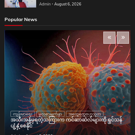
Admin
August 6, 2026
Popular News
ကျန်းမာရေး
မူလစာမျက်နှာ
အထွေထွေဗဟုသုတ
အသီးအနှံမှရတဲ့သကြားက ကင်ဆာဆဲလ်များကို ရှင်သန်
ပျံ့နှံ့စေနိုင်