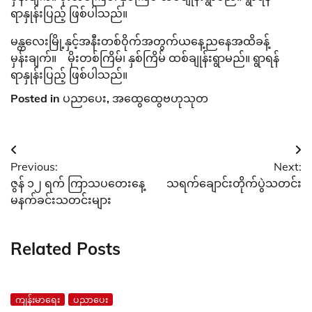
ရာနှုန်းပြည့် ဖြစ်ပါသည်။
မန္တလေးမြို့နှင့်အနီးတစ်ဝိုက်အတွက်ယနေ့ညနေအထိခန့်
မှန်းချက်။ မိုးတစ်ကြိမ်၊ နှစ်ကြိမ် ထစ်ချုန်းရွာမည်။ ရွာရန်
ရာနှုန်းပြည့် ဖြစ်ပါသည်။
Posted in
ပညာပေး
,
အထွေထွေဗဟုသုတ
Post
Previous:
Next:
navigation
ဇွန် ၁၂ ရက် ကြာသပတေးနေ့
သရက်ချောင်းတိုက်ပွဲသတင်း
မနက်ခင်းသတင်းများ
Related Posts
ကျန်းမာရေး
ပညာပေး