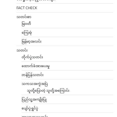
FACT CHECK
သတင်းစာ
မြဝတီ
ကြေးမုံ
မြန်မာ့အလင်း
သတင်း
တိုက်ပွဲသတင်း
ထောက်ခံအားပေးမှု
တန်ပြန်သတင်း
သကသအကွဲအပြဲ
သူတို့ပြောတဲ့ သူတို့အကြောင်း
ပြည်သူ့အကျိုးပြု
ပျော်ပွဲရွှင်ပွဲ