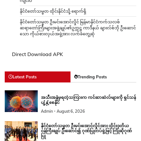
ကျင်းပ
နိုင်ငံတော်သမ္မတ ထိုင်းနိုင်ငံသို့ ရောက်ရှိ
နိုင်ငံတော်သမ္မတ ဦးမင်းအောင်လှိုင် မြန်မာနိုင်ငံကက်သလစ်
ဆရာတော်ကြီးများအဖွဲ့ချုပ်၏ဥက္ကဋ္ဌ ကာဒီနယ် ချားလ်စ်ဘို ဦးဆောင်
သော ကိုယ်စားလှယ်အဖွဲ့အား လက်ခံတွေ့ဆုံ
Direct Download APK
Latest Posts
Trending Posts
အသီးအနှံမှရတဲ့သကြားက ကင်ဆာဆဲလ်များကို ရှင်သန်
ပျံ့နှံ့စေနိုင်
Admin
August 6, 2026
နိုင်ငံတော်သမ္မတ ဦးမင်းအောင်လှိုင်အား ထိုင်းဒုတိယ
ဝန်ကြီးချုပ် ဦးဆောင်၍ ဂုဏ်ပြုတပ်ဖွဲ့ဖြင့် ကြိုဆိုဂုဏ်
ပြု