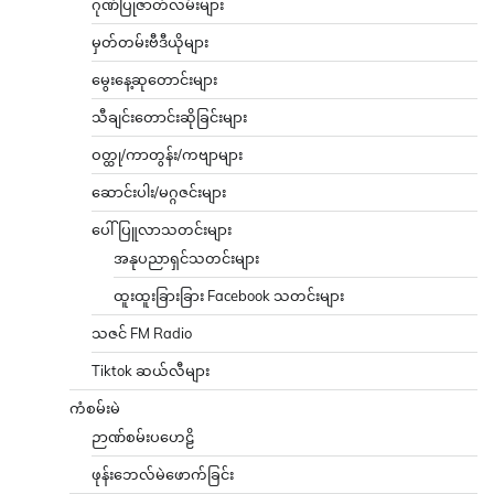
ဂုဏ်ပြုဇာတ်လမ်းများ
မှတ်တမ်းဗီဒီယိုများ
မွေးနေ့ဆုတောင်းများ
သီချင်းတောင်းဆိုခြင်းများ
ဝတ္ထု/ကာတွန်း/ကဗျာများ
ဆောင်းပါး/မဂ္ဂဇင်းများ
ပေါ်ပြူလာသတင်းများ
အနုပညာရှင်သတင်းများ
ထူးထူးခြားခြား Facebook သတင်းများ
သဇင် FM Radio
Tiktok ဆယ်လီများ
ကံစမ်းမဲ
ဉာဏ်စမ်းပဟေဠိ
ဖုန်းဘေလ်မဲဖောက်ခြင်း