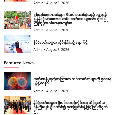
Admin
August 6, 2026
စစ်ဆင်ရေးတာဝန်များကိုထမ်းဆောင်ခဲ့သည့် ရှေ့တန်း
ပြန်နိုင်ငံ့သားကောင်း တပ်မတော်သားများအား ဂုဏ်ပြု
ကြိုဆိုပွဲအခမ်းအနားကျင်းပ
Admin
August 6, 2026
နိုင်ငံတော်သမ္မတ ထိုင်းနိုင်ငံသို့ ရောက်ရှိ
Admin
August 6, 2026
Featured News
အသီးအနှံမှရတဲ့သကြားက ကင်ဆာဆဲလ်များကို ရှင်သန်
ပျံ့နှံ့စေနိုင်
Admin
August 6, 2026
နိုင်ငံတော်သမ္မတ ဦးမင်းအောင်လှိုင်အား ထိုင်းဒုတိယ
ဝန်ကြီးချုပ် ဦးဆောင်၍ ဂုဏ်ပြုတပ်ဖွဲ့ဖြင့် ကြိုဆိုဂုဏ်
ပြု