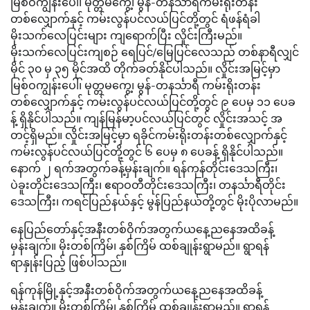
မြစ်ဝကျွန်းပေါ်၊ မုတ္တမကွေ့၊ မွန်-တနင်္သာရီကမ်းရိုးတန်း
တစ်လျှောက်နှင့် ကမ်းလွန်ပင်လယ်ပြင်တို့တွင် ရံဖန်ရံခါ
မိုးသက်လေပြင်းများ ကျရောက်ပြီး လှိုင်းကြီးမည်။
မိုးသက်လေပြင်းကျစဉ် ရေပြင်/မြေပြင်လေသည် တစ်နာရီလျှင်
မိုင် ၃၀ မှ ၃၅ မိုင်အထိ တိုက်ခတ်နိုင်ပါသည်။ လှိုင်းအမြင့်မှာ
မြစ်ဝကျွန်းပေါ်၊ မုတ္တမကွေ့၊ မွန်-တနင်္သာရီ ကမ်းရိုးတန်း
တစ်လျှောက်နှင့် ကမ်းလွန်ပင်လယ်ပြင်တို့တွင် ၉ ပေမှ ၁၁ ပေခ
န့် ရှိနိုင်ပါသည်။ ကျန်မြန်မာ့ပင်လယ်ပြင်တွင် လှိုင်းအသင့် အ
တင့်ရှိမည်။ လှိုင်းအမြင့်မှာ ရခိုင်ကမ်းရိုးတန်းတစ်လျှောက်နှင့်
ကမ်းလွန်ပင်လယ်ပြင်တို့တွင် ၆ ပေမှ ၈ ပေခန့် ရှိနိုင်ပါသည်။
နောက် ၂ ရက်အတွက်ခန့်မှန်းချက်။ ရန်ကုန်တိုင်းဒေသကြီး၊
ပဲခူးတိုင်းဒေသကြီး၊ ဧရာဝတီတိုင်းဒေသကြီး၊ တနင်္သာရီတိုင်း
ဒေသကြီး၊ ကရင်ပြည်နယ်နှင့် မွန်ပြည်နယ်တို့တွင် မိုးပိုလာမည်။
နေပြည်တော်နှင့်အနီးတစ်ဝိုက်အတွက်ယနေ့ညနေအထိခန့်
မှန်းချက်။ မိုးတစ်ကြိမ်၊ နှစ်ကြိမ် ထစ်ချုန်းရွာမည်။ ရွာရန်
ရာနှုန်းပြည့် ဖြစ်ပါသည်။
ရန်ကုန်မြို့နှင့်အနီးတစ်ဝိုက်အတွက်ယနေ့ညနေအထိခန့်
မှန်းချက်။ မိုးတစ်ကြိမ်၊ နှစ်ကြိမ် ထစ်ချုန်းရွာမည်။ ရွာရန်