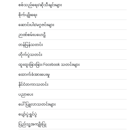
စစ်သည်ရေး/ဆိုသီချင်းများ
စိုက်ပျိုးရေး
ဆောင်းပါး/မဂ္ဂဇင်းများ
ဉာဏ်စမ်းပဟေဠိ
တန်ပြန်သတင်း
တိုက်ပွဲသတင်း
ထူးထူးခြားခြား Facebook သတင်းများ
ထောက်ခံအားပေးမှု
နိုင်ငံတကာသတင်း
ပညာပေး
ပေါ်ပြူလာသတင်းများ
ပျော်ပွဲရွှင်ပွဲ
ပြည်သူ့အကျိုးပြု