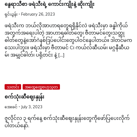
နွေရာသီစာ ဖရဲသီးရဲ့ ကောင်းကျိုးနဲ့ ဆိုးကျိုး
ရှင်ယွန်း
February 26, 2023
ဖရဲသီးက ဘယ်လိုအာဟာရတွေရရှိနိုင်လဲ ဖရဲသီးမှာ ခန္ဓါကိုယ်
အတွက်အရေးပါတဲ့ အာဟာရဓါတ်တွေ၊ ဗီတာမင်တွေ၊သတ္တု
ဓါတ်တွေနဲ့အော်ဂဲနစ်ဒြပ်ပေါင်းတွေပါဝင်နေပါတယ်။ ဒါတင်မက
သေးပါဘူး။ ဖရဲသီးမှာ ဗီတာမင် C၊ ကယ်လ်ဆီယမ်၊ မဂ္ဂနီဆီယ
မ်၊ အမျှင်ဓါတ်၊ ပရိုတင်း နဲ့ […]
သတင်း
အထွေထွေဗဟုသုတ
စက်သုံးဆီဈေးနှုန်း
အေးခင်
July 3, 2023
ဇူလိုင်လ ၃ ရက်နေ့ စက်သုံးဆီဈေးနှုန်းတွေကိုဖော်ပြပေးလိုက်
ပါတယ်နော်.