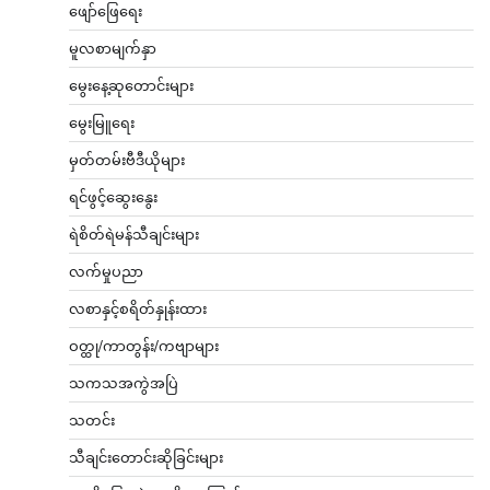
ဖျော်ဖြေရေး
မူလစာမျက်နှာ
မွေးနေ့ဆုတောင်းများ
မွေးမြူရေး
မှတ်တမ်းဗီဒီယိုများ
ရင်ဖွင့်ဆွေးနွေး
ရဲစိတ်ရဲမန်သီချင်းများ
လက်မှုပညာ
လစာနှင့်စရိတ်နှုန်းထား
ဝတ္ထု/ကာတွန်း/ကဗျာများ
သကသအကွဲအပြဲ
သတင်း
သီချင်းတောင်းဆိုခြင်းများ