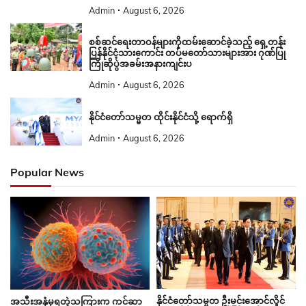
Admin
August 6, 2026
စစ်ဆင်ရေးတာဝန်များကိုထမ်းဆောင်ခဲ့သည့် ရှေ့တန်း
ပြန်နိုင်ငံ့သားကောင်း တပ်မတော်သားများအား ဂုဏ်ပြု
ကြိုဆိုပွဲအခမ်းအနားကျင်းပ
Admin
August 6, 2026
နိုင်ငံတော်သမ္မတ ထိုင်းနိုင်ငံသို့ ရောက်ရှိ
Admin
August 6, 2026
Popular News
နိုင်ငံတော်သမ္မတ ဦးမင်းအောင်လှိုင်
အသီးအနှံမှရတဲ့သကြားက ကင်ဆာ