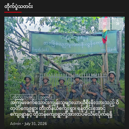
တိုက်ပွဲသတင်း
တိုက်ပွဲသတင်း
သတင်း
အကြမ်းဖက်သောင်းကျန်းသူများယာယီစိုးမိုးထားသည့် ဝိ
တုတ်ကျေးရွာ၊ တီးတိန်ယံကျေးရွာ၊ ရန်တိုင်းအောင်
ကျေးရွာနှင့် တွီဘန်ကျေးရွာတို့အားထပ်မံသိမ်းပိုက်ရရှိ
Admin
July 31, 2026