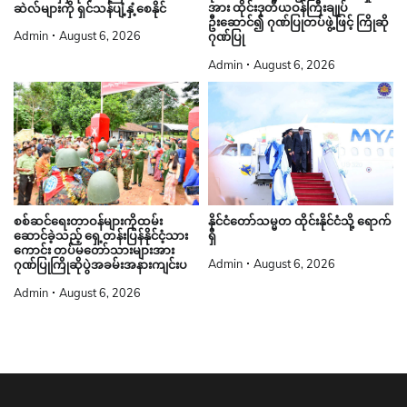
အား ထိုင်းဒုတိယဝန်ကြီးချုပ်
ဆဲလ်များကို ရှင်သန်ပျံ့နှံ့စေနိုင်
ဦးဆောင်၍ ဂုဏ်ပြုတပ်ဖွဲ့ဖြင့် ကြိုဆို
Admin
August 6, 2026
ဂုဏ်ပြု
Admin
August 6, 2026
စစ်ဆင်ရေးတာဝန်များကိုထမ်း
နိုင်ငံတော်သမ္မတ ထိုင်းနိုင်ငံသို့ ရောက်
ဆောင်ခဲ့သည့် ရှေ့တန်းပြန်နိုင်ငံ့သား
ရှိ
ကောင်း တပ်မတော်သားများအား
Admin
August 6, 2026
ဂုဏ်ပြုကြိုဆိုပွဲအခမ်းအနားကျင်းပ
Admin
August 6, 2026