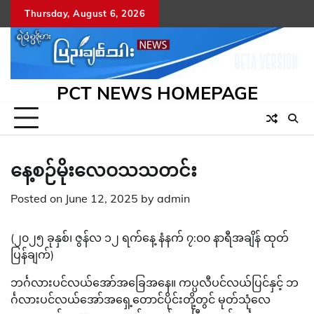
Skip
Thursday, August 6, 2026
to
content
PCT NEWS HOMEPAGE
နေ့စဉ်မိုးလေဝသသတင်း
Posted on
June 12, 2025
by
admin
(၂၀၂၅ ခုနှစ်၊ ဇွန်လ ၁၂ ရက်နေ့ နံနက် ၇:၀၀ နာရီအချိန် ထုတ်
ပြန်ချက်)
ဘင်္ဂလားပင်လယ်အော်အခြေအနေ။ ကပ္ပလီပင်လယ်ပြင်နှင့် ဘ
င်္ဂလားပင်လယ်အော်အရှေ့တောင်ပိုင်းတို့တွင် မုတ်သုံလေ