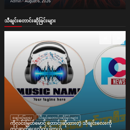
Admin
August 6, 2026
သီချင်းတောင်းဆိုခြင်းများ
ဖျော်ဖြေရေး
သီချင်းတောင်းဆိုခြင်းများ
ကိုလင်းမြတ်မောင် တောင်းဆိုထားတဲ့ သီချင်းလေးကို
တင်ဆက်ပေးလိုက်ပါတယ်