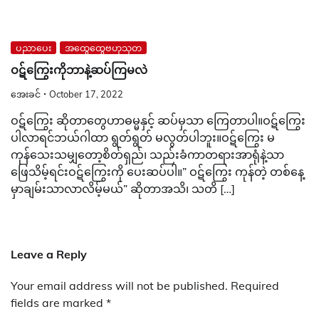
ပညာပေး
အထွေထွေဗဟုသုတ
ဝဋ်ကြွေးကိုဘာနဲ့ဆပ်ကြမလဲ
အေးခင်
October 17, 2022
ဝဋ်ကြွေး ဆိုတာတွေဟာဓမ္မနှင့် ဆပ်မှသာ ကြေတာပါ။ဝဋ်ကြွေး
ပါလာရင်ဘယ်ဂါထာ ရွတ်ရွတ် မလွတ်ပါဘူး။ဝဋ်ကြွေး မ
ကုန်သေးသမျှတော့စိတ်ရှည်၊ သည်းခံကာတရားအာရုံနဲ့သာ
ဖြေသိမ့်ရင်းဝဋ်ကြွေးကို ပေးဆပ်ပါ။” ဝဋ်ကြွေး ကုန်တဲ့ တစ်နေ့
မှာချမ်းသာလာလိမ့်မယ်” ဆိုတာအသိ၊ သတိ […]
Leave a Reply
Your email address will not be published.
Required
fields are marked
*