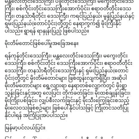
မန္တလေးတိုင်းဒေသကြီး၊ ပဲခူးတိုင်းဒေသကြီး၊ မကွေးတိုင်းဒေသ
ကြီး၊ စစ်ကိုင်းတိုင်းဒေသကြီးအောက်ပိုင်း၊ ဧရာဝတီတိုင်းဒေသ
ကြီး၊ တနင်္သာရီတိုင်း ဒေသကြီး၊ ကရင်ပြည်နယ်၊ မွန်ပြည်နယ်နှင့်
ရှမ်းပြည်နယ်(တောင်ပိုင်း)တို့တွင် နေရာကွက်၍ မိုးကြီးနိုင်
ပါသည်။ ရွာရန် ရာနှုန်းပြည့် ဖြစ်ပါသည်။
မိုးတိမ်တောင်ဖြစ်ပေါ်မှုအခြေအနေ။
ရန်ကုန်တိုင်းဒေသကြီး၊ မန္တလေးတိုင်းဒေသကြီး၊ မကွေးတိုင်း
ဒေသကြီး၊ စစ်ကိုင်းတိုင်း ဒေသကြီးအောက်ပိုင်း၊ ဧရာဝတီတိုင်း
ဒေသကြီး၊ တနင်္သာရီတိုင်းဒေသကြီးနှင့် ရှမ်းပြည်နယ်(တောင်
ပိုင်း)တို့တွင် မိုးတိမ်တောင်များ ဖြစ်ထွန်းလျက်ရှိပြီး၊ အဆိုပါ
မိုးတိမ်တောင်များ ရွေ့လျားရာ နေရာတစ်လျှောက်တွင် မိုးရွာ
သွန်းခြင်းနှင့်အတူ လေပြင်း တိုက်ခတ်ခြင်း၊ မိုးထစ်ချုန်းခြင်း၊
မိုးကြိုးပစ်ခြင်း၊ လျှပ်စီးလက်ခြင်းနှင့် မိုးသီးကြွေခြင်းစသည့်
မိုးလေဝသဖြစ်စဉ်များ ဖြစ်ပေါ်နိုင်ပါသဖြင့် ကြိုတင်သတိပြု
နိုင်ပါရန် အကြံပြုအပ်ပါသည်။
မြန်မာ့ပင်လယ်ပြင်။