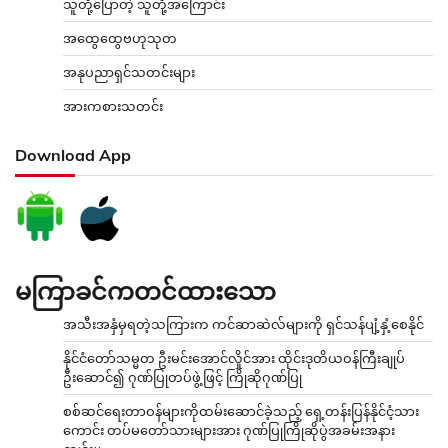
သူတို့ပြောတဲ့ သူတို့အကြောင်း
အထွေထွေဗဟုသုတ
အနုပညာရှင်သတင်းများ
အားကစားသတင်း
Download App
မကြာခင်ကတင်ထားသော
အသီးအနှံမှရတဲ့သကြားက ကင်ဆာဆဲလ်များကို ရှင်သန်ပျံ့နှံ့စေနိုင်
နိုင်ငံတော်သမ္မတ ဦးမင်းအောင်လှိုင်အား ထိုင်းဒုတိယဝန်ကြီးချုပ်
ဦးဆောင်၍ ဂုဏ်ပြုတပ်ဖွဲ့ဖြင့် ကြိုဆိုဂုဏ်ပြု
စစ်ဆင်ရေးတာဝန်များကိုထမ်းဆောင်ခဲ့သည့် ရှေ့တန်းပြန်နိုင်ငံ့သား
ကောင်း တပ်မတော်သားများအား ဂုဏ်ပြုကြိုဆိုပွဲအခမ်းအနား