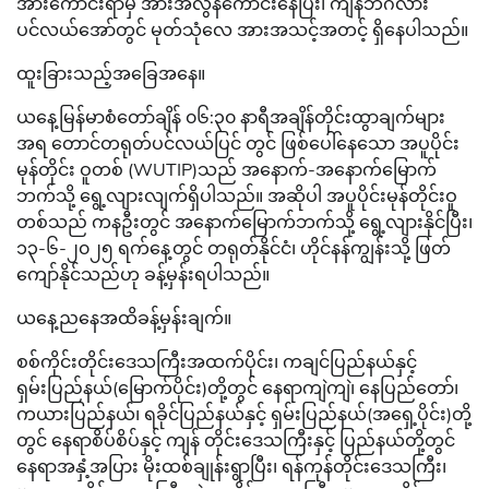
အားကောင်းရာမှ အားအလွန်ကောင်းနေပြီး၊ ကျန်ဘင်္ဂလား
ပင်လယ်အော်တွင် မုတ်သုံလေ အားအသင့်အတင့် ရှိနေပါသည်။
ထူးခြားသည့်အခြေအနေ။
ယနေ့မြန်မာစံတော်ချိန် ၀၆:၃၀ နာရီအချိန်တိုင်းထွာချက်များ
အရ တောင်တရုတ်ပင်လယ်ပြင် တွင် ဖြစ်ပေါ်နေသော အပူပိုင်း
မုန်တိုင်း ဝူတစ် (WUTIP)သည် အနောက်-အနောက်မြောက်
ဘက်သို့ ရွေ့လျားလျက်ရှိပါသည်။ အဆိုပါ အပူပိုင်းမုန်တိုင်းဝူ
တစ်သည် ကနဦးတွင် အနောက်မြောက်ဘက်သို့ ရွေ့လျားနိုင်ပြီး၊
၁၃-၆-၂၀၂၅ ရက်နေ့တွင် တရုတ်နိုင်ငံ၊ ဟိုင်နန်ကျွန်းသို့ ဖြတ်
ကျော်နိုင်သည်ဟု ခန့်မှန်းရပါသည်။
ယနေ့ညနေအထိခန့်မှန်းချက်။
စစ်ကိုင်းတိုင်းဒေသကြီးအထက်ပိုင်း၊ ကချင်ပြည်နယ်နှင့်
ရှမ်းပြည်နယ်(မြောက်ပိုင်း)တို့တွင် နေရာကျဲကျဲ၊ နေပြည်တော်၊
ကယားပြည်နယ်၊ ရခိုင်ပြည်နယ်နှင့် ရှမ်းပြည်နယ်(အရှေ့ပိုင်း)တို့
တွင် နေရာစိပ်စိပ်နှင့် ကျန် တိုင်းဒေသကြီးနှင့် ပြည်နယ်တို့တွင်
နေရာအနှံ့အပြား မိုးထစ်ချုန်းရွာပြီး၊ ရန်ကုန်တိုင်းဒေသကြီး၊