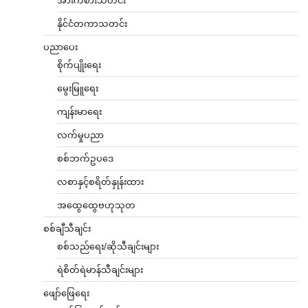
အားကစားသတင်း
နိုင်ငံတကာသတင်း
ပညာပေး
စိုက်ပျိုးရေး
မွေးမြူရေး
ကျန်းမာရေး
လက်မှုပညာ
စစ်ဘက်ဥပဒေ
လစာနှင့်စရိတ်နှုန်းထား
အထွေထွေဗဟုသုတ
စစ်ချီသီချင်း
စစ်သည်ရေး/ဆိုသီချင်းများ
ရဲစိတ်ရဲမာန်သီချင်းများ
ဖျော်ဖြေရေး