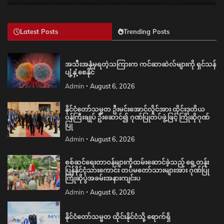
Latest Posts
Trending Posts
အသီးအနှံမှရတဲ့သကြားက ကင်ဆာဆဲလ်များကို ရှင်သန်
ပျံ့နှံ့စေနိုင်
Admin
August 6, 2026
နိုင်ငံတော်သမ္မတ ဦးမင်းအောင်လှိုင်အား ထိုင်းဒုတိယ
ဝန်ကြီးချုပ် ဦးဆောင်၍ ဂုဏ်ပြုတပ်ဖွဲ့ဖြင့် ကြိုဆိုဂုဏ်
ပြု
Admin
August 6, 2026
စစ်ဆင်ရေးတာဝန်များကိုထမ်းဆောင်ခဲ့သည့် ရှေ့တန်း
ပြန်နိုင်ငံ့သားကောင်း တပ်မတော်သားများအား ဂုဏ်ပြု
ကြိုဆိုပွဲအခမ်းအနားကျင်းပ
Admin
August 6, 2026
နိုင်ငံတော်သမ္မတ ထိုင်းနိုင်ငံသို့ ရောက်ရှိ