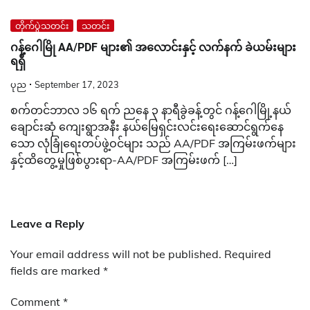
တိုက်ပွဲသတင်း
သတင်း
ဂန့်ဂေါမြို AA/PDF များ၏ အလောင်းနှင့် လက်နက် ခဲယမ်းများ
ရရှိ
ပုည
September 17, 2023
စက်တင်ဘာလ ၁၆ ရက် ညနေ ၃ နာရီခွဲခန့်တွင် ဂန့်ဂေါမြို့နယ်
ချောင်းဆုံ ကျေးရွာအနီး နယ်မြေရှင်းလင်းရေးဆောင်ရွက်နေ
သော လုံခြုံရေးတပ်ဖွဲ့ဝင်များ သည် AA/PDF အကြမ်းဖက်များ
နှင့်ထိတွေ့မှုဖြစ်ပွားရာ-AA/PDF အကြမ်းဖက် […]
Leave a Reply
Your email address will not be published.
Required
fields are marked
*
Comment
*