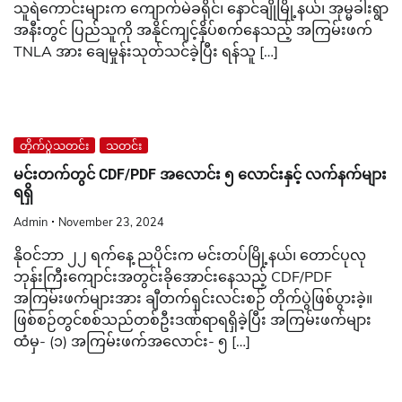
သူရဲကောင်းများက ကျောက်မဲခရိုင်၊ နောင်ချိုမြို့နယ်၊ အုမ္မခါးရွာ
အနီးတွင် ပြည်သူကို အနိုင်ကျင့်နှိပ်စက်နေသည့် အကြမ်းဖက်
TNLA အား ချေမှုန်းသုတ်သင်ခဲ့ပြီး ရန်သူ […]
တိုက်ပွဲသတင်း
သတင်း
မင်းတက်တွင် CDF/PDF အလောင်း ၅ လောင်းနှင့် လက်နက်များ
ရရှိ
Admin
November 23, 2024
နိုဝင်ဘာ ၂၂ ရက်နေ့ ညပိုင်းက မင်းတပ်မြို့နယ်၊ တောင်ပုလု
ဘုန်းကြီးကျောင်းအတွင်းခိုအောင်းနေသည့် CDF/PDF
အကြမ်းဖက်များအား ချီတက်ရှင်းလင်းစဉ် တိုက်ပွဲဖြစ်ပွားခဲ့။
ဖြစ်စဉ်တွင်စစ်သည်တစ်ဦးဒဏ်ရာရရှိခဲ့ပြီး အကြမ်းဖက်များ
ထံမှ- (၁) အကြမ်းဖက်အလောင်း- ၅ […]