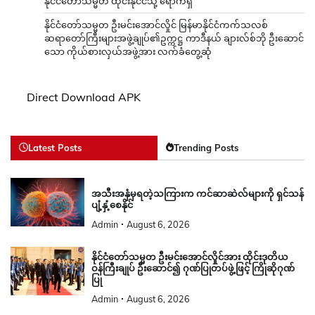
နိုင်ငံတော်သမ္မတ ထိုင်းနိုင်ငံသို့ ရောက်ရှိ
နိုင်ငံတော်သမ္မတ ဦးမင်းအောင်လှိုင် မြန်မာနိုင်ငံကက်သလစ်
ဆရာတော်ကြီးများအဖွဲ့ချုပ်၏ဥက္ကဋ္ဌ ကာဒီနယ် ချားလ်စ်ဘို ဦးဆောင်
သော ကိုယ်စားလှယ်အဖွဲ့အား လက်ခံတွေ့ဆုံ
Direct Download APK
Latest Posts
Trending Posts
အသီးအနှံမှရတဲ့သကြားက ကင်ဆာဆဲလ်များကို ရှင်သန်
ပျံ့နှံ့စေနိုင်
Admin
August 6, 2026
နိုင်ငံတော်သမ္မတ ဦးမင်းအောင်လှိုင်အား ထိုင်းဒုတိယ
ဝန်ကြီးချုပ် ဦးဆောင်၍ ဂုဏ်ပြုတပ်ဖွဲ့ဖြင့် ကြိုဆိုဂုဏ်
ပြု
Admin
August 6, 2026