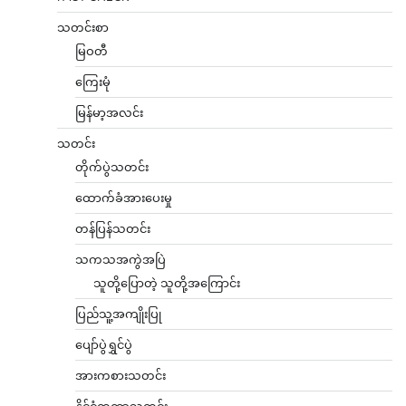
သတင်းစာ
မြဝတီ
ကြေးမုံ
မြန်မာ့အလင်း
သတင်း
တိုက်ပွဲသတင်း
ထောက်ခံအားပေးမှု
တန်ပြန်သတင်း
သကသအကွဲအပြဲ
သူတို့ပြောတဲ့ သူတို့အကြောင်း
ပြည်သူ့အကျိုးပြု
ပျော်ပွဲရွှင်ပွဲ
အားကစားသတင်း