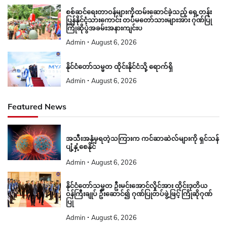
စစ်ဆင်ရေးတာဝန်များကိုထမ်းဆောင်ခဲ့သည့် ရှေ့တန်း
ပြန်နိုင်ငံ့သားကောင်း တပ်မတော်သားများအား ဂုဏ်ပြု
ကြိုဆိုပွဲအခမ်းအနားကျင်းပ
Admin
August 6, 2026
နိုင်ငံတော်သမ္မတ ထိုင်းနိုင်ငံသို့ ရောက်ရှိ
Admin
August 6, 2026
Featured News
အသီးအနှံမှရတဲ့သကြားက ကင်ဆာဆဲလ်များကို ရှင်သန်
ပျံ့နှံ့စေနိုင်
Admin
August 6, 2026
နိုင်ငံတော်သမ္မတ ဦးမင်းအောင်လှိုင်အား ထိုင်းဒုတိယ
ဝန်ကြီးချုပ် ဦးဆောင်၍ ဂုဏ်ပြုတပ်ဖွဲ့ဖြင့် ကြိုဆိုဂုဏ်
ပြု
Admin
August 6, 2026