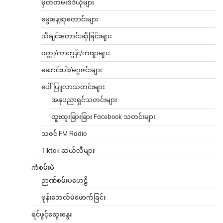
မှတ်တမ်းဗီဒီယိုများ
မွေးနေ့ဆုတောင်းများ
သီချင်းတောင်းဆိုခြင်းများ
ဝတ္ထု/ကာတွန်း/ကဗျာများ
ဆောင်းပါး/မဂ္ဂဇင်းများ
ပေါ်ပြူလာသတင်းများ
အနုပညာရှင်သတင်းများ
ထူးထူးခြားခြား Facebook သတင်းများ
သဇင် FM Radio
Tiktok ဆယ်လီများ
ကံစမ်းမဲ
ဉာဏ်စမ်းပဟေဠိ
ဖုန်းဘေလ်မဲဖောက်ခြင်း
ရင်ဖွင့်ဆွေးနွေး