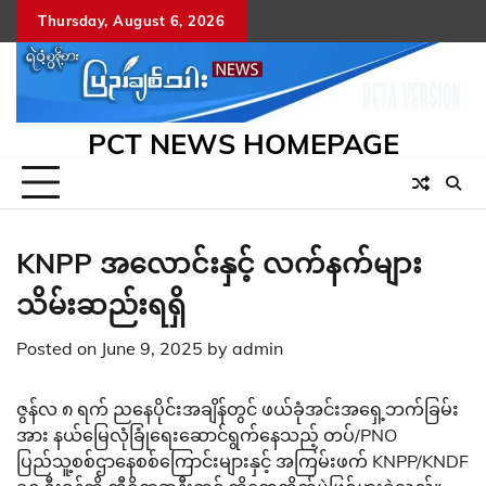
Skip
Thursday, August 6, 2026
to
content
PCT NEWS HOMEPAGE
KNPP အလောင်းနှင့် လက်နက်များ
သိမ်းဆည်းရရှိ
Posted on
June 9, 2025
by
admin
ဇွန်လ ၈ ရက် ညနေပိုင်းအချိန်တွင် ဖယ်ခုံအင်းအရှေ့ဘက်ခြမ်း
အား နယ်မြေလုံခြုံရေးဆောင်ရွက်နေသည့် တပ်/PNO
ပြည်သူ့စစ်ဌာနေစစ်ကြောင်းများနှင့် အကြမ်းဖက် KNPP/KNDF