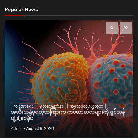
Popular News
ကျန်းမာရေး
မူလစာမျက်နှာ
အထွေထွေဗဟုသုတ
အသီးအနှံမှရတဲ့သကြားက ကင်ဆာဆဲလ်များကို ရှင်သန်
ပျံ့နှံ့စေနိုင်
Admin
August 6, 2026