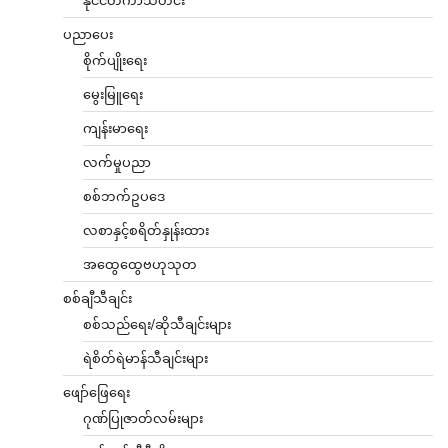
နိုင်ငံတကာသတင်း
ပညာပေး
စိုက်ပျိုးရေး
မွေးမြူရေး
ကျန်းမာရေး
လက်မှုပညာ
စစ်ဘက်ဥပဒေ
လစာနှင့်စရိတ်နှုန်းထား
အထွေထွေဗဟုသုတ
စစ်ချီသီချင်း
စစ်သည်ရေး/ဆိုသီချင်းများ
ရဲစိတ်ရဲမာန်သီချင်းများ
ဖျော်ဖြေရေး
ဂုဏ်ပြုဇာတ်လမ်းများ