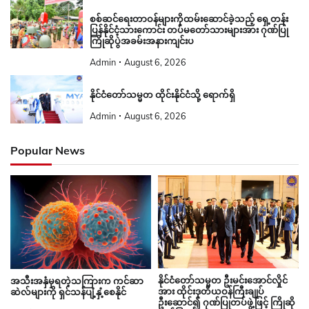
စစ်ဆင်ရေးတာဝန်များကိုထမ်းဆောင်ခဲ့သည့် ရှေ့တန်း
ပြန်နိုင်ငံ့သားကောင်း တပ်မတော်သားများအား ဂုဏ်ပြု
ကြိုဆိုပွဲအခမ်းအနားကျင်းပ
Admin
August 6, 2026
နိုင်ငံတော်သမ္မတ ထိုင်းနိုင်ငံသို့ ရောက်ရှိ
Admin
August 6, 2026
Popular News
နိုင်ငံတော်သမ္မတ ဦးမင်းအောင်လှိုင်
အသီးအနှံမှရတဲ့သကြားက ကင်ဆာ
အား ထိုင်းဒုတိယဝန်ကြီးချုပ်
ဆဲလ်များကို ရှင်သန်ပျံ့နှံ့စေနိုင်
ဦးဆောင်၍ ဂုဏ်ပြုတပ်ဖွဲ့ဖြင့် ကြိုဆို