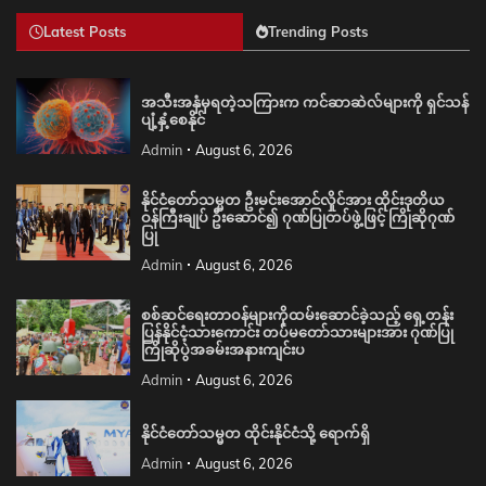
Latest Posts
Trending Posts
အသီးအနှံမှရတဲ့သကြားက ကင်ဆာဆဲလ်များကို ရှင်သန်
ပျံ့နှံ့စေနိုင်
Admin
August 6, 2026
နိုင်ငံတော်သမ္မတ ဦးမင်းအောင်လှိုင်အား ထိုင်းဒုတိယ
ဝန်ကြီးချုပ် ဦးဆောင်၍ ဂုဏ်ပြုတပ်ဖွဲ့ဖြင့် ကြိုဆိုဂုဏ်
ပြု
Admin
August 6, 2026
စစ်ဆင်ရေးတာဝန်များကိုထမ်းဆောင်ခဲ့သည့် ရှေ့တန်း
ပြန်နိုင်ငံ့သားကောင်း တပ်မတော်သားများအား ဂုဏ်ပြု
ကြိုဆိုပွဲအခမ်းအနားကျင်းပ
Admin
August 6, 2026
နိုင်ငံတော်သမ္မတ ထိုင်းနိုင်ငံသို့ ရောက်ရှိ
Admin
August 6, 2026