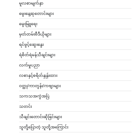
မူလစာမျက်နှာ
မွေးနေ့ဆုတောင်းများ
မွေးမြူရေး
မှတ်တမ်းဗီဒီယိုများ
ရင်ဖွင့်ဆွေးနွေး
ရဲစိတ်ရဲမန်သီချင်းများ
လက်မှုပညာ
လစာနှင့်စရိတ်နှုန်းထား
ဝတ္ထု/ကာတွန်း/ကဗျာများ
သကသအကွဲအပြဲ
သတင်း
သီချင်းတောင်းဆိုခြင်းများ
သူတို့ပြောတဲ့ သူတို့အကြောင်း