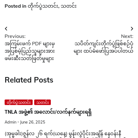
Posted in
တိုက်ပွဲသတင်း
,
သတင်း
Post
Previous:
Next:
navigation
အကြမ်းဖက် PDF များမှ
သပိတ်ကျင်းတိုက်ပွဲဖြစ်စဉ်ပုံ
အပြစ်မဲ့ပြည်သူများအား
များ ထပ်မံဖော်ပြအပ်ပါတယ်
ဖမ်းဆီးသတ်ဖြတ်မှုများ
Related Posts
တိုက်ပွဲသတင်း
သတင်း
TNLA အဖွဲ့၏ အလောင်း/လက်နက်များရရှိ
Admin
June 26, 2025
(အုမ္မခါး)ဇွန်လ ၂၆ ရက်(ယနေ့) မွန်းလွဲပိုင်းအချိန် နေဝန်းနီ