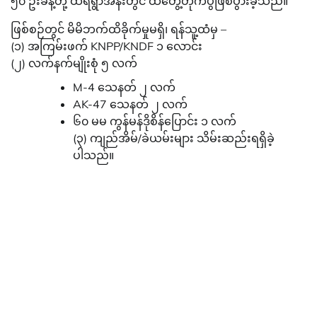
၅၀ ဦးခန့်တို့ ထီရိရွာအနီးတွင် ထိတွေ့တိုက်ပွဲဖြစ်ပွားခဲ့သည်။
ဖြစ်စဉ်တွင် မိမိဘက်ထိခိုက်မှုမရှိ၊ ရန်သူ့ထံမှ –
(၁) အကြမ်းဖက် KNPP/KNDF ၁ လောင်း
(၂) လက်နက်မျိုးစုံ ၅ လက်
M-4 သေနတ် ၂ လက်
AK-47 သေနတ် ၂ လက်
၆၀ မမ ကွန်မန်ဒိုစိန်ပြောင်း ၁ လက်
(၃) ကျည်အိမ်/ခဲယမ်းများ သိမ်းဆည်းရရှိခဲ့
ပါသည်။