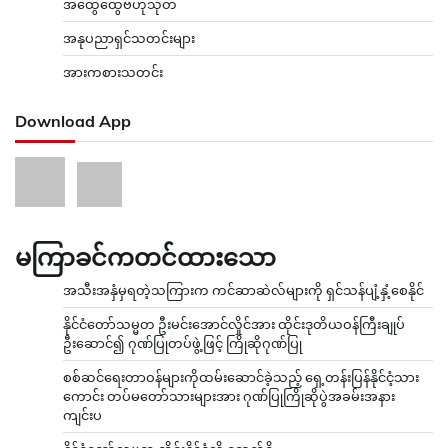
အထွေထွေဗဟုသုတ
အနုပညာရှင်သတင်းများ
အားကစားသတင်း
Download App
မကြာခင်ကတင်ထားသော
အသီးအနှံမှရတဲ့သကြားက ကင်ဆာဆဲလ်များကို ရှင်သန်ပျံ့နှံ့စေနိုင်
နိုင်ငံတော်သမ္မတ ဦးမင်းအောင်လှိုင်အား ထိုင်းဒုတိယဝန်ကြီးချုပ်
ဦးဆောင်၍ ဂုဏ်ပြုတပ်ဖွဲ့ဖြင့် ကြိုဆိုဂုဏ်ပြု
စစ်ဆင်ရေးတာဝန်များကိုထမ်းဆောင်ခဲ့သည့် ရှေ့တန်းပြန်နိုင်ငံ့သား
ကောင်း တပ်မတော်သားများအား ဂုဏ်ပြုကြိုဆိုပွဲအခမ်းအနား
ကျင်းပ