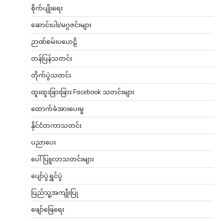
စိုက်ပျိုးရေး
ဆောင်းပါး/မဂ္ဂဇင်းများ
ဉာဏ်စမ်းပဟေဠိ
တန်ပြန်သတင်း
တိုက်ပွဲသတင်း
ထူးထူးခြားခြား Facebook သတင်းများ
ထောက်ခံအားပေးမှု
နိုင်ငံတကာသတင်း
ပညာပေး
ပေါ်ပြူလာသတင်းများ
ပျော်ပွဲရွှင်ပွဲ
ပြည်သူ့အကျိုးပြု
ဖျော်ဖြေရေး