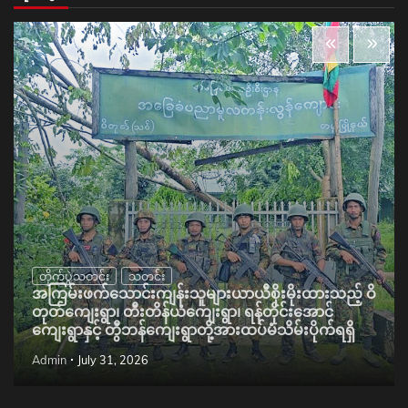
တိုက်ပွဲသတင်း
သတင်း
အကြမ်းဖက်သောင်းကျန်းသူများယာယီစိုးမိုးထားသည့် ဝိ
တုတ်ကျေးရွာ၊ တီးတိန်ယံကျေးရွာ၊ ရန်တိုင်းအောင်
ကျေးရွာနှင့် တွီဘန်ကျေးရွာတို့အားထပ်မံသိမ်းပိုက်ရရှိ
Admin
July 31, 2026