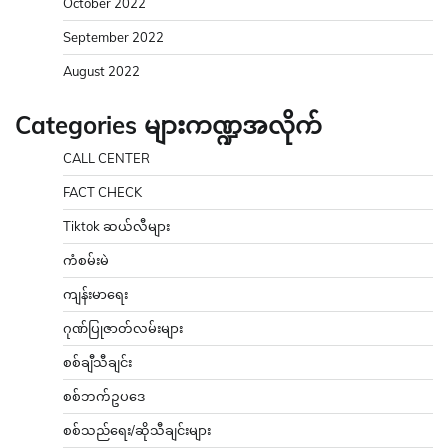
October 2022
September 2022
August 2022
Categories များကဏ္ဍအလိုက်
CALL CENTER
FACT CHECK
Tiktok ဆယ်လီများ
ကံစမ်းမဲ
ကျန်းမာရေး
ဂုဏ်ပြုဇာတ်လမ်းများ
စစ်ချီသီချင်း
စစ်ဘက်ဥပဒေ
စစ်သည်ရေး/ဆိုသီချင်းများ