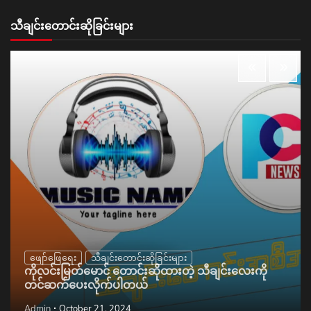
သီချင်းတောင်းဆိုခြင်းများ
ဖျော်ဖြေရေး
သီချင်းတောင်းဆိုခြင်းများ
ကိုလင်းမြတ်မောင် တောင်းဆိုထားတဲ့ သီချင်းလေးကို
တင်ဆက်ပေးလိုက်ပါတယ်
Admin
October 21, 2024