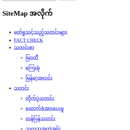
SiteMap အလိုက်
ဖတ်ရှုသင့်သည့်သတင်းများ
FACT CHECK
သတင်းစာ
မြဝတီ
ကြေးမုံ
မြန်မာ့အလင်း
သတင်း
တိုက်ပွဲသတင်း
ထောက်ခံအားပေးမှု
တန်ပြန်သတင်း
သကသအကွဲအပြဲ