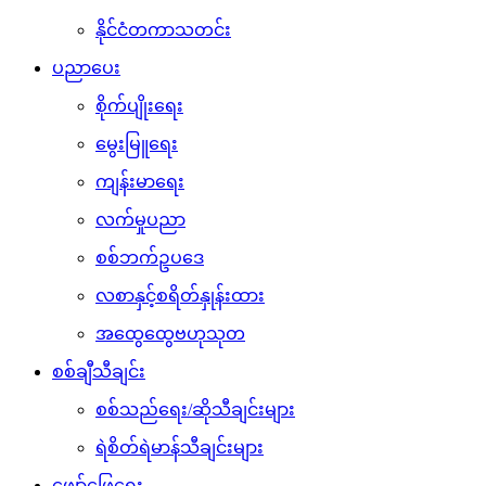
နိုင်ငံတကာသတင်း
ပညာပေး
စိုက်ပျိုးရေး
မွေးမြူရေး
ကျန်းမာရေး
လက်မှုပညာ
စစ်ဘက်ဥပဒေ
လစာနှင့်စရိတ်နှုန်းထား
အထွေထွေဗဟုသုတ
စစ်ချီသီချင်း
စစ်သည်ရေး/ဆိုသီချင်းများ
ရဲစိတ်ရဲမာန်သီချင်းများ
ဖျော်ဖြေရေး