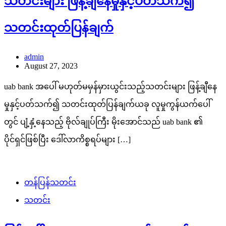
သတင်းများ ဖြန့်ချီနေမှုနှင့်ပတ်သက်၍
သတင်းထုတ်ပြန်ချက်
admin
August 27, 2023
uab bank အပေါ် မဟုတ်မမှန်မှားယွင်းသည့်သတင်းများ ဖြန့်ချီနေ
မှုနှင့်ပတ်သက်၍ သတင်းထုတ်ပြန်ချက်ယခု လူမှုကွန်ယက်ပေါ်
တွင် ပျံ့နှံ့နေသည့် ဗိုလ်ချုပ်ကြီး မိုးအောင်သည် uab bank ၏
ပိုင်ရှင်ဖြစ်ပြီး ဒေါ်လာကိစ္စရပ်များ […]
တန်ပြန်သတင်း
သတင်း