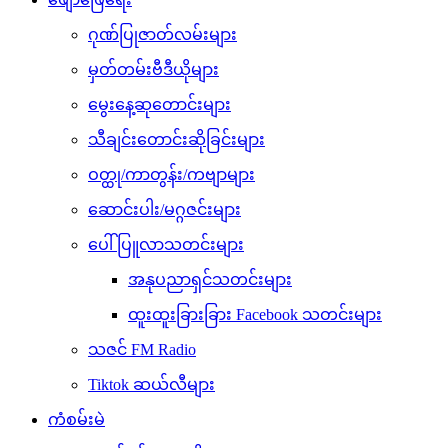
ဂုဏ်ပြုဇာတ်လမ်းများ
မှတ်တမ်းဗီဒီယိုများ
မွေးနေ့ဆုတောင်းများ
သီချင်းတောင်းဆိုခြင်းများ
ဝတ္ထု/ကာတွန်း/ကဗျာများ
ဆောင်းပါး/မဂ္ဂဇင်းများ
ပေါ်ပြူလာသတင်းများ
အနုပညာရှင်သတင်းများ
ထူးထူးခြားခြား Facebook သတင်းများ
သဇင် FM Radio
Tiktok ဆယ်လီများ
ကံစမ်းမဲ