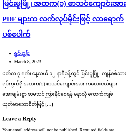
မြင်းမူမြို့၊ အထက(၁) စာသင်ကျောင်းအား
PDF များက လက်လုပ်မိုင်းဖြင့် လာရောက်
ပစ်ပေါက်
ရှင်ယွန်း
March 8, 2023
မတ်လ ၇ ရက်၊ နေ့လယ် ၁၂ နာရီခန့်တွင် မြင်းမူမြို့၊ ကျန်စစ်သား
ရပ်ကွက်ရှိ အထက(၁) စာသင်ကျောင်းအား ကလေးငယ်များ
အေးချမ်းစွာ စာမသင်ကြားနိုင်စေရန် မနာလို ကောက်ကျစ်
ယုတ်မာသောစိတ်ဖြင့် […]
Leave a Reply
Your email address will not be published.
Required fields are