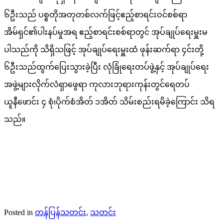
၆ဦးသည် ပစ္စတိုအတုတစ်လက်ဖြင့်ဧည့်စာရင်းဝင်စစ်ရာ
အိမ်ရှင်၏ပါးနပ်မှုအရ ဧည့်စာရင်းစစ်ရာတွင် အုပ်ချုပ်ရေးမှူးမ
ပါသည်ကို သိရှိသဖြင့် အုပ်ချုပ်ရေးမှူးထံ ဖုန်းဆက်ရာ ၄င်းတို့
၆ဦးသည်ထွက်ပြေးသွားခဲ့ပြီး လုံခြုံရေးတပ်ဖွဲ့နှင့် အုပ်ချုပ်ရေး
အဖွဲ့များလိုက်လံရှာဖွေရာ ကုလားဘုရားကုန်းတွင်ရေတပ်
ယူနီဖောင်း ၄ စုံ၊ပိုက်စံအိတ် ၁အိတ် သိမ်းစည်းရမိခဲ့ကြောင်း သိရ
သည်။
Posted in
တန်ပြန်သတင်း
,
သတင်း