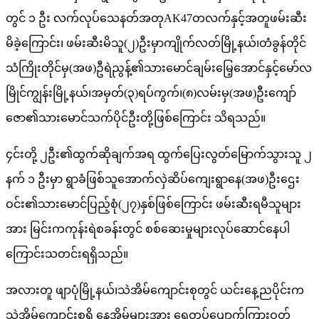
တွင် ၁ ဦး လက်လုပ်သေနတ်အတုAK47တလက်နှင့်အတူဖမ်းဆီး
မိခဲ့ကြောင်း၊ ဖမ်းဆီးမိသူ(၂)ဦးမှာကျိုက်လတ်မြို့နယ်၊တံခွန်တိုင်
သံကြိုးတိုင်မှ(အဖ)ဦရဲညွန့်၏သားမောင်ချမ်းမြေ့အောင်နှင့်မော်လ
မြိုင်ကျွန်းမြို့နယ်၊အမှတ်(၃)ရပ်ကွက်၊(၈)လမ်းမှ(အဖ)ဦးကျော်
ဇော၏သားမောင်သက်ပိုင်ဦးတို့ဖြစ်ကြောင်း သိရသည်။
၄င်းတို့ ၂ဦး၏ထွက်ဆိုချက်အရ ထွက်ပြေးလွတ်မြောက်သွားသူ ၂
နက် ၁ ဦးမှာ ရွာခံဖြစ်သူအောက်လှဲဆိပ်ကျေးရွာနေ(အဖ)ဦးဌေး
ဝင်း၏သားမောင်ပြည့်စုံ(၂၇)နှစ်ဖြစ်ကြောင်း ဖမ်းဆီးရမီသူများ
အား မြင်းကကုန်းရဲစခန်းတွင် စစ်ဆေးမှုများလုပ်ဆောင်နေပါ
ကြောင်းသတင်းရရှိသည်။
အလားတူ ဖျာပုံမြို့နယ်၊သဲအိမ်ကျောင်းစုတွင် ယင်းနေ့ညပိုင်းက
သဲအိမ်ကျောင်းစုရှိ နေအိမ်များအား ရေတပ်ပျောက်ကြားဝတ်