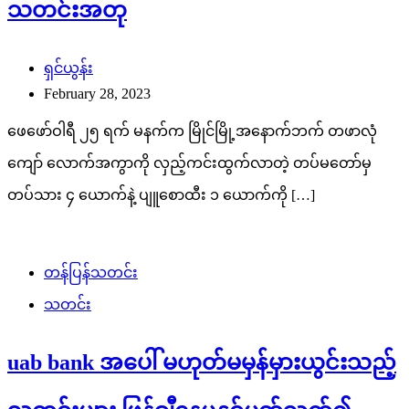
သတင်းအတု
ရှင်ယွန်း
February 28, 2023
ဖေဖော်ဝါရီ ၂၅ ရက် မနက်က မြိုင်မြို့အနောက်ဘက် တဖာလုံ
ကျော် လောက်အကွာကို လှည့်ကင်းထွက်လာတဲ့ တပ်မတော်မှ
တပ်သား ၄ ယောက်နဲ့ ပျူစောထီး ၁ ယောက်ကို […]
တန်ပြန်သတင်း
သတင်း
uab bank အပေါ် မဟုတ်မမှန်မှားယွင်းသည့်