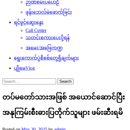
ဉာဏ်စမ်းပဟေဠိ
ဖုန်းဘေလ်မဲဖောက်ခြင်း
ရင်ဖွင့်ဆွေးနွေး
Call Center
သတင်းစကားပေးပို့ရန်
အမေး/အဖြေကဏ္ဍ
ရွေးကောက်ပွဲစိစစ်တွေ့ရှိချက်များ
ပျိုမေVlog
Search
for:
တပ်မတော်သားအဖြစ် အယောင်ဆောင်ပြီး
အနုကြမ်းစီးဓားပြတိုက်သူများ ဖမ်းဆီးရမိ
Posted on
May 30, 2025
by
admin