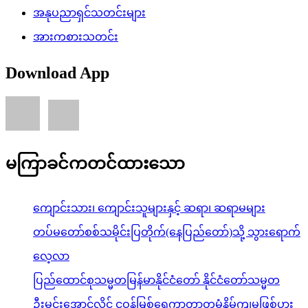
အနုပညာရှင်သတင်းများ
အားကစားသတင်း
Download App
မကြာခင်ကတင်ထားသော
ကျောင်းသား၊ ကျောင်းသူများနှင့် ဆရာ၊ ဆရာမများ
တပ်မတော်စစ်သမိုင်းပြတိုက်(နေပြည်တော်)သို့ သွားရောက်
လေ့လာ
ပြည်ထောင်စုသမ္မတမြန်မာနိုင်ငံတော် နိုင်ငံတော်သမ္မတ
ဦးမင်းအောင်လှိုင် ငဝန်မြစ်ရေကာတာတမံနိမ့်ကျမှုဖြစ်ပွား