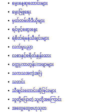
မွေးနေ့ဆုတောင်းများ
မွေးမြူရေး
မှတ်တမ်းဗီဒီယိုများ
ရင်ဖွင့်ဆွေးနွေး
ရဲစိတ်ရဲမန်သီချင်းများ
လက်မှုပညာ
လစာနှင့်စရိတ်နှုန်းထား
ဝတ္ထု/ကာတွန်း/ကဗျာများ
သကသအကွဲအပြဲ
သတင်း
သီချင်းတောင်းဆိုခြင်းများ
သူတို့ပြောတဲ့ သူတို့အကြောင်း
အထွေထွေဗဟုသုတ