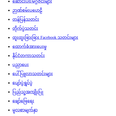
ဆောင်းပါး/မဂ္ဂဇင်းများ
ဉာဏ်စမ်းပဟေဠိ
တန်ပြန်သတင်း
တိုက်ပွဲသတင်း
ထူးထူးခြားခြား Facebook သတင်းများ
ထောက်ခံအားပေးမှု
နိုင်ငံတကာသတင်း
ပညာပေး
ပေါ်ပြူလာသတင်းများ
ပျော်ပွဲရွှင်ပွဲ
ပြည်သူ့အကျိုးပြု
ဖျော်ဖြေရေး
မူလစာမျက်နှာ