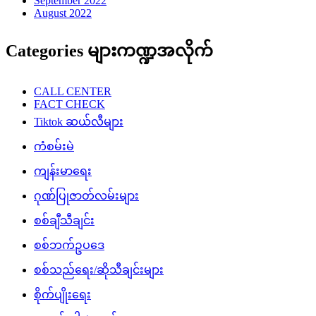
September 2022
August 2022
Categories များကဏ္ဍအလိုက်
CALL CENTER
FACT CHECK
Tiktok ဆယ်လီများ
ကံစမ်းမဲ
ကျန်းမာရေး
ဂုဏ်ပြုဇာတ်လမ်းများ
စစ်ချီသီချင်း
စစ်ဘက်ဥပဒေ
စစ်သည်ရေး/ဆိုသီချင်းများ
စိုက်ပျိုးရေး