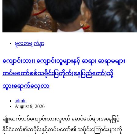
မူလစာမျက်နှာ
ကျောင်းသား၊ ကျောင်းသူများနှင့် ဆရာ၊ ဆရာမများ
တပ်မတော်စစ်သမိုင်းပြတိုက်(နေပြည်တော်)သို့
သွားရောက်လေ့လာ
admin
August 9, 2026
မျိုးဆက်သစ်ကျောင်းသားလူငယ် မောင်မယ်များအနေဖြင့်
နိုင်ငံတော်၏သမိုင်းနှင့်တပ်မတော်၏ သမိုင်းကြောင်းများကို