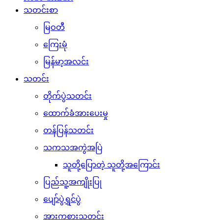
သတင်းစာ
မြဝတီ
ကြေးမုံ
မြန်မာ့အလင်း
သတင်း
တိုက်ပွဲသတင်း
ထောက်ခံအားပေးမှု
တန်ပြန်သတင်း
သကသအကွဲအပြဲ
သူတို့ပြောတဲ့ သူတို့အကြောင်း
ပြည်သူ့အကျိုးပြု
ပျော်ပွဲရွှင်ပွဲ
အားကစားသတင်း