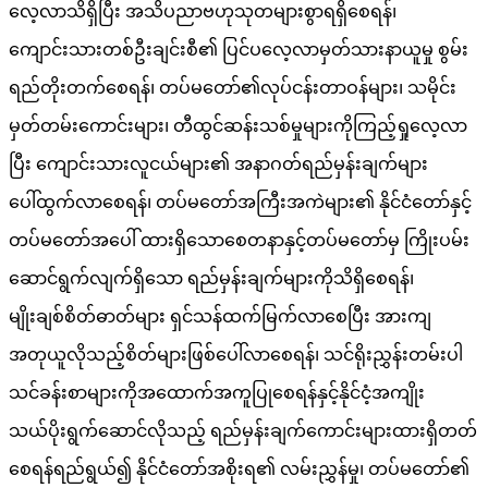
လေ့လာသိရှိပြီး အသိပညာဗဟုသုတများစွာရရှိစေရန်၊
ကျောင်းသားတစ်ဦးချင်းစီ၏ ပြင်ပလေ့လာမှတ်သားနာယူမှု စွမ်း
ရည်တိုးတက်စေရန်၊ တပ်မတော်၏လုပ်ငန်းတာဝန်များ၊ သမိုင်း
မှတ်တမ်းကောင်းများ၊ တီထွင်ဆန်းသစ်မှုများကိုကြည့်ရှုလေ့လာ
ပြီး ကျောင်းသားလူငယ်များ၏ အနာဂတ်ရည်မှန်းချက်များ
ပေါ်ထွက်လာစေရန်၊ တပ်မတော်အကြီးအကဲများ၏ နိုင်ငံတော်နှင့်
တပ်မတော်အပေါ် ထားရှိသောစေတနာနှင့်တပ်မတော်မှ ကြိုးပမ်း
ဆောင်ရွက်လျက်ရှိသော ရည်မှန်းချက်များကိုသိရှိစေရန်၊
မျိုးချစ်စိတ်ဓာတ်များ ရှင်သန်ထက်မြက်လာစေပြီး အားကျ
အတုယူလိုသည့်စိတ်များဖြစ်ပေါ်လာစေရန်၊ သင်ရိုးညွှန်းတမ်းပါ
သင်ခန်းစာများကိုအထောက်အကူပြုစေရန်နှင့်နိုင်ငံ့အကျိုး
သယ်ပိုးရွက်ဆောင်လိုသည့် ရည်မှန်းချက်ကောင်းများထားရှိတတ်
စေရန်ရည်ရွယ်၍ နိုင်ငံတော်အစိုးရ၏ လမ်းညွှန်မှု၊ တပ်မတော်၏