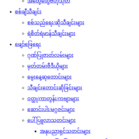
အထွေထွေဗဟုသုတ
စစ်ချီသီချင်း
စစ်သည်ရေး/ဆိုသီချင်းများ
ရဲစိတ်ရဲမာန်သီချင်းများ
ဖျော်ဖြေရေး
ဂုဏ်ပြုဇာတ်လမ်းများ
မှတ်တမ်းဗီဒီယိုများ
မွေးနေ့ဆုတောင်းများ
သီချင်းတောင်းဆိုခြင်းများ
ဝတ္ထု/ကာတွန်း/ကဗျာများ
ဆောင်းပါး/မဂ္ဂဇင်းများ
ပေါ်ပြူလာသတင်းများ
အနုပညာရှင်သတင်းများ