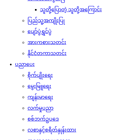
သူတို့ပြောတဲ့ သူတို့အကြောင်း
ပြည်သူ့အကျိုးပြု
ပျော်ပွဲရွှင်ပွဲ
အားကစားသတင်း
နိုင်ငံတကာသတင်း
ပညာပေး
စိုက်ပျိုးရေး
မွေးမြူရေး
ကျန်းမာရေး
လက်မှုပညာ
စစ်ဘက်ဥပဒေ
လစာနှင့်စရိတ်နှုန်းထား