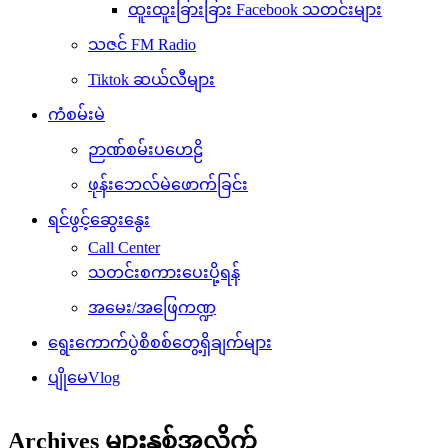
ထူးထူးခြားခြား Facebook သတင်းများ
သဇင် FM Radio
Tiktok ဆယ်လီများ
ကံစမ်းမဲ
ဉာဏ်စမ်းပဟေဠိ
ဖုန်းဘေလ်မဲဖောက်ခြင်း
ရင်ဖွင့်ဆွေးနွေး
Call Center
သတင်းစကားပေးပို့ရန်
အမေး/အဖြေကဏ္ဍ
ရွေးကောက်ပွဲစိစစ်တွေ့ရှိချက်များ
ပျိုမေVlog
Archives များနှစ်အလိုက်