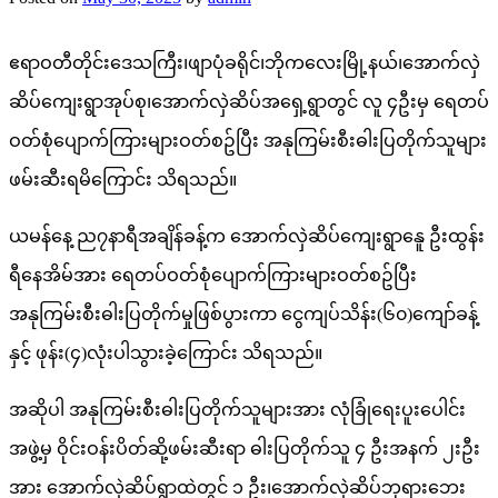
ဧရာဝတီတိုင်းဒေသကြီး၊ဖျာပုံခရိုင်၊ဘိုကလေးမြို့နယ်၊အောက်လှဲ
ဆိပ်ကျေးရွာအုပ်စု၊အောက်လှဲဆိပ်အရှေ့ရွာတွင် လူ ၄ဦးမှ ရေတပ်
ဝတ်စုံပျောက်ကြားများဝတ်စဥ်ပြီး အနုကြမ်းစီးဓါးပြတိုက်သူများ
ဖမ်းဆီးရမိကြောင်း သိရသည်။
ယမန်နေ့ ည၇နာရီအချိန်ခန့်က အောက်လှဲဆိပ်ကျေးရွာနေူ ဦးထွန်း
ရီနေအိမ်အား ရေတပ်ဝတ်စုံပျောက်ကြားများဝတ်စဥ်ပြီး
အနုကြမ်းစီးဓါးပြတိုက်မှုဖြစ်ပွားကာ ငွေကျပ်သိန်း(၆၀)ကျော်ခန့်
နှင့် ဖုန်း(၄)လုံးပါသွားခဲ့ကြောင်း သိရသည်။
အဆိုပါ အနုကြမ်းစီးဓါးပြတိုက်သူများအား လုံခြုံရေးပူးပေါင်း
အဖွဲ့မှ ဝိုင်းဝန်းပိတ်ဆို့ဖမ်းဆီးရာ ဓါးပြတိုက်သူ ၄ ဦးအနက် ၂းဦး
အား အောက်လှဲဆိပ်ရွာထဲတွင် ၁ ဦး၊အောက်လှဲဆိပ်ဘုရားဘေး