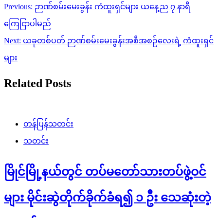
Post
Previous:
ဉာဏ်စမ်းမေးခွန်း ကံထူးရှင်များ ယနေ့ည ၇ နာရီ
navigation
ကြေငြာပါမည်
Next:
ယခုတစ်ပတ် ဉာဏ်စမ်းမေးခွန်းအစီအစဉ်လေးရဲ့ ကံထူးရှင်
များ
Related Posts
တန်ပြန်သတင်း
သတင်း
မြိုင်မြို့နယ်တွင် တပ်မတော်သားတပ်ဖွဲ့ဝင်
များ မိုင်းဆွဲတိုက်ခိုက်ခံရ၍ ၁ ဦး သေဆုံးတဲ့