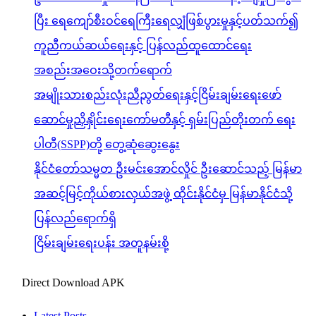
ပြီး ရေကျော်စီးဝင်ရေကြီးရေလျှံဖြစ်ပွားမှုနှင့်ပတ်သက်၍
ကူညီကယ်ဆယ်ရေးနှင့် ပြန်လည်ထူထောင်ရေး
အစည်းအဝေးသို့တက်ရောက်
အမျိုးသားစည်းလုံးညီညွတ်ရေးနှင့်ငြိမ်းချမ်းရေးဖော်
ဆောင်မှုညှိနှိုင်းရေးကော်မတီနှင့် ရှမ်းပြည်တိုးတက် ရေး
ပါတီ(SSPP)တို့ တွေ့ဆုံဆွေးနွေး
နိုင်ငံတော်သမ္မတ ဦးမင်းအောင်လှိုင် ဦးဆောင်သည့် မြန်မာ
အဆင့်မြင့်ကိုယ်စားလှယ်အဖွဲ့ ထိုင်းနိုင်ငံမှ မြန်မာနိုင်ငံသို့
ပြန်လည်ရောက်ရှိ
ငြိမ်းချမ်းရေးပန်း အတူနမ်းစို့
Direct Download APK
Latest Posts