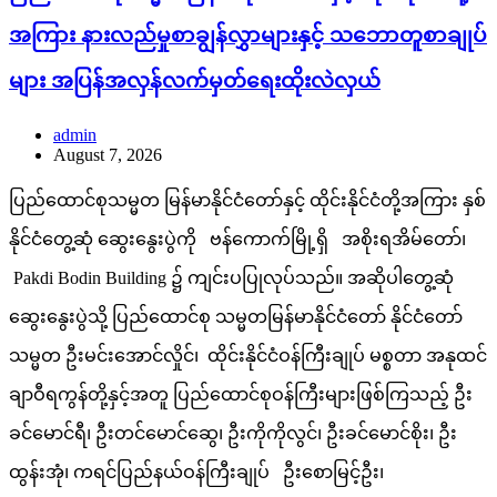
အကြား နားလည်မှုစာချွန်လွှာများနှင့် သဘောတူစာချုပ်
များ အပြန်အလှန်လက်မှတ်ရေးထိုးလဲလှယ်
admin
August 7, 2026
ပြည်ထောင်စုသမ္မတ မြန်မာနိုင်ငံတော်နှင့် ထိုင်းနိုင်ငံတို့အကြား နှစ်
နိုင်ငံတွေ့ဆုံ ဆွေးနွေးပွဲကို ဗန်ကောက်မြို့ရှိ အစိုးရအိမ်တော်၊
Pakdi Bodin Building ၌ ကျင်းပပြုလုပ်သည်။ အဆိုပါတွေ့ဆုံ
ဆွေးနွေးပွဲသို့ ပြည်ထောင်စု သမ္မတမြန်မာနိုင်ငံတော် နိုင်ငံတော်
သမ္မတ ဦးမင်းအောင်လှိုင်၊ ထိုင်းနိုင်ငံဝန်ကြီးချုပ် မစ္စတာ အနုထင်
ချာဝီရကွန်တို့နှင့်အတူ ပြည်ထောင်စုဝန်ကြီးများဖြစ်ကြသည့် ဦး
ခင်မောင်ရီ၊ ဦးတင်မောင်ဆွေ၊ ဦးကိုကိုလွင်၊ ဦးခင်မောင်စိုး၊ ဦး
ထွန်းအုံ၊ ကရင်ပြည်နယ်ဝန်ကြီးချုပ် ဦးစောမြင့်ဦး၊