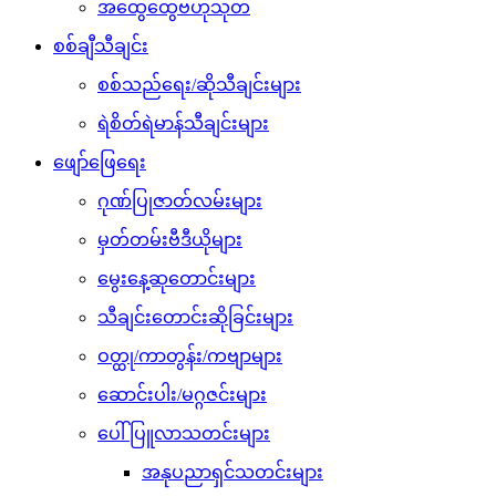
အထွေထွေဗဟုသုတ
စစ်ချီသီချင်း
စစ်သည်ရေး/ဆိုသီချင်းများ
ရဲစိတ်ရဲမာန်သီချင်းများ
ဖျော်ဖြေရေး
ဂုဏ်ပြုဇာတ်လမ်းများ
မှတ်တမ်းဗီဒီယိုများ
မွေးနေ့ဆုတောင်းများ
သီချင်းတောင်းဆိုခြင်းများ
ဝတ္ထု/ကာတွန်း/ကဗျာများ
ဆောင်းပါး/မဂ္ဂဇင်းများ
ပေါ်ပြူလာသတင်းများ
အနုပညာရှင်သတင်းများ