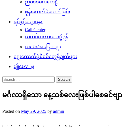
ဉာဏ်စမ်းပဟေဠိ
ဖုန်းဘေလ်မဲဖောက်ခြင်း
ရင်ဖွင့်ဆွေးနွေး
Call Center
သတင်းစကားပေးပို့ရန်
အမေး/အဖြေကဏ္ဍ
ရွေးကောက်ပွဲစိစစ်တွေ့ရှိချက်များ
ပျိုမေVlog
Search
for:
မင်္ဂလာရှိသော နေ့သစ်လေးဖြစ်ပါစေခင်ဗျာ
Posted on
May 29, 2025
by
admin