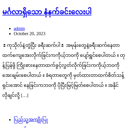
မင်္ဂလာရှိသော နံနက်ခင်းလေးပါ
admin
October 20, 2023
🌷ကုသိုလ်နဲ့တွဲပြီး ခရီးဆက်ပါ🌷 အမုန်းတွေနဲ့ခရီးဆက်နေတာ
ထက်ကျေအေးလိုက်ခြင်းကကိုယ့်ဘ၀ကို ပျော်ရွှင်စေပါတယ် ။ တု
န့်ပြန်ဖို့ ကြိုးစားနေတာထက်ခွင့်လွှတ်လိုက်ခြင်းကကိုယ့်ဘ၀ကို
အေးချမ်းစေပါတယ် ။ ခံရတာတွေကို မှတ်ထားတာထက်စိတ်သန့်
ရှင်းအောင် နေခြင်းကဘ၀ကို ပိုပြီးမြင့်မြတ်စေပါတယ် ။ အနိုင်
လိုချင်လို့ […]
ပြည်သူ့အကျိုးပြု