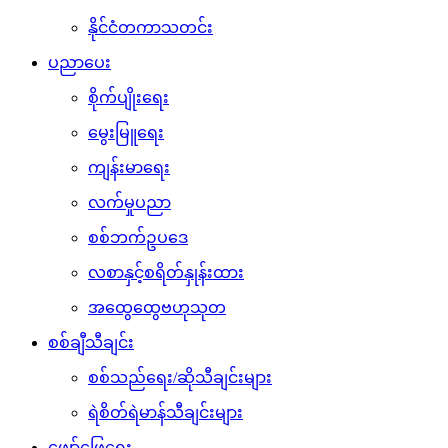
နိုင်ငံတကာသတင်း
ပညာပေး
စိုက်ပျိုးရေး
မွေးမြူရေး
ကျန်းမာရေး
လက်မှုပညာ
စစ်ဘက်ဥပဒေ
လစာနှင့်စရိတ်နှုန်းထား
အထွေထွေဗဟုသုတ
စစ်ချီသီချင်း
စစ်သည်ရေး/ဆိုသီချင်းများ
ရဲစိတ်ရဲမာန်သီချင်းများ
ဖျော်ဖြေရေး