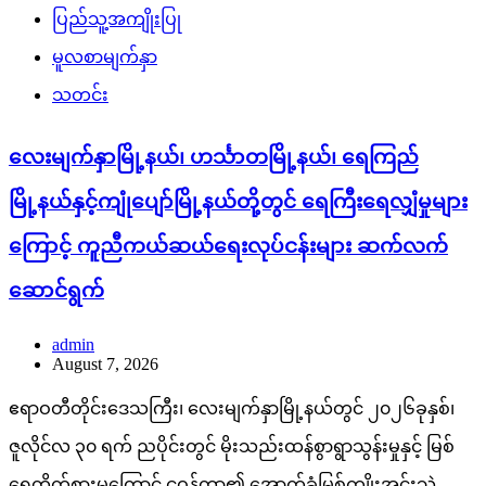
ပြည်သူ့အကျိုးပြု
မူလစာမျက်နှာ
သတင်း
လေးမျက်နှာမြို့နယ်၊ ဟင်္သာတမြို့နယ်၊ ရေကြည်
မြို့နယ်နှင့်ကျုံပျော်မြို့နယ်တို့တွင် ရေကြီးရေလျှံမှုများ
ကြောင့် ကူညီကယ်ဆယ်ရေးလုပ်ငန်းများ ဆက်လက်
ဆောင်ရွက်
admin
August 7, 2026
ဧရာဝတီတိုင်းဒေသကြီး၊ လေးမျက်နှာမြို့နယ်တွင် ၂၀၂၆ခုနှစ်၊
ဇူလိုင်လ ၃၀ ရက် ညပိုင်းတွင် မိုးသည်းထန်စွာရွာသွန်းမှုနှင့် မြစ်
ရေတိုက်စားမှုကြောင့် ငဝန်တာ၏ အောက်ခံမြစ်ကျိုးအင်းသဲ