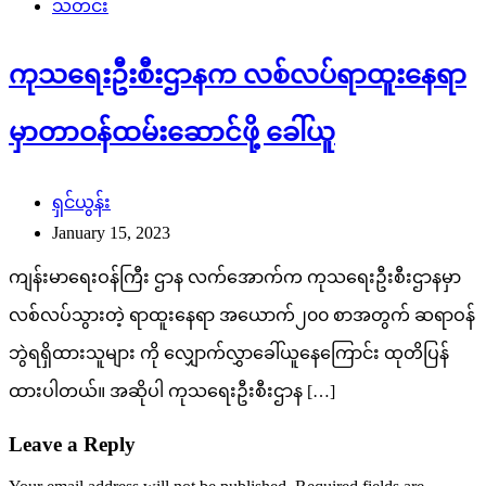
သတင်း
ကုသရေးဦးစီးဌာနက လစ်လပ်ရာထူး‌နေရာ
မှာတာဝန်ထမ်းဆောင်ဖို့ ခေါ်ယူ
ရှင်ယွန်း
January 15, 2023
ကျန်းမာရေးဝန်ကြီး ဌာန လက်အောက်က ကုသရေးဦးစီးဌာနမှာ
လစ်လပ်သွားတဲ့ ရာထူးနေရာ အယောက်၂၀၀ စာအတွက် ဆရာဝန်
ဘွဲရရှိထားသူများ ကို လျှောက်လွှာခေါ်ယူနေကြောင်း ထုတိပြန်
ထားပါတယ်။ အဆိုပါ ကုသရေးဦးစီးဌာန […]
Leave a Reply