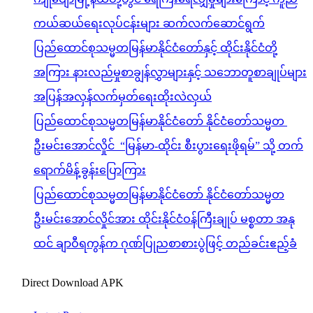
ကယ်ဆယ်ရေးလုပ်ငန်းများ ဆက်လက်ဆောင်ရွက်
ပြည်ထောင်စုသမ္မတမြန်မာနိုင်ငံတော်နှင့် ထိုင်းနိုင်ငံတို့
အကြား နားလည်မှုစာချွန်လွှာများနှင့် သဘောတူစာချုပ်များ
အပြန်အလှန်လက်မှတ်ရေးထိုးလဲလှယ်
ပြည်ထောင်စုသမ္မတမြန်မာနိုင်ငံတော် နိုင်ငံတော်သမ္မတ
ဦးမင်းအောင်လှိုင် “မြန်မာ-ထိုင်း စီးပွားရေးဖိုရမ်” သို့ တက်
ရောက်မိန့်ခွန်းပြောကြား
ပြည်ထောင်စုသမ္မတမြန်မာနိုင်ငံတော် နိုင်ငံတော်သမ္မတ
ဦးမင်းအောင်လှိုင်အား ထိုင်းနိုင်ငံဝန်ကြီးချုပ် မစ္စတာ အနု
ထင် ချာဝီရကွန်က ဂုဏ်ပြုညစာစားပွဲဖြင့် တည်ခင်းဧည့်ခံ
Direct Download APK