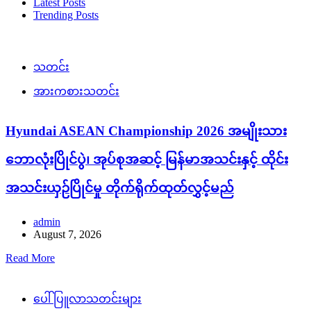
Latest Posts
Trending Posts
သတင်း
အားကစားသတင်း
Hyundai ASEAN Championship 2026 အမျိုးသား
ဘောလုံးပြိုင်ပွဲ၊ အုပ်စုအဆင့် မြန်မာအသင်းနှင့် ထိုင်း
အသင်းယှဉ်ပြိုင်မှု တိုက်ရိုက်ထုတ်လွှင့်မည်
admin
August 7, 2026
Read More
ပေါ်ပြူလာသတင်းများ