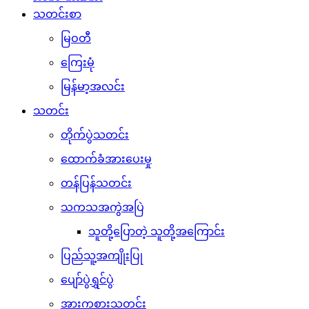
သတင်းစာ
မြဝတီ
ကြေးမုံ
မြန်မာ့အလင်း
သတင်း
တိုက်ပွဲသတင်း
ထောက်ခံအားပေးမှု
တန်ပြန်သတင်း
သကသအကွဲအပြဲ
သူတို့ပြောတဲ့ သူတို့အကြောင်း
ပြည်သူ့အကျိုးပြု
ပျော်ပွဲရွှင်ပွဲ
အားကစားသတင်း