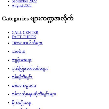
September 2022
August 2022
Categories များကဏ္ဍအလိုက်
CALL CENTER
FACT CHECK
Tiktok ဆယ်လီများ
ကံစမ်းမဲ
ကျန်းမာရေး
ဂုဏ်ပြုဇာတ်လမ်းများ
စစ်ချီသီချင်း
စစ်ဘက်ဥပဒေ
စစ်သည်ရေး/ဆိုသီချင်းများ
စိုက်ပျိုးရေး