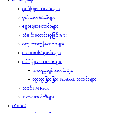
ဂုဏ်ပြုဇာတ်လမ်းများ
မှတ်တမ်းဗီဒီယိုများ
မွေးနေ့ဆုတောင်းများ
သီချင်းတောင်းဆိုခြင်းများ
ဝတ္ထု/ကာတွန်း/ကဗျာများ
ဆောင်းပါး/မဂ္ဂဇင်းများ
ပေါ်ပြူလာသတင်းများ
အနုပညာရှင်သတင်းများ
ထူးထူးခြားခြား Facebook သတင်းများ
သဇင် FM Radio
Tiktok ဆယ်လီများ
ကံစမ်းမဲ