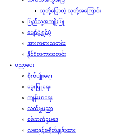
သူတို့ပြောတဲ့ သူတို့အကြောင်း
ပြည်သူ့အကျိုးပြု
ပျော်ပွဲရွှင်ပွဲ
အားကစားသတင်း
နိုင်ငံတကာသတင်း
ပညာပေး
စိုက်ပျိုးရေး
မွေးမြူရေး
ကျန်းမာရေး
လက်မှုပညာ
စစ်ဘက်ဥပဒေ
လစာနှင့်စရိတ်နှုန်းထား