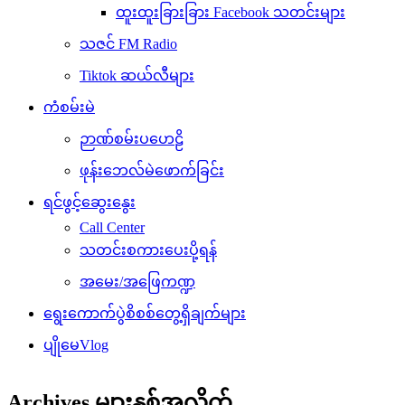
ထူးထူးခြားခြား Facebook သတင်းများ
သဇင် FM Radio
Tiktok ဆယ်လီများ
ကံစမ်းမဲ
ဉာဏ်စမ်းပဟေဠိ
ဖုန်းဘေလ်မဲဖောက်ခြင်း
ရင်ဖွင့်ဆွေးနွေး
Call Center
သတင်းစကားပေးပို့ရန်
အမေး/အဖြေကဏ္ဍ
ရွေးကောက်ပွဲစိစစ်တွေ့ရှိချက်များ
ပျိုမေVlog
Archives များနှစ်အလိုက်