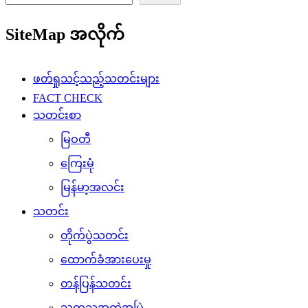
SiteMap အလိုက်
ဖတ်ရှုသင့်သည့်သတင်းများ
FACT CHECK
သတင်းစာ
မြဝတီ
ကြေးမုံ
မြန်မာ့အလင်း
သတင်း
တိုက်ပွဲသတင်း
ထောက်ခံအားပေးမှု
တန်ပြန်သတင်း
သကသအကွဲအပြဲ