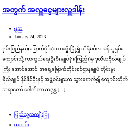
အတွက် အလှူငွေများလှူဒါန်း
ပုည
January 24, 2023
ရှမ်းပြည်နယ်(မြောက်ပိုင်း)၊ လားရှိုးမြို့ရှိ သီရိမင်္ဂလာမန်ဆူရှမ်း
ကျောင်းသို့ ကာကွယ်ရေးဦးစီးချုပ်ရုံး(ကြည်း)မှ ဒုတိယဗိုလ်ချုပ်
ကြီး အောင်အောင်၊ အရှေ့မြောက်တိုင်းစစ်ဌာနချုပ် တိုင်းမှူး
ဗိုလ်ချုပ် နိုင်နိုင်ဦးနှင့် အဖွဲ့ဝင်များက သွားရောက်၍ ကျောင်းတိုက်
ဆရာတော် ဒေါက်တာ ဘဒ္ဒန္တ […]
ပြည်သူ့အကျိုးပြု
သတင်း