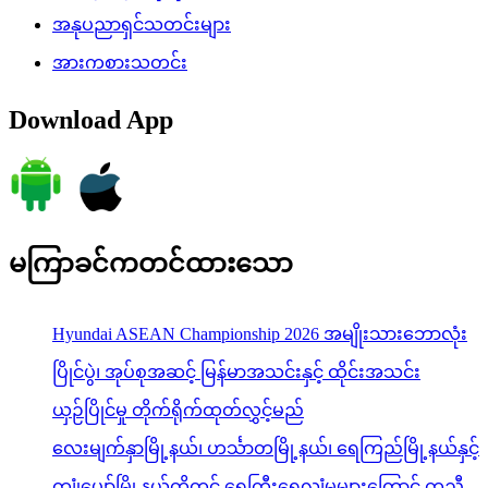
အနုပညာရှင်သတင်းများ
အားကစားသတင်း
Download App
မကြာခင်ကတင်ထားသော
Hyundai ASEAN Championship 2026 အမျိုးသားဘောလုံး
ပြိုင်ပွဲ၊ အုပ်စုအဆင့် မြန်မာအသင်းနှင့် ထိုင်းအသင်း
ယှဉ်ပြိုင်မှု တိုက်ရိုက်ထုတ်လွှင့်မည်
လေးမျက်နှာမြို့နယ်၊ ဟင်္သာတမြို့နယ်၊ ရေကြည်မြို့နယ်နှင့်
ကျုံပျော်မြို့နယ်တို့တွင် ရေကြီးရေလျှံမှုများကြောင့် ကူညီ