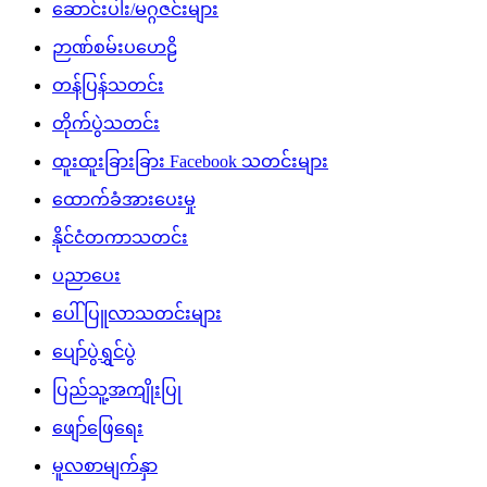
ဆောင်းပါး/မဂ္ဂဇင်းများ
ဉာဏ်စမ်းပဟေဠိ
တန်ပြန်သတင်း
တိုက်ပွဲသတင်း
ထူးထူးခြားခြား Facebook သတင်းများ
ထောက်ခံအားပေးမှု
နိုင်ငံတကာသတင်း
ပညာပေး
ပေါ်ပြူလာသတင်းများ
ပျော်ပွဲရွှင်ပွဲ
ပြည်သူ့အကျိုးပြု
ဖျော်ဖြေရေး
မူလစာမျက်နှာ