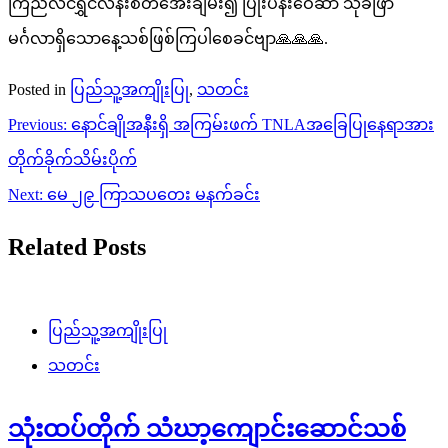
ကြည်လင်ရွှင်လန်းစိတ်အေးချမ်း၍ ပြုံးပန်းဝေဆာ သုခဖြာ
မင်္ဂလာရှိသောနေ့သစ်ဖြစ်ကြပါစေခင်ဗျာ🙏🙏🙏.
Posted in
ပြည်သူ့အကျိုးပြု
,
သတင်း
Post
Previous:
နောင်ချိုအနီးရှိ အကြမ်းဖက် TNLAအခြေပြုနေရာအား
navigation
တိုက်ခိုက်သိမ်းပိုက်
Next:
မေ ၂၉ ကြာသပတေး မနက်ခင်း
Related Posts
ပြည်သူ့အကျိုးပြု
သတင်း
သုံးထပ်တိုက် သံဃာ့ကျောင်းဆောင်သစ်