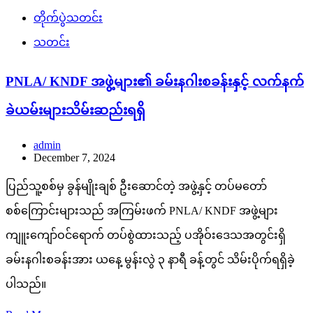
တိုက်ပွဲသတင်း
သတင်း
PNLA/ KNDF အဖွဲ့များ၏ ခမ်းနဂါးစခန်းနှင့် လက်နက်
ခဲယမ်းများသိမ်းဆည်းရရှိ
admin
December 7, 2024
ပြည်သူ့စစ်မှ ခွန်မျိုးချစ် ဦးဆောင်တဲ့ အဖွဲ့နှင့် တပ်မတော်
စစ်ကြောင်းများသည် အကြမ်းဖက် PNLA/ KNDF အဖွဲ့များ
ကျူးကျော်ဝင်ရောက် တပ်စွဲထားသည့် ပအိုဝ်းဒေသအတွင်းရှိ
ခမ်းနဂါးစခန်းအား ယနေ့ မွန်းလွဲ ၃ နာရီ ခန့်တွင် သိမ်းပိုက်ရရှိခဲ့
ပါသည်။