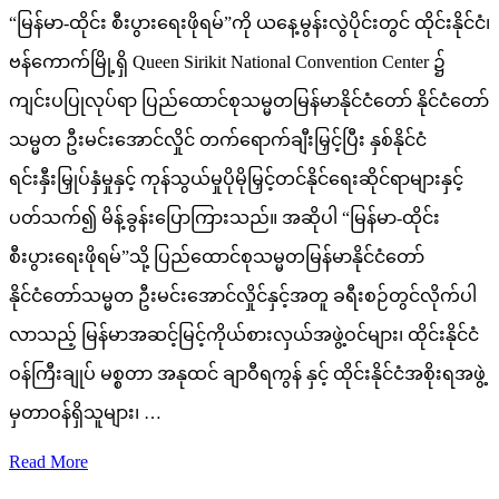
“မြန်မာ-ထိုင်း စီးပွားရေးဖိုရမ်”ကို ယနေ့မွန်းလွဲပိုင်းတွင် ထိုင်းနိုင်ငံ၊
ဗန်ကောက်မြို့ရှိ Queen Sirikit National Convention Center ၌
ကျင်းပပြုလုပ်ရာ ပြည်ထောင်စုသမ္မတမြန်မာနိုင်ငံတော် နိုင်ငံတော်
သမ္မတ ဦးမင်းအောင်လှိုင် တက်ရောက်ချီးမြှင့်ပြီး နှစ်နိုင်ငံ
ရင်းနှီးမြှုပ်နှံမှုနှင့် ကုန်သွယ်မှုပိုမိုမြှင့်တင်နိုင်ရေးဆိုင်ရာများနှင့်
ပတ်သက်၍ မိန့်ခွန်းပြောကြားသည်။ အဆိုပါ “မြန်မာ-ထိုင်း
စီးပွားရေးဖိုရမ်”သို့ ပြည်ထောင်စုသမ္မတမြန်မာနိုင်ငံတော်
နိုင်ငံတော်သမ္မတ ဦးမင်းအောင်လှိုင်နှင့်အတူ ခရီးစဉ်တွင်လိုက်ပါ
လာသည့် မြန်မာအဆင့်မြင့်ကိုယ်စားလှယ်အဖွဲ့ဝင်များ၊ ထိုင်းနိုင်ငံ
ဝန်ကြီးချုပ် မစ္စတာ အနုထင် ချာဝီရကွန် နှင့် ထိုင်းနိုင်ငံအစိုးရအဖွဲ့
မှတာဝန်ရှိသူများ၊ …
Read More