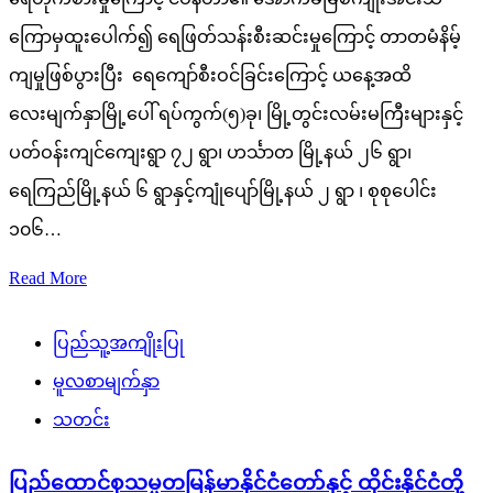
ကြောမှထူးပေါက်၍ ရေဖြတ်သန်းစီးဆင်းမှုကြောင့် တာတမံနိမ့်
ကျမှုဖြစ်ပွားပြီး ရေကျော်စီးဝင်ခြင်းကြောင့် ယနေ့အထိ
လေးမျက်နှာမြို့ပေါ် ရပ်ကွက်(၅)ခု၊ မြို့တွင်းလမ်းမကြီးများနှင့်
ပတ်ဝန်းကျင်ကျေးရွာ ၇၂ ရွာ၊ ဟင်္သာတ မြို့နယ် ၂၆ ရွာ၊
ရေကြည်မြို့နယ် ၆ ရွာနှင့်ကျုံပျော်မြို့နယ် ၂ ရွာ ၊ စုစုပေါင်း
၁၀၆…
Read More
ပြည်သူ့အကျိုးပြု
မူလစာမျက်နှာ
သတင်း
ပြည်ထောင်စုသမ္မတမြန်မာနိုင်ငံတော်နှင့် ထိုင်းနိုင်ငံတို့