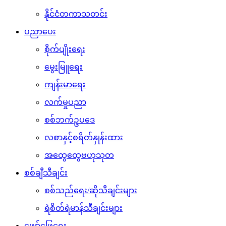
နိုင်ငံတကာသတင်း
ပညာပေး
စိုက်ပျိုးရေး
မွေးမြူရေး
ကျန်းမာရေး
လက်မှုပညာ
စစ်ဘက်ဥပဒေ
လစာနှင့်စရိတ်နှုန်းထား
အထွေထွေဗဟုသုတ
စစ်ချီသီချင်း
စစ်သည်ရေး/ဆိုသီချင်းများ
ရဲစိတ်ရဲမာန်သီချင်းများ
ဖျော်ဖြေရေး