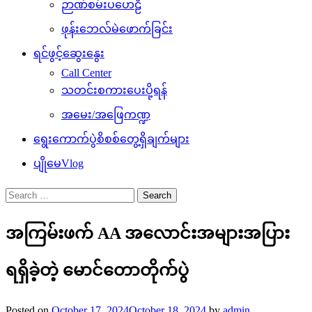
ဉာဏ်စမ်းပဟေဠိ
ဖုန်းဘေလ်မဲဖောက်ခြင်း
ရင်ဖွင့်ဆွေးနွေး
Call Center
သတင်းစကားပေးပို့ရန်
အမေး/အဖြေကဏ္ဍ
ရွေးကောက်ပွဲစိစစ်တွေ့ရှိချက်များ
ပျိုမေVlog
Search
for:
အကြမ်းဖက် AA အလောင်းအများအပြား
ရရှိခဲ့တဲ့ မောင်တောတိုက်ပွဲ
Posted on
October 17, 2024
October 18, 2024
by
admin