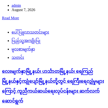
admin
August 7, 2026
Read More
ပေါ်ပြူလာသတင်းများ
ပြည်သူ့အကျိုးပြု
မူလစာမျက်နှာ
သတင်း
လေးမျက်နှာမြို့နယ်၊ ဟင်္သာတမြို့နယ်၊ ရေကြည်
မြို့နယ်နှင့်ကျုံပျော်မြို့နယ်တို့တွင် ရေကြီးရေလျှံမှုများ
ကြောင့် ကူညီကယ်ဆယ်ရေးလုပ်ငန်းများ ဆက်လက်
ဆောင်ရွက်