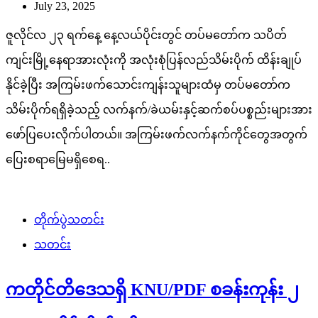
July 23, 2025
ဇူလိုင်လ ၂၃ ရက်နေ့ နေ့လယ်ပိုင်းတွင် တပ်မတော်က သပိတ်
ကျင်းမြို့နေရာအားလုံးကို အလုံးစုံပြန်လည်သိမ်းပိုက် ထိန်းချုပ်
နိုင်ခဲ့ပြီး အကြမ်းဖက်သောင်းကျန်းသူများထံမှ တပ်မတော်က
သိမ်းပိုက်ရရှိခဲ့သည့် လက်နက်/ခဲယမ်းနှင့်ဆက်စပ်ပစ္စည်းများအား
ဖော်ပြပေးလိုက်ပါတယ်။ အကြမ်းဖက်လက်နက်ကိုင်တွေအတွက်
ပြေးစရာမြေမရှိစေရ..
တိုက်ပွဲသတင်း
သတင်း
ကတိုင်တိဒေသရှိ KNU/PDF စခန်းကုန်း ၂