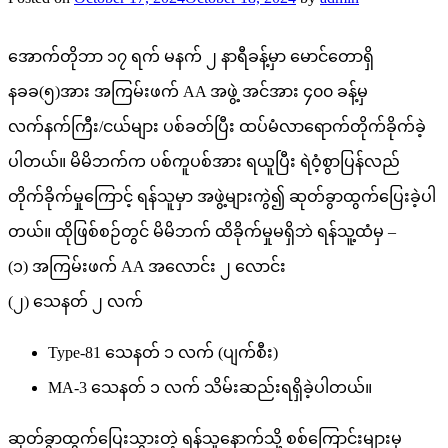
အောက်တိုဘာ ၁၇ ရက် မနက် ၂ နာရီခန့်မှာ မောင်တောရှိ
နခခ(၅)အား အကြမ်းဖက် AA အဖွဲ့ အင်အား ၄၀၀ ခန့်မှ
လက်နက်ကြီး/ငယ်များ ပစ်ခတ်ပြီး ထပ်မံလာရောက်တိုက်ခိုက်ခဲ့
ပါတယ်။ မိမိဘက်က ပစ်ကူပစ်အား ရယူပြီး ရဲဝံ့စွာပြန်လည်
တိုက်ခိုက်မှုကြောင့် ရန်သူမှာ အဖွဲ့များကွဲ၍ ဆုတ်ခွာထွက်ပြေးခဲ့ပါ
တယ်။ ထိုဖြစ်စဉ်တွင် မိမိဘက် ထိခိုက်မှုမရှိဘဲ ရန်သူ့ထံမှ –
(၁) အကြမ်းဖက် AA အလောင်း ၂ လောင်း
(၂) သေနတ် ၂ လက်
Type-81 သေနတ် ၁ လက် (ပျက်စီး)
MA-3 သေနတ် ၁ လက် သိမ်းဆည်းရရှိခဲ့ပါတယ်။
ဆုတ်ခွာထွက်ပြေးသွားတဲ့ ရန်သူနောက်သို့ စစ်ကြောင်းများမှ