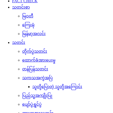
FACT CHECK
သတင်းစာ
မြဝတီ
ကြေးမုံ
မြန်မာ့အလင်း
သတင်း
တိုက်ပွဲသတင်း
ထောက်ခံအားပေးမှု
တန်ပြန်သတင်း
သကသအကွဲအပြဲ
သူတို့ပြောတဲ့ သူတို့အကြောင်း
ပြည်သူ့အကျိုးပြု
ပျော်ပွဲရွှင်ပွဲ