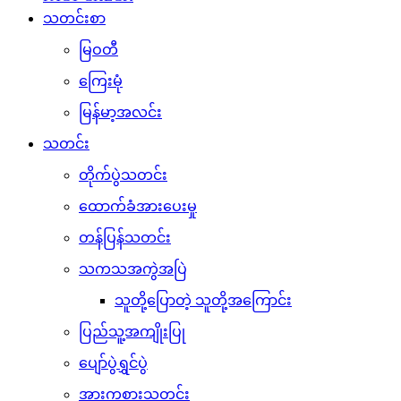
သတင်းစာ
မြဝတီ
ကြေးမုံ
မြန်မာ့အလင်း
သတင်း
တိုက်ပွဲသတင်း
ထောက်ခံအားပေးမှု
တန်ပြန်သတင်း
သကသအကွဲအပြဲ
သူတို့ပြောတဲ့ သူတို့အကြောင်း
ပြည်သူ့အကျိုးပြု
ပျော်ပွဲရွှင်ပွဲ
အားကစားသတင်း