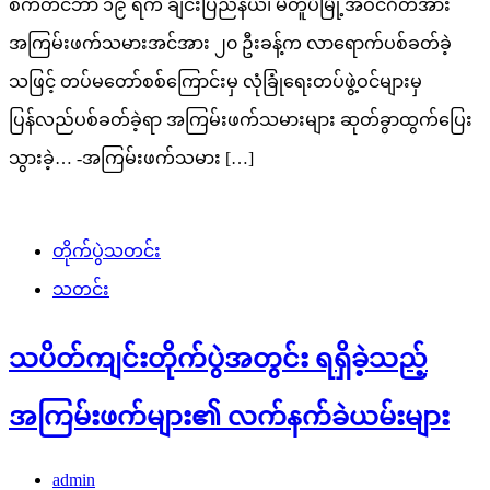
စက်တင်ဘာ ၁၉ ရက် ချင်းပြည်နယ်၊ မတူပီမြို့အဝင်ဂိတ်အား
အကြမ်းဖက်သမားအင်အား ၂၀ ဦးခန့်က လာရောက်ပစ်ခတ်ခဲ့
သဖြင့် တပ်မတော်စစ်ကြောင်းမှ လုံခြုံရေးတပ်ဖွဲ့ဝင်များမှ
ပြန်လည်ပစ်ခတ်ခဲ့ရာ အကြမ်းဖက်သမားများ ဆုတ်ခွာထွက်ပြေး
သွားခဲ့… -အကြမ်းဖက်သမား […]
တိုက်ပွဲသတင်း
သတင်း
သပိတ်ကျင်းတိုက်ပွဲအတွင်း ရရှိခဲ့သည့်
အကြမ်းဖက်များ၏ လက်နက်ခဲယမ်းများ
admin