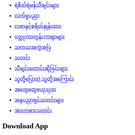
ရဲစိတ်ရဲမန်သီချင်းများ
လက်မှုပညာ
လစာနှင့်စရိတ်နှုန်းထား
ဝတ္ထု/ကာတွန်း/ကဗျာများ
သကသအကွဲအပြဲ
သတင်း
သီချင်းတောင်းဆိုခြင်းများ
သူတို့ပြောတဲ့ သူတို့အကြောင်း
အထွေထွေဗဟုသုတ
အနုပညာရှင်သတင်းများ
အားကစားသတင်း
Download App