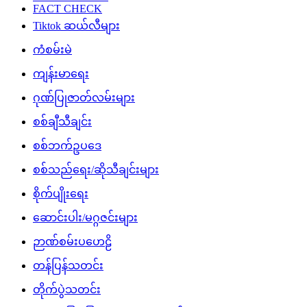
FACT CHECK
Tiktok ဆယ်လီများ
ကံစမ်းမဲ
ကျန်းမာရေး
ဂုဏ်ပြုဇာတ်လမ်းများ
စစ်ချီသီချင်း
စစ်ဘက်ဥပဒေ
စစ်သည်ရေး/ဆိုသီချင်းများ
စိုက်ပျိုးရေး
ဆောင်းပါး/မဂ္ဂဇင်းများ
ဉာဏ်စမ်းပဟေဠိ
တန်ပြန်သတင်း
တိုက်ပွဲသတင်း