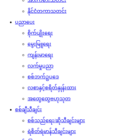
အားကစားသတင်း
နိုင်ငံတကာသတင်း
ပညာပေး
စိုက်ပျိုးရေး
မွေးမြူရေး
ကျန်းမာရေး
လက်မှုပညာ
စစ်ဘက်ဥပဒေ
လစာနှင့်စရိတ်နှုန်းထား
အထွေထွေဗဟုသုတ
စစ်ချီသီချင်း
စစ်သည်ရေး/ဆိုသီချင်းများ
ရဲစိတ်ရဲမာန်သီချင်းများ