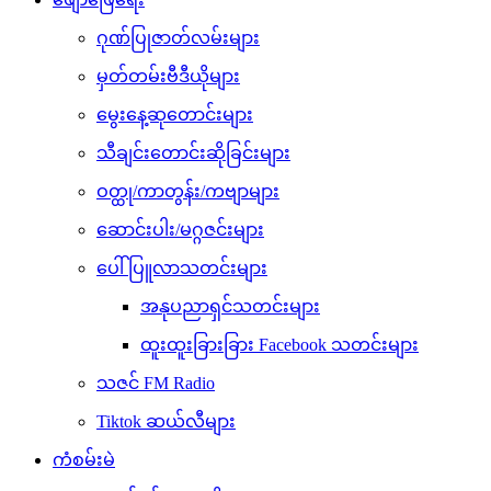
ဂုဏ်ပြုဇာတ်လမ်းများ
မှတ်တမ်းဗီဒီယိုများ
မွေးနေ့ဆုတောင်းများ
သီချင်းတောင်းဆိုခြင်းများ
ဝတ္ထု/ကာတွန်း/ကဗျာများ
ဆောင်းပါး/မဂ္ဂဇင်းများ
ပေါ်ပြူလာသတင်းများ
အနုပညာရှင်သတင်းများ
ထူးထူးခြားခြား Facebook သတင်းများ
သဇင် FM Radio
Tiktok ဆယ်လီများ
ကံစမ်းမဲ