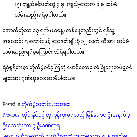
(၅) ကျည်ခါးပတ်တွဲ ၄ ခု၊ ကျည်ဘောက် ၁ ခု ထပ်မံ
သိမ်းဆည်းရရှိခဲ့ပါတယ်။
အောက်တိုဘာ ၁၇ ရက် (ယနေ့) တစ်နေ့တည်းတွင် ရန်သူ့
အလောင်း ၅ လောင်းနှင့် သေနတ်မျိုးစုံ ၁၂ လက် တို့အား ထပ်မံ
သိမ်းဆည်းရရှိခဲ့ကြောင်း သိရှိရပါတယ်။
ရဲဝံ့စွန့်စားစွာ တိုက်ပွဲဝင်ခဲ့ကြတဲ့ မောင်တောမှ လုံခြုံရေးတပ်ဖွဲ့ဝင်
များအား ဂုဏ်ယူလေးစားမိပါတယ်။
Posted in
တိုက်ပွဲသတင်း
,
သတင်း
Post
Previous:
ထိုင်းနိုင်ငံ၌ လူကုန်ကူးခံရသည့် မြန်မာ ၁၀ ဦးအနက် ၃
navigation
ဦးသေဆုံးကာ ၇ ဦးဒဏ်ရာရ
Next:
ပြည်သူတွေကို သတ်ဖို့လာတဲ့ အကြမ်းဖက် PDF ကျည်မ