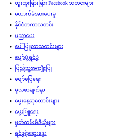
ထူးထူးခြားခြား Facebook သတင်းများ
ထောက်ခံအားပေးမှု
နိုင်ငံတကာသတင်း
ပညာပေး
ပေါ်ပြူလာသတင်းများ
ပျော်ပွဲရွှင်ပွဲ
ပြည်သူ့အကျိုးပြု
ဖျော်ဖြေရေး
မူလစာမျက်နှာ
မွေးနေ့ဆုတောင်းများ
မွေးမြူရေး
မှတ်တမ်းဗီဒီယိုများ
ရင်ဖွင့်ဆွေးနွေး