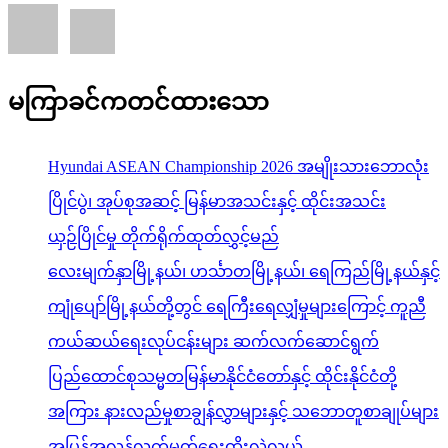
မကြာခင်ကတင်ထားသော
Hyundai ASEAN Championship 2026 အမျိုးသားဘောလုံး
ပြိုင်ပွဲ၊ အုပ်စုအဆင့် မြန်မာအသင်းနှင့် ထိုင်းအသင်း
ယှဉ်ပြိုင်မှု တိုက်ရိုက်ထုတ်လွှင့်မည်
လေးမျက်နှာမြို့နယ်၊ ဟင်္သာတမြို့နယ်၊ ရေကြည်မြို့နယ်နှင့်
ကျုံပျော်မြို့နယ်တို့တွင် ရေကြီးရေလျှံမှုများကြောင့် ကူညီ
ကယ်ဆယ်ရေးလုပ်ငန်းများ ဆက်လက်ဆောင်ရွက်
ပြည်ထောင်စုသမ္မတမြန်မာနိုင်ငံတော်နှင့် ထိုင်းနိုင်ငံတို့
အကြား နားလည်မှုစာချွန်လွှာများနှင့် သဘောတူစာချုပ်များ
အပြန်အလှန်လက်မှတ်ရေးထိုးလဲလှယ်