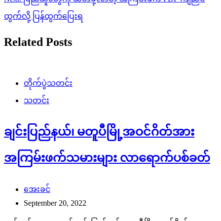
ထွက်လို့ ပြန်ထွက်ပြေးရ
Related Posts
တိုက်ပွဲသတင်း
သတင်း
ချင်းပြည်နယ်၊ မတူပီမြို့အဝင်ဂိတ်အား
အကြမ်းဖက်သမားများ လာရောက်ပစ်ခတ်
အေးခင်
September 20, 2022