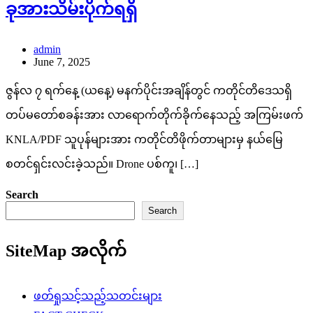
ခုအားသိမ်းပိုက်ရရှိ
admin
June 7, 2025
ဇွန်လ ၇ ရက်နေ့ (ယနေ့) မနက်ပိုင်းအချိန်တွင် ကတိုင်တိဒေသရှိ
တပ်မတော်စခန်းအား လာရောက်တိုက်ခိုက်နေသည့် အကြမ်းဖက်
KNLA/PDF သူပုန်များအား ကတိုင်တိဖိုက်တာများမှ နယ်မြေ
စတင်ရှင်းလင်းခဲ့သည်။ Drone ပစ်ကူ၊ […]
Search
Search
SiteMap အလိုက်
ဖတ်ရှုသင့်သည့်သတင်းများ