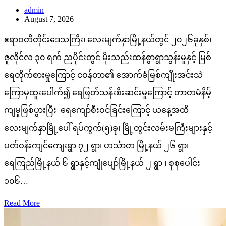
admin
August 7, 2026
ဧရာဝတီတိုင်းဒေသကြီး၊ လေးမျက်နှာမြို့နယ်တွင် ၂၀၂၆ခုနှစ်၊
ဇူလိုင်လ ၃၀ ရက် ညပိုင်းတွင် မိုးသည်းထန်စွာရွာသွန်းမှုနှင့် မြစ်
ရေတိုက်စားမှုကြောင့် ငဝန်တာ၏ အောက်ခံမြစ်ကျိုးအင်းသဲ
ကြောမှထူးပေါက်၍ ရေဖြတ်သန်းစီးဆင်းမှုကြောင့် တာတမံနိမ့်
ကျမှုဖြစ်ပွားပြီး ရေကျော်စီးဝင်ခြင်းကြောင့် ယနေ့အထိ
လေးမျက်နှာမြို့ပေါ် ရပ်ကွက်(၅)ခု၊ မြို့တွင်းလမ်းမကြီးများနှင့်
ပတ်ဝန်းကျင်ကျေးရွာ ၇၂ ရွာ၊ ဟင်္သာတ မြို့နယ် ၂၆ ရွာ၊
ရေကြည်မြို့နယ် ၆ ရွာနှင့်ကျုံပျော်မြို့နယ် ၂ ရွာ ၊ စုစုပေါင်း
၁၀၆…
Read More