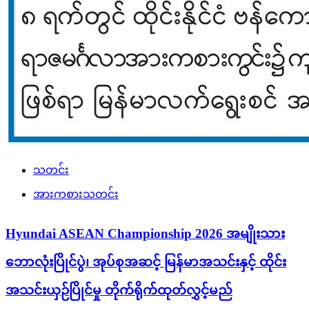
သတင်း
အားကစားသတင်း
Hyundai ASEAN Championship 2026 အမျိုးသား
ဘောလုံးပြိုင်ပွဲ၊ အုပ်စုအဆင့် မြန်မာအသင်းနှင့် ထိုင်း
အသင်းယှဉ်ပြိုင်မှု တိုက်ရိုက်ထုတ်လွှင့်မည်