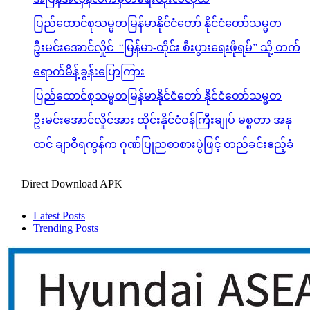
ပြည်ထောင်စုသမ္မတမြန်မာနိုင်ငံတော် နိုင်ငံတော်သမ္မတ
ဦးမင်းအောင်လှိုင် “မြန်မာ-ထိုင်း စီးပွားရေးဖိုရမ်” သို့ တက်
ရောက်မိန့်ခွန်းပြောကြား
ပြည်ထောင်စုသမ္မတမြန်မာနိုင်ငံတော် နိုင်ငံတော်သမ္မတ
ဦးမင်းအောင်လှိုင်အား ထိုင်းနိုင်ငံဝန်ကြီးချုပ် မစ္စတာ အနု
ထင် ချာဝီရကွန်က ဂုဏ်ပြုညစာစားပွဲဖြင့် တည်ခင်းဧည့်ခံ
Direct Download APK
Latest Posts
Trending Posts