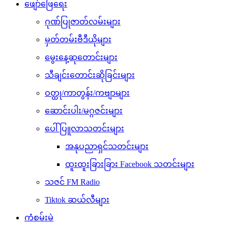
ဖျော်ဖြေရေး
ဂုဏ်ပြုဇာတ်လမ်းများ
မှတ်တမ်းဗီဒီယိုများ
မွေးနေ့ဆုတောင်းများ
သီချင်းတောင်းဆိုခြင်းများ
ဝတ္ထု/ကာတွန်း/ကဗျာများ
ဆောင်းပါး/မဂ္ဂဇင်းများ
ပေါ်ပြူလာသတင်းများ
အနုပညာရှင်သတင်းများ
ထူးထူးခြားခြား Facebook သတင်းများ
သဇင် FM Radio
Tiktok ဆယ်လီများ
ကံစမ်းမဲ