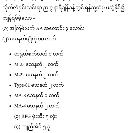
လိုက်လံရှင်းလင်းရာ ည ၇ နာရီချိန်ခန့်တွင် ရန်သူ့ထံမှ မဆွဲနိုင်၍
ကျန်ရစ်ခဲ့သော –
(၁) အကြမ်းဖက် AA အလောင်း ၃ လောင်း
(၂) သေနတ်မျိုးစုံ ၁၀ လက်
တရုတ်စက်လတ် ၁ လက်
M-23 သေနတ် ၂ လက်
M-22 သေနတ် ၂ လက်
Type-81 သေနတ် ၂ လက်
MA-3 သေနတ် ၁ လက်
MA-4 သေနတ် ၂ လက်
(၃) RPG ဗုံးသီး ၅ လုံး
(၄) ကျည်အိမ် ၅ ခု