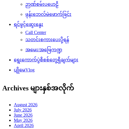
ဉာဏ်စမ်းပဟေဠိ
ဖုန်းဘေလ်မဲဖောက်ခြင်း
ရင်ဖွင့်ဆွေးနွေး
Call Center
သတင်းစကားပေးပို့ရန်
အမေး/အဖြေကဏ္ဍ
ရွေးကောက်ပွဲစိစစ်တွေ့ရှိချက်များ
ပျိုမေVlog
Archives များနှစ်အလိုက်
August 2026
July 2026
June 2026
May 2026
April 2026