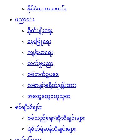
နိုင်ငံတကာသတင်း
ပညာပေး
စိုက်ပျိုးရေး
မွေးမြူရေး
ကျန်းမာရေး
လက်မှုပညာ
စစ်ဘက်ဥပဒေ
လစာနှင့်စရိတ်နှုန်းထား
အထွေထွေဗဟုသုတ
စစ်ချီသီချင်း
စစ်သည်ရေး/ဆိုသီချင်းများ
ရဲစိတ်ရဲမာန်သီချင်းများ
ဖျော်ဖြေရေး