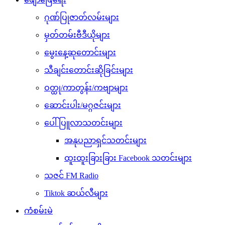
ဂုဏ်ပြုဇာတ်လမ်းများ
မှတ်တမ်းဗီဒီယိုများ
မွေးနေ့ဆုတောင်းများ
သီချင်းတောင်းဆိုခြင်းများ
ဝတ္ထု/ကာတွန်း/ကဗျာများ
ဆောင်းပါး/မဂ္ဂဇင်းများ
ပေါ်ပြူလာသတင်းများ
အနုပညာရှင်သတင်းများ
ထူးထူးခြားခြား Facebook သတင်းများ
သဇင် FM Radio
Tiktok ဆယ်လီများ
ကံစမ်းမဲ