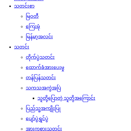
သတင်းစာ
မြဝတီ
ကြေးမုံ
မြန်မာ့အလင်း
သတင်း
တိုက်ပွဲသတင်း
ထောက်ခံအားပေးမှု
တန်ပြန်သတင်း
သကသအကွဲအပြဲ
သူတို့ပြောတဲ့ သူတို့အကြောင်း
ပြည်သူ့အကျိုးပြု
ပျော်ပွဲရွှင်ပွဲ
အားကစားသတင်း