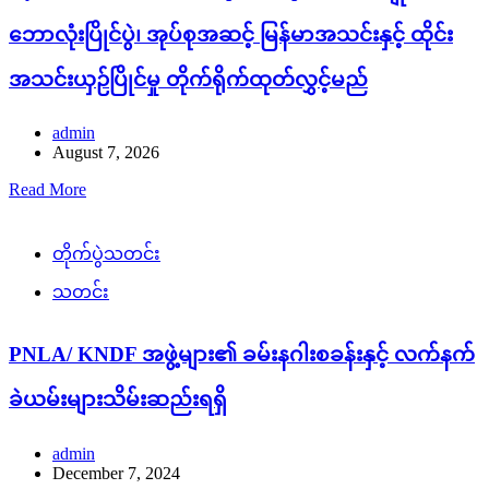
ဘောလုံးပြိုင်ပွဲ၊ အုပ်စုအဆင့် မြန်မာအသင်းနှင့် ထိုင်း
အသင်းယှဉ်ပြိုင်မှု တိုက်ရိုက်ထုတ်လွှင့်မည်
admin
August 7, 2026
Read More
တိုက်ပွဲသတင်း
သတင်း
PNLA/ KNDF အဖွဲ့များ၏ ခမ်းနဂါးစခန်းနှင့် လက်နက်
ခဲယမ်းများသိမ်းဆည်းရရှိ
admin
December 7, 2024