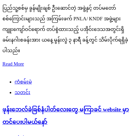
ပြည်သူ့စစ်မှ ခွန်မျိုးချစ် ဦးဆောင်တဲ့ အဖွဲ့နှင့် တပ်မတော်
စစ်ကြောင်းများသည် အကြမ်းဖက် PNLA/ KNDF အဖွဲ့များ
ကျူးကျော်ဝင်ရောက် တပ်စွဲထားသည့် ပအိုဝ်းဒေသအတွင်းရှိ
ခမ်းနဂါးစခန်းအား ယနေ့ မွန်းလွဲ ၃ နာရီ ခန့်တွင် သိမ်းပိုက်ရရှိခဲ့
ပါသည်။
Read More
ကံစမ်းမဲ
သတင်း
ဖုန်းဘေလ်ခဲခြစ်နံပါတ်လေးတွေ မကြာခင် website မှာ
တင်ပေးပါမယ်နော်