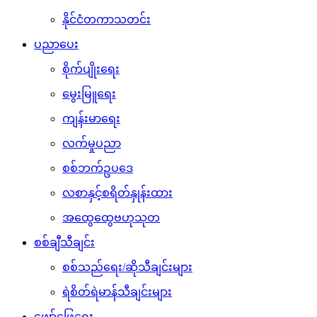
နိုင်ငံတကာသတင်း
ပညာပေး
စိုက်ပျိုးရေး
မွေးမြူရေး
ကျန်းမာရေး
လက်မှုပညာ
စစ်ဘက်ဥပဒေ
လစာနှင့်စရိတ်နှုန်းထား
အထွေထွေဗဟုသုတ
စစ်ချီသီချင်း
စစ်သည်ရေး/ဆိုသီချင်းများ
ရဲစိတ်ရဲမာန်သီချင်းများ
ဖျော်ဖြေရေး