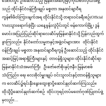
အောင်လှိုင် ဦးဆောင်သည့် မြန်မာအဆင့်မြင့်ကိုယ်စားလှယ်အဖွဲ့
သည် ထိုင်းနိုင်ငံဝန်ကြီးချုပ် မစ္စတာ အနုထင်ချာဝီရ
ကွန်၏ဖိတ်ကြားချက်အရ ထိုင်းနိုင်ငံသို့ တရားဝင်ခရီးစဉ်(Official
Visit)သွားရောက်ခဲ့ပြီး ယနေ့မွန်းလွဲပိုင်းတွင် ဗန်ကောက်မြို့၊ ဒွန်
မောင်းအပြည်ပြည်ဆိုင်ရာလေဆိပ်မှမြန်မာနိုင်ငံသို့ ပြန်လည်ထွက်
ခွာကြသည်။ နိုင်ငံတော်သမ္မတနှင့်အဖွဲ့ဝင်များအား ထိုင်းနိုင်ငံ
ဝန်ကြီးချုပ် မစ္စတာ အနုထင်ချာဝီရကွန် ဦးဆောင်သည့် ထိုင်းနိုင်ငံ
အဆင့်မြင့်အရာရှိကြီးများနှင့် တာဝန်ရှိသူများ၊ ထိုင်းနိုင်ငံဆိုင်ရာ
မြန်မာနိုင်ငံသံအမတ်ကြီး ဦးဇော်ဇော်စိုးနှင့်ဇနီး၊ မြန်မာစစ်
သံ(ကြည်း၊ ရေ၊ လေ)ဗိုလ်မှူးချုပ် ဝင်းသူလင်းနှင့်တာဝန်ရှိသူများ
က လေဆိပ်၌ရင်းနှီးနွေးထွေးစွာပို့ဆောင်နှုတ်ဆက်ကြသည်။
ထိုသို့ပို့ဆောင်နှုတ်ဆက်စဉ် ထိုင်းဘုရင့်တပ်မတော်ဂုဏ်ပြုတပ်ဖွဲ့
မှလည်း…