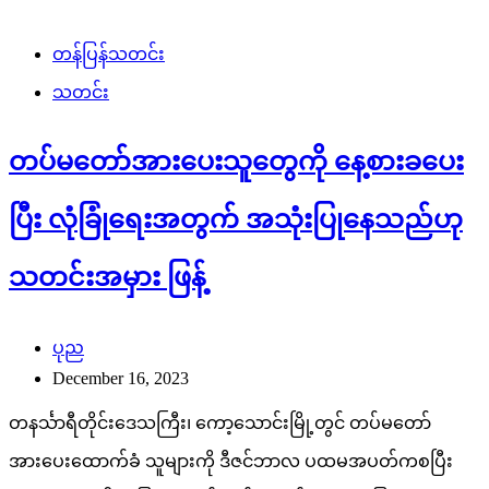
တန်ပြန်သတင်း
သတင်း
တပ်မတော်အားပေးသူတွေကို နေ့စားခပေး
ပြီး လုံခြုံရေးအတွက် အသုံးပြုနေသည်ဟု
သတင်းအမှား ဖြန့်
ပုည
December 16, 2023
တနင်္သာရီတိုင်းဒေသကြီး၊ ကော့သောင်းမြို့တွင် တပ်မတော်
အားပေးထောက်ခံ သူများကို ဒီဇင်ဘာလ ပထမအပတ်ကစပြီး