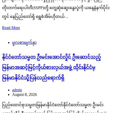
တိုးတက်ရေးပါတီ(SSPP)တို့ တွေ့ဆုံဆွေးနွေးပွဲကို ယနေ့နံနက်ပိုင်း
တွင် နေပြည်တော်ရှိ ရွှေစံအိမ်ဟိုတယ်…
Read More
မူလစာမျက်နှာ
နိုင်ငံတော်သမ္မတ ဦးမင်းအောင်လှိုင် ဦးဆောင်သည့်
မြန်မာအဆင့်မြင့်ကိုယ်စားလှယ်အဖွဲ့ ထိုင်းနိုင်ငံမှ
မြန်မာနိုင်ငံသို့ပြန်လည်ရောက်ရှိ
admin
August 8, 2026
ပြည်ထောင်စုသမ္မတမြန်မာနိုင်ငံတော်နိုင်ငံတော်သမ္မတ ဦးမင်း