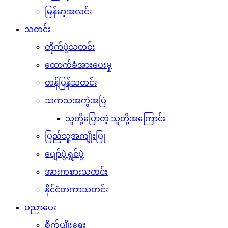
မြန်မာ့အလင်း
သတင်း
တိုက်ပွဲသတင်း
ထောက်ခံအားပေးမှု
တန်ပြန်သတင်း
သကသအကွဲအပြဲ
သူတို့ပြောတဲ့ သူတို့အကြောင်း
ပြည်သူ့အကျိုးပြု
ပျော်ပွဲရွှင်ပွဲ
အားကစားသတင်း
နိုင်ငံတကာသတင်း
ပညာပေး
စိုက်ပျိုးရေး