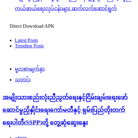
ကယ်ဆယ်ရေးလုပ်ငန်းများ ဆက်လက်ဆောင်ရွက်
Direct Download APK
Latest Posts
Trending Posts
မူလစာမျက်နှာ
သတင်း
အမျိုးသားစည်းလုံးညီညွတ်ရေးနှင့်ငြိမ်းချမ်းရေးဖော်
ဆောင်မှုညှိနှိုင်းရေးကော်မတီနှင့် ရှမ်းပြည်တိုးတက်
ရေးပါတီ(SSPP)တို့ တွေ့ဆုံဆွေးနွေး
admin