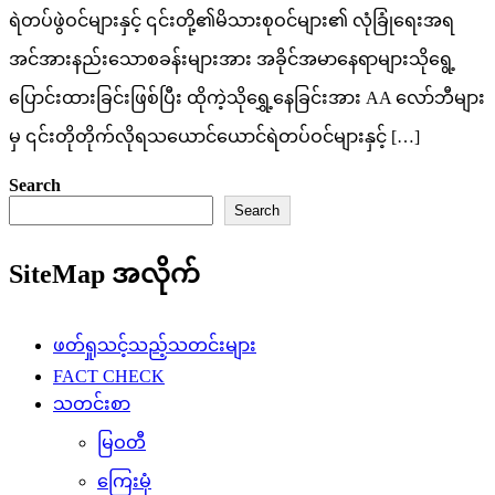
ရဲတပ်ဖွဲဝင်များနှင့် ၎င်းတို့၏မိသားစုဝင်များ၏ လုံခြုံရေးအရ
အင်အားနည်းသောစခန်းများအား အခိုင်အမာနေရာများသိုရွေ့
ပြောင်းထားခြင်းဖြစ်ပြီး ထိုကဲ့သိုရွှေ့နေခြင်းအား AA လော်ဘီများ
မှ ၎င်းတိုတိုက်လိုရသယောင်ယောင်ရဲတပ်ဝင်များနှင့် […]
Search
Search
SiteMap အလိုက်
ဖတ်ရှုသင့်သည့်သတင်းများ
FACT CHECK
သတင်းစာ
မြဝတီ
ကြေးမုံ