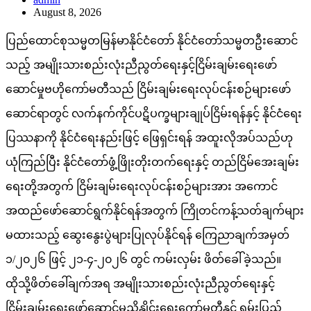
August 8, 2026
ပြည်ထောင်စုသမ္မတမြန်မာနိုင်ငံတော် နိုင်ငံတော်သမ္မတဦးဆောင်
သည့် အမျိုးသားစည်းလုံးညီညွတ်ရေးနှင့်ငြိမ်းချမ်းရေးဖော်
ဆောင်မှုဗဟိုကော်မတီသည် ငြိမ်းချမ်းရေးလုပ်ငန်းစဉ်များဖော်
ဆောင်ရာတွင် လက်နက်ကိုင်ပဋိပက္ခများချုပ်ငြိမ်းရန်နှင့် နိုင်ငံရေး
ပြဿနာကို နိုင်ငံရေးနည်းဖြင့် ဖြေရှင်းရန် အထူးလိုအပ်သည်ဟု
ယုံကြည်ပြီး နိုင်ငံတော်ဖွံ့ဖြိုးတိုးတက်ရေးနှင့် တည်ငြိမ်အေးချမ်း
ရေးတို့အတွက် ငြိမ်းချမ်းရေးလုပ်ငန်းစဉ်များအား အကောင်
အထည်ဖော်ဆောင်ရွက်နိုင်ရန်အတွက် ကြိုတင်ကန့်သတ်ချက်များ
မထားသည့် ဆွေးနွေးပွဲများပြုလုပ်နိုင်ရန် ကြေညာချက်အမှတ်
၁/၂၀၂၆ ဖြင့် ၂၁-၄-၂၀၂၆ တွင် ကမ်းလှမ်း ဖိတ်ခေါ်ခဲ့သည်။
ထိုသို့ဖိတ်ခေါ်ချက်အရ အမျိုးသားစည်းလုံးညီညွတ်ရေးနှင့်
ငြိမ်းချမ်းရေးဖော်ဆောင်မှုညှိနှိုင်းရေးကော်မတီနှင့် ရှမ်းပြည်