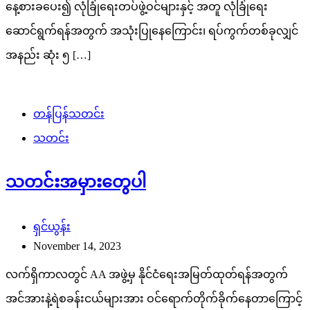
နေ့စားခပေး၍ လုံခြုံရေးတပ်ဖွဲ့ဝင်များနှင့် အတူ လုံခြုံရေး
ဆောင်ရွက်ရန်အတွက် အသုံးပြုနေကြောင်း၊ ရပ်ကွက်တစ်ခုလျှင်
အနည်း ဆုံး ၅ […]
တန်ပြန်သတင်း
သတင်း
သတင်းအမှားတွေပါ
ရှင်ယွန်း
November 14, 2023
လက်ရှိကာလတွင် AA အဖွဲ့မှ နိုင်ငံရေးအမြတ်ထုတ်ရန်အတွက်
အင်အားနဲ့ရဲစခန်းငယ်များအား ဝင်ရောက်တိုက်ခိုက်နေတာကြောင့်