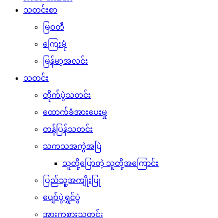
သတင်းစာ
မြဝတီ
ကြေးမုံ
မြန်မာ့အလင်း
သတင်း
တိုက်ပွဲသတင်း
ထောက်ခံအားပေးမှု
တန်ပြန်သတင်း
သကသအကွဲအပြဲ
သူတို့ပြောတဲ့ သူတို့အကြောင်း
ပြည်သူ့အကျိုးပြု
ပျော်ပွဲရွှင်ပွဲ
အားကစားသတင်း