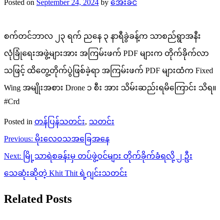
Posted on
September 24, 2024
by
အေးခင်
စက်တင်ဘာလ ၂၃ ရက် ညနေ ၃ နာရီခွဲခန့်က သာစည်ရွာအနီး
လုံခြုံရေးအဖွဲ့များအား အကြမ်းဖက် PDF များက တိုက်ခိုက်လာ
သဖြင့် ထိတွေ့တိုက်ပွဲဖြစ်ခဲ့ရာ အကြမ်းဖက် PDF များထံက Fixed
Wing အမျိုးအစား Drone ၁ စီး အား သိမ်းဆည်းရမိကြောင်း သိရ။
#Crd
Posted in
တန်ပြန်သတင်း
,
သတင်း
Post
Previous:
မိုးလေဝသအခြေအနေ
navigation
Next:
မြို့သာရဲစခန်းမှ တပ်ဖွဲ့ဝင်များ တိုက်ခိုက်ခံရလို့ ၂ ဦး
သေဆုံးဆိုတဲ့ Khit Thit ရဲ့ဂျင်းသတင်း
Related Posts