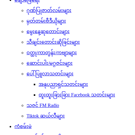
ဂုဏ်ပြုဇာတ်လမ်းများ
မှတ်တမ်းဗီဒီယိုများ
မွေးနေ့ဆုတောင်းများ
သီချင်းတောင်းဆိုခြင်းများ
ဝတ္ထု/ကာတွန်း/ကဗျာများ
ဆောင်းပါး/မဂ္ဂဇင်းများ
ပေါ်ပြူလာသတင်းများ
အနုပညာရှင်သတင်းများ
ထူးထူးခြားခြား Facebook သတင်းများ
သဇင် FM Radio
Tiktok ဆယ်လီများ
ကံစမ်းမဲ