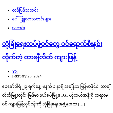
တန်ပြန်သတင်း
ပေါ်ပြူလာသတင်းများ
သတင်း
လုံခြုံရေးတပ်ဖွဲ့ဝင်တွေ ဝင်ရောက်စီးနင်း
လိုက်တဲ့ တာချီလိတ် ကျားဖြန့်
YZ
February 23, 2024
ဖေဖော်ဝါရီ ၂၃ ရက်နေ့၊ မနက် ၁ နာရီ အချိန်က မြန်မာနိုင်ငံ၊ တာချီ
လိတ်မြို့(ထိုင်း-မြန်မာ နယ်စပ်မြို့)၊ 1G1 ဟိုတယ်အနီးရှိ တရားမ
ဝင် ကျားဖြန့်လုပ်ငန်းကို လုံခြုံရေးအဖွဲ့များက […]