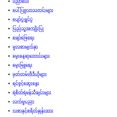
ပညာပေး
ပေါ်ပြူလာသတင်းများ
ပျော်ပွဲရွှင်ပွဲ
ပြည်သူ့အကျိုးပြု
ဖျော်ဖြေရေး
မူလစာမျက်နှာ
မွေးနေ့ဆုတောင်းများ
မွေးမြူရေး
မှတ်တမ်းဗီဒီယိုများ
ရင်ဖွင့်ဆွေးနွေး
ရဲစိတ်ရဲမန်သီချင်းများ
လက်မှုပညာ
လစာနှင့်စရိတ်နှုန်းထား