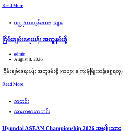
Read More
ဝတ္ထု/ကာတွန်း/ကဗျာများ
ငြိမ်းချမ်းရေးပန်း အတူနမ်းစို့
admin
August 8, 2026
ငြိမ်းချမ်းရေးပန်း အတူနမ်းစို့ (ကဗျာ) ကြေးမုံဖြိုးသန့်(ရွှေရတု)
Read More
သတင်း
အားကစားသတင်း
Hyundai ASEAN Championship 2026 အမျိုးသား