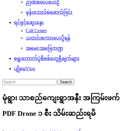
ဉာဏ်စမ်းပဟေဠိ
ဖုန်းဘေလ်မဲဖောက်ခြင်း
ရင်ဖွင့်ဆွေးနွေး
Call Center
သတင်းစကားပေးပို့ရန်
အမေး/အဖြေကဏ္ဍ
ရွေးကောက်ပွဲစိစစ်တွေ့ရှိချက်များ
ပျိုမေVlog
Search
for:
မုံရွာ၊ သာစည်ကျေးရွာအနီး အကြမ်းဖက်
PDF Drone ၁ စီး သိမ်းဆည်းရမိ