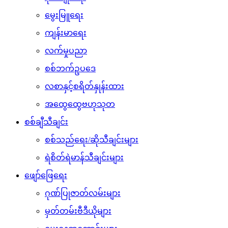
မွေးမြူရေး
ကျန်းမာရေး
လက်မှုပညာ
စစ်ဘက်ဥပဒေ
လစာနှင့်စရိတ်နှုန်းထား
အထွေထွေဗဟုသုတ
စစ်ချီသီချင်း
စစ်သည်ရေး/ဆိုသီချင်းများ
ရဲစိတ်ရဲမာန်သီချင်းများ
ဖျော်ဖြေရေး
ဂုဏ်ပြုဇာတ်လမ်းများ
မှတ်တမ်းဗီဒီယိုများ