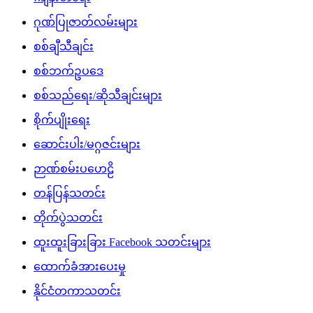
ဂုဏ်ပြုဇာတ်လမ်းများ
စစ်ချီသီချင်း
စစ်ဘက်ဥပဒေ
စစ်သည်ရေး/ဆိုသီချင်းများ
စိုက်ပျိုးရေး
ဆောင်းပါး/မဂ္ဂဇင်းများ
ဉာဏ်စမ်းပဟေဠိ
တန်ပြန်သတင်း
တိုက်ပွဲသတင်း
ထူးထူးခြားခြား Facebook သတင်းများ
ထောက်ခံအားပေးမှု
နိုင်ငံတကာသတင်း