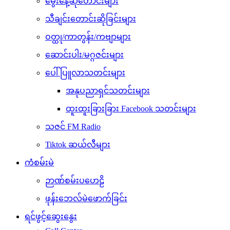
မွေးနေ့ဆုတောင်းများ
သီချင်းတောင်းဆိုခြင်းများ
ဝတ္ထု/ကာတွန်း/ကဗျာများ
ဆောင်းပါး/မဂ္ဂဇင်းများ
ပေါ်ပြူလာသတင်းများ
အနုပညာရှင်သတင်းများ
ထူးထူးခြားခြား Facebook သတင်းများ
သဇင် FM Radio
Tiktok ဆယ်လီများ
ကံစမ်းမဲ
ဉာဏ်စမ်းပဟေဠိ
ဖုန်းဘေလ်မဲဖောက်ခြင်း
ရင်ဖွင့်ဆွေးနွေး