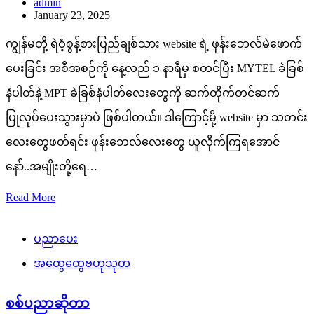
admin
January 23, 2025
ကျွန်မတို့ ရဲဝံ့စွန့်စားပြည်ချစ်သား website ရဲ့ ဖုန်းဘေလ်မဲဖောက်
ပေးခြင်း အစီအစဉ်ကို နေ့လည် ၁ နာရီမှ စတင်ပြီး MYTEL ခဲခြစ်
နံပါတ်နဲ့ MPT ခဲခြစ်နံပါတ်လေးတွေကို ဆက်တိုက်တင်ဆက်
ပြုလုပ်ပေးသွားမှာပဲ ဖြစ်ပါတယ်။ ဒါကြောင့်မို့ website မှာ သတင်း
လေးတွေဖတ်ရင်း ဖုန်းဘေလ်လေးတွေ ယူလိုက်ကြရအောင်
နော်..အမျိုးတို့ရေ…
Read More
ပညာပေး
အထွေထွေဗဟုသုတ
စစ်ပညာဆိုတာ