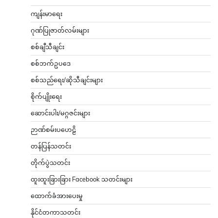
ကျန်းမာရေး
ဂုဏ်ပြုဇာတ်လမ်းများ
စစ်ချီသီချင်း
စစ်ဘက်ဥပဒေ
စစ်သည်ရေး/ဆိုသီချင်းများ
စိုက်ပျိုးရေး
ဆောင်းပါး/မဂ္ဂဇင်းများ
ဉာဏ်စမ်းပဟေဠိ
တန်ပြန်သတင်း
တိုက်ပွဲသတင်း
ထူးထူးခြားခြား Facebook သတင်းများ
ထောက်ခံအားပေးမှု
နိုင်ငံတကာသတင်း