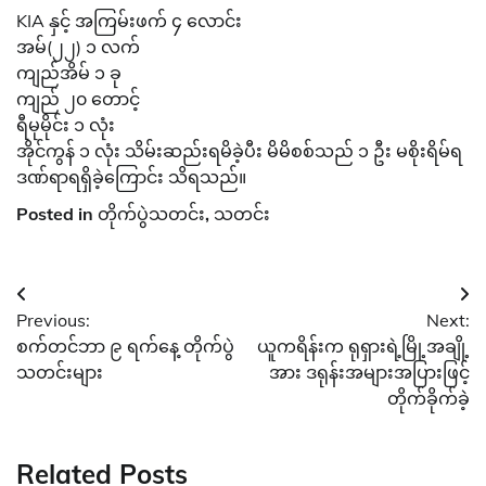
KIA နှင့် အကြမ်းဖက် ၄ လောင်း
အမ်(၂၂) ၁ လက်
ကျည်အိမ် ၁ ခု
ကျည် ၂၀ တောင့်
ရီမုမိုင်း ၁ လုံး
အိုင်ကွန် ၁ လုံး သိမ်းဆည်းရမိခဲ့ပီး မိမိစစ်သည် ၁ ဦး မစိုးရိမ်ရ
ဒဏ်ရာရရှိခဲ့ကြောင်း သိရသည်။
Posted in
တိုက်ပွဲသတင်း
,
သတင်း
Post
Previous:
Next:
navigation
စက်တင်ဘာ ၉ ရက်နေ့ တိုက်ပွဲ
ယူကရိန်းက ရုရှားရဲ့မြို့အချို့
သတင်းများ
အား ဒရုန်းအများအပြားဖြင့်
တိုက်ခိုက်ခဲ့
Related Posts