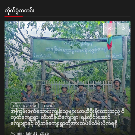
တိုက်ပွဲသတင်း
တိုက်ပွဲသတင်း
သတင်း
အကြမ်းဖက်သောင်းကျန်းသူများယာယီစိုးမိုးထားသည့် ဝိ
တုတ်ကျေးရွာ၊ တီးတိန်ယံကျေးရွာ၊ ရန်တိုင်းအောင်
ကျေးရွာနှင့် တွီဘန်ကျေးရွာတို့အားထပ်မံသိမ်းပိုက်ရရှိ
Admin
July 31, 2026