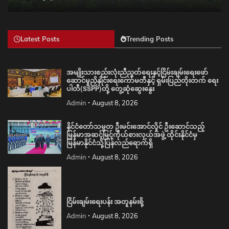
Latest Posts
Trending Posts
အမျိုးသားစည်းလုံးညီညွတ်ရေးနှင့်ငြိမ်းချမ်းရေးဖော်
ဆောင်မှုညှိနှိုင်းရေးကော်မတီနှင့် ရှမ်းပြည်တိုးတက် ရေး
ပါတီ(SSPP)တို့ တွေ့ဆုံဆွေးနွေး
Admin
August 8, 2026
နိုင်ငံတော်သမ္မတ ဦးမင်းအောင်လှိုင် ဦးဆောင်သည့်
မြန်မာအဆင့်မြင့်ကိုယ်စားလှယ်အဖွဲ့ ထိုင်းနိုင်ငံမှ
မြန်မာနိုင်ငံသို့ပြန်လည်ရောက်ရှိ
Admin
August 8, 2026
ငြိမ်းချမ်းရေးပန်း အတူနမ်းစို့
Admin
August 8, 2026