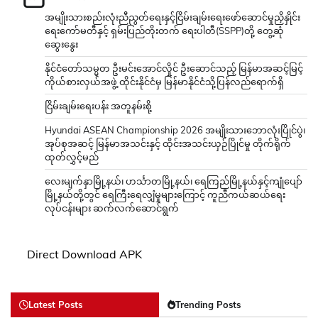
အမျိုးသားစည်းလုံးညီညွတ်ရေးနှင့်ငြိမ်းချမ်းရေးဖော်ဆောင်မှုညှိနှိုင်း
ရေးကော်မတီနှင့် ရှမ်းပြည်တိုးတက် ရေးပါတီ(SSPP)တို့ တွေ့ဆုံ
ဆွေးနွေး
နိုင်ငံတော်သမ္မတ ဦးမင်းအောင်လှိုင် ဦးဆောင်သည့် မြန်မာအဆင့်မြင့်
ကိုယ်စားလှယ်အဖွဲ့ ထိုင်းနိုင်ငံမှ မြန်မာနိုင်ငံသို့ပြန်လည်ရောက်ရှိ
ငြိမ်းချမ်းရေးပန်း အတူနမ်းစို့
Hyundai ASEAN Championship 2026 အမျိုးသားဘောလုံးပြိုင်ပွဲ၊
အုပ်စုအဆင့် မြန်မာအသင်းနှင့် ထိုင်းအသင်းယှဉ်ပြိုင်မှု တိုက်ရိုက်
ထုတ်လွှင့်မည်
လေးမျက်နှာမြို့နယ်၊ ဟင်္သာတမြို့နယ်၊ ရေကြည်မြို့နယ်နှင့်ကျုံပျော်
မြို့နယ်တို့တွင် ရေကြီးရေလျှံမှုများကြောင့် ကူညီကယ်ဆယ်ရေး
လုပ်ငန်းများ ဆက်လက်ဆောင်ရွက်
Direct Download APK
Latest Posts
Trending Posts