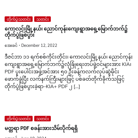
တိုက်ပွဲသတင်း
သတင်း
ကောလင်းမြို့နယ်၊ ညောင်ကုန်းကျေးရွာအရှေ့မြောက်ဘက်၌
တိုက်ပွဲဖြစ်ပွား
အေးခင်
December 12, 2022
ဒီဇင်ဘာ ၁၁ ရက်စစ်ကိုင်းတိုင်း၊ ကောလင်းမြို့နယ်၊ ညောင်ကုန်း
ကျေးရွာအရှေ့မြောက်ဘက်၌လုံခြုံရေးတပ်ဖွဲ့ဝင်များအား KIA၊
PDF ပူးပေါင်းအဖွဲ့အင်အား ၅၀ ဦးခန့်ကလက်လုပ်ဆွဲမိုင်း
ဖောက်ခွဲပြီး လက်နက်ကြီးများဖြင့် ပစ်ခတ်တိုက်ခိုက်သဖြင့်
တိုက်ပွဲဖြစ်ပွားခဲ့ရာ–KIA+ PDF ၂ […]
တိုက်ပွဲသတင်း
သတင်း
မတ္တရာ PDF စခန်းအားသိမ်းပိုက်ရရှိ