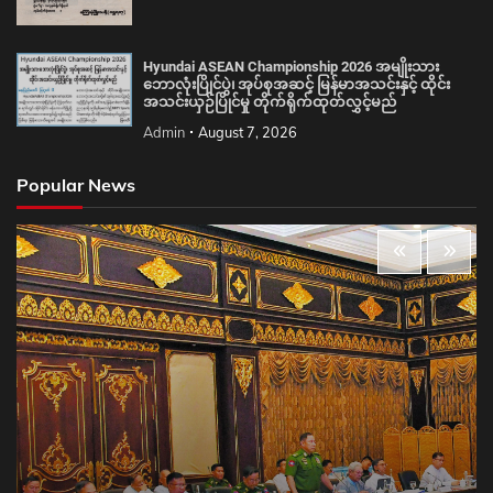
Hyundai ASEAN Championship 2026 အမျိုးသား
ဘောလုံးပြိုင်ပွဲ၊ အုပ်စုအဆင့် မြန်မာအသင်းနှင့် ထိုင်း
အသင်းယှဉ်ပြိုင်မှု တိုက်ရိုက်ထုတ်လွှင့်မည်
Admin
August 7, 2026
Popular News