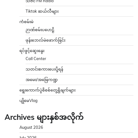
သဇင် FM Radio
Tiktok ဆယ်လီများ
ကံစမ်းမဲ
ဉာဏ်စမ်းပဟေဠိ
ဖုန်းဘေလ်မဲဖောက်ခြင်း
ရင်ဖွင့်ဆွေးနွေး
Call Center
သတင်းစကားပေးပို့ရန်
အမေး/အဖြေကဏ္ဍ
ရွေးကောက်ပွဲစိစစ်တွေ့ရှိချက်များ
ပျိုမေVlog
Archives များနှစ်အလိုက်
August 2026
July 2026