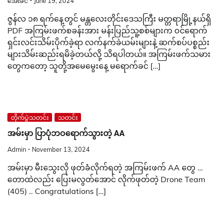
အေးခင်
June 19, 2024
ဇွန်လ ၁၈ ရက်နေ့တွင် မန္တလေးတိုင်းဒေသကြီး မတ္တရာမြို့နယ်ရှိ
PDF အကြမ်းဖက်စခန်းအား မန်းပြည်သူ့စစ်များက ဝင်ရောက်
ရှင်းလင်းသိမ်းပိုက်ခဲ့ရာ လက်နက်ခဲယမ်းများနဲ့ ဆက်စပ်ပစ္စည်း
များသိမ်းဆည်းရမိခဲ့တယ်လို့ သိရပါတယ်။ အကြမ်းဖက်သမား
တွေကတော့ သူတို့အမေမွေးနေ့ မရောက်ခင် […]
တိုက်ပွဲသတင်း
သတင်း
အမ်းမှာ ပြာပုံဘဝရောက်သွားတဲ့ AA
Admin
November 13, 2024
အမ်းမှာ မီးသွေးလို ဖုတ်ခံလိုက်ရတဲ့ အကြမ်းဖက် AA တွေ …
တောထဲလည်း ပြေးမလွတ်အောင် လိုက်ဖုတ်တဲ့ Drone Team
(405) .. Congratulations […]