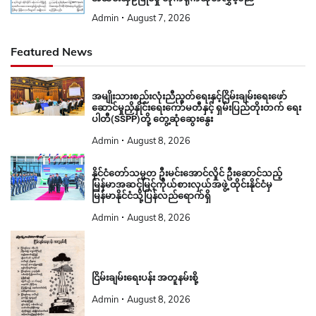
Admin
August 7, 2026
Featured News
အမျိုးသားစည်းလုံးညီညွတ်ရေးနှင့်ငြိမ်းချမ်းရေးဖော်
ဆောင်မှုညှိနှိုင်းရေးကော်မတီနှင့် ရှမ်းပြည်တိုးတက် ရေး
ပါတီ(SSPP)တို့ တွေ့ဆုံဆွေးနွေး
Admin
August 8, 2026
နိုင်ငံတော်သမ္မတ ဦးမင်းအောင်လှိုင် ဦးဆောင်သည့်
မြန်မာအဆင့်မြင့်ကိုယ်စားလှယ်အဖွဲ့ ထိုင်းနိုင်ငံမှ
မြန်မာနိုင်ငံသို့ပြန်လည်ရောက်ရှိ
Admin
August 8, 2026
ငြိမ်းချမ်းရေးပန်း အတူနမ်းစို့
Admin
August 8, 2026