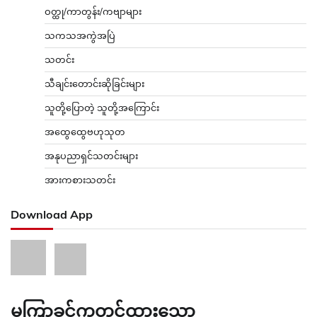
ဝတ္ထု/ကာတွန်း/ကဗျာများ
သကသအကွဲအပြဲ
သတင်း
သီချင်းတောင်းဆိုခြင်းများ
သူတို့ပြောတဲ့ သူတို့အကြောင်း
အထွေထွေဗဟုသုတ
အနုပညာရှင်သတင်းများ
အားကစားသတင်း
Download App
မကြာခင်ကတင်ထားသော