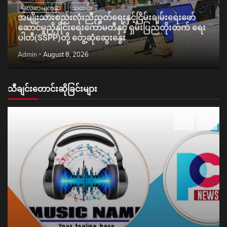
မူလစာမျက်နှာ
သတင်း
အမျိုးသားစည်းလုံးညီညွတ်ရေးနှင့်ငြိမ်းချမ်းရေးဖော်
ဆောင်မှုညှိနှိုင်းရေးကော်မတီနှင့် ရှမ်းပြည်တိုးတက် ရေး
ပါတီ(SSPP)တို့ တွေ့ဆုံဆွေးနွေး
Admin
August 8, 2026
သီချင်းတောင်းဆိုခြင်းများ