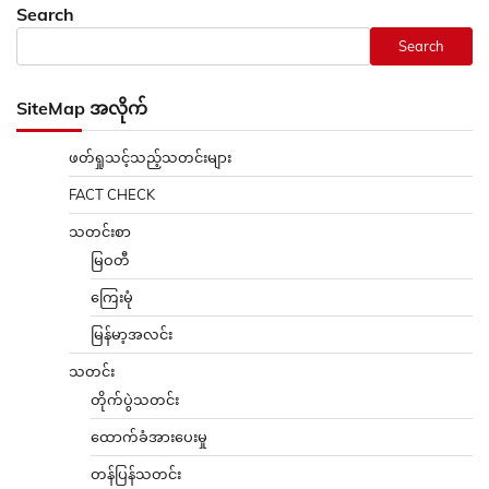
Search
Search
SiteMap အလိုက်
ဖတ်ရှုသင့်သည့်သတင်းများ
FACT CHECK
သတင်းစာ
မြဝတီ
ကြေးမုံ
မြန်မာ့အလင်း
သတင်း
တိုက်ပွဲသတင်း
ထောက်ခံအားပေးမှု
တန်ပြန်သတင်း