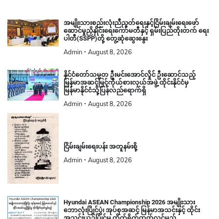
အမျိုးသားစည်းလုံးညီညွတ်ရေးနှင့်ငြိမ်းချမ်းရေးဖော်
ဆောင်မှုညှိနှိုင်းရေးကော်မတီနှင့် ရှမ်းပြည်တိုးတက် ရေး
ပါတီ(SSPP)တို့ တွေ့ဆုံဆွေးနွေး
Admin
August 8, 2026
နိုင်ငံတော်သမ္မတ ဦးမင်းအောင်လှိုင် ဦးဆောင်သည့်
မြန်မာအဆင့်မြင့်ကိုယ်စားလှယ်အဖွဲ့ ထိုင်းနိုင်ငံမှ
မြန်မာနိုင်ငံသို့ပြန်လည်ရောက်ရှိ
Admin
August 8, 2026
ငြိမ်းချမ်းရေးပန်း အတူနမ်းစို့
Admin
August 8, 2026
Hyundai ASEAN Championship 2026 အမျိုးသား
ဘောလုံးပြိုင်ပွဲ၊ အုပ်စုအဆင့် မြန်မာအသင်းနှင့် ထိုင်း
အသင်းယှဉ်ပြိုင်မှု တိုက်ရိုက်ထုတ်လွှင့်မည်