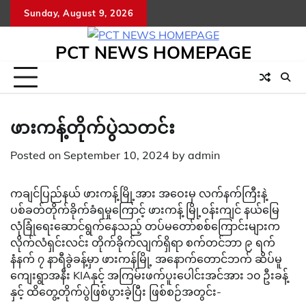
Skip
Sunday, August 9, 2026
to
content
PCT NEWS HOMEPAGE
ဖားကန့်တိုက်ပွဲသတင်း
Posted on
September 10, 2024
by
admin
ကချင်ပြည်နယ် ဖားကန့်မြို့အား အဝေးမှ လက်နက်ကြီးနဲ့
ပစ်ခတ်တိုက်ခိုက်ခံရမှုကြောင့် ဖားကန့် မြို့ဝန်းကျင် နယ်မြေ
လုံခြုံရေးဆောင်ရွက်နေသည့် တပ်မတော်စစ်ကြောင်းများက
လိုက်လံရှင်းလင်း တိုက်ခိုက်လျက်ရှိရာ စက်တင်ဘာ ၉ ရက်
နံနက် ၇ နာရီခွဲခန့်မှာ ဖားကန်မြို့ အနောက်တောင်ဘက် ဆိပ်မူ
ကျေးရွာအနီး KIAနှင့် အကြမ်းဖက်ပူးပေါင်းအင်အား ၁၀ ဦးခန့်
နှင့် ထိတွေ့တိုက်ပွဲဖြစ်ပွားခဲ့ပြီး ဖြစ်စဉ်အတွင်း-