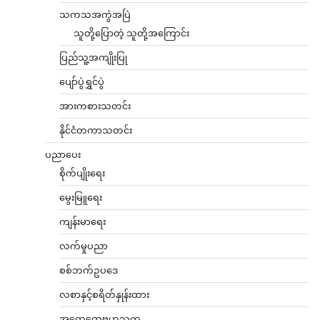
သကသအကွဲအပြဲ
သူတို့ပြောတဲ့ သူတို့အကြောင်း
ပြည်သူ့အကျိုးပြု
ပျော်ပွဲရွှင်ပွဲ
အားကစားသတင်း
နိုင်ငံတကာသတင်း
ပညာပေး
စိုက်ပျိုးရေး
မွေးမြူရေး
ကျန်းမာရေး
လက်မှုပညာ
စစ်ဘက်ဥပဒေ
လစာနှင့်စရိတ်နှုန်းထား
အထွေထွေဗဟုသုတ