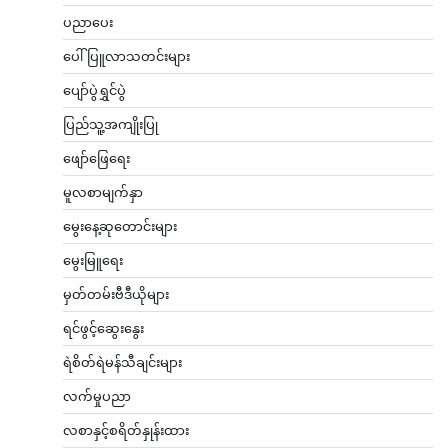
ပညာပေး
ပေါ်ပြူလာသတင်းများ
ပျော်ပွဲရွှင်ပွဲ
ပြည်သူ့အကျိုးပြု
ဖျော်ဖြေရေး
မူလစာမျက်နှာ
မွေးနေ့ဆုတောင်းများ
မွေးမြူရေး
မှတ်တမ်းဗီဒီယိုများ
ရင်ဖွင့်ဆွေးနွေး
ရဲစိတ်ရဲမန်သီချင်းများ
လက်မှုပညာ
လစာနှင့်စရိတ်နှုန်းထား