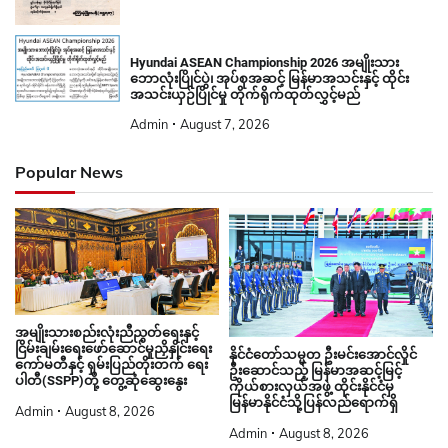
Hyundai ASEAN Championship 2026 အမျိုးသား
ဘောလုံးပြိုင်ပွဲ၊ အုပ်စုအဆင့် မြန်မာအသင်းနှင့် ထိုင်း
အသင်းယှဉ်ပြိုင်မှု တိုက်ရိုက်ထုတ်လွှင့်မည်
Admin
August 7, 2026
Popular News
အမျိုးသားစည်းလုံးညီညွတ်ရေးနှင့်
ငြိမ်းချမ်းရေးဖော်ဆောင်မှုညှိနှိုင်းရေး
နိုင်ငံတော်သမ္မတ ဦးမင်းအောင်လှိုင်
ကော်မတီနှင့် ရှမ်းပြည်တိုးတက် ရေး
ဦးဆောင်သည့် မြန်မာအဆင့်မြင့်
ပါတီ(SSPP)တို့ တွေ့ဆုံဆွေးနွေး
ကိုယ်စားလှယ်အဖွဲ့ ထိုင်းနိုင်ငံမှ
မြန်မာနိုင်ငံသို့ပြန်လည်ရောက်ရှိ
Admin
August 8, 2026
Admin
August 8, 2026