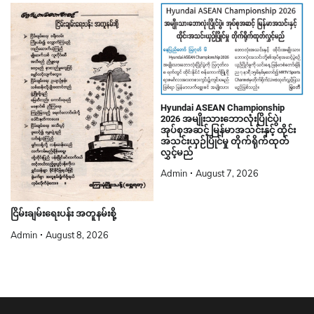
Hyundai ASEAN Championship
2026 အမျိုးသားဘောလုံးပြိုင်ပွဲ၊
အုပ်စုအဆင့် မြန်မာအသင်းနှင့် ထိုင်း
အသင်းယှဉ်ပြိုင်မှု တိုက်ရိုက်ထုတ်
လွှင့်မည်
Admin
August 7, 2026
ငြိမ်းချမ်းရေးပန်း အတူနမ်းစို့
Admin
August 8, 2026