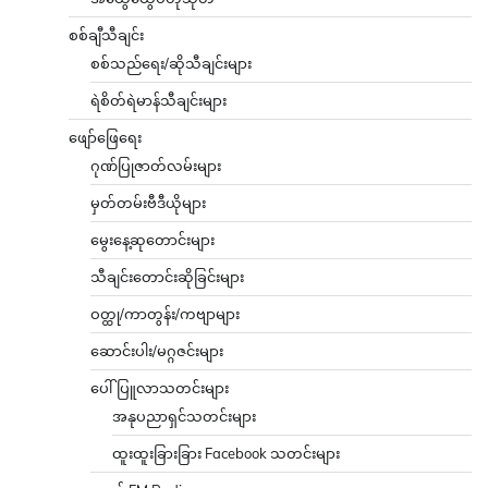
စစ်ချီသီချင်း
စစ်သည်ရေး/ဆိုသီချင်းများ
ရဲစိတ်ရဲမာန်သီချင်းများ
ဖျော်ဖြေရေး
ဂုဏ်ပြုဇာတ်လမ်းများ
မှတ်တမ်းဗီဒီယိုများ
မွေးနေ့ဆုတောင်းများ
သီချင်းတောင်းဆိုခြင်းများ
ဝတ္ထု/ကာတွန်း/ကဗျာများ
ဆောင်းပါး/မဂ္ဂဇင်းများ
ပေါ်ပြူလာသတင်းများ
အနုပညာရှင်သတင်းများ
ထူးထူးခြားခြား Facebook သတင်းများ