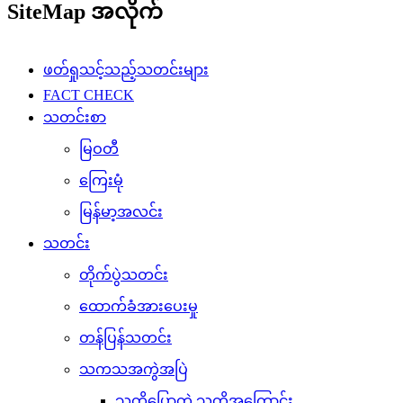
SiteMap အလိုက်
ဖတ်ရှုသင့်သည့်သတင်းများ
FACT CHECK
သတင်းစာ
မြဝတီ
ကြေးမုံ
မြန်မာ့အလင်း
သတင်း
တိုက်ပွဲသတင်း
ထောက်ခံအားပေးမှု
တန်ပြန်သတင်း
သကသအကွဲအပြဲ
သူတို့ပြောတဲ့ သူတို့အကြောင်း