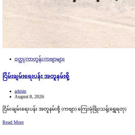
ဝတ္ထု/ကာတွန်း/ကဗျာများ
ငြိမ်းချမ်းရေးပန်း အတူနမ်းစို့
admin
August 8, 2026
ငြိမ်းချမ်းရေးပန်း အတူနမ်းစို့ (ကဗျာ) ကြေးမုံဖြိုးသန့်(ရွှေရတု)
Read More