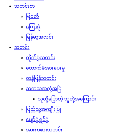
သတင်းစာ
မြဝတီ
ကြေးမုံ
မြန်မာ့အလင်း
သတင်း
တိုက်ပွဲသတင်း
ထောက်ခံအားပေးမှု
တန်ပြန်သတင်း
သကသအကွဲအပြဲ
သူတို့ပြောတဲ့ သူတို့အကြောင်း
ပြည်သူ့အကျိုးပြု
ပျော်ပွဲရွှင်ပွဲ
အားကစားသတင်း