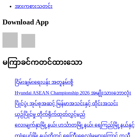
အားကစားသတင်း
Download App
မကြာခင်ကတင်ထားသော
ငြိမ်းချမ်းရေးပန်း အတူနမ်းစို့
Hyundai ASEAN Championship 2026 အမျိုးသားဘောလုံး
ပြိုင်ပွဲ၊ အုပ်စုအဆင့် မြန်မာအသင်းနှင့် ထိုင်းအသင်း
ယှဉ်ပြိုင်မှု တိုက်ရိုက်ထုတ်လွှင့်မည်
လေးမျက်နှာမြို့နယ်၊ ဟင်္သာတမြို့နယ်၊ ရေကြည်မြို့နယ်နှင့်
ကျုံပျော်မြို့နယ်တို့တွင် ရေကြီးရေလျှံမှုများကြောင့် ကူညီ