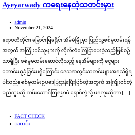
Ayeyarwady ကရေးနေတဲ့သတင်းမှား
admin
November 21, 2024
ဧရာဝတီတိုင်း၊ မြောင်းမြခရိုင်၊ အိမ်မဲမြို့မှာ ပြည်သူ့စစ်မှုထမ်းရန်
အတွက် အကြုံးဝင်သူများကို လိုက်လံကြေငြာပေးခဲ့သည့်ဖြစ်စဉ်
သာရှိပြီး စစ်မှုမထမ်းဆောင်လိုသည့် နေအိမ်များကို ငွေများ
တောင်းယူခဲ့ခြင်းမရှိကြောင်း ဒေသအတွင်းသတင်းများအရသိရှိရ
ပါသည်။ စစ်မှုထမ်းဥပဒေပြဌာန်းပြီးဖြစ်တဲ့အတွက် အကြုံးဝင်တဲ့
မည်သူမဆို ထမ်းဆောင်ကြရမှာပဲ ရှောင်လွဲလို့ မရဘူးဆိုတာ […]
FACT CHECK
သတင်း