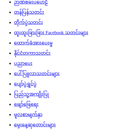
ဉာဏ်စမ်းပဟေဠိ
တန်ပြန်သတင်း
တိုက်ပွဲသတင်း
ထူးထူးခြားခြား Facebook သတင်းများ
ထောက်ခံအားပေးမှု
နိုင်ငံတကာသတင်း
ပညာပေး
ပေါ်ပြူလာသတင်းများ
ပျော်ပွဲရွှင်ပွဲ
ပြည်သူ့အကျိုးပြု
ဖျော်ဖြေရေး
မူလစာမျက်နှာ
မွေးနေ့ဆုတောင်းများ