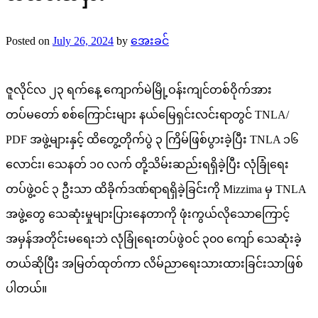
Posted on
July 26, 2024
by
အေးခင်
ဇူလိုင်လ ၂၃ ရက်နေ့ ကျောက်မဲမြို့ဝန်းကျင်တစ်ဝိုက်အား
တပ်မတော် စစ်ကြောင်းများ နယ်မြေရှင်းလင်းရာတွင် TNLA/
PDF အဖွဲ့များနှင့် ထိတွေ့တိုက်ပွဲ ၃ ကြိမ်ဖြစ်ပွားခဲ့ပြီး TNLA ၁၆
လောင်း၊ သေနတ် ၁၀ လက် တို့သိမ်းဆည်းရရှိခဲ့ပြီး လုံခြုံရေး
တပ်ဖွဲ့ဝင် ၃ ဦးသာ ထိခိုက်ဒဏ်ရာရရှိခဲ့ခြင်းကို Mizzima မှ TNLA
အဖွဲ့တွေ သေဆုံးမှုများပြားနေတာကို ဖုံးကွယ်လိုသောကြောင့်
အမှန်အတိုင်းမရေးဘဲ လုံခြုံရေးတပ်ဖွဲဝင် ၃၀၀ ကျော် သေဆုံးခဲ့
တယ်ဆိုပြီး အမြတ်ထုတ်ကာ လိမ်ညာရေးသားထားခြင်းသာဖြစ်
ပါတယ်။