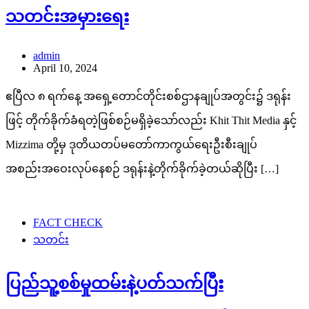
သတင်းအမှားရေး
admin
April 10, 2024
ဧပြီလ ၈ ရက်နေ့ အရှေ့တောင်တိုင်းစစ်ဌာနချုပ်အတွင်း၌ ဒရုန်း
ဖြင့် တိုက်ခိုက်ခံရတဲ့ဖြစ်စဉ်မရှိခဲ့သော်လည်း Khit Thit Media နှင့်
Mizzima တို့မှ ဒုတိယတပ်မတော်ကာကွယ်ရေးဦးစီးချုပ်
အစည်းအဝေးလုပ်နေစဉ် ဒရုန်းနဲ့တိုက်ခိုက်ခဲ့တယ်ဆိုပြီး […]
FACT CHECK
သတင်း
ပြည်သူ့စစ်မှုထမ်းနဲ့ပတ်သက်ပြီး