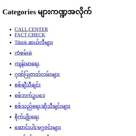
Categories များကဏ္ဍအလိုက်
CALL CENTER
FACT CHECK
Tiktok ဆယ်လီများ
ကံစမ်းမဲ
ကျန်းမာရေး
ဂုဏ်ပြုဇာတ်လမ်းများ
စစ်ချီသီချင်း
စစ်ဘက်ဥပဒေ
စစ်သည်ရေး/ဆိုသီချင်းများ
စိုက်ပျိုးရေး
ဆောင်းပါး/မဂ္ဂဇင်းများ