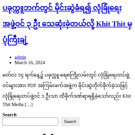
ပခုက္ကူဘက်တွင် မိုင်းဆွဲခံရ၍ လုံခြုံရေး
အဖွဲ့ဝင် ၃ ဦး သေဆုံးခဲ့တယ်လို့ Khit Thit မှ
ပုံကြီးချဲ့
admin
March 16, 2024
မတ်လ ၁၄ ရက်နေ့၌ ပခုက္ကူ-ရေစကြိုလမ်းတွင် လုံခြုံရေးတပ်ဖွဲ့
ဝင်များအား PDF အကြမ်းဖက်အဖွဲ့က မိုင်းဆွဲတိုက်ခိုက်ခဲ့သဖြင့်
လုံခြုံရေးတပ်ဖွဲ့ဝင် ၁ ဦးသာ ထိခိုက်ဒဏ်ရာရရှိခဲ့သော်လည်း Khit
Thit Media […]
Search
Search