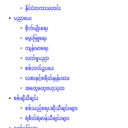
နိုင်ငံတကာသတင်း
ပညာပေး
စိုက်ပျိုးရေး
မွေးမြူရေး
ကျန်းမာရေး
လက်မှုပညာ
စစ်ဘက်ဥပဒေ
လစာနှင့်စရိတ်နှုန်းထား
အထွေထွေဗဟုသုတ
စစ်ချီသီချင်း
စစ်သည်ရေး/ဆိုသီချင်းများ
ရဲစိတ်ရဲမာန်သီချင်းများ
ဖျော်ဖြေရေး