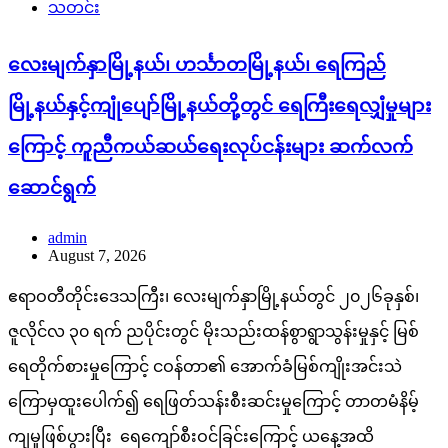
သတင်း
လေးမျက်နှာမြို့နယ်၊ ဟင်္သာတမြို့နယ်၊ ရေကြည်
မြို့နယ်နှင့်ကျုံပျော်မြို့နယ်တို့တွင် ရေကြီးရေလျှံမှုများ
ကြောင့် ကူညီကယ်ဆယ်ရေးလုပ်ငန်းများ ဆက်လက်
ဆောင်ရွက်
admin
August 7, 2026
ဧရာဝတီတိုင်းဒေသကြီး၊ လေးမျက်နှာမြို့နယ်တွင် ၂၀၂၆ခုနှစ်၊
ဇူလိုင်လ ၃၀ ရက် ညပိုင်းတွင် မိုးသည်းထန်စွာရွာသွန်းမှုနှင့် မြစ်
ရေတိုက်စားမှုကြောင့် ငဝန်တာ၏ အောက်ခံမြစ်ကျိုးအင်းသဲ
ကြောမှထူးပေါက်၍ ရေဖြတ်သန်းစီးဆင်းမှုကြောင့် တာတမံနိမ့်
ကျမှုဖြစ်ပွားပြီး ရေကျော်စီးဝင်ခြင်းကြောင့် ယနေ့အထိ