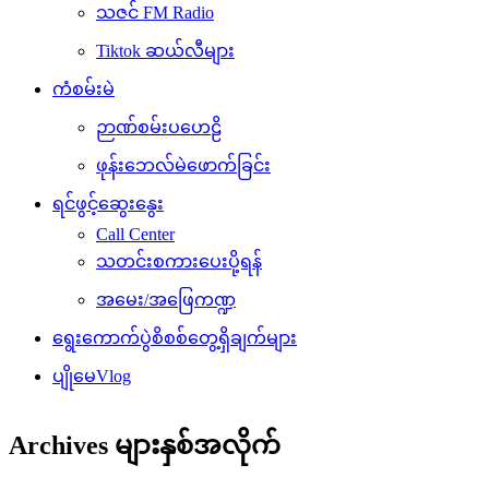
သဇင် FM Radio
Tiktok ဆယ်လီများ
ကံစမ်းမဲ
ဉာဏ်စမ်းပဟေဠိ
ဖုန်းဘေလ်မဲဖောက်ခြင်း
ရင်ဖွင့်ဆွေးနွေး
Call Center
သတင်းစကားပေးပို့ရန်
အမေး/အဖြေကဏ္ဍ
ရွေးကောက်ပွဲစိစစ်တွေ့ရှိချက်များ
ပျိုမေVlog
Archives များနှစ်အလိုက်