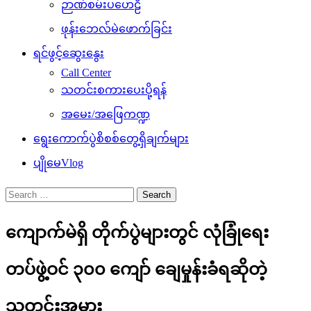
ဉာဏ်စမ်းပဟေဠိ
ဖုန်းဘေလ်မဲဖောက်ခြင်း
ရင်ဖွင့်ဆွေးနွေး
Call Center
သတင်းစကားပေးပို့ရန်
အမေး/အဖြေကဏ္ဍ
ရွေးကောက်ပွဲစိစစ်တွေ့ရှိချက်များ
ပျိုမေVlog
Search
for:
ကျောက်မဲရှိ တိုက်ပွဲများတွင် လုံခြုံရေး
တပ်ဖွဲ့ဝင် ၃၀၀ ကျော် ချေမှုန်းခံရဆိုတဲ့
သတင်းအမှား