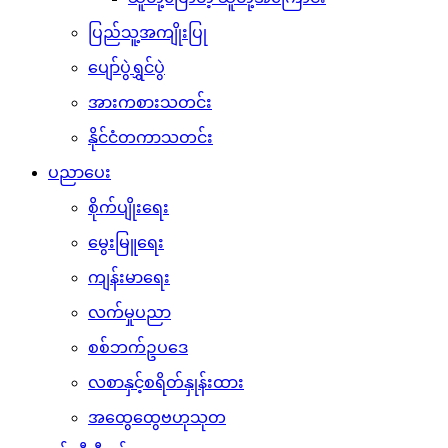
ပြည်သူ့အကျိုးပြု
ပျော်ပွဲရွှင်ပွဲ
အားကစားသတင်း
နိုင်ငံတကာသတင်း
ပညာပေး
စိုက်ပျိုးရေး
မွေးမြူရေး
ကျန်းမာရေး
လက်မှုပညာ
စစ်ဘက်ဥပဒေ
လစာနှင့်စရိတ်နှုန်းထား
အထွေထွေဗဟုသုတ