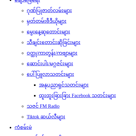
ဂုဏ်ပြုဇာတ်လမ်းများ
မှတ်တမ်းဗီဒီယိုများ
မွေးနေ့ဆုတောင်းများ
သီချင်းတောင်းဆိုခြင်းများ
ဝတ္ထု/ကာတွန်း/ကဗျာများ
ဆောင်းပါး/မဂ္ဂဇင်းများ
ပေါ်ပြူလာသတင်းများ
အနုပညာရှင်သတင်းများ
ထူးထူးခြားခြား Facebook သတင်းများ
သဇင် FM Radio
Tiktok ဆယ်လီများ
ကံစမ်းမဲ