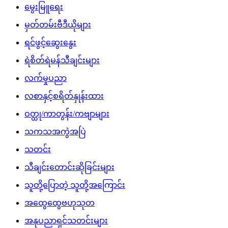
မွေးမြူရေး
မှတ်တမ်းဗီဒီယိုများ
ရင်ဖွင့်ဆွေးနွေး
ရဲစိတ်ရဲမန်သီချင်းများ
လက်မှုပညာ
လစာနှင့်စရိတ်နှုန်းထား
ဝတ္ထု/ကာတွန်း/ကဗျာများ
သကသအကွဲအပြဲ
သတင်း
သီချင်းတောင်းဆိုခြင်းများ
သူတို့ပြောတဲ့ သူတို့အကြောင်း
အထွေထွေဗဟုသုတ
အနုပညာရှင်သတင်းများ