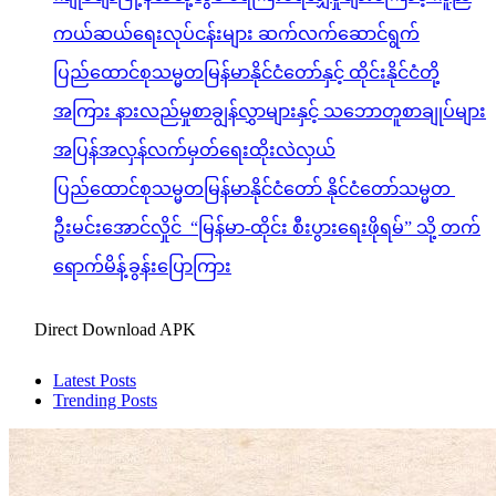
ကယ်ဆယ်ရေးလုပ်ငန်းများ ဆက်လက်ဆောင်ရွက်
ပြည်ထောင်စုသမ္မတမြန်မာနိုင်ငံတော်နှင့် ထိုင်းနိုင်ငံတို့
အကြား နားလည်မှုစာချွန်လွှာများနှင့် သဘောတူစာချုပ်များ
အပြန်အလှန်လက်မှတ်ရေးထိုးလဲလှယ်
ပြည်ထောင်စုသမ္မတမြန်မာနိုင်ငံတော် နိုင်ငံတော်သမ္မတ
ဦးမင်းအောင်လှိုင် “မြန်မာ-ထိုင်း စီးပွားရေးဖိုရမ်” သို့ တက်
ရောက်မိန့်ခွန်းပြောကြား
Direct Download APK
Latest Posts
Trending Posts