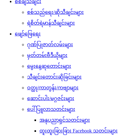
စစ်ချီသီချင်း
စစ်သည်ရေး/ဆိုသီချင်းများ
ရဲစိတ်ရဲမာန်သီချင်းများ
ဖျော်ဖြေရေး
ဂုဏ်ပြုဇာတ်လမ်းများ
မှတ်တမ်းဗီဒီယိုများ
မွေးနေ့ဆုတောင်းများ
သီချင်းတောင်းဆိုခြင်းများ
ဝတ္ထု/ကာတွန်း/ကဗျာများ
ဆောင်းပါး/မဂ္ဂဇင်းများ
ပေါ်ပြူလာသတင်းများ
အနုပညာရှင်သတင်းများ
ထူးထူးခြားခြား Facebook သတင်းများ