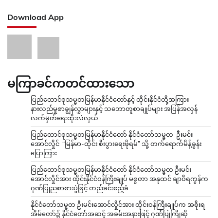
Download App
မကြာခင်ကတင်ထားသော
ပြည်ထောင်စုသမ္မတမြန်မာနိုင်ငံတော်နှင့် ထိုင်းနိုင်ငံတို့အကြား
နားလည်မှုစာချွန်လွှာများနှင့် သဘောတူစာချုပ်များ အပြန်အလှန်
လက်မှတ်ရေးထိုးလဲလှယ်
ပြည်ထောင်စုသမ္မတမြန်မာနိုင်ငံတော် နိုင်ငံတော်သမ္မတ ဦးမင်း
အောင်လှိုင် “မြန်မာ-ထိုင်း စီးပွားရေးဖိုရမ်” သို့ တက်ရောက်မိန့်ခွန်း
ပြောကြား
ပြည်ထောင်စုသမ္မတမြန်မာနိုင်ငံတော် နိုင်ငံတော်သမ္မတ ဦးမင်း
အောင်လှိုင်အား ထိုင်းနိုင်ငံဝန်ကြီးချုပ် မစ္စတာ အနုထင် ချာဝီရကွန်က
ဂုဏ်ပြုညစာစားပွဲဖြင့် တည်ခင်းဧည့်ခံ
နိုင်ငံတော်သမ္မတ ဦးမင်းအောင်လှိုင်အား ထိုင်းဝန်ကြီးချုပ်က အစိုးရ
အိမ်တော်၌ နိုင်ငံတော်အဆင့် အခမ်းအနားဖြင့် ဂုဏ်ပြုကြိုဆို