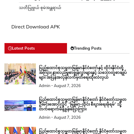
သတိပြုဖွယ် စုမဲအန္တရာယ်
Direct Download APK
Latest Posts
Trending Posts
ပြည်ထောင်စုသမ္မတမြန်မာနိုင်ငံတော်နှင့် ထိုင်းနိုင်ငံတို့
အကြား နားလည်မှုစာချွန်လွှာများနှင့် သဘောတူစာချုပ်
များ အပြန်အလှန်လက်မှတ်ရေးထိုးလဲလှယ်
Admin
August 7, 2026
ပြည်ထောင်စုသမ္မတမြန်မာနိုင်ငံတော် နိုင်ငံတော်သမ္မတ
ဦးမင်းအောင်လှိုင် “မြန်မာ-ထိုင်း စီးပွားရေးဖိုရမ်” သို့
တက်ရောက်မိန့်ခွန်းပြောကြား
Admin
August 7, 2026
ပြည်ထောင်စုသမ္မတမြန်မာနိုင်ငံတော် နိုင်ငံတော်သမ္မတ