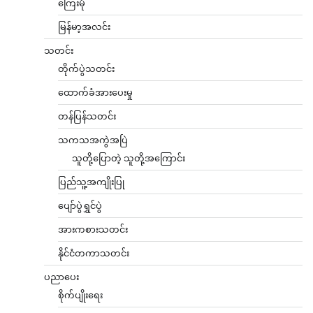
ကြေးမုံ
မြန်မာ့အလင်း
သတင်း
တိုက်ပွဲသတင်း
ထောက်ခံအားပေးမှု
တန်ပြန်သတင်း
သကသအကွဲအပြဲ
သူတို့ပြောတဲ့ သူတို့အကြောင်း
ပြည်သူ့အကျိုးပြု
ပျော်ပွဲရွှင်ပွဲ
အားကစားသတင်း
နိုင်ငံတကာသတင်း
ပညာပေး
စိုက်ပျိုးရေး