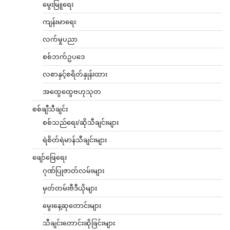
မွေးမြူရေး
ကျန်းမာရေး
လက်မှုပညာ
စစ်ဘက်ဥပဒေ
လစာနှင့်စရိတ်နှုန်းထား
အထွေထွေဗဟုသုတ
စစ်ချီသီချင်း
စစ်သည်ရေး/ဆိုသီချင်းများ
ရဲစိတ်ရဲမာန်သီချင်းများ
ဖျော်ဖြေရေး
ဂုဏ်ပြုဇာတ်လမ်းများ
မှတ်တမ်းဗီဒီယိုများ
မွေးနေ့ဆုတောင်းများ
သီချင်းတောင်းဆိုခြင်းများ