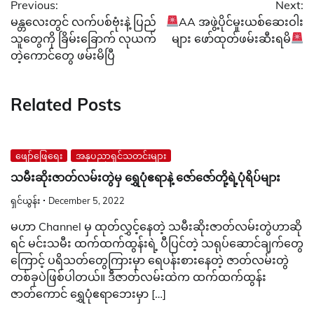
Previous:
Next:
navigation
မန္တလေးတွင် လက်ပစ်ဗုံးနဲ့ ပြည်
AA အဖွဲ့ပိုင်မူးယစ်ဆေးဝါး
သူတွေကို ခြိမ်းခြောက် လုယက်
များ ဖော်ထုတ်ဖမ်းဆီးရမိ
တဲ့ကောင်တွေ ဖမ်းမိပြီ
Related Posts
ဖျော်ဖြေရေး
အနုပညာရှင်သတင်းများ
သမီးဆိုးဇာတ်လမ်းတွဲမှ ရွှေပုံဧရာနဲ့ ဇော်ဇော်တို့ရဲ့ပုံရိပ်များ
ရှင်ယွန်း
December 5, 2022
မဟာ Channel မှ ထုတ်လွှင့်နေတဲ့ သမီးဆိုးဇာတ်လမ်းတွဲဟာဆို
ရင် မင်းသမီး ထက်ထက်ထွန်းရဲ့ ပီပြင်တဲ့ သရုပ်ဆောင်ချက်တွေ
ကြောင့် ပရိသတ်တွေကြားမှာ ရေပန်းစားနေတဲ့ ဇာတ်လမ်းတွဲ
တစ်ခုပဲဖြစ်ပါတယ်။ ဒီဇာတ်လမ်းထဲက ထက်ထက်ထွန်း
ဇာတ်ကောင် ရွှေပုံဧရာဘေးမှာ […]