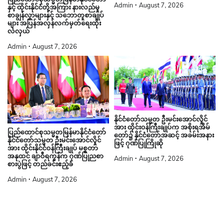
Admin
August 7, 2026
နှင့် ထိုင်းနိုင်ငံတို့အကြား နားလည်မှု
စာချွန်လွှာများနှင့် သဘောတူစာချုပ်
များ အပြန်အလှန်လက်မှတ်ရေးထိုး
လဲလှယ်
Admin
August 7, 2026
နိုင်ငံတော်သမ္မတ ဦးမင်းအောင်လှိုင်
အား ထိုင်းဝန်ကြီးချုပ်က အစိုးရအိမ်
ပြည်ထောင်စုသမ္မတမြန်မာနိုင်ငံတော်
တော်၌ နိုင်ငံတော်အဆင့် အခမ်းအနား
နိုင်ငံတော်သမ္မတ ဦးမင်းအောင်လှိုင်
ဖြင့် ဂုဏ်ပြုကြိုဆို
အား ထိုင်းနိုင်ငံဝန်ကြီးချုပ် မစ္စတာ
အနုထင် ချာဝီရကွန်က ဂုဏ်ပြုညစာ
Admin
August 7, 2026
စားပွဲဖြင့် တည်ခင်းဧည့်ခံ
Admin
August 7, 2026