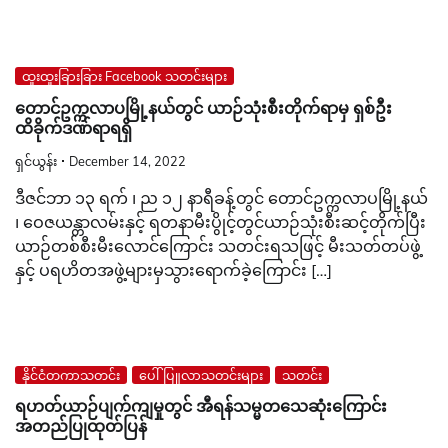
ထူးထူးခြားခြား Facebook သတင်းများ
တောင်ဥက္ကလာပမြို့နယ်တွင် ယာဉ်သုံးစီးတိုက်ရာမှ ရှစ်ဦး
ထိခိုက်ဒဏ်ရာရရှိ
ရှင်ယွန်း
December 14, 2022
ဒီဇင်ဘာ ၁၃ ရက် ၊ ည ၁၂ နာရီခန့်တွင် တောင်ဥက္ကလာပမြို့နယ်
၊ ဝေဇယန္တာလမ်းနှင့် ရတနာမီးပွိုင့်တွင်ယာဉ်သုံးစီးဆင့်တိုက်ပြီး
ယာဉ်တစ်စီးမီးလောင်ကြောင်း သတင်းရသဖြင့် မီးသတ်တပ်ဖွဲ့
နှင့် ပရဟိတအဖွဲ့များမှသွားရောက်ခဲ့ကြောင်း […]
နိုင်ငံတကာသတင်း
ပေါ်ပြူလာသတင်းများ
သတင်း
ရဟတ်ယာဉ်ပျက်ကျမှုတွင် အီရန်သမ္မတသေဆုံးကြောင်း
အတည်ပြုထုတ်ပြန်