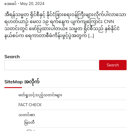
အေးခင်
May 20, 2024
အီရန်သမ္မတ ရိုင်စီနှင့် နိုင်ငံခြားရေးဝန်ကြီးများလိုက်ပါလာသော
ရဟတ်ယာဉ် မေလ ၁၉ ရက်နေ့က ပျက်ကျကြောင်း CNN
သတင်းတွင် ဖော်ပြထားပါတယ်။ သမ္မတ ရိုင်စီသည် နှစ်နိုင်ငံ
နယ်စပ်က ရေကာတာစီမံကိန်းဖွင့်ပွဲအတွက် […]
Search
Search
SiteMap အလိုက်
ဖတ်ရှုသင့်သည့်သတင်းများ
FACT CHECK
သတင်းစာ
မြဝတီ