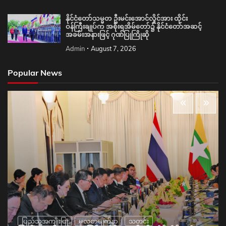
နိုင်ငံတော်သမ္မတ ဦးမင်းအောင်လှိုင်အား ထိုင်း
ဝန်ကြီးချုပ်က အစိုးရအိမ်တော်၌ နိုင်ငံတော်အဆင့်
အခမ်းအနားဖြင့် ဂုဏ်ပြုကြိုဆို
Admin
August 7, 2026
Popular News
ပြည်သူ့အကျိုးပြု
မူလစာမျက်နှာ
သတင်း