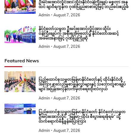
ဦးမင်းအောင်လှိုင်အား ထိုင်းနိုင်ငံဝန်ကြီးချုပ် မစ္စတာ အနု
ထင် ချာဝီရကွန်က ဂုဏ်ပြုညစာစားပွဲဖြင့် တည်ခင်းဧည့်ခံ
Admin
August 7, 2026
နိုင်ငံတော်သမ္မတ ဦးမင်းအောင်လှိုင်အား ထိုင်း
ဝန်ကြီးချုပ်က အစိုးရအိမ်တော်၌ နိုင်ငံတော်အဆင့်
အခမ်းအနားဖြင့် ဂုဏ်ပြုကြိုဆို
Admin
August 7, 2026
Featured News
ပြည်ထောင်စုသမ္မတမြန်မာနိုင်ငံတော်နှင့် ထိုင်းနိုင်ငံတို့
အကြား နားလည်မှုစာချွန်လွှာများနှင့် သဘောတူစာချုပ်
များ အပြန်အလှန်လက်မှတ်ရေးထိုးလဲလှယ်
Admin
August 7, 2026
ပြည်ထောင်စုသမ္မတမြန်မာနိုင်ငံတော် နိုင်ငံတော်သမ္မတ
ဦးမင်းအောင်လှိုင် “မြန်မာ-ထိုင်း စီးပွားရေးဖိုရမ်” သို့
တက်ရောက်မိန့်ခွန်းပြောကြား
Admin
August 7, 2026