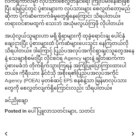
လက်ရှိကာလမှာ လုပ်သားစေလွှတ်နိုင်ရေး ကြိုးပမ်းနေဆဲဖြစ်
ပြီး မြေပြင်တွင် ပွဲစားများက လုပ်သားများ စေလွှတ်တော့မည်
ဆိုကာ ပိုက်ဆံကောက်ခံမှုတွေရှိနေကြောင်း သိရပါတယ်။
တရားဝင်စာမထွက် သေးဘဲ အယုံမလွယ်ကြဖို လိုပါတယ်။
အယုံလွယ်သူများဟာ မရှိ ရှိရာများကို ထုခွဲရောင်းချ ပေါင်နှံ
ချေးငှားပြီး ပွဲစားများထံ ပိုက်ဆံများပေးသွင်း နေကြတယ်လို
သိရပါတယ်။ ဒါကြောင့် ပြည်ပအလုပ်အကိုင်ရှာချင်သူတွေအနေ
နဲ့ သေချာစုံစမ်းပြီး လိုင်စင်ရ Agency များနဲ့ ချိတ်ဆက်ကာ
ပွဲစားမခံဘဲ တိုက်ရိုက်သွားကြရန် အကြံပြုပြောကြားထားပါ
တယ်။ ကိုရီးယား နိုင်ငံသို အစိုးရ၏ပြည်ပအလုပ်အကိုင်
Agency (POEA) မှတစ်ဆင့် EPS စနစ်နဲ့သာ မြန်မာလုပ်သား
တွေကို စေလွှတ်လျက်ရှိကြောင်းလည်း သိရပါတယ်။
ခင်ညိုချော
Posted in
ပေါ်ပြူလာသတင်းများ
,
သတင်း
Post