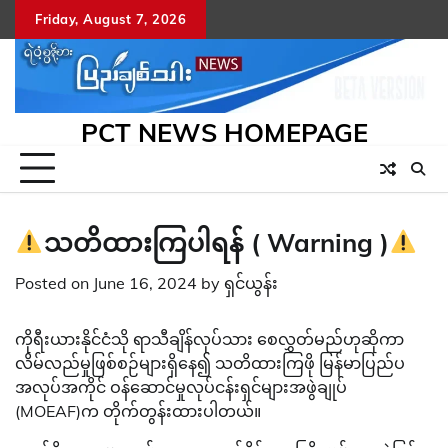
Skip
Friday, August 7, 2026
to
content
PCT NEWS HOMEPAGE
သတိထားကြပါရန် ( Warning )
Posted on
June 16, 2024
by
ရှင်ယွန်း
ကိုရီးယားနိုင်ငံသို ရာသီချိန်လုပ်သား စေလွှတ်မည်ဟုဆိုကာ
လိမ်လည်မှုဖြစ်စဉ်များရှိနေ၍ သတိထားကြဖို မြန်မာပြည်ပ
အလုပ်အကိုင် ဝန်ဆောင်မှုလုပ်ငန်းရှင်များအဖွဲချုပ်
(MOEAF)က တိုက်တွန်းထားပါတယ်။