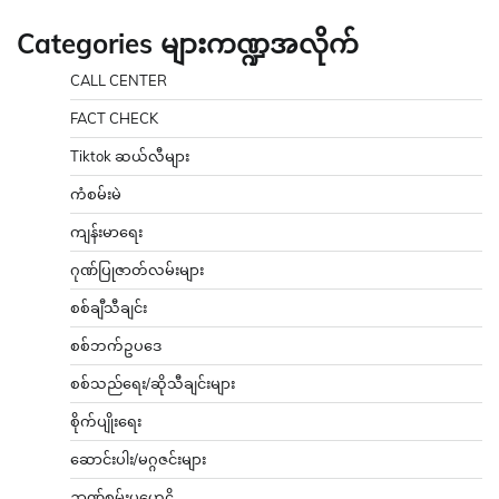
Categories များကဏ္ဍအလိုက်
CALL CENTER
FACT CHECK
Tiktok ဆယ်လီများ
ကံစမ်းမဲ
ကျန်းမာရေး
ဂုဏ်ပြုဇာတ်လမ်းများ
စစ်ချီသီချင်း
စစ်ဘက်ဥပဒေ
စစ်သည်ရေး/ဆိုသီချင်းများ
စိုက်ပျိုးရေး
ဆောင်းပါး/မဂ္ဂဇင်းများ
ဉာဏ်စမ်းပဟေဠိ