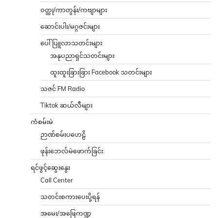
ဝတ္ထု/ကာတွန်း/ကဗျာများ
ဆောင်းပါး/မဂ္ဂဇင်းများ
ပေါ်ပြူလာသတင်းများ
အနုပညာရှင်သတင်းများ
ထူးထူးခြားခြား Facebook သတင်းများ
သဇင် FM Radio
Tiktok ဆယ်လီများ
ကံစမ်းမဲ
ဉာဏ်စမ်းပဟေဠိ
ဖုန်းဘေလ်မဲဖောက်ခြင်း
ရင်ဖွင့်ဆွေးနွေး
Call Center
သတင်းစကားပေးပို့ရန်
အမေး/အဖြေကဏ္ဍ