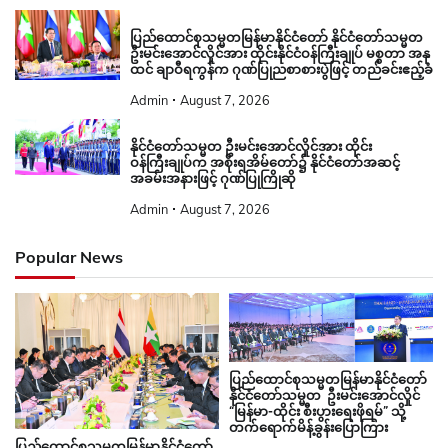
ပြည်ထောင်စုသမ္မတမြန်မာနိုင်ငံတော် နိုင်ငံတော်သမ္မတ
ဦးမင်းအောင်လှိုင်အား ထိုင်းနိုင်ငံဝန်ကြီးချုပ် မစ္စတာ အနု
ထင် ချာဝီရကွန်က ဂုဏ်ပြုညစာစားပွဲဖြင့် တည်ခင်းဧည့်ခံ
Admin
August 7, 2026
နိုင်ငံတော်သမ္မတ ဦးမင်းအောင်လှိုင်အား ထိုင်း
ဝန်ကြီးချုပ်က အစိုးရအိမ်တော်၌ နိုင်ငံတော်အဆင့်
အခမ်းအနားဖြင့် ဂုဏ်ပြုကြိုဆို
Admin
August 7, 2026
Popular News
ပြည်ထောင်စုသမ္မတမြန်မာနိုင်ငံတော်
နိုင်ငံတော်သမ္မတ ဦးမင်းအောင်လှိုင်
“မြန်မာ-ထိုင်း စီးပွားရေးဖိုရမ်” သို့
တက်ရောက်မိန့်ခွန်းပြောကြား
ပြည်ထောင်စုသမ္မတမြန်မာနိုင်ငံတော်