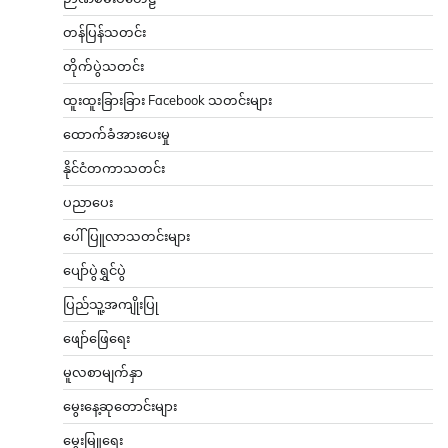
တန်ပြန်သတင်း
တိုက်ပွဲသတင်း
ထူးထူးခြားခြား Facebook သတင်းများ
ထောက်ခံအားပေးမှု
နိုင်ငံတကာသတင်း
ပညာပေး
ပေါ်ပြူလာသတင်းများ
ပျော်ပွဲရွှင်ပွဲ
ပြည်သူ့အကျိုးပြု
ဖျော်ဖြေရေး
မူလစာမျက်နှာ
မွေးနေ့ဆုတောင်းများ
မွေးမြူရေး