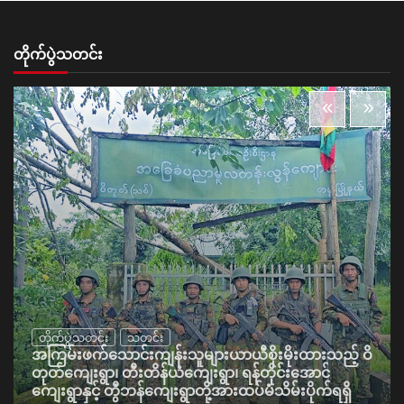
တိုက်ပွဲသတင်း
တိုက်ပွဲသတင်း
သတင်း
အကြမ်းဖက်သောင်းကျန်းသူများယာယီစိုးမိုးထားသည့် ဝိ
တုတ်ကျေးရွာ၊ တီးတိန်ယံကျေးရွာ၊ ရန်တိုင်းအောင်
ကျေးရွာနှင့် တွီဘန်ကျေးရွာတို့အားထပ်မံသိမ်းပိုက်ရရှိ