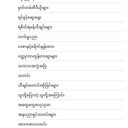
မှတ်တမ်းဗီဒီယိုများ
ရင်ဖွင့်ဆွေးနွေး
ရဲစိတ်ရဲမန်သီချင်းများ
လက်မှုပညာ
လစာနှင့်စရိတ်နှုန်းထား
ဝတ္ထု/ကာတွန်း/ကဗျာများ
သကသအကွဲအပြဲ
သတင်း
သီချင်းတောင်းဆိုခြင်းများ
သူတို့ပြောတဲ့ သူတို့အကြောင်း
အထွေထွေဗဟုသုတ
အနုပညာရှင်သတင်းများ
အားကစားသတင်း