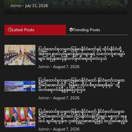
Admin
July 31, 2026
Latest Posts
Trending Posts
ပြည်ထောင်စုသမ္မတမြန်မာနိုင်ငံတော်နှင့် ထိုင်းနိုင်ငံတို့
အကြား နားလည်မှုစာချွန်လွှာများနှင့် သဘောတူစာချုပ်
များ အပြန်အလှန်လက်မှတ်ရေးထိုးလဲလှယ်
Admin
August 7, 2026
ပြည်ထောင်စုသမ္မတမြန်မာနိုင်ငံတော် နိုင်ငံတော်သမ္မတ
ဦးမင်းအောင်လှိုင် “မြန်မာ-ထိုင်း စီးပွားရေးဖိုရမ်” သို့
တက်ရောက်မိန့်ခွန်းပြောကြား
Admin
August 7, 2026
ပြည်ထောင်စုသမ္မတမြန်မာနိုင်ငံတော် နိုင်ငံတော်သမ္မတ
ဦးမင်းအောင်လှိုင်အား ထိုင်းနိုင်ငံဝန်ကြီးချုပ် မစ္စတာ အနု
ထင် ချာဝီရကွန်က ဂုဏ်ပြုညစာစားပွဲဖြင့် တည်ခင်းဧည့်ခံ
Admin
August 7, 2026