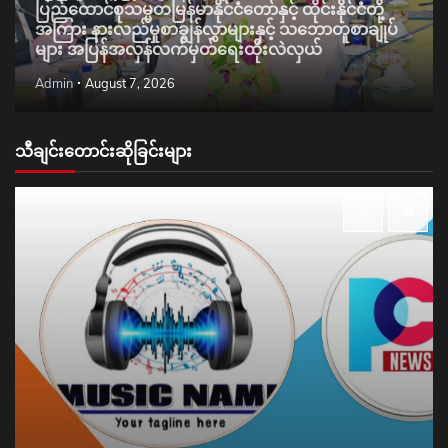
ပြည်ထောင်စုသမ္မတမြန်မာနိုင်ငံတော်နှင့် ထိုင်းနိုင်ငံတို့
အကြား နားလည်မှုစာချွန်လွှာများနှင့် သဘောတူစာချုပ်
များ အပြန်အလှန်လက်မှတ်ရေးထိုးလဲလှယ်
Admin
August 7, 2026
သီချင်းတောင်းဆိုခြင်းများ