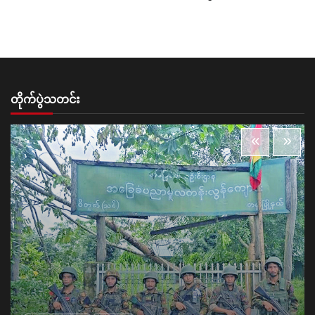
တိုက်ပွဲသတင်း