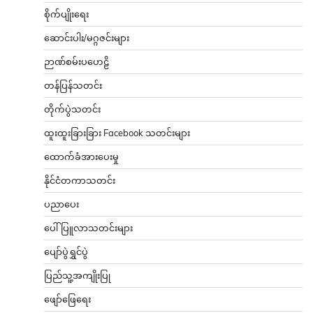
စိုက်ပျိုးရေး
ဆောင်းပါး/မဂ္ဂဇင်းများ
ဉာဏ်စမ်းပဟေဠိ
တန်ပြန်သတင်း
တိုက်ပွဲသတင်း
ထူးထူးခြားခြား Facebook သတင်းများ
ထောက်ခံအားပေးမှု
နိုင်ငံတကာသတင်း
ပညာပေး
ပေါ်ပြူလာသတင်းများ
ပျော်ပွဲရွှင်ပွဲ
ပြည်သူ့အကျိုးပြု
ဖျော်ဖြေရေး