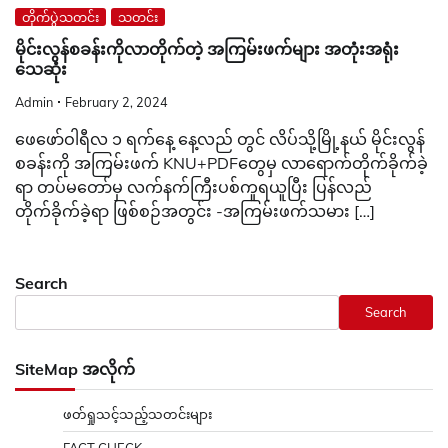
တိုက်ပွဲသတင်း
သတင်း
မိုင်းလွန်စခန်းကိုလာတိုက်တဲ့ အကြမ်းဖက်များ အတုံးအရုံး
သေဆုံး
Admin
February 2, 2024
ဖေဖော်ဝါရီလ ၁ ရက်နေ့ နေ့လည် တွင် လိပ်သို့မြို့နယ် မိုင်းလွန်
စခန်းကို အကြမ်းဖက် KNU+PDFတွေမှ လာရောက်တိုက်ခိုက်ခဲ့
ရာ တပ်မတော်မှ လက်နက်ကြီးပစ်ကူရယူပြီး ပြန်လည်
တိုက်ခိုက်ခဲ့ရာ ဖြစ်စဉ်အတွင်း -အကြမ်းဖက်သမား […]
Search
Search
SiteMap အလိုက်
ဖတ်ရှုသင့်သည့်သတင်းများ
FACT CHECK