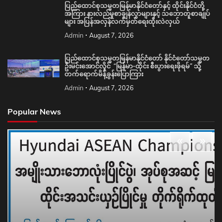
ပြည်ထောင်စုသမ္မတမြန်မာနိုင်ငံတော်နှင့် ထိုင်းနိုင်ငံတို့
အကြား နားလည်မှုစာချွန်လွှာများနှင့် သဘောတူစာချုပ်
များ အပြန်အလှန်လက်မှတ်ရေးထိုးလဲလှယ်
Admin
August 7, 2026
ပြည်ထောင်စုသမ္မတမြန်မာနိုင်ငံတော် နိုင်ငံတော်သမ္မတ
ဦးမင်းအောင်လှိုင် “မြန်မာ-ထိုင်း စီးပွားရေးဖိုရမ်” သို့
တက်ရောက်မိန့်ခွန်းပြောကြား
Admin
August 7, 2026
Popular News