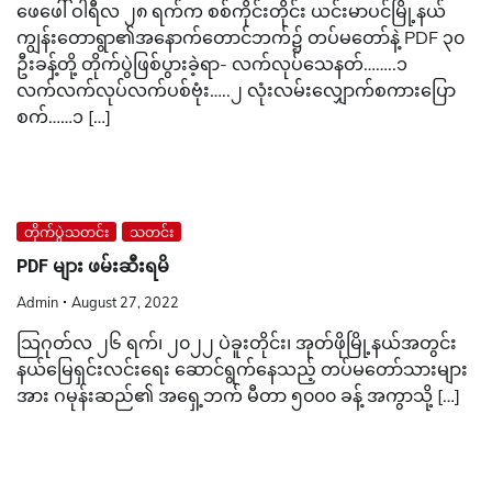
ဖေဖေါ် ဝါရီလ ၂၈ ရက်က စစ်ကိုင်းတိုင်း ယင်းမာပင်မြို့နယ်
ကျွန်းတောရွာ၏အနောက်တောင်ဘက်၌ တပ်မတော်နဲ့ PDF ၃၀
ဦးခန့်တို့ တိုက်ပွဲဖြစ်ပွားခဲ့ရာ- လက်လုပ်သေနတ်……..၁
လက်လက်လုပ်လက်ပစ်ဗုံး…..၂ လုံးလမ်းလျှောက်စကားပြော
စက်……၁ […]
တိုက်ပွဲသတင်း
သတင်း
PDF များ ဖမ်းဆီးရမိ
Admin
August 27, 2022
သြဂုတ်လ ၂၆ ရက်၊ ၂၀၂၂ ပဲခူးတိုင်း၊ အုတ်ဖိုမြို့နယ်အတွင်း
နယ်မြေရှင်းလင်းရေး ဆောင်ရွက်နေသည့် တပ်မတော်သားများ
အား ဂမုန်းဆည်၏ အရှေ့ဘက် မီတာ ၅၀၀၀ ခန့် အကွာသို့ […]