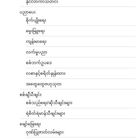
နိုင်ငံတကာသတင်း
ပညာပေး
စိုက်ပျိုးရေး
မွေးမြူရေး
ကျန်းမာရေး
လက်မှုပညာ
စစ်ဘက်ဥပဒေ
လစာနှင့်စရိတ်နှုန်းထား
အထွေထွေဗဟုသုတ
စစ်ချီသီချင်း
စစ်သည်ရေး/ဆိုသီချင်းများ
ရဲစိတ်ရဲမာန်သီချင်းများ
ဖျော်ဖြေရေး
ဂုဏ်ပြုဇာတ်လမ်းများ