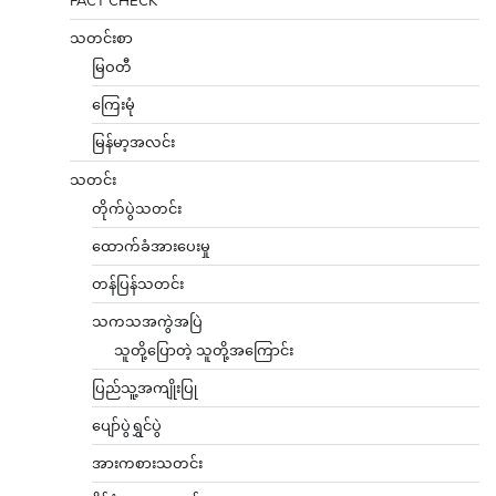
သတင်းစာ
မြဝတီ
ကြေးမုံ
မြန်မာ့အလင်း
သတင်း
တိုက်ပွဲသတင်း
ထောက်ခံအားပေးမှု
တန်ပြန်သတင်း
သကသအကွဲအပြဲ
သူတို့ပြောတဲ့ သူတို့အကြောင်း
ပြည်သူ့အကျိုးပြု
ပျော်ပွဲရွှင်ပွဲ
အားကစားသတင်း