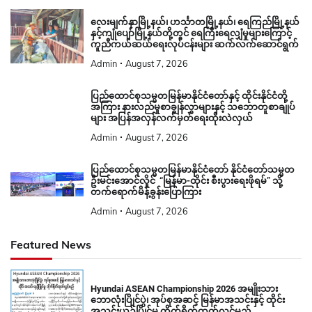
လေးမျက်နှာမြို့နယ်၊ ဟင်္သာတမြို့နယ်၊ ရေကြည်မြို့နယ်
နှင့်ကျုံပျော်မြို့နယ်တို့တွင် ရေကြီးရေလျှံမှုများကြောင့်
ကူညီကယ်ဆယ်ရေးလုပ်ငန်းများ ဆက်လက်ဆောင်ရွက်
Admin
August 7, 2026
ပြည်ထောင်စုသမ္မတမြန်မာနိုင်ငံတော်နှင့် ထိုင်းနိုင်ငံတို့
အကြား နားလည်မှုစာချွန်လွှာများနှင့် သဘောတူစာချုပ်
များ အပြန်အလှန်လက်မှတ်ရေးထိုးလဲလှယ်
Admin
August 7, 2026
ပြည်ထောင်စုသမ္မတမြန်မာနိုင်ငံတော် နိုင်ငံတော်သမ္မတ
ဦးမင်းအောင်လှိုင် “မြန်မာ-ထိုင်း စီးပွားရေးဖိုရမ်” သို့
တက်ရောက်မိန့်ခွန်းပြောကြား
Admin
August 7, 2026
Featured News
Hyundai ASEAN Championship 2026 အမျိုးသား
ဘောလုံးပြိုင်ပွဲ၊ အုပ်စုအဆင့် မြန်မာအသင်းနှင့် ထိုင်း
အသင်းယှဉ်ပြိုင်မှု တိုက်ရိုက်ထုတ်လွှင့်မည်