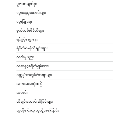
မူလစာမျက်နှာ
မွေးနေ့ဆုတောင်းများ
မွေးမြူရေး
မှတ်တမ်းဗီဒီယိုများ
ရင်ဖွင့်ဆွေးနွေး
ရဲစိတ်ရဲမန်သီချင်းများ
လက်မှုပညာ
လစာနှင့်စရိတ်နှုန်းထား
ဝတ္ထု/ကာတွန်း/ကဗျာများ
သကသအကွဲအပြဲ
သတင်း
သီချင်းတောင်းဆိုခြင်းများ
သူတို့ပြောတဲ့ သူတို့အကြောင်း