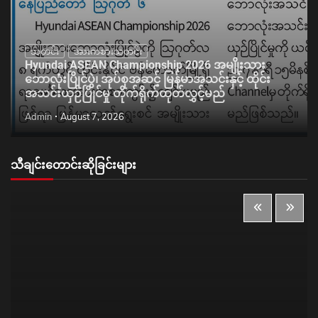
သတင်း
အားကစားသတင်း
Hyundai ASEAN Championship 2026 အမျိုးသား
ဘောလုံးပြိုင်ပွဲ၊ အုပ်စုအဆင့် မြန်မာအသင်းနှင့် ထိုင်း
အသင်းယှဉ်ပြိုင်မှု တိုက်ရိုက်ထုတ်လွှင့်မည်
Admin
August 7, 2026
သီချင်းတောင်းဆိုခြင်းများ