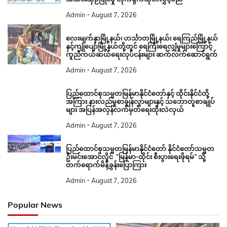
Admin
August 7, 2026
လေးမျက်နှာမြို့နယ်၊ ဟင်္သာတမြို့နယ်၊ ရေကြည်မြို့နယ်
နှင့်ကျုံပျော်မြို့နယ်တို့တွင် ရေကြီးရေလျှံမှုများကြောင့်
ကူညီကယ်ဆယ်ရေးလုပ်ငန်းများ ဆက်လက်ဆောင်ရွက်
Admin
August 7, 2026
ပြည်ထောင်စုသမ္မတမြန်မာနိုင်ငံတော်နှင့် ထိုင်းနိုင်ငံတို့
အကြား နားလည်မှုစာချွန်လွှာများနှင့် သဘောတူစာချုပ်
များ အပြန်အလှန်လက်မှတ်ရေးထိုးလဲလှယ်
Admin
August 7, 2026
ပြည်ထောင်စုသမ္မတမြန်မာနိုင်ငံတော် နိုင်ငံတော်သမ္မတ
ဦးမင်းအောင်လှိုင် “မြန်မာ-ထိုင်း စီးပွားရေးဖိုရမ်” သို့
တက်ရောက်မိန့်ခွန်းပြောကြား
Admin
August 7, 2026
Popular News