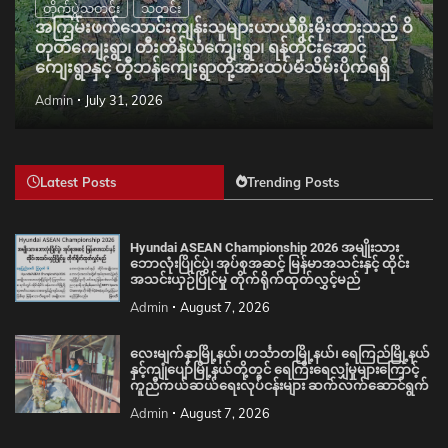
တိုက်ပွဲသတင်း
သတင်း
အကြမ်းဖက်သောင်းကျန်းသူများယာယီစိုးမိုးထားသည့် ဝိ
တုတ်ကျေးရွာ၊ တီးတိန်ယံကျေးရွာ၊ ရန်တိုင်းအောင်
ကျေးရွာနှင့် တွီဘန်ကျေးရွာတို့အားထပ်မံသိမ်းပိုက်ရရှိ
Admin
July 31, 2026
Latest Posts
Trending Posts
Hyundai ASEAN Championship 2026 အမျိုးသား
ဘောလုံးပြိုင်ပွဲ၊ အုပ်စုအဆင့် မြန်မာအသင်းနှင့် ထိုင်း
အသင်းယှဉ်ပြိုင်မှု တိုက်ရိုက်ထုတ်လွှင့်မည်
Admin
August 7, 2026
လေးမျက်နှာမြို့နယ်၊ ဟင်္သာတမြို့နယ်၊ ရေကြည်မြို့နယ်
နှင့်ကျုံပျော်မြို့နယ်တို့တွင် ရေကြီးရေလျှံမှုများကြောင့်
ကူညီကယ်ဆယ်ရေးလုပ်ငန်းများ ဆက်လက်ဆောင်ရွက်
Admin
August 7, 2026