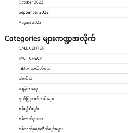
October 2022
September 2022
August 2022
Categories များကဏ္ဍအလိုက်
CALL CENTER
FACT CHECK
Tiktok ဆယ်လီများ
ကံစမ်းမဲ
ကျန်းမာရေး
ဂုဏ်ပြုဇာတ်လမ်းများ
စစ်ချီသီချင်း
စစ်ဘက်ဥပဒေ
စစ်သည်ရေး/ဆိုသီချင်းများ