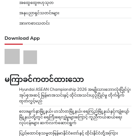
အထွေထွေဗဟုသုတ
အနုပညာရှင်သတင်းများ
အားကစားသတင်း
Download App
မကြာခင်ကတင်ထားသော
Hyundai ASEAN Championship 2026 အမျိုးသားဘောလုံးပြိုင်ပွဲ၊
အုပ်စုအဆင့် မြန်မာအသင်းနှင့် ထိုင်းအသင်းယှဉ်ပြိုင်မှု တိုက်ရိုက်
ထုတ်လွှင့်မည်
လေးမျက်နှာမြို့နယ်၊ ဟင်္သာတမြို့နယ်၊ ရေကြည်မြို့နယ်နှင့်ကျုံပျော်
မြို့နယ်တို့တွင် ရေကြီးရေလျှံမှုများကြောင့် ကူညီကယ်ဆယ်ရေး
လုပ်ငန်းများ ဆက်လက်ဆောင်ရွက်
ပြည်ထောင်စုသမ္မတမြန်မာနိုင်ငံတော်နှင့် ထိုင်းနိုင်ငံတို့အကြား