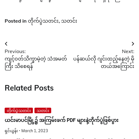
Posted in
တိုက်ပွဲသတင်း
,
သတင်း
Post
Previous:
Next:
navigation
ကျင့်ဝတ်သိက္ခာမဲ့တဲ့ သံအမတ်
ပန်ဆယ်လို ဂျင်းထည့်နေတဲ့ မို
ကြီး သိစေရန်
တယ်အကြောင်း
Related Posts
တိုက်ပွဲသတင်း
သတင်း
ယင်းမာပင်မြို့၌ အကြမ်းဖက် PDF များနဲ့တိုက်ပွဲဖြစ်ပွား
ရှင်ယွန်း
March 1, 2023