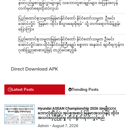
နားလည်မှုစာချွန်လွှာများနှင့် သဘောတူစာချုပ်များ အပြန်အလှန်
လက်မှတ်ရေးထိုးလဲလှယ်
ပြည်ထောင်စုသမ္မတမြန်မာနိုင်ငံတော် နိုင်ငံတော်သမ္မတ ဦးမင်း
အောင်လှိုင် “မြန်မာ-ထိုင်း စီးပွားရေးဖိုရမ်” သို့ တက်ရောက်မိန့်ခွန်း
ပြောကြား
ပြည်ထောင်စုသမ္မတမြန်မာနိုင်ငံတော် နိုင်ငံတော်သမ္မတ ဦးမင်း
အောင်လှိုင်အား ထိုင်းနိုင်ငံဝန်ကြီးချုပ် မစ္စတာ အနုထင် ချာဝီရကွန်က
ဂုဏ်ပြုညစာစားပွဲဖြင့် တည်ခင်းဧည့်ခံ
Direct Download APK
Latest Posts
Trending Posts
Hyundai ASEAN Championship 2026 အမျိုးသား
ဘောလုံးပြိုင်ပွဲ၊ အုပ်စုအဆင့် မြန်မာအသင်းနှင့် ထိုင်း
အသင်းယှဉ်ပြိုင်မှု တိုက်ရိုက်ထုတ်လွှင့်မည်
Admin
August 7, 2026