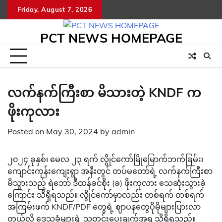
Skip
Friday, August 7, 2026
to
content
PCT NEWS HOMEPAGE
လက်နက်ကြီးစာ မိသားတဲ့ KNDF က
ဖိုးကုလား
Posted on
May 30, 2024
by
admin
၂၀၂၄ ခုနှစ်၊ မေလ ၂၃ ရက် လွိုင်ကော်မြိုမြောက်ဘက်ခြမ်း၊
ကျောင်းကုန်းကျေးရွာ အနီးတွင် တပ်မတော်ရဲ့ လက်နက်ကြီးစာ
မိသွားသည့် ရဲဘော် ဒီထန်ခင်စိုး (ခ) ဖိုးကုလား သေဆုံးသွားခဲ့
ကြောင်း သိရှိရသည်။ လွိုင်ကော်မှာလည်း တစ်ရက် တစ်ရက်
အကြမ်းဖက် KNDF/PDF တွေရဲ့ ဈာပနတွေပိုမိုများပြားလာ
တယ်လို့ ဒေသခံများရဲ့ သတင်းပေးချက်အရ သိရှိရသည်။