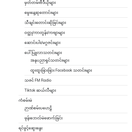
မှတ်တမ်းဗီဒီယိုများ
မွေးနေ့ဆုတောင်းများ
သီချင်းတောင်းဆိုခြင်းများ
ဝတ္ထု/ကာတွန်း/ကဗျာများ
ဆောင်းပါး/မဂ္ဂဇင်းများ
ပေါ်ပြူလာသတင်းများ
အနုပညာရှင်သတင်းများ
ထူးထူးခြားခြား Facebook သတင်းများ
သဇင် FM Radio
Tiktok ဆယ်လီများ
ကံစမ်းမဲ
ဉာဏ်စမ်းပဟေဠိ
ဖုန်းဘေလ်မဲဖောက်ခြင်း
ရင်ဖွင့်ဆွေးနွေး