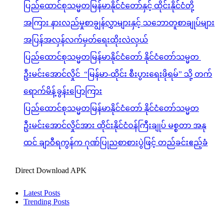
ပြည်ထောင်စုသမ္မတမြန်မာနိုင်ငံတော်နှင့် ထိုင်းနိုင်ငံတို့
အကြား နားလည်မှုစာချွန်လွှာများနှင့် သဘောတူစာချုပ်များ
အပြန်အလှန်လက်မှတ်ရေးထိုးလဲလှယ်
ပြည်ထောင်စုသမ္မတမြန်မာနိုင်ငံတော် နိုင်ငံတော်သမ္မတ
ဦးမင်းအောင်လှိုင် “မြန်မာ-ထိုင်း စီးပွားရေးဖိုရမ်” သို့ တက်
ရောက်မိန့်ခွန်းပြောကြား
ပြည်ထောင်စုသမ္မတမြန်မာနိုင်ငံတော် နိုင်ငံတော်သမ္မတ
ဦးမင်းအောင်လှိုင်အား ထိုင်းနိုင်ငံဝန်ကြီးချုပ် မစ္စတာ အနု
ထင် ချာဝီရကွန်က ဂုဏ်ပြုညစာစားပွဲဖြင့် တည်ခင်းဧည့်ခံ
Direct Download APK
Latest Posts
Trending Posts