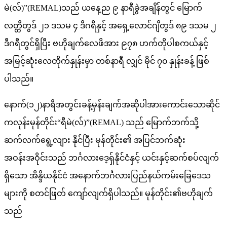
မဲ(လ်)”(REMAL)သည် ယနေ့ည ၉ နာရီခွဲအချိန်တွင် မြောက်
လတ္တီတွဒ် ၂၁ ဒသမ ၄ ဒီဂရီနှင့် အရှေ့လောင်ဂျီတွဒ် ၈၉ ဒသမ ၂
ဒီဂရီတွင်ရှိပြီး ဗဟိုချက်လေဖိအား ၉၇၈ ဟက်တိုပါစကယ်နှင့်
အမြင့်ဆုံးလေတိုက်နှုန်းမှာ တစ်နာရီ လျှင် မိုင် ၇၀ နှုန်းခန့် ဖြစ်
ပါသည်။
နောက်(၁၂)နာရီအတွင်းခန့်မှန်းချက်အဆိုပါအားကောင်းသောဆိုင်
ကလုန်းမုန်တိုင်း“ရီမဲ(လ်)”(REMAL) သည် မြောက်ဘက်သို့
ဆက်လက်ရွေ့လျား နိုင်ပြီး မုန်တိုင်း၏ အပြင်ဘက်ဆုံး
အဝန်းအဝိုင်းသည် ဘင်္ဂလားဒေ့ရှ်နိုင်ငံနှင့် ယင်းနှင့်ဆက်စပ်လျက်
ရှိသော အိန္ဒိယနိုင်ငံ အနောက်ဘင်္ဂလားပြည်နယ်ကမ်းခြေဒေသ
များကို စတင်ဖြတ် ကျော်လျက်ရှိပါသည်။ မုန်တိုင်း၏ဗဟိုချက်
သည်