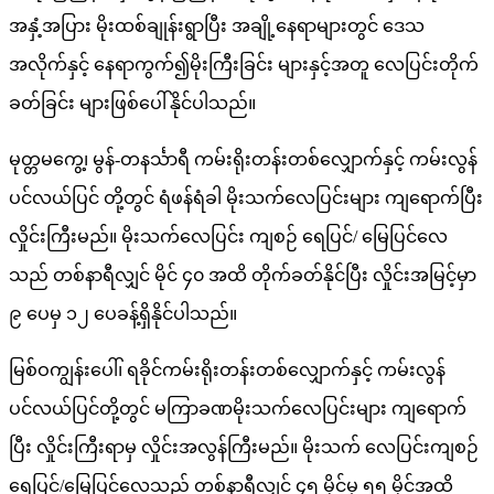
အနှံ့အပြား မိုးထစ်ချုန်းရွာပြီး အချို့နေရာများတွင် ဒေသ
အလိုက်နှင့် နေရာကွက်၍မိုးကြီးခြင်း များနှင့်အတူ လေပြင်းတိုက်
ခတ်ခြင်း များဖြစ်ပေါ်နိုင်ပါသည်။
မုတ္တမကွေ့၊ မွန်-တနင်္သာရီ ကမ်းရိုးတန်းတစ်လျှောက်နှင့် ကမ်းလွန်
ပင်လယ်ပြင် တို့တွင် ရံဖန်ရံခါ မိုးသက်လေပြင်းများ ကျရောက်ပြီး
လှိုင်းကြီးမည်။ မိုးသက်လေပြင်း ကျစဉ် ရေပြင်/ မြေပြင်လေ
သည် တစ်နာရီလျှင် မိုင် ၄၀ အထိ တိုက်ခတ်နိုင်ပြီး လှိုင်းအမြင့်မှာ
၉ ပေမှ ၁၂ ပေခန့်ရှိနိုင်ပါသည်။
မြစ်ဝကျွန်းပေါ်၊ ရခိုင်ကမ်းရိုးတန်းတစ်လျှောက်နှင့် ကမ်းလွန်
ပင်လယ်ပြင်တို့တွင် မကြာခဏမိုးသက်လေပြင်းများ ကျရောက်
ပြီး လှိုင်းကြီးရာမှ လှိုင်းအလွန်ကြီးမည်။ မိုးသက် လေပြင်းကျစဉ်
ရေပြင်/မြေပြင်လေသည် တစ်နာရီလျှင် ၄၅ မိုင်မှ ၅၅ မိုင်အထိ