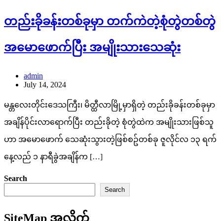
တည်းခိုခန်းတစ်ခုမှာ တက်ကဲတဲ့စုံတွဲတစ်တွဲ
အမောဖောက်ပြီး အမျိုးသားသေဆုံး
admin
July 14, 2024
မန္တလေးတိုင်းဒေသကြီး၊ မိတ္ထီလာမြို့မှာရှိတဲ့ တည်းခိုခန်းတစ်ခုမှာ
အချိန်ပိုင်းလာရောက်ပြီး တည်းခိုတဲ့ စုံတွဲထဲက အမျိုးသားဖြစ်သူ
ဟာ အမောဖောက် သေဆုံးသွားတဲ့ဖြစ်စဥ်တစ်ခု ဇူလိုင်လ ၁၃ ရက်
နေ့လည် ၁ နာရီခွဲအချိန်က […]
Search
Search
SiteMap အလိုက်