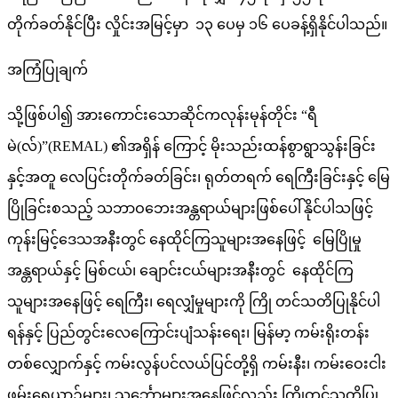
တိုက်ခတ်နိုင်ပြီး လှိုင်းအမြင့်မှာ ၁၃ ပေမှ ၁၆ ပေခန့်ရှိနိုင်ပါသည်။
အကြံပြုချက်
သို့ဖြစ်ပါ၍ အားကောင်းသောဆိုင်ကလုန်းမုန်တိုင်း “ရီ
မဲ(လ်)”(REMAL) ၏အရှိန် ကြောင့် မိုးသည်းထန်စွာရွာသွန်းခြင်း
နှင့်အတူ လေပြင်းတိုက်ခတ်ခြင်း၊ ရုတ်တရက် ရေကြီးခြင်းနှင့် မြေ
ပြိုခြင်းစသည့် သဘာဝဘေးအန္တရာယ်များဖြစ်ပေါ်နိုင်ပါသဖြင့်
ကုန်းမြင့်ဒေသအနီးတွင် နေထိုင်ကြသူများအနေဖြင့် မြေပြိုမှု
အန္တရာယ်နှင့် မြစ်ငယ်၊ ချောင်းငယ်များအနီးတွင် နေထိုင်ကြ
သူများအနေဖြင့် ရေကြီး၊ ရေလျှံမှုများကို ကြို တင်သတိပြုနိုင်ပါ
ရန်နှင့် ပြည်တွင်းလေကြောင်းပျံသန်းရေး၊ မြန်မာ့ ကမ်းရိုးတန်း
တစ်လျှောက်နှင့် ကမ်းလွန်ပင်လယ်ပြင်တို့ရှိ ကမ်းနီး၊ ကမ်းဝေးငါး
ဖမ်းရေယာဉ်များ၊ သင်္ဘောများအနေဖြင့်လည်း ကြိုတင်သတိပြု