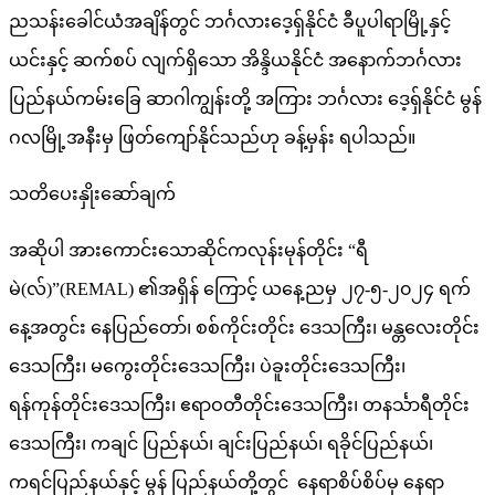
ညသန်းခေါင်ယံအချိန်တွင် ဘင်္ဂလားဒေ့ရှ်နိုင်ငံ ခီပူပါရာမြို့နှင့်
ယင်းနှင့် ဆက်စပ် လျက်ရှိသော အိန္ဒိယနိုင်ငံ အနောက်ဘင်္ဂလား
ပြည်နယ်ကမ်းခြေ ဆာဂါကျွန်းတို့ အကြား ဘင်္ဂလား ဒေ့ရှ်နိုင်ငံ မွန်
ဂလမြို့အနီးမှ ဖြတ်ကျော်နိုင်သည်ဟု ခန့်မှန်း ရပါသည်။
သတိပေးနှိုးဆော်ချက်
အဆိုပါ အားကောင်းသောဆိုင်ကလုန်းမုန်တိုင်း “ရီ
မဲ(လ်)”(REMAL) ၏အရှိန် ကြောင့် ယနေ့ညမှ ၂၇-၅-၂၀၂၄ ရက်
နေ့အတွင်း နေပြည်တော်၊ စစ်ကိုင်းတိုင်း ဒေသကြီး၊ မန္တလေးတိုင်း
ဒေသကြီး၊ မကွေးတိုင်းဒေသကြီး၊ ပဲခူးတိုင်းဒေသကြီး၊
ရန်ကုန်တိုင်းဒေသကြီး၊ ဧရာဝတီတိုင်းဒေသကြီး၊ တနင်္သာရီတိုင်း
ဒေသကြီး၊ ကချင် ပြည်နယ်၊ ချင်းပြည်နယ်၊ ရခိုင်ပြည်နယ်၊
ကရင်ပြည်နယ်နှင့် မွန် ပြည်နယ်တို့တွင် နေရာစိပ်စိပ်မှ နေရာ