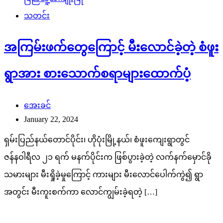
သတင်း
အကြမ်းဖက်တွေကြောင့် မီးလောင်ခဲ့တဲ့ စံဖူး
ရွာအား စားသောက်စရာများထောက်ပံ့
အေးခင်
January 22, 2024
ရှမ်းပြည်နယ်တောင်ပိုင်း၊ ဟိုပုံးမြို့နယ်၊ စံဖူးကျေးရွာတွင်
ဇန်နဝါရီလ ၂၁ ရက် မနက်ပိုင်းက ဖြစ်ပွားခဲ့တဲ့ လက်နက်မှောင်ခို
သမားများ မီးရှိုခဲ့မှုကြောင့် ကားများ မီးလောင်ပေါက်ကွဲ၍ ရွာ
အတွင်း မီးကူးစက်ကာ လောင်ကျွမ်းခဲ့ရတဲ့ […]