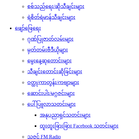
စစ်သည်ရေး/ဆိုသီချင်းများ
ရဲစိတ်ရဲမာန်သီချင်းများ
ဖျော်ဖြေရေး
ဂုဏ်ပြုဇာတ်လမ်းများ
မှတ်တမ်းဗီဒီယိုများ
မွေးနေ့ဆုတောင်းများ
သီချင်းတောင်းဆိုခြင်းများ
ဝတ္ထု/ကာတွန်း/ကဗျာများ
ဆောင်းပါး/မဂ္ဂဇင်းများ
ပေါ်ပြူလာသတင်းများ
အနုပညာရှင်သတင်းများ
ထူးထူးခြားခြား Facebook သတင်းများ
သဇင် FM Radio