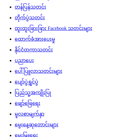
တန်ပြန်သတင်း
တိုက်ပွဲသတင်း
ထူးထူးခြားခြား Facebook သတင်းများ
ထောက်ခံအားပေးမှု
နိုင်ငံတကာသတင်း
ပညာပေး
ပေါ်ပြူလာသတင်းများ
ပျော်ပွဲရွှင်ပွဲ
ပြည်သူ့အကျိုးပြု
ဖျော်ဖြေရေး
မူလစာမျက်နှာ
မွေးနေ့ဆုတောင်းများ
မွေးမြူရေး