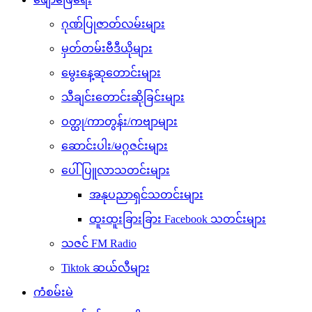
ဂုဏ်ပြုဇာတ်လမ်းများ
မှတ်တမ်းဗီဒီယိုများ
မွေးနေ့ဆုတောင်းများ
သီချင်းတောင်းဆိုခြင်းများ
ဝတ္ထု/ကာတွန်း/ကဗျာများ
ဆောင်းပါး/မဂ္ဂဇင်းများ
ပေါ်ပြူလာသတင်းများ
အနုပညာရှင်သတင်းများ
ထူးထူးခြားခြား Facebook သတင်းများ
သဇင် FM Radio
Tiktok ဆယ်လီများ
ကံစမ်းမဲ