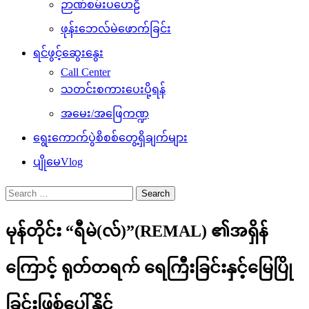
ဉာဏ်စမ်းပဟေဠိ
ဖုန်းဘေလ်မဲဖောက်ခြင်း
ရင်ဖွင့်ဆွေးနွေး
Call Center
သတင်းစကားပေးပို့ရန်
အမေး/အဖြေကဏ္ဍ
ရွေးကောက်ပွဲစိစစ်တွေ့ရှိချက်များ
ပျိုမေVlog
Search
for:
မုန်တိုင်း “ရီမဲ(လ်)”(REMAL) ၏အရှိန်
ကြောင့် ရုတ်တရက် ရေကြီးခြင်းနှင့်မြေပြို
ခြင်းဖြစ်ပေါ်နိုင်