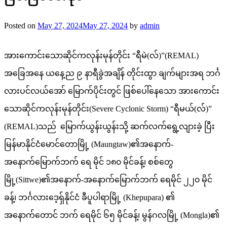
Posted on
May 27, 2024
May 27, 2024
by
admin
အားကောင်းသောဆိုင်ကလုန်းမုန်တိုင်း “ရီမဲ(လ်)”(REMAL)
အခြေအနေ ယနေ့ည ၉ နာရီခွဲအချိန် တိုင်းထွာ ချက်များအရ ဘင်္ဂ
လားပင်လယ်အော် မြောက်ပိုင်းတွင် ဖြစ်ပေါ်နေသော အားကောင်း
သောဆိုင်ကလုန်းမုန်တိုင်း(Severe Cyclonic Storm) “ရီမယ်(လ်)”
(REMAL)သည် မြောက်ယွန်းယွန်းသို့ ဆက်လက်ရွေ့လျားခဲ့ ပြီး
မြန်မာနိုင်ငံမောင်တောမြို့ (Maungtaw)၏အနောက်-
အနောက်မြောက်ဘက် ရေ မိုင် ၁၈၀ မိုင်ခန့်၊ စစ်တွေ
မြို့(Sittwe)၏အနောက်-အနောက်မြောက်ဘက် ရေမိုင် ၂၂၀ မိုင်
ခန့်၊ ဘင်္ဂလားဒေ့ရှ်နိုင်ငံ ခီပူပါရာမြို့ (Khepupara) ၏
အနောက်တောင် ဘက် ရေမိုင် ၆၅ မိုင်ခန့်၊ မွန်ဂလမြို့ (Mongla)၏