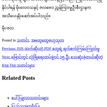
နိုင်ပါရန် မိုးလေဝသနှင့် ဇလဗေဒ ညွှန်ကြားမှုဦးစီးဌာနက
အသိပေးနှိုးဆော်အပ်ပါသည်။
မိုး/ဇလ
Posted in
သတင်း
,
အထွေထွေဗဟုသုတ
Post
Previous:
ISIS ထက်ဆိုးတဲ့ PDF တွေရဲ့ ရက်စက်ကြမ်းကြုတ်မှု
navigation
Next:
မြောင်တွင် လုံခြုံရေးတပ်ဖွဲ့ဝင် ၁၅ ဦး သေဆုံးခဲ့တယ်ဆိုတဲ့
Khit Thit သတင်းမှား
Related Posts
ပေါ်ပြူလာသတင်းများ
ပြည်သူ့အကျိုးပြု