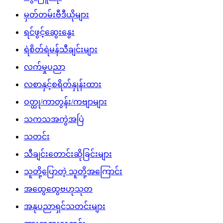
မှတ်တမ်းဗီဒီယိုများ
ရင်ဖွင့်ဆွေးနွေး
ရဲစိတ်ရဲမန်သီချင်းများ
လက်မှုပညာ
လစာနှင့်စရိတ်နှုန်းထား
ဝတ္ထု/ကာတွန်း/ကဗျာများ
သကသအကွဲအပြဲ
သတင်း
သီချင်းတောင်းဆိုခြင်းများ
သူတို့ပြောတဲ့ သူတို့အကြောင်း
အထွေထွေဗဟုသုတ
အနုပညာရှင်သတင်းများ