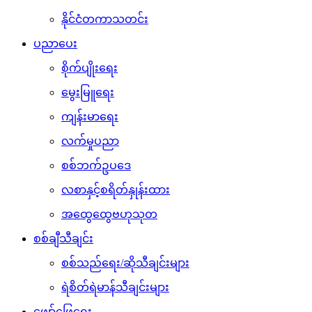
နိုင်ငံတကာသတင်း
ပညာပေး
စိုက်ပျိုးရေး
မွေးမြူရေး
ကျန်းမာရေး
လက်မှုပညာ
စစ်ဘက်ဥပဒေ
လစာနှင့်စရိတ်နှုန်းထား
အထွေထွေဗဟုသုတ
စစ်ချီသီချင်း
စစ်သည်ရေး/ဆိုသီချင်းများ
ရဲစိတ်ရဲမာန်သီချင်းများ
ဖျော်ဖြေရေး