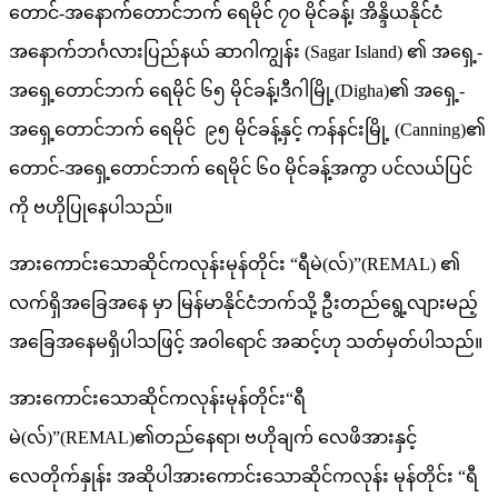
တောင်-အနောက်တောင်ဘက် ရေမိုင် ၇၀ မိုင်ခန့်၊ အိန္ဒိယနိုင်ငံ
အနောက်ဘင်္ဂလားပြည်နယ် ဆာဂါကျွန်း (Sagar Island) ၏ အရှေ့-
အရှေ့တောင်ဘက် ရေမိုင် ၆၅ မိုင်ခန့်၊ဒီဂါမြို့(Digha)၏ အရှေ့-
အရှေ့တောင်ဘက် ရေမိုင် ၉၅ မိုင်ခန့်နှင့် ကန်နင်းမြို့ (Canning)၏
တောင်-အရှေ့တောင်ဘက် ရေမိုင် ၆၀ မိုင်ခန့်အကွာ ပင်လယ်ပြင်
ကို ဗဟိုပြုနေပါသည်။
အားကောင်းသောဆိုင်ကလုန်းမုန်တိုင်း “ရီမဲ(လ်)”(REMAL) ၏
လက်ရှိအခြေအနေ မှာ မြန်မာနိုင်ငံဘက်သို့ ဦးတည်ရွေ့လျားမည့်
အခြေအနေမရှိပါသဖြင့် အဝါရောင် အဆင့်ဟု သတ်မှတ်ပါသည်။
အားကောင်းသောဆိုင်ကလုန်းမုန်တိုင်း“ရီ
မဲ(လ်)”(REMAL)၏တည်နေရာ၊ ဗဟိုချက် လေဖိအားနှင့်
လေတိုက်နှုန်း အဆိုပါအားကောင်းသောဆိုင်ကလုန်း မုန်တိုင်း “ရီ