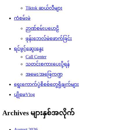
Tiktok ဆယ်လီများ
ကံစမ်းမဲ
ဉာဏ်စမ်းပဟေဠိ
ဖုန်းဘေလ်မဲဖောက်ခြင်း
ရင်ဖွင့်ဆွေးနွေး
Call Center
သတင်းစကားပေးပို့ရန်
အမေး/အဖြေကဏ္ဍ
ရွေးကောက်ပွဲစိစစ်တွေ့ရှိချက်များ
ပျိုမေVlog
Archives များနှစ်အလိုက်
August 2026