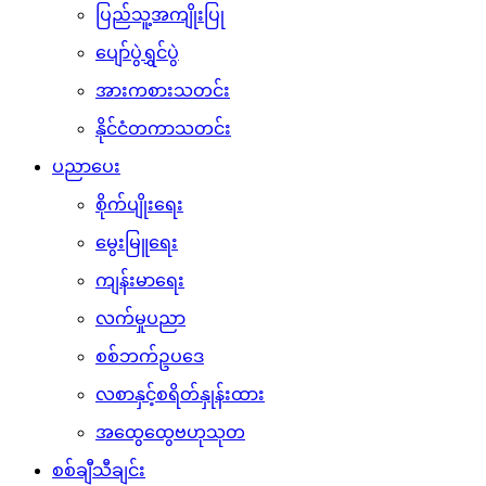
ပြည်သူ့အကျိုးပြု
ပျော်ပွဲရွှင်ပွဲ
အားကစားသတင်း
နိုင်ငံတကာသတင်း
ပညာပေး
စိုက်ပျိုးရေး
မွေးမြူရေး
ကျန်းမာရေး
လက်မှုပညာ
စစ်ဘက်ဥပဒေ
လစာနှင့်စရိတ်နှုန်းထား
အထွေထွေဗဟုသုတ
စစ်ချီသီချင်း