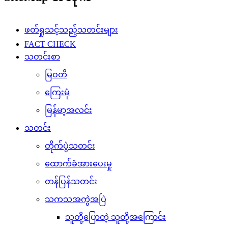
ဖတ်ရှုသင့်သည့်သတင်းများ
FACT CHECK
သတင်းစာ
မြဝတီ
ကြေးမုံ
မြန်မာ့အလင်း
သတင်း
တိုက်ပွဲသတင်း
ထောက်ခံအားပေးမှု
တန်ပြန်သတင်း
သကသအကွဲအပြဲ
သူတို့ပြောတဲ့ သူတို့အကြောင်း