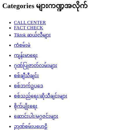
Categories များကဏ္ဍအလိုက်
CALL CENTER
FACT CHECK
Tiktok ဆယ်လီများ
ကံစမ်းမဲ
ကျန်းမာရေး
ဂုဏ်ပြုဇာတ်လမ်းများ
စစ်ချီသီချင်း
စစ်ဘက်ဥပဒေ
စစ်သည်ရေး/ဆိုသီချင်းများ
စိုက်ပျိုးရေး
ဆောင်းပါး/မဂ္ဂဇင်းများ
ဉာဏ်စမ်းပဟေဠိ