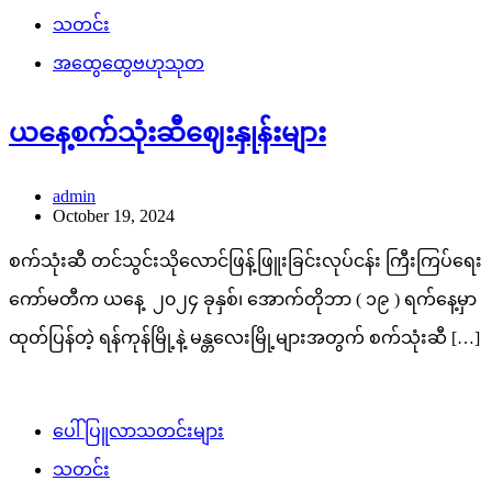
သတင်း
အထွေထွေဗဟုသုတ
ယနေ့စက်သုံးဆီဈေးနှုန်းများ
admin
October 19, 2024
စက်သုံးဆီ တင်သွင်းသိုလောင်ဖြန့်ဖြူးခြင်းလုပ်ငန်း ကြီးကြပ်ရေး
ကော်မတီက ယနေ့ ၂၀၂၄ ခုနှစ်၊ အောက်တိုဘာ ( ၁၉ ) ရက်နေ့မှာ
ထုတ်ပြန်တဲ့ ရန်ကုန်မြို့နဲ့ မန္တလေးမြို့များအတွက် စက်သုံးဆီ […]
ပေါ်ပြူလာသတင်းများ
သတင်း