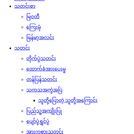
သတင်းစာ
မြဝတီ
ကြေးမုံ
မြန်မာ့အလင်း
သတင်း
တိုက်ပွဲသတင်း
ထောက်ခံအားပေးမှု
တန်ပြန်သတင်း
သကသအကွဲအပြဲ
သူတို့ပြောတဲ့ သူတို့အကြောင်း
ပြည်သူ့အကျိုးပြု
ပျော်ပွဲရွှင်ပွဲ
အားကစားသတင်း