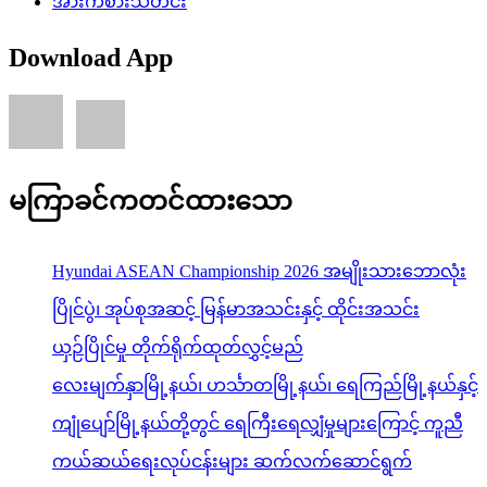
အားကစားသတင်း
Download App
မကြာခင်ကတင်ထားသော
Hyundai ASEAN Championship 2026 အမျိုးသားဘောလုံး
ပြိုင်ပွဲ၊ အုပ်စုအဆင့် မြန်မာအသင်းနှင့် ထိုင်းအသင်း
ယှဉ်ပြိုင်မှု တိုက်ရိုက်ထုတ်လွှင့်မည်
လေးမျက်နှာမြို့နယ်၊ ဟင်္သာတမြို့နယ်၊ ရေကြည်မြို့နယ်နှင့်
ကျုံပျော်မြို့နယ်တို့တွင် ရေကြီးရေလျှံမှုများကြောင့် ကူညီ
ကယ်ဆယ်ရေးလုပ်ငန်းများ ဆက်လက်ဆောင်ရွက်