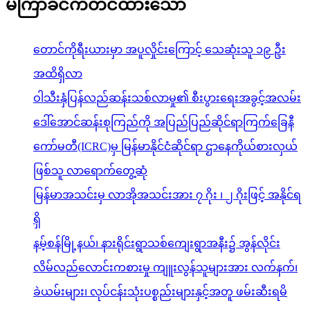
မကြာခင်ကတင်ထားသော
တောင်ကိုရီးယားမှာ အပူလှိုင်းကြောင့် သေဆုံးသူ ၁၉ ဦး
အထိရှိလာ
ဝါသီးနှံပြန်လည်ဆန်းသစ်လာမှု၏ စီးပွားရေးအခွင့်အလမ်း
ဒေါ်အောင်ဆန်းစုကြည်ကို အပြည်ပြည်ဆိုင်ရာကြက်ခြေနီ
ကော်မတီ(ICRC)မှ မြန်မာနိုင်ငံဆိုင်ရာ ဌာနေကိုယ်စားလှယ်
ဖြစ်သူ လာရောက်တွေ့ဆုံ
မြန်မာအသင်းမှ လာအိုအသင်းအား ၇ ဂိုး ၊ ၂ ဂိုးဖြင့် အနိုင်ရ
ရှိ
နမ့်စန်မြို့နယ်၊ နားရိုင်းရွာသစ်ကျေးရွာအနီး၌ အွန်လိုင်း
လိမ်လည်လောင်းကစားမှု ကျူးလွန်သူများအား လက်နက်၊
ခဲယမ်းများ၊ လုပ်ငန်းသုံးပစ္စည်းများနှင့်အတူ ဖမ်းဆီးရမိ