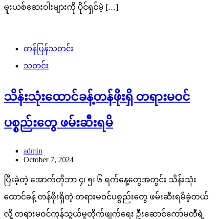
မူးယစ်ဆေးဝါးများကို ပိုင်ရှင်မဲ့ […]
တန်ပြန်သတင်း
သတင်း
သိန်းသုံးထောင်ခန့်တန်ဖိုးရှိ တရားမဝင်
ပစ္စည်းတွေ ဖမ်းဆီးရမိ
admin
October 7, 2024
ပြီးခဲ့တဲ့ အောက်တိုဘာ ၄၊ ၅၊ ၆ ရက်နေ့တွေအတွင်း သိန်းသုံး
ထောင်ခန့် တန်ဖိုးရှိတဲ့ တရားမဝင်ပစ္စည်းတွေ ဖမ်းဆီးရမိခဲ့တယ်
လို့ တရားမဝင်ကုန်သွယ်မှုတိုက်ဖျက်ရေး ဦးဆောင်ကော်မတီရဲ့