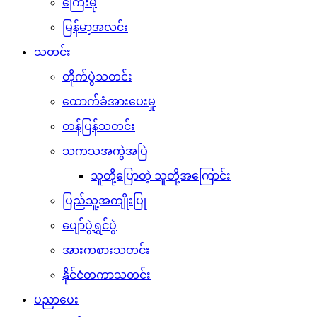
ကြေးမုံ
မြန်မာ့အလင်း
သတင်း
တိုက်ပွဲသတင်း
ထောက်ခံအားပေးမှု
တန်ပြန်သတင်း
သကသအကွဲအပြဲ
သူတို့ပြောတဲ့ သူတို့အကြောင်း
ပြည်သူ့အကျိုးပြု
ပျော်ပွဲရွှင်ပွဲ
အားကစားသတင်း
နိုင်ငံတကာသတင်း
ပညာပေး