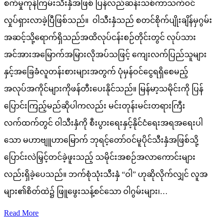
စက်မှုကုန်ကြမ်းသီးနှံအဖြစ် ပြန်လည်ဆန်းသစ်ကာသက်ဝင်
လှုပ်ရှားလာခဲ့ပြီဖြစ်သည်။ ဝါသီးနှံသည် စတင်စိုက်ပျိုးချိန်မှဂွမ်း
အဆင့်သို့ရောက်ရှိသည်အထိလုပ်ငန်းစဉ်တိုင်းတွင် လုပ်သား
အင်အားအမြောက်အမြားလိုအပ်သဖြင့် ကျေးလက်ပြည်သူများ
နှင့်အခြေခံလူတန်းစားများအတွက် ပုံမှန်ဝင်ငွေရရှိစေမည့်
အလုပ်အကိုင်များကိုဖန်တီးပေးနိုင်သည်။ မြန်မာ့သမိုင်းကို ပြန်
ပြောင်းကြည့်မည်ဆိုပါကလည်း မင်းတုန်းမင်းတရားကြီး
လက်ထက်တွင် ဝါသီးနှံကို စီးပွားရေးနှင့်နိုင်ငံရေးအရအရေးပါ
သော မဟာဗျူဟာမြောက် ဘုရင့်တော်ဝင်မူပိုင်သီးနှံအဖြစ်သို့
ပြောင်းလဲမြှင့်တင်ခဲ့ဖူးသည့် သမိုင်းအစဉ်အလာကောင်းများ
လည်းရှိခဲ့ပေသည်။ ဘက်စုံသုံးသီးနှံ “ဝါ” ဟုဆိုလိုက်လျှင် လူအ
များ၏စိတ်ထဲ၌ ဖြူဖွေးသန့်စင်သော ဝါဂွမ်းများ၊…
Read More