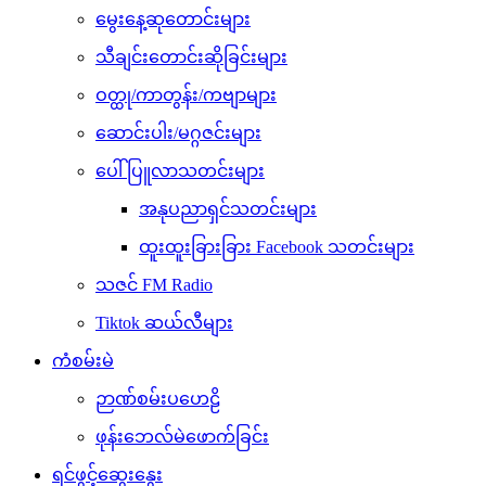
မွေးနေ့ဆုတောင်းများ
သီချင်းတောင်းဆိုခြင်းများ
ဝတ္ထု/ကာတွန်း/ကဗျာများ
ဆောင်းပါး/မဂ္ဂဇင်းများ
ပေါ်ပြူလာသတင်းများ
အနုပညာရှင်သတင်းများ
ထူးထူးခြားခြား Facebook သတင်းများ
သဇင် FM Radio
Tiktok ဆယ်လီများ
ကံစမ်းမဲ
ဉာဏ်စမ်းပဟေဠိ
ဖုန်းဘေလ်မဲဖောက်ခြင်း
ရင်ဖွင့်ဆွေးနွေး