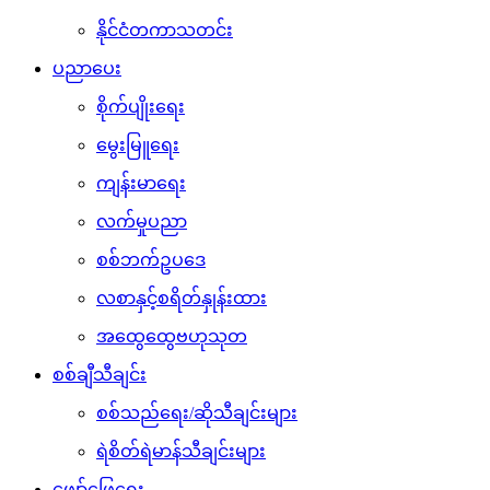
နိုင်ငံတကာသတင်း
ပညာပေး
စိုက်ပျိုးရေး
မွေးမြူရေး
ကျန်းမာရေး
လက်မှုပညာ
စစ်ဘက်ဥပဒေ
လစာနှင့်စရိတ်နှုန်းထား
အထွေထွေဗဟုသုတ
စစ်ချီသီချင်း
စစ်သည်ရေး/ဆိုသီချင်းများ
ရဲစိတ်ရဲမာန်သီချင်းများ
ဖျော်ဖြေရေး