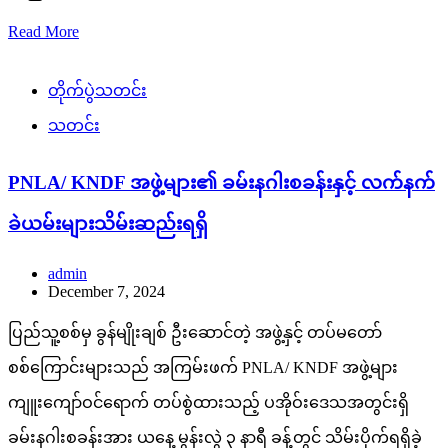
Read More
တိုက်ပွဲသတင်း
သတင်း
PNLA/ KNDF အဖွဲ့များ၏ ခမ်းနဂါးစခန်းနှင့် လက်နက်
ခဲယမ်းများသိမ်းဆည်းရရှိ
admin
December 7, 2024
ပြည်သူ့စစ်မှ ခွန်မျိုးချစ် ဦးဆောင်တဲ့ အဖွဲ့နှင့် တပ်မတော်
စစ်ကြောင်းများသည် အကြမ်းဖက် PNLA/ KNDF အဖွဲ့များ
ကျူးကျော်ဝင်ရောက် တပ်စွဲထားသည့် ပအိုဝ်းဒေသအတွင်းရှိ
ခမ်းနဂါးစခန်းအား ယနေ့ မွန်းလွဲ ၃ နာရီ ခန့်တွင် သိမ်းပိုက်ရရှိခဲ့