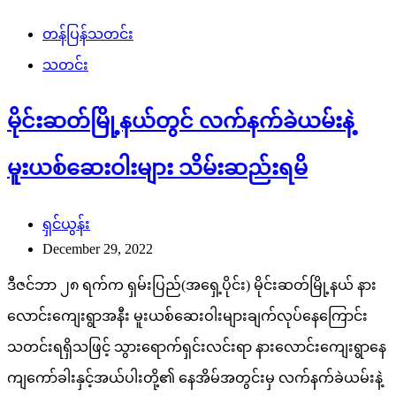
တန်ပြန်သတင်း
သတင်း
မိုင်းဆတ်မြို့နယ်တွင် လက်နက်ခဲယမ်းနဲ့
မူးယစ်ဆေးဝါးများ သိမ်းဆည်းရမိ
ရှင်ယွန်း
December 29, 2022
ဒီဇင်ဘာ ၂၈ ရက်က ရှမ်းပြည်(အရှေ့ပိုင်း) မိုင်းဆတ်မြို့နယ် နား
လောင်းကျေးရွာအနီး မူးယစ်ဆေးဝါးများချက်လုပ်နေကြောင်း
သတင်းရရှိသဖြင့် သွားရောက်ရှင်းလင်းရာ နားလောင်းကျေးရွာနေ
ကျကော်ခါးနှင့်အယ်ပါးတို့၏ နေအိမ်အတွင်းမှ လက်နက်ခဲယမ်းနဲ့