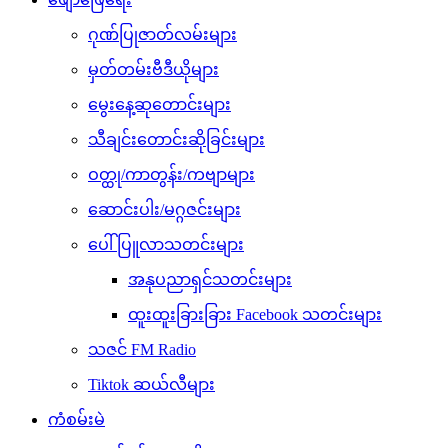
ဂုဏ်ပြုဇာတ်လမ်းများ
မှတ်တမ်းဗီဒီယိုများ
မွေးနေ့ဆုတောင်းများ
သီချင်းတောင်းဆိုခြင်းများ
ဝတ္ထု/ကာတွန်း/ကဗျာများ
ဆောင်းပါး/မဂ္ဂဇင်းများ
ပေါ်ပြူလာသတင်းများ
အနုပညာရှင်သတင်းများ
ထူးထူးခြားခြား Facebook သတင်းများ
သဇင် FM Radio
Tiktok ဆယ်လီများ
ကံစမ်းမဲ