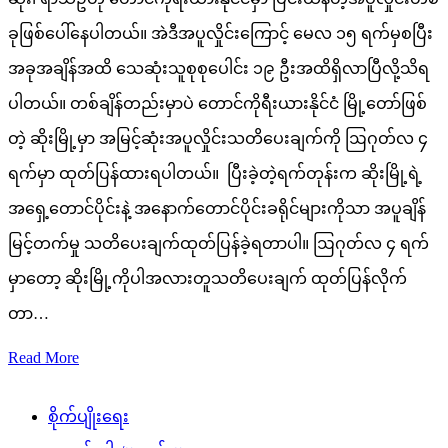
ခုဖြစ်ပေါ်နေပါတယ်။ အဲဒီအပူလှိုင်းကြောင့် မေလ ၁၅ ရက်မှစပြီး
အခုအချိန်အထိ သေဆုံးသူစုစုပေါင်း ၁၉ ဦးအထိရှိလာပြီလို့သိရ
ပါတယ်။ တစ်ချိန်တည်းမှာပဲ တောင်ကိုရီးယားနိုင်ငံ မြို့တော်ဖြစ်
တဲ့ ဆိုးမြို့မှာ အမြင့်ဆုံးအပူလှိုင်းသတိပေးချက်ကို ဩဂုတ်လ ၄
ရက်မှာ ထုတ်ပြန်ထားရပါတယ်။ ပြီးခဲ့တဲ့ရက်တုန်းက ဆိုးမြို့ရဲ့
အရှေ့တောင်ပိုင်းနဲ့ အနောက်တောင်ပိုင်းခရိုင်များကိုသာ အပူချိန်
မြင့်တက်မှု သတိပေးချက်ထုတ်ပြန်ခဲ့ရတာပါ။ ဩဂုတ်လ ၄ ရက်
မှာတော့ ဆိုးမြို့ကိုပါအလားတူသတိပေးချက် ထုတ်ပြန်လိုက်
တာ…
Read More
စိုက်ပျိုးရေး