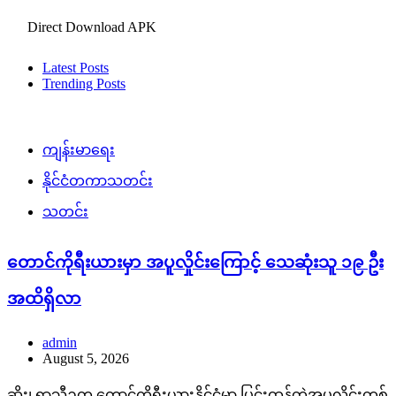
Direct Download APK
Latest Posts
Trending Posts
ကျန်းမာရေး
နိုင်ငံတကာသတင်း
သတင်း
တောင်ကိုရီးယားမှာ အပူလှိုင်းကြောင့် သေဆုံးသူ ၁၉ ဦး
အထိရှိလာ
admin
August 5, 2026
ဆိုး၊ ရာသီဥတု တောင်ကိုရီးယားနိုင်ငံမှာ ပြင်းထန်တဲ့အပူလှိုင်းတစ်