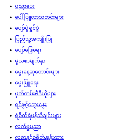
ပညာပေး
ပေါ်ပြူလာသတင်းများ
ပျော်ပွဲရွှင်ပွဲ
ပြည်သူ့အကျိုးပြု
ဖျော်ဖြေရေး
မူလစာမျက်နှာ
မွေးနေ့ဆုတောင်းများ
မွေးမြူရေး
မှတ်တမ်းဗီဒီယိုများ
ရင်ဖွင့်ဆွေးနွေး
ရဲစိတ်ရဲမန်သီချင်းများ
လက်မှုပညာ
လစာနှင့်စရိတ်နှုန်းထား