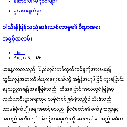
ဆောင်းပါး/မဂ္ဂဇင်းများ
မူလစာမျက်နှာ
ဝါသီးနှံပြန်လည်ဆန်းသစ်လာမှု၏ စီးပွားရေး
အခွင့်အလမ်း
admin
August 5, 2026
ယနေ့ကာလသည် ပြည်တွင်းကုန်ထုတ်လုပ်မှုကိုအားပေး၍
သွင်းကုန်အစားထိုးစီးပွားရေးစနစ်သို့ အရှိန်အဟုန်ဖြင့် ကူးပြောင်း
နေသည့်အချိန်အခါဖြစ်သည်။ ထိုအပြောင်းအလဲတွင် မြန်မာ့
လယ်ယာစီးပွားရေးတွင် သမိုင်းဝင်ဖြစ်ခဲ့သည့်ဝါသီးနှံသည်
သာမန်စိုက်ပျိုးရေးအဆင့်မှသည် နိုင်ငံတော်၏ စက်မှုကဏ္ဍနှင့်
အထည်အလိပ်လုပ်ငန်းစဉ်တစ်ခုလုံးကို မောင်းနှင်ပေးမည့်အဓိက