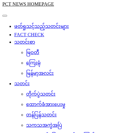
PCT NEWS HOMEPAGE
ဖတ်ရှုသင့်သည့်သတင်းများ
FACT CHECK
သတင်းစာ
မြဝတီ
ကြေးမုံ
မြန်မာ့အလင်း
သတင်း
တိုက်ပွဲသတင်း
ထောက်ခံအားပေးမှု
တန်ပြန်သတင်း
သကသအကွဲအပြဲ