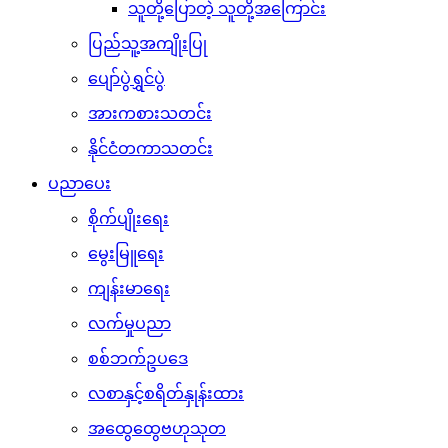
သူတို့ပြောတဲ့ သူတို့အကြောင်း
ပြည်သူ့အကျိုးပြု
ပျော်ပွဲရွှင်ပွဲ
အားကစားသတင်း
နိုင်ငံတကာသတင်း
ပညာပေး
စိုက်ပျိုးရေး
မွေးမြူရေး
ကျန်းမာရေး
လက်မှုပညာ
စစ်ဘက်ဥပဒေ
လစာနှင့်စရိတ်နှုန်းထား
အထွေထွေဗဟုသုတ