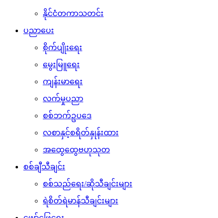
နိုင်ငံတကာသတင်း
ပညာပေး
စိုက်ပျိုးရေး
မွေးမြူရေး
ကျန်းမာရေး
လက်မှုပညာ
စစ်ဘက်ဥပဒေ
လစာနှင့်စရိတ်နှုန်းထား
အထွေထွေဗဟုသုတ
စစ်ချီသီချင်း
စစ်သည်ရေး/ဆိုသီချင်းများ
ရဲစိတ်ရဲမာန်သီချင်းများ
ဖျော်ဖြေရေး