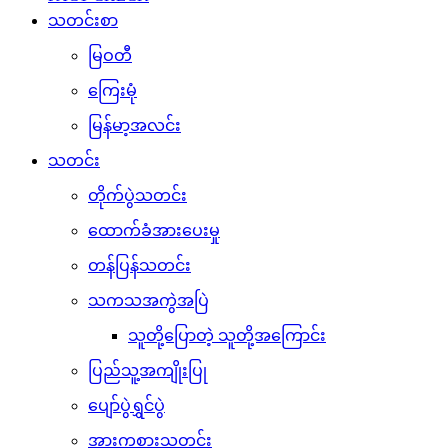
သတင်းစာ
မြဝတီ
ကြေးမုံ
မြန်မာ့အလင်း
သတင်း
တိုက်ပွဲသတင်း
ထောက်ခံအားပေးမှု
တန်ပြန်သတင်း
သကသအကွဲအပြဲ
သူတို့ပြောတဲ့ သူတို့အကြောင်း
ပြည်သူ့အကျိုးပြု
ပျော်ပွဲရွှင်ပွဲ
အားကစားသတင်း