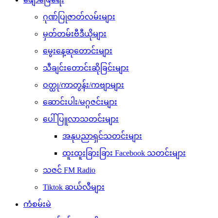
ဂုဏ်ပြုဇာတ်လမ်းများ
မှတ်တမ်းဗီဒီယိုများ
မွေးနေ့ဆုတောင်းများ
သီချင်းတောင်းဆိုခြင်းများ
ဝတ္ထု/ကာတွန်း/ကဗျာများ
ဆောင်းပါး/မဂ္ဂဇင်းများ
ပေါ်ပြူလာသတင်းများ
အနုပညာရှင်သတင်းများ
ထူးထူးခြားခြား Facebook သတင်းများ
သဇင် FM Radio
Tiktok ဆယ်လီများ
ကံစမ်းမဲ